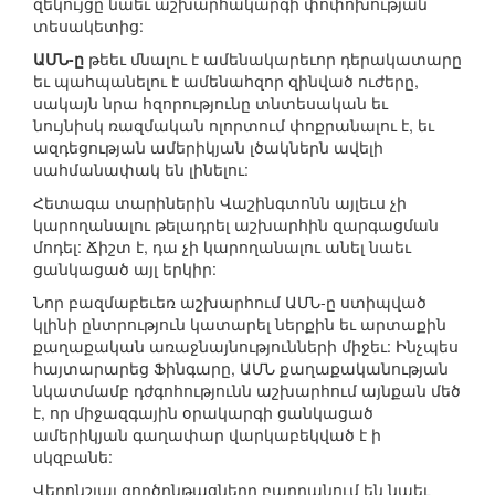
զեկույցը նաեւ աշխարհակարգի փոփոխության
տեսակետից:
ԱՄՆ-ը
թեեւ մնալու է ամենակարեւոր դերակատարը
եւ պահպանելու է ամենահզոր զինված ուժերը,
սակայն նրա հզորությունը տնտեսական եւ
նույնիսկ ռազմական ոլորտում փոքրանալու է, եւ
ազդեցության ամերիկյան լծակներն ավելի
սահմանափակ են լինելու:
Հետագա տարիներին Վաշինգտոնն այլեւս չի
կարողանալու թելադրել աշխարհին զարգացման
մոդել: Ճիշտ է, դա չի կարողանալու անել նաեւ
ցանկացած այլ երկիր:
Նոր բազմաբեւեռ աշխարհում ԱՄՆ-ը ստիպված
կլինի ընտրություն կատարել ներքին եւ արտաքին
քաղաքական առաջնայնությունների միջեւ: Ինչպես
հայտարարեց Ֆինգարը, ԱՄՆ քաղաքականության
նկատմամբ դժգոհությունն աշխարհում այնքան մեծ
է, որ միջազգային օրակարգի ցանկացած
ամերիկյան գաղափար վարկաբեկված է ի
սկզբանե:
Վերոնշյալ գործընթացները բարդանում են նաեւ