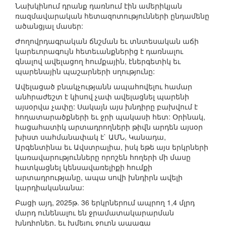
Նախկինում դրանք դառնում էին ամերիկյան
ռազմավարական հետազոտությունների ընդամենը
ածանցյալ մասեր:
Ժողովրդագրական ճնշման եւ տնտեսական աճի
կարեւորագույն հետեւանքներից է դառնալու
գնալով ավելացող հումքային, էներգետիկ եւ
պարենային պաշարների սղությունը:
Ավելացած բնակչությանն ապահովելու համար
անհրաժեշտ է կիսով չափ ավելացնել պարենի
այսօրվա չափը: Սակայն այս խնդիրը բախվում է
հողատարածքների եւ ջրի պակասի հետ: Օրինակ,
հացահատիկ արտադրողների թիվն արդեն այսօր
խիստ սահմանափակ է` ԱՄՆ, Կանադա,
Արգենտինա եւ Ավստրալիա, իսկ եթե այս երկրների
կառավարությունները որոշեն հողերի մի մասը
հատկացնել կենսավառելիքի հումքի
արտադրությանը, ապա սովի խնդիրն ավելի
կարդիականանա:
Բացի այդ, 2025թ. 36 երկրներում ապրող 1,4 մլրդ
մարդ ունենալու են ջրամատակարարման
խնդիրներ, եւ խմելու ջուրն ապագա