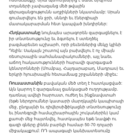
տղաների չափազանց մեծ թվային
գերազանցությունն աղջիկների նկատմամբ: Սրան
գումարվելու են ջրի, սննդի եւ էներգիայի
մատակարարման հետ կապված խնդիրներ:
Հնդկաստանը
նույնպես արագորեն զարգացնելու է
իր տնտեսությունը եւ ձգտելու է ստեղծել
բազմաբեւեռ աշխարհ, որի բեւեռներից մեկը կլինի
Դելին: Սակայն շուտով այն բախվելու է ոչ միայն
ռեսուրսային սահմանափակումների, այլ նաեւ
աճող հակասությունների հարավի զարգացած
կենտրոնների (Մումբայ, Հայդարաբադ, Մադրաս) եւ
երկրի հյուսիսային հետամնաց շրջանների միջեւ:
Ռուսաստանին
բավական մեծ տեղ է հատկացված:
Այն կարող է զարգանալ ցանկացած ուղղությամբ.
դառնալ ավելի հարուստ, ուժեղ եւ ինքնավստահ
(եթե ներդրումներ կատարի մարդկային կապիտալի
մեջ, ընդլայնի եւ դիվերսիֆիկացնի տնտեսությունը
եւ ինտեգրվի համաշխարհային շուկաներին) կամ
քաոսի մեջ հայտնվել, հատկապես եթե նավթի ու
գազի գները լինեն բարելի համար 50-70 դոլարի
միջակայքում: ՌԴ ապագայի կանխատեսումը