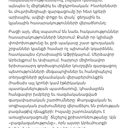
այնպես էլ միջէթնիկ եւ միջկրոնական: Ինտերնետի
եւ մուլտիմեդիայի զարգացումը իր հետ կբերի
արխայիկ, ավելի փոքր եւ փակ` ցեղային եւ
կլանային հասարակությունների վերածնունդ:
Բացի այդ, մեզ սպասում են նաեւ հակասություններ
հասարակությունների ներսում: Քանի որ կլիմայի
փոփոխությունը եւ ջրի պակասը շատ գյուղական
շրջաններ կյանքի համար ոչ պիտանի կդարձնեն,
հատկապես Հյուսիսային Աֆրիկայում, Մերձավոր
Արեւելքում եւ Ասիայում, հարյուր միլիոնավոր
երիտասարդ գործազուրկներ կուղղվեն զարգացող
պետությունների մեգապոլիսներ եւ հանդիպելով
տեղացիների թշնամական վերաբերմունքին
(հաճախ այլ կրոնի կամ էթնիկական
պատկանելության պատճառով), կհամալրեն
հանցավոր խմբերը եւ ռազմականացված
գաղափարական շարժումները: Քաղաքական եւ
սոցիալական բախումները վերաճելու են բռնության
բազմաթիվ դեպքերի: Իսլամը շարունակելու է
առաջխաղացումը` ճնշելով քրիստոնեությանը: Այն
«բազմազանությունը», որն այսօր Արեւմուտքի