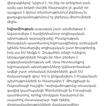
վերջացնելով` նշվում է, որ ինչ-որ կոնկրետ բան
ասել այս երկրի մասին հնարավոր չէ, քանի որ
պայքար է գնում տնտեսությունում լիբերալ եւ
քաղաքականությունում ոչ լիբերալ միտումների
միջեւ:
Եվրամիության
ապագան շատ անմխիթար է:
Ավարտվելու է համընդհանուր սոցիալական
պետության դարաշրջանը: Բնակչության
ծերացման պատճառով եվրոպացիները ստիպված
կլինեն հրաժարվել սոցիալական շատ ծրագրերից,
իսկ սա ԵՄ հիմքն է: Զուգահեռ տեղի ունեցող
ներգաղթողների հոսքն իր հետ բերելու է
ազգայնականության աճ: Սրա հետեւանքով
եվրոպական պետությունները կկենտրոնանան
ավելի շատ տեղական խնդիրների, քան ԵՄ
ճակատագրի վրա: ԵՄ-ն ընդլայնվելու է Բալկանյան
պետությունների եւ հնարավոր է` Թուրքիայի եւ
Ուկրաինայի հաշվին: Կախվածությունը ռուսական
գազից կպահպանվի Գերմանիայի եւ Իտալիայի
պատճառով, որոնք Մոսկվան համարում են
ապահով մատակարար: Եթե էթնիկ
փոքրամասնությունների մասնաբաժինը