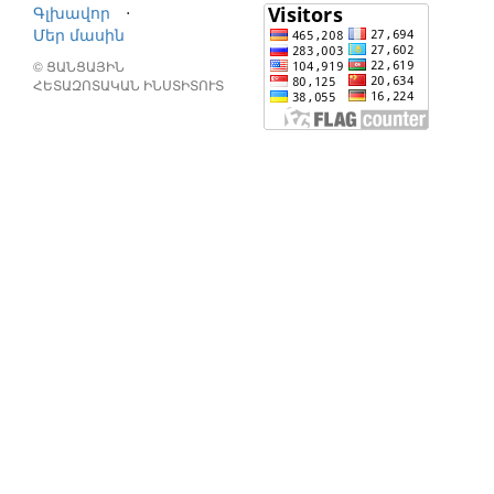
Գլխավոր
⋅
Մեր մասին
© ՑԱՆՑԱՅԻՆ
ՀԵՏԱԶՈՏԱԿԱՆ ԻՆՍՏԻՏՈՒՏ