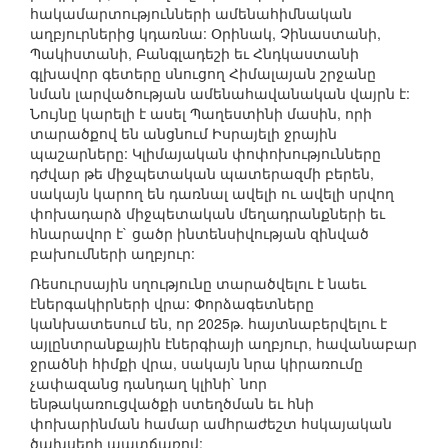
հակամարտությունների ամենահիմնական
աղբյուրներից կդառնա: Օրինակ, Չինաստանի,
Պակիստանի, Բանգլադեշի եւ Հնդկաստանի
գլխավոր գետերը սնուցող Հիմալայան շրջանը
նման լարվածության ամենահավանական վայրն է:
Նույնը կարելի է ասել Պաղեստինի մասին, որի
տարածքով են անցնում Իսրայելի ջրային
պաշարները: Կլիմայական փոփոխությունները
դժվար թե միջպետական պատերազմի բերեն,
սակայն կարող են դառնալ ավելի ու ավելի սրվող
փոխադարձ միջպետական մեղադրանքների եւ
հնարավոր է` ցածր ինտենսիվության զինված
բախումների աղբյուր:
Ռեսուրսային սղությունը տարածվելու է նաեւ
էներգակիրների վրա: Փորձագետները
կանխատեսում են, որ 2025թ. հայտնաբերվելու է
այլընտրանքային էներգիայի աղբյուր, հավանաբար
ջրածնի հիմքի վրա, սակայն նրա կիրառումը
չափազանց դանդաղ կլինի` նոր
ենթակառուցվածքի ստեղծման եւ հնի
փոխարինման համար ամհրաժեշտ հսկայական
ծախսերի պատճառով: