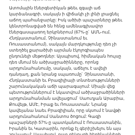
Ատոմային էներգետիկան թեեւ զգալի աճ
կարձանագրի, սակայն ի վիճակի չի լինի լրացնել
աճող պահանջարկը: Իսկ ածխի պաշարները թեեւ
կենտրոնացված են հենց ամենագլխավոր
էներգասպառող երկրներում (67%-ը` ԱՄՆ-ում,
Հնդկաստանում, Չինաստանում եւ
Ռուսաստանում), սակայն մարդկությունը դեռ չի
ստեղծել քարածխի այրման էկոլոգիապես
ընդունելի մեթոդներ: Այսպիսով, հիմնական հույսը
դեռ մնում են ածխաջրածինները, որոնց
արդյունահանումը, սակայն, աճելու է ավելի
դանդաղ, քան նրանց սպառումը` Չինաստանի,
Հնդկաստանի եւ Բրազիլիայի տնտեսությունների
շարունակական աճի պարագայում: Միայն վեց
պետություններում է նկատվում ածխաջրածինների
արդյունահանման ավելացում` Սաուդյան Արաբիա,
Քուվեյթ, ԱՄԷ, Իրաք եւ Ռուսաստան: Նրանց
կավելանա նաեւ Բրազիլիան, որը սկսում է նավթի
արդյունահանում Սանտոս ծոցում: Գազի
պաշարների 57%-ը պատկանում է Ռուսաստանին,
Իրանին եւ Կատարին, որոնք էլ գերիշխելու են այս
շուկայում: Այսպիսով, ըստ զեկույցի հեղինակների,