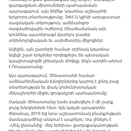
զարգացման միտումների պահպանման
պարագայում, այն 2025թ. կդառնա աշխարհի
երկրորդ տնտեսությունը: ՉԺՀ-ն կլինի առաջատար
ռազմական տերություն, ամենահզոր
ռազմածովային ուժերով: Միաժամանակ այն
կունենա պատերազմ վարելու բարձր
տեխնոլոգիական եւ ասիմետրիկ միջոցներ:
Ավելին, այն շատերի համար օրինակ կդառնա:
Ավելի շատ երկրներ որդեգրելու են պետական
կապիտալիզմի չինական մոդելը, ինչն արդեն անում
է Ռուսաստանը:
Այս պարագայում, Չինաստանի համար
ամենահիմնական խնդիրներից կարող է լինել բաց
տնտեսության եւ փակ կոմունիստական
մենաշնորհի միջեւ զուգակշռի պահպանումը:
Սակայն Չինաստանը նաեւ բախվելու է մի շարք
լուրջ խնդիրների հետ: Այն կսկսի արագորեն
ծերանալ, 2015-ից նրա աշխատունակ բնակչության
մասնաբաժինը անկում է ապրելու: Սա լինելու է
«Մեկ ընտանիք` մեկ երեխա» քաղաքականության
հետեւանքը: Սրա պտուղներից է նաեւ երկրում