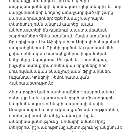
հրճվանքի առարկա է, իր հետ կբերի
ազգայնականների, կրոնական «զելոտների» եւ նոր
մարքսիստների կողմից առաջադրված մի շարք
մարտահրավերներ: Եթե համաշխարհային
տնտեսությունն անկում ապրեց, ապա
անխուսափելի են դառնում ապստամբական
շարժումները Չինաստանում, Հնդկաստանում,
Բրազիլիայում եւ Աֆրիկայի ու Ասիայի հսկայական
տարածքներում: Ռիսկի գործոն են դառնում մեծ
քրիստոնեական համայնքներով իսլամական
երկրները` Եգիպտոս, Սուդան եւ Ինդոնեզիա,
ինչպես նաեւ քրիստոնեական երկրները հոծ
մուսուլմանական բնակչությամբ` Ֆիլիպիններ,
Ուգանդա, Կոնգոյի Դեմոկրատական
Հանրապետություն:
Հետաքրքիր կանխատեսումներ է պարունակում
զեկույցը նաեւ պետության դերի եւ միջազգային
կազմակերպությունների ապագայի մասին:
Առաջանալու են նոր «չկայացած» պետություններ,
որտեղ տիրում են անիշխանությունը եւ
անօրինականությունը` Սոմալիի նման: Որոշ
տեղերում իշխանությունը պետությունից անցնում է