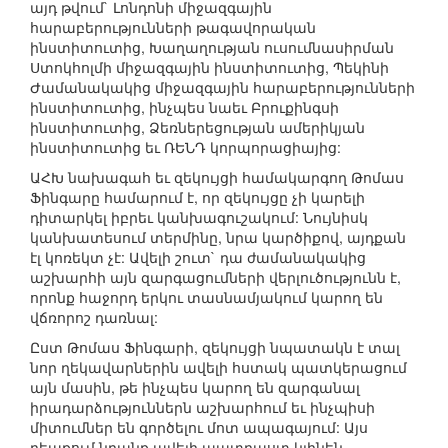
այդ թվում` Լոնդոնի միջազգային
հարաբերությունների թագավորական
ինստիտուտից, Խաղաղության ուսումնասիրման
Ստոկհոլմի միջազգային ինստիտուտից, Պեկինի
Ժամանակակից միջազգային հարաբերությունների
ինստիտուտից, ինչպես նաեւ Բրուքինգսի
ինստիտուտից, Ձեռներեցության ամերիկյան
ինստիտուտից եւ ՌԵՆԴ կորպորացիայից:
ԱՀԽ նախագահ եւ զեկույցի համակարգող Թոմաս
Ֆինգարը համարում է, որ զեկույցը չի կարելի
դիտարկել իբրեւ կանխագուշակում: Նույնիսկ
կանխատեսում տերմինը, նրա կարծիքով, այդքան
էլ կոռեկտ չէ: Ավելի շուտ` դա ժամանակակից
աշխարհի այն զարգացումների վերլուծությունն է,
որոնք հաջորդ երկու տասնամյակում կարող են
վճռորոշ դառնալ:
Ըստ Թոմաս Ֆինգարի, զեկույցի նպատակն է տալ
նոր ղեկավարներին ավելի հստակ պատկերացում
այն մասին, թե ինչպես կարող են զարգանալ
իրադարձություններն աշխարհում եւ ինչպիսի
միտումներ են գործելու մոտ ապագայում: Այս
դեպքում նրանք ավելի պատրաստ կլինեն