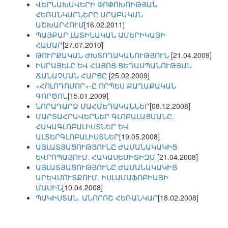
ՎԵՐՆԱԽԱՎԵՐԻ ՓՈՓՈԽՈԻԹՅԱՆ
ՀԵՌԱՆԿԱՐՆԵՐԸ ԱՐԱԲԱԿԱՆ
ԱՇԽԱՐՀՈՒՄ
[16.02.2011]
ՊԱՅՔԱՐ ԼԱՏԻՆԱԿԱՆ ԱՄԵՐԻԿԱՅԻ
ՀԱՄԱՐ
[27.07.2010]
ԹՈՒՐՔԱԿԱՆ ԺԽՏՈՂԱԿԱՆՈՒԹՅՈՒՆ
[21.04.2009]
ԻՍՐԱՅԵԼԸ ԵՎ ՀԱՅՈՑ ՑԵՂԱՍՊԱՆՈՒԹՅԱՆ
ՃԱՆԱՉՄԱՆ ՀԱՐՑԸ
[25.02.2009]
«ՀՈԼՈԴՈՄՈՐ»-Ը ՈՐՊԵՍ ՔԱՂԱՔԱԿԱՆ
ԳՈՐԾՈՆ
[15.01.2009]
ՆՈՐԱԴԱՐՁ ՄԱՀՄԵԴԱԿԱՆՆԵՐ
[08.12.2008]
ՄԱՐՏԱՀՐԱՎԵՐՆԵՐ ԳԼՈԲԱԼԱՑՄԱՆԸ.
ՀԱԿԱԳԼՈԲԱԼԻՍՏՆԵՐ ԵՎ
ԱԼՏԵՐԳԼՈԲԱԼԻՍՏՆԵՐ
[19.05.2008]
ԱՅԼԱՏՅԱՑՈՒԹՅՈՒՆԸ ԺԱՄԱՆԱԿԱԿԻՑ
ԵՎՐՈՊԱՅՈՒՄ. ՀԱԿԱՍԵՄԻՏԻԶՄ
[21.04.2008]
ԱՅԼԱՏՅԱՑՈՒԹՅՈՒՆԸ ԺԱՄԱՆԱԿԱԿԻՑ
ԱՐԵՎՄՈՒՏՔՈՒՄ. ԻՍԼԱՄԱՖՈԲԻԱՅԻ
ՄԱՍԻՆ
[10.04.2008]
ՊԱԿԻՍՏԱՆ. ԱՆՈՐՈՇ ՀԵՌԱՆԿԱՐ
[18.02.2008]