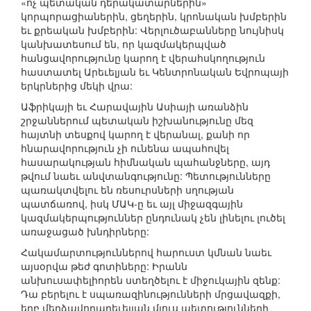
«ոչ պետական դերակատարներին»`
կորպորացիաներին, ցեղերին, կրոնական խմբերին
եւ քրեական խմբերին: Վերլուծաբանները նույնիսկ
կանխատեսում են, որ կազմակերպված
հանցավորությունը կարող է վերահսկողություն
հաստատել Արեւելյան եւ Կենտրոնական Եվրոպայի
երկրներից մեկի վրա:
Աֆրիկայի եւ Հարավային Ասիայի առանձին
շրջաններում պետական իշխանությունը մեզ
հայտնի տեսքով կարող է վերանալ, քանի որ
հնարավորություն չի ունենա ապահովել
հասարակության հիմնական պահանջները, այդ
թվում նաեւ անվտանգությունը: Պետությունները
պառակտվելու են ռեսուրսների սղության
պատճառով, իսկ ՄԱԿ-ը եւ այլ միջազգային
կազմակերպություններ ընդունակ չեն լինելու լուծել
առաջացած խնդիրները:
Հակամարտություններով հարուստ կմնան նաեւ
այսօրվա թեժ գոտիները: Իրանն
անխուսափելիորեն ստեղծելու է միջուկային զենք:
Դա բերելու է սպառազինությունների մրցավազքի,
երբ մերձավորարեւելյան մյուս պետությունների