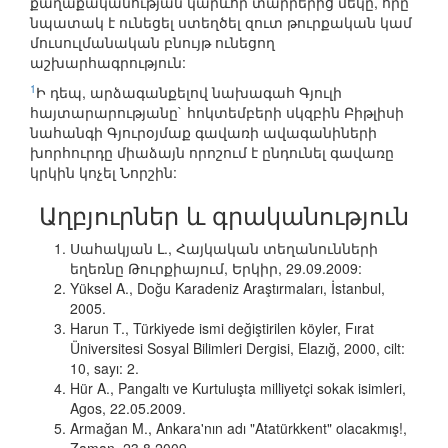
քաղաքականության կարևոր տարրերից մեկը, որը
նպատակ է ունեցել ստեղծել զուտ թուրքական կամ
մուսուլմանական բնույթ ունեցող
աշխարհագրություն:
1
Ի դեպ, արձագանքելով նախագահ Գյուլի
հայտարարությանը` հոկտեմբերի սկզբին Բիթլիսի
նահանգի Գյուրօյմաք գավառի ավագանիների
խորհուրդը միաձայն որոշում է ընդունել գավառը
կրկին կոչել Նորշին:
Աղբյուրներ և գրականություն
Սահակյան Լ., Հայկական տեղանունների
եղեռնը Թուրքիայում, Երկիր, 29.09.2009:
Yüksel A., Doğu Karadeniz Araştırmaları, İstanbul,
2005.
Harun T., Türkiyede ismi değiştirilen köyler, Fırat
Üniversitesi Sosyal Bilimleri Dergisi, Elazığ, 2000, cilt:
10, sayı: 2.
Hür A., Pangaltı ve Kurtuluşta milliyetçi sokak isimleri,
Agos, 22.05.2009.
Armağan M., Ankara'nın adı "Atatürkkent" olacakmış!,