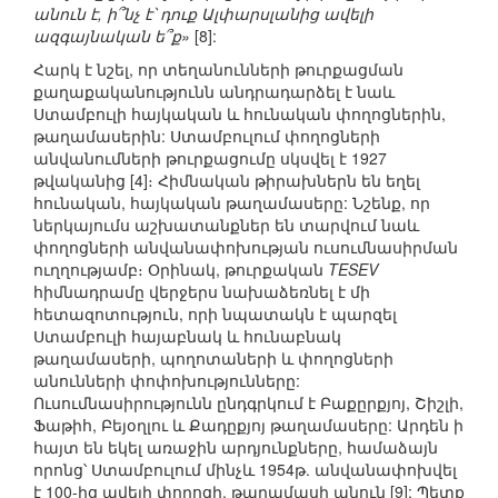
անուն է, ի՞նչ է՝ դուք Ալփարսլանից ավելի
ազգայնական ե՞ք»
[8]:
Հարկ է նշել, որ տեղանունների թուրքացման
քաղաքականությունն անդրադարձել է նաև
Ստամբուլի հայկական և հունական փողոցներին,
թաղամասերին: Ստամբուլում փողոցների
անվանումների թուրքացումը սկսվել է 1927
թվականից [4]։ Հիմնական թիրախներն են եղել
հունական, հայկական թաղամասերը: Նշենք, որ
ներկայումս աշխատանքներ են տարվում նաև
փողոցների անվանափոխության ուսումնասիրման
ուղղությամբ։ Օրինակ, թուրքական
TESEV
հիմնադրամը վերջերս նախաձեռնել է մի
հետազոտություն, որի նպատակն է պարզել
Ստամբուլի հայաբնակ և հունաբնակ
թաղամասերի, պողոտաների և փողոցների
անունների փոփոխությունները:
Ուսումնասիրությունն ընդգրկում է Բաքըրքյոյ, Շիշլի,
Ֆաթիհ, Բեյօղլու և Քադըքյոյ թաղամասերը: Արդեն ի
հայտ են եկել առաջին արդյունքները, համաձայն
որոնց՝ Ստամբուլում մինչև 1954թ. անվանափոխվել
է 100-ից ավելի փողոցի, թաղամասի անուն [9]: Պետք