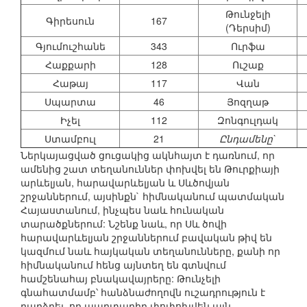
Թունջելի
Գիրեսուն
167
(Դերսիմ)
Գյումուշհանե
343
Ուրֆա
Հաքքարի
128
Ուշաք
Հաթայ
117
Վան
Սպարտա
46
Յոզղաթ
Իչել
112
Զոնգուլդակ
Ստամբուլ
21
Ընդամենը`
Ներկայացված ցուցակից ակնհայտ է դառնում, որ
ամենից շատ տեղանուններ փոխվել են Թուրքիայի
արևելյան, հարավարևելյան և Սևծովյան
շրջաններում, այսինքն` հիմնականում պատմական
Հայաստանում, ինչպես նաև հունական
տարածքներում: Նշենք նաև, որ Սև ծովի
հարավարևելյան շրջաններում բավական թիվ են
կազմում նաև հայկական տեղանունները, քանի որ
հիմնականում հենց այնտեղ են գտնվում
համշենահայ բնակավայրերը: Թունչելի
գնահատմամբ՝ հանձնաժողովն ուշադրություն է
դարձրել, որ պարտադիր փոփոխվեն այն