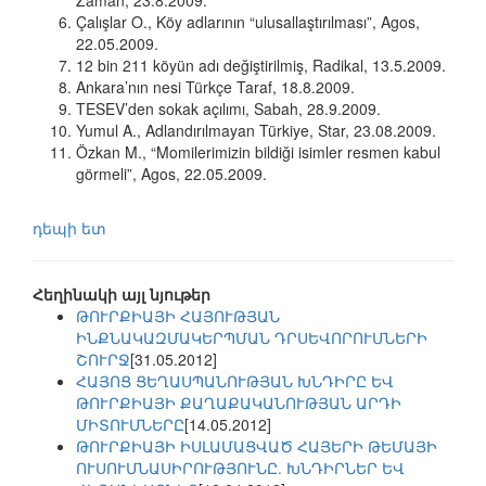
Zaman, 23.8.2009.
Çalışlar O., Köy adlarının “ulusallaştırılması”, Agos,
22.05.2009.
12 bin 211 köyün adı değiştirilmiş, Radikal, 13.5.2009.
Ankara’nın nesi Türkçe Taraf, 18.8.2009.
TESEV’den sokak açılımı, Sabah, 28.9.2009.
Yumul A., Adlandırılmayan Türkiye, Star, 23.08.2009.
Özkan M., “Momilerimizin bildiği isimler resmen kabul
görmeli”, Agos, 22.05.2009.
դեպի ետ
Հեղինակի այլ նյութեր
ԹՈՒՐՔԻԱՅԻ ՀԱՅՈՒԹՅԱՆ
ԻՆՔՆԱԿԱԶՄԱԿԵՐՊՄԱՆ ԴՐՍԵՎՈՐՈՒՄՆԵՐԻ
ՇՈՒՐՋ
[31.05.2012]
ՀԱՅՈՑ ՑԵՂԱՍՊԱՆՈՒԹՅԱՆ ԽՆԴԻՐԸ ԵՎ
ԹՈՒՐՔԻԱՅԻ ՔԱՂԱՔԱԿԱՆՈՒԹՅԱՆ ԱՐԴԻ
ՄԻՏՈՒՄՆԵՐԸ
[14.05.2012]
ԹՈՒՐՔԻԱՅԻ ԻՍԼԱՄԱՑՎԱԾ ՀԱՅԵՐԻ ԹԵՄԱՅԻ
ՈՒՍՈՒՄՆԱՍԻՐՈՒԹՅՈՒՆԸ. ԽՆԴԻՐՆԵՐ ԵՎ