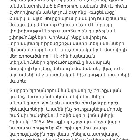
անվանափոխված է Քըրքյոյի, սակայն մինչև հիմա
էլ ժողովուրդն այն կոչում է Սրոնք, Հացեկացը`
Հասիկ և այլն: Թուրքիայում բնակվող համշենահայ
մանկավարժ Մահիր Օզքանը նշում է, որ այդ
փոփոխությունները պատճառ են դարձել նաև
շփոթմունքների։ Օրինակ՝ ինքը սովորել ու
տիրապետել է իրենց շրջապատի տեղանունների
մի քանի տարբերակ` պաշտոնականը և ժողովրդի
մեջ գործածվողը [11]: Հին հայկական
տեղանունների գործածությունը հասարակ
ժողովրդի կողմից, միևնույն ժամանակ, վկայում է
այդ ամենի մեջ պատմական հիշողության տարրերի
մասին:
Տարբեր ոլորտներում հանդիպող ոչ թուրքական
կամ ոչ մուսուլմանական անվանումներն
անհանգստություն են պատճառում թուրք որոշ
ղեկավարների, և ամեն ինչ թուրքացնելու մղումը
հաճախ հանգեցնում է ծիծաղելի վիճակների:
Օրինակ` 2005թ. Թուրքիայի շրջակա միջավայրի
նախարարությունը Թուրքիայի միատարր
կառուցվածքին իբր վնաս լինելու պատրվակով