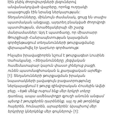
էին բնիկ ժողովուրդների լեզուներով
անվանակոչված վայրերը, որոնք ուղղակի
ապացույցն էին նրանց ներկայության:
Տեղանունները, միևնույն ժամանակ, ցույց են տալիս
պատմական անցյալը, այդտեղ բնակված ժողովրդի
պատմության, մտածելակերպի մի շարք
մանրամասներ: Այդ է պատճառը, որ միատարր
Թուրքիայի Հանրապետության կայացման
գործընթացում տեղանունների թուրքացմանը
վերապահվել էր կարևոր գործառույթ:
Ինչպես իրավացիորեն նշում է թուրքագետ Լուսինե
Սահակյանը.
«Տեղանունները, լեզվական
համեմատաբար կայուն փաստ լինելուց բացի,
ունեն պատմագիտական և քաղաքական արժեք»
[1]: Տեղանունների թուրքացման իրական
նպատակների լավագույն բացատրությունը
ներկայացնում է թուրք զինվորական Հուսեյին Ավնի
բեյը.
«Եթե մենք ուզում ենք մեր երկրի տերը
դառնալ, ապա ամենափոքր գյուղի անունն անգամ
պետք է թուրքերեն դարձնենք, այլ ոչ թե թողնենք
հայերեն, հունարեն, արաբերեն: Այսպիսով մեր
երկրիրը կներկենք մեր գույներով»
[1]: