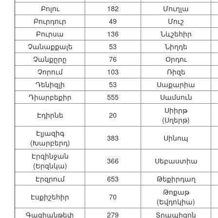
Բոլու
182
Մուղլա
Բուրդուր
49
Մուշ
Բուրսա
136
Նևշեհիր
Չանաքքալե
53
Նիղդե
Չանքըրը
76
Օրդու
Չորում
103
Ռիզե
Դենիզլի
53
Սաքարիա
Դիարբեքիր
555
Սամսուն
Սիիրթ
Էդիրնե
20
(Սղերթ)
Էլյազիգ
383
Սինոպ
(Խարբերդ)
Էրզինջան
366
Սեբաստիա
(Երզնկա)
Էրզրում
653
Թեքիրդաղ
Թոքաթ
Էսքիշեհիր
70
(Եվդոկիա)
Գազիանթեփ
279
Տրապիզոն