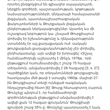
որտեղ ընդգրկվում են գլխավոր սպայակույտի,
ներքին գործերի, պաշտպանության, կրթության
նախարարությունների, Անկարայի համալսարանի
լեզվական, պատմաաշխարհագրական
ֆակուլտետների և Թուրքական լեզվական
ընկերության ներկայացուցիչներ: Այստեղ ևս մի
ուշագրավ նրբություն կա. չնայած Թուրքիայում
փոխվել էր իշխանությունը և ղեկավարությունն
ստանձնել էր այլ քաղաքական ուժ, սակայն
թուրքացման քաղաքականությունը չէր փոխվել,
ընդհակառակը, այն ավելի էր խորացել: Հիշյալ
հանձնաժողովն աշխատել է մինչև 1978թ., որի
ընթացքում ուսումնասիրվել է շուրջ 75 հազար
տեղանուն, անվանափոխվել է 28 հազարը [3, s. 27]:
Կարծիքներ կան, որ տեղանունների թուրքացումը
հատկապես մեծ թափ է ստացել 1960թ. մայիսի 27-
ին Թուրքիայում տեղի ունեցած ռազմական
հեղաշրջումից հետո [6]: Թուրք հետազոտող Հարուն
Թունչելը պնդում է, որ հանձնաժողովի
գործունեության ընթացքում անվանափոխվել է
ավելի քան 12 հազար գյուղանուն՝ Թուրքիայի
գյուղերի շուրջ 35%-ը: Թունչելը պատրաստել է նաև