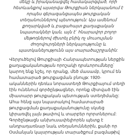
մեկը և իրականացվել համակարգված, որի
հետևանքով այսօրվա Թուրքիան ներկայանում է
որպես գերազանցապես թուրքական
տեղանուններով պետություն: Այս ամենում
քողարկված և բացահայտ քաղաքական
նպատակներ կան, այն է` հնարավոր բոլոր
մեթոդներով ժխտել բնիկ ոչ մուսուլման
ժողովուրդների ներկայությունը և
պատկանելությունն այս տարածաշրջանին:
Վերլուծելով Թուրքիայի Հանրապետության ներքին
քաղաքականության որոշակի դրսևորումները`
կարող ենք նշել, որ դրանք, մեծ մասամբ, կրում են
համատարած թուրքացման բնույթ: 1920-
ականներին դեռևս նորաստեղծ Թուրքիայում տեղի
էին ունենում գործընթացներ, որոնք միտված էին
միատարր թուրքական պետության ստեղծմանը:
Ահա հենց այս նպատակով համատարած
թուրքացման քաղաքականությունը սկսեց
կիրառվել լայն թափով և տարբեր ոլորտներում:
Գործընթացն անխուսափելիորեն պետք է
անդրադառնար նաև տեղանուններին, քանի որ
Օսմանյան կայսրության տարածքում բազմաթիվ