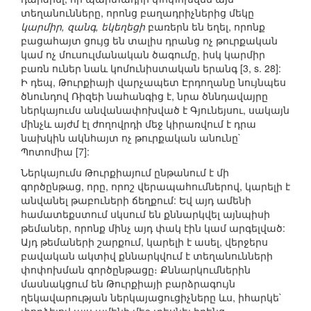
տեղանունները, որոնց բաղադրիչներից մեկը
կարմիր, զանգ, եկեղեցի
բառերն են եղել, որոնք
բացահայտ ցույց են տալիս դրանց ոչ թուրքական
կամ ոչ մուսուլմանական ծագումը, իսկ կարմիր
բառն ուներ նաև կոմունիստական երանգ [3, s. 28]:
Ի դեպ, Թուրքիայի վարչապետ Էրդողանը նույնպես
ծնունդով Ռիզեի նահանգից է, նրա ծննդավայրը
ներկայումս անվանափոխված է Գյունեյսու, սակայն
մինչև այժմ էլ ժողովրդի մեջ կիրառվում է դրա
նախկին ակնհայտ ոչ թուրքական անունը`
Պոտոմիա [7]:
Ներկայումս Թուրքիայում ընթանում է մի
գործընթաց, որը, որոշ վերապահումներով, կարելի է
անվանել թաբուների ճեղքում: Եվ այդ ամենի
համատեքստում սկսում են քննարկվել այնպիսի
թեմաներ, որոնք մինչ այդ փակ էին կամ արգելված:
Այդ թեմաների շարքում, կարելի է ասել, վերջերս
բավական ակտիվ քննարկվում է տեղանունների
փոփոխման գործընթացը։ Քննարկումներին
մասնակցում են Թուրքիայի բարձրագույն
ղեկավարության ներկայացուցիչները ևս, իհարկե`