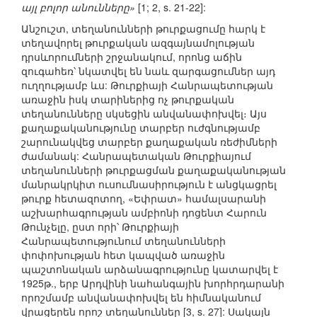
այլ բոլոր անունները»
[1; 2, s. 21-22]:
Անշուշտ, տեղանունների թուրքացումը հարկ է
տեղավորել թուրքական ազգայնամոլության
դրսևորումների շրջանակում, որոնց աճին
զուգահեռ՝ նկատվել են նաև զարգացումներ այդ
ուղղությամբ ևս: Թուրքիայի Հանրապետության
առաջին իսկ տարիներից ոչ թուրքական
տեղանունները սկսեցին անվանափոխվել։ Այս
քաղաքականությունը տարբեր ուժգնությամբ
շարունակվեց տարբեր քաղաքական ռեժիմների
ժամանակ: Հանրապետական Թուրքիայում
տեղանունների թուրքացման քաղաքականության
մանրակրկիտ ուսումնասիրություն է անցկացրել
թուրք հետազոտող, «Եփրատ» համալսարանի
աշխարհագրության ամբիոնի դոցենտ Հարուն
Թունչելը, ըստ որի՝ Թուրքիայի
Հանրապետությունում տեղանունների
փոփոխության հետ կապված առաջին
պաշտոնական արձանագրությունը կատարվել է
1925թ., երբ Արդվինի նահանգային խորհրդարանի
որոշմամբ անվանափոխվել են հիմնականում
վրացերեն որոշ տեղանուններ [3, s. 27]: Սակայն