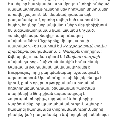
է ասել, որ հատկապես Ստամբուլում տեղի ունեցած
անվանափոխությունների մեջ որոշակի միտումներ
առավել ցայտուն են. մասնավորապես այն
թաղամասերում, որտեղ ավելի հոծ ապրում են
հայեր, հույներ, նոր անվանումների մեջ գերիշխում
են ազգայնամոլական կամ, այսպես կոչված,
«սիմվոլիկ սպառնալիք» պարունակող
անվանումներ: Մեջբերենք մի պոլսահայի
պատմածը. «Ես ապրում եմ
Քուրթուլուշում, տունս
Էրգենեքոն
թաղամասում է,
Թուրքբեյ
փողոցում:
Քվեարկելու համար գնում եմ
Թալեաթ փաշայի
անվան դպրոց» [10]: Ժամանակին հունաբնակ
Թաթավլա թաղամասն անվանափոխվել է
Քուրթուլուշ, որը թարգմանաբար նշանակում է
ազատագրում: Այս անունը ևս սիմվոլիկ բնույթ է
կրում, քանի որ, ըստ թուրքական պետական
հռետորաբանության, քեմալական շարժման
տարիներին Թուրքիան ազատագրվել է
«օկուպանտներից», այդ թվում և հույներից:
Կարծում ենք, որ պատահականություն չպետք է
համարել հատկապես փոքրամասնություններով
բնակեցված թաղամասերի և փողոցների ակնհայտ