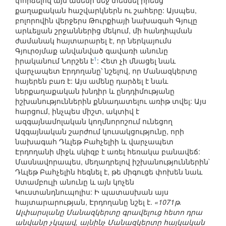
փորձելով այս ամենի մեջ տեսնել իրենց
քաղաքական հաշվարկներն ու շահերը: Այսպես,
բոլորովին վերջերս Թուրքիայի նախագահ Գյուլը
արևելյան շրջաններից մեկում, մի հանդիպման
ժամանակ հայտարարել է, որ ներկայումս
Գյուրօյմաք անվանված գավառի անունը
1
իրականում Նորշեն է
: Հետ չի մնացել նաև
վարչապետ Էրդողանը՝ նշելով, որ Մանազկերտը
հայերեն բառ է: Այս ամենը դարձել է նաև
ներքաղաքական խնդիր և ընդդիմությանը
իշխանություններին քննադատելու առիթ տվել: Այս
հարցում, ինչպես միշտ, ակտիվ է
ազգայնամոլական կողմնորոշում ունեցող
Ազգայնական շարժում կուսակցությունը, որի
նախագահ Դևլեթ Բահչելիի և վարչապետ
Էրդողանի միջև սկիզբ է առել հեռակա բանավեճ:
Մասնավորապես, մեղադրելով իշխանություններին`
Դևլեթ Բահչելին հեգնել է, թե միգուցե փոխեն նաև
Ստամբուլի անունը և այն կոչեն
Կուստանդնուպոլիս: Ի պատասխան այս
հայտարարության, Էրդողանը նշել է.
«1071թ.
Ալփարսլանը Մանազկերտը գրավելուց հետո դրա
անվանը չկպավ, այնինչ Մանազկերտը հայկական