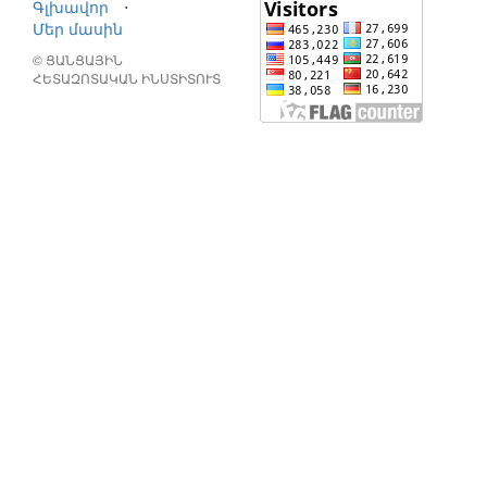
Գլխավոր
⋅
Մեր մասին
© ՑԱՆՑԱՅԻՆ
ՀԵՏԱԶՈՏԱԿԱՆ ԻՆՍՏԻՏՈՒՏ