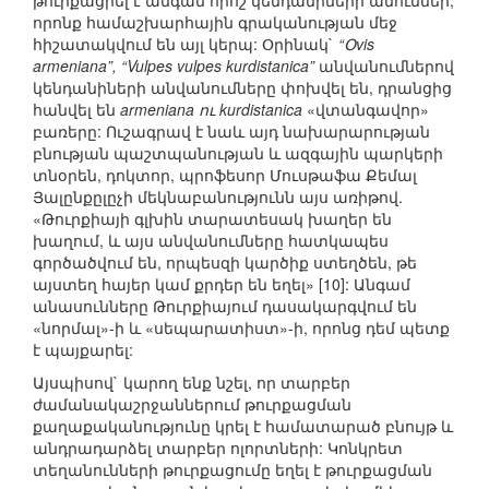
թուրքացրել է անգամ որոշ կենդանիների անուններ,
որոնք համաշխարհային գրականության մեջ
հիշատակվում են այլ կերպ: Օրինակ`
“Օvis
armeniana”, “Vulpes vulpes kurdistanica”
անվանումներով
կենդանիների անվանումները փոխվել են, դրանցից
հանվել են
armeniana ու kurdistanica
«վտանգավոր»
բառերը: Ուշագրավ է նաև այդ նախարարության
բնության պաշտպանության և ազգային պարկերի
տնօրեն, դոկտոր, պրոֆեսոր Մուսթաֆա Քեմալ
Յալընքըլըչի մեկնաբանությունն այս առիթով.
«Թուրքիայի գլխին տարատեսակ խաղեր են
խաղում, և այս անվանումները հատկապես
գործածվում են, որպեսզի կարծիք ստեղծեն, թե
այստեղ հայեր կամ քրդեր են եղել» [10]: Անգամ
անասունները Թուրքիայում դասակարգվում են
«նորմալ»-ի և «սեպարատիստ»-ի, որոնց դեմ պետք
է պայքարել:
Այսպիսով` կարող ենք նշել, որ տարբեր
ժամանակաշրջաններում թուրքացման
քաղաքականությունը կրել է համատարած բնույթ և
անդրադարձել տարբեր ոլորտների: Կոնկրետ
տեղանունների թուրքացումը եղել է թուրքացման