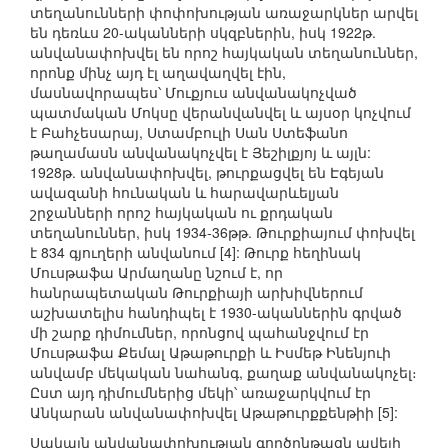
տեղանունների փոփոխության առաջարկներ արվել
են դեռևս 20-ականների սկզբներին, իսկ 1922թ.
անվանափոխվել են որոշ հայկական տեղանուններ,
որոնք մինչ այդ էլ աղավաղվել էին,
մասնավորապես՝ Մուքյուս անվանակոչված
պատմական Մոկսը վերանվանվել և այսօր կոչվում
է Բահչեսարայ, Ստամբուլի Սան Ստեֆանո
թաղամասն անվանակոչվել է Յեշիլքյոյ և այլն:
1928թ. անվանափոխվել, թուրքացվել են Էգեյան
ավազանի հունական և հարավարևելյան
շրջանների որոշ հայկական ու քրդական
տեղանուններ, իսկ 1934-36թթ. Թուրքիայում փոխվել
է 834 գյուղերի անվանում [4]: Թուրք հեղինակ
Մուսթաֆա Արմաղանը նշում է, որ
հանրապետական Թուրքիայի արխիվներում
աշխատելիս հանդիպել է 1930-ականներին գրված
մի շարք դիմումներ, որոնցով պահանջվում էր
Մուսթաֆա Քեմալ Աթաթուրքի և Իսմեթ Ինենյուի
անվամբ մեկական նահանգ, քաղաք անվանակոչել։
Ըստ այդ դիմումներից մեկի՝ առաջարկվում էր
Անկարան անվանափոխվել Աթաթուրքքենթիի [5]:
Սակայն անվանափոխության գործընթացն ավելի