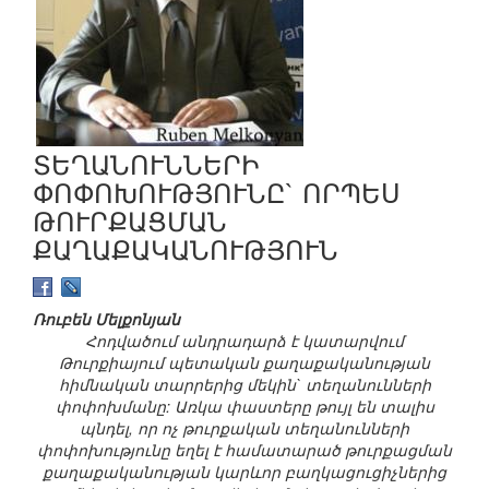
ՏԵՂԱՆՈՒՆՆԵՐԻ
ՓՈՓՈԽՈՒԹՅՈՒՆԸ` ՈՐՊԵՍ
ԹՈՒՐՔԱՑՄԱՆ
ՔԱՂԱՔԱԿԱՆՈՒԹՅՈՒՆ
Ռուբեն Մելքոնյան
Հ
ոդվածում անդրադարձ է կատարվում
Թուրքիայում պետական քաղաքականության
հիմնական տարրերից մեկին` տեղանունների
փոփոխմանը: Առկա փաստերը թույլ են տալիս
պնդել, որ ոչ թուրքական տեղանունների
փոփոխությունը եղել է համատարած թուրքացման
քաղաքականության կարևոր բաղկացուցիչներից