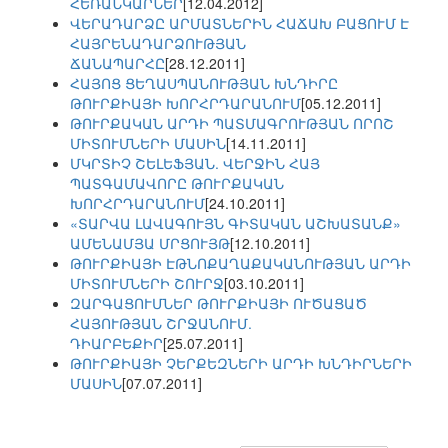
ՀԵՌԱՆԿԱՐՆԵՐ
[12.04.2012]
ՎԵՐԱԴԱՐՁԸ ԱՐՄԱՏՆԵՐԻՆ ՀԱՃԱԽ ԲԱՑՈՒՄ Է
ՀԱՅՐԵՆԱԴԱՐՁՈՒԹՅԱՆ
ՃԱՆԱՊԱՐՀԸ
[28.12.2011]
ՀԱՅՈՑ ՑԵՂԱՍՊԱՆՈՒԹՅԱՆ ԽՆԴԻՐԸ
ԹՈՒՐՔԻԱՅԻ ԽՈՐՀՐԴԱՐԱՆՈՒՄ
[05.12.2011]
ԹՈՒՐՔԱԿԱՆ ԱՐԴԻ ՊԱՏՄԱԳՐՈՒԹՅԱՆ ՈՐՈՇ
ՄԻՏՈՒՄՆԵՐԻ ՄԱՍԻՆ
[14.11.2011]
ՄԿՐՏԻՉ ՇԵԼԵՖՅԱՆ. ՎԵՐՋԻՆ ՀԱՅ
ՊԱՏԳԱՄԱՎՈՐԸ ԹՈՒՐՔԱԿԱՆ
ԽՈՐՀՐԴԱՐԱՆՈՒՄ
[24.10.2011]
«ՏԱՐՎԱ ԼԱՎԱԳՈՒՅՆ ԳԻՏԱԿԱՆ ԱՇԽԱՏԱՆՔ»
ԱՄԵՆԱՄՅԱ ՄՐՑՈՒՅԹ
[12.10.2011]
ԹՈՒՐՔԻԱՅԻ ԷԹՆՈՔԱՂԱՔԱԿԱՆՈՒԹՅԱՆ ԱՐԴԻ
ՄԻՏՈՒՄՆԵՐԻ ՇՈՒՐՋ
[03.10.2011]
ԶԱՐԳԱՑՈՒՄՆԵՐ ԹՈՒՐՔԻԱՅԻ ՈՒԾԱՑԱԾ
ՀԱՅՈՒԹՅԱՆ ՇՐՋԱՆՈՒՄ.
ԴԻԱՐԲԵՔԻՐ
[25.07.2011]
ԹՈՒՐՔԻԱՅԻ ՉԵՐՔԵԶՆԵՐԻ ԱՐԴԻ ԽՆԴԻՐՆԵՐԻ
ՄԱՍԻՆ
[07.07.2011]