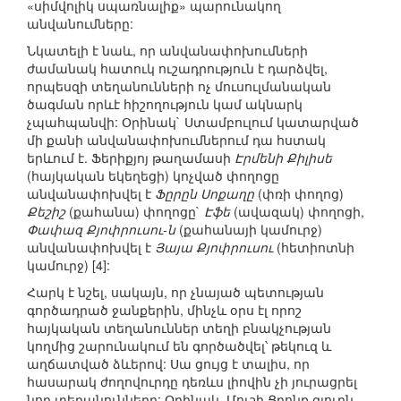
«սիմվոլիկ սպառնալիք» պարունակող
անվանումները:
Նկատելի է նաև, որ անվանափոխումների
ժամանակ հատուկ ուշադրություն է դարձվել,
որպեսզի տեղանունների ոչ մուսուլմանական
ծագման որևէ հիշողություն կամ ակնարկ
չպահպանվի: Օրինակ` Ստամբուլում կատարված
մի քանի անվանափոխումներում դա հստակ
երևում է. Ֆերիքյոյ թաղամասի
Էրմենի Քիլիսե
(հայկական եկեղեցի) կոչված փողոցը
անվանափոխվել է
Ֆըրըն Սոքաղը
(փռի փողոց)
Քեշիշ
(քահանա) փողոցը`
Էֆե
(ավազակ) փողոցի,
Փափազ Քյոփրուսու-ն
(քահանայի կամուրջ)
անվանափոխվել է
Յայա Քյոփրուսու
(հետիոտնի
կամուրջ) [4]:
Հարկ է նշել, սակայն, որ չնայած պետության
գործադրած ջանքերին, մինչև օրս էլ որոշ
հայկական տեղանուններ տեղի բնակչության
կողմից շարունակում են գործածվել՝ թեկուզ և
աղճատված ձևերով: Սա ցույց է տալիս, որ
հասարակ ժողովուրդը դեռևս լիովին չի յուրացրել
նոր տեղանունները: Օրինակ, Մուշի Ցրոնք գյուղն