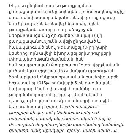
Ինչպես ընդհանրապես թուրքացման
քաղաքականությունը, այնպես էլ դրա բաղկացուցիչ
մաս հանդիսացող տեղանունների թուրքացումը
նոր երևույթ չեն և սկսվել են օտար, այն է`
թյուրքական, տարրի տարածաշրջան
ներթափանցմանը զուգահեռ, սակայն այդ
քաղաքականությունն ավելի ընդգծված և
համակարգված բնույթ է ստացել 19-րդ դարի
կեսերից, որն ավելի է խորացել երիտթուրքերի
տիրապետության ժամանակ, իսկ
հանրապետական Թուրքիայում գտել վերջնական
լուծում: Այս ուղղությամբ օսմանյան պետության
ձեռնարկած կոնկրետ իրավական քայլերից արժե
հիշատակել 1915թ. հունվարի 5-ին ռազմական
նախարար Էնվեր փաշայի հրամանը, որը
թարգմանաբար տեղ է գտել Լ.Սահակյանի
վերոնշյալ հոդվածում: Հրամանագրի առաջին
կետում հստակ նշվում է.
«Անհրաժեշտ է
թուրքերենի վերածել Օսմանյան երկրում
հայկական, հունական, բուլղարական և այլ ոչ
մուսուլման ժողովուրդներին պատկանող նահանգի,
գավառի, գյուղաքաղաքի, գյուղի, սարի, գետի…և