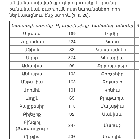
անվանափոխված գյուղերի ցուցակը և դրանց
քանակական բաշխումն ըստ նահանգների, որը
ներկայացնում ենք ստորև [3, s. 28].
Նահանգի անունը
Գյուղերի թիվը
Նահանգի անունը
Գ
Ադանա
169
Իզմիր
Ադըյաման
224
Կարս
Աֆիոն
88
Կաստամոնու
Աղրը
374
Կեսարիա
Ամասիա
99
Քըրըքլարելի
Անկարա
193
Քըրշեհիր
Անթալիա
168
Քոջաելի
Արդվին
101
Կոնիա
Այդըն
69
Քյութահյա
Բալըքեսիր
110
Մալաթիա
Բիլեջիք
32
Մանիսա
Բինգյոլ
247
Մարաշ
(Ճապաղջուր)
Բիթլիս
236
Մարդին