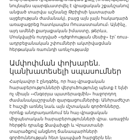
նույնպես պարգևատրվել է վրացական շքանշանով
անցած տարվա աշնանը Թբիլիսի կատարած
այցելության ժամանակ), բայց այն լայն հակադարձ
առաջացրեց հատկապես Ռուսաստանում։ Այնինչ,
այդ ամենի քաղաքական իմաստը, թերևս,
Մոսկվային ուղղված «դժգոհության մեսիջ» էր՝ ռուս-
ադրբեջանական շփումների ակտիվացման
հերթական ռաունդի առնչությամբ
Ամփոփման փոխարեն.
կանխատեսելի սպասումներ
Հարկավոր է ընդգծել, որ հայ-վրացական
հարաբերությունների վերլուծությունը պետք է ելնի
ոչ միայն «Հնգօրյա պատերազմին» հաջորդող
ժամանակաշրջանի զարգացումներից։ Անհրաժեշտ
է հաշվի առնել նաև այն մշտական գործոնները,
որոնք անդրադառնում են հայ-վրացական
միջպետական հարաբերությունների վրա. առաջին
հերթին դրանք Ջավախքի և Վրաստանի
տարածքով անցնող ճանապարհների
գործունեության հետ կապված հարցերն են։