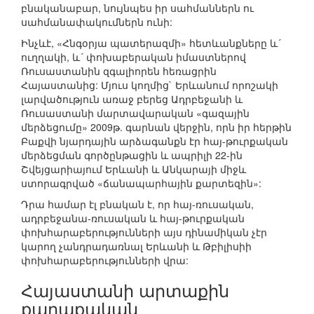
բնականաբար, նույնպես իր սահմաններն ու
սահմանափակումներն ունի:
Ինչևէ, «Հնգօրյա պատերազմի» հետևանքները և´
ուղղակի, և´ փոխաբերական իմաստներով
Ռուսաստանին զգալիորեն հեռացրին
Հայաստանից: Մյուս կողմից` Երևանում որոշակի
լարվածություն առաջ բերեց Ադրբեջանի և
Ռուսաստանի մարտավարական «գազային
մերձեցումը» 2009թ. գարնան վերջին, որն իր հերթին
Բաքվի նյարդային արձագանքն էր հայ-թուրքական
մերձեցման գործընթացին և ապրիլի 22-ին
Շվեյցարիայում Երևանի և Անկարայի միջև
ստորագրված «ճանապարհային քարտեզին»:
Դրա համար էլ բնական է, որ հայ-ռուսական,
ադրբեջանա-ռուսական և հայ-թուրքական
փոխհարաբերությունների այս դինամիկան չէր
կարող չանդրադառնալ Երևանի և Թբիլիսիի
փոխհարաբերությունների վրա:
Հայաստանի արտաքին
քաղաքական