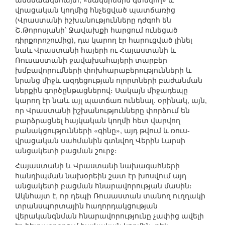
վրացական կողմից հնչեցված պատճառից
(Վրաստանի իշխանությունները դժգոհ են
Շ.Թորոսյանի՝ Ջավախքի հարցում ունեցած
դիրքորոշումից), դա կարող էր հարուցված լինել
նաև Վրաստանի հայերի ու Հայաստանի և
Ռուսաստանի ջավախահայերի տարբեր
խմբավորումների փոխհարաբերությունների և
նրանց միջև ազդեցության ոլորտների բաժանման
ներքին գործընթացներով։ Սակայն միջադեպը
կարող էր նաև այլ պատճառ ունենալ. օրինակ, այն,
որ Վրաստանի իշխանությունները փորձում են
բարձրացնել հայկական կողմի հետ վարվող
բանակցությունների «գինը», այդ թվում և ռուս-
վրացական սահմանին գտնվող Վերին Լարսի
անցակետի բացման շուրջ։
Հայաստանի և Վրաստանի նախագահների
հանդիպման նախօրեին շատ էր խոսվում այդ
անցակետի բացման հնարավորության մասին։
Ակնհայտ է, որ դեպի Ռուսաստան տանող ուղղակի
տրանսպորտային հաղորդակցության
վերականգնման հնարավորությունը չափից ավելի