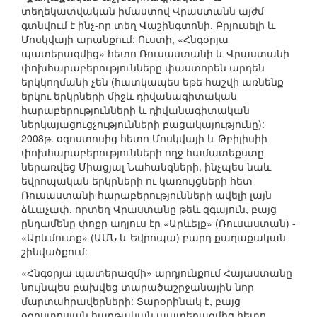
տեղեկատվական իմաստով Վրաստանն այժմ
գտնվում է ինչ-որ տեղ Վաշինգտոնի, Բրյուսելի և
Մոսկվայի արանքում: Ուստի, «Հնգօրյա
պատերազմից» հետո Ռուսաստանի և Վրաստանի
փոխհարաբերությունները փաստորեն արդեն
երկկողմանի չեն (հատկապես եթե հաշվի առնենք
երկու երկրների միջև դիվանագիտական
հարաբերությունների և դիվանագիտական
ներկայացուցչությունների բացակայությունը):
2008թ. օգոստոսից հետո Մոսկվայի և Թբիլիսիի
փոխհարաբերությունների ողջ համատեքստը
ներառվեց Միացյալ Նահանգների, ինչպես նաև
եվրոպական երկրների ու կառույցների հետ
Ռուսաստանի հարաբերությունների ավելի լայն
ձևաչափ, որտեղ Վրաստանը թեև զգայուն, բայց
ընդամենը փոքր աղյուս էր «Արևելք» (Ռուսաստան) -
«Արևմուտք» (ԱՄՆ և Եվրոպա) բարդ քաղաքական
շինվածքում:
«Հնգօրյա պատերազմի» արդյունքում Հայաստանը
նույնպես բախվեց տարածաշրջանային նոր
մարտահրավերների: Տարօրինակ է, բայց
օգոստոսյան հաղթական պատերազմից հետո