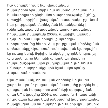
Ինչ վերաբերում է հայ-վրացական
հարաբերությունների վրա տարածաշրջանային
համատեքստի ընդհանուր ազդեցությանը, նշենք,
առաջին հերթին, վրացական հասարակությունում
հայ-թուրքական մերձեցման հեռանկարների
(թեկուզև առայժմ բավական աղոտ) բավական
հուզական ընկալումը 2009թ. ապրիլին այսպես
կոչված «ճանապարհային քարտեզի»
ստորագրումից հետո։ Հայ-թուրքական մերձեցման
արձագանքը Վրաստանում բավական նյարդային
էր ու ագրեսիվ. Թբիլիսին սկսեց լրջորեն երկյուղել
այն բանից, որ կկորցնի արտոնյալ դիրքերը
տարածաշրջանային քաղաքականությունում և
մոնոպոլ հաղորդակցային նշանակությունը
Հայաստանի համար։
Միաժամանակ, ռուսական գործոնը նույնպես
շարունակում է բացասական նստվածք թողնել հայ-
վրացական հարաբերությունների զարգացման
վրա։ ԱՊՀ կազմից 2009թ. օգոստոսին Վրաստանի
դուրս գալը ևս այս կամ այն չափով կանդրադառնա
հայ-վրացական հարաբերությունների վրա (թեկուզ