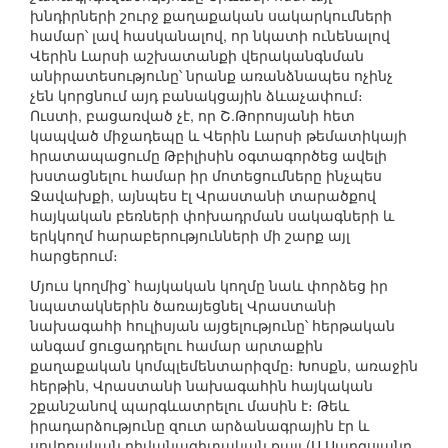
խնդիրների շուրջ քաղաքական սակարկումների
համար՝ լավ հասկանալով, որ նկատի ունենալով
Վերին Լարսի աշխատանքի վերականգնման
անիրատեսությունը՝ նրանք առանձնապես ոչինչ
չեն կորցնում այդ բանակցային ձևաչափում։
Ուստի, բացառված չէ, որ Շ.Թորոսյանի հետ
կապված միջադեպը և Վերին Լարսի թեմատիկայի
հրատապացումը Թբիլիսին օգտագործեց ավելի
խստացնելու համար իր մոտեցումները ինչպես
Ջավախքի, այնպես էլ Վրաստանի տարածքով
հայկական բեռների փոխադրման սակագների և
երկկողմ հարաբերությունների մի շարք այլ
հարցերում։
Մյուս կողմից՝ հայկական կողմը նաև փորձեց իր
նպատակներին ծառայեցնել Վրաստանի
նախագահի հուլիսյան այցելությունը՝ հերթական
անգամ ցուցադրելու համար արտաքին
քաղաքական կոմպլեմենտարիզմը։ Խոսքն, առաջին
հերթին, Վրաստանի նախագահին հայկական
շքանշանով պարգևատրելու մասին է։ Թեև
իրադարձությունը զուտ արձանագրային էր և
սովորական դիվանագիտական քայլ (Ս.Սարգսյանը