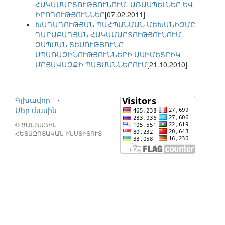
ՀԱԿԱՄԱՐՏՈՒԹՅՈՒՆՈՒՄ. ԱՌԱՍՊԵԼՆԵՐ ԵՎ
ԻՐՈՂՈՒԹՅՈՒՆՆԵՐ
[07.02.2011]
ԽԱՂԱՂՈՒԹՅԱՆ ՊԱՀՊԱՆՄԱՆ ՄԵԽԱՆԻԶՄԸ
ՂԱՐԱԲԱՂՅԱՆ ՀԱԿԱՄԱՐՏՈՒԹՅՈՒՆՈՒՄ.
ԶՍՊՄԱՆ ՏԵՍՈՒԹՅՈՒՆԸ
ՍՊԱՌԱԶԻՆՈՒԹՅՈՒՆՆԵՐԻ ԱՍԻՄԵՏՐԻԿ
ՄՐՑԱՎԱԶՔԻ ՊԱՅՄԱՆՆԵՐՈՒՄ
[21.10.2010]
Գլխավոր
⋅
Մեր մասին
© ՑԱՆՑԱՅԻՆ
ՀԵՏԱԶՈՏԱԿԱՆ ԻՆՍՏԻՏՈՒՏ