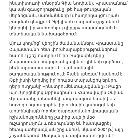
ինստիտուտի տնօրեն Գիա Նոդիան), Վրաստանում
կա այն զգացողությունը, թե հայ-թուրքական
մերձեցման, սահմանների և հաղորդակցության
բացման դեպքում Թբիլիսին տարածաշրջանում
կկորցնի իր «արտոնյալ դիրքը» տարանցման և
տնտեսական նախագծերում:
Մյուս կողմից` վերջին ժամանակներս Վրաստանը
Հայաստանի հետ փոխհարաբերություններում
հատուկ շեշտադրում է իր բացառիկ դերը
Հայաստանի հաղորդակցային ուղիների գործում,
ինչն արտահայտվում է սակագնային
քաղաքականությունում: Բանն անգամ հասնում է
Թբիլիսիի կողմից իր՝ որպես տարանցիկ երկրի,
դերի ուղղակի «ինստրումենտալացմանը»: Բացի
այդ, կորցնելով Աբխազիան և Հարավային Օսիան`
Վրաստանը տեսանելի ապագայում հազիվ թե
հաջողի օգտագործել իր ուժային կառույցների
պոտենցիալն (որոնց զարգացմանը վրացական
իշխանությունները չափից ավելի մեծ
ուշադրություն և ռեսուրսներ են հատկացրել
հետպատերազմյան շրջանում, սկսած 2004թ.) այդ
շրջաններում: Սակայն դա փոխհատուցվում է