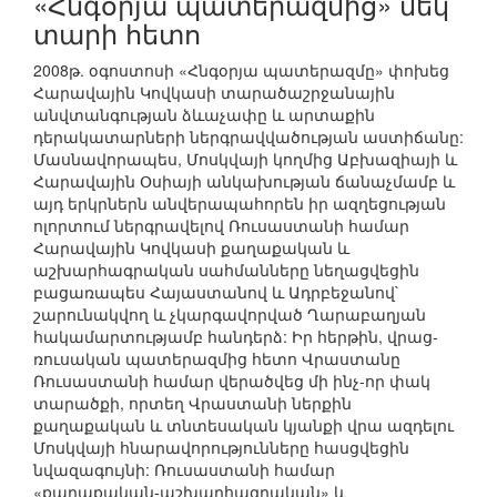
«Հնգօրյա պատերազմից» մեկ
տարի հետո
2008թ. օգոստոսի «Հնգօրյա պատերազմը» փոխեց
Հարավային Կովկասի տարածաշրջանային
անվտանգության ձևաչափը և արտաքին
դերակատարների ներգրավվածության աստիճանը:
Մասնավորապես, Մոսկվայի կողմից Աբխազիայի և
Հարավային Օսիայի անկախության ճանաչմամբ և
այդ երկրներն անվերապահորեն իր ազղեցության
ոլորտում ներգրավելով Ռուսաստանի համար
Հարավային Կովկասի քաղաքական և
աշխարհագրական սահմանները նեղացվեցին
բացառապես Հայաստանով և Ադրբեջանով`
շարունակվող և չկարգավորված Ղարաբաղյան
հակամարտությամբ հանդերձ: Իր հերթին, վրաց-
ռուսական պատերազմից հետո Վրաստանը
Ռուսաստանի համար վերածվեց մի ինչ-որ փակ
տարածքի, որտեղ Վրաստանի ներքին
քաղաքական և տնտեսական կյանքի վրա ազդելու
Մոսկվայի հնարավորությունները հասցվեցին
նվազագույնի: Ռուսաստանի համար
«քաղաքական-աշխարհագրական» և