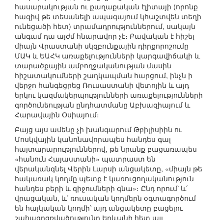
հասարակության ու քաղաքական էլիտայի (որոնք
հազիվ թե տեսանելի ապագայում կհաշտվեն տեղի
ունեցածի հետ) տրամադրություններում, սակայն
անգամ դա այժմ հնարավոր չէ։ Բավական է հիշել
միայն Վրաստանի սկզբունքային դիրքորոշումը
ՄԱԿ և ԵԱՀԿ առաքելությունների կարգավիճակի և
տարածքային ամբողջականության մասին
հիշատակումների շաղկապման հարցում, ինչն ի
վերջո հանգեցրեց Ռուսաստանի վետոյին և այդ
երկու կազմակերպությունների առաքելությունների
գործունեության ընդհատմանը Աբխազիայում և
Հարավային Օսիայում։
Բայց այս ամենը չի խանգարում Թբիլիսիին ու
Մոսկվային կանոնավորապես հանդես գալ
հայտարարություններով, թե նրանք բացառապես
«հանուն Հայաստանի» պատրաստ են
վերականգնել Վերին Լարսի անցակետը, «միայն թե
հակառակ կողմը պետք է կառուցողականություն
հանդես բերի և զիջումների գնա»։ Ընդ որում՝ և՛
վրացական, և՛ ռուսական կողմերն օգտագործում
են հայկական կողմի՝ այդ անցակետը բացելու
շահագրգռվածությունը Երևանի հետ այլ