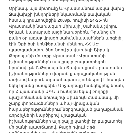
Օրինակ, այս միտումը և Վրաստանում առկա վախը
Ջավախքի խնդիրների նկատմամբ բավական
հստակ դրսևորվեցին 2009թ. հուլիսի 24-25-ին
Վրաստանի նախագահ Միխայիլ Սահակաշվիլու
Երևան կատարած այցի նախօրեին։ Դրանից մի
քանի օր առաջ վրացի սահմանապահներն արգելել
էին Թբիլիսի կոնֆերանսի մեկնող, ՀՀ ԱԺ
պատգամավոր, ծնունդով ջավախեցի Շիրակ
Թորոսյանի մուտքը Վրաստան։ Վրաստանի
իշխանություններն այս քայլը բացատրեցին
նրանով, թե Շ.Թորոսյանը Ջավախքում Վրաստանի
իշխանությունների վարած քաղաքականության
առիթով կտրուկ արտահայտություններով է հանդես
եկել նրանց հասցեին։ Միջադեպը հանգեցրեց նրան,
որ Հայաստանի ԱԳՆ-ն հանդես եկավ բողոքի
պաշտոնական նոտայով։ Միևնույն ժամանակ, մի
շարք փորձագետների և հայ-վրացական
հարաբերություններում ներգրավված քաղաքական
գործիչների կարծիքով՝ վրացական
իշխանությունների այդ քայլը կարելի էր բացատրել
մի քանի պատճառով։ Բացի թվում է թե
ամենաակնհայտ, «մակերեսին գտնվող» և