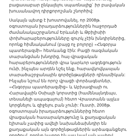
բացասաբար ընկալելու սպառնալիք` իր բավական
խուսանավող դիրքորոշման շնորհիվ:
Սակայն պետք է խոստովանել, որ 2008թ.
օգոստոսյան իրադարձություններին հաջորդած
ժամանակաշրջանում Երևանի և Թբիլիսիի
փոխհարաբերությունները զուրկ չէին խնդիրներից,
որոնք հիմնականում (բայց ոչ բոլորը) «Հնգօրյա
պատերազմի» հետևանք էին: Բացի ռազմական
տարանցման խնդրից, հայ-վրացական
հարաբերությունների վրա կարևոր ազդեցություն
ունի, ինչպես արդեն նշել ենք, հարավկովկասյան
տարածաշրջանային գործընթացների դինամիկան:
Ինչպես նշում են որոշ վրացի փորձագետներ,
«Հնգօրյա պատերազմից» և Աբխազիայի ու
Հարավային Օսիայի կորստից (համենայնդեպս,
տեսանելի ապագայում) հետո Վրաստանն այլևս
կորցնելու և զիջելու բան չունի: Ուստի, 2008թ.
օգոստոսյան իրադարձություններից հետո
վրացական հասարակությունը և քաղաքական
էլիտան չափից ավելի նախանձախնդիր են
քաղաքական այն գործընթացներին արձագանքելու
գործում, որոնք կարող են այս կամ այն չափով