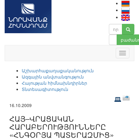
բաժանո
Աշխարհաքաղաքականություն
Ազգային անվտանգություն
Հայության հիմնախնդիրներ
Տնտեսագիտություն
16.10.2009
ՀԱՅ–ՎՐԱՑԱԿԱՆ
ՀԱՐԱԲԵՐՈՒԹՅՈՒՆՆԵՐԸ
«ՀՆԳՕՐՅԱ ՊԱՏԵՐԱԶՄԻՑ»