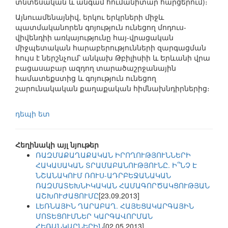
տնտեսական և անգամ հումանիտար հարցերում)։
Այնուամենայնիվ, երկու երկրների միջև
պատմականորեն գոյություն ունեցող մոդուս-
վիվենդիի առկայությունը հայ-վրացական
միջպետական հարաբերությունների զարգացման
հույս է ներշնչում՝ անկախ Թբիլիսիի և Երևանի վրա
բացասաբար ազդող տարածաշրջանային
համատեքստից և գոյություն ունեցող
շարունակական քաղաքական հիմնախնդիրներից։
դեպի ետ
Հեղինակի այլ նյութեր
ՌԱԶՄԱՔԱՂԱՔԱԿԱՆ ԻՐՈՂՈՒԹՅՈՒՆՆԵՐԻ
ՀԱԿԱՍԱԿԱՆ ՏՐԱՄԱԲԱՆՈՒԹՅՈՒՆԸ. Ի՞ՆՉ Է
ՆՇԱՆԱԿՈՒՄ ՌՈՒՍ-ԱԴՐԲԵՋԱՆԱԿԱՆ
ՌԱԶՄԱՏԵԽՆԻԿԱԿԱՆ ՀԱՄԱԳՈՐԾԱԿՑՈՒԹՅԱՆ
ԱՇԽՈՒԺԱՑՈՒՄԸ
[23.09.2013]
ԼԵՌՆԱՅԻՆ ՂԱՐԱԲԱՂ. ՀԱՅԵՑԱԿԱՐԳԱՅԻՆ
ՄՈՏԵՑՈՒՄՆԵՐ ԿԱՐԳԱՎՈՐՄԱՆ
ՀԵՌԱՆԿԱՐՆԵՐԻՆ
[02.05.2013]