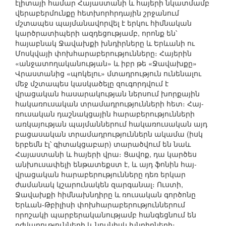
էլիտայի համար Հայաստանի և հայերի նկատմամբ
վերաբերմունքը հետխորհրդային շրջանում
մշտապես պայմանավորվել է երկու հիմնական
կարծրատիպերի ազդեցությամբ, որոնք են՝
հայաբնակ Ջավախքի խնդիրները և Երևանի ու
Մոսկվայի փոխհարաբերությունները։ Հայերին
«անջատողականության» և իբր թե «Ջավախքը»
Վրաստանից «պոկելու» մտադրություն ունենալու
մեջ մշտապես կասկածելը զուգորդվում է
վրացական հասարակության ներսում խորքային
հակառուսական տրամադրությունների հետ։ Հայ-
ռուսական դաշնակցային հարաբերությունների
առկայության պայմաններում հակառուսական այդ
բացասական տրամադրություններն ակամա (իսկ
երբեմն էլ՝ գիտակցաբար) տարածվում են նաև
Հայաստանի և հայերի վրա։ Ցավոք, դա կարծես
անխուսափելի ենթատեքստ է, և այդ ֆոնին հայ-
վրացական հարաբերությունները դեռ երկար
ժամանակ կշարունակեն զարգանալ։ Ուստի,
Ջավախքի հիմնախնդիրը և ռուսական գործոնը
Երևան-Թբիլիսի փոխհարաբերություններում
որոշակի պարբերականությամբ հանգեցնում են
դժվարությունների և նույնիսկ խնդիրների։