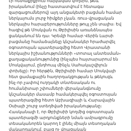
էր հետաքրքրում հայկական կողմին, թեև
իրականում (ինչը հաստատվում է հետագա
զարգացումներով) այդ անցակետի բացման համար
ներկայումս լուրջ հիմքեր չկան. ռուս-վրացական
ներկայիս հարաբերությունները թույլ չեն տալիս։ Եվ
հազիվ թե Մոսկվան ու Թբիլիսին առանձնապես
ցանկանում են դա։ Կրեմլի համար Վերին Լարսի
բացմանը համաձայնելը կնշանակեր հրաժարվել
օգոստոսյան պատերազմից հետո Վրաստանի
ներկայիս իշխանությունների «տոտալ անտեսման»
քաղաքականությունից (ինչպես հայտարարում են
Մոսկվայում, ընդհուպ մինչև Սահակաշվիլուն
փոխելը)։ Իր հերթին, Թբիլիսիի համար Մոսկվայի
հետ ցամաքային հաղորդակցության և թեկուզև
ինչ-որ չափով ուղղակի տնտեսական ու
հումանիտար շփումների վերականգնումը
կնշանակեր մասամբ համակերպվել օգոստոսյան
պատերազմից հետո Աբխազիայի և Հարավային
Օսիայի շուրջ ստեղծված իրականությանը։
Հասկանալի է, որ Թբիլիսիի կողմից օգոստոսյան
պատերազմի արդյունքների նման ամրագրումը
տեսականորեն կարող է լինել միայն տեսողական
մակարդակում, բայց ոչ վրացական