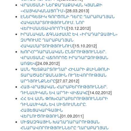
ՎՐԱՍՏԱՆԻ ՆԵՐՔԱՂԱՔԱԿԱՆ ԿՅԱՆՔԻ
«ՀԱՅԿԱԿԱՆԱՑՈ՞ՒՄ»
[28.03.2013]
ԷՆԵՐԳԵՏԻԿ ԳՈՐԾՈՆԻ ԴԵՐԸ ՂԱՐԱԲԱՂՅԱՆ
ՀԱԿԱՄԱՐՏՈՒԹՅՈՒՆՈՒՄ. ՆՈՐ
ՎԵՐԻՄԱՍՏԱՎՈՐՈ՞ՒՄ
[10.12.2012]
ԻՐԱՆԱԿԱՆ ՃԳՆԱԺԱՄԸ ԵՎ «ԻՐԱԴԱՐՁԱՅԻՆ»
ԶՍՊՈՒՄԸ ՂԱՐԱԲԱՂՅԱՆ
ՀԱԿԱՄԱՐՏՈՒԹՅՈՒՆՈՒՄ
[15.10.2012]
ԽՈՐՀՐԴԱՐԱՆԱԿԱՆ ԸՆՏՐՈՒԹՅՈՒՆՆԵՐ.
ՎՐԱՍՏԱՆԸ ՎՃՌՈՐՈՇ ԻՐԱԴԱՐՁՈՒԹՅԱՆ
ԱՌՋԵՎ
[24.09.2012]
ԱՄՆ ՊԵՏՔԱՐՏՈՒՂԱՐ ՀԻԼԱՐԻ ՔԼԻՆԹՈՆԻ
ՏԱՐԱԾԱՇՐՋԱՆԱՅԻՆ ՈՒՂԵՎՈՐՈՒԹՅԱՆ
ԱՐԴՅՈՒՆՔՆԵՐԸ
[27.07.2012]
ՀԱՅ-ՎՐԱՑԱԿԱՆ ՀԱՐԱԲԵՐՈՒԹՅՈՒՆՆԵՐ.
ԴԻՆԱՄԻԿԱՆ ԵՎ ԱՐԴԻ ՎԻՃԱԿԸ
[14.02.2012]
ՀՀ ԵՎ ԱՄՆ ՓՈԽՀԱՐԱԲԵՐՈՒԹՅՈՒՆՆԵՐԻ
ԴԻՆԱՄԻԿԱՆ ԵՎ ՄԻՏՈՒՄՆԵՐԸ.
ՀԱՅԵՑԱԿԱՐԳԱՅԻՆ
ՎԵՐԼՈՒԾՈՒԹՅՈՒՆ
[01.09.2011]
ՄԻՋԱԶԳԱՅԻՆ ԽԱՂԱՂԱՐԱՐՈՒԹՅԱՆ
ՀՆԱՐԱՎՈՐՈՒԹՅՈՒՆՆԵՐԸ ՂԱՐԱԲԱՂՅԱՆ