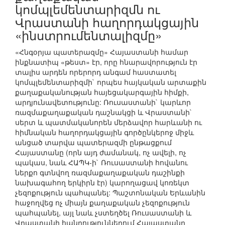
կոմպլեմենտարիզմն ու
Վրաստանի հաղորդակցային
«ինստրումենտալիզմը»
«Հնգօրյա պատերազմը» Հայաստանի համար
ինքնատիպ «թեստ» էր, որը հնարավորություն էր
տալիս արդեն որերորդ անգամ հաստատել
կոմպլեմենտարիզմի` որպես հայկական արտաքին
քաղաքականության հայեցակարգային հիմքի,
արդյունավետությունը: Ռուսաստանի` կարևոր
ռազմաքաղաքական դաշնակցի և Վրաստանի`
սերտ և պատմականորեն մերձավոր հարևանի ու
հիմնական հաղորդակցային գործընկերոջ միջև
անցած տարվա պատերազմի ընթացքում
Հայաստանը (որն այդ ժամանակ, ոչ ավելի, ոչ
պակաս, նաև ՀԱՊԿ-ի` Ռուսաստանի հովանու
ներքո գտնվող ռազմաքաղաքական դաշինքի
նախագահող երկիրն էր) կարողացավ կոռեկտ
չեզոքություն պահպանել: Պաշտոնական Երևանին
հաջողվեց ոչ միայն քաղաքական չեզոքություն
պահպանել, այլ նաև չստեղծել Ռուսաստանի և
Վրաստանի հանրություններում Հայաստանը