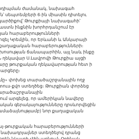
 հանդիպման ժամանակ, նախագահ
՝ սեպտեմբերի 6-ին միասին դիտելու
արծիքով՝ Թուրքիայի նախագահի՝
փաստն ինքնին խորհրդանշում էր
կան հարաբերությունների
ել Կրեմլին, որ Երևանի և Անկարայի
աքաղաքական հարաբերությունների։
խոսության ճանապարհին, այլ նաև ինքը
ԳՆ ղեկավար Ս.Լավրովի Թուրքիա այցի
րարը թուրքական ղեկավարության հետ ի
հարցերը։
զմը» փոխեց տարածաշրջանային ողջ
ուս-քվո ստեղծեց։ Թուրքիան փորձեց
 տարածաշրջանային
ւմ արգելեց, որ ամերիկյան նավերը
կան գերակայությունները դրսևորվեցին
մաձայնությամբ) նոր քաղաքական
այ-թուրքական հարաբերությունների
 նախադրյալներ ստեղծելով դրանց
րեն նկատի չէին առնում։ Օրինակ,