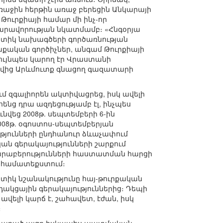
աջին հերթին առաջ բերեցին Անկարայի
ուրքիայի համար մի ինչ-որ
արավորության նկատմամբ։ «Հնգօրյա
գետիկ նախագծերի գործառնության
ական գործիչներ, անգամ Թուրքիայի
ույնպես կարող էր Վրաստանի
ծովից Արևմուտք գնացող գազատարի
ւմ զգալիորեն ակտիվացրեց, իսկ ավելի
նց դրա ազդեցությամբ էլ, ինչպես
նվեց 2008թ. սեպտեմբերի 6-ին
008թ. օգոստոս-սեպտեմբերյան
թյունների ընդհանուր ձևաչափում
ան գերակայությունների շարքում
հարաբերությունների հաստատման հարցի
ի համատեքստում։
տիկ նշանակությունը հայ-թուրքական
րդակցային գերակայություններից։ Դեպի
վելի կարճ է, շահավետ, էժան, իսկ
։