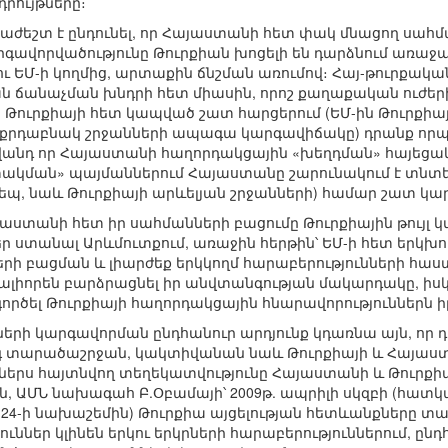
րույթները։
աժեշտ է ընդունել, որ Հայաստանի հետ փակ մնացող սահ
արգավորվածությունը Թուրքիան խոցելի են դարձնում առ
ւ ԵՄ-ի կողմից, արտաքին ճնշման առումով։ Հայ-թուրքակ
ն ճանաչման խնդրի հետ միասին, որոշ քաղաքական ուժերի 
ս Թուրքիայի հետ կապված շատ հարցերում (ԵՄ-ին Թուրքի
ն քրդաբնակ շրջանների ապագա կարգավիճակը) դրանք որպե
վանդ որ Հայաստանի հաղորդակցային «խեղդման» հայեցակա
փակման» պայմաններում Հայաստանը շարունակում է տնտ
եպ, նաև Թուրքիայի արևելյան շրջանների) համար շատ կա
այաստանի հետ իր սահմանների բացումը Թուրքիային թույ
 ստանալ Արևմուտքում, առաջին հերթին՝ ԵՄ-ի հետ երկխոս
երի բացման և լիարժեք երկկողմ հարաբերությունների 
ալիորեն բարձրացնել իր անվտանգության մակարդակը, իս
ործել Թուրքիայի հաղորդակցային հնարավորություններն
երի կարգավորման ընդհանուր արդյունք կդառնա այն, որ դր
նգ տարածաշրջան, կակտիվանան նաև Թուրքիայի և Հայաս
ներս հայտնվող տեղեկատվությունը Հայաստանի և Թուրքի
ն, ԱՄՆ նախագահ Բ.Օբամայի՝ 2009թ. ապրիլի սկզբի (հատ
4-ի նախաշեմին) Թուրքիա այցելության հետևանքները տալիս 
ներ կլինեն երկու երկրների հարաբերություններում, ընդ