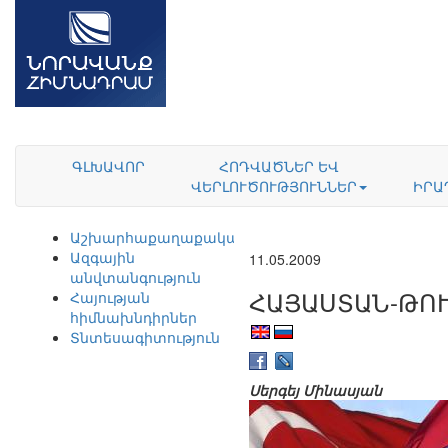
ԳԼԽԱՎՈՐ
ՀՈԴՎԱԾՆԵՐ ԵՎ
ՎԵՐԼՈՒԾՈՒԹՅՈՒՆՆԵՐ
ԻՐԱ
Աշխարհաքաղաքականություն
Ազգային
11.05.2009
անվտանգություն
ՀԱՅԱՍՏԱՆ-ԹՈՒ
Հայության
հիմնախնդիրներ
Տնտեսագիտություն
Սերգեյ Մինասյան