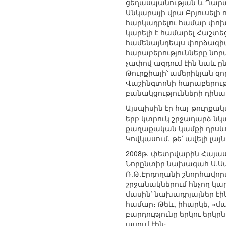
ցեղասպանության և Ղարա
Անկարայի վրա Բրյուսելի
հարկադրելու համար փոխե
կարելի է համարել Հաշտ
համենայնդեպս փորձագիտ
հարաբերությունները նորմ
չափով ազդում էին նաև ը
Թուրքիայի՝ ամերիկյան զ
Վաշինգտոնի հարաբերությ
բանակցությունների դինամ
Այսպիսին էր հայ-թուրքա
երբ կտրուկ շրջադարձ նկ
քաղաքական կամքի դրսև
Կովկասում, թե՛ ավելի լ
2008թ. փետրվարին Հայա
Նորընտիր նախագահ Ս.Սար
Ռ.Թ.Էրդողանի շնորհավո
շրջանակներում հնչող կ
մասին՝ նախադրյալներ էին
համար։ Թեև, իհարկե, «մ
բարդությունը երկու երկր
ասում էին։