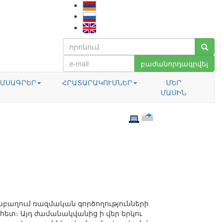
բաժանորդագրվել
ՄՍԱԳՐԵՐ
ՀՐԱՏԱՐԱԿՈՒՄՆԵՐ
ՄԵՐ
ՄԱՍԻՆ
աբաղում ռազմական գործողությունների
ետ։ Այդ ժամանակվանից ի վեր երկու