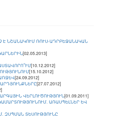
 Է ՆՇԱՆԱԿՈՒՄ ՌՈՒՍ-ԱԴՐԲԵՋԱՆԱԿԱՆ
ԿԱՐՆԵՐԻՆ
[02.05.2013]
ԱՍՏԱՎՈՐՈ՞ՒՄ
[10.12.2012]
ՈՒԹՅՈՒՆՈՒՄ
[15.10.2012]
 ԱՌՋԵՎ
[24.09.2012]
 ԱՐԴՅՈՒՆՔՆԵՐԸ
[27.07.2012]
2]
ԿԱՐԳԱՅԻՆ ՎԵՐԼՈՒԾՈՒԹՅՈՒՆ
[01.09.2011]
ԱՄԱՐՏՈՒԹՅՈՒՆՈՒՄ. ԱՌԱՍՊԵԼՆԵՐ ԵՎ
. ԶՍՊՄԱՆ ՏԵՍՈՒԹՅՈՒՆԸ