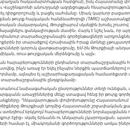
բաղյան հակամարտության հարցում), իսկ Հայաստանը փոր
 ու Վաշինգտոնի անուղղակի ազդեցության հնարավորություն
լ դիրքորոշումը և բացել սահմանը։ Միակ կարևոր բացառու
եցման թուրք-հայկական հանձնաժողովի
(TARC)
աշխատանքի շ
ական մակարդակով, Թուրքիայում սկսեցին խոսել շուտով
ալացնելու ցանկալիության մասին։ Հարկ է նշել նաև, որ այ
նդհանուր տարածաշրջանային գործընթացների արդյունքները
որքերին իր տարածքով Հյուսիսային Իրաք մտնելը չթույլատ
ունների կտրուկ վատթարացումը, ԵՄ-ին Թուրքիայի անդամա
իկան, ռուս-թուրքական մերձեցումը և այլն։
կան հարաբերությունների ընդհանուր տարածաշրջանային հ
ատվեց, ինչն առաջ էր եկել ինչպես ներքին պատճառներով ո
որմամբ, այնպես էլ աշխարհաքաղաքական համատեքստի փ
այն տարածաշրջանային ընդգրկմամբ։
ստանում նախագահական ընտրություններ տեղի ունեցան, փ
գսյանն առաջիններից մեկը ստացավ հենց իր թուրք գործը
րանքները։ Ղեկավարության փոփոխությունը Հայաստանում
արծիքները Թուրքիայի կողմից Հայաստանի շրջափակման 
 ստեղծում երկկողմ հարաբերությունների նորմալացմանն ու
աքուր էջից» սկսել Երևանն ու Անկարան չկարողացան. պա
ների համար էլ, միակողմանի գործողությունների առկա ինե