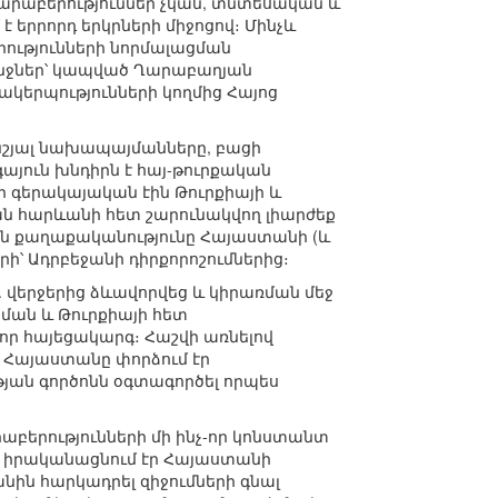
արաբերություններ չկան, տնտեսական և
 երրորդ երկրների միջոցով։ Մինչև
րությունների նորմալացման
անջներ՝ կապված Ղարաբաղյան
ակերպությունների կողմից Հայոց
նշյալ նախապայմանները, բացի
այուն խնդիրն է հայ-թուրքական
որ գերակայական էին Թուրքիայի և
յան հարևանի հետ շարունակվող լիարժեք
ին քաղաքականությունը Հայաստանի (և
ի՝ Ադրբեջանի դիրքորոշումներից։
 վերջերից ձևավորվեց և կիրառման մեջ
ցման և Թուրքիայի հետ
որ հայեցակարգ։ Հաշվի առնելով
 Հայաստանը փորձում էր
ան գործոնն օգտագործել որպես
արաբերությունների մի ինչ-որ կոնստանտ
ն իրականացնում էր Հայաստանի
ին հարկադրել զիջումների գնալ