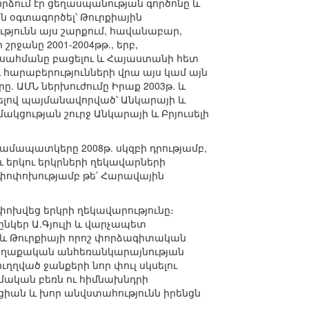
ձում էր ցեղասպանության գործոնը և
ն օգտագործել՝ Թուրքիային
թյունն այս շարքում, հավանաբար,
րջանը 2001-2004թթ., երբ,
 սահմանը բացելու և Հայաստանի հետ
դ հարաբերությունների վրա այս կամ այն
. ԱՄՆ ներխուժումը Իրաք 2003թ. և
րելով պայմանավորված՝ Անկարայի և
կցության շուրջ Անկարայի և Բրյուսելի
ամապատկերը 2008թ. սկզբի դրությամբ,
ւ երկու երկրների ղեկավարների
ոփոխությամբ թե՛ Հարավային
ոխվեց երկրի ղեկավարությունը։
նկեր Ա.Գյուլի և վարչապետ
 և Թուրքիայի որոշ փորձագիտական
քաղաքական անհեռանկարայնության
ղղված ջանքերի նոր փուլ սկսելու
տմական բեռն ու հիմնախնդրի
րցիան և խոր անվստահությունն իրենցն