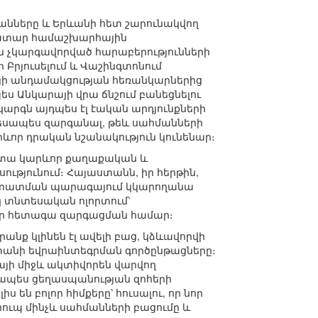
մանները և Երևանի հետ շարունակվող
աջատար համաշխարհային
ան չկարգավորված հարաբերությունների
Բրյուսելում և Վաշինգտոնում
այի անդամակցության հեռանկարներից
ս Անկարայի վրա ճնշում բանեցնելու
րգն այդպես էլ էական արդյունքների
եսապես զարգանալ, թեև սահմանների
րևոր դրական նշանակություն կունենար։
լ կտա կարևոր քաղաքական և
ությունում։ Հայաստանն, իր հերթին,
հաստատման պարագայում կկարողանա
կ տնտեսական ոլորտում՝
 իր հետագա զարգացման համար։
անք կլինեն էլ ավելի բաց, կձևավորվի
տանի եվրաինտեգրման գործընթացները։
այի միջև ակտիվորեն վարվող
կապես ցեղասպանության զոհերի
են բոլոր հիմքերը՝ հուսալու, որ նոր
հուպ մինչև սահմանների բացումը և