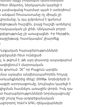
 կատարած այցը իսկապես պատմական
ետ մեկտեղ, ներկայումս կարելի է
ս չափազանց հարմար պահ է ստեղծում
 անգամ Ռուսաստանը ոչ միայն չի
որմանը, և դա ըմբռնում է գտնում
ցության հաշվին, բայց հաշվի առնելով
րակայական չի լինի, Անկարան բոլոր
դեցությունը չի առաջացնի։ Իր հերթին,
առաջընթաց, հատկապես՝ լիարժեք
։
թուրքական հարաբերությունների
դրբեջանի հետ ունեցած
լ, և թվում է, թե այդ փաստը ապագայում
նվազեցնում է մարտական
գոտում։ Չէ՞ որ Բաքուն արդեն
նա այդպես անվերապահորեն հույսը
ևանքներից մեկը՝ 2008թ. նոյեմբերի 2-
գրի ստորագրումը, նույնպես կարելի է
իջման հասնելու առաջին փորձ։ Իսկ դա
տ հարաբերությունների նորմալացումը՝
աղի շուրջ հայ-ադրբեջանական
հաջորդող՝ ԵԱՀԿ ԱԳՆ ղեկավարների