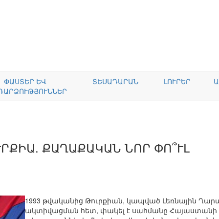
ՓԱՍՏԵՐ ԵՎ
ՏԵՍԱԴԱՐԱՆ
ԼՈՒՐԵՐ
Ա
ԴԱՐՁՈՒԹՅՈՒՆՆԵՐ
ՐՔԻԱ. ՔԱՂԱՔԱԿԱՆ ՆՈՐ ՓՈ՞ՒԼ
1993 թվականից Թուրքիան, կապված Լեռնային Ղար
ակտիվացման հետ, փակել է սահմանը Հայաստանի հ