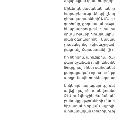
Հելսինկյան փաստաթղթի դ
Միևնույն ժամանակ, անհր
հարաբերությունների չկ
դերակատարների՝ ԱՄՆ-ի ո
գործոնը, ցեղասպանությա
հնարավորություն է տալի
մինչև Իրաքի հյուսիսայի
լծակ օգտագործել։ Մանա
չհանգեցրեց. «կիսաշրջա
բացումը Հայաստանի (ի դ
Իր հերթին, արևելքում Հ
քարոզչական դիվիդենտներ
Թուրքիայի հետ սահմանն
քաղաքական ոլորտում զգ
արդյունավետորեն օգտագ
Երկկողմ հարաբերությունն
ավելի կայուն ու անվտա
ԶԼՄ-ում վերջին ժամանակ
բանակցությունների մասի
հիշատակի օրվա՝ ապրիլի 2
արմատական փոփոխություն