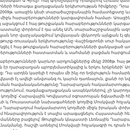
 նախագահ Ա.Գյուլի՝ հայ գործընկերոջ հրավերով Երևան
կրների հետագա քաղաքական երկխոսության հիմքերը։ Դրա հ
2009թ. առաջին կեսի տարածաշրջանային համատեքստը և
միջև հարաբերությունների կարգավորման համար։ Առաջին
կ աջակցում է հայ-թուրքական հարաբերությունների կարգավ
ուսաստանը փորձում է դա անել ԱՄՆ տարածաշրջանային ազդե
կյան նոր վարչակազմում կովկասյան վեկտորն այնքան էլ գե
որ թուրք-ռուսական երկխոսությունը Վաշինգտոնի սուր հակազ
ջակցել է հայ-թուրքական հարաբերությունների ցանկացած 
րությունների հաստատման և սահմանի բացման հարցում
երությունների կարևոր արդյունքներից մեկը 2008թ. հայ-
էր ղարաբաղյան պրոբլեմատիկայից և երկու երկրների՝ Ա
 Դա արդեն կարելի է որպես մի ինչ-որ եղելություն համարե
ասի էլ ավելի անվտանգ ու կայուն դառնալուն, քանի որ 
կսման հավանականությունը Ղարաբաղյան հակամարտության 
ւթյունում, ռազմաքաղաքական ասպեկտներով, չի կարողա
ս կողմից՝ Հարավային Կովկասում օգոստոսյան ճգնաժամի հետ
ի և Ռուսաստանի նախագահների կողմից Մոսկվայի հռչակա
ին Ղարաբաղում հակամարտող կողմերի միջև իրական փոխզ
մ հնարավորություն է տալիս արագացնելու Հայաստանի հե
սահմանները բացելով՝ Թուրքիան կնպաստի Լեռնային Ղարաբ
ւնակմանը, հաշվի առնելով Մոսկվայի հռչակագրի ու դրան 