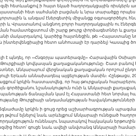
մի հետևանքով ի հայտ եկած հաղորդակցային ռիսկերն առ
այաստանի հետ սահմանի բացման և նրա տարածքը որպես Թ
որտային և անգամ էներգետիկ միջանցք օգտագործելու հն
րի և Վրաստանով անցնող բոլոր հաղորդակցային ու էներ
ն համատեքստում մի շարք թուրք փորձագետներ և քաղաք
նի մակարդակով, կարծիք հայտնեցին, թե «Հայաստանը ն
ն ինտերվենցիայից հետո անհուսալի էր դարձել) Կասպից 
լի է պնդել, որ «Հնգօրյա պատերազմը» Հարավային Օսիայո
Թուրքիայի կովկասյան քաղաքականությունը։ Շատ բանով հե
տներ, Անկարայում վերջնական քաղաքական որոշում ընդու
ուլի Երևան աննախադեպ այցելության մասին։ Հընթացս, 2
ացքում կրկին հաստատվեց, որ հայ-թուրքական հարաբերու
ն գործիքանու նշանակություն ունի և Անկարայի քաղաքակ
ղասպանության ճանաչման կամ էլ Հայաստանի հետ նորմալ 
իությանը Թուրքիայի անդամակցության հավակնություններ
ճգնաժամը կրկին ի ցույց դրեց աշխարհագրության պրագմա
յդ թվում ելնելով նաև արևելքում Անկարայի ունեցած հաղո
դակցություն ունենալու նպատակով հայկական երթուղին ա
մից հետո՝ գուցե նաև ավելի անվտանգ Անկարայի համար