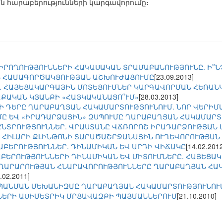
 հարաբերությունների կարգավորումը։
ՐՈՂՈՒԹՅՈՒՆՆԵՐԻ ՀԱԿԱՍԱԿԱՆ ՏՐԱՄԱԲԱՆՈՒԹՅՈՒՆԸ. Ի՞ՆՉ
 ՀԱՄԱԳՈՐԾԱԿՑՈՒԹՅԱՆ ԱՇԽՈՒԺԱՑՈՒՄԸ
[23.09.2013]
. ՀԱՅԵՑԱԿԱՐԳԱՅԻՆ ՄՈՏԵՑՈՒՄՆԵՐ ԿԱՐԳԱՎՈՐՄԱՆ ՀԵՌԱՆ
ՔԱԿԱՆ ԿՅԱՆՔԻ «ՀԱՅԿԱԿԱՆԱՑՈ՞ՒՄ»
[28.03.2013]
Ի ԴԵՐԸ ՂԱՐԱԲԱՂՅԱՆ ՀԱԿԱՄԱՐՏՈՒԹՅՈՒՆՈՒՄ. ՆՈՐ ՎԵՐԻՄ
Ը ԵՎ «ԻՐԱԴԱՐՁԱՅԻՆ» ԶՍՊՈՒՄԸ ՂԱՐԱԲԱՂՅԱՆ ՀԱԿԱՄԱՐՏ
ՆՏՐՈՒԹՅՈՒՆՆԵՐ. ՎՐԱՍՏԱՆԸ ՎՃՌՈՐՈՇ ԻՐԱԴԱՐՁՈՒԹՅԱՆ
 ՀԻԼԱՐԻ ՔԼԻՆԹՈՆԻ ՏԱՐԱԾԱՇՐՋԱՆԱՅԻՆ ՈՒՂԵՎՈՐՈՒԹՅԱՆ
ԱԲԵՐՈՒԹՅՈՒՆՆԵՐ. ԴԻՆԱՄԻԿԱՆ ԵՎ ԱՐԴԻ ՎԻՃԱԿԸ
[14.02.201
ԱԲԵՐՈՒԹՅՈՒՆՆԵՐԻ ԴԻՆԱՄԻԿԱՆ ԵՎ ՄԻՏՈՒՄՆԵՐԸ. ՀԱՅԵՑԱ
ԱՐԱՐՈՒԹՅԱՆ ՀՆԱՐԱՎՈՐՈՒԹՅՈՒՆՆԵՐԸ ՂԱՐԱԲԱՂՅԱՆ ՀԱԿ
.02.2011]
ԱՆՄԱՆ ՄԵԽԱՆԻԶՄԸ ՂԱՐԱԲԱՂՅԱՆ ՀԱԿԱՄԱՐՏՈՒԹՅՈՒՆՈՒՄ
ԵՐԻ ԱՍԻՄԵՏՐԻԿ ՄՐՑԱՎԱԶՔԻ ՊԱՅՄԱՆՆԵՐՈՒՄ
[21.10.2010]