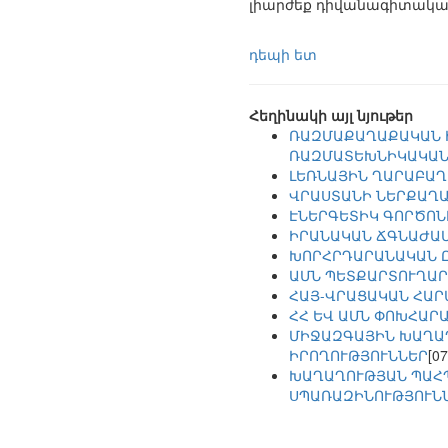
լիարժեք դիվանագիտական
դեպի ետ
Հեղինակի այլ նյութեր
ՌԱԶՄԱՔԱՂԱՔԱԿԱՆ Ի
ՌԱԶՄԱՏԵԽՆԻԿԱԿԱՆ
ԼԵՌՆԱՅԻՆ ՂԱՐԱԲԱՂ
ՎՐԱՍՏԱՆԻ ՆԵՐՔԱՂԱ
ԷՆԵՐԳԵՏԻԿ ԳՈՐԾՈՆ
ԻՐԱՆԱԿԱՆ ՃԳՆԱԺԱՄ
ԽՈՐՀՐԴԱՐԱՆԱԿԱՆ Ը
ԱՄՆ ՊԵՏՔԱՐՏՈՒՂԱՐ
ՀԱՅ-ՎՐԱՑԱԿԱՆ ՀԱՐ
ՀՀ ԵՎ ԱՄՆ ՓՈԽՀԱՐ
ՄԻՋԱԶԳԱՅԻՆ ԽԱՂԱՂ
ԻՐՈՂՈՒԹՅՈՒՆՆԵՐ
[07
ԽԱՂԱՂՈՒԹՅԱՆ ՊԱՀՊ
ՍՊԱՌԱԶԻՆՈՒԹՅՈՒՆՆ