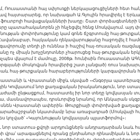
ում, Ռուսաստանի հայ սփյուռքի ներկայացուցիչների հետ
 հայտարարեց, որ նախագահ Ա.Գյուլին հրավիրել է Երևան
 ֆուտբոլի հավաքականների խաղը։ Շատ փորձագետների կ
երը պատահականորեն չի հնչեցվել հենց Մոսկվայում. այդ 
ւթյան փոփոխությունը կամ գոնե ճշգրտումը հայ-թուրքա
ավանաբար, հայկական ղեկավարությանը հաջողվել է համոզ
գավորումը տեղի չի ունենա ի հաշիվ հայ-ռուսական ռազմ
ը ոչ միայն խոչընդոտներ չհարուցեց հայ-թուրքական երկ
չպես վկայում է մամուլը, 2008թ. հունիսին Ռուսաստանի Ա
.Սարգսյանի մոսկովյան հրավերից շատ չանցած) ռուս նախա
ր նաև հայ-թուրքական հարաբերությունների կարգավորման 
Ռուսաստանի և Վրաստանի միջև սկսված «Հնգօրյա պատերա
ն Կովկասում նոր քաղաքական իրականություն, նոր ստատ
գնաժամի ընթացքում, հաստատել իր նոր տեղը կովկասյան
ա, մասնավորապես, դրսևորվեց նրանով, որ Անկարան սկզբո
հասնեն Վրաստանի ափերին։ Թուրքիայի փոփոխված քաղաքա
արածաշրջանի նկատմամբ նրա առաջադրած (Մոսկվայի հա
ս կոչված՝ «Կայունության կովկասյան պլատֆորմով»։
 նոր ստատուս-քվոյի արդյունքներն անդրադարձան նաև հ
 վրա՝ արագացնելով դրանց ընդհանուր դինամիկան և նոր
ը մինչ այդ քաղաքական գործիչներն ու փորձագետները լրջո