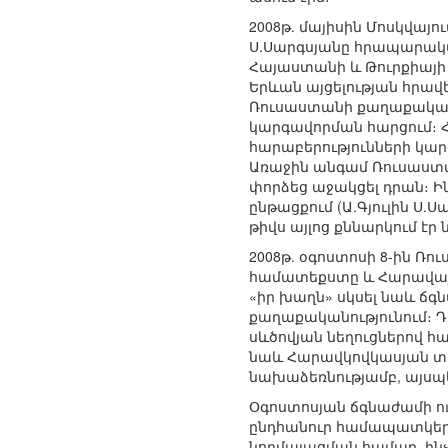
2008թ. մայիսին Մոսկվայ
Ս.Սարգսյանը հրապարակավ
Հայաստանի և Թուրքիայի
Երևան այցելության հրավ
Ռուսաստանի քաղաքականո
կարգավորման հարցում։ Հ
հարաբերությունների կար
Առաջին անգամ Ռուսաստան
փորձեց աջակցել դրան։ Ին
ընթացքում (Ա.Գյուլին Ս
թիվս այլոց քննարկում է
2008թ. օգոստոսի 8-ին 
համատեքստը և Հարավայի
«իր խաղն» սկսել նաև ճ
քաղաքականությունում։ Դ
սևծովյան նեղուցներով 
նաև Հարավկովկասյան տ
նախաձեռնությամբ, այսպե
Օգոստոսյան ճգնաժամի ու
ընդհանուր համապատկերի
նորմալացման համար, ինչ