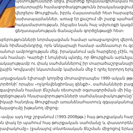
պետությունների միջև լիարժեք դիվանագիտական հ
առևտրային համագործակցությունն իրականացվում է
վերջերս Թուրքիան, իբրև Հայաստանի հետ հարաբե
նախապայմաններ, առաջ էր քաշում մի շարք պահ
հակամարտության, ինչպես նաև հայ սփյուռքի կազմ
ցեղասպանության ճանաչման գործընթացի հետ։
աբերությունների նորմալացման համար առաջադրվող վերո
ն հիմնախնդրից, որն Անկարայի համար ամենասուր ու զգ
անուր ամբողջության մեջ, իրականում այն հարցերը չէին, 
ն համար։ Կարելի է նույնիսկ պնդել, որ Թուրքիան արևել
ցակայությամբ ու փակ սահմաններով իր տարածաշրջանայ
յին Կովկասի) նկատմամբ կախման մեջ է դրել երրորդ երկր
աղաքական էլիտայի կողմից մոտավորապես 1990-ական թթ.
ործոնի՝ որպես «ոչկոնվենցիոնալ զենքի», սահմանների բա
գավորման համար ճնշման ռեսուրսի օգտագործման մի ինչ-
զդեցության հնարավորությունների սահմանափակությունը՝
կայի հանդեպ Թուրքիայի առանձնահատուկ զգայականությ
մալացումը խթանող միջոց։
5-ամյա այդ ողջ շրջանում (1993-2008թթ.) հայ-թուրքական հ
ան փակ էր պահում հայ-թուրքական սահմանը և փաստորե
ջափակումը» (ջանալով տնտեսական ճնշման միջոցով Երևան