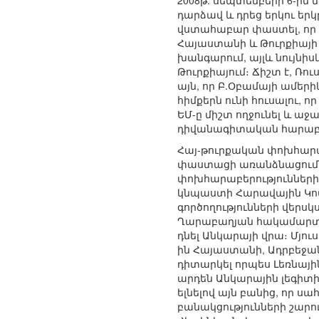
2008թ. սեպտեմբերի 6-ին
դարձավ և դրեց երկու եր
վստահաբար փաստել, որ 
Հայաստանի և Թուրքիայի 
խանգարում, այլև նույնիս
Թուրքիայում։ Ճիշտ է, Ռ
այն, որ Բ.Օբամայի ամերի
հիմքերն ունի հուսալու, 
ԵՄ-ը միշտ ողջունել և ա
դիվանագիտական հարաբե
Հայ-թուրքական փոխհարաբ
փաստացի առանձնացումն 
փոխհարաբերություններից։
կնպաստի Հարավային Կովկ
գործողությունների վերս
Ղարաբաղյան հակամարտո
դնել Անկարայի վրա։ Մյու
ին Հայաստանի, Ադրբեջան
դիտարկել որպես Լեռնայ
արդեն Անկարային լեգիտի
ելնելով այն բանից, որ 
բանակցությունների շարո