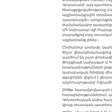
Վրաստանի՝ այդ պատերազ
հետաքրքրվածությունը Հ
այլընտրանքային տրանսպ
պատերազմի» արդյունքնե
ժամանակավոր դադարեցմա
ԱԳ նախարար Ալի Բաբաջա
տարածքով (որը ռուսակա
այլընտրանք լինել»։
Ընդհանուր առմամբ, կարե
ճիշտ՝ վերակենդանացրեց 
կարծում են շատ փորձագե
Թուրքիայի նախագահ Ա.Գյ
իրադարձությունների ընթ
ղարաբաղյան խնդիրը միայ
զգալիորեն զիջում է ցե
ակտուալությանը՝ Եվրամ
2008թ. հարավկովկասյան 
հարաբերություններում, ա
Կենտրոնական Ասիա հաղոր
վրաց-ռուսական պատերազ