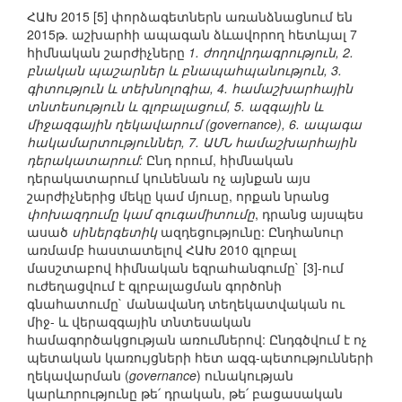
ՀԱԽ 2015 [5] փորձագետներն առանձնացնում են
2015թ. աշխարհի ապագան ձևավորող հետևյալ 7
հիմնական շարժիչները
1. ժողովրդագրություն, 2.
բնական պաշարներ և բնապահպանություն, 3.
գիտություն և տեխնոլոգիա, 4. համաշխարհային
տնտեսություն և գլոբալացում, 5. ազգային և
միջազգային ղեկավարում (governance), 6. ապագա
հակամարտություններ, 7. ԱՄՆ համաշխարհային
դերակատարում:
Ընդ որում, հիմնական
դերակատարում կունենան ոչ այնքան այս
շարժիչներից մեկը կամ մյուսը, որքան նրանց
փոխազդումը կամ զուգամիտումը
, դրանց այսպես
ասած
սիներգետիկ
ազդեցությունը: Ընդհանուր
առմամբ հաստատելով ՀԱԽ 2010 գլոբալ
մասշտաբով հիմնական եզրահանգումը` [3]-ում
ուժեղացվում է գլոբալացման գործոնի
գնահատումը` մանավանդ տեղեկատվական ու
միջ- և վերազգային տնտեսական
համագործակցության առումներով: Ընդգծվում է ոչ
պետական կառույցների հետ ազգ-պետությունների
ղեկավարման (
governance
) ունակության
կարևորությունը թե՛ դրական, թե՛ բացասական