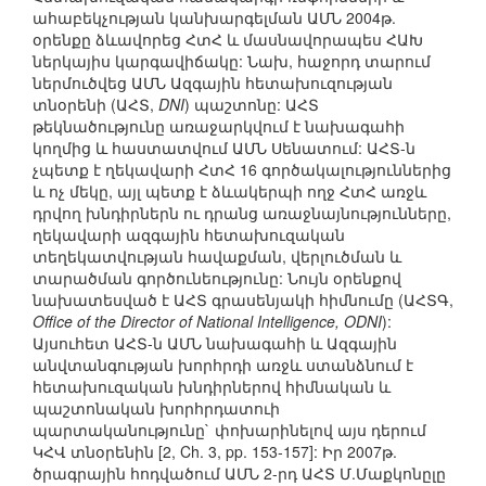
ահաբեկչության կանխարգելման ԱՄՆ 2004թ.
օրենքը ձևավորեց ՀտՀ և մասնավորապես ՀԱԽ
ներկայիս կարգավիճակը: Նախ, հաջորդ տարում
ներմուծվեց ԱՄՆ Ազգային հետախուզության
տնօրենի (ԱՀՏ,
DNI
) պաշտոնը: ԱՀՏ
թեկնածությունը առաջարկվում է նախագահի
կողմից և հաստատվում ԱՄՆ Սենատում: ԱՀՏ-ն
չպետք է ղեկավարի ՀտՀ 16 գործակալություններից
և ոչ մեկը, այլ պետք է ձևակերպի ողջ ՀտՀ առջև
դրվող խնդիրներն ու դրանց առաջնայնությունները,
ղեկավարի ազգային հետախուզական
տեղեկատվության հավաքման, վերլուծման և
տարածման գործունեությունը: Նույն օրենքով
նախատեսված է ԱՀՏ գրասենյակի հիմնումը (ԱՀՏԳ,
Office of the Director of National Intelligence, ODNI
):
Այսուհետ ԱՀՏ-ն ԱՄՆ նախագահի և Ազգային
անվտանգության խորհրդի առջև ստանձնում է
հետախուզական խնդիրներով հիմնական և
պաշտոնական խորհրդատուի
պարտականությունը` փոխարինելով այս դերում
ԿՀՎ տնօրենին [2, Ch. 3, pp. 153-157]: Իր 2007թ.
ծրագրային հոդվածում ԱՄՆ 2-րդ ԱՀՏ Մ.Մաքկոնըլը