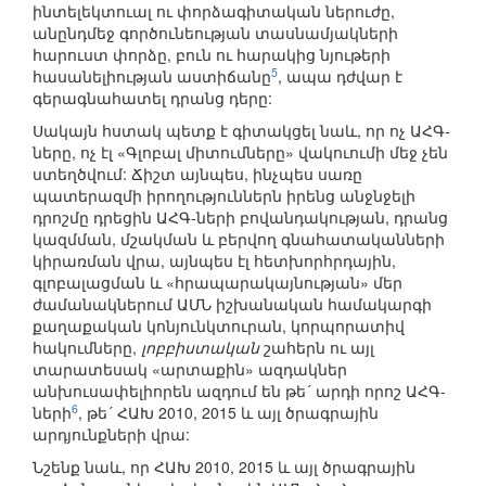
ինտելեկտուալ ու փորձագիտական ներուժը,
անընդմեջ գործունեության տասնամյակների
հարուստ փորձը, բուն ու հարակից նյութերի
5
հասանելիության աստիճանը
, ապա դժվար է
գերագնահատել դրանց դերը:
Սակայն հստակ պետք է գիտակցել նաև, որ ոչ ԱՀԳ-
ները, ոչ էլ «Գլոբալ միտումները» վակուումի մեջ չեն
ստեղծվում: Ճիշտ այնպես, ինչպես սառը
պատերազմի իրողություններն իրենց անջնջելի
դրոշմը դրեցին ԱՀԳ-ների բովանդակության, դրանց
կազմման, մշակման և բերվող գնահատականների
կիրառման վրա, այնպես էլ հետխորհրդային,
գլոբալացման և «հրապարակայնության» մեր
ժամանակներում ԱՄՆ իշխանական համակարգի
քաղաքական կոնյունկտուրան, կորպորատիվ
հակումները,
լոբբիստական
շահերն ու այլ
տարատեսակ «արտաքին» ազդակներ
անխուսափելիորեն ազդում են թե´ արդի որոշ ԱՀԳ-
6
ների
, թե´ ՀԱԽ 2010, 2015 և այլ ծրագրային
արդյունքների վրա:
Նշենք նաև, որ ՀԱԽ 2010, 2015 և այլ ծրագրային