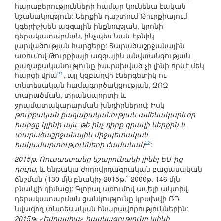
հարաբերությունների համար կունենա էական
նշանակություն: Ներքին դաշտում Թուրքիայում
կգերիշխեն ազգային ինքնության, կրոնի
դերակատարման, ինչպես նաև էթնիկ
լարվածության հարցերը: Տարածաշրջանային
առումով Թուրքիայի ազգային անվտանգության
քաղաքականությունը խարսխված չի լինի որևէ մեկ
21
հարցի վրա
, այլ կզբաղվի էներգետիկ ու
տնտեսական համագործակցության, ԶՈԶ
տարածման, տրանսպորտի և
ջրամատակարարման խնդիրներով: Իսկ
թուրքական քաղաքականության ամենակարևոր
հարցը կլինի այն, թե ինչ դիրք գրավի ներքին և
տարածաշրջանային միջպետական
22
հակամարտությունների ժամանակ
:
2015թ. Ռուսաստանը կշարունակի լինել ԵՄ-ից
դուրս,
և ենթակա ժողովրդագրական բացասական
ճնշման (130 մլն բնակիչ 2015թ.` 2000թ. 146 մլն
բնակչի դիմաց): Գլոբալ առումով ավելի ակտիվ
դերակատարման ցանկությունը կբախվի ՌԴ
նվազող տնտեսական հնարավորություններին:
2015թ. «Եվրասիա» հասկացությունը կլինի