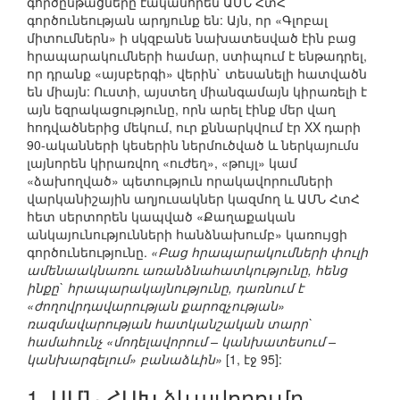
գործընթացները էականորեն ԱՄՆ ՀտՀ
գործունեության արդյունք են: Այն, որ «Գլոբալ
միտումներն» ի սկզբանե նախատեսված էին բաց
հրապարակումների համար, ստիպում է ենթադրել,
որ դրանք «այսբերգի» վերին` տեսանելի հատվածն
են միայն: Ուստի, այստեղ միանգամայն կիրառելի է
այն եզրակացությունը, որն արել էինք մեր վաղ
հոդվածներից մեկում, ուր քննարկվում էր XX դարի
90-ականների կեսերին ներմուծված և ներկայումս
լայնորեն կիրառվող «ուժեղ», «թույլ» կամ
«ձախողված» պետություն որակավորումների
վարկանիշային աղյուսակներ կազմող և ԱՄՆ ՀտՀ
հետ սերտորեն կապված «Քաղաքական
անկայունությունների հանձնախումբ» կառույցի
գործունեությունը.
«Բաց հրապարակումների փուլի
ամենաակնառու առանձնահատկությունը, հենց
ինքը` հրապարակայնությունը, դառնում է
«ժողովրդավարության քարոզչության»
ռազմավարության հատկանշական տարր`
համահունչ «մոդելավորում – կանխատեսում –
կանխարգելում» բանաձևին»
[1, էջ 95]:
1. ԱՄՆ ՀԱԽ ձևավորումը