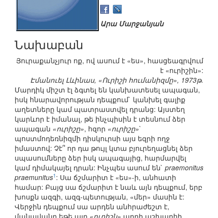
Արա Մարջանյան
Նախաբան
Յուրաքանչյուր ոք, ով ասում է «ես», հասցեագրվում
է «ուրիշին»:
Էմանուել Լևինաս, «Ուրիշի հումանիզմը», 1973թ.
Մարդիկ միշտ էլ ձգտել են կանխատեսել ապագան,
իսկ հնարավորության դեպքում` կանխել գալիք
աղետները կամ պատրաստվել դրանց: Այստեղ
կարևոր է իմանալ, թե ինչպիսին է տեսնում ձեր
ապագան
«ուրիշը»
, հզոր
«ուրիշը»
`
պոստմոդեռնիզմի դիսկուրսի այս եզրի ողջ
իմաստով: Չէ՞ որ դա թույլ կտա բյուրեղացնել ձեր
սպասումները ձեր իսկ ապագայից, հարմարվել
կամ դիմակայել դրան: Ինչպես ասում են`
praemonitus
1
praemunitus
: Սա ճշմարիտ է «ես»-ի, անհատի
համար: Բայց սա ճշմարիտ է նաև այն դեպքում, երբ
խոսքն ազգի, ազգ-պետության, «մեր» մասին է:
Վերջին դեպքում սա արդեն անհրաժեշտ է,
մանավանդ եթե այդ
«ուրիշն»
արդի աշխարհի