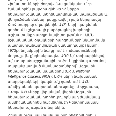
«իմաստունների ժողով»: Նա ցանկանում էր
էականորեն բարձրացնել ՀտՀ ներքո
հետախուզական տեղեկատվության տարածման և
վերլուծման մակարդակը, ավելի լայն ներգրավել
ՀտՀ տարբեր օղակներին ԱՀԳ-ների կազմման
գործում և շեշտակի բարձրացնել խորհրդի
աշխատանքի արդյունավետությունն ու ԱՄՆ
իշխանական օղակների հարցումների նկատմամբ
պատասխանատվության մակարդակը: Ուստի,
1973թ. նոյեմբերին նա ցրում է «իմաստունների
ժողովը» (և ընդհանրապես ԱԳԲ-ն)` փոխարինելով
այն տարածաշրջանային ու ֆունկցիոնալ առումով
տարանջատված մասնագետներով` Ազգային
հետախուզական սպաներով (ԱՀՍ,
National
Intelligence Officers, NIOs
): ԱՀԳ-ների նախնական
տարբերակների կազմումը դառնում է ԱՀՍ
անմիջական պարտականությունը: Վերջապես,
1979թ. ԱՀՍ-ները վերանվանվեցին Ազգային
հետախուզական խորհուրդ, որն այդ ժամանակ
անմիջականորեն հաշվետու էր Կենտրոնական
հետախուզության տնօրենին:
Հետախուզական համակարգի ռեֆորմների և