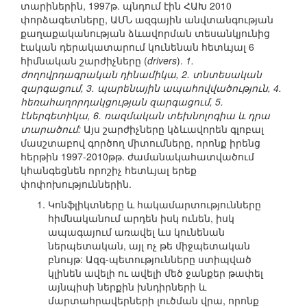
տարիներին, 1997թ. պնդում էին ՀԱԽ 2010
փորձագետները, ԱՄՆ ազգային անվտանգության
քաղաքականության ձևավորման տեսանկյունից
էական դերակատարում կունենան հետևյալ 6
հիմնական շարժիչները (
drivers
).
1.
ժողովրդագրական դինամիկա, 2. տնտեսական
զարգացում, 3. պարենային ապահովվածություն, 4.
հեռահաղորդակցության զարգացում, 5.
էներգետիկա, 6. ռազմական տեխնոլոգիա և դրա
տարածում:
Այս շարժիչները կձևավորեն գլոբալ
մասշտաբով գործող միտումները, որոնք իրենց
հերթին 1997-2010թթ. ժամանակահատվածում
կհանգեցնեն որոշիչ հետևյալ երեք
փոփոխություններին.
Կոնֆլիկտները և հակամարտությունները
հիմնականում արդեն իսկ ունեն, իսկ
ապագայում առավել ևս կունենան
ներպետական, այլ ոչ թե միջպետական
բնույթ: Ազգ-պետությունները ստիպված
կլինեն ավելի ու ավելի մեծ ջանքեր թափել
այնպիսի ներքին խնդիրների և
մարտահրավերների լուծման վրա, որոնք