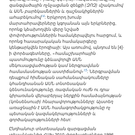
զանգվածային ոչնչացման զենքի (ԶՈԶ) մշակումով
և ԱՄՆ բարեկամներին և դաշնակիցներին
14
ահաբեկումով
: Երկրորդ խումբ
մարտահրավերները կգոյանան այն երկրներից,
որոնք կձախողվեն վերը նշված
փոփոխություններին համակերպվելու հարցում, և
որոնց հասարակական համակարգերը
կենթարկվեն էրոզիայի: Այս առումով, պնդում են [4]-
ի փորձագետները,
«համաշխարհային
պատմությունը կձևավորվի ԱՄՆ
մեկուսացվածության կամ ներգրավման
15
համամասնության աստիճանով»
:
Ներգրավման
դեպքում
հիմնական սահմանափակումները
կհանդիսանան ԱՄՆ տնտեսական
կենսունակությունը, ռազմական ուժն ու դրա
կիրառման վերաբերյալ ներքին համաձայնության
(կոնսենսուսի) հնարավորությունները: Այստեղ
առաջնային է ԱՄՆ համագործակցությունը ոչ
պետական կազմակերպությունների և
գործակալությունների հետ:
Ընդհանուր տնտեսական զարգացման
տեսանկյունից ՀԱԽ 2010 փորձագետները 1996-