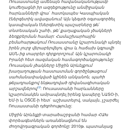
Ռուսաստանը ամենայն հավանականությամբ
կուժեղացնի իր ազդեցությունը անմիջական
հարևանների վրա` հատկապես Կասպիական
էներգետիկ ավազանում:
Այն կձգտի օգտագործել
կասպիական էներգետիկ պաշարները թե՛
տնտեսական շահի,
թե՛ քաղաքական լծակների
ձեռքբերման համար: Համաշխարհային
բեմահարթակում Ռուսաստանը կշարունակի պնդել
իրեն լուրջ վերաբերվելու վրա և հաճախ կգրավի
ԱՄՆ-ից տարբեր դիրքորոշում: Այն կշարունակի
Իրանի հետ ռազմական համագործակցությունը:
Ռուսական լծակները Միջին Արևելքում
խաղաղության հաստատման գործընթացում
սահմանափակված կլինեն անկանոն, պահի
թելադրանքով ենթադրված դիվանագիտական
18
արշավներով
:
Ռուսաստանի հարևանները
կշարունակեն ամրապնդել իրենց կապերը ՆԱՏՕ-ի,
ԵՄ-ի և OSCE-ի հետ` աշխատելով, սակայն, չշարժել
Ռուսաստանի դժգոհությունը:
Միջին Արևելքի
տարածաշրջանի համար ՀԱԽ
փորձագետներն առանձնացնում են
ժողովրդագրական գործոնը:
2010թ. պատանյաց