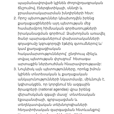
պայմանավորված կլինեն ժողովրդագրական
ճնշումով, էներգետիկայի, սննդի և
ջրամատակարարման խնդիրների հետ:
Որոշ պետություններ կձախողվեն իրենց
քաղաքացիներին այդ պետության մեջ
համախմբող հիմնական գործառույթների
իրականացման գործում: Ձախողման առավել
ծանր պարագաներում փախստականների
գոյացումը կզուգորդվի էթնիկ զտումներով և/
կամ քաղաքացիական
հակամարտություններով` ընդհուպ մինչև
տվյալ պետության փլուզում` հետագա
արտաքին ներխուժման հնարավորությամբ:
Նույնիսկ այն պետությունները, որոնք իմուն
կլինեն տնտեսական և քաղաքական
անկայունությունների նկատմամբ, միևնույն է,
կգիտակցեն, որ կորցնում են ազգային
ծրագրերի (national agendas) վրա իրենց
վերահսկման զգալի մասը` տնտեսական
էքսպանսիայի, գլոբալացման և
տեղեկատվական տեխնոլոգիաների
հեղափոխական զարգացման հետևանքով: