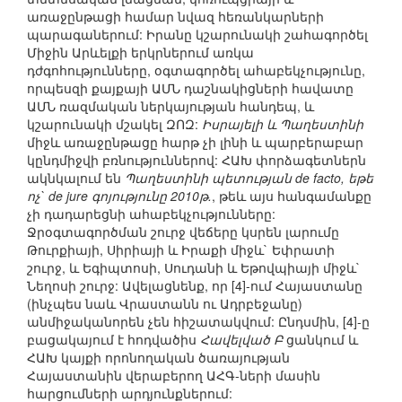
առաջընթացի համար նվազ հեռանկարների
պարագաներում: Իրանը կշարունակի շահագործել
Միջին Արևելքի երկրներում առկա
դժգոհությունները, օգտագործել ահաբեկչությունը,
որպեսզի քայքայի ԱՄՆ դաշնակիցների հավատը
ԱՄՆ ռազմական ներկայության հանդեպ, և
կշարունակի մշակել ԶՈԶ:
Իսրայելի և Պաղեստինի
միջև առաջընթացը հարթ չի լինի և պարբերաբար
կընդմիջվի բռնություններով: ՀԱԽ փորձագետներն
ակնկալում են
Պաղեստինի պետության de facto, եթե
ոչ` de jure գոյությունը 2010թ.
, թեև այս հանգամանքը
չի դադարեցնի ահաբեկչությունները:
Ջրօգտագործման շուրջ վեճերը կսրեն լարումը
Թուրքիայի, Սիրիայի և Իրաքի միջև` Եփրատի
շուրջ, և Եգիպտոսի, Սուդանի և Եթովպիայի միջև`
Նեղոսի շուրջ: Ավելացնենք, որ [4]-ում Հայաստանը
(ինչպես նաև Վրաստանն ու Ադրբեջանը)
անմիջականորեն չեն հիշատակվում: Ընդսմին, [4]-ը
բացակայում է հոդվածիս
Հավելված Բ
ցանկում և
ՀԱԽ կայքի որոնողական ծառայության
Հայաստանին վերաբերող ԱՀԳ-ների մասին
հարցումների արդյունքներում: