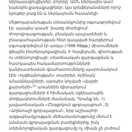
ներկայացուցիչներ, բոլորը` ԱՄՆ ներկայիս կամ
նախկին քաղաքացիներ: Այս կոնֆերանսների որոշ
նյութեր բաց են և ներկայումս հասանելի:
Մեթոդաբանության տեսանկյունից օգտագործվում
էր, այսպես ասած` խառը մոտեցում:
Ժողովրդագրության, բնական պաշարների և
բնապահպանության հետ կապված հարցերում
օգտագործվում էր առկա (1998-99թթ.) միտումների
գծային ինտերպոլյացիան: Ի հավելումն, գիտության
ու տեխնոլոգիայի, տնտեսական զարգացման և
հատկապես հակամարտությունների
կանխատեսման գնահատումները պարունակում
էին «ոչգծայնության» տարրեր, օրինակ`
անակնկալների, այսպես կոչված «վայրի
20
քարտերի»
առանձին դիտարկում
զարգացումների 4 հիմնական սցենարային
մոդելավորումների ժամանակ: Դրանք են. 1)
լավատեսական
«Ընդգրկուն գլոբալացում»
, 2)
«Աղետալի գլոբալացում»
, երբ աշխարհի
ազգաբնակչության մեծամասնությունը մնում է
անմասն գլոբալացման բարիքներից, իսկ
տեխնոլոգիական զարգացումը ոչ միայն չի լուծում