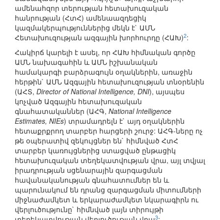
ամենահզոր տերության հետախուզական
հանրության (ՀտՀ) ամենաազդեցիկ
կազմակերպություններից մեկն է` ԱՄՆ
2
Հետախուզության ազգային խորհուրդը (ՀԱԽ)
:
Հակիրճ կարելի է ասել, որ ՀԱԽ հիմնական գործը
ԱՄՆ նախագահին և ԱՄՆ իշխանական
համակարգի բարձրագույն օղակներին, առաջին
հերթին` ԱՄՆ Ազգային հետախուզության տնօրենին
(ԱՀՏ,
Director of National Intelligence, DNI
), այսպես
կոչված Ազգային հետախուզական
գնահատականներ (ԱՀԳ,
National Intelligence
Estimates, NIEs
) տրամադրելն է` այդ օղակներին
հետաքրքրող տարբեր հարցերի շուրջ: ԱՀԳ-ները ոչ
թե օպերատիվ զեկույցներ են` հիմնված ՀտՀ
տարբեր կառույցներից ստացված ընթացիկ
հետախուզական տեղեկատվության վրա, այլ տվյալ
իրադրության սցենարային զարգացման
հավանականության գնահատումներ են և
պարունակում են դրանց զարգացման միտումների
միջնաժամկետ և երկարաժամկետ նկարագիրն ու
վերլուծությունը` հիմնված լայն տիրույթի
3
տեղեկատվության վերլուծության վրա
: