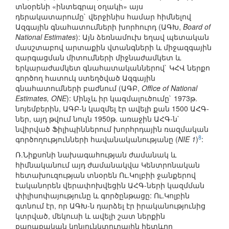
տնօրենի «ինտեգրալ օղակի» այս
դերակատարումը` վերջինիս համար հիմնելով
Ազգային գնահատումների խորհուրդ (ԱԳԽ,
Board of
National Estimates
): Այն ձեռնամուխ եղավ պետական
մասշտաբով արտաքին վտանգների և միջազգային
զարգացման միտումների միջնաժամկետ և
երկարաժամկետ գնահատականներով` ԿՀՎ ներքո
գործող հատուկ ստեղծված Ազգային
գնահատումների բաժնում (ԱԳԲ,
Office of National
Estimates, ONE
): Մինչև իր կազմալուծումը` 1973թ.
նոյեմբերին, ԱԳԲ-ն կազմել էր ավելի քան 1500 ԱՀԳ-
ներ, այդ թվում նույն 1950թ. առաջին ԱՀԳ-ն`
նվիրված Ֆիլիպիններում խորհրդային ռազմական
8
գործողությունների հավանականությանը (
NIE 1
)
:
Ռ.Նիքսոնի նախագահության ժամանակ և
հիմնականում այդ ժամանակվա Կենտրոնական
հետախուզության տնօրեն Ու.Կոլբիի ջանքերով
էականորեն վերափոխվեցին ԱՀԳ-ների կազմման
փիլիսոփայությունը և գործընթացը: Ու.Կոլբին
գտնում էր, որ ԱԳԽ-ն դարձել էր իրականությունից
կտրված, մեկուսի և ավելի շատ ներքին
քաղաքական կոնյունկտուրային հետևող