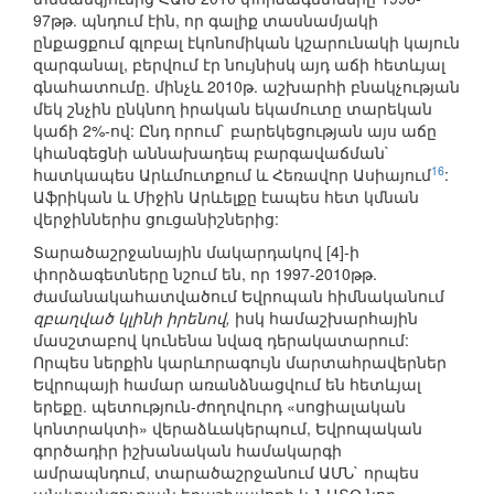
97թթ. պնդում էին, որ գալիք տասնամյակի
ընքացքում գլոբալ էկոնոմիկան կշարունակի կայուն
զարգանալ, բերվում էր նույնիսկ այդ աճի հետևյալ
գնահատումը. մինչև 2010թ. աշխարհի բնակչության
մեկ շնչին ընկնող իրական եկամուտը տարեկան
կաճի 2%-ով: Ընդ որում` բարեկեցության այս աճը
կհանգեցնի աննախադեպ բարգավաճման`
16
հատկապես Արևմուտքում և Հեռավոր Ասիայում
:
Աֆրիկան և Միջին Արևելքը էապես հետ կմնան
վերջիններիս ցուցանիշներից:
Տարածաշրջանային մակարդակով [4]-ի
փորձագետները նշում են, որ 1997-2010թթ.
ժամանակահատվածում Եվրոպան հիմնականում
զբաղված կլինի իրենով,
իսկ համաշխարհային
մասշտաբով կունենա նվազ դերակատարում:
Որպես ներքին կարևորագույն մարտահրավերներ
Եվրոպայի համար առանձնացվում են հետևյալ
երեքը. պետություն-ժողովուրդ «սոցիալական
կոնտրակտի» վերաձևակերպում, Եվրոպական
գործադիր իշխանական համակարգի
ամրապնդում, տարածաշրջանում ԱՄՆ` որպես