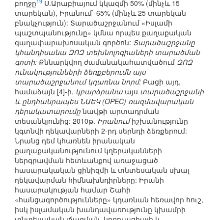
19
բողջը
Ս.Արաբիայում կկազմի 50% (մինչև 15
տարեկան), Իրանում` 65% (մինչև 25 տարեկան
բնակչություն): Տարածաշրջանում «Իսլամի
պաշտպանությունը» կմնա որպես քաղաքական
գաղափարախոսական գործոն:
Տարածաշրջանը
կհանդիսանա ԶՈԶ տեխնոլոգիաների տարածման
գոտի:
Քննարկվող ժամանակահատվածում
ԶՈԶ
ունակությունների ձեռքբերումն այս
տարածաշրջանում կդառնա նորմ:
Բացի այդ,
համաձայն [4]-ի,
կբարձրանա
այս
տարածաշրջանի
և ընդհանրապես ՆԱԵԿ (OPEC) ռազմավարական
դերակատարումը
նավթի արտադրման
տեսանկյունից: 2010թ.
Իրանում
իշխանությունը
կգտնվի ղեկավարների 2-րդ սերնդի ձեռքերում:
Նրանց դեմ կհառնեն իրանական
քաղաքականությունում կղերականների
ներգրավման հետևանքով առաջացած
հասարակական ցինիզմի և տնտեսական սխալ
ղեկավարման հիմնախնդիրները: Իրանի
հասարակության համար Շահի
«հանցագործությունները» կդառնան հեռավոր հուշ,
իսկ իսլամական խանդավառությունը կխամրի
տնտեսական լճացման, կոռուպցիայի և