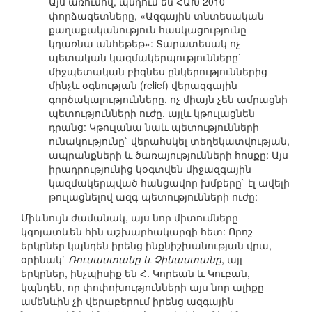
Այս առումով, պնդում են ՀԱԽ 2010
փորձագետները, «Ազգային տնտեսական
քաղաքականություն հասկացությունը
կդառնա անհեթեթ»: Տարատեսակ ոչ
պետական կազմակերպությունները`
միջպետական բիզնես ընկերություններից
մինչև օգնության (relief) վերազգային
գործակալությունները, ոչ միայն չեն ամրացնի
պետությունների ուժը, այլև կթուլացնեն
դրանց: Կթուլանա նաև պետությունների
ունակությունը` վերահսկել տեղեկատվության,
ապրանքների և ծառայությունների հոսքը: Այս
իրադրությունից կօգտվեն միջազգային
կազմակերպված հանցավոր խմբերը` էլ ավելի
թուլացնելով ազգ-պետությունների ուժը:
Միևնույն ժամանակ, այս նոր միտումները
կգոյատևեն հին աշխարհակարգի հետ: Որոշ
երկրներ կպնդեն իրենց ինքնիշխանության վրա,
օրինակ`
Ռուսաստանը և Չինաստանը
, այլ
երկրներ, ինչպիսիք են Հ. Կորեան և Կուբան,
կպնդեն, որ փոփոխությունների այս նոր ալիքը
ամենևին չի վերաբերում իրենց ազգային