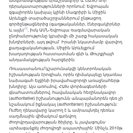
անվտանգության երաշխավորի և ՆԱՏՕ նոր
դերակատարությունների որոնում: Եվրոպան
զգալիորեն կախյալ կլինի Մագրիբի և Միջին
Արևելքի տարածաշրջաններում ընթացող
գործընթացներից (գաղթականներ, էներգակիրներ
17
և այլն)
, իսկ ԱՄՆ-Եվրոպա ռազմավարական
ընդհանրությունը կբախվի մի շարք հակասական
խնդիրների, այդ թվում` Իրանի նկատմամբ վարվող
քաղաքականության, Միջին Արևելքում
խաղաղության հաստատման գնի և
Թուրքիայի
անդամակցության հարցերին:
Ռուսաստանում
կշարունակվի կենտրոնական
իշխանության էրոզիան, որին դիմակայելը կդառնա
նախագահ Ելցինի իրավահաջորդի առաջնահերթ
խնդիրը: Այս առումով, ՀԱԽ փորձագետների
գնահատումներով, հավանական հեղինակավոր
(
authoritative
) իշխանությունն անպայմանորեն դեռ չի
նշանակում իքնակալ (
authoritarian
) իշխանություն:
Ուժեղ ղեկավարը կարող է և ամրապնդել դեռևս
սաղմնային վիճակում գտնվող
ժողովրդավարության ծիլերը, և
լավագույնս
արձագանքել ժողովրդի ապատիային
: Մինչև 2010թ.