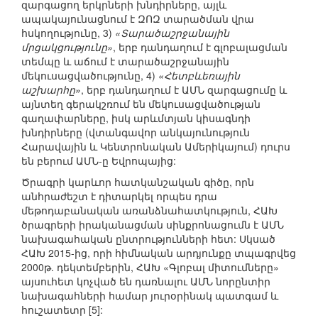
զարգացող երկրների խնդիրները, այլև
ապակայունացնում է ԶՈԶ տարածման վրա
հսկողությունը, 3)
«Տարածաշրջանային
մրցակցությունը»
, երբ դանդաղում է գլոբալացման
տեմպը և աճում է տարածաշրջանային
մեկուսացվածությունը, 4)
«Հետբևեռային
աշխարհը»
, երբ դանդաղում է ԱՄՆ զարգացումը և
այնտեղ գերակշռում են մեկուսացվածության
գաղափարները, իսկ արևմտյան կիսագնդի
խնդիրները (վտանգավոր անկայունություն
Հարավային և Կենտրոնական Ամերիկայում) դուրս
են բերում ԱՄՆ-ը Եվրոպայից:
Ծրագրի կարևոր հատկանշական գիծը, որն
անհրաժեշտ է դիտարկել որպես դրա
մեթոդաբանական առանձնահատկություն, ՀԱԽ
ծրագրերի իրականացման սինքրոնացումն է ԱՄՆ
նախագահական ընտրությունների հետ: Սկսած
ՀԱԽ 2015-ից, որի հիմնական արդյունքը տպագրվեց
2000թ. դեկտեմբերին, ՀԱԽ «Գլոբալ միտումները»
այսուհետ կոչված են դառնալու ԱՄՆ նորընտիր
նախագահների համար յուրօրինակ պատգամ և
հուշատետր [5]: