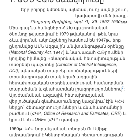
Երբ բոլորը կմեռնեն, այնժամ, ու ոչ ավելի շուտ,
կավարտվի մեծ խաղը:
Ռեդյարդ Քիփլինգ, Կիմ. Գլ. XII. 1897-1900թթ.
Միացյալ Նահանգների ՀԱԽ պաշտոնական
ծնունդը թվագրվում է 1979 թվականով, թեև նրա
ձևավորման ակունքները հասնում են 1947թ., երբ
ընդունվեց ԱՄՆ Ազգային անվտանգության օրենքը
(
National Security Act,
1947) և նախագահ Հ.Թրումենի
կողմից հիմնվեց Կենտրոնական հետախուզության
տնօրենի պաշտոնը (
Director of Central Intelligence,
DCI)
, պետական տարբեր գործակալությունների
տրամադրության տակ եղած ազգային
հետախուզական տեղեկատվության համադրման,
7
տարածման և գնահատման լիազորություններով
:
Այդ ժամանակ ազգային հետախուզական
վերլուծական գնահատումները կազմվում էին ԿՀՎ
ներքո` Հետազոտությունների և գնահատումների
բաժնում (ՀԳԲ,
Office of Research and Estimates, ORE
) և
կրում էին
«ORE»
(ՀԳԲ) դասիչը:
1950թ. ԿՀՎ նորանշանակ տնօրեն Ու.Սմիթը
ամրապնդում է Կենտրոնական հետախուզության