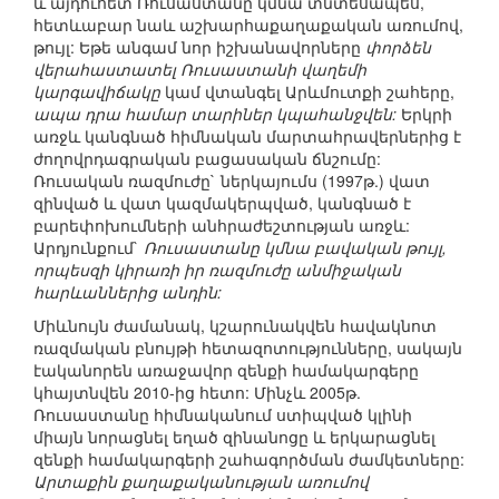
և այդուհետ Ռուսաստանը կմնա տնտեսապես,
հետևաբար նաև աշխարհաքաղաքական առումով,
թույլ: Եթե անգամ նոր իշխանավորները
փորձեն
վերահաստատել Ռուսաստանի վաղեմի
կարգավիճակը
կամ վտանգել Արևմուտքի շահերը,
ապա դրա համար տարիներ կպահանջվեն:
Երկրի
առջև կանգնած հիմնական մարտահրավերներից է
ժողովրդագրական բացասական ճնշումը:
Ռուսական ռազմուժը` ներկայումս (1997թ.) վատ
զինված և վատ կազմակերպված, կանգնած է
բարեփոխումների անհրաժեշտության առջև:
Արդյունքում`
Ռուսաստանը կմնա բավական թույլ,
որպեսզի կիրառի իր ռազմուժը անմիջական
հարևաններից անդին:
Միևնույն ժամանակ, կշարունակվեն հավակնոտ
ռազմական բնույթի հետազոտությունները, սակայն
էականորեն առաջավոր զենքի համակարգերը
կհայտնվեն 2010-ից հետո: Մինչև 2005թ.
Ռուսաստանը հիմնականում ստիպված կլինի
միայն նորացնել եղած զինանոցը և երկարացնել
զենքի համակարգերի շահագործման ժամկետները:
Արտաքին քաղաքականության առումով