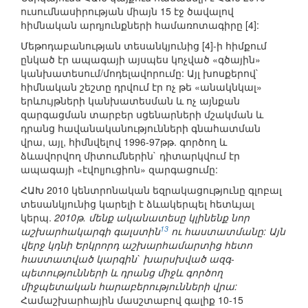
ուսումնասիրության միայն 15 էջ ծավալով
հիմնական արդյունքների համառոտագիրը [4]:
Մեթոդաբանության տեսանկյունից [4]-ի հիմքում
ընկած էր ապագայի այսպես կոչված «գծային»
կանխատեսում/մոդելավորումը: Այլ խոսքերով`
հիմնական շեշտը դրվում էր ոչ թե «անակնկալ»
երևույթների կանխատեսման և ոչ այնքան
զարգացման տարբեր սցենարների մշակման և
դրանց հավանականությունների գնահատման
վրա, այլ, հիմնվելով 1996-97թթ. գործող և
ձևավորվող միտումներին` դիտարկվում էր
ապագայի «էվոլյուցիոն» զարգացումը:
ՀԱԽ 2010 կենտրոնական եզրակացությունը գլոբալ
տեսանկյունից կարելի է ձևակերպել հետևյալ
կերպ.
2010թ. մենք ականատեսը կլինենք նոր
13
աշխարհակարգի գալստին
ու հաստատմանը: Այն
վերջ կդնի Երկրորդ աշխարհամարտից հետո
հաստատված կարգին` խարսխված ազգ-
պետությունների և դրանց միջև գործող
միջպետական հարաբերությունների վրա:
Համաշխարհային մասշտաբով գալիք 10-15