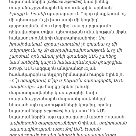
նպատակներին (
national agendas
) կամ իրենց
տարածաշրջանային նկրտումներին, օրինակ`
Իրաքի
և
Իրանի
պարագայում: Բոլոր դեպքերում, ոչ
մի պետություն չի խուսափի մի կողմից`
զարգացման, մյուս կողմից` այս զարգացումը
ղեկավարելու տվյալ պետության ունակության միջև
հակասությունների մարտահրավերից:
Այս
իրավիճակում, գլոբալ առումով չի գոյանա ոչ մի
տերություն, ոչ մի գաղափարախոսություն և ոչ մի
շարժում, որն ունակ լինի վտանգել ԱՄՆ շահերը
կամ ստեղծել կայուն հակաարևմտյան կոալիցիա:
2010թ. ԱՄՆ ազգային անվտանգության
համակարգին առնչվող հիմնական հարցն է լինելու
«ո՞ր դեպքերում, ե՞րբ և ինչպե՞ս օգտագործել ԱՄՆ
ռազմուժը»:
Այս հարցը երկու խումբ
մարտահրավերներ կառաջացնի. նախ`
տարածաշրջանային մարտահրավերները`
նետված այն պետությունների կողմից, որոնց
նպատակները
(agendas)
հակասում են ԱՄՆ
նպատակներին. այս պարագայում պետք է սպասել
ասիմետրիկ զարգացումների
: Օրինակ,
սովորական
սպառազինության առումով ԱՄՆ էական
գերակշռումը Իրանը կփորձի հավասարակշռել