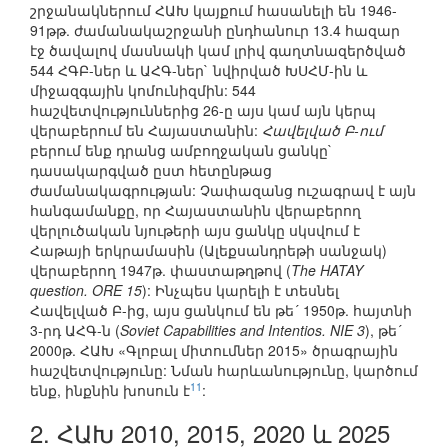
շրջանակներում ՀԱԽ կայքում հասանելի են 1946-
91թթ. ժամանակաշրջանի ընդհանուր 13.4 հազար
էջ ծավալով մասնակի կամ լրիվ գաղտնազերծված
544 ՀԳԲ-ներ և ԱՀԳ-ներ` նվիրված ԽՍՀՄ-ին և
միջազգային կոմունիզմին: 544
հաշվետվություններից 26-ը այս կամ այն կերպ
վերաբերում են Հայաստանին:
Հավելված Բ-ում
բերում ենք դրանց ամբողջական ցանկը`
դասակարգված ըստ հետընթաց
ժամանակագրության: Չափազանց ուշագրավ է այն
հանգամանքը, որ Հայաստանին վերաբերող
վերլուծական նյութերի այս ցանկը սկսվում է
Հաթայի երկրամասին (Ալեքսանդրեթի սանջակ)
վերաբերող 1947թ. փաստաթղթով (
The HATAY
question. ORE 15
): Ինչպես կարելի է տեսնել
Հավելված Բ-ից, այս ցանկում են թե´ 1950թ. հայտնի
3-րդ ԱՀԳ-ն (
Soviet Capabilities and Intentios. NIE 3
), թե´
2000թ. ՀԱԽ «Գլոբալ միտումներ 2015» ծրագրային
հաշվետվությունը: Նման հարևանությունը, կարծում
11
ենք, ինքնին խոսուն է
:
2. ՀԱԽ 2010, 2015, 2020 և 2025