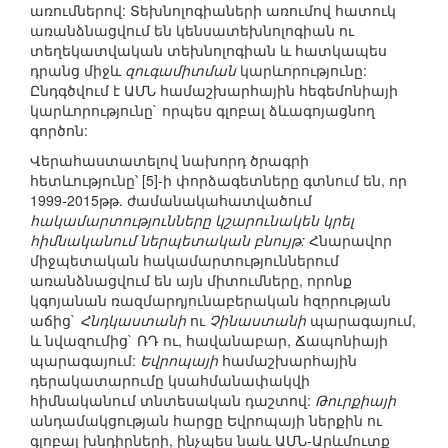
առումներով: Տեխնոլոգիաների առումով հատուկ
առանձնացվում են կենսատեխնոլոգիան ու
տեղեկատվական տեխնոլոգիան և հատկապես
դրանց միջև
զուգամիտման
կարևորությունը:
Ընդգծվում է ԱՄՆ համաշխարհային հեգեմոնիայի
կարևորությունը` որպես գլոբալ ձևագոյացնող
գործոն:
Վերահաստատելով նախորդ ծրագրի
հետևությունը՝ [5]-ի փորձագետները գտնում են, որ
1999-2015թթ. ժամանակահատվածում
հակամարտությունները կշարունակեն կրել
հիմնականում ներպետական բնույթ:
Հնարավոր
միջպետական հակամարտություններում
առանձնացվում են այն միտումները, որոնք
կգոյանան ռազմարդյունաբերական հզորության
աճից`
Հնդկաստանի
ու
Չինաստանի
պարագայում,
և նվազումից` ՌԴ ու, հավանաբար, Ճապոնիայի
պարագայում:
Եվրոպայի
համաշխարհային
դերակատարումը կսահմանափակվի
հիմնականում տնտեսական դաշտով:
Թուրքիայի
անդամակցության հարցը Եվրոպայի ներքին ու
գլոբալ խնդիրների, ինչպես նաև ԱՄՆ-Արևմուտք