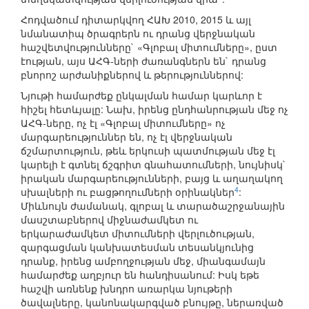
Հոդվածում դիտարկվող ՀԱԽ 2010, 2015 և այլ
նմանատիպ ծրագրերն ու դրանց վերջնական
հաշվետվությունները` «Գլոբալ միտումները», ըստ
էության, այս ԱՀԳ-ների ժառանգներն են` դրանց
բնորոշ արժանիքներով և թերություններով:
Նյութի համարժեք ընկալման համար կարևոր է
հիշել հետևյալը: Նախ, իրենց ընդհանրության մեջ ոչ
ԱՀԳ-ները, ոչ էլ «Գլոբալ միտումները» ոչ
մարգարեություններ են, ոչ էլ վերջնական
ճշմարտություն, թեև երկուսի պատմության մեջ էլ
կարելի է գտնել ճշգրիտ գնահատումների, նույնիսկ`
իրական մարգարեությունների, բայց և աղաղակող
4
սխալների ու բացթողումների օրինակներ
:
Միևնույն ժամանակ, գլոբալ և տարածաշրջանային
մասշտաբներով միջնաժամկետ ու
երկարաժամկետ միտումների վերլուծության,
զարգացման կանխատեսման տեսանկյունից
դրանք, իրենց ամբողջության մեջ, միանգամայն
համարժեք աղբյուր են հանդիսանում: Իսկ եթե
հաշվի առնենք խնդրո առարկա նյութերի
ծավալները, կանոնակարգված բնույթը, ներառված