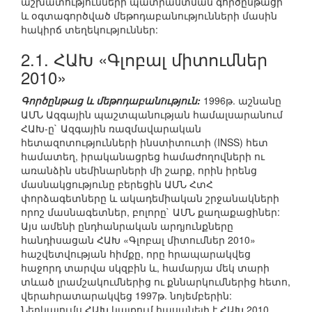
աշխատությունների պատրաստման գործընթացի
և օգտագործված մեթոդաբանությունների մասին
հակիրճ տեղեկություններ:
2.1. ՀԱԽ «Գլոբալ միտումներ
2010»
Գործընթաց և մեթոդաբանություն:
1996թ. աշնանը
ԱՄՆ Ազգային պաշտպանության համալսարանում
ՀԱԽ-ը` Ազգային ռազմավարական
հետազոտությունների ինստիտուտի (INSS) հետ
համատեղ, իրականացրեց համաժողովների ու
առանձին սեմինարների մի շարք, որին իրենց
մասնակցությունը բերեցին ԱՄՆ ՀտՀ
փորձագետները և ակադեմիական շրջանակների
որոշ մասնագետներ, բոլորը` ԱՄՆ քաղաքացիներ:
Այս ամենի ընդհանրական արդյունքները
հանդիսացան ՀԱԽ «Գլոբալ միտումներ 2010»
հաշվետվության հիմքը, որը հրապարակվեց
հաջորդ տարվա սկզբին և, համարյա մեկ տարի
տևած լրամշակումներից ու քննարկումներից հետո,
վերահրատարակվեց 1997թ. նոյեմբերին:
Ներկայումս ՀԱԽ կայքում հասանելի է ՀԱԽ 2010