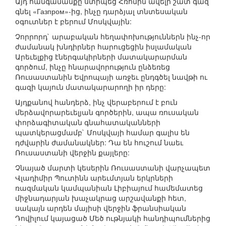
Այդ հանգամանքը ստիպեց Հռոմին ավելի շատ գազ
գնել «Газпром»-ից, ինչը դարձյալ տնտեսական
օգուտներ է բերում Մոսկվային:
Չորրորդ` արաբական հեղափոխություններն ինչ-որ
ժամանակ խնդիրներ հարուցեցին իսլամական
Արեւելքից էներգակիրների մատակարարման
գործում, ինչը հնարավորություն ընձեռեց
Ռուսաստանին Եվրոպայի առջեւ ընդգծել նավթի ու
գազի կայուն մատակարարողի իր դերը:
Այդքանով հանդերձ, ինչ վերաբերում է բուն
մերձավորարեւելյան գործերին, ապա ռուսական
փորձագիտական գնահատականների
պատկերացմամբ` Մոսկվայի համար գալիս են
դժվարին ժամանակներ: Դա են հուշում նաեւ
Ռուսաստանի վերջին քայլերը:
Չնայած մարտի կեսերին Ռուսաստանի վարչապետ
Վլադիմիր Պուտինն արեւմտյան երկրների
ռազմական կամպանիան Լիբիայում համեմատեց
միջնադարյան խաչակրաց արշավանքի հետ,
սակայն արդեն մայիսի վերջին ֆրանսիական
Դովիլում կայացած Մեծ ութնյակի հանդիպումներից