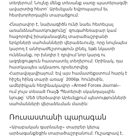
տեղերում: Նույնը մենք տեսանք սառը պատերազմի
ավարտից հետո` Արեւելյան Եվրոպայում եւ
հետխորհրդային տարածքում:
Հնարավոր է, նախագիծն ունի նաեւ հետեւյալ
առանձնահատկությունը` զուգահեռաբար կամ
հաջորդիվ իրականացնել տարածաշրջանի
երկրների սահմանների վերաձեւումը, որը նույնպես
կարող է անհրաժեշտություն լինել, եթե նկատի
ունենանք, որ խնդիր է դրվում նոր կարգ ու
ազդեցություն հաստատել տեղերում: Օրինակ, դա
հատկապես ակնառու դրսեւորվեց
Հարավսլավիայում: Եվ այս համատեքստում հարկ է
հիշել հինգ տարի առաջ` 2006թ. հունիսին,
ամերիկյան հեղինակավոր «Armed Forces Journal»-
ում լույս տեսած Ռալֆ Պետերսի սկանդալային
նյութը` Մեծ Մերձավոր Արեւելքում պետությունների
սահմանների վերաձեւման մասին:
Ռուսաստանի պարագան
«Արաբական գարնանը» տարբեր կերպ
արձագանքեցին տարածաշրջանում: Ուշագրավ է,