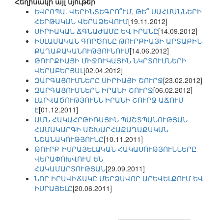
Հեղինակի այլ նյութեր
ԵՎՐՈՊԱ. ՎԵՐԻՆՏԵԳՐՈ՞ՒՄ, ԹԵ՞ ՍԱՀՄԱՆՆԵՐԻ
ՀԵՐԹԱԿԱՆ ՎԵՐԱՁԵՎՈՒՄ
[19.11.2012]
ՍԻՐԻԱԿԱՆ ՃԳՆԱԺԱՄԸ ԵՎ ԻՐԱՆԸ
[14.09.2012]
ԻՍԼԱՄԱԿԱՆ ԳՈՐԾՈՆԸ ԹՈՒՐՔԻԱՅԻ ԱՐՏԱՔԻՆ
ՔԱՂԱՔԱԿԱՆՈՒԹՅՈՒՆՈՒՄ
[14.06.2012]
ԹՈՒՐՔԻԱՅԻ ՄԻՋՈՒԿԱՅԻՆ ՆԿՐՏՈՒՄՆԵՐԻ
ՎԵՐԱԲԵՐՅԱԼ
[02.04.2012]
ԶԱՐԳԱՑՈՒՄՆԵՐԸ ՍԻՐԻԱՅԻ ՇՈՒՐՋ
[23.02.2012]
ԶԱՐԳԱՑՈՒՄՆԵՐՆ ԻՐԱՆԻ ՇՈՒՐՋ
[06.02.2012]
ԼԱՐՎԱԾՈՒԹՅՈՒՆՆ ԻՐԱՆԻ ՇՈՒՐՋ ԱՃՈՒՄ
Է
[01.12.2011]
ԱՄՆ ՀԱԿԱՀՐԹԻՌԱՅԻՆ ՊԱՇՏՊԱՆՈՒԹՅԱՆ
ՀԱՄԱԿԱՐԳԻ ԱՇԽԱՐՀԱՔԱՂԱՔԱԿԱՆ
ՆՇԱՆԱԿՈՒԹՅՈՒՆԸ
[10.11.2011]
ԹՈՒՐՔ-ԻՍՐԱՅԵԼԱԿԱՆ ՀԱԿԱՍՈՒԹՅՈՒՆՆԵՐԸ
ՎԵՐԱՓՈԽՎՈՒՄ ԵՆ
ՀԱԿԱՄԱՐՏՈՒԹՅԱՆ
[29.09.2011]
ՆՈՐ ԻՐԱՎԻՃԱԿԸ ՄԵՐՁԱՎՈՐ ԱՐԵՎԵԼՔՈՒՄ ԵՎ
ԻՍՐԱՅԵԼԸ
[20.06.2011]