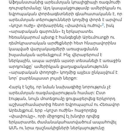
Աֆղանստանից արեւմտյան կոալիցիայի ռազմուժի
դուրսբերմանը: Այդ կապակցությամբ ամերիկյան ու
եվրոպական փորձագետների գնահատականն է, որ
արեւմտյան տերությունների կողմից փորձ է արվում
2
«կոշտ ուժը» փոխարինել «փափուկ ուժով»
, իսկ
«արաբական գարունն» էլ երկարատեւ
հեռանկարում պետք է հանգեցնի Արեւմուտքի ու
դեմոկրատական արժեքների հետ հնարավորինս
կապված վարչակազմերի առաջացմանն
իսլամական արեւելքում: Ինչ վերաբերում է
ներկային, ապա արդեն այսօր տեսանելի է առաջին
արդյունքը` ամերիկյան քաղաքականությունն
«արաբական փողոցի» կողմից այլեւս ընկալվում է
նոր` բարենպաստ լույսի ներքո:
Հարկ է նշել, որ նման նախագիծը նորություն չէ
արեւմտյան ռազմավարության համար: Ըստ
էության, նույն մոտեցումը ցուցաբերվեց Երկրորդ
աշխարհամարտից հետո Եվրոպայում ու Հեռավոր
Արեւելքում, երբ «կոշտ ուժին» հաջորդեց
«փափուկը», որի միջոցով էլ խնդիր դրվեց
երկարատեւ ժամանակահատվածում ապահովել
ԱՄՆ ու նրա դաշնակիցների ներկայությունը