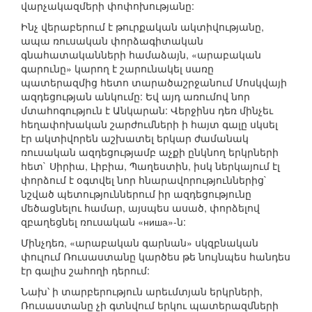
վարչակազմերի փոփոխությանը:
Ինչ վերաբերում է թուրքական ակտիվությանը,
ապա ռուսական փորձագիտական
գնահատականների համաձայն, «արաբական
գարունը» կարող է շարունակել սառը
պատերազմից հետո տարածաշրջանում Մոսկվայի
ազդեցության անկումը: Եվ այդ առումով նոր
մտահոգություն է Անկարան: Վերջինս դեռ մինչեւ
հեղափոխական շարժումների ի հայտ գալը սկսել
էր ակտիվորեն աշխատել երկար ժամանակ
ռուսական ազդեցությամբ աչքի ընկնող երկրների
հետ` Սիրիա, Լիբիա, Պաղեստին, իսկ ներկայում էլ
փորձում է օգտվել նոր հնարավորություններից`
նշված պետություններում իր ազդեցությունը
մեծացնելու համար, այսպես ասած, փորձելով
զբաղեցնել ռուսական «ниша»-ն:
Մինչդեռ, «արաբական գարնան» սկզբնական
փուլում Ռուսաստանը կարծես թե նույնպես հանդես
էր գալիս շահողի դերում:
Նախ՝ ի տարբերություն արեւմտյան երկրների,
Ռուսաստանը չի գտնվում երկու պատերազմների