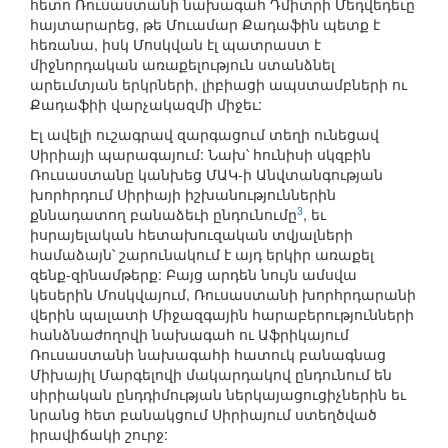
հետո Ռուսաստանի նախագահ Դմիտրի Մեդվեդեւը
հայտարարեց, թե Մուամար Քադաֆին պետք է
հեռանա, իսկ Մոսկվան էլ պատրաստ է
միջնորդական առաքելություն ստանձնել
արեւմտյան երկրների, լիբիացի ապստամբների ու
Քադաֆիի վարչակազմի միջեւ:
Էլ ավելի ուշագրավ զարգացում տեղի ունեցավ
Սիրիայի պարագայում: Նախ՝ հունիսի սկզբին
Ռուսաստանը կանխեց ՄԱԿ-ի Անվտանգության
խորհրդում Սիրիայի իշխանություններին
3
քննադատող բանաձեւի ընդունումը
, եւ
իսրայելական հետախուզական տվյալների
համաձայն՝ շարունակում է այդ երկիր առաքել
զենք-զինամթերք: Բայց արդեն նույն ամսվա
կեսերին Մոսկվայում, Ռուսաստանի խորհրդարանի
վերին պալատի Միջազգային հարաբերությունների
հանձնաժողովի նախագահ ու Աֆրիկայում
Ռուսաստանի նախագահի հատուկ բանագնաց
Միխայիլ Մարգելովի մակարդակով ընդունում են
սիրիական ընդդիմության ներկայացուցիչներին եւ
նրանց հետ բանակցում Սիրիայում ստեղծված
իրավիճակի շուրջ: