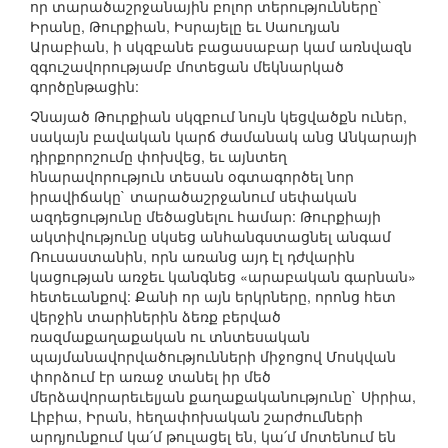
որ տարածաշրջանային բոլոր տերությունները`
Իրանը, Թուրքիան, Իսրայելը եւ Սաուդյան
Արաբիան, ի սկզբանե բացասաբար կամ առնվազն
զգուշավորությամբ մոտեցան մեկնարկած
գործընթացին:
Չնայած Թուրքիան սկզբում նույն կեցվածքն ուներ,
սակայն բավական կարճ ժամանակ անց Անկարայի
դիրքորոշումը փոխվեց, եւ այնտեղ
հնարավորություն տեսան օգտագործել նոր
իրավիճակը` տարածաշրջանում սեփական
ազդեցությունը մեծացնելու համար: Թուրքիայի
ակտիվությունը սկսեց անհանգստացնել անգամ
Ռուսաստանին, որն առանց այդ էլ դժվարին
կացության առջեւ կանգնեց «արաբական գարնան»
հետեւանքով: Քանի որ այն երկրները, որոնց հետ
վերջին տարիներին ձեռք բերված
ռազմաքաղաքական ու տնտեսական
պայմանավորվածությունների միջոցով Մոսկվան
փորձում էր առաջ տանել իր մեծ
մերձավորարեւելյան քաղաքականությունը` Սիրիա,
Լիբիա, Իրան, հեղափոխական շարժումների
արդյունքում կա՛մ թուլացել են, կա՛մ մոտենում են