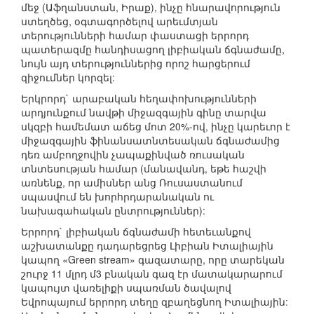
մեջ (Աֆղանստան, Իրաք), ինչը հնարավորություն
ստեղծեց, օգտագործելով արեւմտյան
տերությունների համար փաստացի երրորդ
պատերազմը հանդիսացող լիբիական ճգնաժամը,
նույն այդ տերություններից որոշ հարցերում
զիջումներ կորզել:
Երկրորդ` արաբական հեղափոխությունների
արդյունքում նավթի միջազգային գինը տարվա
սկզբի համեմատ աճեց մոտ 20%-ով, ինչը կարեւոր է
միջազգային ֆինանսատնտեսական ճգնաժամից
դեռ ամբողջովին չապաքինված ռուսական
տնտեսության համար (մանավանդ, եթե հաշվի
առնենք, որ ամիսներ անց Ռուսաստանում
սպասվում են խորհրդարանական ու
նախագահական ընտրություններ):
Երրորդ` լիբիական ճգնաժամի հետեւանքով
աշխատանքը դադարեցրեց Լիբիան Իտալիային
կապող «Green stream» գազատարը, որը տարեկան
շուրջ 11 մլրդ մ3 բնական գազ էր մատակարարում
կապույտ վառելիքի սպառման ծավալով
Եվրոպայում երրորդ տեղը զբաղեցնող Իտալիային: