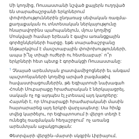
Մի կողմից, Ռուսաստանի նշված քայլերն ուղղված
են տարածաշրջանի երկրներում
փոփոխություններին ընդառաջ սեփական ռազմա-
քաղաքական ու տնտեսական ներկայությունը
հնարավորինս պահպանելուն, մյուս կողմից`
Մոսկվայի համար երեւան է գալիս առանցքային
գործընկերների հարցը. եթե տարածաշրջանը
ենթարկվում է մասշտաբային փոփոխությունների,
ապա ի՞նչ տիպի ուժերի ու հետեւաբար` ո՞ր
երկրների հետ պետք է գործակցի Ռուսաստանը:
1
Չնայած արեւմտյան լրատվամիջոցների եւ անգամ
պաշտոնյաների կողմից արված բազմաթիվ
հավաստիացումներին, թե Եգիպտոսի նախագահ
Հոսնի Մուբարաքը հրաժարական է ներկայացրել,
սակայն ոչ ոք այդպես էլ չտեսավ այդ կադրերը:
Հայտնի է, որ Մուբարաքի հրաժարականի մասին
հայտարարեց այդ երկրի վարչապետը: Սա հիմք
տվեց կարծելու, որ Եգիպտոսում ի վերջո տեղի է
ունեցել ռազմական հեղաշրջում` ոչ առանց
արեւմտյան աջակցության:
Փետրվարի վերջին–մարտի սկզբին Լիբիայում,