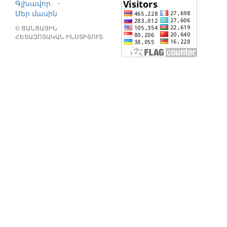
Գլխավոր
⋅
Մեր մասին
© ՑԱՆՑԱՅԻՆ
ՀԵՏԱԶՈՏԱԿԱՆ ԻՆՍՏԻՏՈՒՏ