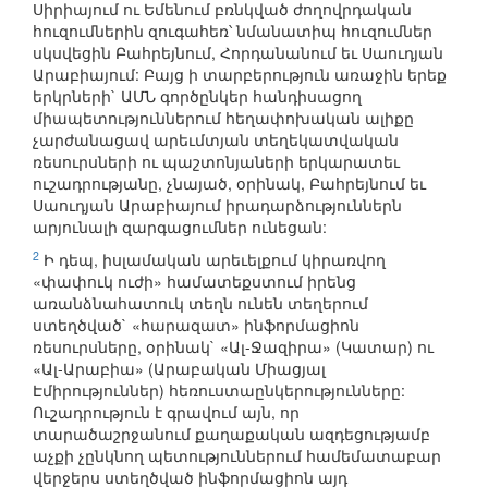
Սիրիայում ու Եմենում բռնկված ժողովրդական
հուզումներին զուգահեռ՝ նմանատիպ հուզումներ
սկսվեցին Բահրեյնում, Հորդանանում եւ Սաուդյան
Արաբիայում: Բայց ի տարբերություն առաջին երեք
երկրների` ԱՄՆ գործընկեր հանդիսացող
միապետություններում հեղափոխական ալիքը
չարժանացավ արեւմտյան տեղեկատվական
ռեսուրսների ու պաշտոնյաների երկարատեւ
ուշադրությանը, չնայած, օրինակ, Բահրեյնում եւ
Սաուդյան Արաբիայում իրադարձություններն
արյունալի զարգացումներ ունեցան:
2
Ի դեպ, իսլամական արեւելքում կիրառվող
«փափուկ ուժի» համատեքստում իրենց
առանձնահատուկ տեղն ունեն տեղերում
ստեղծված` «հարազատ» ինֆորմացիոն
ռեսուրսները, օրինակ` «Ալ-Ջազիրա» (Կատար) ու
«Ալ-Արաբիա» (Արաբական Միացյալ
Էմիրություններ) հեռուստաընկերությունները:
Ուշադրություն է գրավում այն, որ
տարածաշրջանում քաղաքական ազդեցությամբ
աչքի չընկնող պետություններում համեմատաբար
վերջերս ստեղծված ինֆորմացիոն այդ