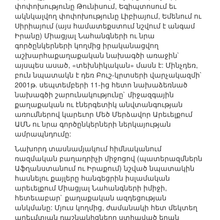
փոփոխությունը Թունիսում, Եգիպտոսում եւ
ակնկալվող փոփոխությունը Լիբիայում, Եմենում ու
Սիրիայում (այս համատեքստում նշվում է անգամ
Իրանը) Միացյալ Նահանգների ու նրա
գործընկերների կողմից իրականացվող
աշխարհաքաղաքական նախագծի առաջին`
այսպես ասած, «տեխնիկական» մասն է: Մինչդեռ,
բուն նպատակն է դեռ Բուշ-կրտսերի վարչակազմի`
2001թ. սեպտեմբերի 11-ից հետո նախաձեռնած
նախագծի շարունակությունը` միջազգային
քաղաքական ու էներգետիկ անվտանգության
առումներով կարեւոր Մեծ Մերձավոր Արեւելքում
ԱՄՆ ու նրա գործընկերների ներկայության
ամրապնդումը:
Նախորդ տասնամյակում հիմնականում
ռազմական բաղադրիչի միջոցով (պատերազմներն
Աֆղանստանում ու Իրաքում) նշված նպատակին
հասնելու քայլերը հանգեցրին իսլամական
արեւելքում Միացյալ Նահանգների իմիջի,
հետեւաբար` քաղաքական ազդեցության
անկմանը: Մյուս կողմից, ժամանակի հետ մեկտեղ
արեւմտյան դաշնակիցները ստիպված եղան