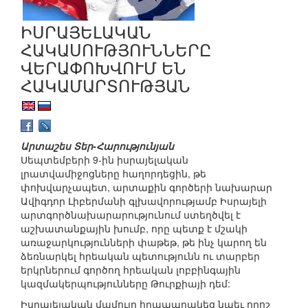
ԻՍՐԱՅԵԼԱԿԱՆ
ՀԱԿԱՍՈՒԹՅՈՒՆՆԵՐԸ
ՎԵՐԱՓՈԽՎՈՒՄ ԵՆ
ՀԱԿԱՄԱՐՏՈՒԹՅԱՆ
Արտաշես Տեր-Հարությունյան
Սեպտեմբերի 9-ին իսրայելական
լրատվամիջոցները հաղորդեցին, թե
փոխվարչապետ, արտաքին գործերի նախարար
Ավիգդոր Լիբերմանի գլխավորությամբ Իսրայելի
արտգործնախարարությունում ստեղծվել է
աշխատանքային խումբ, որը պետք է մշակի
առաջարկությունների փաթեթ, թե ինչ կարող են
ձեռնարկել հրեական պետությունն ու տարբեր
երկրներում գործող հրեական լոբբինգային
կազմակերպությունները Թուրքիայի դեմ:
Իսրայելական մամուլը հրապարակեց նաեւ որոշ