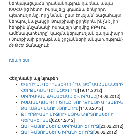
ներկայացվածն իրականություն դառնա, ապա
ԽՍՀՄ-ից հետո, Իսրայելը կդառնա երկրորդ
պետությունը, որը նման, ըստ էության՝ բացահայտ
կերպով կաջակցի Թուրքիայի քրդերին, ինչն էլ իր
հերթին կնշանակի Իսրայելի կողմից ՔԲԿ ու
ամենակարեւորը` կազմակերպության գաղափարի
(Թուրքիայի քրդաբնակ շրջանների անկախություն)
de facto
ճանաչում:
դեպի ետ
Հեղինակի այլ նյութեր
ԵՎՐՈՊԱ. ՎԵՐԻՆՏԵԳՐՈ՞ՒՄ, ԹԵ՞ ՍԱՀՄԱՆՆԵՐԻ
ՀԵՐԹԱԿԱՆ ՎԵՐԱՁԵՎՈՒՄ
[19.11.2012]
ՍԻՐԻԱԿԱՆ ՃԳՆԱԺԱՄԸ ԵՎ ԻՐԱՆԸ
[14.09.2012]
ԻՍԼԱՄԱԿԱՆ ԳՈՐԾՈՆԸ ԹՈՒՐՔԻԱՅԻ ԱՐՏԱՔԻՆ
ՔԱՂԱՔԱԿԱՆՈՒԹՅՈՒՆՈՒՄ
[14.06.2012]
ԹՈՒՐՔԻԱՅԻ ՄԻՋՈՒԿԱՅԻՆ ՆԿՐՏՈՒՄՆԵՐԻ
ՎԵՐԱԲԵՐՅԱԼ
[02.04.2012]
ԶԱՐԳԱՑՈՒՄՆԵՐԸ ՍԻՐԻԱՅԻ ՇՈՒՐՋ
[23.02.2012]
ԶԱՐԳԱՑՈՒՄՆԵՐՆ ԻՐԱՆԻ ՇՈՒՐՋ
[06.02.2012]