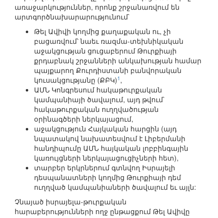
առաջարկություններ, որոնք շրջանառվում են
արտգործնախարարությունում`
Թել Ավիվի կողմից քաղաքական ու, չի
բացառվում՝ նաեւ ռազմա-տեխնիկական
աջակցության ցուցաբերում Թուրքիայի
քրդաբնակ շրջանների անկախության համար
պայքարող Քուրդիստանի բանվորական
1
կուսակցությանը (ՔԲԿ)
,
ԱՄՆ Կոնգրեսում հակաթուրքական
կամպանիայի ծավալում, այդ թվում`
հակաթուրքական ուղղվածության
օրինագծերի ներկայացում,
աջակցություն Հայկական հարցին (այդ
նպատակով նախատեսվում է Լիբերմանի
հանդիպումը ԱՄՆ հայկական լոբբինգային
կառույցների ներկայացուցիչների հետ),
տարբեր երկրներում գտնվող Իսրայելի
դեսպանատների կողմից Թուրքիայի դեմ
ուղղված կամպանիաների ծավալում եւ այլն:
Չնայած իսրայելա-թուրքական
հարաբերությունների ողջ ընթացքում Թել Ավիվը