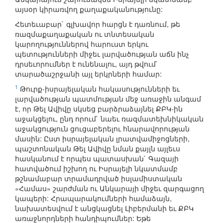
այսօր կիրառվող քաղաքականությունը:
Հետեւաբար` գլխավոր հարցն է դառնում, թե
ռազմաքաղաքական ու տնտեսական
կարողություններով հարուստ երկու
պետությունների միջեւ լարվածության աճն ինչ
դրսեւորումներ է ունենալու, այդ թվում`
տարածաշրջանի այլ երկրների համար:
1
Թուրք-իսրայելական հակասությունների եւ
լարվածության պատմության մեջ առաջին անգամ
է, որ Թել Ավիվը սկսեց բարձրաձայնել ՔԲԿ-ին
աջակցելու, ընդ որում` նաեւ ռազմատեխնիկական
աջակցություն ցուցաբերելու հնարավորության
մասին: Ըստ իսրայելական լրատվամիջոցների,
պաշտոնական Թել Ավիվը նման քայլն այլեւս
հասկանում է որպես պատասխան` Գազայի
հատվածում իշխող ու Իսրայելի նկատմամբ
թշնամաբար տրամադրված իսլամիստական
«Համաս» շարժման ու Անկարայի միջեւ զարգացող
կապերի: Հրապարակումների համաձայն,
նախատեսվում է անցկացնել Լիբերմանի եւ ՔԲԿ
առաջնորդների հանդիպումներ: Եթե