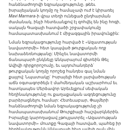
հանձնաժողովի եզրակացությունը. թեեւ
իսրայելական կողմը ոչ համաչափ ուժ է կիրառել
Mavi Marmara
-ի վրա տեղի ունեցած ընդհարման
ժամանակ, ինչի հետեւանքով էլ զոհվել են ինը հոգի,
սակայն Գազայի հատվածի շրջափակումը
համապատասխանում է միջազգային իրավունքին:
Նման եզրակացությունը հարված է «Ազատության
նավատորմի» հետ կապված թուրքական ողջ
նախաձեռնությանը: Մինչեւ նավատորմի
ճանապարհ ընկնելը Անկարայում գիտեին Թել
Ավիվի դիրքորոշումը, եւ այդուհանդերձ`
թուրքական կողմը որոշեց հանդես գալ նման
քայլով: Նպատակը` Իսրայելի հետ լարվածության
աճն օգտագործելն է մահմեդական աշխարհում եւ
հատկապես Մերձավոր Արեւելքում սեփական
հեղինակությունը ու քաղաքական ազդեցությունը
բարձրացնելու համար: Հետեւաբար, Փալմերի
հանձնաժողովի նման եզրակացությունը չի
համապատասխանում Թուրքիայի հաշվարկներին.
Իսրայելը կարողացավ չթույլատրել «Ազատության
նավատորմի» մուտքը Գազայի հատված, պահեց իր
հեղինակությունն Անկարայի հետ ավելի քան մեկ