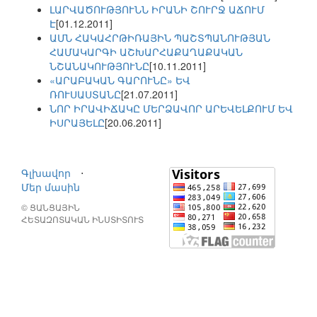
ԼԱՐՎԱԾՈՒԹՅՈՒՆՆ ԻՐԱՆԻ ՇՈՒՐՋ ԱՃՈՒՄ
Է
[01.12.2011]
ԱՄՆ ՀԱԿԱՀՐԹԻՌԱՅԻՆ ՊԱՇՏՊԱՆՈՒԹՅԱՆ
ՀԱՄԱԿԱՐԳԻ ԱՇԽԱՐՀԱՔԱՂԱՔԱԿԱՆ
ՆՇԱՆԱԿՈՒԹՅՈՒՆԸ
[10.11.2011]
«ԱՐԱԲԱԿԱՆ ԳԱՐՈՒՆԸ» ԵՎ
ՌՈՒՍԱՍՏԱՆԸ
[21.07.2011]
ՆՈՐ ԻՐԱՎԻՃԱԿԸ ՄԵՐՁԱՎՈՐ ԱՐԵՎԵԼՔՈՒՄ ԵՎ
ԻՍՐԱՅԵԼԸ
[20.06.2011]
Գլխավոր
⋅
Մեր մասին
© ՑԱՆՑԱՅԻՆ
ՀԵՏԱԶՈՏԱԿԱՆ ԻՆՍՏԻՏՈՒՏ