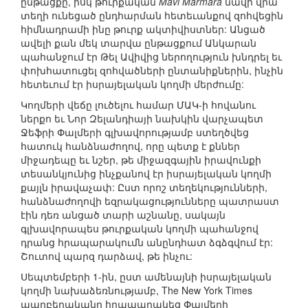
ընթացքը, իսկ թուրքական
Mavi Marmara
նավի վրա
տեղի ունեցած ընդհարման հետեւանքով զոհվեցին
հիմնադրամի ինը թուրք ակտիվիստներ: Անցած
ավելի քան մեկ տարվա ընթացքում Անկարան
պահանջում էր Թել Ավիվից ներողություն խնդրել եւ
փոխհատուցել զոհվածների ընտանիքներին, ինչին
հետեւում էր իսրայելական կողմի մերժումը:
Կողմերի վեճը լուծելու համար ՄԱԿ-ի հովանու
ներքո եւ Նոր Զելանդիայի նախկին վարչապետ
Ջեֆրի Փալմերի գլխավորությամբ ստեղծվեց
հատուկ հանձնաժողով, որը պետք է քններ
միջադեպը եւ նշեր, թե միջազգային իրավունքի
տեսանկյունից ինչքանով էր իսրայելական կողմի
քայլն իրավաչափ: Ըստ որոշ տեղեկությունների,
հանձնաժողովի եզրակացությունները պատրաստ
էին դեռ անցած տարի աշնանը, սակայն
գլխավորապես թուրքական կողմի պահանջով
դրանց հրապարակումն անընդհատ ձգձգվում էր:
Շուտով պարզ դարձավ, թե ինչու:
Սեպտեմբերի 1-ին, ըստ ամենայնի իսրայելական
կողմի նախաձեռնությամբ, The New York Times
պարբերականը հրապարակեց Փալմերի