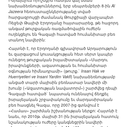
Իսրայելում որոշեցին հանդես գալ նման
նախաձեռնություններով, երբ սեպտեմբերի 8-ին
Al
Jazeera
հեռուստաընկերությանը տված
հարցազրույցի ժամանակ Թուրքիայի վարչապետ
Ռեջեփ Թայիփ Էրդողանը հայտարարեց, թե հաջորդ
անգամ թուրքական ռազմածովային ուժերն
ուղեկցելու են Գազայի հատված հումանիտար բեռ
տանող նավերին:
Հայտնի է, որ Էրդողանի գլխավորած Արդարություն
եւ զարգացում կուսակցության հետ սերտ կապեր
ունեցող թուրքական իսլամիստական «Մարդու
իրավունքների, ազատության եւ հումանիտար
օգնության հիմնադրամի» (թուրք.`
Insan Hak ve
Huerriyetleri ve Insani Yardim Vakfi
) նախաձեռնությամբ
անցած տարի մայիսին բեռնատար նավերի մի
խումբ («Ազատության նավատորմ») շարժվեց դեպի
Գազայի հատված` նպատակ ունենալով ճեղքել
իսրայելական շրջափակումը եւ մարդասիրական
բեռ հասցնել Գազա, որը 2007-ից գտնվում է
«Համաս» շարժման իշխանության ներքո: Հայտնի է
նաեւ, որ 2010թ. մայիսի 31-ին իսրայելական հատուկ
նշանակության ուժերը կանգնեցրին նավերի