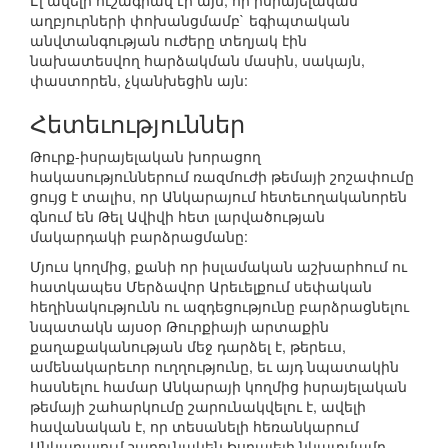
Էլ ավելի ուշագրավ էր այն, որ իսրայելական
աղբյուրների փոխանցմամբ` եգիպտական
անվտանգության ուժերը տեղյակ էին
նախատեսվող հարձակման մասին, սակայն,
փաստորեն, չկանխեցին այն:
Հետեւություններ
Թուրք-իսրայելական խորացող
հակասություններում ռազմուժի թեմայի շոշափումը
ցույց է տալիս, որ Անկարայում հետեւողականորեն
գնում են Թել Ավիվի հետ լարվածության
մակարդակի բարձրացմանը:
Մյուս կողմից, քանի որ իսլամական աշխարհում ու
հատկապես Մերձավոր Արեւելքում սեփական
հեղինակությունն ու ազդեցությունը բարձրացնելու
նպատակն այսօր Թուրքիայի արտաքին
քաղաքականության մեջ դարձել է, թերեւս,
ամենակարեւոր ուղղությունը, եւ այդ նպատակին
հասնելու համար Անկարայի կողմից իսրայելական
թեմայի շահարկումը շարունակվելու է, ավելի
հավանական է, որ տեսանելի հեռանկարում
Անկարայում շարունակեն Իսրայելի նկատմամբ