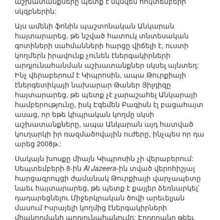
աշխատանքները պետք է սկսվեն հոկտեմբերի
սկզբներին:
Այս ամենի ֆոնին պաշտոնական Անկարան
հայտարարեց, թե նշված հատուկ տնտեսական
գոտիների սահմանների հարցը վիճելի է, ուստի
կողմերն իրավունք չունեն էներգակիրների
արդյունահանման աշխատանքներ սկսել այնտեղ:
Ինչ վերաբերում է Կիպրոսին, ապա Թուրքիայի
էներգետիկայի նախարար Թաներ Յիլդիզը
հայտարարեց, թե պետք չէ չարաշահել Անկարայի
համբերությունը, իսկ Էգեմեն Բագիսն էլ բացահայտ
ասաց, որ եթե կիպրական կողմը սկսի
աշխատանքները, ապա Անկարան այդ հատված
կուղարկի իր ռազմածովային ուժերը, ինչպես որ դա
արեց 2008թ.:
Սակայն խոսքը միայն Կիպրոսին չի վերաբերում:
Սեպտեմբերի 8-ին
Al Jazeera
-ին տված վերոհիշյալ
հարցազրույցի ժամանակ Թուրքիայի վարչապետը
նաեւ հայտարարեց, թե պետք է քայլեր ձեռնարկել`
դադարեցնելու Միջերկրական ծովի արեւելյան
մասում Իսրայելի կողմից էներգակիրների
միակողմանի արդյունահանումը: Էրդողանը թեեւ