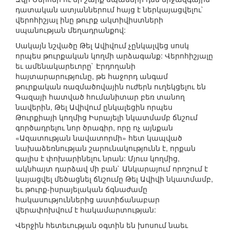
դատական ատյաններում հայց է ներկայացվելու`
վերոհիշյալ ինը թուրք ակտիվիստների
սպանության մեղադրանքով:
Սակայն նշվածը Թել Ավիվում չընկալվեց սոսկ
որպես թուրքական կողմի արձագանք: Վերոհիշյալը
եւ ամենակարեւորը` Էրդողանի
հայտարարությունը, թե հաջորդ անգամ
թուրքական ռազմածովային ուժերն ուղեկցելու են
Գազայի հատված հումանիտար բեռ տանող
նավերին, Թել Ավիվում ընկալեցին որպես
Թուրքիայի կողմից Իսրայելի նկատմամբ ճնշում
գործադրելու նոր ծրագիր, որը ոչ այնքան
«Ազատության նավատորմի» հետ կապված
նախաձեռնության շարունակությունն է, որքան
գալիս է փոխարինելու նրան: Մյուս կողմից,
ակնհայտ դարձավ մի բան` Անկարայում որոշում է
կայացվել մեծացնել ճնշումը Թել Ավիվի նկատմամբ,
եւ թուրք-իսրայելական ճգնաժամը
հակասություններից աստիճանաբար
վերափոխվում է հակամարտության:
Վերջին հետեւության օգտին են խոսում նաեւ