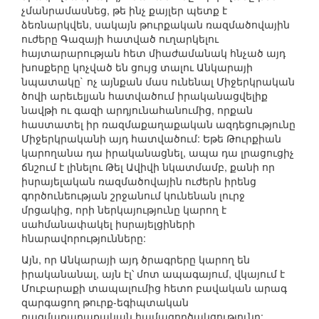
չմանրամասնեց, թե ինչ քայլեր պետք է
ձեռնարկվեն, սակայն թուրքական ռազմածովային
ուժերը Գազայի հատված ուղարկելու
հայտարարության հետ միաժամանակ հնչած այդ
խոսքերը կոչված են ցույց տալու Անկարայի
նպատակը` ոչ այնքան մաս ունենալ Միջերկրական
ծովի արեւելյան հատվածում իրականացվելիք
նավթի ու գազի արդյունահանումից, որքան
հաստատել իր ռազմաքաղաքական ազդեցությունը
Միջերկրականի այդ հատվածում: Եթե Թուրքիան
կարողանա դա իրականացնել, ապա դա լրացուցիչ
ճնշում է լինելու Թել Ավիվի նկատմամբ, քանի որ
իսրայելական ռազմածովային ուժերն իրենց
գործունեության շրջանում կունենան լուրջ
մրցակից, որի ներկայությունը կարող է
սահմանափակել իսրայելցիների
հնարավորությունները:
Այն, որ Անկարայի այդ ծրագրերը կարող են
իրականանալ, այն էլ՝ մոտ ապագայում, վկայում է
Մուբարաքի տապալումից հետո բավական արագ
զարգացող թուրք-եգիպտական
ռազմաքաղաքական համագործակցությունը: