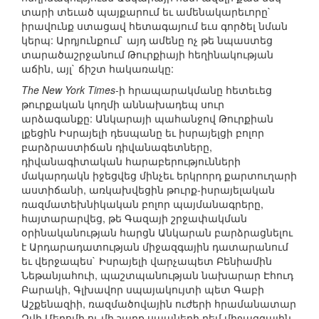
տարի տեւած պայքարում եւ ամենակարեւորը`
իրավունք ստացավ հետագայում եւս գործել նման
կերպ: Արդյունքում` այդ ամենը ոչ թե նպաստեց
տարածաշրջանում Թուրքիայի հեղինակության
աճին, այլ` ճիշտ հակառակը:
The New York Times
-ի հրապարակմանը հետեւեց
թուրքական կողմի աննախադեպ սուր
արձագանքը: Անկարայի պահանջով Թուրքիան
լքեցին Իսրայելի դեսպանը եւ իսրայելցի բոլոր
բարձրաստիճան դիվանագետները,
դիվանագիտական հարաբերությունների
մակարդակն իջեցվեց մինչեւ երկրորդ քարտուղարի
աստիճանի, առկախվեցին թուրք-իսրայելական
ռազմատեխնիկական բոլոր պայմանագրերը,
հայտարարվեց, թե Գազայի շրջափակման
օրինականության հարցն Անկարան բարձրացնելու
է Արդարադատության միջազգային դատարանում
եւ վերջապես` Իսրայելի վարչապետ Բենիամին
Նեթանյահուի, պաշտպանության նախարար Էհուդ
Բարակի, Գլխավոր սպայակույտի պետ Գաբի
Աշքենազիի, ռազմածովային ուժերի հրամանատար
Զվի Մերոմի ու մի շարք սպաների դեմ միջազգային