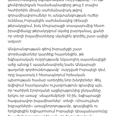
քեմփդեւիդյան համաձայնագիրը թույլ է տալիս
Կահիրեին միայն սահմանափակ թվով
զորամիավորումներ ու անվտանգության ուժեր
ունենալ Իսրայելին սահմանակից Սինայի
թերակղզում, իսկ Մուբարաքի տապալումից հետո
իրավիճակը թերակղզում սկսեց բարդանալ, քանի
որ տեղի իսլամիստները սկսեցին գործել շատ ավելի
ազատ:
Անվտանգության գծով իսրայելցի շատ
փորձագետներ կարծիք հայտնեցին, թե
եգիպտական ուղղությամբ նկատվող սպառնալիքի
աճը պետք է պայմանավորել նաեւ Անկարայի
գաղտնի գործունեությամբ` ուղղված Իսրայելի դեմ,
որը նպատակ է հետապնդում հրեական
պետության համար ստեղծել նոր խնդիրներ: Թել
Ավիվում հատկապես ուշադրություն գրավեց այն,
որ Կահիրե Էրդողանի այցելությունից ընդամենը
երկու օր առաջ` սեպտեմբերի 10-ին, եգիպտացի
հազարավոր իսլամիստներ` տեղի «Մուսուլման
եղբայրների» առաջնորդությամբ, գրավեցին ու
հրկիզեցին Եգիպտոսում Իսրայելի դեսպանատունը: