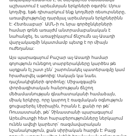
աշխատում է արեւմտյան երկրների օգտին: Մյուս
կողմից, եթե դիտարկում ենք կողմերի ռեսուրսները,
առավելությունը դարձյալ արեւմտյան երկրներինն
է: Հետեւաբար` ԱՄՆ-ի ու նրա գործընկերների
համար գոնե առայժմ անտրամաբանական է
նահանջել, եւ առաջիկայում ճնշումն ալ-Ասադի
վարչակազմի նկատմամբ պետք է որ միայն
ուժեղանա:
Այս պարագայում Բաշար ալ-Ասադի համար
գոյություն ունեցող տարբերակները կարծես թե
այդքան էլ շատ չեն` շարունակել պատերազմը կամ
հրաժարվել աթոռից: Սակայն կա նաեւ
դաշնակիցների գործոնը: Միջազգային
փորձագիտական հանրության ճնշող
մեծամասնության գնահատականի համաձայն,
միակ երկիրը, որը կարող է ռազմական օգնություն
ցուցաբերել Սիրիային, Իրանն է, քանի որ թե՛
Ռուսաստանի, թե՛ Չինաստանի պարագայում
Արեւմուտքի հետ հարաբերությունները ներկայում
ունեն ավելի կարեւոր` ռազմավարական
նշանակություն, քան սիրիական հարցն է: Բայց