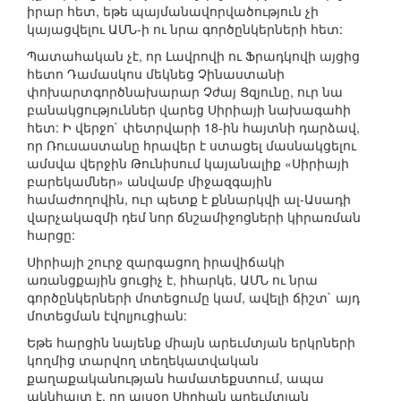
իրար հետ, եթե պայմանավորվածություն չի
կայացվելու ԱՄՆ-ի ու նրա գործընկերների հետ:
Պատահական չէ, որ Լավրովի ու Ֆրադկովի այցից
հետո Դամասկոս մեկնեց Չինաստանի
փոխարտգործնախարար Չժայ Ցզյունը, ուր նա
բանակցություններ վարեց Սիրիայի նախագահի
հետ: Ի վերջո` փետրվարի 18-ին հայտնի դարձավ,
որ Ռուսաստանը հրավեր է ստացել մասնակցելու
ամսվա վերջին Թունիսում կայանալիք «Սիրիայի
բարեկամներ» անվամբ միջազգային
համաժողովին, ուր պետք է քննարկվի ալ-Ասադի
վարչակազմի դեմ նոր ճնշամիջոցների կիրառման
հարցը:
Սիրիայի շուրջ զարգացող իրավիճակի
առանցքային ցուցիչ է, իհարկե, ԱՄՆ ու նրա
գործընկերների մոտեցումը կամ, ավելի ճիշտ` այդ
մոտեցման էվոլյուցիան:
Եթե հարցին նայենք միայն արեւմտյան երկրների
կողմից տարվող տեղեկատվական
քաղաքականության համատեքստում, ապա
ակնհայտ է, որ այսօր Սիրիան արեւմտյան