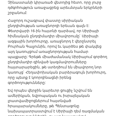
Չինաստանի կիրառած վետոյից հետո, որը լուրջ
դժգոհություն առաջացրեց արեւմտյան երկրների
շրջանում:
Հաջորդ ուշագրավ փաստը սիրիական
ընդդիմության առաջնորդի երեւան գալն է:
Փետրվարի 16-ին հայտնի դարձավ, որ Սիրիայի
հիմնական ընդդիմադիր միավորումը` Սիրիայի
ազգային խորհուրդը, առաջնորդ է վերընտրել
Բուրհան Գալյունին, որով եւ կարծես թե փակվեց
այդ կառույցում առաջնորդության համար
պայքարը: Գրեթե միաժամանակ Սիրիայում գործող
ընդդիմադիր զինված կազմավորումները
հայտարարեցին, թե ստեղծում են միավորող նոր
կառույց` Հեղափոխական բարձրագույն խորհուրդ,
որը պետք է կոորդինացնի իրենց
գործողությունները:
Եվ որպես վերջին կարեւոր ցուցիչ նշվում են
ամերիկյան, եվրոպական ու իսրայելական
լրատվամիջոցներում հայտնված
հրապարակումները, թե Պենտագոնը
նախապատրաստվում է Սիրիայի դեմ ռազմական