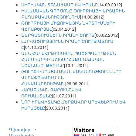
ՍԻՐԻԱԿԱՆ ՃԳՆԱԺԱՄԸ ԵՎ ԻՐԱՆԸ
[14.09.2012]
ԻՍԼԱՄԱԿԱՆ ԳՈՐԾՈՆԸ ԹՈՒՐՔԻԱՅԻ ԱՐՏԱՔԻՆ
ՔԱՂԱՔԱԿԱՆՈՒԹՅՈՒՆՈՒՄ
[14.06.2012]
ԹՈՒՐՔԻԱՅԻ ՄԻՋՈՒԿԱՅԻՆ ՆԿՐՏՈՒՄՆԵՐԻ
ՎԵՐԱԲԵՐՅԱԼ
[02.04.2012]
ԶԱՐԳԱՑՈՒՄՆԵՐՆ ԻՐԱՆԻ ՇՈՒՐՋ
[06.02.2012]
ԼԱՐՎԱԾՈՒԹՅՈՒՆՆ ԻՐԱՆԻ ՇՈՒՐՋ ԱՃՈՒՄ
Է
[01.12.2011]
ԱՄՆ ՀԱԿԱՀՐԹԻՌԱՅԻՆ ՊԱՇՏՊԱՆՈՒԹՅԱՆ
ՀԱՄԱԿԱՐԳԻ ԱՇԽԱՐՀԱՔԱՂԱՔԱԿԱՆ
ՆՇԱՆԱԿՈՒԹՅՈՒՆԸ
[10.11.2011]
ԹՈՒՐՔ-ԻՍՐԱՅԵԼԱԿԱՆ ՀԱԿԱՍՈՒԹՅՈՒՆՆԵՐԸ
ՎԵՐԱՓՈԽՎՈՒՄ ԵՆ
ՀԱԿԱՄԱՐՏՈՒԹՅԱՆ
[29.09.2011]
«ԱՐԱԲԱԿԱՆ ԳԱՐՈՒՆԸ» ԵՎ
ՌՈՒՍԱՍՏԱՆԸ
[21.07.2011]
ՆՈՐ ԻՐԱՎԻՃԱԿԸ ՄԵՐՁԱՎՈՐ ԱՐԵՎԵԼՔՈՒՄ ԵՎ
ԻՍՐԱՅԵԼԸ
[20.06.2011]
Գլխավոր
⋅
Մեր մասին