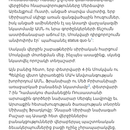
վերջինիս հնարավորությունները Մերձավոր
Արեւելքում: Ուստի, անցած տարվա մարտից, երբ
Սիրիայում սկիզբ առան զանգվածային հուզումներ,
իսկ անցած ամիսներին էլ ալ-Ասադի վարչակազմի
նկատմամբ ԱՄՆ ու նրա գործընկերների ճնշումն
աստիճանաբար աճում էր, Մոսկվայի դիրքորոշումն
1
անփոփոխ էր` պահպանել status quo-ն
:
Սակայն վերջին շաբաթներին սիրիական հարցում
Մոսկվայի մոտեցման մեջ, ինչպես ասացինք, սկսեց
նկատվել որոշակի տեղաշարժ:
Այն բանից հետո, երբ փետրվարի 4-ին Մոսկվան ու
Պեկինը վետո կիրառեցին ՄԱԿ Անվտանգության
խորհրդում ԱՄՆ, Ֆրանսիայի ու Մեծ Բրիտանիայի
2
առաջարկած բանաձեւի նկատմամբ
, փետրվարի
7-ին Դամասկոս ժամանեցին Ռուսաստանի
արտաքին գործերի նախարար Սերգեյ Լավրովը եւ
Արտաքին հետախուզության ծառայության տնօրեն
Միխայիլ Ֆրադկովը: Չնայած Սիրիայի նախագահ
Բաշար ալ-Ասադի հետ վերջիններիս
բանակցությունների վերաբերյալ պաշտոնական
ձեւակերպումներից բացի ոչինչ չհրապարակվեց,