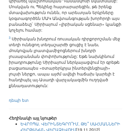
կիրառել պաշտոնական Դամասկոսի նկատմամբ:
Մոսկվան ու Պեկինը հայտարարեցին, թե իրենք
մտավախություն ունեն, որ արեւտյան երկրները
կօգտագործեն ՄԱԿ Անվտանգության խորհրդի այս
բանաձեւը` Սիրիայում «լիբիական սցենար» կյանքի
կոչելու համար:
3
Սիրիական խնդրում ռուսական դիրքորոշման մեջ
տեղի ունեցող տեղաշարժի ցուցիչ է նաեւ
մոսկովյան լրատվամիջոցներում խնդրի
լուսաբանման փոփոխությունը: Եթե նախկինում
իրադրությունը Սիրիայում ներկայացվում էր գրեթե
բացառապես «օտարերկրյա ինտերվենցիայի»
լույսի ներքո, ապա այժմ ավելի հաճախ կարելի է
հանդիպել ալ-Ասադի վարչակազմին ուղղված
քննադատություն:
դեպի ետ
Հեղինակի այլ նյութեր
ԵՎՐՈՊԱ. ՎԵՐԻՆՏԵԳՐՈ՞ՒՄ, ԹԵ՞ ՍԱՀՄԱՆՆԵՐԻ
ՀԵՐԹԱԿԱՆ ՎԵՐԱՁԵՎՈՒՄ
[19.11.2012]