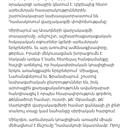
օրակարգի առաջին կետում է: Լիբիայից հետո
արեւմտյան հասարակություններին
շարունակաբար նախապատրաստում են
Դամասկոսում վարչակազմի փոփոխությանը:
Սիրիայում ալ-Ասադների վարչակազմի
տապալումը, անշուշտ, աշխարհաքաղաքական
հսկայական օգուտներ կբերի արեւմտյան
երկրներին, եւ այդ առումով ամենագլխավորը,
թերեւս, Իրանի մեկուսացման խորացումն է:
Սակայն առկա է նաեւ հետեւյալ հանգամանքը.
հաշվի առնելով, որ հակասիրիական կոալիցիայի
երկու առանցքային երկրներում` Միացյալ
Նահանգներում եւ Ֆրանսիայում, շուտով
նախագահական ընտրություններ են, իսկ
արտաքին քաղաքականությունն ավանդաբար
հանդիսացել է որպես հնարավորություն գործող
թեկնածուի համար, ուստի, թե՛ Օբամայի, թե՛
Սարկոզիի վարչակազմերի համար ցանկալի չի լինի
տանուլ տալը կամ նահանջը սիրիական հարցում:
Մինչդեռ, արեւմտյան կոալիցիան առայժմ միայն
մեծացնում է ճնշումը Դամասկոսի նկատմամբ: Որոշ