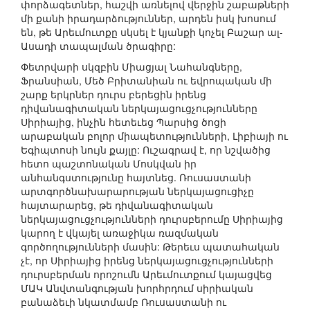
փորձագետներ, հաշվի առնելով վերջին շաբաթների
մի քանի իրադարձություններ, արդեն իսկ խոսում
են, թե Արեւմուտքը սկսել է կյանքի կոչել Բաշար ալ-
Ասադի տապալման ծրագիրը:
Փետրվարի սկզբին Միացյալ Նահանգները,
Ֆրանսիան, Մեծ Բրիտանիան ու եվրոպական մի
շարք երկրներ դուրս բերեցին իրենց
դիվանագիտական ներկայացուցչությունները
Սիրիայից, ինչին հետեւեց Պարսից ծոցի
արաբական բոլոր միապետությունների, Լիբիայի ու
Եգիպտոսի նույն քայլը: Ուշագրավ է, որ նշվածից
հետո պաշտոնական Մոսկվան իր
անհանգստությունը հայտնեց. Ռուսաստանի
արտգործնախարարության ներկայացուցիչը
հայտարարեց, թե դիվանագիտական
ներկայացուցչությունների դուրսբերումը Սիրիայից
կարող է վկայել առաջիկա ռազմական
գործողությունների մասին: Թերեւս պատահական
չէ, որ Սիրիայից իրենց ներկայացուցչությունների
դուրսբերման որոշումն Արեւմուտքում կայացվեց
ՄԱԿ Անվտանգության խորհրդում սիրիական
բանաձեւի նկատմամբ Ռուսաստանի ու