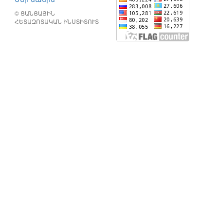
© ՑԱՆՑԱՅԻՆ
ՀԵՏԱԶՈՏԱԿԱՆ ԻՆՍՏԻՏՈՒՏ