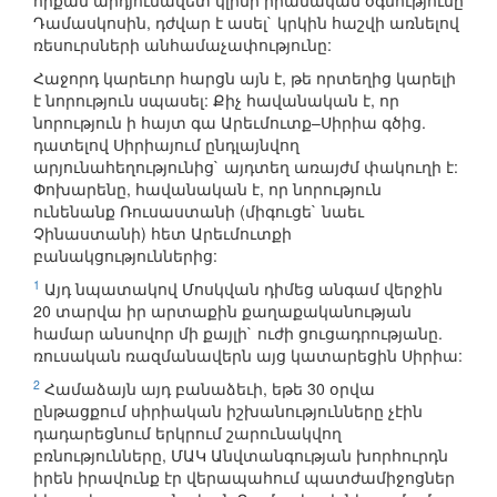
որքան արդյունավետ կլինի իրանական օգնությունը
Դամասկոսին, դժվար է ասել` կրկին հաշվի առնելով
ռեսուրսների անհամաչափությունը:
Հաջորդ կարեւոր հարցն այն է, թե որտեղից կարելի
է նորություն սպասել: Քիչ հավանական է, որ
նորություն ի հայտ գա Արեւմուտք–Սիրիա գծից.
դատելով Սիրիայում ընդլայնվող
արյունահեղությունից` այդտեղ առայժմ փակուղի է:
Փոխարենը, հավանական է, որ նորություն
ունենանք Ռուսաստանի (միգուցե` նաեւ
Չինաստանի) հետ Արեւմուտքի
բանակցություններից:
1
Այդ նպատակով Մոսկվան դիմեց անգամ վերջին
20 տարվա իր արտաքին քաղաքականության
համար անսովոր մի քայլի` ուժի ցուցադրությանը.
ռուսական ռազմանավերն այց կատարեցին Սիրիա:
2
Համաձայն այդ բանաձեւի, եթե 30 օրվա
ընթացքում սիրիական իշխանությունները չէին
դադարեցնում երկրում շարունակվող
բռնությունները, ՄԱԿ Անվտանգության խորհուրդն
իրեն իրավունք էր վերապահում պատժամիջոցներ