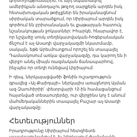
գործողություններին, ու այդ նպատակով
ամերիկյան անօդաչու թռչող սարքերն արդեն իսկ
հետախուզական թռիչքներ են իրականացնում
սիրիական տարածքում, որ Սիրիայում արդեն իսկ
գործում են բրիտանական եւ քաթարյան հատուկ
նշանակության ջոկատներ: Իհարկե, հնարավոր է,
որ նշվածը սոսկ տեղեկատվական-հոգեբանական
ճնշում է ալ-Ասադի վարչակազմի նկատմամբ,
սակայն, եթե Արեւմուտքում որոշել են տապալել
Դամասկոսում առկա վարչակազմը, դա կարող են ի
վերջո անել միայն ռազմական ճանապարհով,
ինչպես որ տեղի ունեցավ Լիբիայում:
Ի դեպ, ներկայացվածի ֆոնին ուշադրություն
գրավեց «Ալ-Քաիդայի» ներկայիս առաջնորդ Այման
ազ-Զաուհիրիի` փետրվարի 12-ին համացանցում
հայտնված տեսաուղերձը, ուր վերջինս կոչ է անում
մահմեդականներին տապալել Բաշար ալ-Ասադի
վարչակազմը:
Հետեւություններ
Իրադրությունը Սիրիայում հետզհետե
ապակայունանում է, եւ ներկայում ժամանակն