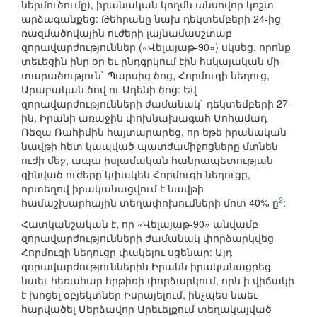
ներմուծումը), իրանական կողմն անսովոր կոշտ
արձագանքեց: Թեհրանը նախ դեկտեմբերի 24-ից
ռազմածովային ուժերի լայնամասշտաբ
զորավարժություններ («Վելայաթ-90») սկսեց, որոնք
տեւեցին ինը օր եւ ընդգրկում էին հսկայական մի
տարածություն` Պարսից ծոց, Հորմուզի նեղուց,
Արաբական ծով ու Ադենի ծոց: Եվ
զորավարժությունների ժամանակ` դեկտեմբերի 27-
ին, Իրանի առաջին փոխնախագահ Մոհամադ
Ռեզա Ռահիմին հայտարարեց, որ եթե իրանական
նավթի հետ կապված պատժամիջոցները մտնեն
ուժի մեջ, ապա իսլամական հանրապետության
զինված ուժերը կփակեն Հորմուզի նեղուցը,
որտեղով իրականացվում է նավթի
2
համաշխարհային տեղափոխումների մոտ 40%-ը
:
Հատկանշական է, որ «Վելայաթ-90» անվամբ
զորավարժությունների ժամանակ փորձարկվեց
Հորմուզի նեղուցը փակելու սցենար: Այդ
զորավարժություններին Իրանն իրականացրեց
նաեւ հեռահար հրթիռի փորձարկում, որն ի վիճակի
է խոցել օբյեկտներ Իսրայելում, ինչպես նաեւ
հարվածել Մերձավոր Արեւելքում տեղակայված