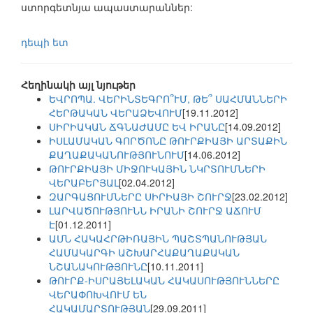
ստորգետնյա ապաստարաններ:
դեպի ետ
Հեղինակի այլ նյութեր
ԵՎՐՈՊԱ. ՎԵՐԻՆՏԵԳՐՈ՞ՒՄ, ԹԵ՞ ՍԱՀՄԱՆՆԵՐԻ
ՀԵՐԹԱԿԱՆ ՎԵՐԱՁԵՎՈՒՄ
[19.11.2012]
ՍԻՐԻԱԿԱՆ ՃԳՆԱԺԱՄԸ ԵՎ ԻՐԱՆԸ
[14.09.2012]
ԻՍԼԱՄԱԿԱՆ ԳՈՐԾՈՆԸ ԹՈՒՐՔԻԱՅԻ ԱՐՏԱՔԻՆ
ՔԱՂԱՔԱԿԱՆՈՒԹՅՈՒՆՈՒՄ
[14.06.2012]
ԹՈՒՐՔԻԱՅԻ ՄԻՋՈՒԿԱՅԻՆ ՆԿՐՏՈՒՄՆԵՐԻ
ՎԵՐԱԲԵՐՅԱԼ
[02.04.2012]
ԶԱՐԳԱՑՈՒՄՆԵՐԸ ՍԻՐԻԱՅԻ ՇՈՒՐՋ
[23.02.2012]
ԼԱՐՎԱԾՈՒԹՅՈՒՆՆ ԻՐԱՆԻ ՇՈՒՐՋ ԱՃՈՒՄ
Է
[01.12.2011]
ԱՄՆ ՀԱԿԱՀՐԹԻՌԱՅԻՆ ՊԱՇՏՊԱՆՈՒԹՅԱՆ
ՀԱՄԱԿԱՐԳԻ ԱՇԽԱՐՀԱՔԱՂԱՔԱԿԱՆ
ՆՇԱՆԱԿՈՒԹՅՈՒՆԸ
[10.11.2011]
ԹՈՒՐՔ-ԻՍՐԱՅԵԼԱԿԱՆ ՀԱԿԱՍՈՒԹՅՈՒՆՆԵՐԸ
ՎԵՐԱՓՈԽՎՈՒՄ ԵՆ
ՀԱԿԱՄԱՐՏՈՒԹՅԱՆ
[29.09.2011]