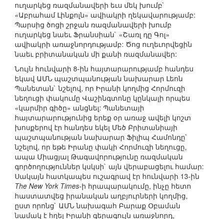
ուղարկեց ռազմանավերի եւս մեկ խումբ`
«Աբրահամ Լինքոլն» ավիակրի ղեկավարությամբ:
Պարսից ծոցի շրջան ռազմանավերի խումբ
ուղարկեց նաեւ Ֆրանսիան` «Շառլ դը Գոլ»
ավիակրի առաջնորդությամբ: Ծոց ուղեւորվեցին
նաեւ բրիտանական մի քանի ռազմանավեր:
Նույն հունվարի 8-ին հայտարարությամբ հանդես
եկավ ԱՄՆ պաշտպանության նախարար Լեոն
Պանետան` նշելով, որ Իրանի կողմից Հորմուզի
նեղուցի փակումը Վաշինգտոնը կընկալի որպես
«կարմիր գիծը» անցնել: Պանետայի
հայտարարությունից երեք օր առաջ ավելի կոշտ
խոսքերով էր հանդես եկել Մեծ Բրիտանիայի
պաշտպանության նախարար Ֆիլիպ Համոնդը`
նշելով, որ եթե Իրանը փակի Հորմուզի նեղուցը,
ապա Միացյալ Թագավորությունը ռազմական
գործողություններ կսկսի` այն վերաբացելու համար:
Սակայն հատկապես ուշագրավ էր հունվարի 13-ին
The New York Times
-ի հրապարակումը, ինչը հետո
հաստատվեց իրանական աղբյուրների կողմից,
ըստ որոնց` ԱՄՆ նախագահ Բարաք Օբաման
նամակ է հղել Իրանի գերագույն առաջնորդ,