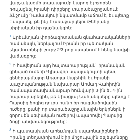
վարչակազմի տապալումը կարող է լրջորեն
թուլացնել Իրանի դիրքերը տարածաշրջանում:
Ճնշումը Դամասկոսի նկատմամբ աճում է, եւ պետք
է սպասել, թե ինչ է առաջարկելու Թեհրանը
սիրիական իր դաշնակցին:
1
Արեւմտյան փորձագիտական գնահատականների
համաձայն, ներկայում Իրանն իր պետական
եկամուտների շուրջ 2/3-րդը ստանում է հենց նավթի
վաճառքից:
2
Ի հավելումն այդ հայտարարության` իրանական
զինված ուժերի Գլխավոր սպայակույտի պետ,
գեներալ-մայոր Աթաոլա Սալեհին եւ Իրանի
պաշտպանության նախարար Ահմադ Վահիդին
համապատասխանաբար հունվարի 3-ին եւ 4-ին
հայտարարեցին, թե Միացյալ Նահանգները պետք է
Պարսից ծոցից դուրս հանի իր ռազմածովային
ուժերը, քանի որ տարածաշրջանային երկրներն ի
զորու են սեփական ուժերով ապահովել Պարսից
ծոցի անվտանգությունը:
3
Ի պատասխան արեւմտյան սպառնալիքների,
Իրանը տեղափոխում է իր միջուկային օբյեկտները