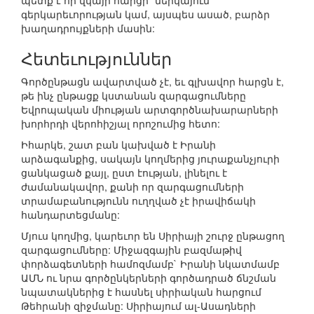
պետք է որ վկայի հարցի` ներկայում
գերկարեւորության կամ, այսպես ասած, բարձր
խաղադրույքների մասին:
Հետեւություններ
Գործընթացն ավարտված չէ, եւ գլխավոր հարցն է,
թե ինչ ընթացք կստանան զարգացումները
Եվրոպական միության արտգործնախարարների
խորհրդի վերոհիշյալ որոշումից հետո:
Իհարկե, շատ բան կախված է Իրանի
արձագանքից, սակայն կողմերից յուրաքանչյուրի
ցանկացած քայլ, ըստ էության, լինելու է
ժամանակավոր, քանի որ զարգացումների
տրամաբանությունն ուղղված չէ իրավիճակի
հանդարտեցմանը:
Մյուս կողմից, կարեւոր են Սիրիայի շուրջ ընթացող
զարգացումները: Միջազգային բազմաթիվ
փորձագետների համոզմամբ` Իրանի նկատմամբ
ԱՄՆ ու նրա գործընկերների գործադրած ճնշման
նպատակներից է հասնել սիրիական հարցում
Թեհրանի զիջմանը: Սիրիայում ալ-Ասադների