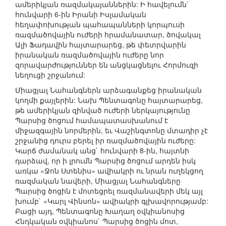
ամերիկյան ռազմակայաններին: Ի հավելումն`
հունվարի 6-ին Իրանի Իսլամական
հեղափոխության պահապանների կորպուսի
ռազմածովային ուժերի հրամանատար, ծովակալ
Ալի Ֆադավին հայտարարեց, թե փետրվարին
իրանական ռազմածովային ուժերը նոր
զորավարժություններ են անցկացնելու Հորմուզի
նեղուցի շրջանում:
Միացյալ Նահանգներն արձագանքեց իրանական
կողմի քայլերին: Նախ Պենտագոնը հայտարարեց,
թե ամերիկյան զինված ուժերի ներկայությունը
Պարսից ծոցում համապատասխանում է
միջազգային նորմերին, եւ Վաշինգտոնը մտադիր չէ
շրջանից դուրս բերել իր ռազմածովային ուժերը:
Կարճ ժամանակ անց` հունվարի 8-ին, հայտնի
դարձավ, որ ի լրումն Պարսից ծոցում արդեն իսկ
առկա «Ջոն Ստենիս» ավիակրի ու նրան ուղեկցող
ռազմական նավերի, Միացյալ Նահանգները
Պարսից ծոցին է մոտեցրել ռազմանավերի մեկ այլ
խումբ` «Կարլ Վինսոն» ավիակրի գլխավորությամբ:
Բացի այդ, Պենտագոնը Խաղաղ օվկիանոսից
Հնդկական օվկիանոս` Պարսից ծոցին մոտ,