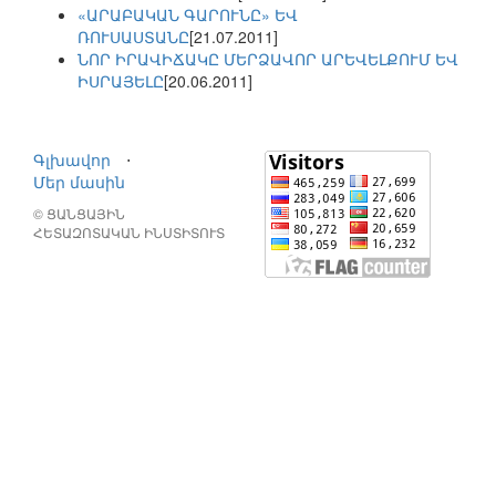
«ԱՐԱԲԱԿԱՆ ԳԱՐՈՒՆԸ» ԵՎ
ՌՈՒՍԱՍՏԱՆԸ
[21.07.2011]
ՆՈՐ ԻՐԱՎԻՃԱԿԸ ՄԵՐՁԱՎՈՐ ԱՐԵՎԵԼՔՈՒՄ ԵՎ
ԻՍՐԱՅԵԼԸ
[20.06.2011]
Գլխավոր
⋅
Մեր մասին
© ՑԱՆՑԱՅԻՆ
ՀԵՏԱԶՈՏԱԿԱՆ ԻՆՍՏԻՏՈՒՏ