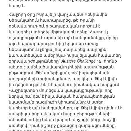
հարց է:
Հաջորդ օրը Իսրայելի վարչապետ Բենիամին
Նեթանյահուն հայտարարեց, թե Իրանի
ղեկավարությունը քաղաքական որոշում է
կայացրել ստեղծել միջուկային զենք: Հատուկ
ուշադրության է արժանի այն հանգամանքը, որ իր
այդ հայտարարությունից երկու օր առաջ
Նեթանյահուն չեղյալ հայտարարեց ապրիլին
նախատեսված ամերիկա-իսրայելական համատեղ
զորավարժությունները`
Austere Challenge
12, որոնք
պետք է ամենածավալունը լինեին պատմության
ընթացքում: Թե՛ ամերիկյան, թե՛ իսրայելական
աղբյուրների փոխանցմամբ, այդ կերպ Թել Ավիվն
իր դժգոհությունն է հայտնում իրանական հարցում
Վաշինգտոնի մոտեցման կապակցությամբ, որը
ներկայում դեմ է իսլամական հանրապետության
նկատմամբ ռազմուժի կիրառմանը: Այստեղ
կարեւոր է այն հանգամանքը, որ Թել Ավիվը դիմում է
ամերիկա-իսրայելական հարաբերությունների
տեսանկյունից նման կտրուկ միջոցի, ինչը, հաշվի
առնելով Իրանի շուրջ ընթացող զարգացումները,