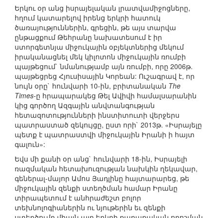
Երկու օր անց իսրայելական լրատվամիջոցները,
հղում կատարելով իրենց երկրի հատուկ
ծառայություններին, գրեցին, թե այս տարվա
ընթացքում Թեհրանը նախատեսում է իր
ստորգետնյա միջուկային օբյեկտներից մեկում
իրականացնել մեկ կիլոտոն միջուկային ռումբի
պայթեցում` նմանությամբ այն ռումբի, որը 2006թ.
պայթեցրեց Հյուսիսային Կորեան: Ուշագրավ է, որ
նույն օրը` հունվարի 10-ին, բրիտանական
The
Times
-ը հրապարակեց Թել Ավիվի համալսարանին
կից գործող Ազգային անվտանգության
հետազոտությունների ինստիտուտի վերջերս
պատրաստած զեկույցը, ըստ որի` 2013թ. «Իսրայելը
պետք է պատրաստվի միջուկային Իրանի ի հայտ
գալուն»:
Եվս մի քանի օր անց` հունվարի 18-ին, Իսրայելի
ռազմական հետախուզության նախկին ղեկավար,
գեներալ-մայոր Ամոս Յադլինը հայտարարեց, թե
միջուկային զենքի ստեղծման համար Իրանը
տիրապետում է անհրաժեշտ բոլոր
տեխնոլոգիաներին ու նյութերին եւ զենքի
ստեղծումը միայն այդ երկրի քաղաքական որոշման