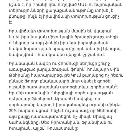
նշան է, որ Իրանի դեմ ուղղված ԱՄՆ ու եվրոպական
տերությունների քաղաքականությունը փոխել է
բնույթը, ինչն էլ իրավիճակի փոփոխության ցուցիչ
է:
Իրավիճակի փոփոխության մասին են վկայում
նաեւ իրանական միջուկային ծրագրի շուրջ տեղի
ունեցողը եւ այդ ֆոնին իրանա-իսրայելական
հակամարտության սրացումը, որն ակտիվ կերպով
ծավալվում է հատկապես վերջին շրջանում:
Իրանական նավթի ու Հորմուզի նեղուցի շուրջ
առաջացած լարվածության ֆոնին` հունվարի 8-ին
Թեհրանը հայտարարեց, թե Կում քաղաքից ոչ հեռու
ընկած Ֆորդո բնակավայրի մոտ սկսել է գործել
3
ուրանի հարստացման ստորգետնյա գործարան
:
Իրանի ատոմային էներգիայի գործակալության
ղեկավար Ֆերեյդուն Աբասին հավելեց, որ
գործարանը կարող է իրականացնել ուրանի մինչեւ
20% հարստացում: Ինչն է ուշագրավ, որ Թեհրանի
այս քայլը դատապարտեցին ոչ միայն Միացյալ
Նահանգները, Մեծ Բրիտանիան, Ֆրանսիան ու
Իտալիան, այլեւ` Ռուսաստանը: