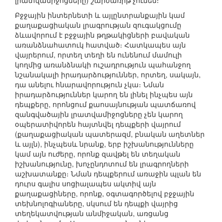
լրատվամիջոցները) շարժառիթ չունեն։
Բջջային ինտերնետի և այլընտրանքային կամ
քաղաքացիական լրագրության զուգակցումը
ձևավորում է բջջային թղթակիցների բավական
առանձնահատուկ հատված։ Հատկապես այն
վայրերում, որտեղ տեղի են ունենում մամուլի
կողմից առանձնակի ուշադրություն պահանջող
նշանակալի իրադարձություններ, որտեղ, սակայն,
դա անելու հնարավորություն չկա։ Նման
իրադարձություններ կարող են լինել ինչպես այն
դեպքերը, որոնցում քաոսայնության պատճառով
զանգվածային լրատվամիջոցները չեն կարող
օպերատիվորեն հայտնվել դեպքերի վայրում
(քաղաքացիական պատերազմ, բնական աղետներ
և այլն), ինչպեսև նրանք, երբ իշխանությունները
կամ այն ուժերը, որոնք զավթել են տեղական
իշխանությունը, խոչընդոտում են լրագրողների
աշխատանքը։ Նման դեպքերում առաջին պլան են
դուրս գալիս սոցիալապես ակտիվ այն
քաղաքացիները, որոնք, օգտագործելով բջջային
տեխնոլոգիաները, սկսում են դեպքի վայրից
տեղեկատվության անմիջական, առցանց