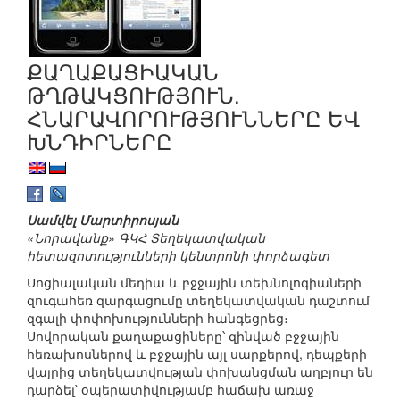
ՔԱՂԱՔԱՑԻԱԿԱՆ
ԹՂԹԱԿՑՈՒԹՅՈՒՆ.
ՀՆԱՐԱՎՈՐՈՒԹՅՈՒՆՆԵՐԸ ԵՎ
ԽՆԴԻՐՆԵՐԸ
Սամվել Մարտիրոսյան
«Նորավանք» ԳԿՀ Տեղեկատվական
հետազոտությունների կենտրոնի փորձագետ
Սոցիալական մեդիա և բջջային տեխնոլոգիաների
զուգահեռ զարգացումը տեղեկատվական դաշտում
զգալի փոփոխությունների հանգեցրեց։
Սովորական քաղաքացիները՝ զինված բջջային
հեռախոսներով և բջջային այլ սարքերով, դեպքերի
վայրից տեղեկատվության փոխանցման աղբյուր են
դարձել՝ օպերատիվությամբ հաճախ առաջ