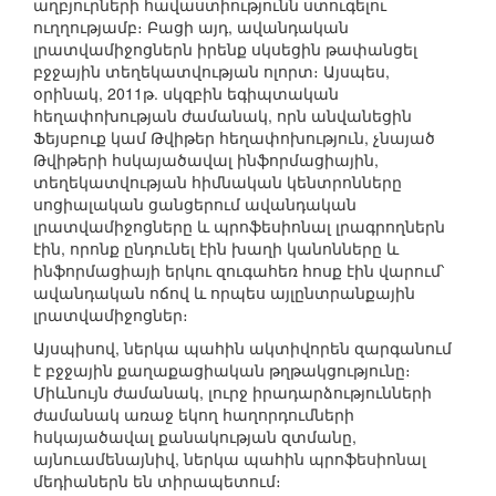
աղբյուրների հավաստիությունն ստուգելու
ուղղությամբ։ Բացի այդ, ավանդական
լրատվամիջոցներն իրենք սկսեցին թափանցել
բջջային տեղեկատվության ոլորտ։ Այսպես,
օրինակ, 2011թ. սկզբին եգիպտական
հեղափոխության ժամանակ, որն անվանեցին
Ֆեյսբուք կամ Թվիթեր հեղափոխություն, չնայած
Թվիթերի հսկայածավալ ինֆորմացիային,
տեղեկատվության հիմնական կենտրոնները
սոցիալական ցանցերում ավանդական
լրատվամիջոցները և պրոֆեսիոնալ լրագրողներն
էին, որոնք ընդունել էին խաղի կանոնները և
ինֆորմացիայի երկու զուգահեռ հոսք էին վարում՝
ավանդական ոճով և որպես այլընտրանքային
լրատվամիջոցներ։
Այսպիսով, ներկա պահին ակտիվորեն զարգանում
է բջջային քաղաքացիական թղթակցությունը։
Միևնույն ժամանակ, լուրջ իրադարձությունների
ժամանակ առաջ եկող հաղորդումների
հսկայածավալ քանակության զտմանը,
այնուամենայնիվ, ներկա պահին պրոֆեսիոնալ
մեդիաներն են տիրապետում։