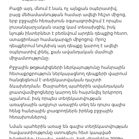
Բացի այդ, մնում է նաև ոչ այնքան օպերատիվ,
բայց մեծամասնության համար ավելի հեշտ միջոց,
երբ բջջային հեռախոսն օգտագործվում է որպես
լուսանկարչական սարք կամ տեսախցիկ, իսկ
նյութն ինտերնետ է բեռնվում արդեն դեպքից հետո,
ստացիոնար համակարգչի միջոցով։ Որոշ
դեպքերում նույնիսկ այդ դեպքը կարող է ավելի
օպերատիվ լինել, քան ավանդական մամուլի
միջամտությունը։
Բջջային թղթակիցների ներկայությունը հանրային
հետաքրքրություն ներկայացնող դեպքերի վայրում
հանգեցնում է տեղեկատվական դաշտի
ձևախեղման։ Ծայրահեղ պահերին ավանդական
լրատվամիջոցները կարող են հայտնվել երկրորդ
պլանում, իսկ որպես տեղեկատվության
առաջնային աղբյուր առաջին տեղ են դուրս գալիս
հենց հանրային լրագրողներն իրենց բջջային
հեռախոսներով։
Նման պահերին առաջ են գալիս տեղեկատվության
հավաստիությունը ստուգելու հետ կապված
խնդիրներ։ Այսպես, օրինակ, եթե վերցնենք 2009թ.