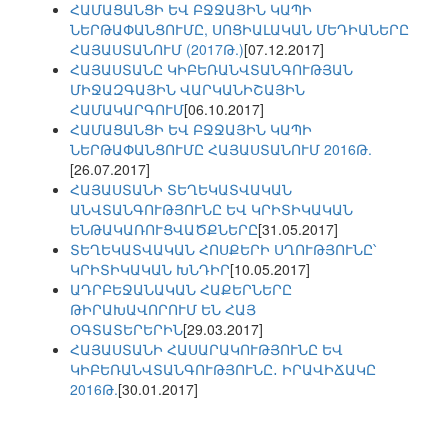
ՀԱՄԱՑԱՆՑԻ ԵՎ ԲՋՋԱՅԻՆ ԿԱՊԻ
ՆԵՐԹԱՓԱՆՑՈՒՄԸ, ՍՈՑԻԱԼԱԿԱՆ ՄԵԴԻԱՆԵՐԸ
ՀԱՅԱՍՏԱՆՈՒՄ (2017Թ.)
[07.12.2017]
ՀԱՅԱՍՏԱՆԸ ԿԻԲԵՌԱՆՎՏԱՆԳՈՒԹՅԱՆ
ՄԻՋԱԶԳԱՅԻՆ ՎԱՐԿԱՆԻՇԱՅԻՆ
ՀԱՄԱԿԱՐԳՈՒՄ
[06.10.2017]
ՀԱՄԱՑԱՆՑԻ ԵՎ ԲՋՋԱՅԻՆ ԿԱՊԻ
ՆԵՐԹԱՓԱՆՑՈՒՄԸ ՀԱՅԱՍՏԱՆՈՒՄ 2016Թ.
[26.07.2017]
ՀԱՅԱՍՏԱՆԻ ՏԵՂԵԿԱՏՎԱԿԱՆ
ԱՆՎՏԱՆԳՈՒԹՅՈՒՆԸ ԵՎ ԿՐԻՏԻԿԱԿԱՆ
ԵՆԹԱԿԱՌՈՒՑՎԱԾՔՆԵՐԸ
[31.05.2017]
ՏԵՂԵԿԱՏՎԱԿԱՆ ՀՈՍՔԵՐԻ ՍՂՈՒԹՅՈՒՆԸ՝
ԿՐԻՏԻԿԱԿԱՆ ԽՆԴԻՐ
[10.05.2017]
ԱԴՐԲԵՋԱՆԱԿԱՆ ՀԱՔԵՐՆԵՐԸ
ԹԻՐԱԽԱՎՈՐՈՒՄ ԵՆ ՀԱՅ
ՕԳՏԱՏԵՐԵՐԻՆ
[29.03.2017]
ՀԱՅԱՍՏԱՆԻ ՀԱՍԱՐԱԿՈՒԹՅՈՒՆԸ ԵՎ
ԿԻԲԵՌԱՆՎՏԱՆԳՈՒԹՅՈՒՆԸ․ ԻՐԱՎԻՃԱԿԸ
2016Թ.
[30.01.2017]