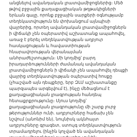
անցնելով ավանդական լրատվամիջոցներից։ Մեծ
թվով բջջային քաղաքացիական թղթակիցների
երևան գալը, որոնք բջջային սարքերի օգնությամբ
տեղեկատվություն են փոխանցում այնպիսի
վայրերից, որտեղ ավանդական լրատվամիջոցներն
ի վիճակի չեն օպերատիվ աշխատանք ապահովել,
առաջ է բերել տեղեկատվության աղբյուր
հասկացության և հավաստիության
հնարավորության վերանայման
անհրաժեշտություն։ Մի կողմից՝ բարդ
իրադարձությունների ժամանակ ավանդական
լրատվամիջոցներն ի վիճակի չեն ապահովել դեպքի
վայրից տեղեկատվության օպերատիվ հոսքը
(չհաշված այն դեպքերը, երբ ԶԼՄ աշխատանքը
պարզապես արգելվում է), ինչը մեծացնում է
քաղաքացիական լրագրության հանդեպ
հետաքրքրությունը։ Մյուս կողմից՝
քաղաքացիական լրագրությունը մի շարք լուրջ
թերություններ ունի. աղբյուրները հաճախ չեն
նշվում (անոնիմ են), նույնիսկ ակնհայտ
աղբյուրները գրագետ, ստույգ տեղեկատվություն
տրամադրելու (ինչին կոչված են ավանդական