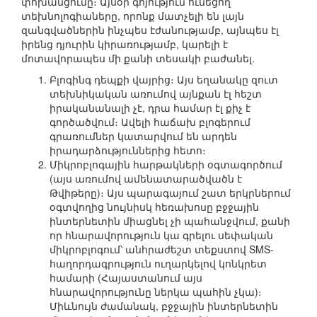
փոխանցումը։ Այսօր գոյություն ունեցող
տեխնոլոգիաները, որոնք մատչելի են լայն
զանգվածներին ինչպես էժանությամբ, այնպես էլ
իրենց դյուրին կիրառությամբ, կարելի է
մոտավորապես մի քանի տեսակի բաժանել.
Բլոգինգ դեպքի վայրից։ Այս եղանակը զուտ
տեխնիկական առումով այնքան էլ հեշտ
իրականանալի չէ, դրա համար էլ քիչ է
գործածվում։ Ավելի հաճախ բլոգերում
գրառումներ կատարվում են արդեն
իրադարձություններից հետո։
Միկրոբլոգային հարթակների օգտագործում
(այս առումով ամենատարածվածն է
Թվիթերը)։ Այս պարագայում շատ երկրներում
օգտվողից նույնիսկ հեռախոսը բջջային
ինտերնետին միացնել չի պահանջվում, քանի
որ հնարավորություն կա գրելու սեփական
միկրոբլոգում՝ անհրաժեշտ տեքստով SMS-
հաղորդագրություն ուղարկելով կոնկրետ
համարի (Հայաստանում այս
հնարավորությունը ներկա պահին չկա)։
Միևնույն ժամանակ, բջջային ինտերնետին