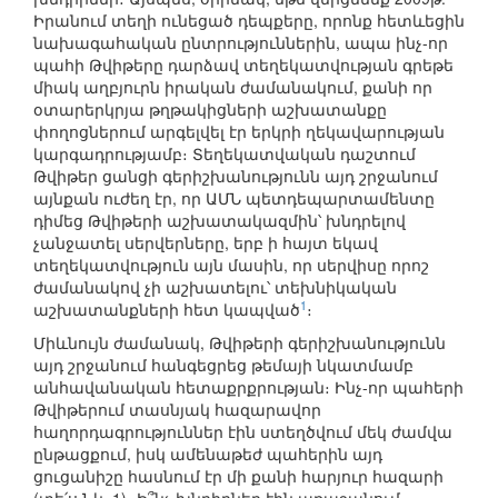
Իրանում տեղի ունեցած դեպքերը, որոնք հետևեցին
նախագահական ընտրություններին, ապա ինչ-որ
պահի Թվիթերը դարձավ տեղեկատվության գրեթե
միակ աղբյուրն իրական ժամանակում, քանի որ
օտարերկրյա թղթակիցների աշխատանքը
փողոցներում արգելվել էր երկրի ղեկավարության
կարգադրությամբ։ Տեղեկատվական դաշտում
Թվիթեր ցանցի գերիշխանությունն այդ շրջանում
այնքան ուժեղ էր, որ ԱՄՆ պետդեպարտամենտը
դիմեց Թվիթերի աշխատակազմին՝ խնդրելով
չանջատել սերվերները, երբ ի հայտ եկավ
տեղեկատվություն այն մասին, որ սերվիսը որոշ
ժամանակով չի աշխատելու՝ տեխնիկական
1
աշխատանքների հետ կապված
։
Միևնույն ժամանակ, Թվիթերի գերիշխանությունն
այդ շրջանում հանգեցրեց թեմայի նկատմամբ
անհավանական հետաքրքրության։ Ինչ-որ պահերի
Թվիթերում տասնյակ հազարավոր
հաղորդագրություններ էին ստեղծվում մեկ ժամվա
ընթացքում, իսկ ամենաթեժ պահերին այդ
ցուցանիշը հասնում էր մի քանի հարյուր հազարի