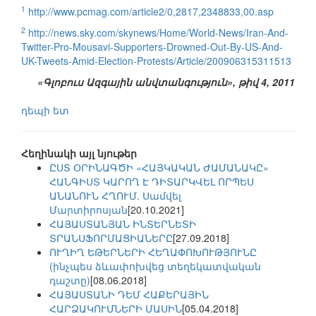
1
http://www.pcmag.com/article2/0,2817,2348833,00.asp
2
http://news.sky.com/skynews/Home/World-News/Iran-And-
Twitter-Pro-Mousavi-Supporters-Drowned-Out-By-US-And-
UK-Tweets-Amid-Election-Protests/Article/200906315311513
«Գլոբուս Ազգային անվտանգություն», թիվ 4, 2011
դեպի ետ
Հեղինակի այլ նյութեր
ԸՍՏ ՕՐԻՆԱԳԾԻ «ՀԱՅԿԱԿԱՆ ԺԱՄԱՆԱԿԸ»
ՀԱՆԳԻՍՏ ԿԱՐՈՂ Է ԴԻՏԱՐԿՎԵԼ ՈՐՊԵՍ
ԱՆԱՆՈՒՆ ՀՂՈՒՄ. Սամվել
Մարտիրոսյան
[20.10.2021]
ՀԱՅԱՍՏԱՆՅԱՆ ԻՆՏԵՐՆԵՏԻ
ՏՐԱՆՍՖՈՐՄԱՑԻԱՆԵՐԸ
[27.09.2018]
ՈՒՂԻՂ ԵԹԵՐՆԵՐԻ ՀԵՂԱՓՈԽՈՒԹՅՈՒՆԸ
(ինչպես ձևափոխվեց տեղեկատվական
դաշտը)
[08.06.2018]
ՀԱՅԱՍՏԱՆԻ ԴԵՄ ՀԱՔԵՐԱՅԻՆ
ՀԱՐՁԱԿՈՒՄՆԵՐԻ ՄԱՍԻՆ
[05.04.2018]