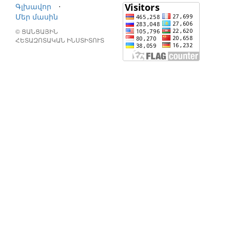
Գլխավոր
⋅
Մեր մասին
© ՑԱՆՑԱՅԻՆ
ՀԵՏԱԶՈՏԱԿԱՆ ԻՆՍՏԻՏՈՒՏ