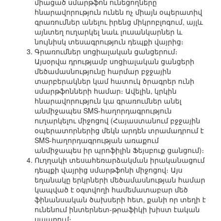
միացած սմարթֆոն ունեցողները
հնարավորություն ունեն ոչ միայն օպերատիվ
գրառումներ անելու իրենց միկրոբլոգում, այլև
այնտեղ ուղարկել նաև լուսանկարներ և
նույնիսկ տեսագրություն դեպքի վայրից։
Գրառումներ սոցիալական ցանցերում։
Այսօրվա դրությամբ սոցիալական ցանցերի
մեծամասնությունը հարմար բջջային
տարբերակներ կամ հատուկ ծրագրեր ունի
սմարթֆոնների համար։ Ավելին, կրկին
հնարավորություն կա գրառումներ անել
անմիջապես SMS-հաղորդագրություն
ուղարկելու միջոցով (Հայաստանում բջջային
օպերատորներից մեկն արդեն տրամադրում է
SMS-հաղորդագրության առաքում
անմիջապես իր պրոֆիլին Ֆեյսբուք ցանցում)։
Ուղղակի տեսահեռարձակման իրականացում
դեպքի վայրից սմարթֆոնի միջոցով։ Այս
եղանակը երկրների մեծամասնության համար
կապված է օգտվողի համեմատաբար մեծ
ֆինանսական ծախսերի հետ, քանի որ տեղի է
ունենում ինտերնետ-թրաֆիկի խիստ էական
սպառում։