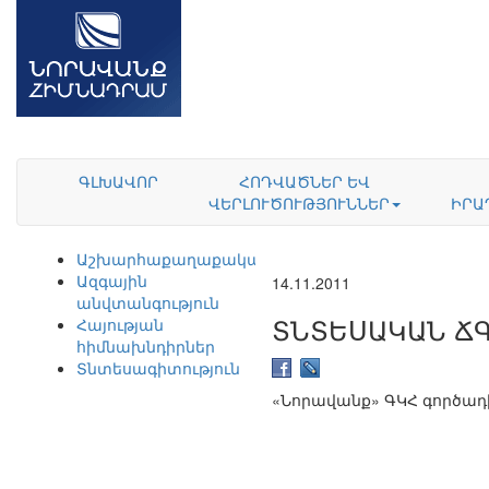
ԳԼԽԱՎՈՐ
ՀՈԴՎԱԾՆԵՐ ԵՎ
ՎԵՐԼՈՒԾՈՒԹՅՈՒՆՆԵՐ
ԻՐԱ
Աշխարհաքաղաքականություն
Ազգային
14.11.2011
անվտանգություն
ՏՆՏԵՍԱԿԱՆ Ճ
Հայության
հիմնախնդիրներ
Տնտեսագիտություն
«Նորավանք» ԳԿՀ գործադ