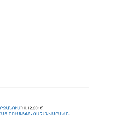
ՇՐՋԱՆՈՒՄ
[10.12.2018]
 ՀԱՅ-ՌՈՒՍԱԿԱՆ ՌԱԶՄԱՎԱՐԱԿԱՆ