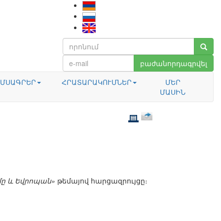
բաժանորդագրվել
ՄՍԱԳՐԵՐ
ՀՐԱՏԱՐԱԿՈՒՄՆԵՐ
ՄԵՐ
ՄԱՍԻՆ
ը և Եվրոպան»
թեմայով հարցազրույցը։