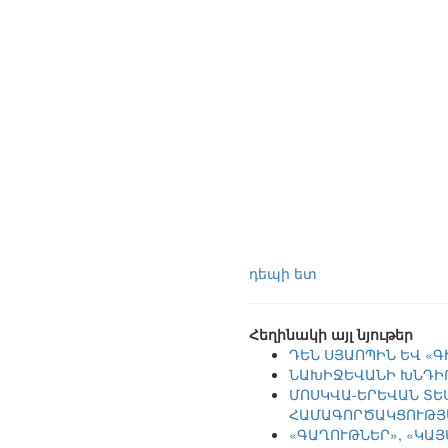
դեպի ետ
Հեղինակի այլ նյութեր
ԴԵՆ ՍՅԱՈՊԻՆ ԵՎ «
ՆԱԽԻՋԵՎԱՆԻ ԽՆԴԻ
ՄՈՍԿՎԱ-ԵՐԵՎԱՆ ՏԵ
ՀԱՄԱԳՈՐԾԱԿՑՈՒԹՅ
«ԳԱՂՈՒԹՆԵՐ», «ԿԱ