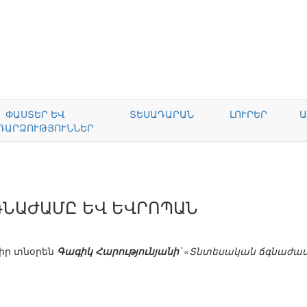
ՓԱՍՏԵՐ ԵՎ
ՏԵՍԱԴԱՐԱՆ
ԼՈՒՐԵՐ
Ա
ԴԱՐՁՈՒԹՅՈՒՆՆԵՐ
ԳՆԱԺԱՄԸ ԵՎ ԵՎՐՈՊԱՆ
իր տնօրեն
Գագիկ Հարությունյանի
՝ «Տնտեսական ճգնաժամ