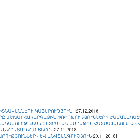
ԳԻՏՆԱԿԱՆՆԵՐԻ ԿԱՅՍՐՈՒԹՅՈՒՆ»
[27.12.2018]
ՐԸ ԱՇԽԱՐՀԱԿԱՐԳԱՅԻՆ ՓՈՓՈԽՈՒԹՅՈՒՆՆԵՐԻ ԺԱՄԱՆԱԿԱ
ՍԱԿԱՄՈՒՐՋ՝ «ՆԱԽԸՆՏՐԱԿԱՆ ՄԱՐԱԹՈՆ ՀԱՅԱՍՏԱՆՈՒՄ ԵՎ
ԱՆ ՀՐԱՏԱՊ ՀԱՐՑԵՐԸ»
[27.11.2018]
ՅՍՐՈՒԹՅՈՒՆՆԵՐ» ԵՎ ԱՆՎՏԱՆԳՈՒԹՅՈՒՆ
[20.11.2018]