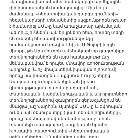
«կապիտալիստական» համակարգի արժեքային-
փիլիսոփայական համակարգից։ Միևնույն
ժամանակ, «հեղափոխական զարգացումների»
հեռանկարների տեսակետից սկզբունքորեն դժվար
է համադրել ԱՄՆ-ը կամ առաջատար արևմտյան
պետություններն այն երկրների հետ, որտեղ տեղի
են ունեցել հեղափոխություններ։ Այդ
համատեքստում տեղին է հիշել Ա.Թոյնբիի այն
միտքը, թե Արևմուտքի ամենակարևոր գաղտնիքը
տեխնոլոգիաներն են (այս հասկացությունը
մեկնաբանվում է որպես մտավոր գործունեության
արդյունք, և ոչ միայն տեխնիկական ոլորտում),
որոնք նա խստորեն թաքցնում է ուրիշներից։
Առայսօր արևմտյան երկրներն իրենց
գիտակրթական, ռազմաքաղաքական,
տնտեսական, կազմակերպչական և այլ ոլորտների
տեխնոլոգիաներով զգալիորեն գերազանցում են
մնացյալ աշխարհին։ Այսինքն՝ ԱՄՆ-ը և Եվրոպան
ունեն այն ռեսուրսները (կամ տեխնոլոգիաները),
որոնք ամենայն հավանականությամբ, գոնե
տեսանելի ապագայում, թույլ կտան նրանց
խուսափել դեստրուկտիվ «հեղափոխական
սցենարներից»։ Մասնավորապես, դրա