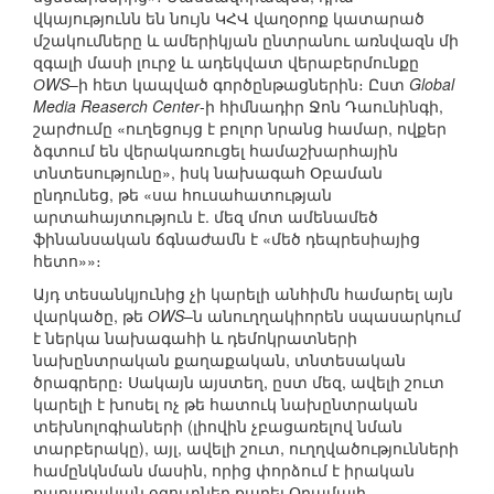
վկայությունն են նույն ԿՀՎ վաղօրոք կատարած
մշակումները և ամերիկյան ընտրանու առնվազն մի
զգալի մասի լուրջ և ադեկվատ վերաբերմունքը
ОWS
–ի հետ կապված գործընթացներին։ Ըստ
Global
Media Reaserch Center
-ի հիմնադիր Ջոն Դաունինգի,
շարժումը «ուղեցույց է բոլոր նրանց համար, ովքեր
ձգտում են վերակառուցել համաշխարհային
տնտեսությունը», իսկ նախագահ Օբաման
ընդունեց, թե «սա հուսահատության
արտահայտություն է. մեզ մոտ ամենամեծ
ֆինանսական ճգնաժամն է «մեծ դեպրեսիայից
հետո»»։
Այդ տեսանկյունից չի կարելի անհիմն համարել այն
վարկածը, թե
ОWS
–ն անուղղակիորեն սպասարկում
է ներկա նախագահի և դեմոկրատների
նախընտրական քաղաքական, տնտեսական
ծրագրերը։ Սակայն այստեղ, ըստ մեզ, ավելի շուտ
կարելի է խոսել ոչ թե հատուկ նախընտրական
տեխնոլոգիաների (լիովին չբացառելով նման
տարբերակը), այլ, ավելի շուտ, ուղղվածությունների
համընկնման մասին, որից փորձում է իրական
քաղաքական օգուտներ քաղել Օբամայի