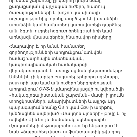
որ նման շարժումը չի կարող դուրս մնալ
քաղաքական-վարչական ուժերի, հատուկ
ծառայությունների և խոշոր կապիտալի
ուշադրությունից, որոնք փորձելու են (առանձին-
առանձին կամ համատեղ) կառավարելի դարձնել
այն, ձգտել ուղղել հօգուտ իրենց շահերի կամ
առնվազն վնասազերծել հնարավոր ռիսկերը։
Հնարավոր է, որ նման համատեղ
գործողությունների արդյունքում գտնվեն
համաշխարհային տնտեսական,
կապիտալիստական համակարգի
վերակառուցման և առողջացման դեղատոմսերը։
Ամենևին չի կարելի բացառել երկրորդ սցենարը,
ըստ որի՝ այս կամ այն ուժերի ներգործության
արդյունքում
ОWS-ն
կմարգինալացվի ու կվերածվի
«հակագլոբալիստական շարժման» մասի՝ ի լրումն
տրոցկիստների, անարխիստների և այլոց։ Այդ
պարագայում նրանք G8-ի կամ G20-ի առիթով
կմեծացնեն ավերված «Մակդոնալդների» թիվը և ոչ
ավելին։ Միևնույն ժամանակ, սցենարային
մշակումների մեթոդաբանությունը ենթադրում է
նաև «ծայրահեղ վատ» ու ֆանտաստիկ թվացող