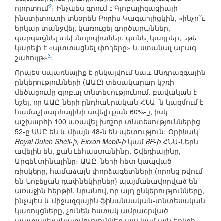
2
ոլորտում
։ Ինչպես գրում է Գլոբալիզացիայի
ինստիտուտի տնօրեն Բորիս Կագարլիցկին, «ինչո՞ւ
երկար տանջվել, կառուցել գործարաններ,
զարգացնել տեխնոլոգիաներ, գտնել կադրեր, եթե
կարելի է «պտտացնել փողերը» և ստանալ արագ
3
շահույթ»
։
Որպես սպառնալիք է ընկալվում նաև Անդրազգային
ընկերությունների (ԱԱԸ) տեսակարար կշռի
մեծացումը գլոբալ տնտեսությունում. բավական է
նշել, որ ԱԱԸ-ների ընդհանրական ՀՆԱ–ն կազմում է
համաշխարհայինի ավելի քան 60%-ը, իսկ
աշխարհի 100 առավել խոշոր տնտեսություններից
52-ը ԱԱԸ են և միայն 48-ն են պետություն։ Օրինակ՝
Royal Dutch Shell-ի, Exxon Mobil-ի
կամ
BP-ի
ՀՆԱ-ներն
ավելին են, քան Լեհաստանինը, Շվեդիայինը,
Արգենտինայինը։ ԱԱԸ–ների հետ կապված
ռիսկերը, համաձայն փորձագետների (որոնց թվում
են Նոբելյան դափնեկիրներ) պայմանավորված են
առաջին հերթին նրանով, որ այդ ընկերությունները,
ինչպես և միջազգային ֆինանսական-տնտեսական
կառույցները, չունեն հստակ ամրագրված
պատասխանատվություններ այս կամ այն երկրի