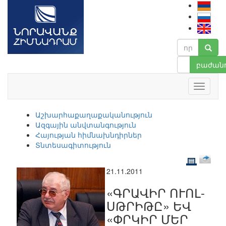
բաժանո
Աշխարհաքաղաքականություն
Ազգային անվտանգություն
Հայության հիմնախնդիրներ
Տնտեսագիտություն
21.11.2011
«ԳՐԱՎԻՐ ՈՒՈԼ-
ՍԹՐԻԹԸ» ԵՎ
«ՓՐԿԻՐ ՄԵՐ