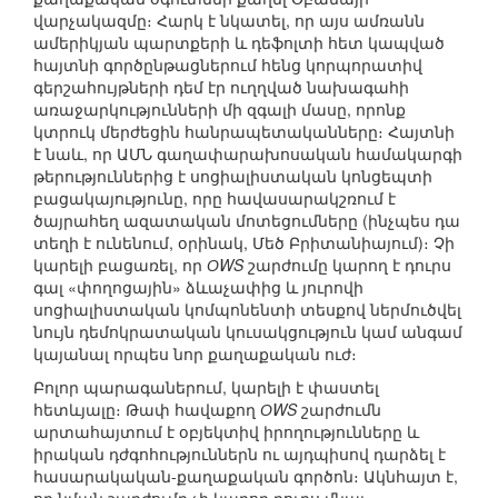
վարչակազմը։ Հարկ է նկատել, որ այս ամռանն
ամերիկյան պարտքերի և դեֆոլտի հետ կապված
հայտնի գործընթացներում հենց կորպորատիվ
գերշահույթների դեմ էր ուղղված նախագահի
առաջարկությունների մի զգալի մասը, որոնք
կտրուկ մերժեցին հանրապետականները։ Հայտնի
է նաև, որ ԱՄՆ գաղափարախոսական համակարգի
թերություններից է սոցիալիստական կոնցեպտի
բացակայությունը, որը հավասարակշռում է
ծայրահեղ ազատական մոտեցումները (ինչպես դա
տեղի է ունենում, օրինակ, Մեծ Բրիտանիայում)։ Չի
կարելի բացառել, որ
ОWS
շարժումը կարող է դուրս
գալ «փողոցային» ձևաչափից և յուրովի
սոցիալիստական կոմպոնենտի տեսքով ներմուծվել
նույն դեմոկրատական կուսակցություն կամ անգամ
կայանալ որպես նոր քաղաքական ուժ։
Բոլոր պարագաներում, կարելի է փաստել
հետևյալը։ Թափ հավաքող
ОWS
շարժումն
արտահայտում է օբյեկտիվ իրողությունները և
իրական դժգոհություններն ու այդպիսով դարձել է
հասարակական-քաղաքական գործոն։ Ակնհայտ է,