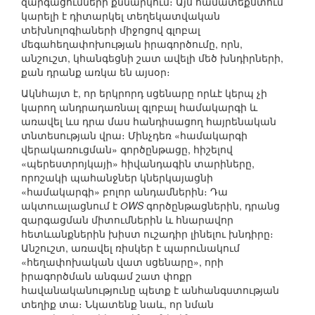
զարգացումների քննարկում։ Այս համատեքստում
կարելի է դիտարկել տեղեկատվական
տեխնոլոգիաների միջոցով գլոբալ
մեգահեղափոխության իրագործումը, որն,
անշուշտ, կհանգեցնի շատ ավելի մեծ խնդիրների,
քան դրանք առկա են այսօր։
Ակնհայտ է, որ երկրորդ սցենարը որևէ կերպ չի
կարող անդրադառնալ գլոբալ համակարգի և
առավել ևս դրա մաս հանդիսացող հայրենական
տնտեսության վրա։ Մինչդեռ «համակարգի
վերակառուցման» գործընթացը, հիշելով
«պերեստրոյկայի» հիվանդագին տարիները,
որոշակի պահանջներ կներկայացնի
«համակարգի» բոլոր անդամներին։ Դա
ակտուալացնում է
ОWS
գործընթացներին, դրանց
զարգացման միտումներին և հնարավոր
հետևանքներին խիստ ուշադիր լինելու խնդիրը։
Անշուշտ, առավել ռիսկեր է պարունակում
«հեղափոխական վատ սցենարը», որի
իրագործման անգամ շատ փոքր
հավանականությունը պետք է անհանգստության
տեղիք տա։ Նկատենք նաև, որ նման