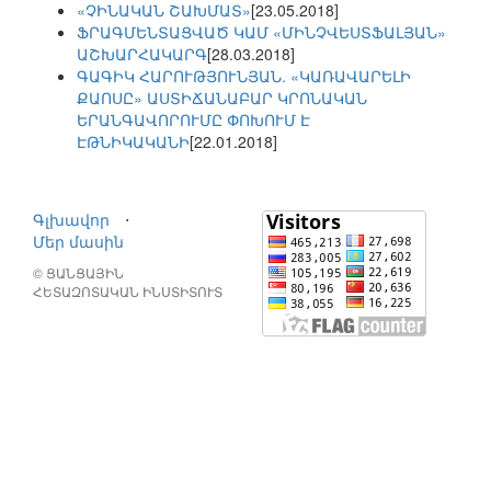
«ՉԻՆԱԿԱՆ ՇԱԽՄԱՏ»
[23.05.2018]
ՖՐԱԳՄԵՆՏԱՑՎԱԾ ԿԱՄ «ՄԻՆՉՎԵՍՏՖԱԼՅԱՆ»
ԱՇԽԱՐՀԱԿԱՐԳ
[28.03.2018]
ԳԱԳԻԿ ՀԱՐՈՒԹՅՈՒՆՅԱՆ. «ԿԱՌԱՎԱՐԵԼԻ
ՔԱՈՍԸ» ԱՍՏԻՃԱՆԱԲԱՐ ԿՐՈՆԱԿԱՆ
ԵՐԱՆԳԱՎՈՐՈՒՄԸ ՓՈԽՈՒՄ Է
ԷԹՆԻԿԱԿԱՆԻ
[22.01.2018]
Գլխավոր
⋅
Մեր մասին
© ՑԱՆՑԱՅԻՆ
ՀԵՏԱԶՈՏԱԿԱՆ ԻՆՍՏԻՏՈՒՏ