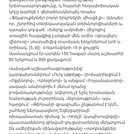
երիտասարդությունը, և հայտնի հեղափոխական
կոչը կարելի է վերաձևակերպել որպես
«Ֆեյսբուքերներ բոլոր երկրների, միացե՛ք»
։ Այնպես
որ, շնորհիվ տեղեկատվական տեխնոլոգիաների և,
այսպես կոչված, «խելոք ամբոխի» միջոցով
առաջին հավաքից չանցած մեկ ամիս «գրավելու
վիրուսը» տարածվեց տասնյակ երկրներում (տե՛ս,
օրինակ, [5, 6])։ Հոկտեմբերի 15-ի ցույցին
մասնակցում էր արդեն 150 հազար մարդ աշխարհի
82 երկրում և 950 քաղաքում։
Կախված աշխարհագրությունից՝
կարգախոսներում «Ուոլ-սթրիթը» փոխարինվում է
«Օքլենդով», «Լոնդոնով» և անգամ «Իսլամաբադով»,
սակայն անփոփոխ է մնում դրանց
բովանդակությունը։ Ավելորդ չէ նշել իրանական
հանրության յուրօրինակ «ճկունությունն» այս
հարցում. «Թեհրանի գրավումն» ընթանում է ԱՄՆ
շահերը ներկայացնող Շվեյցարիայի
դեսպանատան դիմաց, և «Կորչի՛ կապիտալիզմը»
պաստառներով զինված ցուցարարները մեղադրում
են ամերիկյան ղեկավարությանը «սադրանքներ