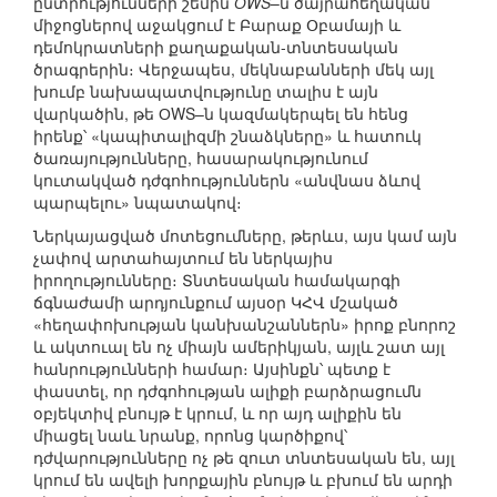
ընտրությունների շեմին
ОWS
–ն ծայրահեղական
միջոցներով աջակցում է Բարաք Օբամայի և
դեմոկրատների քաղաքական-տնտեսական
ծրագրերին։ Վերջապես, մեկնաբանների մեկ այլ
խումբ նախապատվությունը տալիս է այն
վարկածին, թե ОWS–ն կազմակերպել են հենց
իրենք՝ «կապիտալիզմի շնաձկները» և հատուկ
ծառայությունները, հասարակությունում
կուտակված դժգոհություններն «անվնաս ձևով
պարպելու» նպատակով։
Ներկայացված մոտեցումները, թերևս, այս կամ այն
չափով արտահայտում են ներկայիս
իրողությունները։ Տնտեսական համակարգի
ճգնաժամի արդյունքում այսօր ԿՀՎ մշակած
«հեղափոխության կանխանշաններն» իրոք բնորոշ
և ակտուալ են ոչ միայն ամերիկյան, այլև շատ այլ
հանրությունների համար։ Այսինքն՝ պետք է
փաստել, որ դժգոհության ալիքի բարձրացումն
օբյեկտիվ բնույթ է կրում, և որ այդ ալիքին են
միացել նաև նրանք, որոնց կարծիքով՝
դժվարությունները ոչ թե զուտ տնտեսական են, այլ
կրում են ավելի խորքային բնույթ և բխում են արդի