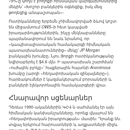
79%-ը կողմ է բողոքի հիմնական կարգախոսներից
մեկին՝ «Խոշոր բանկերին օգնեցիք, իսկ մեզ
թողեցիք անպաշտպան»։
Ոստիկանները երբեմն չհիմնավորված ձևով կոշտ
են միջամտում
OWS
–ի հետ կապված
իրադարձություններին, ինչը մեկնաբանները
պայմանավորում են նաև նրանով, որ
«կապիտալիստական համակարգի հիմնական
պատասխանատուներից» մեկը՝
JP Morgan
բանկային խումբը, Նյու Յորքի ոստիկանությանը
նվիրաբերել է $4.6 մլն։ Ի պատասխան շարժման՝
«ուժային բլոկը»՝ հաքերային հայտնի
Anonimous
խումբը (արդի «հեղափոխական զինյալները»),
հարձակումներ է կազմակերպում բորսաների և
բանկերի էլեկտրոնային համակարգերի վրա։
Հնարավոր սցենարներ
Դեռևս 1990-ականներին ԿՀՎ-ն սահմանել էր այն
հիմնական կանխանշանները, որոնք վկայում են
«հեղափոխական իրադրության» մասին։ Դրանք են.
տվյալ երկրում հարուստների և աղքատների միջև