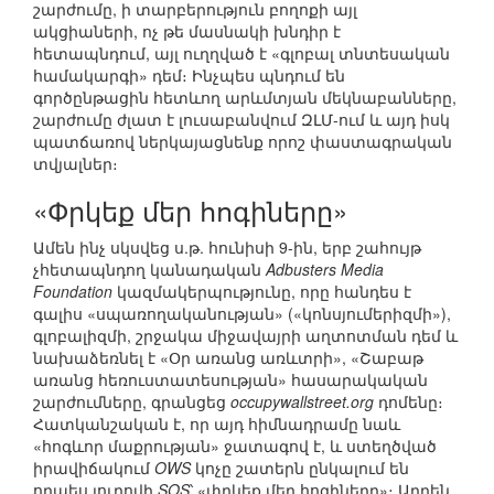
շարժումը, ի տարբերություն բողոքի այլ
ակցիաների, ոչ թե մասնակի խնդիր է
հետապնդում, այլ ուղղված է «գլոբալ տնտեսական
համակարգի» դեմ։ Ինչպես պնդում են
գործընթացին հետևող արևմտյան մեկնաբանները,
շարժումը ժլատ է լուսաբանվում ԶԼՄ-ում և այդ իսկ
պատճառով ներկայացնենք որոշ փաստագրական
տվյալներ։
«Փրկեք մեր հոգիները»
Ամեն ինչ սկսվեց ս.թ. հունիսի 9-ին, երբ շահույթ
չհետապնդող կանադական
Adbusters Media
Foundation
կազմակերպությունը, որը հանդես է
գալիս «սպառողականության» («կոնսյումերիզմի»),
գլոբալիզմի, շրջակա միջավայրի աղտոտման դեմ և
նախաձեռնել է «Օր առանց առևտրի», «Շաբաթ
առանց հեռուստատեսության» հասարակական
շարժումները, գրանցեց
occupywallstreet.org
դոմենը։
Հատկանշական է, որ այդ հիմնադրամը նաև
«հոգևոր մաքրության» ջատագով է, և ստեղծված
իրավիճակում
OWS
կոչը շատերն ընկալում են
որպես յուրովի
SOS
՝ «փրկեք մեր հոգիները»։ Արդեն