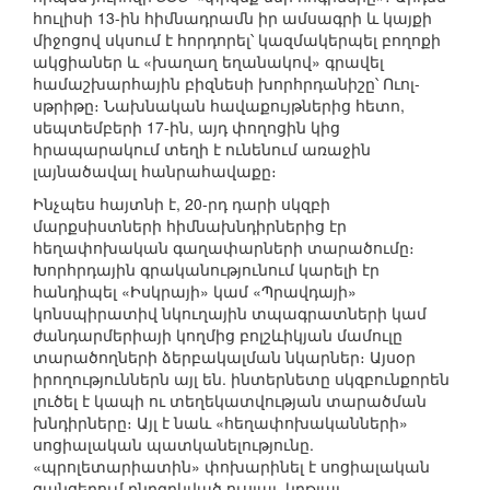
հուլիսի 13-ին հիմնադրամն իր ամսագրի և կայքի
միջոցով սկսում է հորդորել՝ կազմակերպել բողոքի
ակցիաներ և «խաղաղ եղանակով» գրավել
համաշխարհային բիզնեսի խորհրդանիշը՝ Ուոլ-
սթրիթը։ Նախնական հավաքույթներից հետո,
սեպտեմբերի 17-ին, այդ փողոցին կից
հրապարակում տեղի է ունենում առաջին
լայնածավալ հանրահավաքը։
Ինչպես հայտնի է, 20-րդ դարի սկզբի
մարքսիստների հիմնախնդիրներից էր
հեղափոխական գաղափարների տարածումը։
Խորհրդային գրականությունում կարելի էր
հանդիպել «Իսկրայի» կամ «Պրավդայի»
կոնսպիրատիվ նկուղային տպագրատների կամ
ժանդարմերիայի կողմից բոլշևիկյան մամուլը
տարածողների ձերբակալման նկարներ։ Այսօր
իրողություններն այլ են. ինտերնետը սկզբունքորեն
լուծել է կապի ու տեղեկատվության տարածման
խնդիրները։ Այլ է նաև «հեղափոխականների»
սոցիալական պատկանելությունը.
«պրոլետարիատին» փոխարինել է սոցիալական
ցանցերում ընդգրկված ուսյալ–կրթյալ