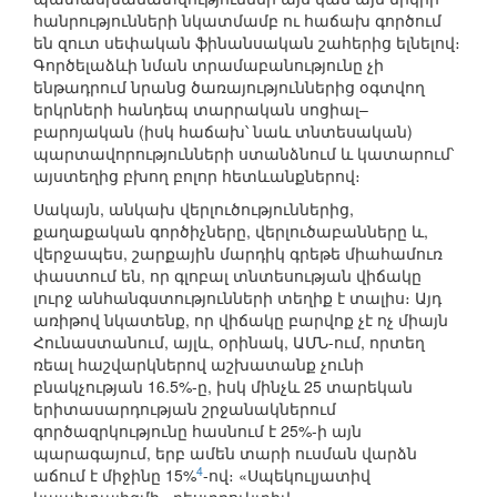
հանրությունների նկատմամբ ու հաճախ գործում
են զուտ սեփական ֆինանսական շահերից ելնելով։
Գործելաձևի նման տրամաբանությունը չի
ենթադրում նրանց ծառայություններից օգտվող
երկրների հանդեպ տարրական սոցիալ–
բարոյական (իսկ հաճախ՝ նաև տնտեսական)
պարտավորությունների ստանձնում և կատարում՝
այստեղից բխող բոլոր հետևանքներով։
Սակայն, անկախ վերլուծություններից,
քաղաքական գործիչները, վերլուծաբանները և,
վերջապես, շարքային մարդիկ գրեթե միահամուռ
փաստում են, որ գլոբալ տնտեսության վիճակը
լուրջ անհանգստությունների տեղիք է տալիս։ Այդ
առիթով նկատենք, որ վիճակը բարվոք չէ ոչ միայն
Հունաստանում, այլև, օրինակ, ԱՄՆ-ում, որտեղ
ռեալ հաշվարկներով աշխատանք չունի
բնակչության 16.5%-ը, իսկ մինչև 25 տարեկան
երիտասարդության շրջանակներում
գործազրկությունը հասնում է 25%-ի այն
պարագայում, երբ ամեն տարի ուսման վարձն
4
աճում է միջինը 15%
-ով։ «Սպեկուլյատիվ