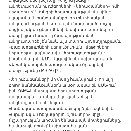
գոյացած մեծ խզումը, «միջին խավի»
անհետացումն ու դժգոհների՝ «նեղացածների» թվի
11
մեծացումը
։ Խնդրի հրատապության մասին է
վկայում այն հանգամանքը, որ տնտեսական
անկայունության հետ պայմանավորված խոշոր
սոցիալական ցնցումների կանխատեսումներին
ամերիկյան հատուկ ծառայություններն
անդրադարձել են նաև այս տարի։ Այդ ուղղությամբ,
«բաց աղբյուրների վերլուծության» մեթոդները
կիրառելով, լայնածավալ հետազոտություն է
իրականացրել ԱՄՆ Ազգային հետախուզության
Հեռանկարային հետազոտական ծրագրերի
վարչությունը (IARPA) [7].
Վերլուծաբանների մի մասը համարում է, որ այդ
բոլոր կանխանշաններն այսօր առկա են ԱՄՆ-ում,
իսկ
ОWS
–ն մոտալուտ հեղափոխության
ազդարարն է և անգամ զուգահեռներ է
անցկացնում արևմտյան
«հակակապիտալիստական» գործընթացների և
«արաբական հեղափոխությունների» միջև։
Ուշադրության արժանի են նաև այն մոտեցումները,
համաձայն որոնց՝ նախագահական