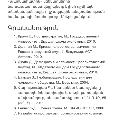
«ապոկալիպտիկ» սցենարներին
նախապատրաստվելը պետք է լինի ոչ միայն
տնտեսական, այլև ողջ ազգային անվտանգության
համակարգի մտահոգությունների ցանկում։
Գրականություն
Крауч К., Постдемократия, М., Государственный
университет, Высшая школа экономики, 2010.
Делягин М., Кризис человечества: выживет ли
Россия в нерусской смуте?, Владимир, АСТ
Астрель, 2010.
Дзола Д., Демократия и сложность: реалистический
подход, М., Издательский дом Государственного
университета, Высшая школа экономики, 2010.
Бауман З., Глобализация. Последствия для
человека и общества, М., Весь мир, 2004.
Հարությունյան Գ., Ինտերնետ կառույցները
«պոստդեմոկրատիայի» և տեղեկատվական
անվտանգության համատեքստում, 21 ԴԱՐ, #5
(33), էջ 3, 2011։
Рейнгольд Г.,Умная толпа, М., ФАИР-ПРЕСС, 2006.
Разработка программы прогнозирования крупных