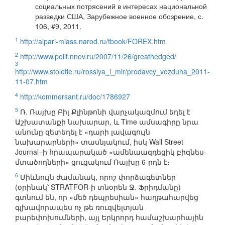
социальных потрясений в интересах национальной
разведки США, Зарубежное военное обозрение, с.
106, #9, 2011.
1
http://alpari-miass.narod.ru/tbook/FOREX.htm
2
http://www.polit.nnov.ru/2007/11/26/greathedged/
3
http://www.stoletie.ru/rossiya_i_mir/prodavcy_vozduha_2011-
11-07.htm
4
http://kommersant.ru/doc/1786927
5
Ռ. Ռայխը Բիլ Քլինթոնի վարչակազմում եղել է
Աշխատանքի նախարար, և Time ամսագիրը նրա
անունը զետեղել է «դարի լավագույն
նախարարների» տասնյակում, իսկ Wall Street
Journal–ի հրապարակած «ամենաազդեցիկ բիզնես-
մտածողների» ցուցակում Ռայխը 6-րդն է։
6
Միևնույն ժամանակ, որոշ փորձագետներ
(օրինակ՝ STRATFOR-ի տնօրեն Ջ. Ֆրիդմանը)
գտնում են, որ «մեծ դեպրեսիան» հաղթահարվեց
գլխավորապես ոչ թե ռուզվելտյան
բարեփոխումների, այլ Երկրորդ համաշխարհային