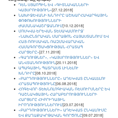
ԴԵՆ ՍՅԱՈՊԻՆ ԵՎ «ԳԻՏՆԱԿԱՆՆԵՐԻ
ԿԱՅՍՐՈՒԹՅՈՒՆ»
[27.12.2018]
ՆԱԽԻՋԵՎԱՆԻ ԽՆԴԻՐԸ ԱՇԽԱՐՀԱԿԱՐԳԱՅԻՆ
ՓՈՓՈԽՈՒԹՅՈՒՆՆԵՐԻ
ԺԱՄԱՆԱԿԱՇՐՋԱՆՈՒՄ
[10.12.2018]
ՄՈՍԿՎԱ-ԵՐԵՎԱՆ ՏԵՍԱԿԱՄՈՒՐՋ՝
«ՆԱԽԸՆՏՐԱԿԱՆ ՄԱՐԱԹՈՆ ՀԱՅԱՍՏԱՆՈՒՄ ԵՎ
ՀԱՅ-ՌՈՒՍԱԿԱՆ ՌԱԶՄԱՎԱՐԱԿԱՆ
ՀԱՄԱԳՈՐԾԱԿՑՈՒԹՅԱՆ ՀՐԱՏԱՊ
ՀԱՐՑԵՐԸ»
[27.11.2018]
«ԳԱՂՈՒԹՆԵՐ», «ԿԱՅՍՐՈՒԹՅՈՒՆՆԵՐ» ԵՎ
ԱՆՎՏԱՆԳՈՒԹՅՈՒՆ
[20.11.2018]
ԱՊԱԳԱՅԻՆ ՊԱՏՐԱՍՏ ԼԻՆԵԼՈՒ
ԽՆԴԻՐԸ
[08.10.2018]
«ԲԱՐԴՈՒԹՅՈՒՆՆԵՐԸ» ԱԴԵԿՎԱՏ ԸՆԿԱԼԵԼՈՒ
ՀՐԱՏԱՊՈՒԹՅՈՒՆԸ
[06.08.2018]
ՀՈԳԵՎՈՐ-ՏԵԽՆՈԼՈԳԻԱԿԱՆ ՌԵՍՈՒՐՍՆԵՐԸ ԵՎ
ԴԱՇՆԱԿՑԱՅԻՆ ՀԱՐԱԲԵՐՈՒԹՅՈՒՆՆԵՐԻ
ՀԱՐՑԵՐԸ ՀԻԲՐԻԴԱՅԻՆ
ԻՐՈՂՈՒԹՅՈՒՆՆԵՐՈՒՄ
[23.07.2018]
«ԲԱՐԴՈՒԹՅՈՒՆՆԵՐԻ» ԱԴԵԿՎԱՏ ԸՆԿԱԼՈՒՄԸ
ԵՎ ՔԱՂԱՔԱԿՐԹԱԿԱՆ ԳՈՐԾՈՆԸ
[09.07.2018]