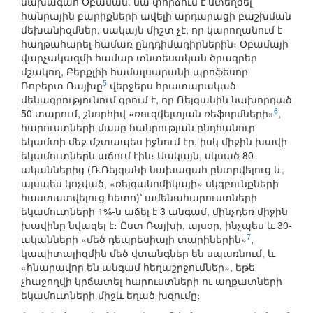
նախագահ Օբաման. նա փորձում է ստեղծել
հանրային բարիքների ավելի արդարացի բաշխման
մեխանիզմներ, սակայն միշտ չէ, որ կարողանում է
հաղթահարել համառ ընդդիմադիրներին։ Օբամայի
վարչակազմի համար տնտեսական ծրագրեր
մշակող, Բերքլիի համալսարանի պրոֆեսոր
5
Ռոբերտ Ռայխը
վերջերս հրատարակած
մենագրությունում գրում է, որ Ռեյգանին նախորդած
6
50 տարում, շնորհիվ «ռուզվելտյան ռեֆորմների»
,
հարուստների մասը հանրության ընդհանուր
եկամտի մեջ մշտապես իջնում էր, իսկ միջին խավի
եկամուտներն աճում էին։ Սակայն, սկսած 80-
ականներից (Ռ.Ռեյգանի նախագահ ընտրվելուց և,
այսպես կոչված, «ռեյգանոմիկայի» սկզբունքների
հաստատվելուց հետո)՝ ամենահարուստների
եկամուտների 1%-ն աճել է 3 անգամ, մինչդեռ միջին
խավինը նվազել է։ Ըստ Ռայխի, այսօր, ինչպես և 30-
7
ականների «մեծ դեպրեսիայի տարիներին»
,
կապիտալիզմին մեծ վտանգներ են սպառնում, և
«հնարավոր են անգամ հեղաշրջումներ», եթե
չհաջողվի կրճատել հարուստների ու աղքատների
եկամուտների միջև եղած խզումը։