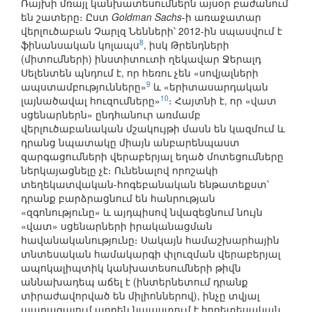
Ռայխի մռայլ կանխատեսումներն այսօր բաժանում
են շատերը։ Ըստ
Goldman Sachs
-ի առաջատար
վերլուծաբան Չարլզ Նենների՝ 2012-ին սպասվում է
8
ֆինանսական կոլապս
, իսկ Թրենդների
(միտումների) ինստիտուտի ղեկավար Ջերալդ
Սելենտեն պնդում է, որ հեռու չեն «սովյալների
9
ապստամբությունները»
և «երիտասարդական
10
լայնածավալ հուզումները»
։ Հայտնի է, որ «վատ
սցենարներն» ընդհանուր առմամբ
վերլուծաբանական մշակույթի մասն են կազմում և
դրանց նպատակը միայն անբարենպաստ
զարգացումների վերաբերյալ եղած մոտեցումները
ներկայացնելը չէ։ Ունենալով որոշակի
տեղեկատվական-հոգեբանական ենթատեքստ՝
դրանք բարձրացնում են հանրության
«զգոնությունը» և այդպիսով նվազեցնում նույն
«վատ» սցենարների իրականացման
հավանականությունը։ Սակայն համաշխարհային
տնտեսական համակարգի փլուզման վերաբերյալ
ապոկալիպտիկ կանխատեսումների թիվն
աննախադեպ աճել է (ինտերնետում դրանք
տիրաժավորված են միլիոններով), ինչը տվյալ
պարագայում արդեն նպաստում է հոռետեսական