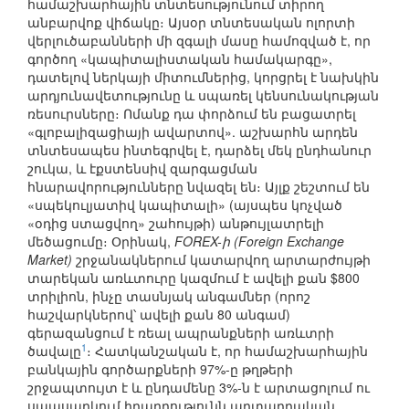
համաշխարհային տնտեսությունում տիրող
անբարվոք վիճակը։ Այսօր տնտեսական ոլորտի
վերլուծաբանների մի զգալի մասը համոզված է, որ
գործող «կապիտալիստական համակարգը»,
դատելով ներկայի միտումներից, կորցրել է նախկին
արդյունավետությունը և սպառել կենսունակության
ռեսուրսները։ Ոմանք դա փորձում են բացատրել
«գլոբալիզացիայի ավարտով». աշխարհն արդեն
տնտեսապես ինտեգրվել է, դարձել մեկ ընդհանուր
շուկա, և էքստենսիվ զարգացման
հնարավորությունները նվազել են։ Այլք շեշտում են
«սպեկուլյատիվ կապիտալի» (այսպես կոչված
«օդից ստացվող» շահույթի) անթույլատրելի
մեծացումը։ Օրինակ,
FOREX-ի (Foreign Exchange
Market)
շրջանակներում կատարվող արտարժույթի
տարեկան առևտուրը կազմում է ավելի քան $800
տրիլիոն, ինչը տասնյակ անգամներ (որոշ
հաշվարկներով՝ ավելի քան 80 անգամ)
գերազանցում է ռեալ ապրանքների առևտրի
1
ծավալը
։ Հատկանշական է, որ համաշխարհային
բանկային գործարքների 97%-ը թղթերի
շրջապտույտ է և ընդամենը 3%-ն է արտացոլում ու
սպասարկում իրադրությունն արտադրական