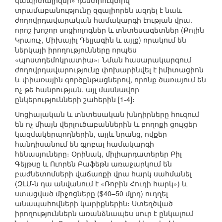
կապիտալիզմի» դեստրուկտիվ
տրամաբանությունը զգալիորեն ազդել է նաև
ժողովրդավարական համակարգի էության վրա.
որոշ խոշոր սոցիոլոգներ և տնտեսագետներ (Քոլին
Կրաուչ, Միխայիլ Դելյագին և այլք) որակում են
ներկայի իրողությունները որպես
«պոստդեմոկրատիա»։ Նման հասարակարգում
ժողովրդավարությունը փոխարինվել է իմիտացիոն
և փիառային գործընթացներով, որոնք ծառայում են
ոչ թե հանրության, այլ մասնավոր
ընկերությունների շահերին [1-4]։
Սոցիալական և տնտեսական խնդիրները հուզում
են ոչ միայն վերլուծաբաններին և բողոքի ցույցեր
կազմակերպողներին, այլև նրանց, ովքեր
հանդիսանում են գլոբալ համակարգի
հենասյուները։ Օրինակ, միլիարդատերեր Բիլ
Գեյթսը և Ուորեն Բաֆեթն առաջարկում են
բաժնետոմսերի վաճառքի վրա հարկ սահմանել
(ԶԼՄ-ն դա անվանում է «Ռոբին Հուդի հարկ») և
ստացված միջոցները ($40–50 մլրդ) ուղղել
անապահովների կարիքներին։ Ստեղծված
իրողություններն առանձնապես սուր է ընկալում