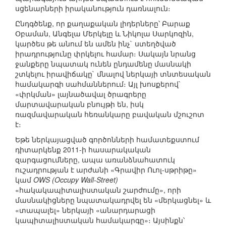
սցենարների իրականություն դառնալուն։
Ընդգծենք, որ քաղաքական լիդերները՝ Բարաք
Օբաման, Անգելա Մերկելը և Նիկոլա Սարկոզին,
կարծես թե անում են ամեն ինչ` ստեղծված
իրադրությունը փրկելու համար։ Սակայն նրանց
ջանքերը նպատակ ունեն ընդամենը մասնակի
շտկելու իրավիճակը` մնալով ներկայի տնտեսական
համակարգի սահմաններում։ Այլ խոսքերով`
«փրկման» լայնածավալ ծրագրերը
մարտավարական բնույթի են, իսկ
ռազմավարական հեռանկարը բավական մշուշոտ
է։
Եթե ներկայացված գործոնների համատեքստում
դիտարկենք 2011-ի հասարակական
զարգացումները, ապա առանձնահատուկ
ուշադրության է արժանի «Գրավիր Ուոլ-սթրիթը»
կամ
OWS (Occupy Wall-Street)
«հակակապիտալիստական շարժումը», որի
մասնակիցները նպատակադրվել են «մերկացնել» և
«տապալել» ներկայի «անարդարացի
կապիտալիստական համակարգը»։ Այսինքն՝