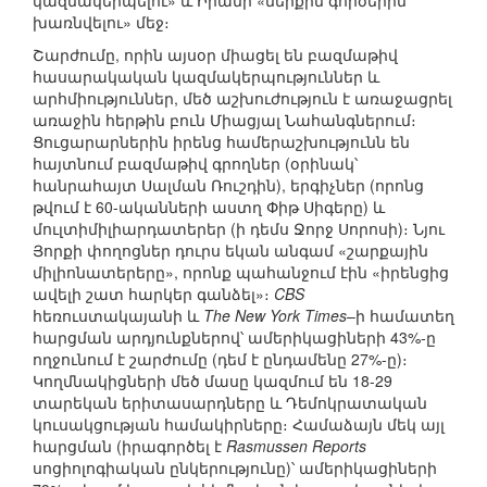
կազմակերպելու» և Իրանի «ներքին գործերին
խառնվելու» մեջ։
Շարժումը, որին այսօր միացել են բազմաթիվ
հասարակական կազմակերպություններ և
արհմիություններ, մեծ աշխուժություն է առաջացրել
առաջին հերթին բուն Միացյալ Նահանգներում։
Ցուցարարներին իրենց համերաշխությունն են
հայտնում բազմաթիվ գրողներ (օրինակ՝
հանրահայտ Սալման Ռուշդին), երգիչներ (որոնց
թվում է 60-ականների աստղ Փիթ Սիգերը) և
մուլտիմիլիարդատերեր (ի դեմս Ջորջ Սորոսի)։ Նյու
Յորքի փողոցներ դուրս եկան անգամ «շարքային
միլիոնատերերը», որոնք պահանջում էին «իրենցից
ավելի շատ հարկեր գանձել»։
CBS
հեռուստակայանի և
The New York Times
–ի համատեղ
հարցման արդյունքներով՝ ամերիկացիների 43%-ը
ողջունում է շարժումը (դեմ է ընդամենը 27%-ը)։
Կողմնակիցների մեծ մասը կազմում են 18-29
տարեկան երիտասարդները և Դեմոկրատական
կուսակցության համակիրները։ Համաձայն մեկ այլ
հարցման (իրագործել է
Rasmussen Reports
սոցիոլոգիական ընկերությունը)՝ ամերիկացիների