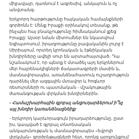
միջավայր, դառնում է ագրեսիվ. անկայուն և ոչ
անվտանգ։
Երկրորդ հարթությունը հայկական համայնքների
գործոնն է: Մենք Իրաքի օրինակով տեսանք, թե
ինչպես հայ բնակչությունը հիմնականում լքեց
Իրաքը: Այսօր նման միտումներ են նկատվում
Եգիպտոսում. իրադրությունը բավականին լուրջ է
Սիրիայում, որտեղ կրոնական և էթնիկական
խնդիրները ավելի սուր են արտահայտված։ Դա
նշանակում է, որ պետք է մտածել այդ երկրներում
մեր հայրենակիցների ճակատագրերի մասին և,
մասնավորապես, առանձնահատուկ ուշադրություն
դարձնել մեր ազգային մտավոր և հոգևոր
ռեսուրսների ու պատմական - մշակութային
ժառանգության փրկման խնդիրներին։
- Համաշխարհային գլոբալ անցուդարձերում ի՞նչ
այլ խնդիր կառանձնացնեիք:
- Երկրորդ կարևորագույն իրադարձությունը, ըստ
իս, կապված է գլոբալ տնտեսական
անկայունության և մասնավորապես «եվրոյի
փրկման» գործընթացների հետ, որոնց արդյունքում