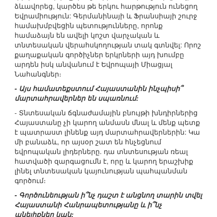
ձևավորեց, կարծես թե երկու հարթություն ունեցող
Եվրամիություն: Գերմանինայի և Ֆրանսիայի շուրջ
համախմբվեցին պետությունները, որոնք
համաձայն են ավելի կոշտ վարչական և
տնտեսական վերահսկողության տակ գտնվել: Որոշ
քաղաքական գործիչներ երկրների այդ խումբը
արդեն իսկ անվանում է Եվրոպայի Միացյալ
Նահանգներ։
- Այս համատեքստում Հայաստանին ինչպիսի՞
մարտահրավերներ են սպառնում:
- Տնտեսական ճգնաժամային բնույթի խնդիրներից
Հայաստանը չի կարող անմասն մնալ և մենք պետք
է պատրաստ լինենք այդ մարտահրավերներին: Կա
մի բանաձև, որ այսօր շատ են հնչեցնում
եվրոպական լիդերները. դա տնտեսության ռեալ
հատվածի զարգացումն է, որը և կարող երաշխիք
լինել տնտեսական կայունության պահպանման
գործում։
- Գործունեության ի՞նչ դաշտ է անցնող տարին տվել
Հայաստանի Հանրապետությանը և ի՞նչ
անելիքներ կան: