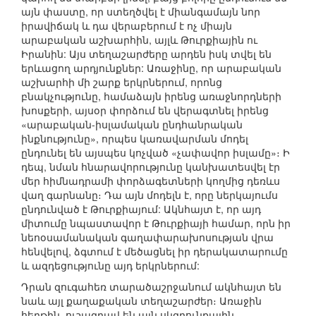
այն փաստը, որ ստեղծվել է միանգամայն նոր
իրավիճակ և դա վերաբերում է ոչ միայն
արաբական աշխարհին, այլև Թուրքիային ու
Իրանին: Այս տեղաշարժերը արդեն իսկ տվել են
երևացող արդյունքներ: Առաջինը, որ արաբական
աշխարհի մի շարք երկրներում, որոնց
բնակչությունը, համաձայն իրենց առաջնորդների
խոսքերի, այսօր փորձում են վերագտնել իրենց
«արաբական-իսլամական ընդհանրական
ինքնությունը», որպես կառավարման մոդել
ընդունել են այսպես կոչված «չափավոր իսլամը»։ Ի
դեպ, նման հնարավորությունը կանխատեսվել էր
մեր հիմնադրամի փորձագետների կողմից դեռևս
վաղ գարնանը։ Դա այն մոդելն է, որը ներկայումս
ընդունված է Թուրքիայում: Ակնհայտ է, որ այդ
միտումը նպաստավոր է Թուրքիայի համար, որն իր
նեոօսամանական գաղափարախոսության վրա
հենվելով, ձգտում է մեծացնել իր դերակատարումը
և ազդեցությունը այդ երկրներում:
Դրան զուգահեռ տարածաշրջանում ակնհայտ են
նաև այլ քաղաքական տեղաշարժեր։ Առաջին
հերթին, ուշագրավ են այն սկզբունքային