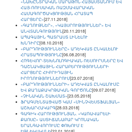
«ՆԱԽԸՆՏՐԱԿԱՆ ՄԱՐԱԹՈՆ ՀԱՅԱՍՏԱՆՈՒՄ ԵՎ
ՀԱՅ-ՌՈՒՍԱԿԱՆ ՌԱԶՄԱՎԱՐԱԿԱՆ
ՀԱՄԱԳՈՐԾԱԿՑՈՒԹՅԱՆ ՀՐԱՏԱՊ
ՀԱՐՑԵՐԸ»
[27.11.2018]
«ԳԱՂՈՒԹՆԵՐ», «ԿԱՅՍՐՈՒԹՅՈՒՆՆԵՐ» ԵՎ
ԱՆՎՏԱՆԳՈՒԹՅՈՒՆ
[20.11.2018]
ԱՊԱԳԱՅԻՆ ՊԱՏՐԱՍՏ ԼԻՆԵԼՈՒ
ԽՆԴԻՐԸ
[08.10.2018]
«ԲԱՐԴՈՒԹՅՈՒՆՆԵՐԸ» ԱԴԵԿՎԱՏ ԸՆԿԱԼԵԼՈՒ
ՀՐԱՏԱՊՈՒԹՅՈՒՆԸ
[06.08.2018]
ՀՈԳԵՎՈՐ-ՏԵԽՆՈԼՈԳԻԱԿԱՆ ՌԵՍՈՒՐՍՆԵՐԸ ԵՎ
ԴԱՇՆԱԿՑԱՅԻՆ ՀԱՐԱԲԵՐՈՒԹՅՈՒՆՆԵՐԻ
ՀԱՐՑԵՐԸ ՀԻԲՐԻԴԱՅԻՆ
ԻՐՈՂՈՒԹՅՈՒՆՆԵՐՈՒՄ
[23.07.2018]
«ԲԱՐԴՈՒԹՅՈՒՆՆԵՐԻ» ԱԴԵԿՎԱՏ ԸՆԿԱԼՈՒՄԸ
ԵՎ ՔԱՂԱՔԱԿՐԹԱԿԱՆ ԳՈՐԾՈՆԸ
[09.07.2018]
«ՉԻՆԱԿԱՆ ՇԱԽՄԱՏ»
[23.05.2018]
ՖՐԱԳՄԵՆՏԱՑՎԱԾ ԿԱՄ «ՄԻՆՉՎԵՍՏՖԱԼՅԱՆ»
ԱՇԽԱՐՀԱԿԱՐԳ
[28.03.2018]
ԳԱԳԻԿ ՀԱՐՈՒԹՅՈՒՆՅԱՆ. «ԿԱՌԱՎԱՐԵԼԻ
ՔԱՈՍԸ» ԱՍՏԻՃԱՆԱԲԱՐ ԿՐՈՆԱԿԱՆ
ԵՐԱՆԳԱՎՈՐՈՒՄԸ ՓՈԽՈՒՄ Է
ԷԹՆԻԿԱԿԱՆԻ
[22.01.2018]