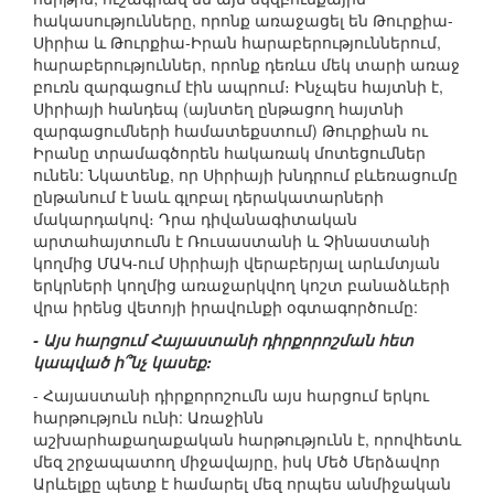
հակասությունները, որոնք առաջացել են Թուրքիա-
Սիրիա և Թուրքիա-Իրան հարաբերություններում,
հարաբերություններ, որոնք դեռևս մեկ տարի առաջ
բուռն զարգացում էին ապրում։ Ինչպես հայտնի է,
Սիրիայի հանդեպ (այնտեղ ընթացող հայտնի
զարգացումների համատեքստում) Թուրքիան ու
Իրանը տրամագծորեն հակառակ մոտեցումներ
ունեն: Նկատենք, որ Սիրիայի խնդրում բևեռացումը
ընթանում է նաև գլոբալ դերակատարների
մակարդակով։ Դրա դիվանագիտական
արտահայտումն է Ռուսաստանի և Չինաստանի
կողմից ՄԱԿ-ում Սիրիայի վերաբերյալ արևմտյան
երկրների կողմից առաջարկվող կոշտ բանաձևերի
վրա իրենց վետոյի իրավունքի օգտագործումը:
- Այս հարցում Հայաստանի դիրքորոշման հետ
կապված ի՞նչ կասեք:
- Հայաստանի դիրքորոշումն այս հարցում երկու
հարթություն ունի: Առաջինն
աշխարհաքաղաքական հարթությունն է, որովհետև
մեզ շրջապատող միջավայրը, իսկ Մեծ Մերձավոր
Արևելքը պետք է համարել մեզ որպես անմիջական