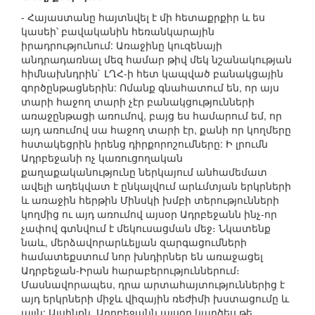
- Հայաստանը հայտնվել է մի հետաքրքիր և ես
կասեի՝ բավականին հեռանկարային
իրադրությունում: Առաջինը կուզենայի
անդրադառնալ մեզ համար թիվ մեկ նշանակության
հիմնախնդրին` ԼՂՀ-ի հետ կապված բանակցային
գործընթացներին: Ոմանք գնահատում են, որ այս
տարի հաջող տարի չէր բանակցությունների
առաջընթացի առումով, բայց ես համարում եմ, որ
այդ առումով սա հաջող տարի էր, քանի որ կողմերը
հստակեցրին իրենց դիրքորոշումները: Ի լրումն
Ադրբեջանի ոչ կառուցողական
քաղաքականությունը ներկայում անհամեմատ
ավելի ադեկվատ է ընկալվում արևմտյան երկրների
և առաջին հերթին Մինսկի խմբի տերությունների
կողմից ու այդ առումով այսօր Ադրբեջանն ինչ-որ
չափով գտնվում է մեկուսացման մեջ։ Նկատենք
նաև, մերձավորարևելյան զարգացումների
համատեքստում նոր խնդիրներ են առաջացել
Ադրբեջան-Իրան հարաբերություններում։
Մասնավորապես, դրա արտահայտություններից է
այդ երկրների միջև վիզային ռեժիմի խստացումը և
այլն: Այսինքն, Ադրբեջանն այսօր կարծես թե