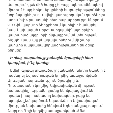
Սա թվում է, թե մեծ հարց չէ, բայց այնուամենայնիվ
միտում է այդ երկու երկրների հարաբերությունները
նորմալացնելու ու ավելի կառուցողական դարձնելու
առումով: Վրաստանի հետ հարաբերություններում
2011-ին կարևոր ձեռքբերում կարելի է համարել
նաև նախագահ Սերժ Սարգսյանի` այդ երկիր
կատարած այցը, որի ընթացքում տնտեսության,
ինչպես նաև այլ բնագավառներում մի շարք
կարևոր պայմանավորվածություններ են ձեռք
բերվել:
- Ի դեպ, տարածաշրջանային ծրագրերի հետ
կապված, ի՞նչ կասեք:
- Ավելի գլոբալ տարածաշրջանային խնդիր կարելի է
համարել Եվրամիության կողմից առաջարկված
Արևելյան հարևանություն ծրագիրը և
Ռուսաստանի կողմից՝ Եվրասիական միության
նախագիծը: Երբեմն դրանք ներկայացվում են
որպես իրար հակասող նախագծեր, բայց ես
այդպես չեմ կարծում: Նկատեմ, որ Եվրասիական
միության նախագծը հենվում է դեռ անցյալ դարում
Շարլ դե Գոլի կողմից առաջարկված «Մեծ