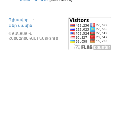
Գլխավոր
⋅
Մեր մասին
© ՑԱՆՑԱՅԻՆ
ՀԵՏԱԶՈՏԱԿԱՆ ԻՆՍՏԻՏՈՒՏ