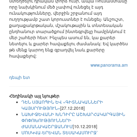
ստեղծելու դրական փորձ ունի, ապա Ռուսաստանը
որը նախկինում մեծ չափով ունեցել է այդ
ունակությունները, վերջին շրջանում այդ
ուղղությամբ շատ կորուստներ է ունեցել։ Անշուշտ,
քաղաքակրթական, մշակութային և տնտեսական
ընդհանուր տարածքում ինտեգրվելը համընկնում է
մեր շահերի հետ: Ինչպես ասում են, կա քարեր
նետելու և քարեր հավաքելու ժամանակ: Եվ կարծես
թե մենք կարող ենք զբաղվել նաև քարերը
հավաքելով:
www.panorama.am
դեպի ետ
Հեղինակի այլ նյութեր
ԴԵՆ ՍՅԱՈՊԻՆ ԵՎ «ԳԻՏՆԱԿԱՆՆԵՐԻ
ԿԱՅՍՐՈՒԹՅՈՒՆ»
[27.12.2018]
ՆԱԽԻՋԵՎԱՆԻ ԽՆԴԻՐԸ ԱՇԽԱՐՀԱԿԱՐԳԱՅԻՆ
ՓՈՓՈԽՈՒԹՅՈՒՆՆԵՐԻ
ԺԱՄԱՆԱԿԱՇՐՋԱՆՈՒՄ
[10.12.2018]
ՄՈՍԿՎԱ-ԵՐԵՎԱՆ ՏԵՍԱԿԱՄՈՒՐՋ՝