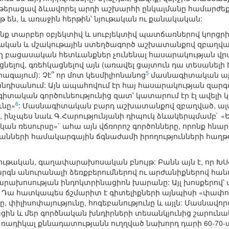
` թերացավ ձևավորել արդի աշխարհի ընկալմանը համարժեք
են, և առաջին հերթին՝ նյութական ու քանակական:
ենք տարբեր օբյեկտիվ և սուբյեկտիվ պատճառներով կորց
ական և մշակութային ստեղծագործ աշխատանքով զբաղվա
արող բացասական հետևանքներ չունենալ հասարակության 
նելով, գռեհկացնելով այն (առավել ցայտուն դա տեսանելի 
5
գայում): Չէ՞ որ մոտ կեսմիլիոնանոց
մասնագիտական այս
նդիսանում: Այն ապահովում էր հայ հասարակության զարգ
իտական գործունեությունից զատ՝ կատարում էր էլ ավելի 
6
ւնը»
: Մասնագիտական բարդ աշխատանքով զբաղված, ալտ
ը, ինչպես նաև Գ.Հարությունյանի դիպուկ ձևակերպմամբ`
ն ռեսուրսը»` ահա այն վճռորոշ գործոնները, որոնք հն
կանների համակարգային ճգնաժամի իրողությունների հաղ
յութական, գաղափարախոսական բնույթ: Բանն այն է, որ 
րգն անուրանալի ձեռքբերումներով ու արժանիքներով հանդե
ախոսության ինդոկտրինացիոն խարանը: Այլ խոսքերով՝ ա
: Դա հատկապես ճշմարիտ է գիտելիքների այնպիսի «փափու
, փիլիսոփայությունը, հոգեբանությունը և այլն: Մասնավ
ացին և մեր գործնական խնդիրների տեսանկյունից շարունա
ի ռադիկալ քննադատությանն ուղղված նախորդ դարի 60-70