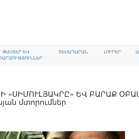
ՓԱՍՏԵՐ ԵՎ
ՏԵՍԱԴԱՐԱՆ
ԼՈՒՐԵՐ
Ա
ԴԱՐՁՈՒԹՅՈՒՆՆԵՐ
Ի «ՍԻՄՈՒԼՅԱԿՐԸ» ԵՎ ԲԱՐԱՔ ՕԲԱՄ
իսյան մտորումներ