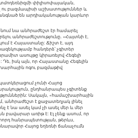
ոստմոդեռնիզմի փիլիսոփայական,
ու բազմապիսի աշխատություններ և
ր կանգնած են արդիականության կարևոր
նում նա անհրաժեշտ էր համարել
լու անհրաժեշտությունը. «Հայտնի է,
ւմ է Հայաստանը: Ճիշտ է, այդ
րազեկությամբ հանդերձ՝ չգիտեր
սրամիտ ասույթը կիրառելով Հեգելի
: Դե, իսկ այն, որ Հայաստանը Հեգելին
աշխարհային ոգու բազմաթիվ
պատկերացում չունի Հայոց
սարակություն, ընդհանրապես չգիտենք
ություններին: Սակայն, «համաշխարհային
մ, անհրաժեշտ է քաջատեղյակ լինել
չ է նա ասել կամ չի ասել մեր և մեր
 բավարար առիթ է: Էլ չենք ասում, որ
րորդ հանրապետության, թերևս,
հնարավոր Հայոց եղեռնի ճանաչումն