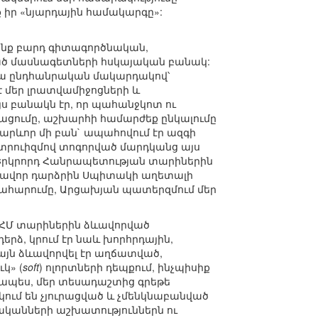
 իր «նյարդային համակարգը»:
րինք բարդ գիտագործնական,
ծ մասնագետների հսկայական բանակ:
վրա ընդհանրական մակարդակով՝
է մեր լրատվամիջոցների և
 բանակն էր, որ պահանջկոտ ու
ացումը, աշխարհի համարժեք ընկալումը
կարևոր մի բան` ապահովում էր ազգի
րուիզմով տոգորված մարդկանց այս
 «Երկրորդ Հանրապետության տարիներին
արավոր դարձրին Սպիտակի աղետալի
թահարումը, Արցախյան պատերզմում մեր
ԽՍՀՄ տարիներին ձևավորված
րձ, կրում էր նաև խորհրդային,
յն ձևավորվել էր աղճատված,
կ» (
soft
) ոլորտների դեպքում, ինչպիսիք
որապես, մեր տեսադաշտից գրեթե
կում են չյուրացված և չմենկնաբանված
-ականների աշխատություններն ու