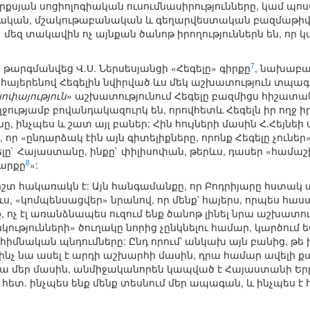
րքսյան սոցիոլոգիական ուսումնասիրությունները, կամ պ
ական, մշակութաբանական և գեղարվեստական բազմաթիվ 
յլ` մեզ տակավին ոչ այնքան ծանոթ իրողություններն են, ո
7
թարգմանվեց Վ.Ս. Ներսեսյանցի «Հեգելը» գիրքը
, նախաբա
հայերենով Հեգելին նվիրված ևս մեկ աշխատություն տպագրե
ոփայություն»
աշխատությունում Հեգելը բազմիցս հիշատակո
ջությամբ բովանդակազուրկ են, որովհետև Հեգելն իր ողջ ի
 ինչպես և շատ այլ բաներ: Հին հույների մասին Հ.Հեյնեի 
 որ «ընդարձակ էին այն գիտելիքները, որոնք Հեգելը չուներ»
գելը` Հայաստանը, ինքը` փիլիսոփան, թերևս, դասեր «համ
8
շարքը
»:
իշտ հակառակն է: Այն հանգամանքը, որ Բոդրիյարը հստակ 
ս, «կոմպենսացվեր» նրանով, որ մենք՝ հայերս, որպես հա
ք, ոչ էլ առանձնապես ուզում ենք ծանոթ լինել նրա աշխատ
ւթյունների» ծուղակը նորից չընկնելու համար, կարծում ե
հիմնական պնդումները: Ընդ որում՝ անկախ այն բանից, թե ին
ինչ նա ասել է արդի աշխարհի մասին, դրա համար ավելի քան
նա մեր մասին, անմիջականորեն կապված է Հայաստանի Եր
ետ. ինչպես ենք մենք տեսնում մեր ապագան, և ինչպես է 