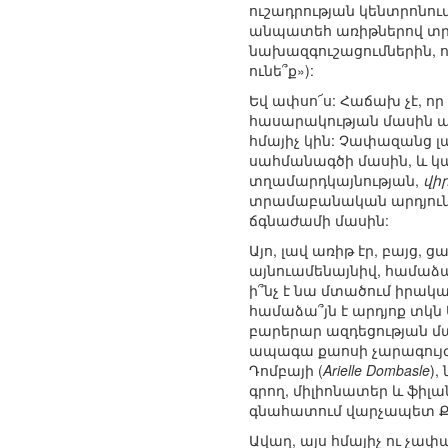
ուշադրության կենտրոնու
անպատեհ առիթներով տրվ
նախազգուշացումներին, ո
ունե՞ք»):
Եվ ափսո՜ս: Հաճախ չէ, որ
հասարակության մասին պ
հմայիչ կին: Չափազանց լա
սահմանագծի մասին, և կա
տղամարդկայնության,
վի
տրամաբանական արդյունք 
ճգնաժամի մասին:
Այո, լավ առիթ էր, բայց, 
այնուամենայնիվ, համաձա
ի՞նչ է նա մտածում իրակ
համաձա՞յն է արդյոք տկն
բարերար ազդեցության մ
ապագա քաոսի չարագույժ ն
Դոմբայի (
Arielle Dombasle
),
գրող, միլիոնատեր և ֆիլ
գնահատում վարչապետ Քե
Ավաղ, այս հմայիչ ու չա