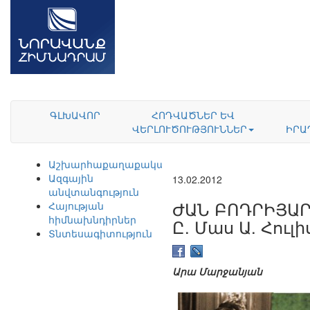
ԳԼԽԱՎՈՐ
ՀՈԴՎԱԾՆԵՐ ԵՎ
ՎԵՐԼՈՒԾՈՒԹՅՈՒՆՆԵՐ
ԻՐԱ
Աշխարհաքաղաքականություն
Ազգային
13.02.2012
անվտանգություն
ԺԱՆ ԲՈԴՐԻՅԱՐ
Հայության
հիմնախնդիրներ
Ը. Մաս Ա. Հուլ
Տնտեսագիտություն
Արա Մարջանյան