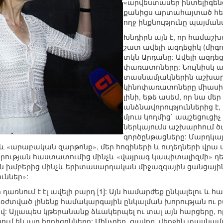
«արվեստասեր ինտելիգենց
քանիցս արտահայտած հետև
ողջ ինքնությունը պայմա
Խնդիրն այն է, որ համաշ
շատ ավելի ազդեցիկ (միգու
տկն Արդանը: Ավելի ազդեց
փառատոները: Նույնիսկ ա
տասնամյակներին աշխարհի
կինոփառատոները միասին 
լինի, եթե ասեմ, որ նա մ
անձնավորություններից է, 
մյուս կողմից` ապշեցուցի
ներկայումս աշխարհում ծ
գործընթացները: Մարդկա
և «արաբական զարթոնք», մեր հոգիների և ուղեղների վրա
իրության հաստատումից մինչև «վայրագ կապիտալիզմի» դե
ան խմբերից մինչև երիտասարդական միջազգային ցանցայի
ւններ»:
 դառնում է էլ ավելի բարդ [1]: Այն համարժեք ընկալելու և
 օժտված լինենք համակարգային ընկալման խորության ու բ
 Այլապես կթերանանք ձևակերպել ու տալ այն հարցերը, ո
նում են այդ հորիզոնները: Մինչդեռ, ցավոք, վերջին տասնա