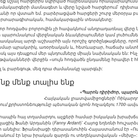
ք նշյալ հարցերին նվիրված հայրենական հրապարակումնե
համակարգերի մասնագետ և վերը նշված հարցերում` դիլետան
Քանի որ վստահ եմ. բարձրացված հարցերի շուրջ մերօրյա 
 ճարտարագիտական, համակարգային տեսակետը:
, որ հոդվածս բոլորովին չի հավակնում անդրադառնալ վեր
չի պարունակում վերջնական ձևակերպումներ կամ լուծումներ
 հասկանալ արդի աշխարհի այն որոշիչ գործընթացները, որո
ամար պրակտիկ, առօրեական և, հետևաբար, հաճախ անտե
նիսկ այս դեպքում մեր պնդումները միայն նախնական են: Ինչ
թվականների վերջին «սույն հոդվածն ընդամենը հրավեր է
 և բարեգութ, մեզ դրա ժամանակը պարգևի:
ոնք մենք տալիս ենք
«Պարոն դիրիժոր, պարոն 
Հայկական լրատվամիջոցների՝ Ռիկարդ
ւմ քրիստոնեությունը պետական կրոն հռչակելու 1700-ամ
 տապին հայ տղամարդու աչքերի համար իսկական խրախճան
լացիկ Ֆանի Արդանին (
Fanny Ardant
)՝ Հայոց եղեռնի հուշա
ր անելիս: Ֆրանսիացի դերասանուհին Հայաստանում էր «Ո
անում էր նրա իրական զարդն ու տեղեկատվական «մեխը»: Ո