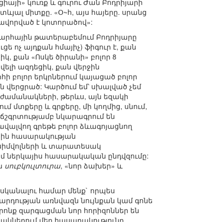
իայի» կուռք և գուրու Ժան Բոդրիյարի
յալ միտքը. «Օ~հ, այս հայերը. սրանց
նավորված է կոտորածով»:
խարհային թատերաբեմում Բոդրիյարը
ցե ոչ այդքան հմայիչ) ֆիգուր է, քան
իկ, քան «Ոսկե ծիրանի» բոլոր 8
վելի ազդեցիկ, քան վերջին
 բոլոր երկրներում կայացած բոլոր
վերցրած: Կարծում եմ՝ սխալված չեմ
եր ժամանակների, թերևս, այն եզակի
ում մտքերը և գրքերը, մի կողմից, սնում,
չ ճշգրտությամբ նկարագրում են
ավալվող գրեթե բոլոր ձևագոյացնող
յին հասարակության
 սիմվոլների և տարատեսակ
մ ներկայիս հասարակական ընդվզումը:
ն
սուբկուլտուրա
, «նոր ձախեր» և
 հասկանալու համար մենք` որպես
արդության առնվազն նույնքան կամ գոնե
րոնք զարգացման նոր հորիզոններ են
մյակներում մեր հասարակությունը