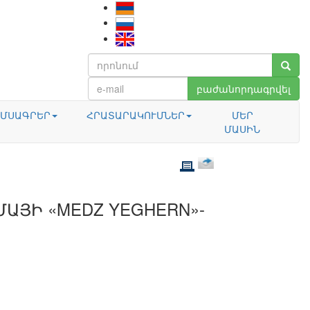
բաժանորդագրվել
ՄՍԱԳՐԵՐ
ՀՐԱՏԱՐԱԿՈՒՄՆԵՐ
ՄԵՐ
ՄԱՍԻՆ
ԱՅԻ «MEDZ YEGHERN»-