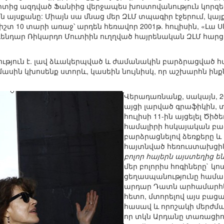
րտից ազդված Ֆանիից վերջապես խոստովանություն կորզե
այն այսքանը: Միայն սա մնաց մեր ԶԼՄ տպագիր էջերում, կա
չ, ճիշտ 10 տարի առաջ՝ արդեն հեռավոր 2001թ. հուլիսին, «
գենդար Ռիկարդո Մուտիին ուղղված հայրենական ԶԼՄ հարցեր
ություն է. լավ ձևակերպված և ժամանակին բարձրացված հար
ասին կխոսենք ստորև, կասեին նույնիսկ, որ աշխարհն ինք
Վերադառնանք, սակայն, 2
այցի լարված գրաֆիկին, 
հուլիսի 11-ին այցելել Ծի
համալիրի հսկայական բազ
բարձրացնելով ձեռքերը և
հայտնված հեռուստախցիկ
բոլոր հայերն այստեղից են
մեր բոլորիս հոգիները` 
ցեղասպանությունը համառ
արդար Դատն արհամարհելո
հետո, մտորելով այս բացա
հասավ և որոշակի մերժմա
որ տկն Արդանը տառացիոր