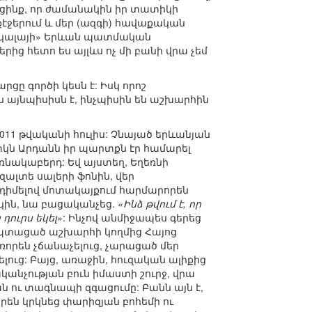
ցինք, որ ժամանակին իր տատիկի
յքէջերում և մեր (ազգի) հավաքական
Լա Սկալայի» Երևան պատմական
ից հետո ես այլևս ոչ մի բանի վրա չեմ
ցը գործի կեսն է: Իսկ որոշ
ն այնպիսիսն է, ինչպիսին են աշխարհին
011 թվականի հուլիս: Չնայած երևանյան
տկն Արդանն իր պարտքն էր համարել
ծեռնակաբերդ: Եվ այստեղ, Եղեռնի
ալտե սալերի ֆոնին, վեր
 դիմելով մոտակայքում հարմարորեն
ին, նա բացականչեց.
«Ինձ թվում է, որ
 դուրս եկել»
: Ինչով անմիջապես գերեց
կոպտացած աշխարհի կողմից Հայոց
որեն չճանաչելուց, չարացած մեր
ւց: Բայց, առաջին, հուզական ալիքից
կանչության բուն իմաստի շուրջ, վրա
ն ու տագնապի զգացումը: Բանն այն է,
են կրկնեց փարիզյան բոհեմի ու