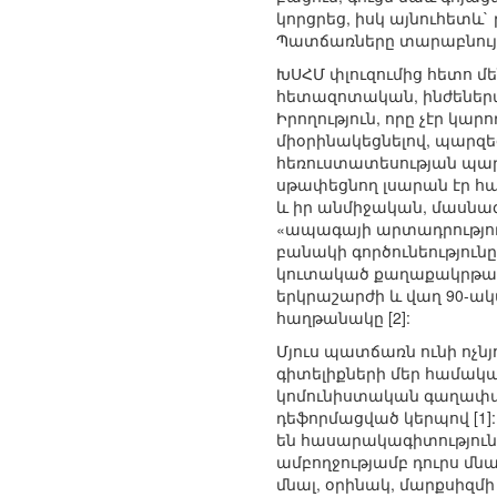
կորցրեց, իսկ այնուհետև
Պատճառները տարաբնույթ 
ԽՍՀՄ փլուզումից հետո մ
հետազոտական, ինժեներ
Իրողություն, որը չէր կ
միօրինակեցնելով, պարզեց
հեռուստատեսության պարա
սթափեցնող լսարան էր հա
և իր անմիջական, մասնագ
«ապագայի արտադրությո
բանակի գործունեություն
կուտակած քաղաքակրթակա
երկրաշարժի և վաղ 90-ա
հաղթանակը [2]:
Մյուս պատճառն ունի ոչն
գիտելիքների մեր համակա
կոմունիստական գաղափար
դեֆորմացված կերպով [1]
են հասարակագիտությունը
ամբողջությամբ դուրս մն
մնալ, օրինակ, մարքսիզմ