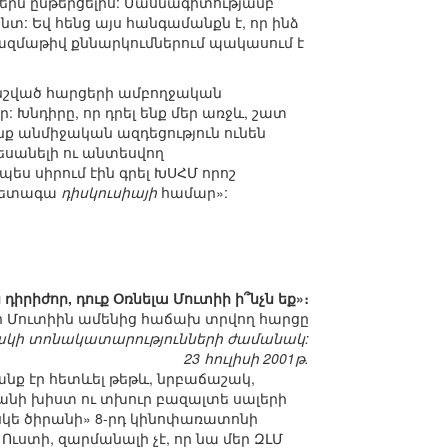
րն ընթերցելիս: Մասնագիտությամբ
տ: Եվ հենց այս հանգամանքն է, որ ինձ
բազմաթիվ քննարկումներում պակասում է
ը նշված հարցերի ամբողջական
: Խնդիրը, որ դրել ենք մեր առջև, շատ
նք անմիջական ազդեցություն ունեն
սանելի ու անտեսվող
պես սիրում էին գրել ԽՍՀՄ որոշ
 հետագա
դիսկուսիայի
համար»:
դիրիժոր, դուք Օռնելա Մուտիի ի՞նչն եք»։
ո Մուտիին ամենից հաճախ տրվող հարցը
յակի տոնակատարությունների ժամանակ:
23 հուլիսի 2001թ.
ք էր հետևել թեթև, նրբաճաշակ,
րձանի խիստ ու տխուր բազալտե սալերի
սկե ծիրանի» 8-րդ կինոփառատոնի
ւստի, զարմանալի չէ, որ նա մեր ԶԼՄ