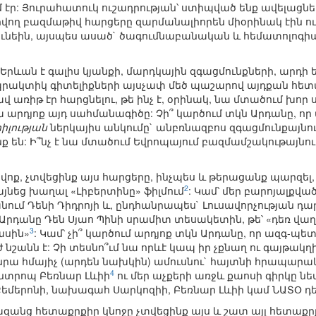
մ էր: Յուրահատուկ ուշադրության՝ ստիպված ենք ավելացն
ող բազմաթիվ հարցերը զարմանալիորեն միօրինակ էին ո
ւնեին, այսպես ասած` ծագումնաբանական և հեմատոլոգիա
 Երևան է գալիս կյանքի, մարդկային զգացմունքների, արդի
րակտիկ գիտելիքների այսչափ մեծ պաշարով այդքան հետա
վ առիթ էր հարցնելու, թե ինչ է, օրինակ, նա մտածում խո
 արդյոք այդ սահմանագիծը: Չի՞ կարծում տկն Արդանը, 
րիլության
ներկայիս անկումը` անբռնազբոս զգացմունքայն
են: Ի՞նչ է նա մտածում Եվրոպայում բազմամշակութայնությ
ցավոք, չտվեցինք այս հարցերը, ինչպես և թերացանք պարզել,
2
յնեց խաղալ «Լիբերտինը» ֆիլմում
: Կամ՝ մեր բարոյալքվա
անում Դենի Դիդրոյի և, ընդհանրապես` Լուսավորչության դ
 Արդանը Դեն Սյաո Պինի սրամիտ տեսակետին, թե՝ «դեռ վ
3
ասին»
: Կամ՝ չի՞ կարծում արդյոք տկն Արդանը, որ ազգ-պե
շանն է: Չի տեսնո՞ւմ նա որևէ կապ իր չքնաղ ու գայթակղի
 նրա հմայիչ (արդեն նախկին) ամուսնու` հայտնի հրապար
4
անտրոպ Բեռնար Լևիի
ու մեր աչքերի առջև քաոսի գիրկը նե
մերոնի, նախագահ Սարկոզիի, Բեռնար Լևիի կամ ՆԱՏՕ դե
փազանց հետաքրքիր կնոջը չտվեցինք այս և շատ այլ հետաք