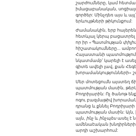
շարժումները, կամ հետմա
իմացաբանական, սոցիալ
գործեր: Մինչդեռ այս և ա
երևույթների թիկունքում:
Ժամանակին, երբ հայերեն 
հետևյալ կերպ բացատրել 
որ իր
«Պատմության փիլիս
հիշատակումները... ամբող
Հայաստանի պատմությունը,
նկատմամբ՝ կարելի է ասել,
գիտե ավելի լավ, քան Հե
խորամանկությունների» 
Մեր մոտեցումն այստեղ ճ
պատմության մասին, թերև
Բոդրիյարին: Ոչ ծանոթ են
ոգու բազմաթիվ խորամանկո
դրանց և քննել Բոդրիյարի 
պատմության մասին: Այն, 
այն,
ինչ
և
ինչպես
ասել է 
ամենաէական խնդիրների հ
արդի աշխարհում: