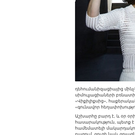
դեհումանիզացիայից մինչ
սիմուլյացիաների բռնատ
«Վիքիլիքսից», հաքերակ
«գունավոր հեղափոխությո
Աշխարհը բարդ է, և օր օրի
հասարակություն, պետք է
համեմատելի մակարդակով:
բացում, գուցե նաև գոյաց