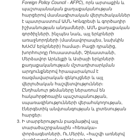
Foreign Policy Council - AFPC
), որն արտաքին և
պաշտպանական քաղաքականության
հարցերով մասնագիտական վերլուծականներ
է պատրաստում ԱՄՆ Կոնգրեսի և գործադիր
իշխանության անդամների, ԱՄՆ քաղաքական
գործիչների, ինչպես նաև, այլ երկրների
առաջնորդների (մասնավորապես, նախկին
ԽՍՀՄ երկրների) համար։ Բացի դրանից,
խորհուրդը Ռուսաստանի, Չինաստանի,
Մերձավոր Արևելքի և Ասիայի երկրների
քաղաքականության մշտադիտարկման
արդյունքներով հրապարակում է
ռազմավարական զեկույցներ և այլ
վերլուծական հաշվետվություններ։
Ընդհանուր թեմաները ներառում են
հակահրթիռային պաշտպանության,
սպառազինությունների վերահսկողության,
էներգետիկ անվտանգության և լրտեսության
հարցեր։
Ի տարբերություն բազմաթիվ այլ
տարածաշրջանային «հեռակա»
փորձագետների, Ու.Մերին, «հաշվի առնելով
վաշինգտոնյան տեղեկացված