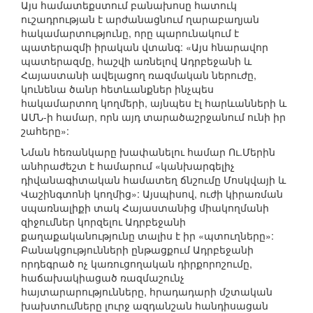
Այս համատեքստում բանախոսը հատուկ
ուշադրության է արժանացնում ղարաբաղյան
հակամարտությունը, որը պարունակում է
պատերազմի իրական վտանգ: «Այս հնարավոր
պատերազմը, հաշվի առնելով Ադրբեջանի և
Հայաստանի ավելացող ռազմական ներուժը,
կունենա ծանր հետևանքներ ինչպես
հակամարտող կողմերի, այնպես էլ հարևանների և
ԱՄՆ-ի համար, որն այդ տարածաշրջանում ունի իր
շահերը»:
Նման հեռանկարը խափանելու համար Ու.Մերին
անհրաժեշտ է համարում «կանխարգելիչ
դիվանագիտական համատեղ ճնշումը Մոսկվայի և
Վաշինգտոնի կողմից»: Այսպիսով, ուժի կիրառման
սպառնալիքի տակ Հայաստանից միակողմանի
զիջումներ կորզելու Ադրբեջանի
քաղաքականությունը տալիս է իր «պտուղները»:
Բանակցությունների ընթացքում Ադրբեջանի
որդեգրած ոչ կառուցողական դիրքորոշումը,
հաճախակիացած ռազմաշունչ
հայտարարությունները, հրադադարի մշտական
խախտումները լուրջ ազդանշան հանդիսացան