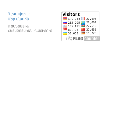
Գլխավոր
⋅
Մեր մասին
© ՑԱՆՑԱՅԻՆ
ՀԵՏԱԶՈՏԱԿԱՆ ԻՆՍՏԻՏՈՒՏ