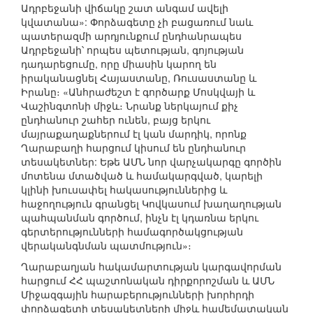
Ադրբեջանի վիճակը շատ անգամ ավելի
կվատանա»: Փորձագետը չի բացառում նաև
պատերազմի արդյունքում ընդհանրապես
Ադրբեջանի՝ որպես պետության, գոյության
դադարեցումը, որը միասին կարող են
իրականացնել Հայաստանը, Ռուսաստանը և
Իրանը։ «Անհրաժեշտ է գործարք Մոսկվայի և
Վաշինգտոնի միջև։ Նրանք ներկայում քիչ
ընդհանուր շահեր ունեն, բայց երկու
մայրաքաղաքներում էլ կան մարդիկ, որոնք
Ղարաբաղի հարցում կիսում են ընդհանուր
տեսակետներ: Եթե ԱՄՆ նոր վարչակարգը գործին
մոտենա մտածված և համակարգված, կարելի
կլինի խուսափել հակասություններից և
հաջողություն գրանցել Կովկասում խաղաղության
պահպանման գործում, ինչն էլ կդառնա երկու
գերտերությունների համագործակցության
վերականգնման պատմություն»։
Ղարաբաղյան հակամարտության կարգավորման
հարցում ՀՀ պաշտոնական դիրքորոշման և ԱՄՆ
Միջազգային հարաբերությունների խորհրդի
փորձագետի տեսակետների միջև համեմատական