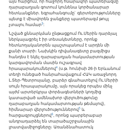
այն հարցում, որ հաջորդ հնարավոր պատերազմը
ղարաբաղյան գոտում կունենա կործանարար
հետևանքներ. եզրահանգումը` գերտերությունները
պետք է միավորեն ջանքերը պատերազմ թույլ
3
չտալու համար
:
Նշված քննարկման ընթացքում Ու.Մերին դարձյալ
ներկայացրել է իր տեսակետները, որոնք
հետևողականորեն պաշտպանում է արդեն մի
քանի տարի։ Նախկին դիվանագետը բազմիցս
հանդես է եկել ղարաբաղյան հակամարտության
կարգավորման մասին ուշագրավ
4
հրապարակումներով
(ս.թ. հունիսի 26-ի Երևանում
տեղի ունեցած հանրահավաքում ՀԱԿ առաջնորդ
Լ.Տեր-Պետրոսյանը, բարձր գնահատելով Ու.Մերիի
սույն հրապարակումը, այն որակեց որպես մինչ
այժմ արտերկրյա փորձագետների կողմից
կատարված ամենախոր վերլուծությունը
ղարաբաղյան հակամարտության թեմայով),
5
հիմնարար վերլուծություններով
և
6
հարցազրույցներով
, որոնց պարբերաբար
անդրադարձել են տարածաշրջանային
լրատվամիջոցները։ Առանձնահատուկ