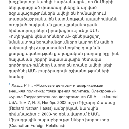
խոչընդոտը։ Կարելի է արձանագրել, որ Ու.Մերիի
ներկայացրած փաստարկները և արված
եզրակացություններն ավելի են հիմնավորում
տարածաշրջանային կայունության ապահովմանն
ուղղված հայկական քաղաքականության
հիմնադրույթների իրավացիությունը։ ԱՄՆ
«ուղեղային կենտրոններում» գեներացվող
նմանատիպ եզրահանգումները կարող են ավելի
ամրապնդել Հայաստանի կողմից զսպման
քաղաքականության քաղաքական բաղադրիչը, իսկ
հայկական լոբբիի նպատակային հետագա
գործողությունները կարող են դրանք ավելի լսելի
դարձնել ԱՄՆ բարձրագույն իշխանությունների
համար:
1
Хаасс Р.Н., «Мозговые центры» и американская
внешняя политика: точка зрения политика. Электронный
журнал Государственного департамента США — eJournal
USA. Том 7, № 3, Ноябрь 2002 года (Ռիչարդ Հաասսը
(Richard Nathan Haass) ամերիկյան նախկին
դիվանագետ է, 2003-ից ղեկավարում է ԱՄՆ
Միջազգային հարաբերությունների խորհուրդը
(Council on Foreign Relations)։