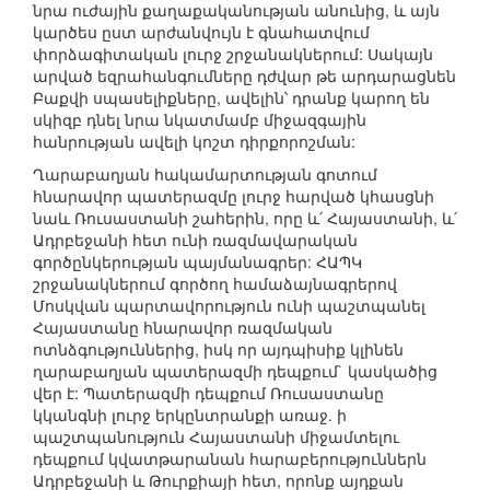
նրա ուժային քաղաքականության անունից, և այն
կարծես ըստ արժանվույն է գնահատվում
փորձագիտական լուրջ շրջանակներում: Սակայն
արված եզրահանգումները դժվար թե արդարացնեն
Բաքվի սպասելիքները, ավելին՝ դրանք կարող են
սկիզբ դնել նրա նկատմամբ միջազգային
հանրության ավելի կոշտ դիրքորոշման:
Ղարաբաղյան հակամարտության գոտում
հնարավոր պատերազմը լուրջ հարված կհասցնի
նաև Ռուսաստանի շահերին, որը և՛ Հայաստանի, և՛
Ադրբեջանի հետ ունի ռազմավարական
գործընկերության պայմանագրեր: ՀԱՊԿ
շրջանակներում գործող համաձայնագրերով
Մոսկվան պարտավորություն ունի պաշտպանել
Հայաստանը հնարավոր ռազմական
ոտնձգություններից, իսկ որ այդպիսիք կլինեն
ղարաբաղյան պատերազմի դեպքում` կասկածից
վեր է: Պատերազմի դեպքում Ռուսաստանը
կկանգնի լուրջ երկընտրանքի առաջ. ի
պաշտպանություն Հայաստանի միջամտելու
դեպքում կվատթարանան հարաբերություններն
Ադրբեջանի և Թուրքիայի հետ, որոնք այդքան