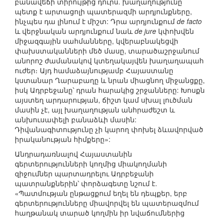
բանավեճի տիրույթից դուրս. խաղաղությունը
պետք է արտացոլի պատերազմի արդյունքները,
ինչպես դա լինում է միշտ: Դրա արդյունքում
de facto
և վերջնական արդյունքում նաև
de jure
կփոխվեն
միջազգային սահմանները, կվերաբնակեցվի
փախստականների մեծ մասը, տարածաշրջանում
անորոշ ժամանակով կտեղակայվեն խաղաղապահ
ուժեր։ Այդ համաձայնությամբ Հայաստանը
կստանար Ղարաբաղը և նրան միացնող միջանցքը,
իսկ Ադրբեջանը՝ դրան հարակից շրջանները: Խոսքն
այստեղ արդարության, ճիշտ կամ սխալ լուծման
մասին չէ, այլ խաղաղության անհրաժեշտ և
անխուսափելի բանաձևի մասին:
Դիվանագիտությունը չի կարող փոխել ձևավորված
իրականության հիմքերը»:
Անդրադառնալով Հայաստանին
գերտերությունների կողմից միակողմանի
զիջումներ պարտադրելու Ադրբեջանի
պատրանքներին՝ փորձագետը նշում է.
«Պատմության ընթացքում եղել են դեպքեր, երբ
գերտերությունները միավորվել են պատերազմում
հաղթանակ տարած կողմին իր նվաճումներից