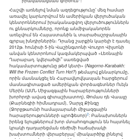
իրականացման գործում
։
Հաշվի առնելով նման ազդեցությունը՝ մեզ համար
առավել կարևորվում են ամերիկյան վերլուծական
կենտրոններում իրականացվող վերլուծություններն
ու քննարկումները, որոնք անմիջականորեն
առնչվում են Հայաստանին և տարածաշրջանային
գլոբալ խնդիրներին։ Դրանց շարքին կարելի է դասել
2012թ. հունիսի 5-ին Վաշինգտոնի Վուդրո Վիլսոնի
անվան կենտրոնում կազմակերպված «Լեռնային
Ղարաբաղ. կվերածվի՞ սառեցված
հակամարտությունը թեժ կետի» (
Nagorno-Karabakh:
Will the Frozen Conflict Turn Hot?
) թեմայով քննարկումը,
որին մասնակցել են Հարավկովկասյան հարցերում
մասնագիտացած ամերիկյան փորձագետներ Ուեյն
Մերին (ԱՄՆ Միջազգային հարաբերությունների
խորհրդի ավագ գիտաշխատող), Թոմաս դե Վաալը
(Քարնեգիի հիմնադրամ), Չարլզ Քինգը
(Ջորջթաունի համալսարանի միջազգային
2
հարաբերությունների պրոֆեսոր)
: Բանախոսներն
իրենց ելույթներում խոր մտահոգություն են հայտնել
կրակի դադարեցման ռեժիմի հաճախակի
խախտումների վերաբերյալ՝ միակարծիք լինելով