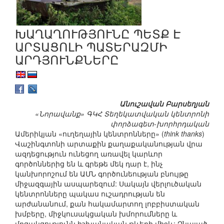
ԽԱՂԱՂՈՒԹՅՈՒՆԸ ՊԵՏՔ Է
ԱՐՏԱՑՈԼԻ ՊԱՏԵՐԱԶՄԻ
ԱՐԴՅՈՒՆՔՆԵՐԸ
Անուշավան Բարսեղյան
«Նորավանք» ԳԿՀ Տեղեկատվական կենտրոնի
փորձագետ-խորհրդական
Ամերիկյան «ուղեղային կենտրոնները» (
think thanks
)
Վաշինգտոնի արտաքին քաղաքականության վրա
ազդեցություն ունեցող առավել կարևոր
գործոններից են և գրեթե մեկ դար է, ինչ
կանխորոշում են ԱՄՆ գործունեության բնույթը
միջազգային ասպարեզում: Սակայն վերլուծական
կենտրոնները պակաս ուշադրության են
արժանանում, քան հակամարտող լոբբիստական
խմբերը, միջկուսակցական խմորումները և
մրցակցությունն իշխանական թևերի միջև: Չնայած