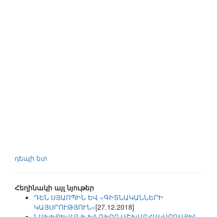
դեպի ետ
Հեղինակի այլ նյութեր
ԴԵՆ ՍՅԱՈՊԻՆ ԵՎ «ԳԻՏՆԱԿԱՆՆԵՐԻ
ԿԱՅՍՐՈՒԹՅՈՒՆ»
[27.12.2018]
ՆԱԽԻՋԵՎԱՆԻ ԽՆԴԻՐԸ ԱՇԽԱՐՀԱԿԱՐԳԱՅԻՆ