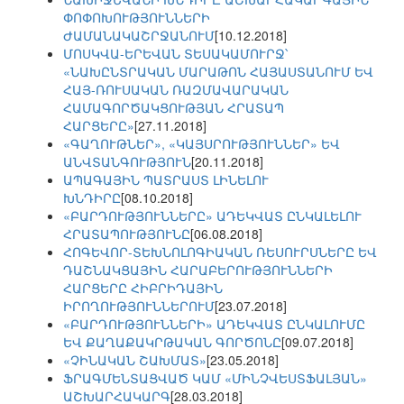
ՓՈՓՈԽՈՒԹՅՈՒՆՆԵՐԻ
ԺԱՄԱՆԱԿԱՇՐՋԱՆՈՒՄ
[10.12.2018]
ՄՈՍԿՎԱ-ԵՐԵՎԱՆ ՏԵՍԱԿԱՄՈՒՐՋ՝
«ՆԱԽԸՆՏՐԱԿԱՆ ՄԱՐԱԹՈՆ ՀԱՅԱՍՏԱՆՈՒՄ ԵՎ
ՀԱՅ-ՌՈՒՍԱԿԱՆ ՌԱԶՄԱՎԱՐԱԿԱՆ
ՀԱՄԱԳՈՐԾԱԿՑՈՒԹՅԱՆ ՀՐԱՏԱՊ
ՀԱՐՑԵՐԸ»
[27.11.2018]
«ԳԱՂՈՒԹՆԵՐ», «ԿԱՅՍՐՈՒԹՅՈՒՆՆԵՐ» ԵՎ
ԱՆՎՏԱՆԳՈՒԹՅՈՒՆ
[20.11.2018]
ԱՊԱԳԱՅԻՆ ՊԱՏՐԱՍՏ ԼԻՆԵԼՈՒ
ԽՆԴԻՐԸ
[08.10.2018]
«ԲԱՐԴՈՒԹՅՈՒՆՆԵՐԸ» ԱԴԵԿՎԱՏ ԸՆԿԱԼԵԼՈՒ
ՀՐԱՏԱՊՈՒԹՅՈՒՆԸ
[06.08.2018]
ՀՈԳԵՎՈՐ-ՏԵԽՆՈԼՈԳԻԱԿԱՆ ՌԵՍՈՒՐՍՆԵՐԸ ԵՎ
ԴԱՇՆԱԿՑԱՅԻՆ ՀԱՐԱԲԵՐՈՒԹՅՈՒՆՆԵՐԻ
ՀԱՐՑԵՐԸ ՀԻԲՐԻԴԱՅԻՆ
ԻՐՈՂՈՒԹՅՈՒՆՆԵՐՈՒՄ
[23.07.2018]
«ԲԱՐԴՈՒԹՅՈՒՆՆԵՐԻ» ԱԴԵԿՎԱՏ ԸՆԿԱԼՈՒՄԸ
ԵՎ ՔԱՂԱՔԱԿՐԹԱԿԱՆ ԳՈՐԾՈՆԸ
[09.07.2018]
«ՉԻՆԱԿԱՆ ՇԱԽՄԱՏ»
[23.05.2018]
ՖՐԱԳՄԵՆՏԱՑՎԱԾ ԿԱՄ «ՄԻՆՉՎԵՍՏՖԱԼՅԱՆ»
ԱՇԽԱՐՀԱԿԱՐԳ
[28.03.2018]