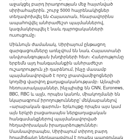
աջակցել բարդ իրադրության մեջ հայտնված
սիրիահայերին. շուրջ 5000 հայրենակիցներ
տեղափոխվել են Հայաստան, հնարավորինս
ապահովվել անհրաժեշտ պայմաններով,
կազմակերպվել է նաև դպրոցականների
ուսուցումը։
Միևնույն ժամանակ, Սիրիայում ընթացող
զարգացումները առնչվում են նաև Հայաստանի
անվտանգության խնդիրների հետ։ Հանրությունը
երբեմն այդ հանգամանքին անհրաժեշտ
ուշադրություն չի դարձնում, ինչը մասամբ
պայմանավորված է որոշ լրատվամիջոցների
կողմից վարվող քաղաքականությամբ։ Այնպիսի
հեռուստակայաններ, ինչպիսիք են CNN, Euronews,
BBC, RBC և այլն, որպես կանոն, միակողմանի են
նկարագրում իրողությունները՝ մեկնաբանելով
«արաբական գարուն» երևույթը որպես այս կամ
այն երկրի բացառապես ներքաղաքական
հանգամանքներով պայմանավորված
հեղափոխական իրադարձություններ։
Մասնավորապես, Սիրիայում տիրող բարդ
իրավիճակը ներկայացվում է որպես պարզունակ