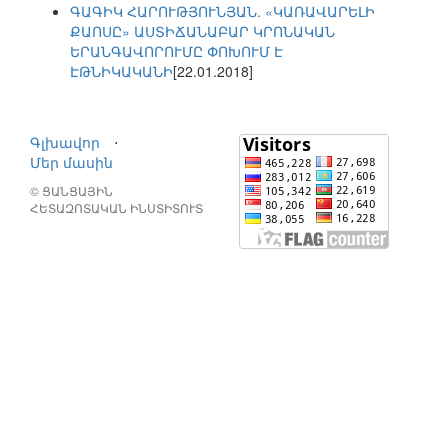
ԳԱԳԻԿ ՀԱՐՈՒԹՅՈՒՆՅԱՆ. «ԿԱՌԱՎԱՐԵԼԻ
ՔԱՈՍԸ» ԱՍՏԻՃԱՆԱԲԱՐ ԿՐՈՆԱԿԱՆ
ԵՐԱՆԳԱՎՈՐՈՒՄԸ ՓՈԽՈՒՄ Է
ԷԹՆԻԿԱԿԱՆԻ
[22.01.2018]
Գլխավոր
⋅
Մեր մասին
© ՑԱՆՑԱՅԻՆ
ՀԵՏԱԶՈՏԱԿԱՆ ԻՆՍՏԻՏՈՒՏ