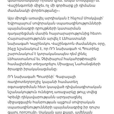
գնահատականի հիման վրա, ապա Մոսկվայի եւ
Վաշինգտոնի միջեւ ոչ մի գործարք չի դիմանա
ժամանակի փորձությանը»։
Այս միտքն առավել արդիական է հնչում Մոսկվայի՝
Եվրոպայում սովորական սպառազինությունների
պայմանագրի դրույթների կատարման
դադարեցման մասին հայտարարությունից հետո։
Հայտարարությունն արվել է Լեհաստանի
նախագահ Կաչինսկու Վաշինգտոն ժամանելու օրը,
ինչը նշանակում է, որ ՌԴ նախագահ Վ.Պուտինը
շարունակում է կտրականապես դեմ լինել
Լեհաստանում եւ Չեխիայում հակահրթիռային
համալիրներ տեղադրելու Միացյալ Նահանգների
ծրագրի իրականացմանը։
ՌԴ նախագահ Պուտինի` Գաբալայի
ռադիոտեղորոշիչ կայանի համատեղ
օգտագործման հետ կապված դիվանագիտական
նշանակություն ունեցող առաջարկը թույլ տվեց
Կրեմլի ղեկավարությանն արդարացնել
միջազգային հանրության աչքում սովորական
սպառազինությունների պայմանագրից իր դուրս
գալու որոշումը։ Սակայն այս քայլը, ամենայն