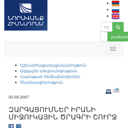
բաժանո
Աշխարհաքաղաքականություն
Ազգային անվտանգություն
Հայության հիմնախնդիրներ
Տնտեսագիտություն
03.09.2007
ԶԱՐԳԱՑՈՒՄՆԵՐ ԻՐԱՆԻ
ՄԻՋՈՒԿԱՅԻՆ ԾՐԱԳՐԻ ՇՈՒՐՋ