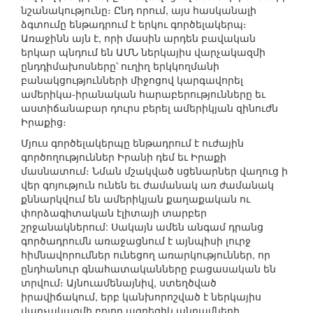
նշանակությունը։ Ընդ որում, այս հասկանալի
ձգտումը ենթադրում է երկու գործելակերպ։
Առաջինն այն է, որի մասին արդեն բավական
երկար պնդում են ԱՄՆ ներկայիս վարչակազմի
ընդդիմախոսները՝ ուղիղ երկկողմանի
բանակցությունների միջոցով կարգավորել
ամերիկա-իրանական հարաբերությունները եւ
աստիճանաբար դուրս բերել ամերիկյան զինուժն
Իրաքից։
Մյուս գործելակերպը ենթադրում է ուժային
գործողություններ Իրանի դեմ եւ Իրաքի
մասնատում։ Նման մշակված սցենարներ վաղուց ի
վեր գոյություն ունեն եւ ժամանակ առ ժամանակ
քննարկվում են ամերիկյան քաղաքական ու
փորձագիտական էլիտայի տարբեր
շրջանակներում: Սակայն ամեն անգամ դրանց
գործադրումն առաջացնում է այնպիսի լուրջ
հիմնավորումներ ունեցող առարկություններ, որ
ընդհանուր գնահատականները բացասական են
տրվում։ Այնուամենայնիվ, ստեղծված
իրավիճակում, երբ կանխորոշված է ներկայիս
վարչակազմի բոլոր ազդեցիկ անդամների