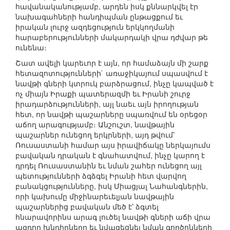
հավանականությամբ, արդեն իսկ քննարկվել էր
նախագահների հանդիպման ընթացքում եւ
իրական լուրջ ազդեցություն երկկողմանի
հարաբերությունների մակարդակի վրա դժվար թե
ունենա։
Շատ ավելի կարեւոր է այն, որ համաձայն մի շարք
հետազոտությունների` առաջիկայում սպասվում է
նավթի գների կտրուկ բարձրացում, ինչը կապված է
ոչ միայն Իրաքի պատերազմի եւ Իրանի շուրջ
իրադարձությունների, այլ նաեւ այն իրողության
հետ, որ նավթի պաշարները սպառվում են օրեցօր
աճող արագությամբ։ Անշուշտ, նավթային
պաշարներ ունեցող երկրների, այդ թվում՝
Ռուսաստանի համար այս իրավիճակը ներկայումս
բավական դրական է գնահատվում, ինչը կարող է
դրդել Ռուսաստանին եւ նման շահեր ունեցող այլ
պետությունների ձգձգել Իրանի հետ վարվող
բանակցությունները, իսկ Միացյալ Նահանգներին,
որի կախումը միջինարեւելյան նավթային
պաշարներից բավական մեծ է՝ ձգտել
հնարավորինս արագ լուծել նավթի գների աճի վրա
ազդող խնդիրները եւ նվազեցնել նման գործոնների