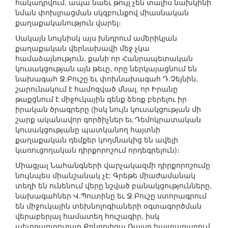
հակադրվում, ապա նաեւ թույլ չեն տալիս նախկինի
նման փոխլրացման սկզբունքով միասնական
քաղաքականություն վարել։
Սակայն նույնիսկ այս խնդրում ամերիկյան
քաղաքական վերնախավի մեջ չկա
համաձայնություն, քանի որ Հանրապետական
կուսակցության այն թեւը, որը ներկայացնում են
նախագահ Ջ.Բուշը եւ փոխնախագահ Դ.Չեյնին,
շարունակում է համոզված մնալ, որ Իրանը
թաքցնում է միջուկային զենք ձեռք բերելու իր
իրական ծրագրերը (իսկ նույն կուսակցության մի
շարք ականավոր գործիչներ եւ Դեմոկրատական
կուսակցությանը պատկանող հայտնի
քաղաքական դեմքեր կողմնակից են ավելի
կառուցողական դիրքորոշում որդեգրելուն)։
Միացյալ Նահանգների վարչակազմի դիրքորոշումը
նույնպես միանշանակ չէ: Գրեթե միաժամանակ
տեղի են ունենում վերը նշված բանակցությունները,
նախագահներ Վ.Պուտինը եւ Ջ.Բուշը ստորագրում
են միջուկային տեխնոլոգիաների օգտագործման
վերաբերյալ համատեղ հուշագիր, իսկ
պետքարտուղար Քոնդոլիզա Ռայսը հայտարարում