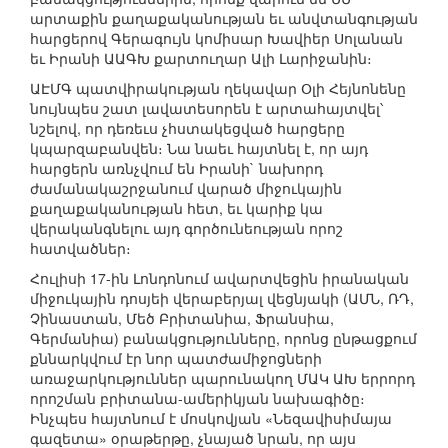
արտաքին քաղաքականության եւ անվտանգության
հարցերով Գերագույն կոմիսար Խավիեր Սոլանան
եւ Իրանի ԱԱԳԽ քարտուղար Ալի Լարիջանին։
ԱԷՄԳ պատվիրակության ղեկավար Օլի Հեյնոնենը
նույնպես շատ լավատեսորեն է արտահայտվել՝
նշելով, որ դեռեւս չհստակեցված հարցերը
կպարզաբանվեն։ Նա նաեւ հայտնել է, որ այդ
հարցերն առնչվում են Իրանի` նախորդ
ժամանակաշրջանում վարած միջուկային
քաղաքականության հետ, եւ կարիք կա
վերականգնելու այդ գործունեության որոշ
հատվածներ։
Հուլիսի 17-ին Լոնդոնում ավարտվեցին իրանական
միջուկային դոսյեի վերաբերյալ վեցնյակի (ԱՄՆ, ՌԴ,
Չինաստան, Մեծ Բրիտանիա, Ֆրանսիա,
Գերմանիա) բանակցությունները, որոնց ընթացքում
քննարկվում էր նոր պատժամիջոցների
առաջարկություններ պարունակող ՄԱԿ ԱԽ երրորդ
որոշման բրիտանա-ամերիկյան նախագիծը։
Ինչպես հայտնում է մոսկովյան «Նեզավիսիմայա
գազետա» օրաթերթը, չնայած նրան, որ այս