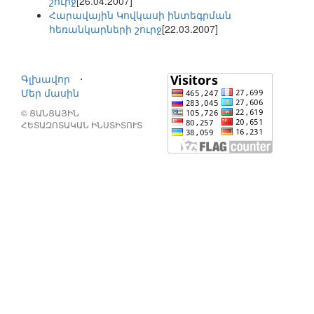
շուրջ
[26.04.2007]
Հարավային Կովկասի ինտեգրման
հեռանկարների շուրջ
[22.03.2007]
Գլխավոր
⋅
Մեր մասին
© ՑԱՆՑԱՅԻՆ
ՀԵՏԱԶՈՏԱԿԱՆ ԻՆՍՏԻՏՈՒՏ