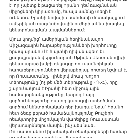
է, որ չպետք է բացառել Իրանի դեմ ռազմական
միջոցների կիրառումը, եւ այս ամենը տեղի է
ունենում Իրանի ծովային սահմանի մոտակայքում
ամերիկյան ռազմածովային ուժերի աննախադեպ
կենտրոնացման պայմաններում։
Մյուս կողմից` ամերիկյան հեղինակավոր
Միջազգային հարաբերությունների խորհուրդը
հրապարակում է հայտնի դիվանագետ եւ
քաղաքական վերլուծաբան Սթիվեն Սեստանովիչի
ղեկավարած խմբի զեկույցը ռուս-ամերիկյան
հարաբերությունների վերաբերյալ, որտեղ նշվում է,
որ Ռուսաստանը, «լինելով միակ խոշոր
տերությունը (ոչ թե մեծ տերությունը - Դ.Հ.), որը
շարունակում է Իրանի հետ միջուկային
համագործակցությունը, կարող է այդ
գործունեությունը զսպող կառույցի ստեղծման
գործում կենտրոնական դեր խաղալ։ Նրա` Իրանի
հետ ձեռք բերած համաձայնությունը Բուշերի
ռեակտորից միջուկային վառելիքը Ռուսաստան
վերադարձնելու մասին, ինչպես նաեւ
Ռուսաստանում իրանական ռեակտորների համար
ուրանը հարստացնելու վերաբերյալ