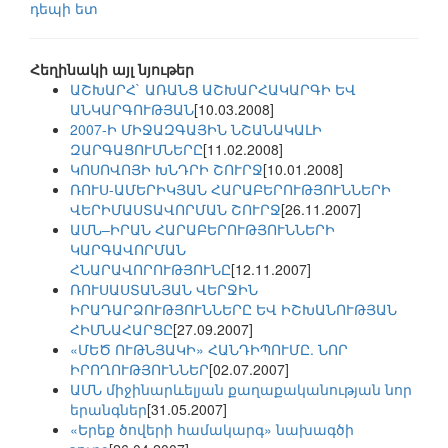
դեպի ետ
Հեղինակի այլ նյութեր
ԱՇԽԱՐՀ` ԱՌԱՆՑ ԱՇԽԱՐՀԱԿԱՐԳԻ ԵՎ
ԱՆԿԱՐԳՈՒԹՅԱՆ
[10.03.2008]
2007-Ի ՄԻՋԱԶԳԱՅԻՆ ՆՇԱՆԱԿԱԼԻ
ԶԱՐԳԱՑՈՒՄՆԵՐԸ
[11.02.2008]
ԿՈՍՈՎՈՅԻ ԽՆԴՐԻ ՇՈՒՐՋ
[10.01.2008]
ՌՈՒՍ-ԱՄԵՐԻԿՅԱՆ ՀԱՐԱԲԵՐՈՒԹՅՈՒՆՆԵՐԻ
ՎԵՐԻՄԱՍՏԱՎՈՐՄԱՆ ՇՈՒՐՋ
[26.11.2007]
ԱՄՆ–ԻՐԱՆ ՀԱՐԱԲԵՐՈՒԹՅՈՒՆՆԵՐԻ
ԿԱՐԳԱՎՈՐՄԱՆ
ՀՆԱՐԱՎՈՐՈՒԹՅՈՒՆԸ
[12.11.2007]
ՌՈՒՍԱՍՏԱՆՅԱՆ ՎԵՐՋԻՆ
ԻՐԱԴԱՐՁՈՒԹՅՈՒՆՆԵՐԸ ԵՎ ԻՇԽԱՆՈՒԹՅԱՆ
ՀԻՄՆԱՀԱՐՑԸ
[27.09.2007]
«ՄԵԾ ՈՒԹՆՅԱԿԻ» ՀԱՆԴԻՊՈՒՄԸ. ՆՈՐ
ԻՐՈՂՈՒԹՅՈՒՆՆԵՐ
[02.07.2007]
ԱՄՆ միջինարևելյան քաղաքականության նոր
երանգներ
[31.05.2007]
«Երեք ծովերի համակարգ» նախագծի