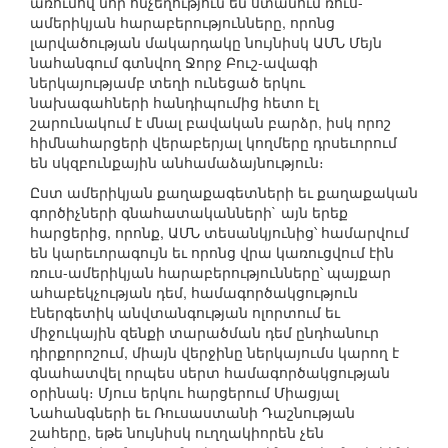
առումով նոր հնչեղություն են ստանում ռուս-
ամերիկյան հարաբերությունները, որոնց
լարվածության մակարդակը նույնիսկ ԱՄՆ Մեյն
նահանգում գտնվող Ջորջ Բուշ-ավագի
ներկայությամբ տեղի ունեցած երկու
նախագահների հանդիպումից հետո էլ
շարունակում է մնալ բավական բարձր, իսկ որոշ
հիմնահարցերի վերաբերյալ կողմերը դրսեւորում
են սկզբունքային անհամաձայնություն։
Ըստ ամերիկյան քաղաքագետների եւ քաղաքական
գործիչների գնահատականների` այն երեք
հարցերից, որոնք, ԱՄՆ տեսանկյունից՝ համարվում
են կարեւորագույն եւ որոնց վրա կառուցվում էին
ռուս-ամերիկյան հարաբերությունները՝ պայքար
ահաբեկչության դեմ, համագործակցություն
էներգետիկ անվտանգության ոլորտում եւ
միջուկային զենքի տարածման դեմ ընդհանուր
դիրքորոշում, միայն վերջինը ներկայումս կարող է
գնահատվել որպես սերտ համագործակցության
օրինակ։ Մյուս երկու հարցերում Միացյալ
Նահանգների եւ Ռուսաստանի Դաշնության
շահերը, եթե նույնիսկ ուղղակիորեն չեն