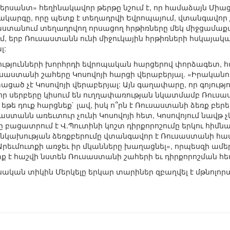
երսանտ» հեղինակավոր թերթը նշում է, որ համաձայն Միա
ակարգը, որը պետք է տեղադրվի Եվրոպայում, վտանգավոր
աստանում տեղադրվող որսացող հրթիռները մեկ միջցամաքայ
ւմ, երբ Ռուսաստանն ունի միջուկային հրթիռների հսկայակ
լ:
ւթյունների խորհրդի եվրոպական հարցերով փորձագետ, հ
սաստանի շահերը Կոսովոյի հարցի վերաբերյալ. «Իրականու
ծ չէ Կոսովոյի վերաբերյալ: Այն գաղափարը, որ գոյությո
որ սերբերը կիսում են ուղղափառության նկատմամբ Ռուսա
վ եթե դուք հարցնեք` լավ, իսկ ո՞րն է Ռուսաստանի ձեռք բե
աստանն առեւտուր չունի Կոսովոյի հետ, Կոսովոյում նավ
նը բացատրում է Վ.Պուտինի կոշտ դիրքորոշումը երկու հի
անկախության ձեռքբերումը վտանգավոր է Ռուսաստանի հ
«Արեւմուտքի առջեւ իր մկանները խաղացնել», որպեսզի ամ
տք է հաշվի նստեն Ռուսաստանի շահերի եւ դիրքորոշման հե
իտնական տիկին Մերկելը երկար տարիներ զբաղվել է մթնոլ