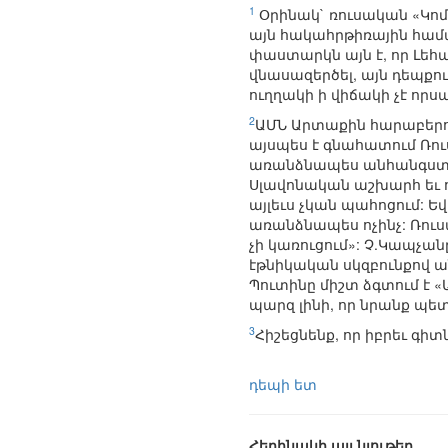
1
Օրինակ` ռուսական «Կոմ
այն հակահրթիռային համ
փաստարկն այն է, որ Լեհ
վնասազերծել, այն դեպքո
ուղղակի ի վիճակի չէ որսա
2
ԱՄՆ Արտաքին հարաբերո
այսպես է գնահատում Ռու
առանձնապես անհանգստացա
Սլավոնական աշխարհ եւ 
այլեւս չկան պահոցում: Ե
առանձնապես ոչինչ: Ռուս
չի կառուցում»: Չ.Կապչա
էթնիկական սկզբունքով 
Պուտինը միշտ ձգտում է 
պարզ լինի, որ նրանք պե
3
Հիշեցնենք, որ իբրեւ գ
դեպի ետ
Հեղինակի այլ նյութեր