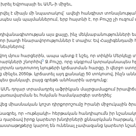
 խրել Եվրոպայի եւ ԱՄՆ-ի միջեւ,
արվել է միայն մի նպատակով` ավելի հանգիստ տոնայնությա
ս այն պայմաններում, երբ հայտնի է, որ Բուշը չի ուզում
ն դիվանագիտության այս քայլը, ինչ մեկնաբանությունների
 նոր խաղի հնարավորություններ է տալիս: Եվ Հայլիգենդամի
եւրներով:
վող մյուս հարցերին, ապա պետք է նշել, որ տիկին Մերկե
3
տարկների շնորհիվ
Ջ.Բուշը, որը սկզբում կտրականապես հ
ոլորտն աղտոտող նյութերի կրճատման հարցը, ի վերջո ստ
մինչեւ 2050թ. կրճատել այդ քանակը 50 տոկոսով, ինչն ա
ես ցանկալի, բայց գրեթե անհնարին արդյունք:
լրդ ԱՄՆ դոլար տրամադրել աֆրիկյան մայրցամաքում իրավի
կառավարման եւ հսկման համակարգեր ստեղծել:
եց միասնական կոշտ դիրքորոշումը Իրանի միջուկային ծր
անագրել, որ «ութնյակի» հերթական հանդիպումն իր նշանա
յն դարձավ իրոք կարեւոր խնդիրների քննարկման հարթակ, ե
աստաթղթերը կարող են ունենալ չափազանց կարեւոր նշան