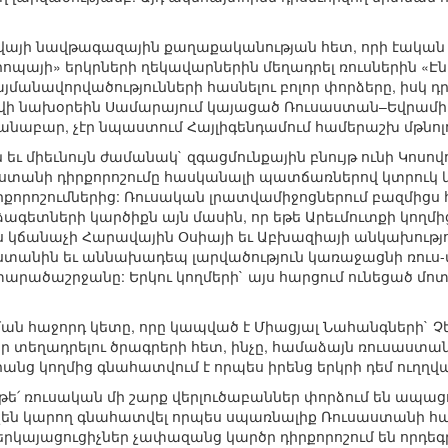
այի նավթագազային քաղաքականության հետ, որի էական բաղ
Եվրոպայի» երկրների ղեկավարներին մեղադրել ռուսներին «
մանավորվածությունների հասնելու բոլոր փորձերը, իսկ 
վի նախօրեին Սամարայում կայացած Ռուսաստան–Եվրամիո
կանաբար, չէր նպաստում Հայլիգենդամում համերաշխ մ
եւ միեւնույն ժամանակ` զգացմունքային բնույթ ունի Կոսո
ստանի դիրքորոշումը հասկանալի պատճառներով կտրուկ կ
րքորոշումներից: Ռուսական լրատվամիջոցներում բազմից
րձագետների կարծիքն այն մասին, որ եթե Արեւմուտքի կողմ
կճանաչի Հարավային Օսիայի եւ Աբխազիայի անկախությու
ստանին եւ աննախադեպ լարվածություն կառաջացնի ռուս
արածաշրջանը: Երկու կողմերի` այս հարցում ունեցած մոտ
ան հաջորդ կետը, որը կապված է Միացյալ Նահանգների` Չ
 տեղադրելու ծրագրերի հետ, ինչը, համաձայն ռուսաստա
րանց կողմից գնահատվում է որպես իրենց երկրի դեմ ուղղվ
ւ թե՛ ռուսական մի շարք վերլուծաբաններ փորձում են ապացո
 չեն կարող գնահատվել որպես սպառնալիք Ռուսաստանի հ
 ներկայացուցիչներ չափազանց կարծր դիրքորոշում են որդեգ