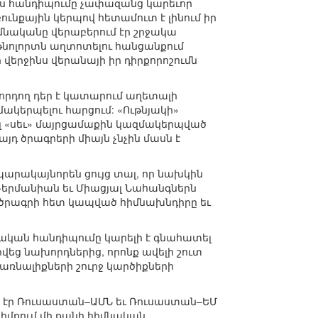
յս հանդիպումը չափազանց կարեւոր
ունքային կերպով հետամուտ է լինում իր
մնականը վերաբերում էր շրջակա
նոլորտն աղտոտելու հանցանքում
 վերջինս վերանայի իր դիրքորոշումն
ջնորդող դեր է կատարում աղետալի
ակերպելու հարցում: «Ութնյակի»
վել «սեւ» մայրցամաքին կազմակերպված
յդ ծրագրերի միայն չնչին մասն է
պարակայնորեն ցույց տալ, որ նախկին
 Գերմանիան եւ Միացյալ Նահանգներն
ին ծրագրի հետ կապված հիմնախնդիրը եւ
կան հանդիպումը կարելի է գնահատել
եց նախորդներից, որոնք ավելի շուտ
պառնալիքների շուրջ կարծիքների
 էր Ռուսաստան–ԱՄՆ եւ Ռուսաստան–ԵՄ
հիմքում մի քանի հիմնական