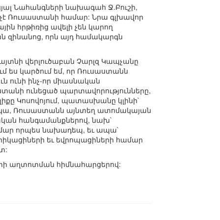
ցյալ Նահանգների նախագահ Ջ.Բուշի,
 չէ Ռուսաստանի համար: Նրա գլխավոր
ին հրթիռից ավելի չեն կարող
ան զինանոց, որն այդ համակարգն
այտնի վերլուծաբան Չարլզ Կապչանը
մ ես կարծում եմ, որ Ռուսաստանն
ւն ունի ինչ-որ միասնական
ստանի ունեցած պարտավորությունները,
րելիքը Կոսովոյում, պատասխանը կլինի`
թ չկա, Ռուսաստանն այնտեղ ատոմակայան
մնական հանգամանքներով, նախ`
ամար որպես նախադեպ, եւ ապա`
երիկացիների եւ եվրոպացիների համար
տ:
որտի աղտոտման հիմնահարցերով: