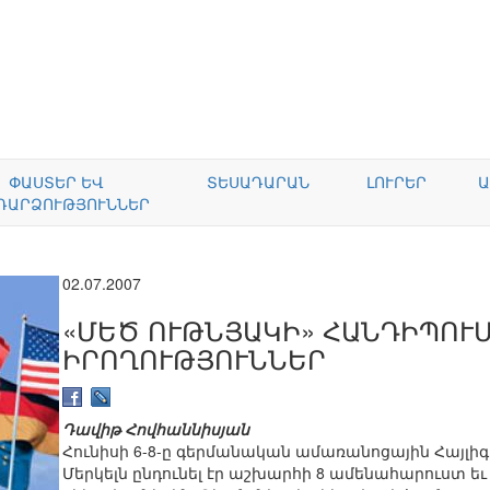
ՓԱՍՏԵՐ ԵՎ
ՏԵՍԱԴԱՐԱՆ
ԼՈՒՐԵՐ
Ա
ԴԱՐՁՈՒԹՅՈՒՆՆԵՐ
02.07.2007
«ՄԵԾ ՈՒԹՆՅԱԿԻ» ՀԱՆԴԻՊՈՒՄ
ԻՐՈՂՈՒԹՅՈՒՆՆԵՐ
Դավիթ Հովհաննիսյան
Հունիսի 6-8-ը գերմանական ամառանոցային Հայլի
Մերկելն ընդունել էր աշխարհի 8 ամենահարուստ ե