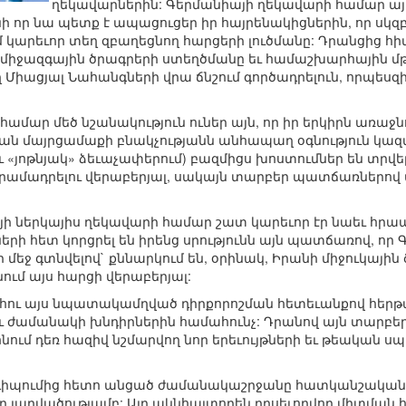
ղեկավարներին: Գերմանիայի ղեկավարի համար ա
նի որ նա պետք է ապացուցեր իր հայրենակիցներին, որ սկզբ
կարեւոր տեղ զբաղեցնող հարցերի լուծմանը: Դրանցից հի
իջազգային ծրագրերի ստեղծմանը եւ համաշխարհային մթ
 Միացյալ Նահանգների վրա ճնշում գործադրելուն, որպեսզի
 համար մեծ նշանակություն ուներ այն, որ իր երկիրն առա
ան մայրցամաքի բնակչությանն անհապաղ օգնություն կազմ
 եւ «յոթնյակ» ձեւաչափերում) բազմիցս խոստումներ են տր
տրամադրելու վերաբերյալ, սակայն տարբեր պատճառներով ա
այի ներկայիս ղեկավարի համար շատ կարեւոր էր նաեւ հրա
երի հետ կորցրել են իրենց սրությունն այն պատճառով, որ
ի մեջ գտնվելով` քննարկում են, օրինակ, Իրանի միջուկայ
նում այս հարցի վերաբերյալ:
ու այս նպատակամղված դիրքորոշման հետեւանքով հերթա
 ժամանակի խնդիրներին համահունչ: Դրանով այն տարբերվ
ոնում դեռ հազիվ նշմարվող նոր երեւույթների եւ թեական ս
նդիպումից հետո անցած ժամանակաշրջանը հատկանշական
ղ լարվածությամբ: Այդ ակնհայտորեն դրսեւորվող միտման 