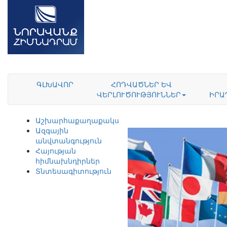
ԳԼԽԱՎՈՐ
ՀՈԴՎԱԾՆԵՐ ԵՎ
ՎԵՐԼՈՒԾՈՒԹՅՈՒՆՆԵՐ
ԻՐԱ
Աշխարհաքաղաքականություն
Ազգային
անվտանգություն
Հայության
հիմնախնդիրներ
Տնտեսագիտություն