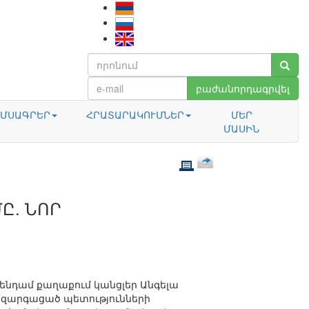
բաժանորդագրվել
ՄՍԱԳՐԵՐ
ՀՐԱՏԱՐԱԿՈՒՄՆԵՐ
ՄԵՐ
ՄԱՍԻՆ
Ը. ՆՈՐ
գենդամ քաղաքում կանցլեր Անգելա
ւ զարգացած պետությունների