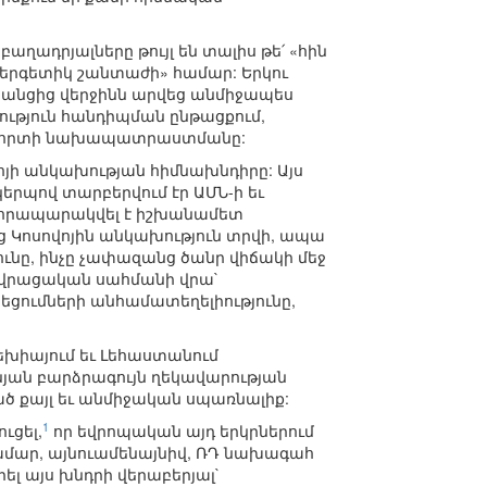
ադրյալները թույլ են տալիս թե՛ «հին
Էներգետիկ շանտաժի» համար: Երկու
դրանցից վերջինն արվեց անմիջապես
ւթյուն հանդիպման ընթացքում,
թնոլորտի նախապատրաստմանը:
վոյի անկախության հիմնախնդիրը: Այս
երպով տարբերվում էր ԱՄՆ-ի եւ
ս հրապարակվել է իշխանամետ
ից Կոսովոյին անկախություն տրվի, ապա
նը, ինչը չափազանց ծանր վիճակի մեջ
-վրացական սահմանի վրա`
եցումների անհամատեղելիությունը,
եխիայում եւ Լեհաստանում
նյան բարձրագույն ղեկավարության
ած քայլ եւ անմիջական սպառնալիք:
1
ւցել,
որ եվրոպական այդ երկրներում
ամար, այնուամենայնիվ, ՌԴ նախագահ
րել այս խնդրի վերաբերյալ`