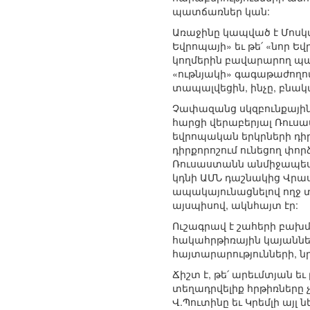
պատճառներ կան:
Առաջինը կապված է Մոսկվ
Եվրոպայի» եւ թե՛ «նոր 
կողմերին բավարարող պայ
«ութնյակի» գագաթաժողո
տապալվեցին, ինչը, բնա
Չափազանց սկզբունքային 
հարցի վերաբերյալ Ռուսա
եվրոպական երկրների դի
դիրքորոշում ունեցող փո
Ռուսաստանն անմիջապես 
կդնի ԱՄՆ դաշնակից Վրա
ապակայունացնելով ողջ տ
այսպիսով, ակնհայտ էր:
Ուշագրավ է շահերի բախմ
հակահրթիռային կայաններ
հայտարարությունների, ն
Ճիշտ է, թե՛ արեւմտյան ե
տեղադրվելիք հրթիռները
Վ.Պուտինը եւ Կրեմլի այլ