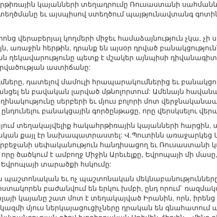
թիռային կայանների տեղադրումը Ռուսաստանի սահմանների
ղծմանը եւ այսպիսով ստեղծում պայթյունավտանգ գոտիներ
րոնց վերաբերյալ կողմերի միջեւ համաձայնություն չկա, չ
, առաջին հերթին, դրանք են այսօր դրված բանակցություն
ն ղեկավարությունը պետք է մշակեր այնպիսի դիվանագիտակ
արվածության աստիճանը:
ւմները, դատելով մամուլի հրապարակումներից եւ բանակցո
անցել են բավական լարված մթնոլորտում: Ամենայն հավան
ղինակությունը սերբերի եւ մյուս բոլորի մոտ վերջնականապ
նդունելու բանակցային գործընթացը, որը վերսկսելու վերաբ
այում տեղակայվելիք հակահրթիռային կայանների հարցին,
կան քայլ էր նախապատրաստել: Վ.Պուտինն առաջարկեց 
րբեջանի սեփականություն հանդիսացող եւ Ռուսաստանի կ
որը ծածկում է ամբողջ Միջին Արեւելքը, Եվրոպայի մի մաս
 Եվրոպայի տարածքի հսկումը:
ն պաշտոնական եւ ոչ պաշտոնական մեկնաբանություններ
ստակորեն բաժանվում են երկու խմբի, ընդ որում` ռազմակ
լայի կայանը շատ մոտ է տեղակայված Իրանին, որն, իրեն
զմի մյուս ներկայացուցիչները դրական են գնահատում այն,