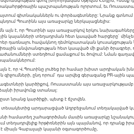
վտանգության գծով խորհրդական Սթիվեն Հեդլին, «մենք դ
հակահրթիռային պաշտպանության ոլորտում, եւ Ռուսաստան
այտում գիտնականներն ու փորձագետները: Նրանք գտնում ե
նդում Պուտինն այս առաջարկը ներկայացնելիս:
ն այն է, որ Պուտինի այս առաջարկով երկու նախագահներ
ին կայանների տեղադրման հետ կապված հարցերը` մինչ
ր դառնալու հավակնող դեմոկրատական կուսակցության ն
իռային անվտանգության հետ կապված մի քանի ծրագրեր, 
աբաժանումների ստեղծում ցամաքում եւ ծովում: Նման գա
ապանակներում:
ն է, որ Վ.Պուտինը լուծեց իր համար խիստ արդիական խ
 զիջումների, ընդ որում` դա արվեց գերազանց PR-ային պա
նագետների կարծիքով, Ռուսաստանն այս առաջարկությամբ
ձայնի իրավունք ստանալ:
 ըստ նրանց կարծիքի, պետք է ճշտվեն.
ն տեսակետից արդարացված Ադրբեջանում տեղակայված կ
յանի համատեղ շահագործման մասին առաջարկը նշանակում 
ւմ տեղադրվելիք հրթիռներին այն պայմանով, որ դրանք իր
 միայն Գաբալայի կայանի օգտագործումը,