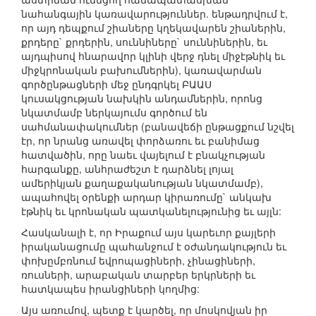
նահանգային կառավարություններ. ենթադրվում է,
որ այդ դեպքում շիաները կղեկավարեն շիաներին,
քրդերը` քրդերին, սուննիները` սուննիներին, եւ
այդպիսով հնարավոր կլինի վերջ դնել միջէթնիկ եւ
միջկրոնական բախումներին), կառավարման
գործընթացների մեջ ընդգրկել ԲԱԱՍ
կուսակցության նախկին անդամներին, որոնց
նկատմամբ ներկայումս գործում են
սահմանափակումներ (բանավեճի ընթացքում նշվել
էր, որ նրանց առավել փորձառու եւ բանիմաց
հատվածին, որը նաեւ վայելում է բնակչության
հարգանքը, անհրաժեշտ է դարձնել լոյալ
ամերիկյան քաղաքականության նկատմամբ),
ապահովել օրենքի արդար կիրառումը` անկախ
էթնիկ եւ կրոնական պատկանելությունից եւ այլն:
Հասկանալի է, որ Իրաքում այս կարեւոր քայլերի
իրականացումը պահանջում է օժանդակություն եւ
փոխըմբռնում եվրոպացիների, չինացիների,
ռուսների, արաբական տարբեր երկրների եւ
հատկապես իրանցիների կողմից:
Այս առումով, պետք է կարծել, որ մոսկովյան իր