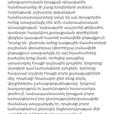
պետքարտուղարն իրաքյան ղեկավարին
հանձնարարեց մի շարք խնդիրների լուծման
ուղղությամբ աշխատել (թվարկված
հանձնարարականները նման են այն ծրագրերին,
որոնք առաջարկվել էին ԱՄՆ Հանրապետական
կուսակցության` նախագահի պաշտոնի թեկնածու
դառնալու հավակնող քաղաքական գործիչների
վերջերս կայացած հայտնի բանավեճի ընթացքում):
Դրանք են` ընդունել օրենք նավթային եկամուտների
բաշխման վերաբերյալ (վերոհիշյալ բանավեճի
ընթացքում առաջարկվել էր այդ եկամուտները
բաժանել երեք մասի, որոնցից առաջինը
տրամադրել Իրաքի դաշնային բյուջեին, երկրորդը`
մարզերի կամ նահանգների բյուջեին, երրորդը`
հավասար բաշխել Իրաքի բոլոր քաղաքացիների
մեջ, որպեսզի հնարավոր լինի ձեռք բերել
վերջիններիս շահագրգռվածությունը` երկրում
խաղաղություն եւ կայունություն հաստատելու
գործում), նախապատրաստել իրաքյան բոլոր
նահանգներում նոր ընտրություններ(բանավեճի
ժամանակ առաջարկվել էր, որպեսզի բոլոր
նահանգներում ընտրվեն ինքնուրույնության մեծ
աստիճան ունեցող համապատասխան