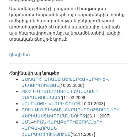
Այս ամենը բնավ չի բացառում հաղթական
կարճատեւ հարվածներն այն թիրախներին, որոնք
ամերիկյան հասարակության ընկալումներում
արտահայտված են որպես սպառնալիք, սակայն
այս հնարավորությունը, այնուամենայնիվ, ավելի
տեսական բնույթ է կրում:
դեպի ետ
Հեղինակի այլ նյութեր
ԱՇԽԱՐՀ` ԱՌԱՆՑ ԱՇԽԱՐՀԱԿԱՐԳԻ ԵՎ
ԱՆԿԱՐԳՈՒԹՅԱՆ
[10.03.2008]
2007-Ի ՄԻՋԱԶԳԱՅԻՆ ՆՇԱՆԱԿԱԼԻ
ԶԱՐԳԱՑՈՒՄՆԵՐԸ
[11.02.2008]
ԿՈՍՈՎՈՅԻ ԽՆԴՐԻ ՇՈՒՐՋ
[10.01.2008]
ՌՈՒՍ-ԱՄԵՐԻԿՅԱՆ ՀԱՐԱԲԵՐՈՒԹՅՈՒՆՆԵՐԻ
ՎԵՐԻՄԱՍՏԱՎՈՐՄԱՆ ՇՈՒՐՋ
[26.11.2007]
ԱՄՆ–ԻՐԱՆ ՀԱՐԱԲԵՐՈՒԹՅՈՒՆՆԵՐԻ
ԿԱՐԳԱՎՈՐՄԱՆ
ՀՆԱՐԱՎՈՐՈՒԹՅՈՒՆԸ
[12.11.2007]