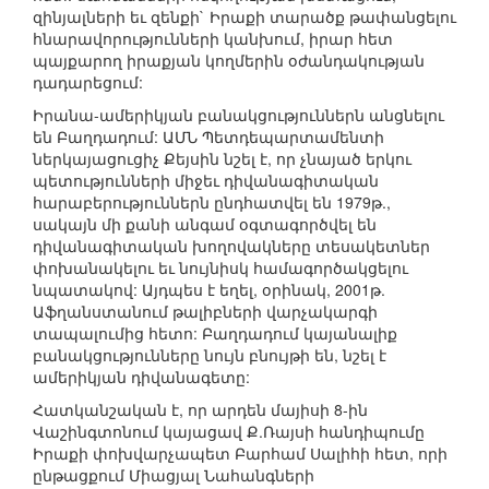
զինյալների եւ զենքի` Իրաքի տարածք թափանցելու
հնարավորությունների կանխում, իրար հետ
պայքարող իրաքյան կողմերին օժանդակության
դադարեցում:
Իրանա-ամերիկյան բանակցություններն անցնելու
են Բաղդադում: ԱՄՆ Պետդեպարտամենտի
ներկայացուցիչ Քեյսին նշել է, որ չնայած երկու
պետությունների միջեւ դիվանագիտական
հարաբերություններն ընդհատվել են 1979թ.,
սակայն մի քանի անգամ օգտագործվել են
դիվանագիտական խողովակները տեսակետներ
փոխանակելու եւ նույնիսկ համագործակցելու
նպատակով: Այդպես է եղել, օրինակ, 2001թ.
Աֆղանստանում թալիբների վարչակարգի
տապալումից հետո: Բաղդադում կայանալիք
բանակցությունները նույն բնույթի են, նշել է
ամերիկյան դիվանագետը:
Հատկանշական է, որ արդեն մայիսի 8-ին
Վաշինգտոնում կայացավ Ք.Ռայսի հանդիպումը
Իրաքի փոխվարչապետ Բարհամ Սալիհի հետ, որի
ընթացքում Միացյալ Նահանգների