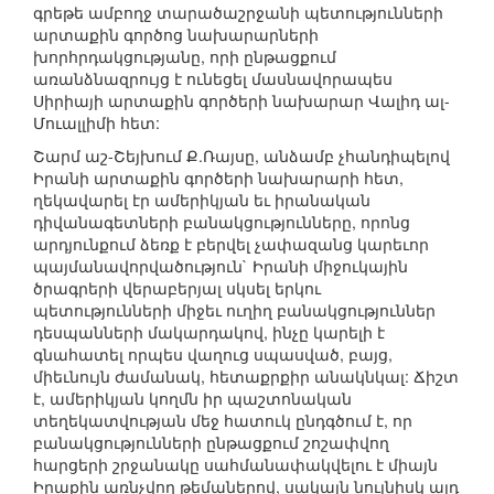
գրեթե ամբողջ տարածաշրջանի պետությունների
արտաքին գործոց նախարարների
խորհրդակցությանը, որի ընթացքում
առանձնազրույց է ունեցել մասնավորապես
Սիրիայի արտաքին գործերի նախարար Վալիդ ալ-
Մուալլիմի հետ:
Շարմ աշ-Շեյխում Ք.Ռայսը, անձամբ չհանդիպելով
Իրանի արտաքին գործերի նախարարի հետ,
ղեկավարել էր ամերիկյան եւ իրանական
դիվանագետների բանակցությունները, որոնց
արդյունքում ձեռք է բերվել չափազանց կարեւոր
պայմանավորվածություն` Իրանի միջուկային
ծրագրերի վերաբերյալ սկսել երկու
պետությունների միջեւ ուղիղ բանակցություններ
դեսպանների մակարդակով, ինչը կարելի է
գնահատել որպես վաղուց սպասված, բայց,
միեւնույն ժամանակ, հետաքրքիր անակնկալ: Ճիշտ
է, ամերիկյան կողմն իր պաշտոնական
տեղեկատվության մեջ հատուկ ընդգծում է, որ
բանակցությունների ընթացքում շոշափվող
հարցերի շրջանակը սահմանափակվելու է միայն
Իրաքին առնչվող թեմաներով, սակայն նույնիսկ այդ