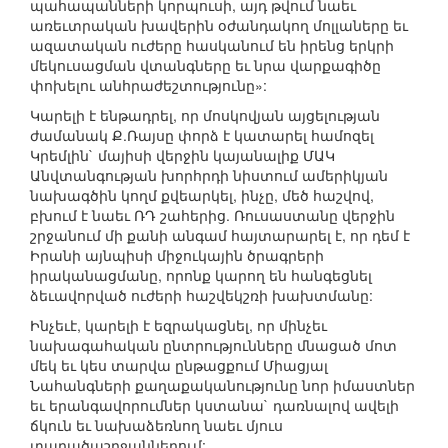
պահապանների կորպուսի, այդ թվում նաեւ
առեւտրական խավերին օժանդակող մոլլաները եւ
ազատական ուժերը հասկանում են իրենց երկրի
մեկուսացման վտանգները եւ նրա վարքագիծը
փոխելու անհրաժեշտությունը»:
Կարելի է ենթադրել, որ մոսկովյան այցելության
ժամանակ Ք.Ռայսը փորձ է կատարել համոզել
Կրեմլին` մայիսի վերջին կայանալիք ՄԱԿ
Անվտանգության խորհրդի նիստում ամերիկյան
նախագծին կողմ քվեարկել, ինչը, մեծ հաշվով,
բխում է նաեւ ՌԴ շահերից. Ռուսաստանը վերջին
շրջանում մի քանի անգամ հայտարարել է, որ դեմ է
Իրանի այնպիսի միջուկային ծրագրերի
իրականացմանը, որոնք կարող են հանգեցնել
ձեւավորված ուժերի հաշվեկշռի խախտմանը:
Ինչեւէ, կարելի է եզրակացնել, որ մինչեւ
նախագահական ընտրությունները մնացած մոտ
մեկ եւ կես տարվա ընթացքում Միացյալ
Նահանգների քաղաքականությունը նոր իմաստներ
եւ երանգավորումներ կստանա` դառնալով ավելի
ճկուն եւ նախաձեռնող նաեւ մյուս
տարածաշրջաններում: