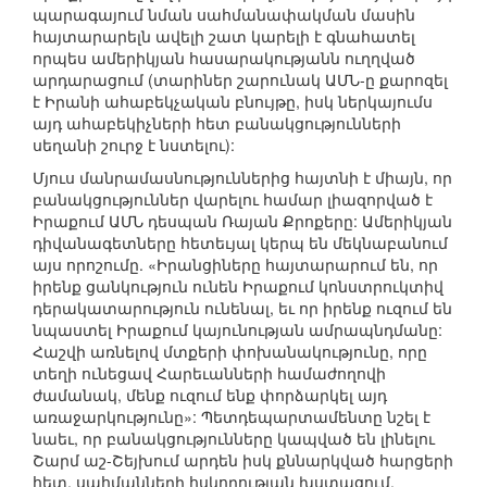
պարագայում նման սահմանափակման մասին
հայտարարելն ավելի շատ կարելի է գնահատել
որպես ամերիկյան հասարակությանն ուղղված
արդարացում (տարիներ շարունակ ԱՄՆ-ը քարոզել
է Իրանի ահաբեկչական բնույթը, իսկ ներկայումս
այդ ահաբեկիչների հետ բանակցությունների
սեղանի շուրջ է նստելու):
Մյուս մանրամասնություններից հայտնի է միայն, որ
բանակցություններ վարելու համար լիազորված է
Իրաքում ԱՄՆ դեսպան Ռայան Քրոքերը: Ամերիկյան
դիվանագետները հետեւյալ կերպ են մեկնաբանում
այս որոշումը. «Իրանցիները հայտարարում են, որ
իրենք ցանկություն ունեն Իրաքում կոնստրուկտիվ
դերակատարություն ունենալ, եւ որ իրենք ուզում են
նպաստել Իրաքում կայունության ամրապնդմանը:
Հաշվի առնելով մտքերի փոխանակությունը, որը
տեղի ունեցավ Հարեւանների համաժողովի
ժամանակ, մենք ուզում ենք փորձարկել այդ
առաջարկությունը»: Պետդեպարտամենտը նշել է
նաեւ, որ բանակցությունները կապված են լինելու
Շարմ աշ-Շեյխում արդեն իսկ քննարկված հարցերի
հետ. սահմանների հսկողության խստացում,