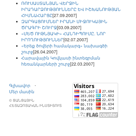
ՌՈՒՍԱՍՏԱՆՅԱՆ ՎԵՐՋԻՆ
ԻՐԱԴԱՐՁՈՒԹՅՈՒՆՆԵՐԸ ԵՎ ԻՇԽԱՆՈՒԹՅԱՆ
ՀԻՄՆԱՀԱՐՑԸ
[27.09.2007]
ԶԱՐԳԱՑՈՒՄՆԵՐ ԻՐԱՆԻ ՄԻՋՈՒԿԱՅԻՆ
ԾՐԱԳՐԻ ՇՈՒՐՋ
[03.09.2007]
«ՄԵԾ ՈՒԹՆՅԱԿԻ» ՀԱՆԴԻՊՈՒՄԸ. ՆՈՐ
ԻՐՈՂՈՒԹՅՈՒՆՆԵՐ
[02.07.2007]
«Երեք ծովերի համակարգ» նախագծի
շուրջ
[26.04.2007]
Հարավային Կովկասի ինտեգրման
հեռանկարների շուրջ
[22.03.2007]
Գլխավոր
⋅
Մեր մասին
© ՑԱՆՑԱՅԻՆ
ՀԵՏԱԶՈՏԱԿԱՆ ԻՆՍՏԻՏՈՒՏ