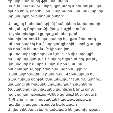
Իրանին առնչվող ֆինանսական
սահմանափակումները, կրճատել առեւտուրն այս
երկրի հետ, մերժել նրան արտահանական վարկեր
տրամադրելու խնդրանքները:
Միացյալ Նահանգների ֆինանսների նախարարի
տեղակալ Ռոբերտ Քիմիտը Վաշինգտոնի
Միջինարեւելյան քաղաքականության
ինստիտուտում կայացած իր ելույթում հատուկ
անդրադարձել է այն արդյունքներին, որոնք տալիս
են Իրանի նկատմամբ կիրառվող
պատժամիջոցները: Նա նշել է, որ միջազգային
հասարակայնությունը սկսել է գիտակցել, թե ինչ
վտանգներ է պարունակում իրանական
ընկերությունների հետ համագործակցելը:
Մասնավորապես, Ֆրանսիան, Գերմանիան եւ
Ճապոնիան վերջին ժամանակաշրջանում կտրուկ
կրճատել են Իրանին տրամադրվող վարկերի
ծավալները: Հատկապես կարեւոր է նրա մյուս
հայտարարությունը. «Մենք գտնում ենք,–ասել է
Ռ.Քիմիտը,–որ իրանական հասարակության
խավերը, բացառությամբ նախագահ
Ահմադինեժադի եւ Իսլամական հեղափոխության