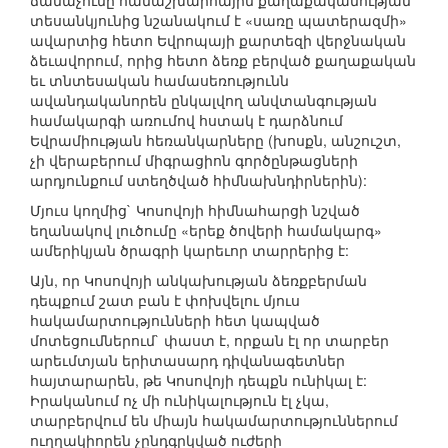
ճանաչումը համաշխարհային քաղաքականության
տեսանկյունից նշանակում է «սառը պատերազմի»
ավարտից հետո Եվրոպայի քարտեզի վերջնական
ձեւավորում, որից հետո ձեռք բերված քաղաքական
եւ տնտեսական համասեռությունն
ավանդականորեն ընկալվող անվտանգության
համակարգի առումով հստակ է դարձնում
Եվրամիության հեռանկարները (խոսքն, անշուշտ,
չի վերաբերում միգրացիոն գործընթացների
արդյունքում ստեղծված հիմնախնդիրներին):
Մյուս կողմից` Կոսովոյի հիմնահարցի նշված
եղանակով լուծումը «երեք ծովերի համակարգ»
ամերիկյան ծրագրի կարեւոր տարրերից է:
Այն, որ Կոսովոյի անկախության ձեռքբերման
դեպքում շատ բան է փոխվելու մյուս
հակամարտությունների հետ կապված
մոտեցումներում` փաստ է, որքան էլ որ տարբեր
արեւմտյան երիտասարդ դիվանագետներ
հայտարարեն, թե Կոսովոյի դեպքն ունիկալ է:
Իրականում ոչ մի ունիկալություն էլ չկա,
տարբերվում են միայն հակամարտություններում
ուղղակիորեն չընդգրկված ուժերի