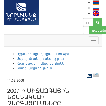
բաժանո
Աշխարհաքաղաքականություն
Ազգային անվտանգություն
Հայության հիմնախնդիրներ
Տնտեսագիտություն
11.02.2008
2007-Ի ՄԻՋԱԶԳԱՅԻՆ
ՆՇԱՆԱԿԱԼԻ
ԶԱՐԳԱՑՈՒՄՆԵՐԸ