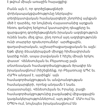
է թվում միայն առաջին հայացքից:
Բանն այն է, որ գործընթացների
փոխկապակցվածությունը ներկայիս
տեղեկատվական համակարգերի շնորհիվ այնքան
մեծ է դարձել, որ նույնիսկ Հայաստանից այդքան
հեռու գտնվող երկրում կատարվող դեպքերը եւ
զարգացող գործընթացներն իրական ազդեցություն
ունեն նաեւ մեզ վրա, ընդ որում այդ ազդեցությունն
ունի տարբեր դրսեւորումներ` արժեքային,
գաղափարական, աշխարհաքաղաքական եւ այլն:
Եթե վերը ձեւակերպված միտքը հիմնավորման
կարիք ունի, ապա բավական է հիշել միայն երկու
փաստ` Վենեսուելան եւ Բելառուսը լայն
տնտեսական համագործակցության ծրագիր են
իրականացնում (հիշեցնենք, որ Բելառուսը ԱՊՀ եւ
ՀԱՊԿ անդամ է, այսինքն` այն
համագործակցության եւ անվտանգության
համակարգերի, որոնց անդամն է նաեւ
Հայաստանը), Վենեսուելան եւ Իրանը, բացի
համագործակցությունից բազմաթիվ միջազգային
կազմակերպություններում, այդ թվում` ՄԱԿ-ում եւ
ՕՊԵԿ-ում, նույնպես իրականացնում են