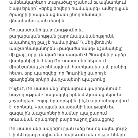
ամենակարեւոր տարածաշրջանում եւ ակնարկում
է այս երկրի` «երեք ծովերի համակարգ» ամերիկյան
ծրագրի իրականացմանն ընդդիմանալու
վճռականության մասին:
Ռուսաստանի կայունությունը եւ
քաղաքականության շարունակականությունն
ապահովող քայլ է համարվում Դ.Մեդվեդեւին
պաշտոնականորեն «թագաժառանգ» նշանակելը`
մի քայլ, որը, չնայած նախագահ Վ.Պուտինի բարձր
վարկանիշին, հենց Ռուսաստանի ներսում
միանշանակ չի ընկալվում, հատկապես այն բանից
հետո, երբ պարզվեց, որ Պուտինը կարող է
զբաղեցնել երկրի վարչապետի պաշտոնը:
Ինչեւէ, Ռուսաստանը ներկայումս կարողանում է
հաջողությամբ հակազդել իրեն մեկուսացնելու եւ
շրջանցելու բոլոր ծրագրերին, ինչն արտահայտվում
է, օրինակ, Կասպյան ավազանի նավթային եւ
գազային պաշարների համար պայքարում
ռուսական ծրագրերի բարեհաջող ընթացքով:
Ռուսաստանի ազդեցության աճը հատկապես լուրջ
է իրեն զգալ տալիս մեր հարեւան պետությունների`