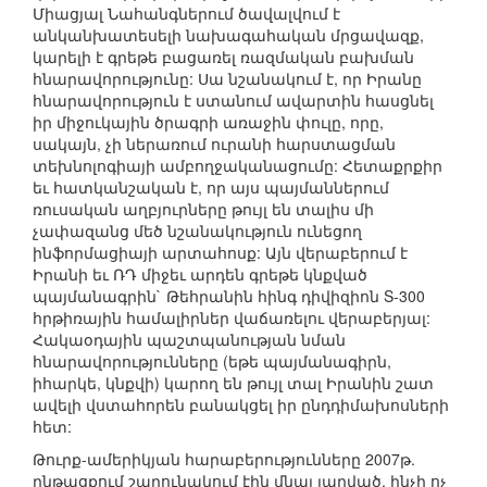
Միացյալ Նահանգներում ծավալվում է
անկանխատեսելի նախագահական մրցավազք,
կարելի է գրեթե բացառել ռազմական բախման
հնարավորությունը: Սա նշանակում է, որ Իրանը
հնարավորություն է ստանում ավարտին հասցնել
իր միջուկային ծրագրի առաջին փուլը, որը,
սակայն, չի ներառում ուրանի հարստացման
տեխնոլոգիայի ամբողջականացումը: Հետաքրքիր
եւ հատկանշական է, որ այս պայմաններում
ռուսական աղբյուրները թույլ են տալիս մի
չափազանց մեծ նշանակություն ունեցող
ինֆորմացիայի արտահոսք: Այն վերաբերում է
Իրանի եւ ՌԴ միջեւ արդեն գրեթե կնքված
պայմանագրին` Թեհրանին հինգ դիվիզիոն S-300
հրթիռային համալիրներ վաճառելու վերաբերյալ:
Հակաօդային պաշտպանության նման
հնարավորությունները (եթե պայմանագիրն,
իհարկե, կնքվի) կարող են թույլ տալ Իրանին շատ
ավելի վստահորեն բանակցել իր ընդդիմախոսների
հետ:
Թուրք-ամերիկյան հարաբերությունները 2007թ.
ընթացքում շարունակում էին մնալ լարված, ինչի ոչ