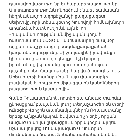
դասավորվածությունը եւ հարաբերակցությունը:
Այս տարբերությունն ընդգծում է նաեւ բավական
հեղինակավոր ադրբեջանցի քաղաքագետ
Սեյիդովը, որի տեսակետից Կոսովոյի հիմնախնդրի
առանձնահատկությունն այն է, որ
«հակամարտության անմիջական կողմ է
հանդիսանում ՆԱՏՕ-ն` ամենակարող եւ այսօր
այլընտրանք չունեցող ռազմաքաղաքական
կազմակերպությունը: Միջազգային իրավունքի
կիրառումը Կոսովոյի դեպքում չի կարող
իրականացվել առանց հյուսիսատլանտյան
դաշինքի հեղինակությանը հարված հասցնելու, եւ
Արեւմուտքի համար միայն այս փաստարկը
բավական է, որպեսզի միջազգային կանոններից
բացառություն կատարվի»:
Գանք Ռուսաստանին, որտեղ եւս անցած տարվա
ընթացքում բավական լուրջ տեղաշարժեր են տեղի
ունեցել: Վերջին տասնամյակներին Ռուսաստանը
երբեք այնքան կայուն եւ վստահ չի եղել, որքան
անցած տարվա ընթացքում, որի սկիզբն արդեն
նշանավորվեց ՌԴ նախագահ Վ.Պուտինի
մյունխենյան ճառով: Ֆինանսատնտեսական եւ