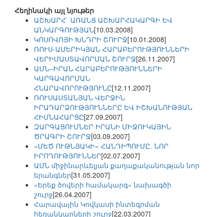
Հեղինակի այլ նյութեր
ԱՇԽԱՐՀ` ԱՌԱՆՑ ԱՇԽԱՐՀԱԿԱՐԳԻ ԵՎ
ԱՆԿԱՐԳՈՒԹՅԱՆ
[10.03.2008]
ԿՈՍՈՎՈՅԻ ԽՆԴՐԻ ՇՈՒՐՋ
[10.01.2008]
ՌՈՒՍ-ԱՄԵՐԻԿՅԱՆ ՀԱՐԱԲԵՐՈՒԹՅՈՒՆՆԵՐԻ
ՎԵՐԻՄԱՍՏԱՎՈՐՄԱՆ ՇՈՒՐՋ
[26.11.2007]
ԱՄՆ–ԻՐԱՆ ՀԱՐԱԲԵՐՈՒԹՅՈՒՆՆԵՐԻ
ԿԱՐԳԱՎՈՐՄԱՆ
ՀՆԱՐԱՎՈՐՈՒԹՅՈՒՆԸ
[12.11.2007]
ՌՈՒՍԱՍՏԱՆՅԱՆ ՎԵՐՋԻՆ
ԻՐԱԴԱՐՁՈՒԹՅՈՒՆՆԵՐԸ ԵՎ ԻՇԽԱՆՈՒԹՅԱՆ
ՀԻՄՆԱՀԱՐՑԸ
[27.09.2007]
ԶԱՐԳԱՑՈՒՄՆԵՐ ԻՐԱՆԻ ՄԻՋՈՒԿԱՅԻՆ
ԾՐԱԳՐԻ ՇՈՒՐՋ
[03.09.2007]
«ՄԵԾ ՈՒԹՆՅԱԿԻ» ՀԱՆԴԻՊՈՒՄԸ. ՆՈՐ
ԻՐՈՂՈՒԹՅՈՒՆՆԵՐ
[02.07.2007]
ԱՄՆ միջինարևելյան քաղաքականության նոր
երանգներ
[31.05.2007]
«Երեք ծովերի համակարգ» նախագծի
շուրջ
[26.04.2007]
Հարավային Կովկասի ինտեգրման
հեռանկարների շուրջ
[22.03.2007]