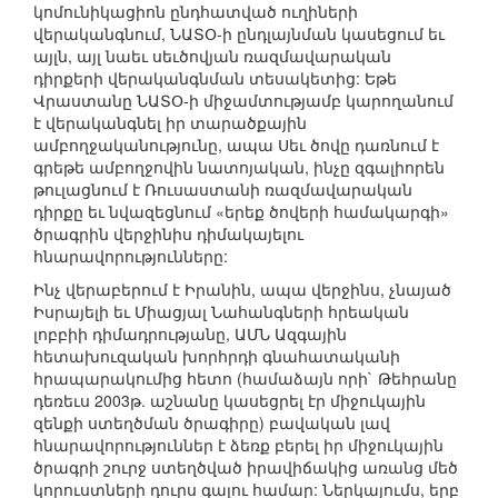
կոմունիկացիոն ընդհատված ուղիների
վերականգնում, ՆԱՏՕ-ի ընդլայնման կասեցում եւ
այլն, այլ նաեւ սեւծովյան ռազմավարական
դիրքերի վերականգնման տեսակետից: Եթե
Վրաստանը ՆԱՏՕ-ի միջամտությամբ կարողանում
է վերականգնել իր տարածքային
ամբողջականությունը, ապա Սեւ ծովը դառնում է
գրեթե ամբողջովին նատոյական, ինչը զգալիորեն
թուլացնում է Ռուսաստանի ռազմավարական
դիրքը եւ նվազեցնում «երեք ծովերի համակարգի»
ծրագրին վերջինիս դիմակայելու
հնարավորությունները:
Ինչ վերաբերում է Իրանին, ապա վերջինս, չնայած
Իսրայելի եւ Միացյալ Նահանգների հրեական
լոբբիի դիմադրությանը, ԱՄՆ Ազգային
հետախուզական խորհրդի գնահատականի
հրապարակումից հետո (համաձայն որի` Թեհրանը
դեռեւս 2003թ. աշնանը կասեցրել էր միջուկային
զենքի ստեղծման ծրագիրը) բավական լավ
հնարավորություններ է ձեռք բերել իր միջուկային
ծրագրի շուրջ ստեղծված իրավիճակից առանց մեծ
կորուստների դուրս գալու համար: Ներկայումս, երբ