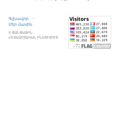
Գլխավոր
⋅
Մեր մասին
© ՑԱՆՑԱՅԻՆ
ՀԵՏԱԶՈՏԱԿԱՆ ԻՆՍՏԻՏՈՒՏ