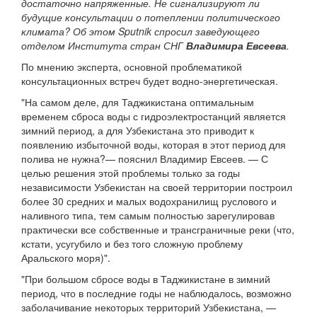
достаточно напряженные. Не сигнализируют ли
будущие консультации о потеплении политического
климата? Об этом Sputnik спросил заведующего
отделом Института стран СНГ
Владимира Евсеева
.
По мнению эксперта, основной проблематикой
консультационных встреч будет водно-энергетическая.
"На самом деле, для Таджикистана оптимальным
временем сброса воды с гидроэлектростанций является
зимний период, а для Узбекистана это приводит к
появлению избыточной воды, которая в этот период для
полива не нужна?— пояснил Владимир Евсеев. — С
целью решения этой проблемы только за годы
независимости Узбекистан на своей территории построил
более 30 средних и малых водохранилищ руслового и
наливного типа, тем самым полностью зарегулировав
практически все собственные и трансграничные реки (что,
кстати, усугубило и без того сложную проблему
Аральского моря)".
"При большом сбросе воды в Таджикистане в зимний
период, что в последние годы не наблюдалось, возможно
заболачивание некоторых территорий Узбекистана, —