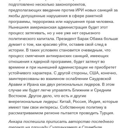
подготовлено несколько законопроектов,
предполагающих введение против ИРИ новых санкций за
якобы допущенные нарушения в сфере ракетной
программы, терроризма или нарушения прав человека.
Нынешняя американская администрация будет этот
процесс затягивать, но у нее уже нет серьезного
политического капитала. Президент Барак Обама больше
думает о том, как красиво уйти, оставив свой след в
истории. В таких условиях становится очевидным, что
процесс смягчения антииранских санкций, имеющих
отношения к ядерной программе, будет затянут во
времени и при нынешней администрации не приобретет
устойчивого характера. С другой стороны, США, конечно,
заинтересованы во взаимном ослаблении Саудовской
Аравии и Ирана как двух региональных лидеров. В этом
случае им будет легче управлять Ближним и Средним
Востоком. Другое дело, что есть и другие
внерегиональные лидеры: Китай, Россия, Индия, которые
имеют там свои интересы. Собственную политику в
рассматриваемом регионе пытается проводить Турция.
Анкара поспешила приписать авторство последнего
теракт на площади Султанхамет в Стамбуле