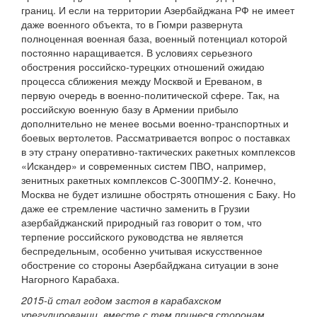
границ. И если на территории Азербайджана РФ не имеет
даже военного объекта, то в Гюмри развернута
полноценная военная база, военный потенциал которой
постоянно наращивается. В условиях серьезного
обострения российско-турецких отношений ожидаю
процесса сближения между Москвой и Ереваном, в
первую очередь в военно-политической сфере. Так, на
российскую военную базу в Армении прибыло
дополнительно не менее восьми военно-транспортных и
боевых вертолетов. Рассматривается вопрос о поставках
в эту страну оперативно-тактических ракетных комплексов
«Искандер» и современных систем ПВО, например,
зенитных ракетных комплексов С-300ПМУ-2. Конечно,
Москва не будет излишне обострять отношения с Баку. Но
даже ее стремление частично заменить в Грузии
азербайджанский природный газ говорит о том, что
терпение российского руководства не является
беспредельным, особенно учитывая искусственное
обострение со стороны Азербайджана ситуации в зоне
Нагорного Карабаха.
2015-й стал годом застоя в карабахском
урегулировании, вместе с тем принеся сторонам