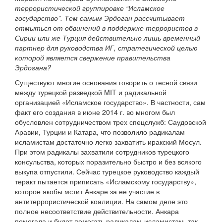
террористической группировке “Исламское
государство”. Тем самым Эрдоган рассчитывает
отмыться от обвинений в поддержке террористов в
Сирии или же Турция действительно лишь временный
партнер для руководства ИГ, стратегической целью
которой является свержение правительства
Эрдогана?
Существуют многие основания говорить о тесной связи
между турецкой разведкой MIT и радикальной
организацией «Исламское государство». В частности, сам
факт его создания в июне 2014 г. во многом был
обусловлен сотрудничеством трех спецслужб: Саудовской
Аравии, Турции и Катара, что позволило радикалам
исламистам достаточно легко захватить иракский Мосул.
При этом радикалы захватили сотрудников турецкого
консульства, которых поразительно быстро и без всякого
выкупа отпустили. Сейчас турецкое руководство каждый
теракт пытается приписать «Исламскому государству»,
которое якобы мстит Анкаре за ее участие в
антитеррористической коалиции. На самом деле это
полное несоответствие действительности. Анкара
помогала и будет помогать радикалам-исламистам, так