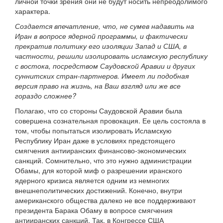
личной точки зрения они не будут носить непреодолимого
характера.
Создается впечатление, что, не сумев надавить на
Иран в вопросе ядерной программы, и фактически
прекратив политику его изоляции Запад и США, в
частности, решили изолировать исламскую республику
с востока, посредством Саудовской Аравии и других
суннитских стран-партнеров. Имеет ли подобная
версия право на жизнь, на Ваш взгляд или же все
гораздо сложнее?
Полагаю, что со стороны Саудовской Аравии была
совершена сознательная провокация. Ее цель состояла в
том, чтобы попытаться изолировать Исламскую
Республику Иран даже в условиях предстоящего
смягчения антииранских финансово-экономических
санкций. Сомнительно, что это нужно администрации
Обамы, для которой миф о разрешении иранского
ядерного кризиса является одним из немногих
внешнеполитических достижений. Конечно, внутри
американского общества далеко не все поддерживают
президента Барака Обаму в вопросе смягчения
антииранских санкций. Так, в Конгрессе США