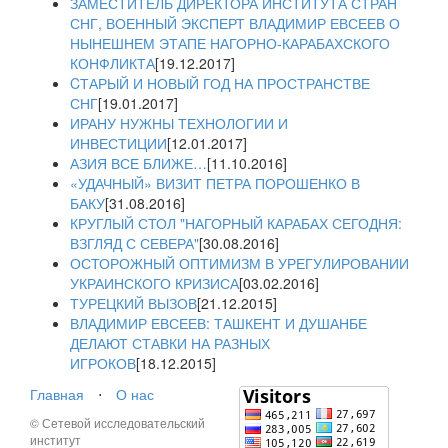
ЗАМЕСТИТЕЛЬ ДИРЕКТОРА ИНСТИТУТА СТРАН
СНГ, ВОЕННЫЙ ЭКСПЕРТ ВЛАДИМИР ЕВСЕЕВ О
НЫНЕШНЕМ ЭТАПЕ НАГОРНО-КАРАБАХСКОГО
КОНФЛИКТА
[19.12.2017]
CТАРЫЙ И НОВЫЙ ГОД НА ПРОСТРАНСТВЕ
СНГ
[19.01.2017]
ИРАНУ НУЖНЫ ТЕХНОЛОГИИ И
ИНВЕСТИЦИИ
[12.01.2017]
АЗИЯ ВСЕ БЛИЖЕ…
[11.10.2016]
«УДАЧНЫЙ» ВИЗИТ ПЕТРА ПОРОШЕНКО В
БАКУ
[31.08.2016]
КРУГЛЫЙ СТОЛ "НАГОРНЫЙ КАРАБАХ СЕГОДНЯ:
ВЗГЛЯД С СЕВЕРА"
[30.08.2016]
ОСТОРОЖНЫЙ ОПТИМИЗМ В УРЕГУЛИРОВАНИИ
УКРАИНСКОГО КРИЗИСА
[03.02.2016]
ТУРЕЦКИЙ ВЫЗОВ
[21.12.2015]
ВЛАДИМИР ЕВСЕЕВ: ТАШКЕНТ И ДУШАНБЕ
ДЕЛАЮТ СТАВКИ НА РАЗНЫХ
ИГРОКОВ
[18.12.2015]
Главная
⋅
О нас
© Сетевой исследовательский
институт