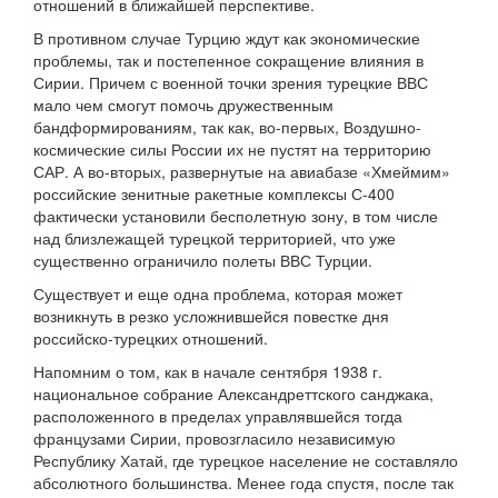
отношений в ближайшей перспективе.
В противном случае Турцию ждут как экономические
проблемы, так и постепенное сокращение влияния в
Сирии. Причем с военной точки зрения турецкие ВВС
мало чем смогут помочь дружественным
бандформированиям, так как, во-первых, Воздушно-
космические силы России их не пустят на территорию
САР. А во-вторых, развернутые на авиабазе «Хмеймим»
российские зенитные ракетные комплексы С-400
фактически установили бесполетную зону, в том числе
над близлежащей турецкой территорией, что уже
существенно ограничило полеты ВВС Турции.
Существует и еще одна проблема, которая может
возникнуть в резко усложнившейся повестке дня
российско-турецких отношений.
Напомним о том, как в начале сентября 1938 г.
национальное собрание Александреттского санджака,
расположенного в пределах управлявшейся тогда
французами Сирии, провозгласило независимую
Республику Хатай, где турецкое население не составляло
абсолютного большинства. Менее года спустя, после так