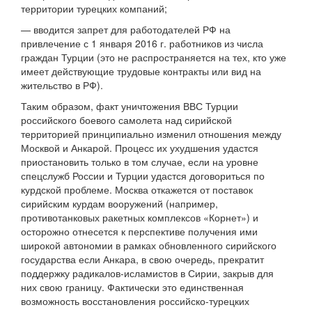
территории турецких компаний;
— вводится запрет для работодателей РФ на
привлечение с 1 января 2016 г. работников из числа
граждан Турции (это не распространяется на тех, кто уже
имеет действующие трудовые контракты или вид на
жительство в РФ).
Таким образом, факт уничтожения ВВС Турции
российского боевого самолета над сирийской
территорией принципиально изменил отношения между
Москвой и Анкарой. Процесс их ухудшения удастся
приостановить только в том случае, если на уровне
спецслужб России и Турции удастся договориться по
курдской проблеме. Москва откажется от поставок
сирийским курдам вооружений (например,
противотанковых ракетных комплексов «Корнет») и
осторожно отнесется к перспективе получения ими
широкой автономии в рамках обновленного сирийского
государства если Анкара, в свою очередь, прекратит
поддержку радикалов-исламистов в Сирии, закрыв для
них свою границу. Фактически это единственная
возможность восстановления российско-турецких