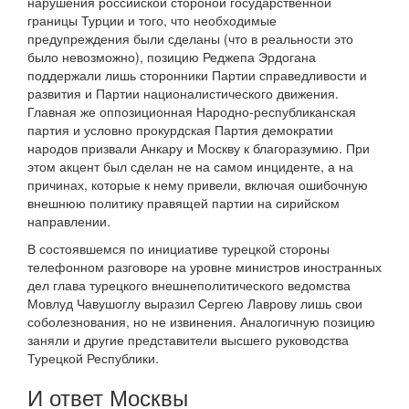
нарушения российской стороной государственной
границы Турции и того, что необходимые
предупреждения были сделаны (что в реальности это
было невозможно), позицию Реджепа Эрдогана
поддержали лишь сторонники Партии справедливости и
развития и Партии националистического движения.
Главная же оппозиционная Народно-республиканская
партия и условно прокурдская Партия демократии
народов призвали Анкару и Москву к благоразумию. При
этом акцент был сделан не на самом инциденте, а на
причинах, которые к нему привели, включая ошибочную
внешнюю политику правящей партии на сирийском
направлении.
В состоявшемся по инициативе турецкой стороны
телефонном разговоре на уровне министров иностранных
дел глава турецкого внешнеполитического ведомства
Мовлуд Чавушоглу выразил Сергею Лаврову лишь свои
соболезнования, но не извинения. Аналогичную позицию
заняли и другие представители высшего руководства
Турецкой Республики.
И ответ Москвы