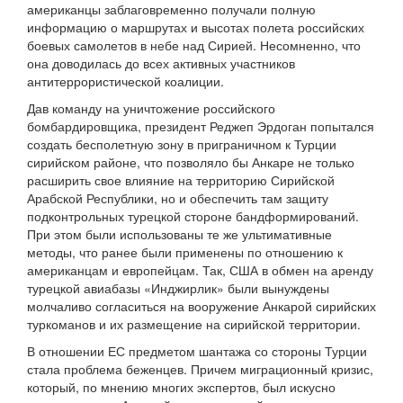
американцы заблаговременно получали полную
информацию о маршрутах и высотах полета российских
боевых самолетов в небе над Сирией. Несомненно, что
она доводилась до всех активных участников
антитеррористической коалиции.
Дав команду на уничтожение российского
бомбардировщика, президент Реджеп Эрдоган попытался
создать бесполетную зону в приграничном к Турции
сирийском районе, что позволяло бы Анкаре не только
расширить свое влияние на территорию Сирийской
Арабской Республики, но и обеспечить там защиту
подконтрольных турецкой стороне бандформирований.
При этом были использованы те же ультимативные
методы, что ранее были применены по отношению к
американцам и европейцам. Так, США в обмен на аренду
турецкой авиабазы «Инджирлик» были вынуждены
молчаливо согласиться на вооружение Анкарой сирийских
туркоманов и их размещение на сирийской территории.
В отношении ЕС предметом шантажа со стороны Турции
стала проблема беженцев. Причем миграционный кризис,
который, по мнению многих экспертов, был искусно