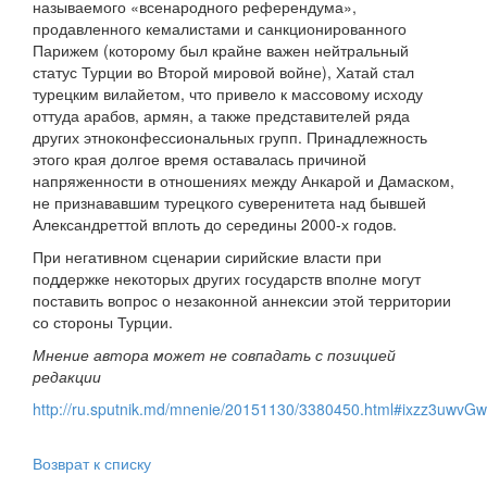
называемого «всенародного референдума»,
продавленного кемалистами и санкционированного
Парижем (которому был крайне важен нейтральный
статус Турции во Второй мировой войне), Хатай стал
турецким вилайетом, что привело к массовому исходу
оттуда арабов, армян, а также представителей ряда
других этноконфессиональных групп. Принадлежность
этого края долгое время оставалась причиной
напряженности в отношениях между Анкарой и Дамаском,
не признававшим турецкого суверенитета над бывшей
Александреттой вплоть до середины 2000-х годов.
При негативном сценарии сирийские власти при
поддержке некоторых других государств вполне могут
поставить вопрос о незаконной аннексии этой территории
со стороны Турции.
Мнение автора может не совпадать с позицией
редакции
http://ru.sputnik.md/mnenie/20151130/3380450.html#ixzz3uwvG
Возврат к списку