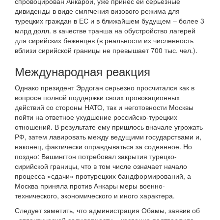
спровоцирован Анкарой, уже принес ей серьезные
дивиденды в виде смягчения визового режима для
турецких граждан в ЕС и в ближайшем будущем – более 3
млрд долл. в качестве транша на обустройство лагерей
для сирийских беженцев (в реальности их численность
вблизи сирийской границы не превышает 700 тыс. чел.).
Международная реакция
Однако президент Эрдоган серьезно просчитался как в
вопросе полной поддержки своих провокационных
действий со стороны НАТО, так и неготовности Москвы
пойти на ответное ухудшение российско-турецких
отношений. В результате ему пришлось вначале угрожать
РФ, затем лавировать между ведущими государствами и,
наконец, фактически оправдываться за содеянное. Но
поздно: Вашингтон потребовал закрытия турецко-
сирийской границы, что в том числе означает начало
процесса «сдачи» протурецких бандформирований, а
Москва приняла против Анкары меры военно-
технического, экономического и иного характера.
Следует заметить, что администрация Обамы, заявив об