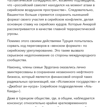
«атлантической солидарности», косвенно подтвердила,
что «российский самолет находился на момент атаки в
сирийском воздушном пространстве». Следовательно,
Вашингтон больше стремится сохранить нынешний
формат своего участия в сирийском конфликте, делая
основную ставку на сирийских курдов. Которые Анкарой
рассматриваются в качестве главной террористической
угрозы.
Помимо этого своими действиями Турция попыталась
сорвать ход переговоров в «венском формате» по
сирийскому урегулированию. Это также вызвало
серьезное недопонимание со стороны международного
сообщества.
Наконец, члены семьи Эрдогана оказались лично
заинтересованы в сохранении незаконного нефтяного
бизнеса, который является финансовой опорой таких
радикальных организаций, как «Исламское государство» и
«Джабхат ан-нусра» (сирийское подразделение «Аль-
Каиды»).
Даже в турецком обществе, где, в общем, наблюдается
консенсус относительно крайне кратковременного