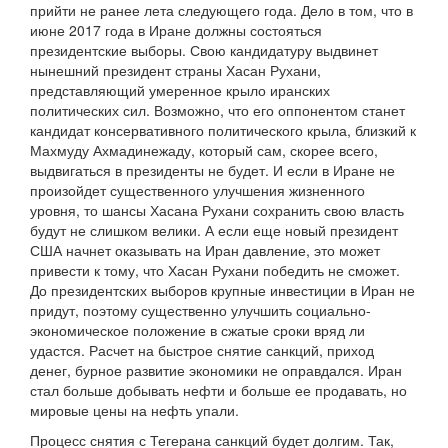
прийти не ранее лета следующего года. Дело в том, что в
июне 2017 года в Иране должны состояться
президентские выборы. Свою кандидатуру выдвинет
нынешний президент страны Хасан Рухани,
представляющий умеренное крыло иранских
политических сил. Возможно, что его оппонентом станет
кандидат консервативного политического крыла, близкий к
Махмуду Ахмадинежаду, который сам, скорее всего,
выдвигаться в президенты не будет. И если в Иране не
произойдет существенного улучшения жизненного
уровня, то шансы Хасана Рухани сохранить свою власть
будут не слишком велики. А если еще новый президент
США начнет оказывать на Иран давление, это может
привести к тому, что Хасан Рухани победить не сможет.
До президентских выборов крупные инвестиции в Иран не
придут, поэтому существенно улучшить социально-
экономическое положение в сжатые сроки вряд ли
удастся. Расчет на быстрое снятие санкций, приход
денег, бурное развитие экономики не оправдался. Иран
стал больше добывать нефти и больше ее продавать, но
мировые цены на нефть упали.
Процесс снятия с Тегерана санкций будет долгим. Так,