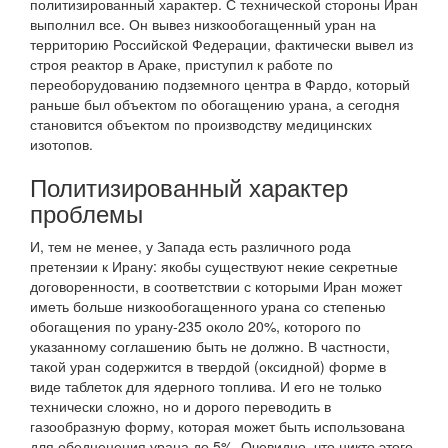
политизированный характер. С технической стороны Иран
выполнил все. Он вывез низкообогащенный уран на
территорию Российской Федерации, фактически вывел из
строя реактор в Араке, приступил к работе по
переоборудованию подземного центра в Фардо, который
раньше был объектом по обогащению урана, а сегодня
становится объектом по производству медицинских
изотопов.
Политизированный характер
проблемы
И, тем не менее, у Запада есть различного рода
претензии к Ирану: якобы существуют некие секретные
договоренности, в соответствии с которыми Иран может
иметь больше низкообогащенного урана со степенью
обогащения по урану-235 около 20%, которого по
указанному соглашению быть не должно. В частности,
такой уран содержится в твердой (оксидной) форме в
виде таблеток для ядерного топлива. И его не только
технически сложно, но и дорого переводить в
газообразную форму, которая может быть использована
для обедненения урана до 5%. Очевидно, что никто этого