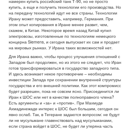
намерен купить российский танк Т-90, но не просто
купить, а еще и получить технологии его производства. Но
на передачу технологий идут не все страны. Технологии
Ирану может предоставить, например, Германия. При
этом опыт копирования в Иране менее развит, чем,
скажем, в Китае. Некоторое время назад Китай купил
электровозы, изготовленные по технологиям немецкого
концерна Siemens, и сегодня выпускает их сам и продает
на мировых рынках. У Ирана таких возможностей нет.
Для Ирана важно, чтобы процесс улучшения отношений с
Западом был продолжен, но из этого не следует, что Иран
готов трансформироваться в государство западного типа.
И здесь возникает некое противоречие – необходимы
инвестиции Запада при сохранении внутренней структуры
государства и его внешней политики. Как этот компромисс
будет разрешен, пока не совсем ясно. Присоединится ли
Иран к ШОС или нет в качестве полноправного члена?
Есть аргументы и «за» и «против». При Махмуде
Ахмадинежаде интерес к ШОС был большим, сегодня он
явно ослаб. Так, в Тегеране задаются вопросом: не будут
ли не мусульмане главенствовать над мусульманами,
если страна войдет в ШОС, не будет ли утеряна часть