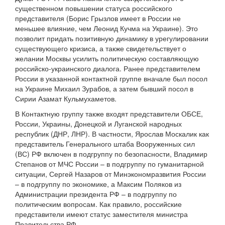
существенном повышении статуса российского
представителя (Борис Грызлов имеет в России не
меньшее влияние, чем Леонид Кучма на Украине). Это
позволит придать позитивную динамику в урегулировании
существующего кризиса, а также свидетельствует о
желании Москвы усилить политическую составляющую
российско-украинского диалога. Ранее представителем
России в указанной контактной группе вначале был посол
на Украине Михаил Зурабов, а затем бывший посол в
Сирии Азамат Кульмухаметов.
В Контактную группу также входят представители ОБСЕ,
России, Украины, Донецкой и Луганской народных
республик (ДНР, ЛНР). В частности, Ярослав Москалик как
представитель Генерального штаба Вооруженных сил
(ВС) РФ включен в подгруппу по безопасности, Владимир
Степанов от МЧС России – в подгруппу по гуманитарной
ситуации, Сергей Назаров от Минэкономразвития России
– в подгруппу по экономике, а Максим Поляков из
Администрации президента РФ – в подгруппу по
политическим вопросам. Как правило, российские
представители имеют статус заместителя министра
Правительства РФ.