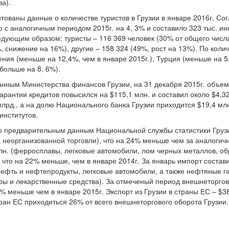
а).
ованы данные о количестве туристов в Грузии в январе 2016г. Сог
 с аналогичным периодом 2015г. на 4, 3% и составило 323 тыс. и
дующим образом: туристы – 116 369 человек (30% от общего числа
%, снижение на 16%), другие – 158 324 (49%, рост на 13%). По коли
ния (меньше на 12,4%, чем в январе 2015г.), Турция (меньше на 5
больше на 8, 6%).
нным Министерства финансов Грузии, на 31 декабря 2015г. объем 
арантии кредитов повысился на $115,1 млн. и составил около $4,32
млрд., а на долю Национального банка Грузии приходится $19,4 мл
нститутов.
 предварительным данным Национальной службы статистики Грузи
та неорганизованной торговли), что на 24% меньше чем за аналоги
млн. (ферросплавы, легковые автомобили, лом черных металлов, о
), что на 22% меньше, чем в январе 2014г. За январь импорт соста
нефть и нефтепродукты, легковые автомобили, а также нефтяные га
ы и лекарственные средства). За отмеченый период внешнеторгов
5% меньше чем в январе 2015г. Экспорт из Грузии в страны ЕС – $3
ран ЕС приходиться 26% от всего внешнеторгового оборота Грузии.