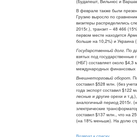
(Будапешт, Вильнюс и Варшав
В феврале также были презент
Грузию выросло по сравнению
визитеры распределились сле
2015г.), транзит – 48 466 (15
первом месте находится Арме
больше на 10,2%) и Украина (
Государственный долг.
По да
взятых под государственные г
(НБГ) составляет около $4,3 
международных финансовых и
Внешнеторговый оборот.
По
составил $528 млн. (без уче
года экспорт составил $122 
лесные и другие орехи и т.д.
аналогичный период 2015г. (
электрические трансформатор
составил $137 млн., что на 2
(на 18% меньше). На долю ст
Возврат к списку