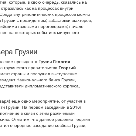
ия, которые, в свою очередь, сказались на
отразилась как на процессах внутри
 Среди внутриполитических процессов можно
 Грузии с президентом; забастовки шахтеров,
ссийскими газовыми переговорами; начало
бнее на некоторых событиях минувшего
ьера Грузии
упление президента Грузии
Георгия
а грузинского правительства
Георгий
амент страны и послушал выступление
резидент Национального банка Грузии,
едставители дипломатического корпуса,
варя) еще одно мероприятие, от участия в
и Грузии. На первом заседании в 2016г.
полнение в связи с этим различными
ссиях. Отметим, что данное решение Георгия
етил очередное заседание совбеза Грузии,