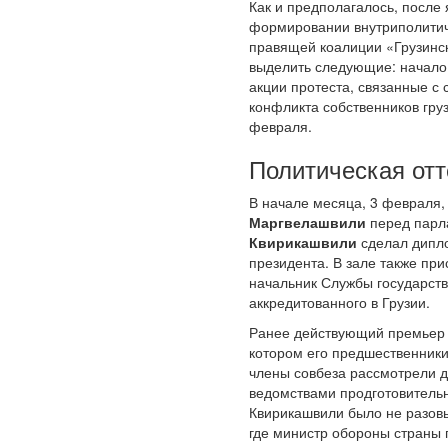
Как и предполагалось, после 
формировании внутриполитиче
правящей коалиции «Грузинск
выделить следующие: начало 
акции протеста, связанные с
конфликта собственников гру
февраля.
Политическая отт
В начале месяца, 3 февраля,
Маргвелашвили
перед парла
Квирикашвили
сделал дипло
президента. В зале также пр
начальник Службы государств
аккредитованного в Грузии.
Ранее действующий премьер с
котором его предшественники
члены совбеза рассмотрели д
ведомствами продготовительн
Квирикашвили было не разовы
где министр обороны страны 