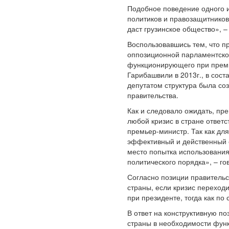
Подобное поведение одного и
политиков и правозащитников
даст грузинское общество», 
Воспользовавшись тем, что п
оппозиционной парламентск
функционирующего при премь
Гарибашвили в 2013г., в сос
депутатом структура была со
правительства.
Как и следовало ожидать, пр
любой кризис в стране ответ
премьер-министр. Так как дл
эффективный и действенный о
место попытка использования
политического порядка», – го
Согласно позиции правительс
страны, если кризис переход
при президенте, тогда как п
В ответ на конструктивную п
страны в необходимости функ