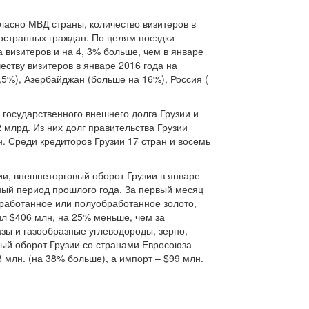
ласно МВД страны, количество визитеров в
ностранных граждан. По целям поездки
 визитеров и на 4, 3% больше, чем в январе
честву визитеров в январе 2016 года на
,5%), Азербайджан (больше на 16%), Россия (
государственного внешнего долга Грузии и
 млрд. Из них долг правительства Грузии
н. Среди кредиторов Грузии 17 стран и восемь
и, внешнеторговый оборот Грузии в январе
чный период прошлого года. За первый месяц
бработанное или полуобработанное золото,
вил $406 млн, на 25% меньше, чем за
зы и газообразные углеводороды, зерно,
ый оборот Грузии со странами Евросоюза
8 млн. (на 38% больше), а импорт – $99 млн.