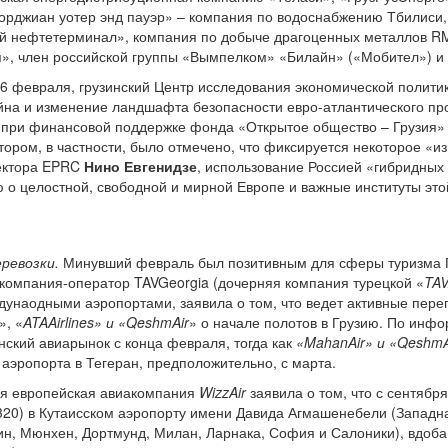
жорджиан уотер энд пауэр» – компания по водоснабжению Тбилиси
ий нефтетерминал», компания по добыче драгоценных металлов R
», член российской группы «Вымпелком» «Билайн» («Мобител») и 
 26 февраля, грузинский Центр исследования экономической полити
на и изменение ландшафта безопасности евро-атлантического про
 при финансовой поддержке фонда «Открытое общество – Грузия» 
тором, в частности, было отмечено, что фиксируется некоторое «и
ектора EPRC
Нино Евгенидзе
, использование Россией «гибридных
о целостной, свободной и мирной Европе и важные институты это
ревозки.
Минувший февраль был позитивным для сферы туризма Гр
компания-оператор TAVGeorgia (дочерняя компания турецкой «
TAV
унаодными аэропортами, заявила о том, что ведет активные пер
», «
ATAAirlines» и «QeshmAir
» о начале полотов в Грузию. По инфо
нский авиарынок с конца февраля, тогда как
«MahanAir» и «QeshmA
аэропорта в Тегеран, предположительно, с марта.
я европейская авиакомпания
WizzAir
заявила о том, что с сентября
20) в Кутаисском аэропорту имени Давида Агмашенебели (Западна
лин, Мюнхен, Дортмунд, Милан, Ларнака, София и Салоники), вдо