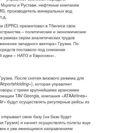
, Мцхеты и Рустави, нефтяные компании
MG, производитель минеральных вод
т.д.
ки (EPRC) презентовал в Тбилиси свое
странства – политические и экономические
в рамках серии аналитических трудов
зменение западного вектора» Грузии. По
 средств поставило под сомнение
й идеи – НАТО и Евросоюз».
узии. После снятия визового режима для
AirportsHolding
»), которая управляет
еговоры с тремя крупнейшими иранскими
рмации TAV Georgia, компания «ATAAirlines»
ir»
будут осуществлять регулярные рейсы из
 открывает свою базу (на базе будет
я Грузия) и начнет осуществлять полеты еще
бавок к уже имеющимся направлениям