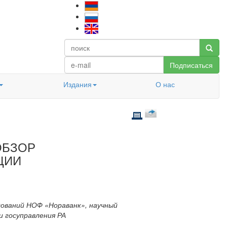
Подписаться
Издания
О нас
 ОБЗОР
ЦИИ
дований НОФ «Нораванк», научный
 госуправления РА