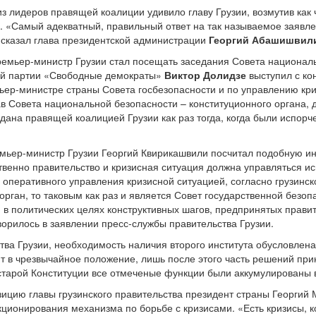
з лидеров правящей коалиции удивило главу Грузии, возмутив как 
. «Самый адекватный, правильный ответ на так называемое заявл
– сказал глава президентской администрации
Георгий Абашишвил
ремьер-министр Грузии стал посещать заседания Совета национал
ой партии «Свободные демократы»
Виктор Долидзе
выступил с ко
ер-министре страны Совета госбезопасности и по управлению кри
тав Совета национальной безопасности – конституционного органа,
здана правящей коалицией Грузии как раз тогда, когда были испор
емьер-министр Грузии Георгий Квирикашвили посчитал подобную ини
ственно правительство и кризисная ситуация должна управляться и
я оперативного управления кризисной ситуацией, согласно грузинс
рган, то таковым как раз и является Совет государственной безо
 в политических целях конструктивных шагов, предпринятых прави
ворилось в заявлении пресс-службы правительства Грузии.
тва Грузии, необходимость наличия второго института обусловлена
ит в чрезвычайное положение, лишь после этого часть решений пр
о старой Конституции все отмеченые функции были аккумулированы 
озицию главы грузинского правительства президент страны Георг
ционирования механизма по борьбе с кризисами. «Есть кризисы, 