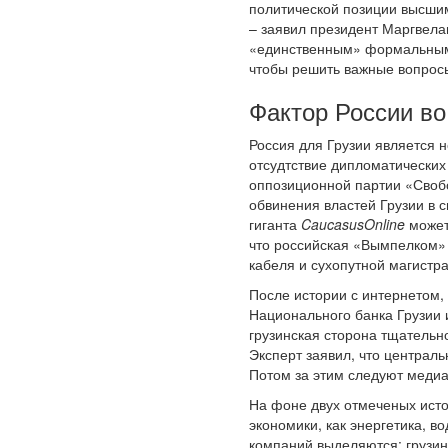
политической позиции высшим
– заявил президент Маргвела
«единственным» формальным 
чтобы решить важные вопрос
Фактор России во
Россия для Грузии является 
отсудтствие дипломатических 
оппозиционной партии «Своб
обвинения властей Грузии в с
гиганта
CaucasusOnline
может
что российская «Вымпелком» 
кабеля и сухопутной магистр
После истории с интернетом,
Национального банка Грузии 
грузинская сторона тщательн
Эксперт заявил, что централь
Потом за этим следуют медиас
На фоне двух отмеченых исто
экономики, как энергетика, 
компаний выделяются: грузин