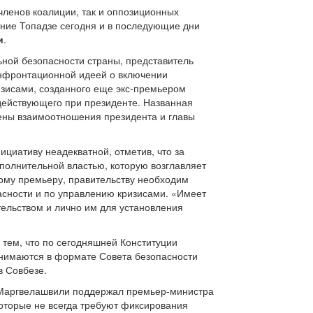
членов коалиции, так и оппозиционных
ение Топадзе сегодня и в последующие дни
и
.
ьной безопасности страны, представитель
нфронтационной идеей о включении
зисами, созданного еще экс-премьером
 действующего при президенте. Названная
чены взаимоотношения президента и главы
циативу неадекватной, отметив, что за
сполнительной властью, которую возглавляет
кому премьеру, правительству необходим
пасности и по управлению кризисами. «Имеет
тельством и лично им для установления
 тем, что по сегодняшней Конституции
инимаются в формате Совета безопасности
в Совбезе.
ий Маргвелашвили поддержал премьер-министра
которые не всегда требуют фиксирования