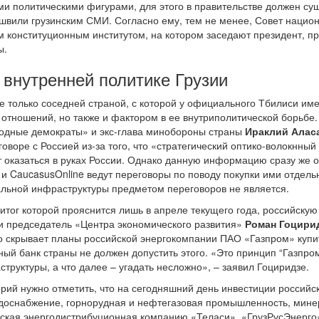
и политическими фигурами, для этого в правительстве должен сущ
швили грузинским СМИ. Согласно ему, тем не менее, Совет нацио
конституционным институтом, на котором заседают президент, пр
ы.
 внутренней политике Грузии
не только соседней страной, с которой у официального Тбилиси и
отношений, но также и фактором в ее внутриполитической борьбе. 
одные демократы» и экс-глава минобороны страны
Ираклий Алас
говоре с Россией из-за того, что «стратегический оптико-волокнны
 оказаться в руках России. Однако данную информацию сразу же оп
и CaucasusOnline ведут переговоры по поводу покупки ими отдель
альной инфраструктуры предметом переговоров не является.
 итог которой прояснится лишь в апреле текущего года, российску
и председатель «Центра экономического развития»
Роман Гоцири
о скрывает планы российской энергокомпании ПАО «Газпром» купит
ный банк страны не должен допустить этого. «Это принцип “Газпрома
труктуры, а что далее – угадать несложно», – заявил Гоциридзе.
рий нужно отметить, что на сегодняшний день инвестиции российс
водоснабжение, горнорудная и нефтегазовая промышленность, мин
ская энергодистрибуционная компанию «Теласи», «ГрузРусЭнерго