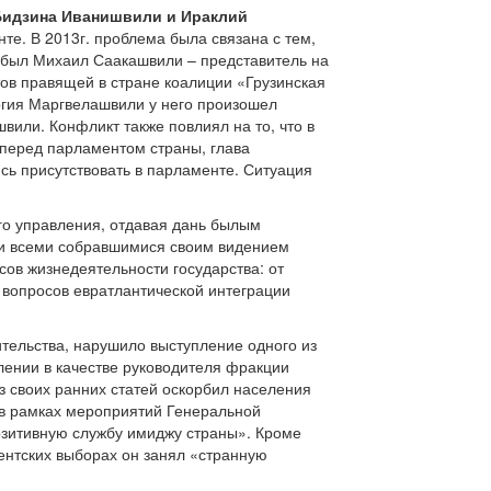
Бидзина Иванишвили и Ираклий
те. В 2013г. проблема была связана с тем,
а был Михаил Саакашвили – представитель на
ов правящей в стране коалиции «Грузинская
оргия Маргвелашвили у него произошел
или. Конфликт также повлиял на то, что в
 перед парламентом страны, глава
сь присутствовать в парламенте. Ситуация
го управления, отдавая дань былым
 и всеми собравшимися своим видением
сов жизнедеятельности государства: от
 вопросов евратлантической интеграции
тельства, нарушило выступление одного из
плении в качестве руководителя фракции
з своих ранних статей оскорбил населения
 в рамках мероприятий Генеральной
озитивную службу имиджу страны». Кроме
ентских выборах он занял «странную