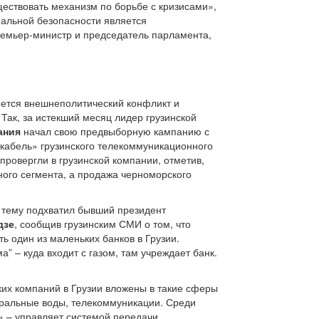
ествовать механизм по борьбе с кризисами»,
нальной безопасности является
емьер-министр и председатель парламента,
меется внешнеполитический конфликт и
Так, за истекший месяц лидер грузинской
ания
начал свою предвыборную кампанию с
й кабель» грузинского телекоммуникационного
ровергли в грузинской компании, отметив,
ного сегмента, а продажа черноморского
ю тему подхватил бывший президент
дзе
, сообщив грузинским СМИ о том, что
ь один из маленьких банков в Грузии.
” – куда входит с газом, там учреждает банк.
ких компаний в Грузии вложены в такие сферы
еральные воды, телекоммуникации. Среди
» – управляет системой передачи