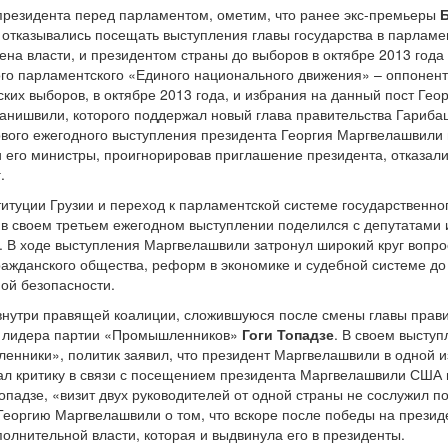
президента перед парламентом, ометим, что ранее экс-премьеры
 отказывались посещать выступления главы государства в парламен
ена власти, и президентом страны до выборов в октябре 2013 год
го парламентского «Единого национального движения» – оппонент
ских выборов, в октябре 2013 года, и избрания на данный пост Ге
анишвили, которого поддержал новый глава правительства Гарибашв
рвого ежегодного выступления президента Георгия Маргвелашвили
 его министры, проигнорировав приглашение президента, отказали
.
итуции Грузии и переход к парламентской системе государственно
 в своем третьем ежегодном выступлении поделился с депутатами
. В ходе выступления Маргвелашвили затронул широкий круг вопро
ражданского общества, реформ в экономике и судебной системе до
ой безопасности.
нутри правящей коалиции, сложившуюся после смены главы прави
 и лидера партии «Промышленников»
Гоги Топадзе
. В своем высту
енники», политик заявил, что президент Маргвелашвили в одной и
зал критику в связи с посещением президента Маргвелашвили США
падзе, «визит двух руководителей от одной страны не сослужил п
 Георгию Маргвелашвили о том, что вскоре после победы на презид
олнительной власти, которая и выдвинула его в президенты.