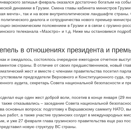
январского затишья февраль оказался достаточно богатым на событ
ской динамики в Грузии. Смена главы кабинета министров Грузии 
ая мечта», так и на всем внутриполитическом ландшафте страны.
политического диалога и сотрудничества нового премьер-министра
 социо-экономическим положением в Грузии и в связи с грузино-ро
зинского телеканала «Маэстро» и т.д. Ниже мы остановимся подро
епель в отношениях президента и прем
 как и ожидалось, состоялось очередное ежегодное отчетное выст
ментом страны. В отличие от своих предшественников, новый глав
матический жест и вместе с членами правительства посетил парл
исутствовали председатели Верховного и Конституционного суда, п
енного аудита, секретарь Совета национальной безопасности и пр
делал еще один жест доброй воли, посетив в конце января (29 ян
 также отказывались – заседание Совета национальной безопасност
ва основных вопроса: подготовку к Варшавскому саммиту НАТО, вы
ых работ, а также участие грузинских солдат в международных ми
м, и уже 27 февраля глава грузинского правительства еще раз пос
представил новую структуру ВС страны.