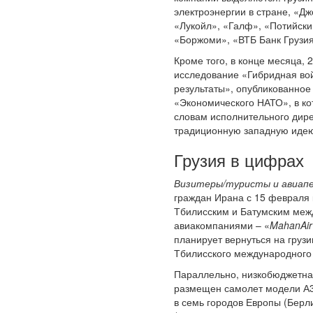
электроэнергии в стране, «Д
«Лукойл», «Галф», «Потийск
«Боржоми», «ВТБ Банк Грузия
Кроме того, в конце месяца,
исследование «Гибридная вой
результаты», опубликованное
«Экономического НАТО», в ко
словам исполнительного дир
традиционную западную идею 
Грузия в цифрах
Визитеры/туристы и авиапе
граждан Ирана с 15 февраля 
Тбилисским и Батумским межд
авиакомпаниями – «
MahanAir
планирует вернуться на грузи
Тбилисского международного 
Параллельно, низкобюджетна
размещен самолет модели А3
в семь городов Европы (Бер