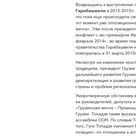
Возвращаясь к выступлению 
Гарибашвили
в 2013-2015гг.
что пока еще происходила см
тот момент уже оппозиционно
мечта». Уже после президент
конфликт с экс-премьером Ив
феврале 2014г., во время пе
правительства Гарибашвили и
повторилась и 31 марта 2015г
Несмотря на изменение конст
традициям, президент Грузии
дальнейшего развития Грузии
демократизации и развития г
страны и проблем региональн
Умиротворенную обстановку в
ее руководителей, депутата
«Грузинская мечта – Промышл
Грузии. Топадзе также выска
ассамблеи ООН. По словам То
того, Гоги Топадзе напомнил
позицию» по отношению к исп