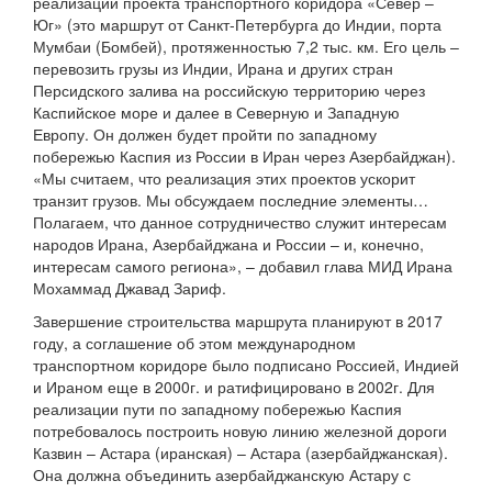
реализации проекта транспортного коридора «Север –
Юг» (это маршрут от Санкт-Петербурга до Индии, порта
Мумбаи (Бомбей), протяженностью 7,2 тыс. км. Его цель –
перевозить грузы из Индии, Ирана и других стран
Персидского залива на российскую территорию через
Каспийское море и далее в Северную и Западную
Европу. Он должен будет пройти по западному
побережью Каспия из России в Иран через Азербайджан).
«Мы считаем, что реализация этих проектов ускорит
транзит грузов. Мы обсуждаем последние элементы…
Полагаем, что данное сотрудничество служит интересам
народов Ирана, Азербайджана и России – и, конечно,
интересам самого региона», – добавил глава МИД Ирана
Мохаммад Джавад Зариф.
Завершение строительства маршрута планируют в 2017
году, а соглашение об этом международном
транспортном коридоре было подписано Россией, Индией
и Ираном еще в 2000г. и ратифицировано в 2002г. Для
реализации пути по западному побережью Каспия
потребовалось построить новую линию железной дороги
Казвин – Астара (иранская) – Астара (азербайджанская).
Она должна объединить азербайджанскую Астару с