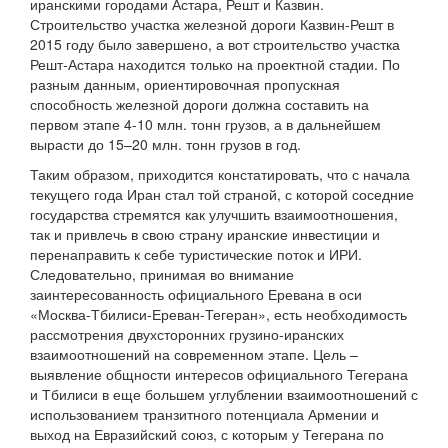
иранскими городами Астара, Решт и Казвин.
Строительство участка железной дороги Казвин-Решт в
2015 году было завершено, а вот строительство участка
Решт-Астара находится только на проектной стадии. По
разным данным, ориентировочная пропускная
способность железной дороги должна составить на
первом этапе 4-10 млн. тонн грузов, а в дальнейшем
вырасти до 15–20 млн. тонн грузов в год.
Таким образом, приходится констатировать, что с начала
текущего года Иран стал той страной, с которой соседние
государства стремятся как улучшить взаимоотношения,
так и привлечь в свою страну иранские инвестиции и
перенаправить к себе туристические поток и ИРИ.
Следовательно, принимая во внимание
заинтересованность официального Еревана в оси
«Москва-Тбилиси-Ереван-Тегеран», есть необходимость
рассмотрения двухсторонних грузино-иранских
взаимоотношений на современном этапе. Цель –
выявление общности интересов официального Тегерана
и Тбилиси в еще большем углублении взаимоотношений с
использованием транзитного потенциала Армении и
выход на Евразийский союз, с которым у Тегерана по