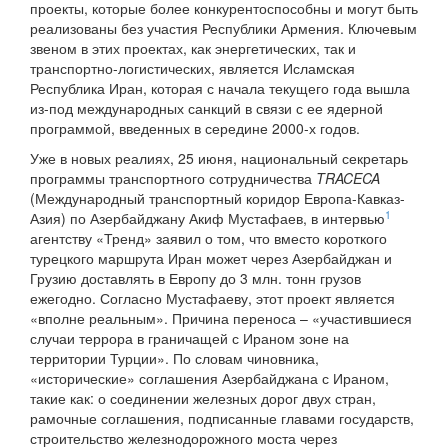
проекты, которые более конкурентоспособны и могут быть
реализованы без участия Республики Армения. Ключевым
звеном в этих проектах, как энергетических, так и
транспортно-логистических, является Исламская
Республика Иран, которая с начала текущего года вышла
из-под международных санкций в связи с ее ядерной
программой, введенных в середине 2000-х годов.
Уже в новых реалиях, 25 июня, национальный секретарь
программы транспортного сотрудничества
TRACECA
(Международный транспортный коридор Европа-Кавказ-
1
Азия) по Азербайджану Акиф Мустафаев, в интервью
агентству «Тренд» заявил о том, что вместо короткого
турецкого маршрута Иран может через Азербайджан и
Грузию доставлять в Европу до 3 млн. тонн грузов
ежегодно. Согласно Мустафаеву, этот проект является
«вполне реальным». Причина переноса – «участившиеся
случаи террора в граничащей с Ираном зоне на
территории Турции». По словам чиновника,
«исторические» соглашения Азербайджана с Ираном,
такие как: о соединении железных дорог двух стран,
рамочные соглашения, подписанные главами государств,
строительство железнодорожного моста через