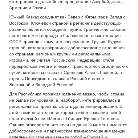
интеграцию и дальнейшее процветание Азербайджана,
Армении и Грузии.
Южный Кавказ соединят как Север с Югом, так и Запад с
Востоком. Ключевой страной в регионе в действующих
реалиях является соседняя Грузия. Трагические события
постсоветского периода и болезненная дезинтеграция
СССР привели к тому, что современная Грузия, будучи
страной, которая сохранила добрососедские отношения
со странами региона и крупными региональными
игроками, не считая Российскую Федерацию, стала
перекрестком энергетических, транспортно-логистических
путей, которые связывают Среднюю Азию с Европой, а
страны Персидского залива с Россией и далее –
Восточной и Западной Европой.
Для Республики Армения жизненно важно, чтобы страна
не была изолирована, а, наоборот, интегрировалась в
региональные проекты, вплоть до их инициирования. В
этой связи достаточно интересна идея создания некой
политической оси «Москва-Тбилиси-Ереван-Тегеран».
Однако оговоримся, что если на данный момент имеются
добрососедские и партнерские взаимоотношения между
отдельными странами между собой – Грузией и