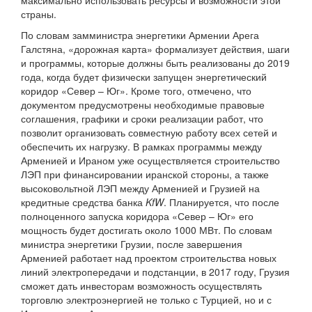
максимально использовать ресурсы и возможности этой
страны.
По словам замминистра энергетики Армении Арега
Галстяна, «дорожная карта» формализует действия, шаги
и программы, которые должны быть реализованы до 2019
года, когда будет физически запущен энергетический
коридор «Север – Юг». Кроме того, отмечено, что
документом предусмотрены необходимые правовые
соглашения, графики и сроки реализации работ, что
позволит организовать совместную работу всех сетей и
обеспечить их нагрузку. В рамках программы между
Арменией и Ираном уже осуществляется строительство
ЛЭП при финансировании иранской стороны, а также
высоковольтной ЛЭП между Арменией и Грузией на
кредитные средства банка
KfW
. Планируется, что после
полноценного запуска коридора «Север – Юг» его
мощность будет достигать около 1000 МВт. По словам
министра энергетики Грузии, после завершения
Арменией работает над проектом строительства новых
линий электропередачи и подстанции, в 2017 году, Грузия
сможет дать инвесторам возможность осуществлять
торговлю электроэнергией не только с Турцией, но и с