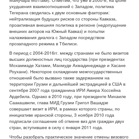
Манучара Моттаки). Отметим, что уже в 2000-е, на фоне
ухудшения взаимоотношений с Западом, политика
Тегерана сводилась к двум основным факторам:
нейтрализация будущих рисков со стороны Кавказа,
проактивная внешняя политика в регионе (недопущение
внешних акторов на Южный Кавказ) и попытки
налаживания диалога с Западом посредством
прозападного режима в Тбилиси.
В период с 2004-2016гг. между странами не было визитов
высших должностных лиц государства (при президентах
Мохаммаде Хатами, Махмуде Ахмадинеджаде и Хасане
Роухани). Некоторое охлаждение межгосударственных
отношений было вызвано также задержанием на
территории Грузии и дальнейшей экстрадицией в США в
сентябре 2007 года гражданина ИРИ Амира Хоссейна
Ардебила. Однако в 2010 году, при президенте Михаиле
Саакашвили, глава МИД Грузии Григол Вашадзе
совершает визит в ИРИ, в рамках которого страны, по
инициативе иранской стороны, 3 ноября 2010 года
подписали соглашение об отмене виз для граждан двух
стран, вступившее в силу с января 2011 года.
Чтобы разобрать практическое значение отмены визового