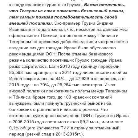
к спаду иранских туристов в Грузию.
Важно отметить,
что Тегеран не стал отменять безвизовый режим,
тем самым показав последовательность своей
внешней политики.
Экс-премьер Грузии Бидзина
Иванишвили тогда отмечал, что, несмотря на данный жест
официального Тбилиси, отношения между Тбилиси и
Тегераном по-прежнему добрососедские и что решение о
введении виз для граждан Ирана было обусловлено
рекомендациями ООН. После отмены безвизового
режима количество посетивших Грузию граждан Ирана
резко сократилось. Если 2013 году границу пересекли
85,598 тыс. иранцев, то в 2014 году число посетителей из
Ирана сократилось на 44% – до 47,929 тыс. человек, а в
2015 году – на 70%, до 25,264 тыс. визитеров. Из-за
визовой политики прекратились полеты между Тегераном
и Тбилиси. Кроме того, до 100 иранских компаний
вынуждены были покинуть грузинский рынок из-за
банковских ограничений и визового режима. Что
интересно, суммарное количество ПИИ в Грузию из Ирана
в 2006-2015 года составило около $9,2 млн., или менее
0,1% общего количества ПИИ в страну за отмеченный
период (резкий спад в 2013-2015гг.).