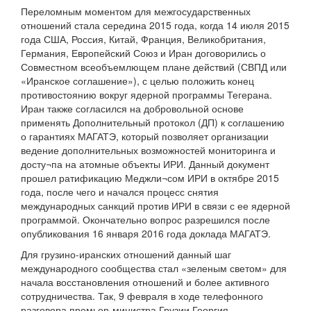
Переломным моментом для межгосударственных
отношений стала середина 2015 года, когда 14 июля 2015
года США, Россия, Китай, Франция, Великобритания,
Германия, Европейский Союз и Иран договорились о
Совместном всеобъемлющем плане действий (СВПД или
«Иранское соглашение»), с целью положить конец
противостоянию вокруг ядерной программы Тегерана.
Иран также согласился на добровольной основе
применять Дополнительный протокол (ДП) к соглашению
о гарантиях МАГАТЭ, который позволяет организации
ведение дополнительных возможностей мониторинга и
досту¬па на атомные объекты ИРИ. Данный документ
прошел ратификацию Меджли¬сом ИРИ в октябре 2015
года, после чего и начался процесс снятия
международных санкций против ИРИ в связи с ее ядерной
программой. Окончательно вопрос разрешился после
опубликования 16 января 2016 года доклада МАГАТЭ.
Для грузино-иранских отношений данный шаг
международного сообщества стал «зеленым светом» для
начала восстановления отношений и более активного
сотрудничества. Так, 9 февраля в ходе телефонного
разговора премьер-министра Грузии Георгия