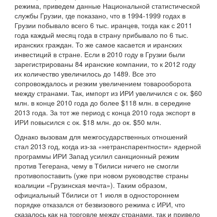
режима, приведем данные Национальной статистической
службы Грузии, где показано, что в 1994-1999 годах в
Грузии побывало всего 6 тыс. иранцев, тогда как с 2011
года каждый месяц года в страну прибывало по 6 тыс.
иранских граждан. То же самое касается и иранских
инвестиций в стране. Если в 2010 году в Грузии были
зарегистрированы 84 иранские компании, то к 2012 году
их количество увеличилось до 1489. Все это
сопровождалось и резким увеличением товарооборота
между странами. Так, импорт из ИРИ увеличился с ок. $60
млн. в конце 2010 года до более $118 млн. в середине
2013 года. За тот же период с конца 2010 года экспорт в
ИРИ повысился с ок. $18 млн. до ок. $50 млн.
Однако вызовам для межгосударственных отношений
стал 2013 год, когда из-за «нетранспарентности» ядерной
программы ИРИ Запад усилил санкционный режим
против Тегерана, чему в Тбилиси ничего не смогли
противопоставить (уже при новом руководстве страны
коалиции «Грузинская мечта»). Таким образом,
официальный Тбилиси от 1 июля в одностороннем
порядке отказался от безвизового режима с ИРИ, что
сказалось как на торговле между странами, так и привело