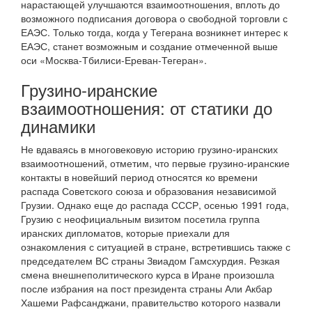
нарастающей улучшаются взаимоотношения, вплоть до
возможного подписания договора о свободной торговли с
ЕАЭС. Только тогда, когда у Тегерана возникнет интерес к
ЕАЭС, станет возможным и создание отмеченной выше
оси «Москва-Тбилиси-Ереван-Тегеран».
Грузино-иранские
взаимоотношения: от статики до
динамики
Не вдаваясь в многовековую историю грузино-иранских
взаимоотношений, отметим, что первые грузино-иранские
контакты в новейший период относятся ко времени
распада Советского союза и образования независимой
Грузии. Однако еще до распада СССР, осенью 1991 года,
Грузию с неофициальным визитом посетила группа
иранских дипломатов, которые приехали для
ознакомления с ситуацией в стране, встретившись также с
председателем ВС страны Звиадом Гамсхурдия. Резкая
смена внешнеполитического курса в Иране произошла
после избрания на пост президента страны Али Акбар
Хашеми Рафсанджани, правительство которого назвали