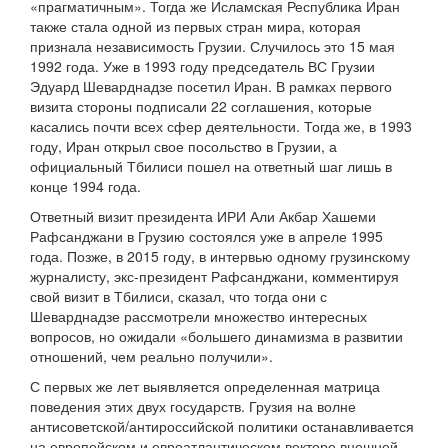
«прагматичным». Тогда же Исламская Республика Иран
также стала одной из первых стран мира, которая
признала независимость Грузии. Случилось это 15 мая
1992 года. Уже в 1993 году председатель ВС Грузии
Эдуард Шеварднадзе посетил Иран. В рамках первого
визита стороны подписали 22 соглашения, которые
касались почти всех сфер деятельности. Тогда же, в 1993
году, Иран открыл свое посольство в Грузии, а
официальный Тбилиси пошел на ответный шаг лишь в
конце 1994 года.
Ответный визит президента ИРИ Али Акбар Хашеми
Рафсанджани в Грузию состоялся уже в апреле 1995
года. Позже, в 2015 году, в интервью одному грузинскому
журналисту, экс-президент Рафсанджани, комментируя
свой визит в Тбилиси, сказал, что тогда они с
Шеварднадзе рассмотрели множество интересных
вопросов, но ожидали «большего динамизма в развитии
отношений, чем реально получили».
С первых же лет выявляется определенная матрица
поведения этих двух государств. Грузия на волне
антисоветской/антироссийской политики останавливается
на европейском и евроатлантическом векторе внешней