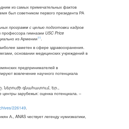
я одним из самых примечательных фактов
ремя был советником первого президента РА
ных программ с целью подготовки кадров
ы профессора гимназии
USC Price
11
циально из Армении
.
аиболее заметен в сфере здравоохранения.
легами, основании медицинских учреждений в
армянских предпринимателей в
лируют вовлечение научного потенциала
 ներուժի գնահատում, Եր.,
 центры зарубежья: оценка потенциала. –
rchives/226149
.
н А., ANAS чествует легенду нумизматики,