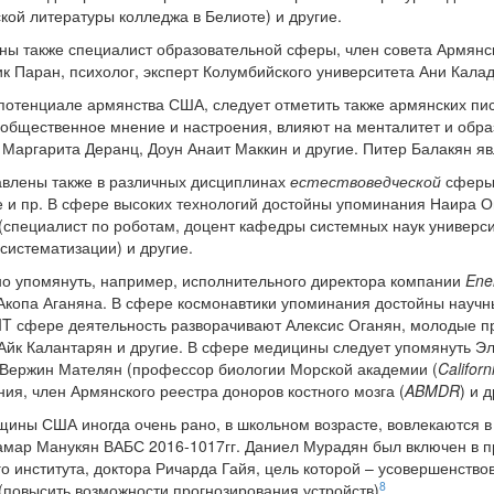
кой литературы колледжа в Белиоте) и другие.
ны также специалист образовательной сферы, член совета Армянс
 Паран, психолог, эксперт Колумбийского университета Ани Калад
потенциале армянства США, следует отметить также армянских пи
общественное мнение и настроения, влияют на менталитет и обра
Маргарита Деранц, Доун Анаит Маккин и другие. Питер Балакян я
влены также в различных дисциплинах
естествоведческой
сферы 
 и пр. В сфере высоких технологий достойны упоминания Наира О
(специалист по роботам, доцент кафедры системных наук универ
систематизации) и другие.
но упомянуть, например, исполнительного директора компании
Ene
 Акопа Аганяна. В сфере космонавтики упоминания достойны науч
 IT сфере деятельность разворачивают Алексис Оганян, молодые 
Айк Калантарян и другие. В сфере медицины следует упомянуть Э
 Вержин Мателян (профессор биологии Морской академии (
Califor
ия, член Армянского реестра доноров костного мозга (
ABMDR
) и д
ины США иногда очень рано, в школьном возрасте, вовлекаются в
амар Манукян ВАБС 2016-1017гг. Даниел Мурадян был включен в п
 института, доктора Ричарда Гайя, цель которой – усовершенствов
8
 (повысить возможности прогнозирования устройств)
.