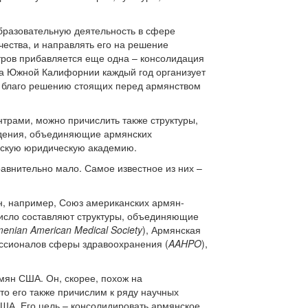
бразовательную деятельность в сфере
чества, и направлять его на решение
тров прибавляется еще одна – консолидация
та Южной Калифорнии каждый год организует
а благо решению стоящих перед армянством
трами, можно причислить также структуры,
ждения, объединяющие армянских
нскую юридическую академию.
равнительно мало. Самое известное из них –
н, например, Союз американских армян-
исло составляют структуры, объединяющие
enian American Medical Society
), Армянская
ессионалов сферы здравоохранения (
AAHPO
),
мян США. Он, скорее, похож на
то его также причислим к ряду научных
США. Его цель – консолидировать армянское