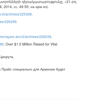
կենտրոնների դերակատարությունը, «21-րդ
 2014, сс. 49-55, на арм.яз).
m/cl/archives/225368
.
ves/226299
.
ayernaysor.am/cl/archives/226039
.
286
; Over $1.5 Million Raised for Vital
.
Цахрута,
 Прайс специально для Армении будет