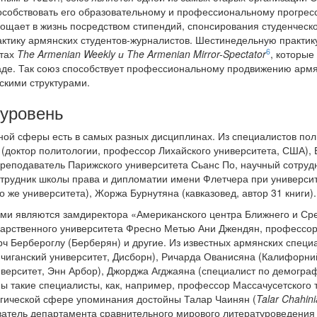
пособствовать его образовательному и профессиональному прогресс
ощает в жизнь посредством стипендий, спонсирования студенческ
актику армянских студентов-журналистов. Шестинедельную практик
6
етах
The Armenian Weekly и The Armenian Mirror-Spectator
, которые
е. Так союз способствует профессиональному продвижению армянс
скими структурами.
уровень
ной сферы есть в самых разных дисциплинах. Из специалистов по
(доктор политологии, профессор Лихайского университета, США),
преподаватель Парижского университета Сьанс По, научный сотру
трудник школы права и дипломатии имени Флетчера при универси
 же университета), Жоржа Бурнутяна (кавказовед, автор 31 книги).
ми являются замдиректора «Американского центра Ближнего и Ср
дарственного университета Фресно Метью Ани Джендян, профессор
рч Бербероглу (Берберян) и другие. Из известных армянских спец
иганский университет, Дисборн), Ричарда Ованисяна (Калифорни
верситет, Энн Арбор), Джорджа Агджаяна (специалист по демограф
ы такие специалисты, как, например, профессор Массачусетского 
огической сфере упоминания достойны Талар Чаинян (
Talar Chahin
ватель департамента сравнительного мирового литературоведения