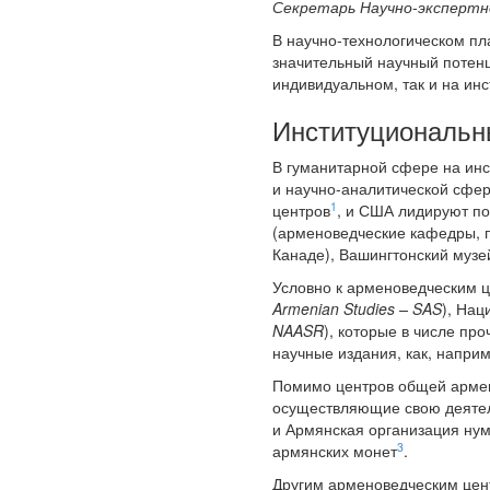
Секретарь Научно-экспертн
В научно-технологическом пл
значительный научный потенц
индивидуальном, так и на ин
Институциональн
В гуманитарной сфере на ин
и научно-аналитической сфер
1
центров
, и США лидируют п
(арменоведческие кафедры, п
Канаде), Вашингтонский музе
Условно к арменоведческим 
Armenian Studies – SAS
), Нац
NAASR
), которые в числе п
научные издания, как, напри
Помимо центров общей армен
осуществляющие свою деятель
и Армянская организация ну
3
армянских монет
.
Другим арменоведческим цент