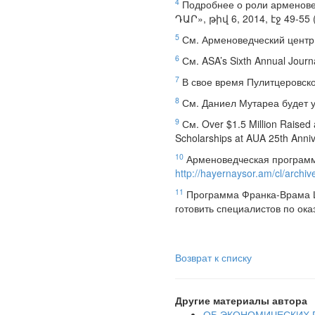
4
Подробнее о роли армено
ԴԱՐ», թիվ 6, 2014, էջ 49-55 (
5
См. Арменоведческий центр 
6
См. ASA’s Sixth Annual Journ
7
В свое время Пулитцеровско
8
См. Даниел Мутареа будет у
9
См. Over $1.5 Million Raised
Scholarships at AUA 25th Annive
10
Арменоведческая программа
http://hayernaysor.am/cl/archi
11
Программа Франка-Врама Ц
готовить специалистов по ок
Возврат к списку
Другие материалы автора
ОБ ЭКОНОМИЧЕСКИХ 