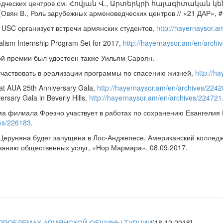
ведческих центров см. Հովյան Վ., Արտերկրի հայագիտական 
Овян В., Роль зарубежных арменоведческих центров // «21 ДАР», #6,
USC организует встречи армянских студентов,
http://hayernaysor.a
alism Internship Program Set for 2017,
http://hayernaysor.am/en/archi
й премии был удостоен также Уильям Сароян.
частвовать в реализации программы по спасению жизней,
http://h
 at AUA 25th Anniversary Gala,
http://hayernaysor.am/en/archives/224
rsary Gala in Beverly Hills,
http://hayernaysor.am/en/archives/224721
 филиала Фрезно участвует в работах по сохранению Евангелия 
ves/226183
.
еруняна будет запущена в Лос-Анджелесе, Американский колледж
азанию общественных услуг, «Нор Мармара», 08.09.2017.
ПРОБЛЕМАХ АРМЯНСКОЙ ОБЩИНЫ ТУРЦИИ
[18.12.2018]