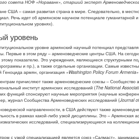
ого совета НОФ «Нораванк», старший эксперт Арменоведческо
ане США – самая развитая страна в мире. Следовательно, в мест
иал. Речь идет об армянском научном потенциале гуманитарной и 
ституциональном уровнях).
ый уровень
ституциональном уровне армянский научный потенциал представл
ы. Первые в этом ряду – арменоведческие центры США. На сегодн
о этому показателю. Это учреждения, являющиеся структурными п
рограммы и пр.), а также отдельные организации. Самые известные
й Геноцида армян, организация
«Washington Policy Forum Armenia»
центрам причисляют также арменоведческие союзы – Сообщество а
иональный институт армянских исследований (
The National Associat
рочих функций спонсируют научные мероприятия (научные конферен
мер, журнал Сообщества Арменоведческих исследований (
Journal o
оведческой направленности, в США действуют также арменоведчес
ность в рамках какой-либо узкой дисциплины. Это – Армянская а
мизматических исследований, специализирующиеся на коллекциони
ром с узкой специализацией является союз «Салмаст», занимающи