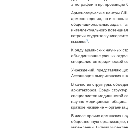
этнографии и пр. провинции 
Арменоведческие центры США
арменоведения, но и консоли
общенациональных задач. Та
интеллектуального потенциа
встречи студентов универси
5
вызовов
.
К ряду армянских научных ст
объединяющие ученых отдель
специалистов юридической с
Учреждений, представляющи
Ассоциация американских ин
В качестве структуры, объед
архитекторов. Среди структ
специалистов медицинской сф
научно-медицинская община 
краткое название – организа
В числе прочих армянских на
общественную организацию, но
учреждений. Будучи учрежден