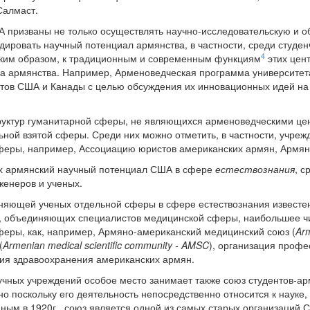
Салмаст.
 призваны не только осуществлять научно-исследовательскую и о
дировать научный потенциал армянства, в частности, среди студен
4
ким образом, к традиционным и современным функциям
этих цен
ла армянства. Например, Арменоведческая программа университе
тетов США и Канады с целью обсуждения их инновационных идей н
руктур гуманитарной сферы, не являющихся арменоведческими цен
ной взятой сферы. Среди них можно отметить, в частности, учре
феры, например, Ассоциацию юристов американских армян, Армя
х армянский научный потенциал США в сфере
естествознания
, с
женеров и ученых.
иняющей ученых отдельной сферы в сфере естествознания известе
ур, объединяющих специалистов медицинской сферы, наибольшее ч
еры, как, например, Армяно-американский медицинский союз (
Arm
(
Armenian medical scientific community - AMSC
), организация проф
ция здравоохранения американских армян.
учных учреждений особое место занимает также союз студентов-ар
 поскольку его деятельность непосредственно относится к науке, 
ным в 1920г., союз является одной из самых старых организаций 