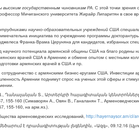
 высоким государственным чиновникам РА
. С этой точки зрени
 профессор Мичиганского университета Жирайр Липаритян в свое в
отрудниками научно-образовательных учреждений США специаль
примечательна инициатива по учреждению программы докторантур
джелеса Франка-Врама Церуняна для кандидатов, избранных спе
ад научного потенциала армянской общины США на благо родины н
армянских врачей США в Армению и обмене опытом с местными кол
дготовки армянских врачей в США и пр.
е сотрудничество с армянскими бизнес-кругами США. Инвестиции 
ленность Армении поднимут спрос на ученых этой сферы и стиму
мении.
Վ., Ղանալանյան Տ., Արտերկրի հայագիտական կենտրոնները.
 155-160 (Симаворян А., Овян В., Ганаланян Т., Арменоведческие
67, 155-160, на арм.яз.).
бщества арменоведческих исследований,
http://hayernaysor.am/cl/a
մեծարում է դրամագիտության լեգենդին, «Ազգ», 09.12.16 (Цуликя