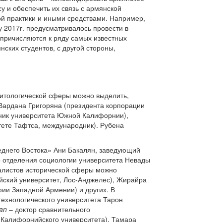
у и обеспечить их связь с армянской
ой практики и иными средствами. Например,
у 2017г. предусматривалось провести в
 причисляются к ряду самых известных
ких студентов, с другой стороны,
литологической сферы можно выделить,
 Вардана Григоряна (президента корпорации
дник университета Южной Калифорнии),
тете Тафтса, международник). Рубена
еднего Востока» Ани Бакалян, заведующий
 отделения социологии университета Невады
иалистов исторической сферы можно
йский университет, Лос-Анджелес), Жирайра
ии Западной Армении) и других. В
технологического университета Тарон
ian
– доктор сравнительного
 Калифорнийского университета). Тамара