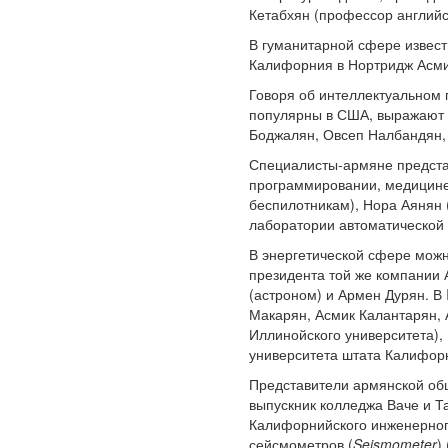
Кетабхян (профессор английс
В гуманитарной сфере извест
Калифорния в Нортридж Асмик
Говоря об интеллектуальном 
популярны в США, выражают 
Боджалян, Овсеп Налбандян, 
Специалисты-армяне предста
программировании, медицине
беспилотникам), Нора Аянян 
лаборатории автоматической 
В энергетической сфере мож
президента той же компании
(астроном) и Армен Дурян. В
Макарян, Асмик Калантарян, 
Иллинойского университета),
университета штата Калифорн
Представители армянской общ
выпускник колледжа Ваче и Т
Калифорнийского инженерного
сейсмометров (
Seismometer
)