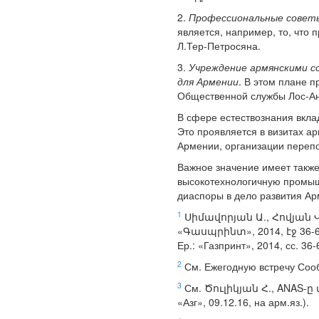
2.
Профессиональные советы
является, например, то, что
Л.Тер-Петросяна.
3.
Учреждение армянскими с
для Армении
. В этом плане 
Общественной службы Лос-Ан
В сфере естествознания вкл
Это проявляется в визитах 
Армении, организации перепо
Важное значение имеет такж
высокотехнологичную промыш
диаспоры в дело развития Ар
1
Սիմավորյան Ա., Հովյան 
«Գասպրինտ», 2014, էջ 36-67,
Ер.: «Газпринт», 2014, сс. 36-
2
См. Ежегодную встречу Соо
3
См. Ծուլիկյան Հ., ANAS-ը 
«Азг», 09.12.16, на арм.яз.).