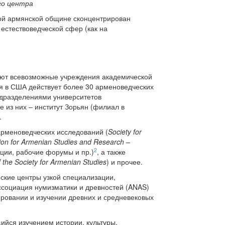
го центра
ной армянской общине сконцентрирован
естествоведческой сфер (как на
яют всевозможные учреждения академической
я в США действует более 30 арменоведческих
одразделениями университетов
 из них – институт Зорьян (филиал в
.
рменоведческих исследований (
Society for
ion for Armenian Studies and Research –
2
ции, рабочие форумы и пр.)
, а также
f the Society for Armenian Studies
) и прочее.
кие центры узкой специализации,
ссоциация нумизматики и древностей (ANAS)
ровании и изучении древних и средневековых
йся изучением истории, культуры,