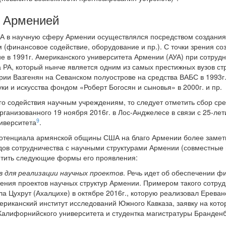
с Арменией
 в научную сферу Армении осуществлялся посредством создания
 (финансовое содействие, оборудование и пр.). С точки зрения с
 в 1991г. Американского университета Армении (АУА) при сотруд
а РА, который нынче является одним из самых престижных вузов 
ии Вазгенян на Севанском полуострове на средства ВАБС в 1993г.
ки и искусства фондом «Роберт Богосян и сыновья» в 2000г. и пр.
го содействия научным учреждениям, то следует отметить сбор сре
рганизованного 19 ноября 2016г. в Лос-Анджелесе в связи с 25-ле
9
иверситета
.
потенциала армянской общины США на благо Армении более заметн
дов сотрудничества с научными структурами Армении (совместные
метить следующие формы его проявления:
 для реализации научных проектов
. Речь идет об обеспечении ф
ния проектов научных структур Армении. Примером такого сотру
ла Цухрут (Ахалцихе) в октябре 2016г., которую реализовал Ерев
риканский институт исследований Южного Кавказа, заявку на кот
лифорнийского университета и студентка магистратуры Бранденбу