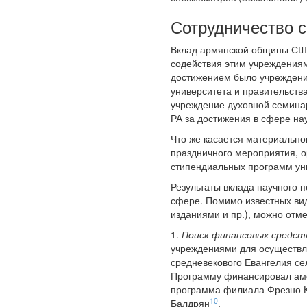
Сотрудничество 
Вклад армянской общины США
содействия этим учреждениям
достижением было учреждение
университета и правительств
учреждение духовной семинар
РА за достижения в сфере нау
Что же касается материально
праздничного мероприятия, о
стипендиальных программ ун
Результаты вклада научного 
сфере. Помимо известных ви
изданиями и пр.), можно от
1.
Поиск финансовых средств
учреждениями для осуществле
средневекового Евангелия се
Программу финансировал аме
программа филиала Фрезно Ка
10
Балдрян
.