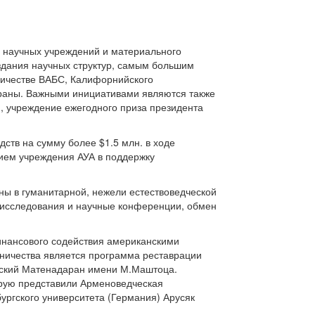
 научных учреждений и материального
оздания научных структур, самым большим
ничестве ВАБС, Калифорнийского
страны. Важными инициативами являются также
, учреждение ежегодного приза президента
дств на сумму более $1.5 млн. в ходе
тием учреждения АУА в поддержку
ы в гуманитарной, нежели естествоведческой
 исследования и научные конференции, обмен
инансового содействия американскими
дничества является программа реставрации
анский Матенадаран имени М.Маштоца.
орую представили Арменоведческая
ргского университета (Германия) Арусяк