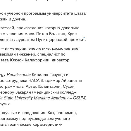
кой учебной программы университета штата
жян и другие.
сателей, произведения которых довольно
з мышления масс: Питер Балакян, Крис
7
вляется лауреатом Пулитцеровской премии
.
– инженерии, энергетике, космонавтике,
вакимян (инженер, специалист по
ситета Южной Калифорнии, директор
rgy Renaissance
Кирилла Гичунца и
ные сотрудники НАСА Владимир Айрапетян
программисты Артак Калантарян, Сусан
леонору Закарян (медицинский колледж
nia State University Maritime Academy – CSUM
)
ругих.
 научные исследования. Как, например,
рограмму под руководством ученого
ать технические характеристики