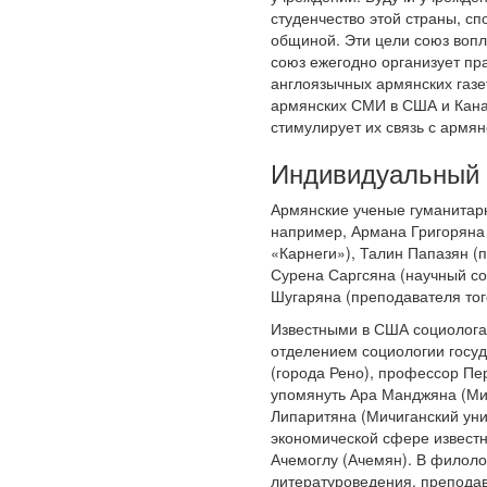
студенчество этой страны, с
общиной. Эти цели союз вопл
союз ежегодно организует пр
англоязычных армянских газ
армянских СМИ в США и Канад
стимулирует их связь с армян
Индивидуальный 
Армянские ученые гуманитар
например, Армана Григоряна 
«Карнеги»), Талин Папазян (
Сурена Саргсяна (научный со
Шугаряна (преподавателя того
Известными в США социолога
отделением социологии госу
(города Рено), профессор Пе
упомянуть Ара Манджяна (Мич
Липаритяна (Мичиганский уни
экономической сфере известн
Ачемоглу (Ачемян). В филол
литературоведения, препода