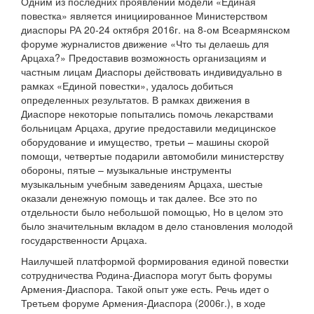
Одним из последних проявлений модели «Единая
повестка» является инициированное Министерством
диаспоры РА 20-24 октября 2016г. на 8-ом Всеармянском
форуме журналистов движение «Что ты делаешь для
Арцаха?» Предоставив возможность организациям и
частным лицам Диаспоры действовать индивидуально в
рамках «Единой повестки», удалось добиться
определенных результатов. В рамках движения в
Диаспоре некоторые попытались помочь лекарствами
больницам Арцаха, другие предоставили медицинское
оборудование и имущество, третьи – машины скорой
помощи, четвертые подарили автомобили министерству
обороны, пятые – музыкальные инструменты
музыкальным учебным заведениям Арцаха, шестые
оказали денежную помощь и так далее. Все это по
отдельности было небольшой помощью, Но в целом это
было значительным вкладом в дело становления молодой
государственности Арцаха.
Наилучшей платформой формирования единой повестки
сотрудничества Родина-Диаспора могут быть форумы
Армения-Диаспора. Такой опыт уже есть. Речь идет о
Третьем форуме Армения-Диаспора (2006г.), в ходе