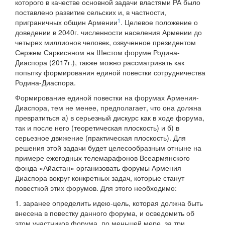
которого в качестве основной задачи властями РА было
поставлено развитие сельских и, в частности,
1
приграничных общин Армении
. Целевое положение о
доведении в 2040г. численности населения Армении до
четырех миллионов человек, озвученное президентом
Сержем Саркисяном на Шестом форуме Родина-
Диаспора (2017г.), также можно рассматривать как
попытку формирования единой повестки сотрудничества
Родина-Диаспора.
Формирование единой повестки на форумах Армения-
Диаспора, тем не менее, предполагает, что она должна
превратиться а) в серьезный дискурс как в ходе форума,
так и после него (теоретическая плоскость) и б) в
серьезное движение (практическая плоскость). Для
решения этой задачи будет целесообразным отныне на
примере ежегодных телемарафонов Всеармянского
фонда «Айастан» организовать форумы Армения-
Диаспора вокруг конкретных задач, которые станут
повесткой этих форумов. Для этого необходимо:
1. заранее определить идею-цель, которая должна быть
внесена в повестку данного форума, и осведомить об
этом участников форума, по меньшей мере, за три