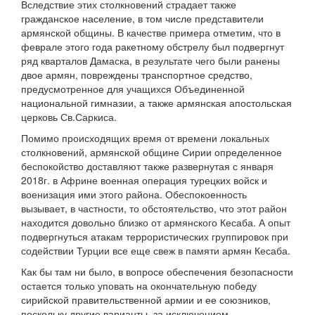
Вследствие этих столкновений страдает также
гражданское население, в том числе представители
армянской общины. В качестве примера отметим, что в
феврале этого года ракетному обстрелу был подвергнут
ряд кварталов Дамаска, в результате чего были ранены
двое армян, повреждены транспортное средство,
предусмотренное для учащихся Объединенной
национальной гимназии, а также армянская апостольская
церковь Св.Саркиса.
Помимо происходящих время от времени локальных
столкновений, армянской общине Сирии определенное
беспокойство доставляют также развернутая с января
2018г. в Африне военная операция турецких войск и
военизация ими этого района. Обеспокоенность
вызывает, в частности, то обстоятельство, что этот район
находится довольно близко от армянского Кесаба. А опыт
подвергнуться атакам террористических группировок при
содействии Турции все еще свеж в памяти армян Кесаба.
Как бы там ни было, в вопросе обеспечения безопасности
остается только уповать на окончательную победу
сирийской правительственной армии и ее союзников,
поскольку другие варианты, за исключением