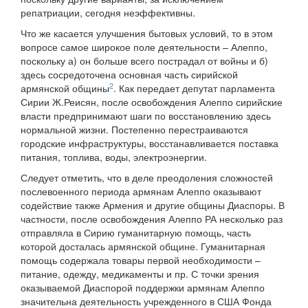
репатриации, сегодня неэффективны.
Что же касается улучшения бытовых условий, то в этом
вопросе самое широкое поле деятельности – Алеппо,
поскольку а) он больше всего пострадал от войны и б)
здесь сосредоточена основная часть сирийской
2
армянской общины
. Как передает депутат парламента
Сирии Ж.Реисян, после освобождения Алеппо сирийские
власти предпринимают шаги по восстановлению здесь
нормальной жизни. Постепенно перестраиваются
городские инфраструктуры, восстанавливается поставка
питания, топлива, воды, электроэнергии.
Следует отметить, что в деле преодоления сложностей
послевоенного периода армянам Алеппо оказывают
содействие также Армения и другие общины Диаспоры. В
частности, после освобождения Алеппо РА несколько раз
отправляла в Сирию гуманитарную помощь, часть
которой досталась армянской общине. Гуманитарная
помощь содержала товары первой необходимости –
питание, одежду, медикаменты и пр. С точки зрения
оказываемой Диаспорой поддержки армянам Алеппо
значительна деятельность учрежденного в США Фонда