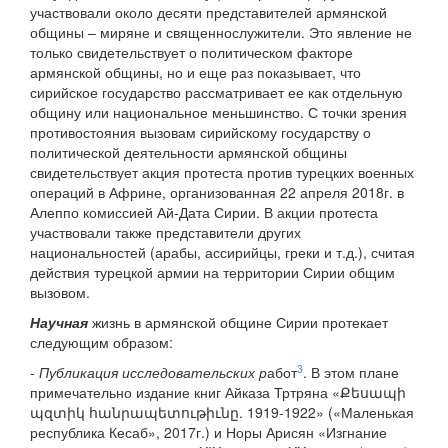
участвовали около десяти представителей армянской
общины – миряне и священнослужители. Это явление не
только свидетельствует о политическом факторе
армянской общины, но и еще раз показывает, что
сирийское государство рассматривает ее как отдельную
общину или национальное меньшинство. С точки зрения
противостояния вызовам сирийскому государству о
политической деятельности армянской общины
свидетельствует акция протеста против турецких военных
операций в Африне, организованная 22 апреля 2018г. в
Алеппо комиссией Ай-Дата Сирии. В акции протеста
участвовали также представители других
национальностей (арабы, ассирийцы, греки и т.д.), считая
действия турецкой армии на территории Сирии общим
вызовом.
Научная
жизнь в армянской общине Сирии протекает
следующим образом:
3
-
Публикация исследовательских р
абот
. В этом плане
примечательно издание книг Айказа Тртряна «Քեսապի
պզտիկ հանրապետութիւնը. 1919-1922» («Маленькая
республика Кесаб», 2017г.) и Норы Арисян «Изгнание