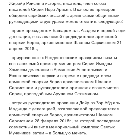
Жирайр Реисян и историк, писатель, член союза
писателей Сирии Нора Арисян. В качестве примеров
общения сирийских властей с армянскими общинными
руководящими структурами можно отметить следующее:
- прием президентом Башаром аль Асадом и первой леди
делегации, возглавляемой предводителем армянской
епархии Берио, архиепископом Шааном Саркисяном 21
апреля 2018г.,
- приуроченные к Рождественским праздникам визиты
возглавляемой премьер-министром Сирии Имадом
Хамисом делегации в Армянские Апостольские и
Евангелические церкви и встречи с предводителем
армянской епархии Берио архиепископом Шааном
Саркисяном и руководителем армянских евангелистов
Сирии, преподобным Арутюном Селимяном.
- встреча руководителя провинции Дейр-эз-Зор Абд аль
Маджида с делегацией, возглавляемой предводителем
армянской епархии Берио, архиепископом Шааном
Саркисяном 28 февраля 2018г., за которой последовал
совместный визит в мемориальный комплекс Святых
Мучеников, затем – в Большую мечеть.