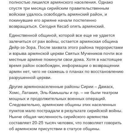
полностью лишился армянского населения. Однако
спустя три месяца сирийским правительственным
войскам удалось освободить армянский район, и
покинувшие его армяне начали постепенно
возвращаться. Сегодня Кесаб опять армянский.
Единственной общиной, которой все еще не удается
залечиться от ран войны, остается армянская община
Дейр-эз-Зора. После захвата этого района террористами
и взрыва армянской церкви Святых Мучеников почти все
местные армяне покинули свои дома. Хотя в настоящее
время район освобожден, информации о возвращении
армян нет, чего не скажешь о планах по восстановлению
разрушенной церкви.
Другие армянонаселенные районы Сирии – Дамаск,
Хомс, Латакия, Эль-Камышлы и пр. – не были театром
мощных и продолжительных военных операций.
Следовательно, армянские общины этих населенных
пунктов мало пострадали в результате сирийской войны.
Нынче общая численность сирийского армянства
составляет 20-25 тысяч человек, что позволяет говорить
об армянском присутствии в статусе общины.