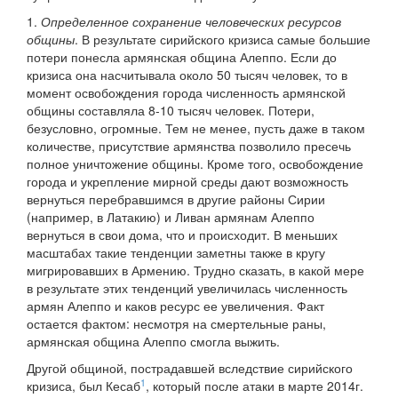
1.
Определенное сохранение человеческих ресурсов
общины
. В результате сирийского кризиса самые большие
потери понесла армянская община Алеппо. Если до
кризиса она насчитывала около 50 тысяч человек, то в
момент освобождения города численность армянской
общины составляла 8-10 тысяч человек. Потери,
безусловно, огромные. Тем не менее, пусть даже в таком
количестве, присутствие армянства позволило пресечь
полное уничтожение общины. Кроме того, освобождение
города и укрепление мирной среды дают возможность
вернуться перебравшимся в другие районы Сирии
(например, в Латакию) и Ливан армянам Алеппо
вернуться в свои дома, что и происходит. В меньших
масштабах такие тенденции заметны также в кругу
мигрировавших в Армению. Трудно сказать, в какой мере
в результате этих тенденций увеличилась численность
армян Алеппо и каков ресурс ее увеличения. Факт
остается фактом: несмотря на смертельные раны,
армянская община Алеппо смогла выжить.
Другой общиной, пострадавшей вследствие сирийского
1
кризиса, был Кесаб
, который после атаки в марте 2014г.