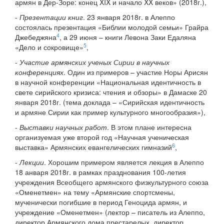
армян в Дер-Зоре: конец XIX и начало XX веков» (2018г.),
-
Презентации книг
. 23 января 2018г. в Алеппо
состоялась презентация «Библии молодой семьи» Грайра
4
Джебеджяна
, а 29 июня – книги Левона Заки Едаляна
5
«Дело и сокровище»
,
-
Участие армянских ученых Сирии в научных
конференциях
. Один из примеров – участие Норы Арисян
в научной конференции «Национальная идентичность в
свете сирийского кризиса: чтения и обзоры» в Дамаске 20
января 2018г. (тема доклада – «Сирийская идентичность
и армяне Сирии как пример культурного многообразия»),
-
Выставки научных работ
. В этом плане интересна
организуемая уже второй год «Научная ученическая
6
выставка» Армянских евангелических гимназий
,
-
Лекции
. Хорошим примером является лекция в Алеппо
18 анваря 2018г. в рамках празднования 100-летия
учреждения Всеобщего армянского физкультурного союза
«Оменетмен» на тему «Армянские спортсмены,
мученически погибшие в период Геноцида армян, и
учреждение «Оменетмен» (лектор – писатель из Алеппо,
директор Армянского дома престарелых, директор