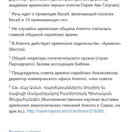
академии армянских черных поясов Сирии Аво Гатрчян).
1
Речь идет о провинции Кесаб, включающей поселок
Кесаб и 10 примыкающих сел.
2
Не случайно армянская община Алеппо считалась
главной общиной сирийских армян.
3
В Алеппо действует армянское издательство «Аревелк»
(Восток).
4
Общий секретарь попечительского органа (стран
Персидского) Залива ассоциации Библии.
5
Председатель совета армяно-сирийских бизнесменов,
директор коммерческого офиса Алеппо, член совета.
6
См. Հայ Աւետ. Վարժարաններու Սուրիոյ եւ
Հալէպի Մակարդակով Բարձրորակ Գիտական
Ցուցահանդէս (Высококачественная научная выставка
армянских евангелических гимназий Алеппо и Сирии, на
арм.яз.),
http://hayernaysor.am/cl/archives/276285
.
Возврат к списку