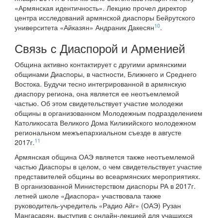
«Армянская идентичность». Лекцию прочел директор
центра исследований армянской диаспоры Бейрутского
10
университета «Айказян» Андраник Дакесян
.
Связь с Диаспорой и Арменией
Община активно контактирует с другими армянскими
общинами Диаспоры, в частности, Ближнего и Среднего
Востока. Будучи тесно интегрированной в армянскую
диаспору региона, она является ее неотъемлемой
частью. Об этом свидетельствует участие молодежи
общины в организованном Молодежным подразделением
Католикосата Великого Дома Киликийского молодежном
региональном межъепархиальном съезде в августе
11
2017г.
Армянская община ОАЭ является также неотъемлемой
частью Диаспоры в целом, о чем свидетельствует участие
представителей общины во всеармянских мероприятиях.
В организованной Министерством диаспоры РА в 2017г.
летней школе «Диаспора» участвовала также
руководитель-учредитель «Радио Айг» (ОАЭ) Рузан
Мангасарян, выступив с онлайн-лекцией для учащихся