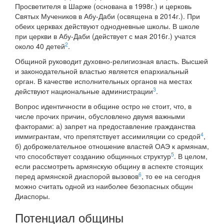
Просветителя в Шарже (основана в 1998г.) и церковь
Святых Мучеников в Абу-Даби (освящена в 2014г.). При
обеих церквах действуют однодневные школы. В школе
при церкви в Абу-Даби (действует с мая 2016г.) учатся
2
около 40 детей
.
Общиной руководит духовно-религиозная власть. Высшей
и законодательной властью является епархиальный
орган. В качестве исполнительных органов на местах
3
действуют национальные администрации
.
Вопрос идентичности в общине остро не стоит, что, в
числе прочих причин, обусловлено двумя важными
факторами: а) запрет на предоставление гражданства
4
иммигрантам, что препятствует ассимиляции со средой
,
б) доброжелательное отношение властей ОАЭ к армянам,
5
что способствует созданию общинных структур
. В целом,
если рассмотреть армянскую общину в аспекте стоящих
6
перед армянской диаспорой вызовов
, то ее на сегодня
можно считать одной из наиболее безопасных общин
Диаспоры.
Потенциал общины