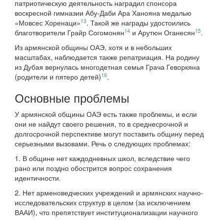
патриотическую деятельность наградил спонсора
воскресной гимназии Абу-Даби Ара Ханояна медалью
13
«Мовсес Хоренаци»
. Такой же награды удостоились
14
15
благотворители Грайр Согомонян
и Арутюн Оганесян
.
Из армянской общины ОАЭ, хотя и в небольших
масштабах, наблюдается также репатриация. На родину
из Дубая вернулась многодетная семья Грача Геворкяна
16
(родители и пятеро детей)
.
Основные проблемы
У армянской общины ОАЭ есть также проблемы, и если
они не найдут своего решения, то в среднесрочной и
долгосрочной перспективе могут поставить общину перед
серьезными вызовами. Речь о следующих проблемах:
1. В общине нет каждодневных школ, вследствие чего
рано или поздно обострится вопрос сохранения
идентичности.
2. Нет арменоведческих учреждений и армянских научно-
исследовательских структур в целом (за исключением
ВААИ), что препятствует институционализации научного