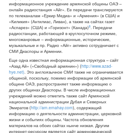
информационное учреждение армянской общины ОАЭ –
онлайн радиостанция «Айг». Ее передачи транслируются
по телеканалам «Еркир Медиа» и «Армения» (в США) и
«Киликия» (Антилиас, Ливан), а также на сайтах газет
8
«Аспарез» (США) и «Горизонт» (Канада)
. Передачи
радиостанции, работающей в круглосуточном режиме,
многожанровые – информационные, исторические,
музыкальные и пр. Радио «Айг» активно сотрудничает с
СМИ Диаспоры и Армении.
Еще одна известная информационная структура – сайт
«Азад Ай» («Свободный армянин») (
http://www.azad-
hye.net)
. Это англоязычное СМИ также не ограничивается
общиной, поскольку, помимо информации об армянской
общине ОАЭ, распространяет также информацию о
других общинах Диаспоры. В числе информационных
учреждений можно отметить также сайт Армянской
национальной администрации Дубая и Северных
Эмиратов (
http://am.emahay.com
), содержащий
информацию о деятельности администрации, церковной
жизни и событиях общины. Частота обновления
материалов на обоих сайтах нынче низкая. Другим
интернет-ресурсом является сайт арменоведческой