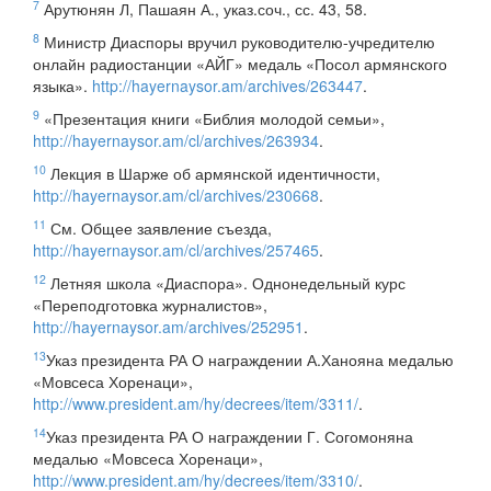
7
Арутюнян Л, Пашаян А., указ.соч., сс. 43, 58.
8
Министр Диаспоры вручил руководителю-учредителю
онлайн радиостанции «АЙГ» медаль «Посол армянского
языка».
http://hayernaysor.am/archives/263447
.
9
«Презентация книги «Библия молодой семьи»,
http://hayernaysor.am/cl/archives/263934
.
10
Лекция в Шарже об армянской идентичности,
http://hayernaysor.am/cl/archives/230668
.
11
См. Общее заявление съезда,
http://hayernaysor.am/cl/archives/257465
.
12
Летняя школа «Диаспора». Однонедельный курс
«Переподготовка журналистов»,
http://hayernaysor.am/archives/252951
.
13
Указ президента РА О награждении А.Ханояна медалью
«Мовсеса Хоренаци»,
http://www.president.am/hy/decrees/item/3311/
.
14
Указ президента РА О награждении Г. Согомоняна
медалью «Мовсеса Хоренаци»,
http://www.president.am/hy/decrees/item/3310/
.