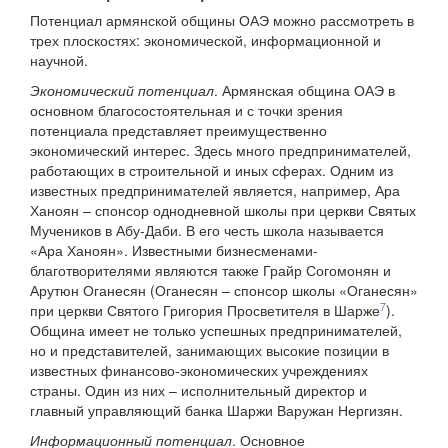
Потенциал армянской общины ОАЭ можно рассмотреть в
трех плоскостях: экономической, информационной и
научной.
Экономический потенциал
. Армянская община ОАЭ в
основном благосостоятельная и с точки зрения
потенциала представляет преимущественно
экономический интерес. Здесь много предпринимателей,
работающих в строительной и иных сферах. Одним из
известных предпринимателей является, например, Ара
Ханоян – спонсор однодневной школы при церкви Святых
Мучеников в Абу-Даби. В его честь школа называется
«Ара Ханоян». Известными бизнесменами-
благотворителями являются также Грайр Согомонян и
Арутюн Оганесян (Оганесян – спонсор школы «Оганесян»
7
при церкви Святого Григория Просветителя в Шарже
).
Община имеет не только успешных предпринимателей,
но и представителей, занимающих высокие позиции в
известных финансово-экономических учреждениях
страны. Один из них – исполнительный директор и
главный управляющий банка Шаржи Варужан Нергизян.
Информационный потенциал
. Основное