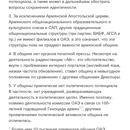
потенциала, а также может в дальнейшем обострить
вопросы сохранения идентичности.
3. За исключением Армянской Апостольской церкви,
Армянского общенационального образовательного и
культурного союза и САП, другие традиционные
общенациональные структуры (три партии, ВАБФ, АГСА и
пр.) не имеют филиалов в ОАЭ, а это означает, что эти
структуры пока не придают важности армянской общине.
4. В общине нет органов печатной прессы. Несмотря на
деятельность радиостанции «Айг», это обстоятельство,
вкупе с проблемами интернет-порталов (английский язык,
низкая частота обновления), ставит общину в невыгодное
положение по сравнению с другими общинами Диаспоры.
5. У общины практически нет политического потенциала.
В частности, нет учреждений, разворачивающих
деятельность в политических целях. Именно поэтому,
помимо деятельности комиссии ОАЭ в связи со 100-
17
летней годовщиной Геноцида армян
, другими
проявлениями политической активности община не
отличилась.
1
Более чем 10-тысячная армянская община ОАЭ