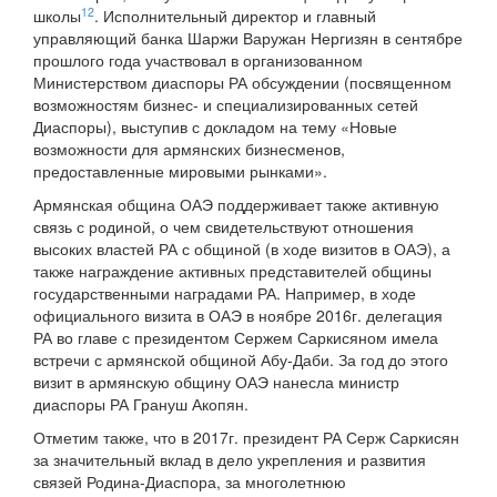
12
школы
. Исполнительный директор и главный
управляющий банка Шаржи Варужан Нергизян в сентябре
прошлого года участвовал в организованном
Министерством диаспоры РА обсуждении (посвященном
возможностям бизнес- и специализированных сетей
Диаспоры), выступив с докладом на тему «Новые
возможности для армянских бизнесменов,
предоставленные мировыми рынками».
Армянская община ОАЭ поддерживает также активную
связь с родиной, о чем свидетельствуют отношения
высоких властей РА с общиной (в ходе визитов в ОАЭ), а
также награждение активных представителей общины
государственными наградами РА. Например, в ходе
официального визита в ОАЭ в ноябре 2016г. делегация
РА во главе с президентом Сержем Саркисяном имела
встречи с армянской общиной Абу-Даби. За год до этого
визит в армянскую общину ОАЭ нанесла министр
диаспоры РА Грануш Акопян.
Отметим также, что в 2017г. президент РА Серж Саркисян
за значительный вклад в дело укрепления и развития
связей Родина-Диаспора, за многолетнюю