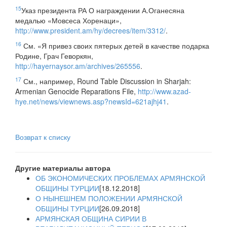
15
Указ президента РА О награждении А.Оганесяна
медалью «Мовсеса Хоренаци»,
http://www.president.am/hy/decrees/item/3312/
.
16
См. «Я привез своих пятерых детей в качестве подарка
Родине, Грач Геворкян,
http://hayernaysor.am/archives/265556
.
17
См., например, Round Table Discussion in Sharjah:
Armenian Genocide Reparations File,
http://www.azad-
hye.net/news/viewnews.asp?newsId=621ajhj41
.
Возврат к списку
Другие материалы автора
ОБ ЭКОНОМИЧЕСКИХ ПРОБЛЕМАХ АРМЯНСКОЙ
ОБЩИНЫ ТУРЦИИ
[18.12.2018]
О НЫНЕШНЕМ ПОЛОЖЕНИИ АРМЯНСКОЙ
ОБЩИНЫ ТУРЦИИ
[26.09.2018]
АРМЯНСКАЯ ОБЩИНА СИРИИ В