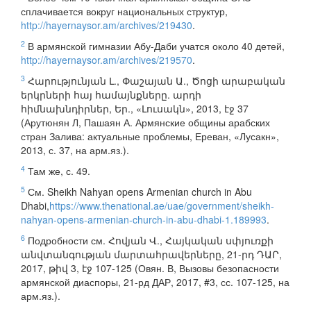
сплачивается вокруг национальных структур,
http://hayernaysor.am/archives/219430
.
2
В армянской гимназии Абу-Даби учатся около 40 детей,
http://hayernaysor.am/archives/219570
.
3
Հարությունյան Լ., Փաշայան Ա., Ծոցի արաբական
երկրների հայ համայնքները. արդի
հիմնախնդիրներ, Եր., «Լուսակն», 2013, էջ 37
(Арутюнян Л, Пашаян А. Армянские общины арабских
стран Залива: актуальные проблемы, Ереван, «Лусакн»,
2013, с. 37, на арм.яз.).
4
Там же, с. 49.
5
См. Sheikh Nahyan opens Armenian church in Abu
Dhabi,
https://www.thenational.ae/uae/government/sheikh-
nahyan-opens-armenian-church-in-abu-dhabi-1.189993
.
6
Подробности см. Հովյան Վ., Հայկական սփյուռքի
անվտանգության մարտահրավերները, 21-րդ ԴԱՐ,
2017, թիվ 3, էջ 107-125 (Овян. В, Вызовы безопасности
армянской диаспоры, 21-рд ДАР, 2017, #3, сс. 107-125, на
арм.яз.).