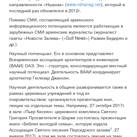
направленности «Ншанак» (
www.nshanag.net
), который в
последний раз обновлялся в 2012г.
Помимо СМИ, составляющей армянского
информационного потенциала являются работающие в
зарубежных СМИ армянские журналисты (журналист
газеты «Новости Залива» («Gulf News») Размик Бедирян и
др.).
Научный потенциал
. Его в основном представляет
Всеармянская ассоциация архитекторов и инженеров
(ВААИ) ОАЭ. Это – структура, консолидирующая местный
научный потенциал. Деятельность ВААИ координирует
архитектор Гюлизар Джаноян.
Научная деятельность в общине разворачивается также в
рамках церковных учреждений и под их
покровительством: организуются презентации книг,
лекции на отдельные темы. Например, 27 октября 2017г.
в зале «Пьер Кесеян» церковного комплекса Святого
Григория Просветителя в Шарже состоялась презентация
книги «Библия молодой семьи», которую издала
9
Ассоциация Святого писания Персидского залива
. 27
января 2017г. в том же зале состоялась лекция на тему