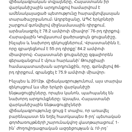
վիճակագրական տվյալները, Հայաստանն իր
վարկանիշային արդյունքով համարվում է
ամենակայացած պետությունը հարավկովկասյան
տարածաշրջանում։ Ադրբեջանը, ԱՊՀ երկրների
շարքում գտնվելով միջնամասային դիրքում,
արձանագրել է 78.2 ամփոփ միավոր՝ 76-րդ դիրքով։
Հարավային Կովկասում ցածրագույն ցուցանիշը,
ինչպես և նախորդ զեկույցներում, Վրաստանինն է,
որը զբաղեցնում է 55-րդ դիրքը՝ 84.2 ամփոփ
միավորով։ Հայաստանի ցուցանիշը զգալիորեն
գերազանցում է մյուս հարևանի՝ Թուրքիայի
համապատասխան արդյունքին, որը, գտնվելով 86-
րդ դիրքում, գրանցել է 75.9 ամփոփ միավոր։
Ինչպես և 2012թ. վիճակագրությունում, այս տարվա
զեկույցում ևս մեր երկրի վարկանիշի
ենթացուցիչները, որպես կանոն, պահպանել են
նախորդ արդյունքները։ Այսպես, Հայաստանի
վարկանիշային ենթացուցիչների
վիճակագրությունը ցույց է տալիս, որ առավել
բարենպաստ են եղել հատկապես 8-րդ՝
պետական
գործառույթների շարունակվող վատթարացում,
1-
ին՝
ժողովրդագրական ազդեցության և 10-րդ՝