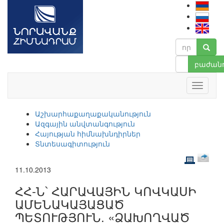
բաժանո
Աշխարհաքաղաքականություն
Ազգային անվտանգություն
Հայության հիմնախնդիրներ
Տնտեսագիտություն
11.10.2013
ՀՀ-Ն՝ ՀԱՐԱՎԱՅԻՆ ԿՈՎԿԱՍԻ
ԱՄԵՆԱԿԱՅԱՑԱԾ
ՊԵՏՈՒԹՅՈՒՆ. «ՁԱԽՈՂՎԱԾ