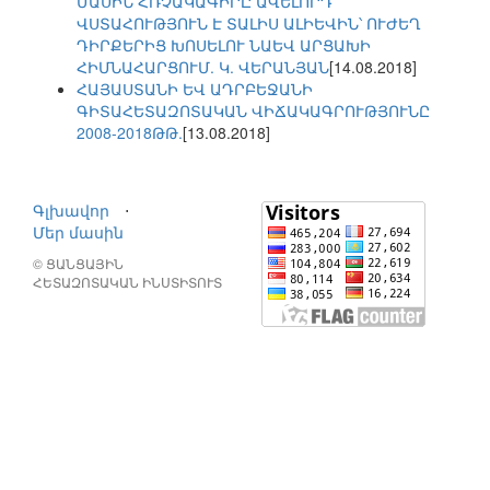
ՄԱՍԻՆ ՀՌՉԱԿԱԳԻՐԸ ԱՎԵԼՈՐԴ
ՎՍՏԱՀՈՒԹՅՈՒՆ Է ՏԱԼԻՍ ԱԼԻԵՎԻՆ՝ ՈՒԺԵՂ
ԴԻՐՔԵՐԻՑ ԽՈՍԵԼՈՒ ՆԱԵՎ ԱՐՑԱԽԻ
ՀԻՄՆԱՀԱՐՑՈՒՄ. Կ. ՎԵՐԱՆՅԱՆ
[14.08.2018]
ՀԱՅԱՍՏԱՆԻ ԵՎ ԱԴՐԲԵՋԱՆԻ
ԳԻՏԱՀԵՏԱԶՈՏԱԿԱՆ ՎԻՃԱԿԱԳՐՈՒԹՅՈՒՆԸ
2008-2018ԹԹ.
[13.08.2018]
Գլխավոր
⋅
Մեր մասին
© ՑԱՆՑԱՅԻՆ
ՀԵՏԱԶՈՏԱԿԱՆ ԻՆՍՏԻՏՈՒՏ