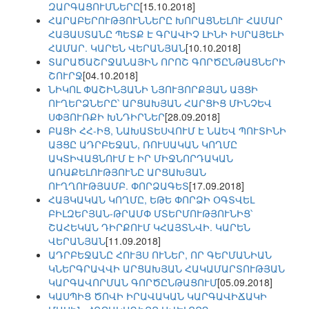
ԶԱՐԳԱՑՈՒՄՆԵՐԸ
[15.10.2018]
ՀԱՐԱԲԵՐՈՒԹՅՈՒՆՆԵՐԸ ԽՈՐԱՑՆԵԼՈՒ ՀԱՄԱՐ
ՀԱՅԱՍՏԱՆԸ ՊԵՏՔ Է ԳՐԱՎԻՉ ԼԻՆԻ ԻՍՐԱՅԵԼԻ
ՀԱՄԱՐ. ԿԱՐԵՆ ՎԵՐԱՆՅԱՆ
[10.10.2018]
ՏԱՐԱԾԱՇՐՋԱՆԱՅԻՆ ՈՐՈՇ ԳՈՐԾԸՆԹԱՑՆԵՐԻ
ՇՈՒՐՋ
[04.10.2018]
ՆԻԿՈԼ ՓԱՇԻՆՅԱՆԻ ՆՅՈՒՅՈՐՔՅԱՆ ԱՅՑԻ
ՈՒՂԵՐՁՆԵՐԸ՝ ԱՐՑԱԽՅԱՆ ՀԱՐՑԻՑ ՄԻՆՉԵՎ
ՍՓՅՈՒՌՔԻ ԽՆԴԻՐՆԵՐ
[28.09.2018]
ԲԱՑԻ ՀՀ-ԻՑ, ՆԱԽԱՏԵՍՎՈՒՄ Է ՆԱԵՎ ՊՈՒՏԻՆԻ
ԱՅՑԸ ԱԴՐԲԵՋԱՆ, ՌՈՒՍԱԿԱՆ ԿՈՂՄԸ
ԱԿՏԻՎԱՑՆՈՒՄ Է ԻՐ ՄԻՋՆՈՐԴԱԿԱՆ
ԱՌԱՔԵԼՈՒԹՅՈՒՆԸ ԱՐՑԱԽՅԱՆ
ՈՒՂՂՈՒԹՅԱՄԲ. ՓՈՐՁԱԳԵՏ
[17.09.2018]
ՀԱՅԿԱԿԱՆ ԿՈՂՄԸ, ԵԹԵ ՓՈՐՁԻ ՕԳՏՎԵԼ
ԲԻԼԶԵՐՅԱՆ-ԹՐԱՄՓ ՄՏԵՐՄՈՒԹՅՈՒՆԻՑ՝
ՇԱՀԵԿԱՆ ԴԻՐՔՈՒՄ ԿՀԱՅՏՆՎԻ. ԿԱՐԵՆ
ՎԵՐԱՆՅԱՆ
[11.09.2018]
ԱԴՐԲԵՋԱՆԸ ՀՈՒՅՍ ՈՒՆԵՐ, ՈՐ ԳԵՐՄԱՆԻԱՆ
ԿՆԵՐԳՐԱՎՎԻ ԱՐՑԱԽՅԱՆ ՀԱԿԱՄԱՐՏՈՒԹՅԱՆ
ԿԱՐԳԱՎՈՐՄԱՆ ԳՈՐԾԸՆԹԱՑՈՒՄ
[05.09.2018]
ԿԱՍՊԻՑ ԾՈՎԻ ԻՐԱՎԱԿԱՆ ԿԱՐԳԱՎԻՃԱԿԻ