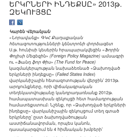
ԵՐԿՐՆԵՐԻ ԻՆԴԵՔՍԸ» 2013թ.
ԶԵԿՈՒՅՑԸ
Կարեն Վերանյան
«Նորավանք» ԳԿՀ Քաղաքական
հետազոտությունների կենտրոնի փորձագետ
Ս.թ. հունիսի կեսերին հրապարակվեցին
«Ֆորին
Փոլիսի Մեգեզին» (Foreign Policy Magazine)
ամսագրի
ու
«Ֆանդ ֆոր Փիս» (The Fund for Peace)
կազմակերպության նախաձեռնած «Ձախողված
երկրների ինդեքսը» (
Failed States Index
)
վարկանիշային հետազոտության վերջին՝ 2013թ.
արդյունքները, որի վիճակագրական
տեղեկատվությանը կանդրադառնանք 2012թ.
համապատասխան զեկույցի հետ համադրության
համատեքստում։ Նշենք, որ «Ձախողված երկրների
ինդեքսը» վարկանիշային զեկույցում տեղ գտած
երկրները՝ ըստ ձախողվածության
աստիճանավորման, որպես կանոն,
դասակարգվում են 4 հիմնական խմբերի՝