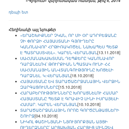
«Գլոբուս» վերլուծական հանդես, թիվ 4, 2014
դեպի ետ
Հեղինակի այլ նյութեր
«ԵՐԱՇԽԻՔՆԵՐ ՉԿԱՆ, ՈՐ ՄԻ ՕՐ ԱԴՐԲԵՋԱՆԸ
ՉԻ ՓՈՐՁԻ ՀԱՅԱՍՏԱՆԻ ԳՅՈՒՂԵՐԸ
ԿԱՆՈՆԱՎՈՐ ՀՐԹԻՌԱԿՈԾԵԼ. ՆԱԽԱՊԵՍ ՊԵՏՔ
Է ՊԱՏՐԱՍՏՎԵԼ». ԿԱՐԵՆ ՎԵՐԱՆՅԱՆ
[13.11.2018]
ՍԱՀՄԱՆԱԽԱԽՏՄԱՆ ԴԵՊՔԵՐԸ ԿԱՆՈՆԱՎՈՐ
ԴԱՐՁՆԵԼՈՎ՝ ԹՈՒՐՔԻԱՆ ՆՊԱՏԱԿ ՈՒՆԻ ՀՀ
ՍԱՀՄԱՆԱՅԻՆ ԱՆՎՏԱՆԳՈՒԹՅՈՒՆԸ ԽՈՑԵԼԻ
ԴԱՐՁՆԵԼ. Կ.ՎԵՐԱՆՅԱՆ
[18.10.2018]
ՀԱՅԱՍՏԱՆԸ ԵՎ ՏԱՐԱԾԱՇՐՋԱՆԱՅԻՆ ՎԵՐՋԻՆ
ԶԱՐԳԱՑՈՒՄՆԵՐԸ
[15.10.2018]
ՀԱՐԱԲԵՐՈՒԹՅՈՒՆՆԵՐԸ ԽՈՐԱՑՆԵԼՈՒ ՀԱՄԱՐ
ՀԱՅԱՍՏԱՆԸ ՊԵՏՔ Է ԳՐԱՎԻՉ ԼԻՆԻ ԻՍՐԱՅԵԼԻ
ՀԱՄԱՐ. ԿԱՐԵՆ ՎԵՐԱՆՅԱՆ
[10.10.2018]
ՏԱՐԱԾԱՇՐՋԱՆԱՅԻՆ ՈՐՈՇ ԳՈՐԾԸՆԹԱՑՆԵՐԻ
ՇՈՒՐՋ
[04.10.2018]
ՆԻԿՈԼ ՓԱՇԻՆՅԱՆԻ ՆՅՈՒՅՈՐՔՅԱՆ ԱՅՑԻ
ՈՒՂԵՐՁՆԵՐԸ՝ ԱՐՑԱԽՅԱՆ ՀԱՐՑԻՑ ՄԻՆՉԵՎ