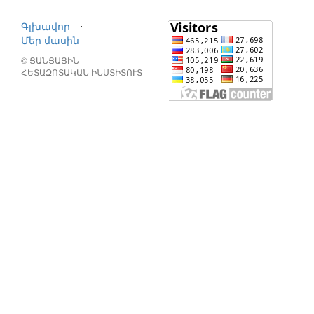
Գլխավոր
⋅
Մեր մասին
© ՑԱՆՑԱՅԻՆ
ՀԵՏԱԶՈՏԱԿԱՆ ԻՆՍՏԻՏՈՒՏ