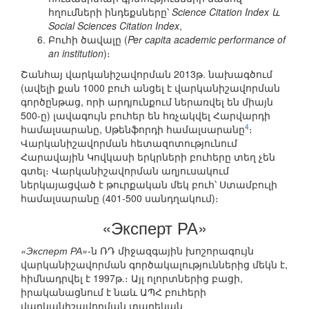
հղումների ինդեքսները՝
Science Citation Index և
Social Sciences Citation Index
,
Բուհի ծավալը (
Per capita academic performance of
an institution
)։
Շանհայ վարկանիշավորման 2013թ. նախագծում
(ավելի քան 1000 բուհ անցել է վարկանիշավորման
գործընթաց, որի արդյունքում ներառվել են միայն
500-ը) լավագույն բուհեր են հռչակվել Հարվարդի
4
համալսարանը, Սթենֆորդի համալսարանը
։
Վարկանիշավորման հետազոտությունում
Հարավային Կովկասի երկրների բուհերը տեղ չեն
գտել։ Վարկանիշավորման աղյուսակում
ներկայացված է թուրքական մեկ բուհ՝ Ստամբուլի
համալսարանը (401-500 սանդղակում)։
«Эксперт РА»
«Эксперт РА»
-ն ՌԴ միջազգային խոշորագույն
վարկանիշավորման գործակալություններից մեկն է,
հիմնադրվել է 1997թ.։ Այլ ոլորտներից բացի,
իրականացնում է նաև ԱՊՀ բուհերի
վարկանիշավորման տարեկան