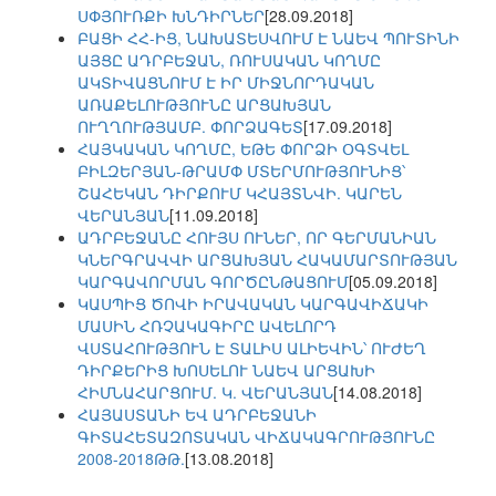
ՍՓՅՈՒՌՔԻ ԽՆԴԻՐՆԵՐ
[28.09.2018]
ԲԱՑԻ ՀՀ-ԻՑ, ՆԱԽԱՏԵՍՎՈՒՄ Է ՆԱԵՎ ՊՈՒՏԻՆԻ
ԱՅՑԸ ԱԴՐԲԵՋԱՆ, ՌՈՒՍԱԿԱՆ ԿՈՂՄԸ
ԱԿՏԻՎԱՑՆՈՒՄ Է ԻՐ ՄԻՋՆՈՐԴԱԿԱՆ
ԱՌԱՔԵԼՈՒԹՅՈՒՆԸ ԱՐՑԱԽՅԱՆ
ՈՒՂՂՈՒԹՅԱՄԲ. ՓՈՐՁԱԳԵՏ
[17.09.2018]
ՀԱՅԿԱԿԱՆ ԿՈՂՄԸ, ԵԹԵ ՓՈՐՁԻ ՕԳՏՎԵԼ
ԲԻԼԶԵՐՅԱՆ-ԹՐԱՄՓ ՄՏԵՐՄՈՒԹՅՈՒՆԻՑ՝
ՇԱՀԵԿԱՆ ԴԻՐՔՈՒՄ ԿՀԱՅՏՆՎԻ. ԿԱՐԵՆ
ՎԵՐԱՆՅԱՆ
[11.09.2018]
ԱԴՐԲԵՋԱՆԸ ՀՈՒՅՍ ՈՒՆԵՐ, ՈՐ ԳԵՐՄԱՆԻԱՆ
ԿՆԵՐԳՐԱՎՎԻ ԱՐՑԱԽՅԱՆ ՀԱԿԱՄԱՐՏՈՒԹՅԱՆ
ԿԱՐԳԱՎՈՐՄԱՆ ԳՈՐԾԸՆԹԱՑՈՒՄ
[05.09.2018]
ԿԱՍՊԻՑ ԾՈՎԻ ԻՐԱՎԱԿԱՆ ԿԱՐԳԱՎԻՃԱԿԻ
ՄԱՍԻՆ ՀՌՉԱԿԱԳԻՐԸ ԱՎԵԼՈՐԴ
ՎՍՏԱՀՈՒԹՅՈՒՆ Է ՏԱԼԻՍ ԱԼԻԵՎԻՆ՝ ՈՒԺԵՂ
ԴԻՐՔԵՐԻՑ ԽՈՍԵԼՈՒ ՆԱԵՎ ԱՐՑԱԽԻ
ՀԻՄՆԱՀԱՐՑՈՒՄ. Կ. ՎԵՐԱՆՅԱՆ
[14.08.2018]
ՀԱՅԱՍՏԱՆԻ ԵՎ ԱԴՐԲԵՋԱՆԻ
ԳԻՏԱՀԵՏԱԶՈՏԱԿԱՆ ՎԻՃԱԿԱԳՐՈՒԹՅՈՒՆԸ
2008-2018ԹԹ.
[13.08.2018]