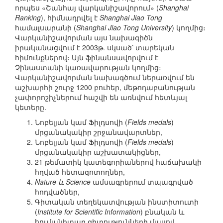
որպես «Շանհայ վարկանիշավորում» (
Shanghai
Ranking
), հիմնադրվել է
Shanghai Jiao Tong
համալսարանի (
Shanghai Jiao Tong University
) կողմից։
Վարկանիշավորման այս նախագիծն
իրականացվում է 2003թ. սկսած՝ տարեկան
հիմունքներով։ Այն ֆինանսավորվում է
Չինաստանի կառավարության կողմից։
Վարկանիշավորման նախագծում ներառվում են
աշխարհի շուրջ 1200 բուհեր, մեթոդաբանության
չափորոշիչներում հաշվի են առնվում հետևյալ
կետերը.
Նոբելյան կամ Ֆիլդսովի (
Fields medals
)
մրցանակակիր շրջանավարտներ,
Նոբելյան կամ Ֆիլդսովի (
Fields medals
)
մրցանակակիր աշխատակիցներ,
21 թեմատիկ կատեգորիաներով հաճախակի
հղված հետազոտողներ,
Nature և Science
ամսագրերում տպագրված
հոդվածներ,
Գիտական տեղեկատվության ինստիտուտի
(
Institute for Scientific Information
) բնական և
հումանիտար գիտությունների մասով