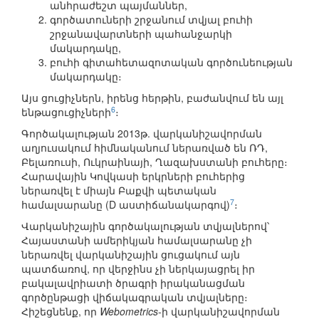
անհրաժեշտ պայմաններ,
գործատուների շրջանում տվյալ բուհի
շրջանավարտների պահանջարկի
մակարդակը,
բուհի գիտահետազոտական գործունեության
մակարդակը։
Այս ցուցիչներն, իրենց հերթին, բաժանվում են այլ
6
ենթացուցիչների
։
Գործակալության 2013թ. վարկանիշավորման
աղյուսակում հիմնականում ներառված են ՌԴ,
Բելառուսի, Ուկրաինայի, Ղազախստանի բուհերը։
Հարավային Կովկասի երկրների բուհերից
ներառվել է միայն Բաքվի պետական
7
համալսարանը (D աստիճանակարգով)
։
Վարկանիշային գործակալության տվյալներով՝
Հայաստանի ամերիկյան համալսարանը չի
ներառվել վարկանիշային ցուցակում այն
պատճառով, որ վերջինս չի ներկայացրել իր
բակալավրիատի ծրագրի իրականացման
գործընթացի վիճակագրական տվյալները։
Հիշեցնենք, որ
Webometrics
-ի վարկանիշավորման