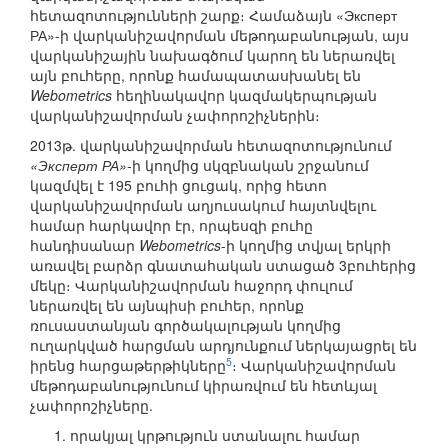
հետազոտությունների շարք։ Համաձայն «Эксперт
РА»-ի վարկանիշավորման մեթոդաբանության, այս
վարկանիշային նախագծում կարող են ներառվել
այն բուհերը, որոնք համապատասխանել են
Webometrics
հեղինակավոր կազմակերպության
վարկանիշավորման չափորոշիչներին։
2013թ. վարկանիշավորման հետազոտությունում
«Эксперт РА»
-ի կողմից սկզբնական շրջանում
կազմվել է 195 բուհի ցուցակ, որից հետո
վարկանիշավորման աղյուսակում հայտնվելու
համար հարկավոր էր, որպեսզի բուհը
հանդիսանար
Webometrics
-ի կողմից տվյալ երկրի
առավել բարձր գնատահական ստացած 3բուհերից
մեկը։ Վարկանիշավորման հաջորդ փուլում
ներառվել են այնպիսի բուհեր, որոնք
ռուսաստանյան գործակալության կողմից
ուղարկված հարցման արդյունքում ներկայացրել են
5
իրենց հարցաթերթիկները
։ Վարկանիշավորման
մեթոդաբանությունում կիրառվում են հետևյալ
չափորոշիչները.
որակյալ կրթություն ստանալու համար