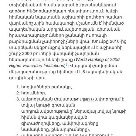
տեխնիկական համալսարանի շրջանակներում
գործող Ինֆորմատիկայի ինստիտուտում։ Խմբի
հիմնական նպատակն աշխարհի բուհերի համար
վարկանիշային համակարգի մշակումն է՝ հիմնված
ակադեմիական արդյունավետության, գիտական
հրատարակությունների քանակի ու որակի
բարձրացման չափորոշիչների վրա։ Խումբը 2010-ից
տարեկան սկզբունքով ներկայացնում է աշխարհի
շուրջ 2000 բուհերի վարկանիշավորման
հետազոտությունների շարք (
World Ranking of 2000
3
Higher Education Institutions
)
։ Վարկանիշավորման
մեթոդաբանությունը հիմնվում է 6 ակադեմիական
ցուցիչների վրա.
հոդվածների քանակը,
հղումները,
ամբողջական փաստաթուղթը (չափորոշում է
տվյալ նյութի գիտական
արդյունավետությունը՝ ներառյալ տվյալ նյութի
հիման վրա կազմակերպված
գիտաժողովները, ամփոփագրերը,
նամակները, քննարկումները),
ամսագրի ազդեցությունը (չափորոշում է