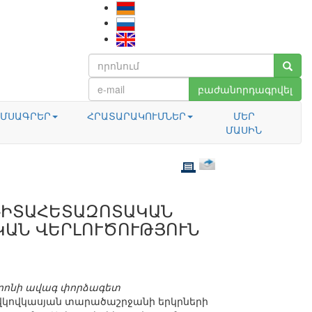
բաժանորդագրվել
ՄՍԱԳՐԵՐ
ՀՐԱՏԱՐԱԿՈՒՄՆԵՐ
ՄԵՐ
ՄԱՍԻՆ
ԳԻՏԱՀԵՏԱԶՈՏԱԿԱՆ
ԿԱՆ ՎԵՐԼՈՒԾՈՒԹՅՈՒՆ
տրոնի ավագ փորձագետ
ավկովկասյան տարածաշրջանի երկրների