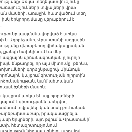
ությանը։ Առկա տեղեկատվությունը
ռայությունների տվյալների վրա։
կան մասերի. առաջին հատվածում տեղ
իսկ երկրորդ մասը վերաբերում է
։
թյունը պայմանավորված է առկա
անի և Ադրբեջանի, Վրաստանի ազգային
գիտությանը վերաբերող վիճակագրական
ն, քանզի նախկինում ևս մեր
 ազգային վիճակագրական բյուրոյի
յն ենթադրել, որ այս միտումը, թերևս,
խումների գործընթացով։ Միևնույն
րոնային կայքում գիտության ոլորտին
գործունակության, կա՛մ պետական
ուցանիշների մասին։
կայքում առկա են այլ ոլորտների
այում է գիտությանն առնչվող
բաժնում տվյալներ կան սոսկ բուհական
 բարեբախտաբար, իրականացրել և
սի երկրների, այդ թվում և Վրաստանի՝
ստի, հետազոտությունում
վություն ներկայացնելու առումով