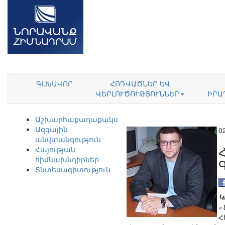
ԳԼԽԱՎՈՐ
ՀՈԴՎԱԾՆԵՐ ԵՎ
ՎԵՐԼՈՒԾՈՒԹՅՈՒՆՆԵՐ
ԻՐԱ
Աշխարհաքաղաքականություն
Ազգային
0
անվտանգություն
Հայության
հիմնախնդիրներ
Տնտեսագիտություն
Կ
«
Հ