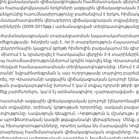
չվող քանակական վիճակագրության համեմատական վերլուծ
ես հարավկովկասյան երկրների ազգային վիճակագրական ծա
յունից ուսումնասիրությունը բաժանվում է երկու հիմնա
ամանակահատվածին վերաբերող վիճակագրական տվյալները, 
րիներին (2009-2013թթ.) արձանագրված տեղեկատվությանը
ան ժամանակագրական տարանջատման նպատակահարմարու
եքությամբ։ Խնդիրն այն է, որ ի տարբերություն Հայաստ
էլեկտրոնային կայքում գրեթե հիմնովին բացակայում են 
ր միտում է և դրսևորվել է հատկապես վերջին 3-4 տարիների
ուսումնասիրություններում կրկին օգտվել ենք Վրաստանի
ետեղված համապատասխան տեղեկատվությունից։ Մնում է միա
անի՝ եվրաինտեգրման և այս ուղղությամբ տարվող բարեփո
ել, որ Վրաստանի ազգային վիճակագրական բյուրոյի էլեկտ
ան բացակայությունը խոսում է կա՛մ տվյալ ոլորտի թերի 
ք չարժևորելու, կա՛մ էլ արձանագրվող «չարդարացված» ց
Վրաստանի ազգային վիճակագրական բյուրոյի էլեկտրոնային 
ն տվյալներ, օրինակ՝ կրթության ոլորտինը, սակայն բացակ
ւթյունը։ Լավագույն դեպքում, «Կրթություն և մշակույթ» 
-պրոֆեսորական կազմի թվաքանակի վերաբերյալ։ Մենք,
 հետազոտությունները, որտեղ առկա են Հարավային Կովկա
 վերաբերյալ համեմատական վիճակագրական տվյալները։ Ու
վերաբերյալ ամբողջական պատկեր և համեմատելի տեղեկատ