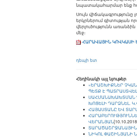
նպատակահարմար ենք հա
Սույն վիճակագրությունը 
երկրներում գիտության ո
վերլուծությունն առանձին
մեջ։
ՀԱՐԱՎԱՅԻՆ ԿՈՎԿԱՍԻ Ե
դեպի ետ
Հեղինակի այլ նյութեր
«ԵՐԱՇԽԻՔՆԵՐ ՉԿԱՆ
ՊԵՏՔ Է ՊԱՏՐԱՍՏՎԵԼ
ՍԱՀՄԱՆԱԽԱԽՏՄԱՆ Դ
ԽՈՑԵԼԻ ԴԱՐՁՆԵԼ. Կ
ՀԱՅԱՍՏԱՆԸ ԵՎ ՏԱՐ
ՀԱՐԱԲԵՐՈՒԹՅՈՒՆՆԵՐ
ՎԵՐԱՆՅԱՆ
[10.10.2018
ՏԱՐԱԾԱՇՐՋԱՆԱՅԻՆ
ՆԻԿՈԼ ՓԱՇԻՆՅԱՆԻ 