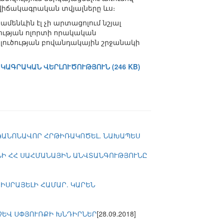
իճակագրական տվյալները ևս։
ամենևին էլ չի արտացոլում նշյալ
ության ոլորտի որակական
վերլուծության բովանդակային շրջանակի
ԱԳՐԱԿԱՆ ՎԵՐԼՈՒԾՈՒԹՅՈՒՆ (246 KB)
 ԿԱՆՈՆԱՎՈՐ ՀՐԹԻՌԱԿՈԾԵԼ. ՆԱԽԱՊԵՍ
ՆԻ ՀՀ ՍԱՀՄԱՆԱՅԻՆ ԱՆՎՏԱՆԳՈՒԹՅՈՒՆԸ
ԻՍՐԱՅԵԼԻ ՀԱՄԱՐ. ԿԱՐԵՆ
ՉԵՎ ՍՓՅՈՒՌՔԻ ԽՆԴԻՐՆԵՐ
[28.09.2018]