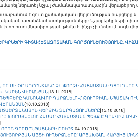
մարել ներառել նշյալ ժամանակահատվածին վերաբերող վ
լուսաբանում է զուտ քանակական վերլուծության հարցերը և 
րակական առանձնահատկությունները։ Նշյալ երկրների գիտ
 և խոր ուսումնասիրության թեմա է, ինչը չի մտնում սույն 
ՐԿՐՆԵՐԻ ԳԻՏԱՀԵՏԱԶՈՏԱԿԱՆ ԳՈՐԾՈՒՆԵՈՒԹՅՈՒՆԸ. ՎԻՃԱԿ
, ՈՐ ՄԻ ՕՐ ԱԴՐԲԵՋԱՆԸ ՉԻ ՓՈՐՁԻ ՀԱՅԱՍՏԱՆԻ ԳՅՈՒՂԵՐԸ
». ԿԱՐԵՆ ՎԵՐԱՆՅԱՆ
[13.11.2018]
ԵՊՔԵՐԸ ԿԱՆՈՆԱՎՈՐ ԴԱՐՁՆԵԼՈՎ՝ ԹՈՒՐՔԻԱՆ ՆՊԱՏԱԿ ՈՒ
.ՎԵՐԱՆՅԱՆ
[18.10.2018]
ԱԾԱՇՐՋԱՆԱՅԻՆ ՎԵՐՋԻՆ ԶԱՐԳԱՑՈՒՄՆԵՐԸ
[15.10.2018]
Ը ԽՈՐԱՑՆԵԼՈՒ ՀԱՄԱՐ ՀԱՅԱՍՏԱՆԸ ՊԵՏՔ Է ԳՐԱՎԻՉ ԼԻՆԻ 
]
 ՈՐՈՇ ԳՈՐԾԸՆԹԱՑՆԵՐԻ ՇՈՒՐՋ
[04.10.2018]
ՆՅՈՒՅՈՐՔՅԱՆ ԱՅՑԻ ՈՒՂԵՐՁՆԵՐԸ՝ ԱՐՑԱԽՅԱՆ ՀԱՐՑԻՑ ՄԻՆ