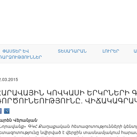
ՓԱՍՏԵՐ ԵՎ
ՏԵՍԱԴԱՐԱՆ
ԼՈՒՐԵՐ
Ա
ԴԱՐՁՈՒԹՅՈՒՆՆԵՐ
2.03.2015
ՀԱՐԱՎԱՅԻՆ ԿՈՎԿԱՍԻ ԵՐԿՐՆԵՐԻ 
ԳՈՐԾՈՒՆԵՈՒԹՅՈՒՆԸ. ՎԻՃԱԿԱԳՐԱ
արեն Վերանյան
Նորավանք» ԳԿՀ Քաղաքական հետազոտությունների կեն
ետազոտությունը նվիրված է վերջին տասնամյակում հար