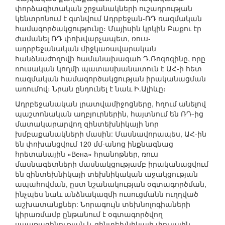
փորձագիտական շրջանակների ուշադրության
կենտրոնում է գտնվում Ադրբեջան-ՌԴ ռազմական
համագործակցությունը։ Մայիսին կրկին Բաքու էր
ժամանել ՌԴ փոխվարչապետ, ռուս-
ադրբեջանական միջկառավարական
հանձնաժողովի համանախագահ Դ.Ռոգոզինը, որը
ռուսական կողմի պատասխանատուն է ԱՀ-ի հետ
ռազմական համագործակցության իրականացման
առումով։ Նրան ընդունել է նաև Ի.Ալիևը։
Ադրբեջանական լրատվամիջոցները, հղում անելով
պաշտոնական աղբյուրներին, հայտնում են ՌԴ-ից
մատակարարվող զինտեխնիկայի նոր
խմբաքանակների մասին: Մասնավորապես, ԱՀ-ին
են փոխանցվում 120 մմ-անոց ինքնագնաց
հրետանային «Вена» հրանոթներ, ռուս
մասնագետների մասնակցությամբ իրականացվում
են զինտեխնիկայի տեխնիկական աջակցության
ապահովման, ըստ նշանակության օգտագործման,
ինչպես նաև անձնակազմի ուսուցմանն ուղղված
աշխատանքներ: Նորագույն տեխնոլոգիաների
կիրառմամբ ընթանում է օգտագործվող
սպառազինության և զինտեխնիկայի փուլային