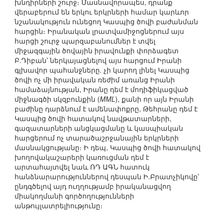
խնդիրների շուրջ։ Մասնավորապես, դրանք
վերաբերում են երկու երկրների համար կարևոր
նշանակություն ունեցող Կասպից ծովի բաժանման
հարցին։ Իրանական լրատվամիջոցներում այս
հարցի շուրջ պարզաբանումներ է տվել
միջազգային ծովային իրավունքի փորձագետ
Բ.Դիբան՝ ներկայացնելով այս հարցում Իրանի
գլխավոր պահանջները. չի կարող լինել Կասպից
ծովի ոչ մի իրավական ռեժիմ առանց Իրանի
համաձայնության, Իրանը դեմ է մոդիֆիկացված
միջնագծի սկզբունքին (
MML
), քանի որ այն Իրանի
բաժինը դարձնում է ամենափոքրը, Թեհրանը դեմ է
Կասպից ծովի հատակով նավթատարների,
գազատարների անցկացմանը և կասպիական
հարցերում ոչ տարածաշրջանային երկրների
մասնակցությանը։ Ի դեպ, Կասպից ծովի հատակով
խողովակաշարերի կառուցման դեմ է
արտահայտվել նաև ՌԴ ԱԳՆ հատուկ
հանձնարարություններով դեսպան Ի.Բրատչիկովը՝
ընդգծելով այդ ուղղությամբ իրականացվող
միակողմանի գործողությունների
անթույլատրելիությունը։