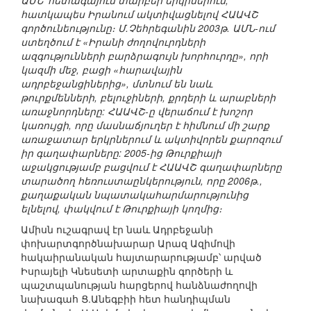
ԱՄՆ՝ հետագայում տարբեր երկրներում,
հատկապես Իրանում ակտիվացնելով ՀԱԱՎՇ
գործունեությունը։ Մ.Չեհրեգանին 2003թ. ԱՄՆ-ում
ստեղծում է «Իրանի ժողովուրդների
ազգությունների բարձրագույն խորհուրդը», որի
կազմի մեջ, բացի «հարավային
ադրբեջանցիներից», մտնում են նաև
թուրքմենների, բելուջիների, քրդերի և արաբների
առաջնորդները: ՀԱԱՎՇ-ը վերաճում է խոշոր
կառույցի, որը մասնաճյուղեր է հիմնում մի շարք
առաջատար երկրներում և ակտիվորեն քարոզում
իր գաղափարները: 2005-ից Թուրքիայի
աջակցությամբ բացվում է ՀԱԱՎՇ գաղափարները
տարածող հեռուստաընկերություն, որը 2006թ.,
քաղաքական նպատակահարմարությունից
ելնելով, փակվում է Թուրքիայի կողմից։
Ամիսն ուշագրավ էր նաև Ադրբեջանի
փոխարտգործնախարար Արազ Ազիմովի
հակաիրանական հայտարարությամբ՝ արված
Իսրայելի Կնեսետի արտաքին գործերի և
պաշտպանության հարցերով հանձնաժողովի
նախագահ Ց.Անեգբիի հետ հանդիպման