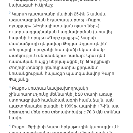
նախագահ Ի.Ալիևը:
2
Կարսի դատարանը մայիսի 25-ին 6 ամսվա
ազատազրկման է դատապարտել «Ուլքու
օջաքլար» («Իդեալիստական օջախներ»)
ուլտրաազգայնական կազմավորման (առավել
հայտնի է որպես «Գորշ գայլեր») Կարսի
մասնաճյուղի ղեկավար Թոլգա Ադըգուզելին`
«ժողովրդի որոշակի հատվածի նկատմամբ
ատելություն սերմանելու» համար: Նրա դեմ
դատական հայցը ներկայացրել էր Թուրքիայի
Ժողովուրդների դեմոկրատիա քրդամետ
կուսակցության հայազգի պատգամավոր Գարո
Փայլանը։
3
Բաքու-Սուփսա նավթախողովակի
շինարարությունը մեկնարկել է 20 տարի առաջ
ստորագրված համաձայնագրի համաձայն, այն
պաշտոնապես բացվել է 1999թ. ապրիլի 17-ին, այս
երթուղով մինչ օրս տեղափոխվել է 76.3 մլն տոննա
նավթ։
4
Բաքու-Թբիլիսի-Կարս երկաթուղին կառուցվում է
վրաց-ադրբեջանա-թուրքական միջպետական