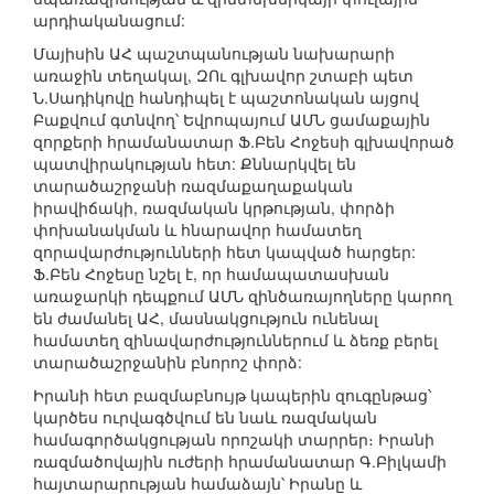
արդիականացում:
Մայիսին ԱՀ պաշտպանության նախարարի
առաջին տեղակալ, ԶՈւ գլխավոր շտաբի պետ
Ն.Սադիկովը հանդիպել է պաշտոնական այցով
Բաքվում գտնվող՝ Եվրոպայում ԱՄՆ ցամաքային
զորքերի հրամանատար Ֆ.Բեն Հոջեսի գլխավորած
պատվիրակության հետ: Քննարկվել են
տարածաշրջանի ռազմաքաղաքական
իրավիճակի, ռազմական կրթության, փորձի
փոխանակման և հնարավոր համատեղ
զորավարժությունների հետ կապված հարցեր:
Ֆ.Բեն Հոջեսը նշել է, որ համապատասխան
առաջարկի դեպքում ԱՄՆ զինծառայողները կարող
են ժամանել ԱՀ, մասնակցություն ունենալ
համատեղ զինավարժություններում և ձեռք բերել
տարածաշրջանին բնորոշ փորձ:
Իրանի հետ բազմաբնույթ կապերին զուգընթաց՝
կարծես ուրվագծվում են նաև ռազմական
համագործակցության որոշակի տարրեր։ Իրանի
ռազմածովային ուժերի հրամանատար Գ.Բիլկամի
հայտարարության համաձայն՝ Իրանը և