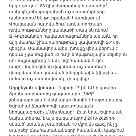
5
երկաթուղու 183 կիլոմետրանոց հատվածը
,
սակայն շինարարական աշխատանքները
դանդաղում են թուրքական հատվածում։
Վրացական հատվածում առկա որոշակի
դժվարությունները կասկածի տակ են դնում
Ջ.Գուրբանովի հավաստիացումներն առ այն, որ
այդ մասում շինարարությունը կավարտվի 2016թ.
վերջին։ Մասնավորապես, խոսքը վերաբերում է
դեռևս չկառուցված 32 ուղի երկաթուղային ռելսերին
(յուրաքանչյուրը՝ 3 կմ), եվրոպական ուղու
անցումային գծերի վայրում և աշխատուժի
վճարման հետ կապված խնդիրներին (վերջին 4
ամսվա աշխատավարձը չի տրվել)։
Ադրբեջան-Եվրոպա.
Մայիսի 17-ին ԵՄ-ի կողմից
6
Տրանսադրիատիկ գազատարի (
TAP
)
շինարարության մեկնարկի մասին է հայտարարել
Եվրահանձնաժողովի պաշտոնական
7
ներկայացուցիչ Մ.Սխինասը
: Ըստ նրա, Եվրոպան
նախատեսում է այս գազատարով 2019-2020թթ.
սկսած՝ ստանալ տարեկան 10 մլրդ մ3 գազ, ինչը,
տարբեր գնահատականների համաձայն, կազմում