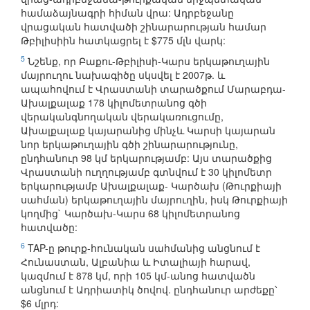
համաձայնագրի հիման վրա: Ադրբեջանը
վրացական հատվածի շինարարության համար
Թբիլիսիին հատկացրել է $775 մլն վարկ:
5
Նշենք, որ Բաքու-Թբիլիսի-Կարս երկաթուղային
մայրուղու նախագիծը սկսվել է 2007թ. և
ապահովում է Վրաստանի տարածքում Մարաբդա-
Ախալքալաք 178 կիլոմետրանոց գծի
վերականգնողական վերակառուցումը,
Ախալքալաք կայարանից մինչև Կարսի կայարան
նոր երկաթուղային գծի շինարարությունը,
ընդհանուր 98 կմ երկարությամբ: Այս տարածքից
Վրաստանի ուղղությամբ գտնվում է 30 կիլոմետր
երկարությամբ Ախալքալաք- Կարծախ (Թուրքիայի
սահման) երկաթուղային մայրուղին, իսկ Թուրքիայի
կողմից` Կարծախ-Կարս 68 կիլոմետրանոց
հատվածը:
6
TAP-ը թուրք-հունական սահմանից անցնում է
Հունաստան, Ալբանիա և Իտալիայի հարավ,
կազմում է 878 կմ, որի 105 կմ-անոց հատվածն
անցնում է Ադրիատիկ ծովով. ընդհանուր արժեքը՝
$6 մլրդ: