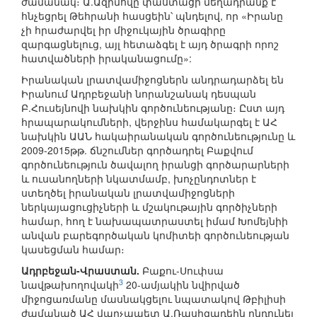
ժամանակ։ Ա.Ազիմովը փաստացի մեղադրանք է
հնչեցրել Թեհրանի հասցեին՝ պնդելով, որ «Իրանը
չի հրաժարվել իր միջուկային ծրագիրը
զարգացնելուց, այլ հետաձգել է այդ ծրագրի որոշ
հատվածների իրականացումը»:
Իրանական լրատվամիջոցներն անդրադարձել են
Իրանում Ադրբեջանի նորանշանակ դեսպան
Բ.Հուսեյնովի նախկին գործունեությանը։ Ըստ այդ
հրապարակումների, վերջինս համակարգել է ԱՀ
նախկին ԱԱՆ հակաիրանական գործունեությունը և
2009-2015թթ. ճնշումներ գործադրել Բաքվում
գործունեություն ծավալող իրանցի գործարարների
և ուսանողների նկատմամբ, խոչընդոտներ է
ստեղծել իրանական լրատվամիջոցների
ներկայացուցիչների և մշակութային գործիչների
համար, հող է նախապատրաստել իմամ Խոմեյնիի
անվան բարեգործական կոմիտեի գործունեության
կասեցման համար։
Ադրբեջան-Վրաստան.
Բաքու-Սուփսա
3
նավթախողովակի
20-ամյակին նվիրված
միջոցառմանը մասնակցելու նպատակով Թբիլիսի
ժամանած ԱՀ վարչապետ Ա.Ռասիզադեին ընդունել