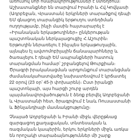
առումով նոր հնարավորություններ է ստեղծում։
Աշխատանքներ են տարվում Իրանի և Հվ.Կովկասի
(Ադրբեջան, Վրաստան) երկրների տարածքով դեպի
ԵՄ գնացող տարանցիկ երթուղու ստեղծման
ուղղությամբ, ինչի մասին հայտարարել է
«Իրանական երկաթուղիներ» ընկերության
պաշտոնական ներկայացուցիչ Հ.Աշուրին։
Երթուղին ներառելու է ինչպես երկաթուղային,
այնպես էլ ավտոմոբիլային ճանապարհները և
ծառայելու է դեպի ԵՄ ապրանքների հատուկ
տարանցման համար՝ շրջանցելով Թուրքիան։
Ծրագրի իրականացման արդյունքում տարանցման
ժամանակահատվածը նախատեսվում է կրճատել
22 օրով (23 օր՝ 45-ի փոխարեն)։ Ըստ իրանցի
պաշտոնյայի, այս հարցի շուրջ արդեն
պայմանավորվածություն է ձեռք բերվել Ադրբեջանի
և Վրաստանի հետ, ծրագրվում է նաև Ռուսաստանի
և Ֆինլանդիայի մասնակցությունը։
Չնայած Ադրբեջանի և Իրանի միջև վերըթնաց
զարգացող քաղաքական, տնտեսական և
ռազմական կապերին, երկու երկրների միջև առկա
են որոշակի տարաձայնություններ մի շարք