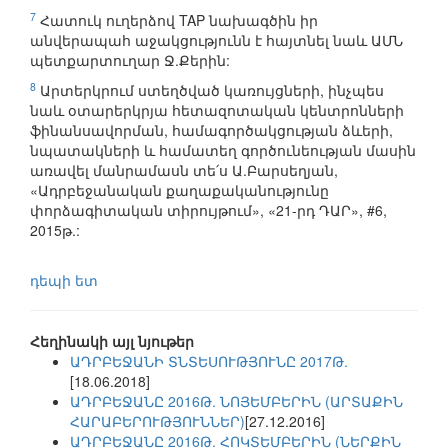
7
Հատուկ ուղերձով TAP նախագծին իր
անվերապահ աջակցությունն է հայտնել նաև ԱՄՆ
պետքարտուղար Ջ.Քերին:
8
Արտերկրում ստեղծված կառույցների, ինչպես
նաև օտարերկրյա հետազոտական կենտրոնների
ֆինանսավորման, համագործակցության ձևերի,
նպատակների և համատեղ գործունեության մասին
առավել մանրամասն տե՛ս Ա.Բարսեղյան,
«Ադրբեջանական քաղաքականությունը
փորձագիտական տիրույթում», «21-րդ ԴԱՐ», #6,
2015թ.:
դեպի ետ
Հեղինակի այլ նյութեր
ԱԴՐԲԵՋԱՆԻ ՏՆՏԵՍՈՒԹՅՈՒՆԸ 2017Թ.
[18.06.2018]
ԱԴՐԲԵՋԱՆԸ 2016Թ. ՆՈՅԵՄԲԵՐԻՆ (ԱՐՏԱՔԻՆ
ՀԱՐԱԲԵՐՈՒԹՅՈՒՆՆԵՐ)
[27.12.2016]
ԱԴՐԲԵՋԱՆԸ 2016Թ. ՀՈԿՏԵՄԲԵՐԻՆ (ՆԵՐՔԻՆ