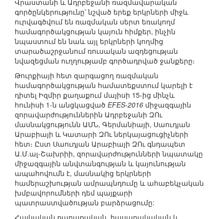
Վրաստանի և Ադրբեջանի ռազմավարական
գործընկերությունը՝ նշված երեք երկրների միջև
ուրվագծվում են ռազմական սերտ եռակողմ
համագործակցության կայուն հիմքեր, ինչին
նպաստում են նաև այլ երկրների կողմից
տարածաշրջանում ռուսական ազդեցության
նվազեցման ուղղությամբ գործադրված ջանքերը։
Թուրքիայի հետ զարգացող ռազմական
համագործակցության համատեքստում կարելի է
դիտել Իզմիր քաղաքում մայիսի 15-ից մինչև
հունիսի 1-ն անցկացված
EFES-2016
միջազգային
զորավարժություններին Ադրբեջանի ԶՈւ
մասնակցությունն ԱՄՆ, Գերմանիայի, Սաուդյան
Արաբիայի և Կատարի ԶՈւ ներկայացուցիչների
հետ։ Ըստ Սաուդյան Արաբիայի ԶՈւ գնդապետ
Ա.Մ.ալ-Շախրիի, զորավարժությունների նպատակը
միջազգային անվտանգության և կայունության
ապահովումն է, մասնակից երկրների
համերաշխության ամրապնդումը և ահաբեկչական
խմբավորումների դեմ պայքարի
պատրաստվածության բարձրացումը:
Հայկական քաղաքական, հասարակական և