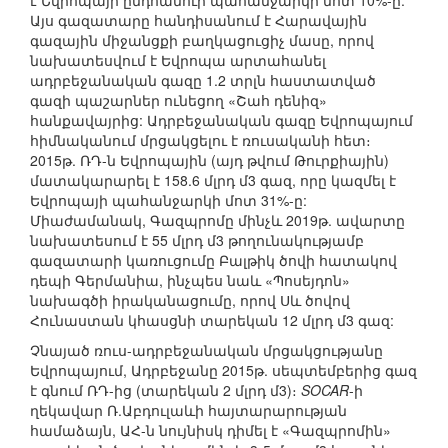
է Եվրոպայի ընդհանուր պահանջարկի մոտ 10%-ը:
Այս գազատարը հանդիսանում է Հարավային
գազային միջանցքի բաղկացուցիչ մասը, որով
նախատեսվում է Եվրոպա արտահանել
ադրբեջանական գազը 1.2 տրլն հաստատված
գազի պաշարներ ունեցող «Շահ դենիզ»
հանքավայրից: Ադրբեջանական գազը Եվրոպայում
հիմնականում մրցակցելու է ռուսականի հետ։
2015թ. ՌԴ-ն Եվրոպային (այդ թվում Թուրքիային)
մատակարարել է 158.6 մլրդ մ3 գազ, որը կազմել է
Եվրոպայի պահանջարկի մոտ 31%-ը:
Միաժամանակ, Գազպրոմը մինչև 2019թ. ավարտը
նախատեսում է 55 մլրդ մ3 թողունակությամբ
գազատարի կառուցումը Բալթիկ ծովի հատակով
դեպի Գերմանիա, ինչպես նաև «Պոսեյդոն»
նախագծի իրականացումը, որով Սև ծովով
Հունաստան կհասցնի տարեկան 12 մլրդ մ3 գազ:
Չնայած ռուս-ադրբեջանական մրցակցությանը
Եվրոպայում, Ադրբեջանը 2015թ. սեպտեմբերից գազ
է գնում ՌԴ-ից (տարեկան 2 մլրդ մ3)։
SOCAR
-ի
ղեկավար Ռ.Աբդուլաևի հայտարարության
համաձայն, ԱՀ-ն նույնիսկ դիմել է «Գազպրոմին»