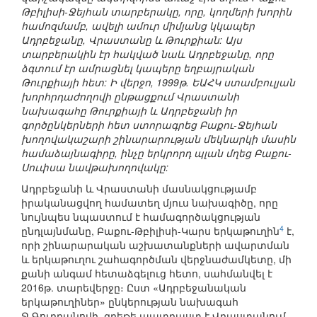
Թբիլիսի-Ջեյհան տարբերակը, որը, կողմերի խորին
համոզմամբ, ավելի ամուր միմյանց կկապեր
Ադրբեջանը, Վրաստանը և Թուրքիան: Այս
տարբերակին էր հակված նաև Ադրբեջանը, որը
ձգտում էր ամրացնել կապերը եղբայրական
Թուրքիայի հետ: Ի վերջո, 1999թ. ԵԱՀԿ ստամբուլյան
խորհրդաժողովի ընթացքում Վրաստանի
նախագահը Թուրքիայի և Ադրբեջանի իր
գործընկերների հետ ստորագրեց Բաքու-Ջեյհան
խողովակաշարի շինարարության մեկնարկի մասին
համաձայնագիրը, ինչը երկրորդ պլան մղեց Բաքու-
Սուփսա նավթախողովակը:
Ադրբեջանի և Վրաստանի մասնակցությամբ
իրականացվող համատեղ մյուս նախագիծը, որը
նույնպես նպաստում է համագործակցության
4
ընդլայնմանը, Բաքու-Թբիլիսի-Կարս երկաթուղին
է,
որի շինարարական աշխատանքների ավարտման
և երկաթուղու շահագործման վերջնաժամկետը, մի
քանի անգամ հետաձգելուց հետո, սահմանվել է
2016թ. տարեվերջը։ Ըստ «Ադրբեջանական
երկաթուղիներ» ընկերության նախագահ
Ջ.Գուրբանովի, գրեթե պատրաստ է Վրաստանում