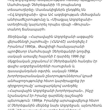
Մահմուդալի Չեհրեգանիի 15 րոպեանոց
տեսաուղերձը։ Մասնակիցներն ընդգծել են
«Հվ.Ադրբեջանի» վրա ԱՀ ազդեցության մեծացման
անհրաժեշտությունը և «Միացյալ Ադրբեջանի»
ստեղծումը կարևորել որպես դեպի «Թուրան»
տանող ճանապարհ։
Տեղեկանք. «Հարավային Ադրբեջանի ազգային
վերածննդի շարժումը» (ՀԱԱՎՇ) ստեղծվել է
Իրանում 1990թ., Թավրիզի համալսարանի
պրոֆեսոր Մահմուդալի Չեհրեգանիի կողմից,
սակայն առավել հայտնի է դարձել 1996-ից:
Սկզբնական շրջանում Մ.Չեհրեգանին հանդես էր
գալիս ադրբեջաներենի ուսուցման և
դասավանդման օգտին, սակայն 1996թ.
խորհրդարանական ընտրություններում կրած
անհաջողությունից հետո կարծրացրեց իր
դիրքորոշումը՝ առաջարկելով ստեղծել
«Հարավային Ադրբեջանի խորհրդարան», ինչը
նշանակում էր Իրանը դարձնել դաշնային
պետություն: 1999թ. Իրանից արտաքսվելուց հետո
Մ.Չեհրեգանին մեկնեց նախ Ադրբեջան, այնուհետև