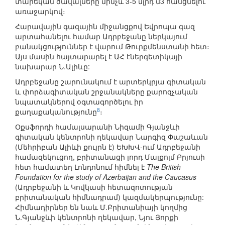
տարեկան ծավալները մինչև 3-5 մլրդ մ3 հասցնելու
առաջարկով։
Հարավային գազային միջանցքով Եվրոպա գազ
արտահանելու համար Ադրբեջանը ներկայում
բանակցություններ է վարում Թուրքմենստանի հետ։
Այս մասին հայտարարել է ԱՀ էներգետիկայի
նախարար Ն.Ալիևը:
Ադրբեջանը շարունակում է արտերկրյա գիտական
և փորձագիտական շրջանակները քարոզչական
նպատակներով օգտագործելու իր
8
քաղաքականությունը
։
Օքսֆորդի համալսարանի Նիզամի Գյանջևի
գիտական կենտրոնի ղեկավար Նարգիզ Փաշաևան
(Մեհրիբան Ալիևի քույրն է) ԵԽԽՎ-ում Ադրբեջանի
համազեկուցող, բրիտանացի լորդ Մալքոլմ Բրյուսի
հետ համատեղ Լոնդոնում հիմնել է
The British
Foundation for the study of Azerbaijan and the Caucasus
(Ադրբեջանի և Կովկասի հետազոտության
բրիտանական հիմնադրամ) կազմակերպությունը:
Հիմնադիրներ են նաև Մ.Բրիտանիայի կողմից
Ն.Գյանջևի կենտրոնի ղեկավար, Նյու Յորքի