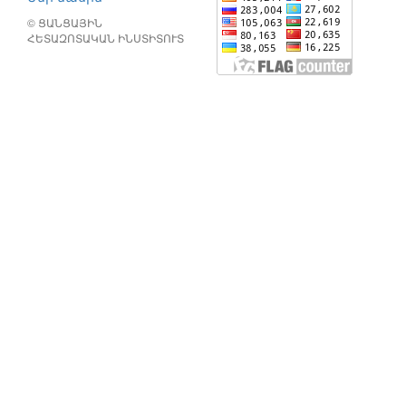
© ՑԱՆՑԱՅԻՆ
ՀԵՏԱԶՈՏԱԿԱՆ ԻՆՍՏԻՏՈՒՏ