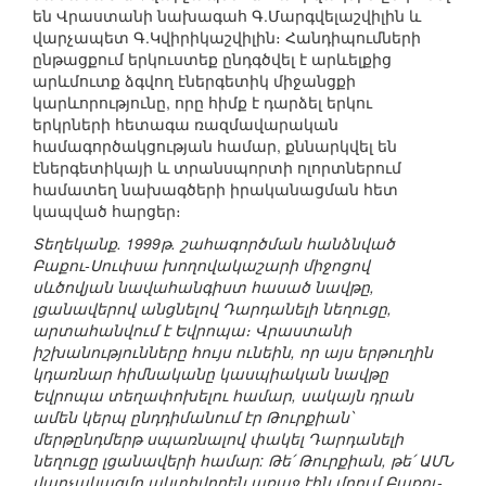
են Վրաստանի նախագահ Գ.Մարգվելաշվիլին և
վարչապետ Գ.Կվիրիկաշվիլին։ Հանդիպումների
ընթացքում երկուստեք ընդգծվել է արևելքից
արևմուտք ձգվող էներգետիկ միջանցքի
կարևորությունը, որը հիմք է դարձել երկու
երկրների հետագա ռազմավարական
համագործակցության համար, քննարկվել են
էներգետիկայի և տրանսպորտի ոլորտներում
համատեղ նախագծերի իրականացման հետ
կապված հարցեր։
Տեղեկանք. 1999թ. շահագործման հանձնված
Բաքու-Սուփսա խողովակաշարի միջոցով
սևծովյան նավահանգիստ հասած նավթը,
լցանավերով անցնելով Դարդանելի նեղուցը,
արտահանվում է Եվրոպա։ Վրաստանի
իշխանությունները հույս ունեին, որ այս երթուղին
կդառնար հիմնականը կասպիական նավթը
Եվրոպա տեղափոխելու համար, սակայն դրան
ամեն կերպ ընդդիմանում էր Թուրքիան՝
մերթընդմերթ սպառնալով փակել Դարդանելի
նեղուցը լցանավերի համար: Թե՛ Թուրքիան, թե՛ ԱՄՆ
վարչակազմը ակտիվորեն առաջ էին մղում Բաքու-