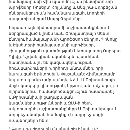
համալսարանի Հին պատմության ինստիտուտի
պրոֆեսոր Ռոբերտ Հոյլանդը և Անգլիա-Ադրբեջան
ընկերակցության համանախագահ, Լորդերի
պալատի անդամ Մայքլ Գերմանը:
Նորաստեղծ հիմնադրամի աշխատանքներում
ներգրավված կլինեն նաև Շոտլանդիայի Սենտ
Էնդրյու համալսարանի պրոֆեսոր Էնդրյու Պիկոկը
և Էկսետերի համալսարանի պրոֆեսոր,
շիականության պատմության հետազոտող Ռոբերտ
Գլիվը: Նշված գիտնականներն այսուհետև
հանդիսանալու են կազմակերպության
հոգաբարձուների խորհրդի անդամներ, որի
նախագահ է ընտրվել Ն.Փաշաևան: Հիմնադրամը
նպատակ ունի ամրապնդել ԱՀ և Մ.Բրիտանիայի
միջև կապերը գիտության, կրթության և մշակույթի
ոլորտներում, համագործակցություն հաստատել
Մ.Բրիտանիայի քաղաքական
կազմակերպությունների և ԶԼՄ-ի հետ,
ակտիվացնել աշխատանքները Մ.Բրիտանիայում
ադրբեջանական համայնքի և ադրբեջանցի
ուսանողների հետ:
1
Գագաթաժողովին մասնակցել է նաև ԱՀ