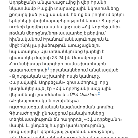
Ադրբեջանի անկախացումից ի վեր Իրանի
նկատմամբ Բաքվի տարածքային նկրտումները
քողարկված բացասական հետք են թողնում երկու
երկրների փոխհարաբերություններում։ Տարբեր
ուժերի կողմից այսպես կոչված «Հվ.Ադրբեջանի»
թեման մերթընդմերթ ասպարեզ է բերվում
հիմնականում Իրանում անկայունություն և
միջէթնիկ լարվածություն առաջացնելու
նպատակով։ Այս տեսանկյունից կարելի է
դիտարկել մայիսի 23-24-ին Ստամբուլում
Հումանիտար հարցերի համաշխարհային
1
գագաթաժողովի
շրջանակներում անցկացված
«Թյուրքական աշխարհի ոսկե կամուրջ.
Հարավային Ադրբեջան» գիտաժողովը, որը
կազմակերպվել էր «Հվ.Ադրբեջանի ազգային
2
վերածննդի շարժման» և
«Ülkü Ocakları»
(«Իդեալիստական օջախներ»)
ուլտրաազգայնական կազմավորման կողմից։
Գիտաժողովի ընթացքում բանախոսները
տեղեկատվություն են հաղորդել «Հվ.Ադրբեջանի»
մասին և ընդգծել հարցի կարևորությունը,
ցուցադրվել է վերոնշյալ շարժման առաջնորդ,
«Հվ.Ադրբեջանի անկախության համար պայքարող»