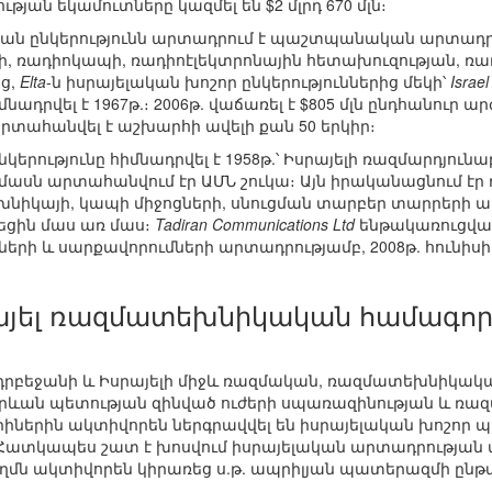
թյան եկամուտները կազմել են $2 մլրդ 670 մլն։
կան ընկերությունն արտադրում է պաշտպանական արտադ
րի, ռադիոկապի, ռադիոէլեկտրոնային հետախուզության, ռ
եց,
Elta
-ն իսրայելական խոշոր ընկերություններից մեկի՝
Israe
մնադրվել է 1967թ.։ 2006թ. վաճառել է $805 մլն ընդհանու
րտահանվել է աշխարհի ավելի քան 50 երկիր։
կերությունը հիմնադրվել է 1958թ.՝ Իսրայելի ռազմարդյու
ասն արտահանվում էր ԱՄՆ շուկա։ Այն իրականացնում էր
նիկայի, կապի միջոցների, սնուցման տարբեր տարրերի ար
ցին մաս առ մաս։
Tadiran Communications Ltd
ենթակառուցված
 և սարքավորումների արտադրությամբ, 2008թ. հունիսի 1-
այել ռազմատեխնիկական համագոր
դրբեջանի և Իսրայելի միջև ռազմական, ռազմատեխնիկակա
րևան պետության զինված ուժերի սպառազինության և ռա
իներին ակտիվորեն ներգրավվել են իսրայելական խոշոր 
 Հատկապես շատ է խոսվում իսրայելական արտադրության 
ղմն ակտիվորեն կիրառեց ս.թ. ապրիլյան պատերազմի ընթ