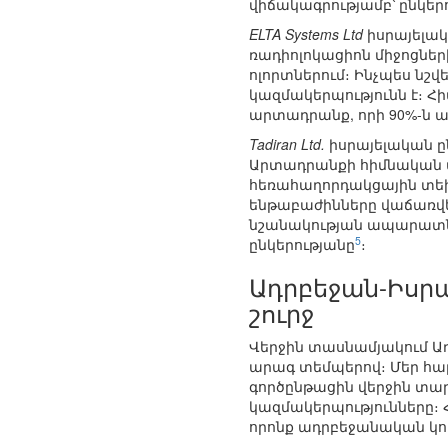
վիճակագրությամբ՝ ընկերու
ELTA Systems Ltd
իսրայելա
ռադիոլոկացիոն միջոցնե
ոլորտներում։ Ինչպես նշվ
կազմակերպությունն է։ Հի
արտադրանք, որի 90%-ն ա
Tadiran Ltd.
իսրայելական ըն
Արտադրանքի հիմնական մ
հեռահաղորդակցային տեխ
ենթաբաժինները վաճառվե
նշանակության ապարատների
5
ընկերությանը
։
Ադրբեջան-Իսր
շուրջ
Վերջին տասնամյակում Ա
արագ տեմպերով։ Մեր հա
գործընթացին վերջին տար
կազմակերպությունները։
որոնք ադրբեջանական կո