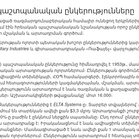
պաշտպանական ընկերությունները
ցած ռազմարդյունաբերական համալիր ունեցող երկրներից մ
րծում էին հրեական պաշտպանական նշանակության որոշ ընկ
ի մշակման և արտադրման գործում։
երության ոլորտի պետական խոշոր ընկերություններից կար
itary Industries
և գիտաարտադրական «Ռաֆայել» վարչություն
ies (IAI) պաշտպանական ընկերությունը հիմնադրվել է 1953թ.,
ան արտադրության ոլորտներում։ Ընկերության գործունեո
վիացիոն տեխնիկայի, ՀՕՊ համակարգերի, էլեկտրոնային
ում հետազոտությունների կազմակերպման, մշակման, ար
մակերպությունն արտադրում է նաև ռազմական և քաղաքա
ր։ Աշխատակիցների թվաքանակը՝ մոտ 16.000։
մակերպություններից է
ELTA Systems
-ը։ Տարբեր տվյալներով՝
ում են տարեկան ավելի քան $3,3 մլրդ։ Արտադրանքի շուր
%-ը բաժին է ընկնում ներքին սպառմանը։ Ընդ որում՝ ընկ
 արտադրանք է։ Իրականացնում է նաև ավիացիոն տեխնի
քներ։ Մասնագիտացած է նաև ավելի քան 1 տասնյակ անօ
ն ոլորտներում։ Ընկերությունն արտադրում է հետևյալ տ