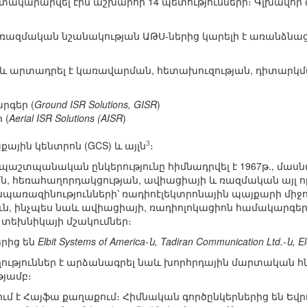
կարարվել էին աշխարհի 14 պետությունների։ Գլխավոր գ
ռազմական նշանակության ԱԹՍ-ներից կարելի է առանձնա
։
լ և արտադրել է կառավարման, հետախուզության, դիտարկ
րգեր (
Ground ISR Solutions, GISR
)
 (
Aerial ISR Solutions (AISR
)
3
յին կենտրոն (GCS) և այլն
։
պաշտպանական ընկերությունը հիմնադրվել է 1967թ., մա
, հեռահաղորդակցության, ավիացիայի և ռազմական այլ ո
առազինությունների՝ ռադիոէլեկտրոնային պայքարի միջոց
ւն, ինչպես նաև ավիացիայի, ռադիոլոկացիոն համակարգե
 տեխնիկայի մշակումներ։
երից են
Elbit Systems of America-ն, Tadiran Communication Ltd.-ն, Ele
ողություններ է արձանագրել նաև խորհրդային մարտական
յամբ։
ւմ է Հայֆա քաղաքում։ Հիմնական գործընկերներից են Եվրո