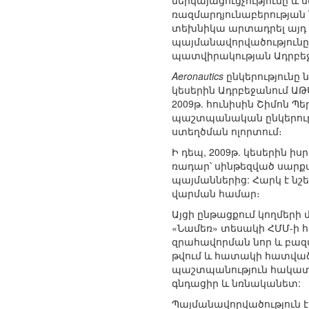
ներկայացուցչությունը 
ռազմարդյունաբերության
տեխնիկա արտադրել այդ ո
պայմանավորվածությունը 
պատվիրակության Ադրբե
Aeronautics
ընկերությունը
կեսերին Ադրբեջանում ԱԹՍ
2009թ. հունիսին Շիմոն Պ
պաշտպանական ընկերութ
ստեղծման ոլորտում։
Ի դեպ, 2009թ. կեսերին ի
ռադար՝ սինթեզված սարք
պայմաններից: Հարկ է նշ
վարման համար։
Այցի ընթացքում կողմերի
«Նամեռ» տեսակի ՀՄՄ-ի 
զրահավորման նոր և բազմա
թվում և հատակի հատված
պաշտպանություն հակատա
գնդացիր և նռնականետ:
Պայմանավորվածություն էր