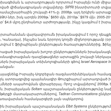
ախագծման և արտադրության ոլորտում Իսրայելն ունի միջազ
երված վիճակագրական տվյալները։
SIPRI
ինստիտուտի տվյալն
ամաշխարհային շուկայի 41%-ը։ 2008թ. այդ երկիրն արտաքին 
-ներ, իսկ արդեն 2009թ.՝ $650 մլն, 2010թ.՝ $979 մլն։ 2005
 $4,6 մլրդ ընդհանուր արժողությամբ, ինչը կազմում է ի
րտահանման վարկավորումն իրականացվում է որոշ դեպքերո
, Կանադա), ինչպես նաև երրորդ կողմի միջնորդությամբ (
վում է ֆիլիպինյան ընկերության ծառայություններից, Ֆին
ացած իսրայելական խոշոր ընկերություններն իրականացնո
նագիտացման դասընթացներ արտաքին շուկայի ներկայա
տներն իսրայելական տեխնոլոգիաների գծով
Israel Aerospace In
 անցան։
այացնենք Իսրայել-Ադրբեջան ռազմատեխնիկական համագործ
միջև ստորագրվեց պայմանագիր Թուրքիայում արտադրված 
երի ապահովման վերաբերյալ։ Որոշ տվյալներով՝ 2008թ. 
ն, իսրայելական
Soltam
պաշտպանական ընկերությունը նախ
թերքի մատակարարումներով,
Tadiran Communications
ընկերո
 կառավարման համակարգերի լայն սպեկտրով։
սերին իսրայելական պաշտպանական
Elbit Systems
ընկերությու