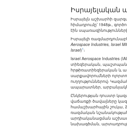
Իսրայելական 
Իսրայելն աշխարհի զարգա
հիմադրումը՝ 1948թ., գո
էին սպառազինություններ
Իսրայելի ռազմարդյունաբ
Aerospace Industries, Israel Mil
1
Israel
)
։
Israel Aerospace Industr
տիեզերական, պաշտպանակ
հրթիռատիեզերական և ա
սարքավորումների ոլորտ
ուղղություններով։ Կազ
ապարատներ, արբանյակնե
Ընկերության դուստր կազ
վաճառքի ծավալները կազմ
համաշխարհային շուկա, 20
ռազմական նշանակության
արդիականացման աշխատան
նախագծման, արտադրությա