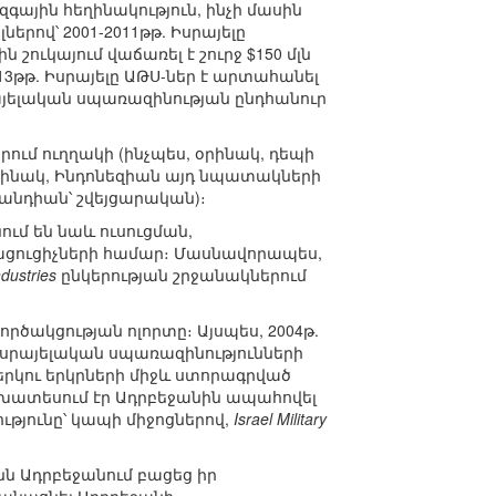
գային հեղինակություն, ինչի մասին
երով՝ 2001-2011թթ. Իսրայելը
շուկայում վաճառել է շուրջ $150 մլն
-2013թթ. Իսրայելը ԱԹՍ-ներ է արտահանել
սրայելական սպառազինության ընդհանուր
ւմ ուղղակի (ինչպես, օրինակ, դեպի
օրինակ, Ինդոնեզիան այդ նպատակների
լանդիան՝ շվեյցարական)։
ւմ են նաև ուսուցման,
ցուցիչների համար։ Մասնավորապես,
dustries
ընկերության շրջանակներում
ակցության ոլորտը։ Այսպես, 2004թ.
իսրայելական սպառազինությունների
երկու երկրների միջև ստորագրված
ատեսում էր Ադրբեջանին ապահովել
ւթյունը՝ կապի միջոցներով,
Israel Military
նն Ադրբեջանում բացեց իր