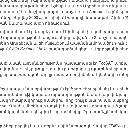
և սկսեց ԱԹՍ-ների արտադրության համատեղ նախագիծ իրա
 նախարարության հետ։ Նշենք նաև, որ Ադրբեջանի ղեկավա
լորտում համաշխարհային առաջատար Aeronautics ընկերու
ձեռք բերվեց 2009թ. հունիսին՝ Իսրայելի նախագահ Շիմոն 
ջան կատարած այցի ընթացքում։
 նախատեսում էր Ադրբեջանում հիմնել սեփական ռազմարդյ
 արտադրության հարցում ներգրավված էր 2 խոշոր իսրայելակ
երեսի Ադրբեջան այցի ընթացքում պայմանավորվածություն էր 
յուն՝
Elta Systems Ltd-ն
, համագործակցելու է Ադրբեջանի հ
սրայելական այդ ընկերությունը հայտարարել էր TecSAR արբա
ավորմամբ, ինչը թույլ է տալիս բարձրորակ պատկերներ 
ել, որ սա բավական արդյունավետ տեխնիկա է լեռնային տե
 միջև պայմանավորվածություն էր ձեռք բերվել սկսել ևս մ
հատուկ մոդիֆիկացման արտադրության նպատակով։ Այս զ
կի հնարավորություններով, որը թույլ է տալիս այն ամբող
ից։ Զրահամեքենայի առջևի հատվածում տեղադրված շարժի
նկային նռնակներից և հրթիռներից։ Զրահամեքենան կարո
 ձեռք բերվել նաև Ադրբեջանին նորագույն Տավոր (
TAR-21
)