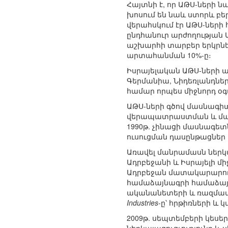
Հայտնի է, որ ԱԹՍ-ների ն
խոսում են նաև ստորև բ
վերահսկում էր ԱԹՍ-ների հ
ընդհանուր արժողության ԱԹՍ
աշխարհի տարբեր երկրներ՝
արտահանման 10%-ը։
Իսրայելական ԱԹՍ-ների ա
Գերմանիա, Նիդեռլանդներ
համար որպես միջնորդ օգտ
ԱԹՍ-ների գծով մասնագիտ
վերապատրաստման և մաս
1990թ. չինացի մասնագե
ուսուցման դասընթացներ
Առավել մանրամասն ներկ
Ադրբեջանի և Իսրայելի 
Ադրբեջան մատակարարումն
համաձայնագրի համաձայ
ականանետերի և ռազմամ
Industries
-ը՝ հրթիռների և
2009թ. սեպտեմբերի կե