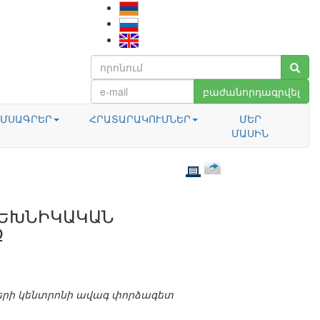
բաժանորդագրվել
ՄՍԱԳՐԵՐ
ՀՐԱՏԱՐԱԿՈՒՄՆԵՐ
ՄԵՐ
ՄԱՍԻՆ
ՏԵԽՆԻԿԱԿԱՆ
Ջ
երի կենտրոնի ավագ փորձագետ