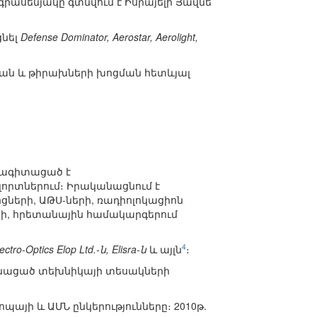
րասենյակը գտնվում է Իսրայելի Յավնե
ցնել
Defense Dominator, Aerostar, Aerolight,
ման և թիրախների խոցման հետևյալ
սնագիտացած է
լորտներում։ Իրականացնում է
ների, ԱԹՍ-ների, ռադիոլոկացիոն
րի, հրետանային համակարգերում
4
ctro-Optics Elop Ltd.-ն, Elisra-ն
և այլն
։
 հնացած տեխնիկայի տեսակների
պայի և ԱՄՆ ընկերությունները։ 2010թ.