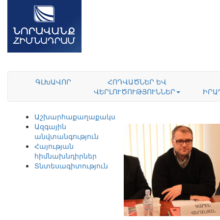
ԳԼԽԱՎՈՐ
ՀՈԴՎԱԾՆԵՐ ԵՎ
ՎԵՐԼՈՒԾՈՒԹՅՈՒՆՆԵՐ
ԻՐԱ
Աշխարհաքաղաքականություն
Ազգային
անվտանգություն
Հայության
հիմնախնդիրներ
Տնտեսագիտություն