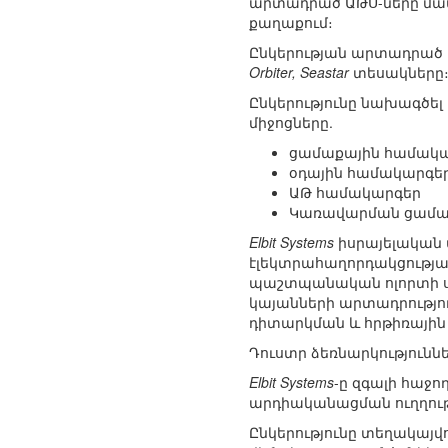
արտադրած ԱԹՍ-ները մատա
քաղաքում։
Ընկերության արտադրած 
Orbiter, Seastar
տեսակները
Ընկերությունը նախագծե
միջոցները.
ցամաքային համակա
օդային համակարգեր
ԱԹ համակարգեր
Կառավարման ցամաքա
Elbit Systems
իսրայելական 
էլեկտրահաղորդակցության
պաշտպանական ոլորտի սպ
կայանների արտադրությո
դիտարկման և հրթիռային
Դուստր ձեռնարկությունն
Elbit Systems
-ը զգալի հաջ
արդիականացման ուղղութ
Ընկերությունը տեղակայվո