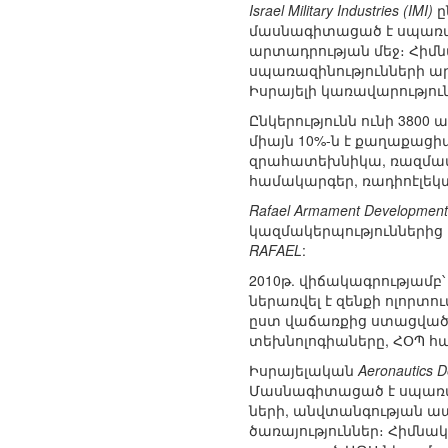
Israel Military Industries (IMI)
ը
մասնագիտացած է սպառազ
արտադրության մեջ։ Հիմն
սպառազինությունների ար
Իսրայելի կառավարությո
Ընկերությունն ունի 380
միայն 10%-ն է քաղաքացի
զրահատեխնիկա, ռազմամթ
համակարգեր, ռադիոէլեկտ
Rafael Armament Development A
կազմակերպություններից է
RAFAEL
:
2010թ. վիճակագրությամբ՝
ներառվել է զենքի ոլորտո
ըստ վաճառքից ստացված 
տեխնոլոգիաները, ՀՕՊ հ
Իսրայելական
Aeronautics D
Մասնագիտացած է սպառազ
ների, անվտանգության 
ծառայություններ։ Հիմնակ