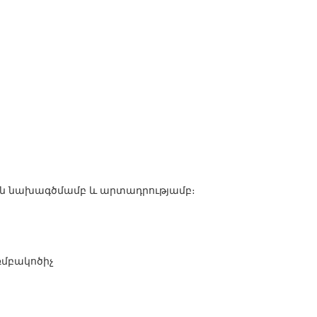
յան նախագծմամբ և արտադրությամբ։
ռմբակոծիչ