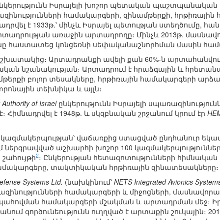
նկերությունն Իսրայելի խոշոր պետական պաշտպանական 
ինությունների համակարգերի, զինամթերքի, հրթիռայի
ադրվել է 1933թ.՝ մինչև Իսրայել պետության ստեղծումը, 
տադրության առաջին արտադրողը։ Մինչև 2013թ. մասնավոր 
ւնը հաստատեց կոնցեռնի սեփականաշնորհման մասին համ
0 աշխատակից։ Արտադրանքի ավելի քան 60%-ն արտահանվում 
ական նշանակության։ Արտադրում է հրաձգային և հրետանա
երքի բոլոր տեսակները, հրթիռային համակարգերի արձ
րոնային տեխնիկա և այլն։
uthority of Israel
ընկերությունն Իսրայելի սպառազինությո
։ Հիմնադրվել է 1948թ. և սկզբնական շրջանում կրում էր
HE
 կազմակերպության՝ վաճառքից ստացված ընդհանուր եկամուտ
ւմ ներգրավված աշխարհի խոշոր 100 կազմակերպությունների 
2
շահույթի
։ Ընկերության հետազոտությունների հիմնական 
ամակարգերը, տակտիկական հրթիռային զինատեսակները։
efense Systems Ltd.
(նախկինում՝
NETS Integrated Avionics System
ինությունների համակարգերի և միջոցների, մասնավորա
ապահովման համակարգերի մշակման և արտադրման մեջ։ 
անում գործունեությունն ուղղված է արտաքին շուկային։ 201