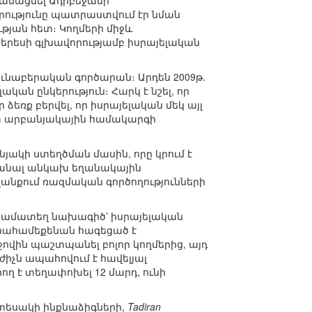
կանացնել Ադրբեջանի
րությունը պատրաստվում էր նման
թյան հետ։ Կողմերի միջև
Պերեսի գլխավորությամբ իսրայելական
ունաբերական գործարան։ Արդեն 2009թ.
ան ընկերություն։ Հարկ է նշել, որ
ձեռք բերվել, որ իսրայելական մեկ այլ
ետ արբանյակային համակարգի
նյակի ստեղծման մասին, որը կրում է
ստանալ անկախ եղանակային
ղանքում ռազմական գործողությունների
եկ համատեղ նախագիծ՝ իսրայելական
րահամեքենան հագեցած է
ջովին պաշտպանել բոլոր կողմերից, այդ
չն ապահովում է հավելյալ
ղ է տեղափոխել 12 մարդ, ունի
 տեսակի ինքնաձիգների,
Tadiran