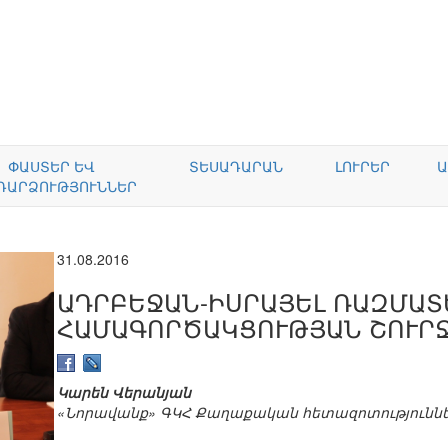
ՓԱՍՏԵՐ ԵՎ
ՏԵՍԱԴԱՐԱՆ
ԼՈՒՐԵՐ
Ա
ԴԱՐՁՈՒԹՅՈՒՆՆԵՐ
31.08.2016
ԱԴՐԲԵՋԱՆ-ԻՍՐԱՅԵԼ ՌԱԶՄԱ
ՀԱՄԱԳՈՐԾԱԿՑՈՒԹՅԱՆ ՇՈՒՐ
Կարեն Վերանյան
«Նորավանք» ԳԿՀ Քաղաքական հետազոտությունն