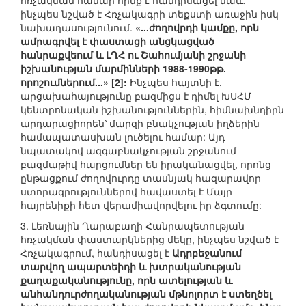
հռչակման համար հիմք է հանդիսացել նաև,
ինչպես նշված է Հռչակագրի տեքստի առաջին իսկ
նախադասությունում.
«...ժողովրդի կամքը, որն
ամրագրվել է փաստացի անցկացված
հանրաքվեում և ԼՂՀ ու Շահումյանի շրջանի
իշխանության մարմինների 1988-1990թթ.
որոշումներում...» [2]:
Ինչպես հայտնի է,
արցախահայությունը բազմիցս է դիմել ԽՍՀՄ
կենտրոնական իշխանություններին, հիմնախնդիրն
արդարացիորեն՝ մարզի բնակչության իղձերին
համապատասխան լուծելու համար: Այդ
նպատակով ազգաբնակչության շրջանում
բազմաթիվ հարցումներ են իրականացվել, որոնց
ընթացքում ժողովուրդը տասնյակ հազարավոր
ստորագրություններով հավաստել է Մայր
հայրենիքի հետ վերամիավորվելու իր ձգտումը:
3. Լեռնային Ղարաբաղի Հանրապետության
հռչակման փաստարկներից մեկը, ինչպես նշված է
Հռչակագրում, հանդիսացել է
Ադրբեջանում
տարվող ապարտեիդի և խտրականության
քաղաքականությունը, որն ատելության և
անհանդուրժողականության մթնոլորտ է ստեղծել