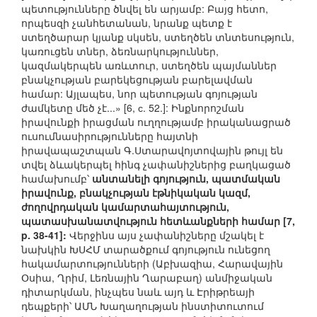
պետությունները ծնվել են արյամբ: Բայց հետո,
որպեսզի չանհետանան, նրանք պետք է
ստեղծարար կյանք սկսեն, ստեղծեն տնտեսություն,
կառուցեն տներ, ձեռնարկություններ,
կազմակերպեն առևտուր, ստեղծեն պայմաններ
բնակչության բարեկեցության բարելավման
համար: Այլապես, նոր պետության գոյության
ժամկետը մեծ չէ...» [6, с. 52.]: Ինքնորոշման
իրավունքի իրացման ուղղությամբ իրականացրած
ուսումնասիրությունները հայտնի
իրավապաշտպան Գ.Ստարավոյտովային թույլ են
տվել ձևակերպել հինգ չափանիշներից բաղկացած
համախումբ՝
անտանելի գոյություն, պատմական
իրավունք, բնակչության էթնիկական կազմ,
ժողովրդական կամարտահայտություն,
պատասխանատվություն հետևանքների համար [7,
p. 38-41]:
Վերջինս այս չափանիշները մշակել է
նախկին ԽՍՀՄ տարածքում գոյություն ունեցող
հակամարտությունների (Աբխազիա, Հարավային
Օսիա, Ղրիմ, Լեռնային Ղարաբաղ) անմիջական
դիտարկման, ինչպես նաև այդ և Էրիթրեայի
դեպքերի՝ ԱՄՆ Խաղաղության ինստիտուտում