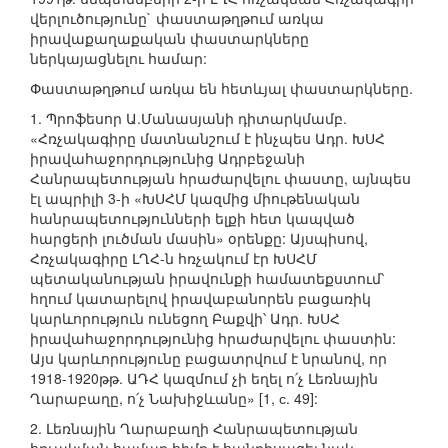
վերլուծությունը` փաստաթղթում առկա
իրավաքաղաքական փաստարկները
ներկայացնելու համար:
Փաստաթղթում առկա են հետևյալ փաստարկները.
1. Պրոֆեսոր Ա.Մանասյանի դիտարկմամբ.
«Հռչակագիրը մատնանշում է ինչպես Ադր. ԽՍՀ
իրավահաջորդությունից Ադրբեջանի
Հանրապետության հրաժարվելու փաստը, այնպես
էլ ապրիլի 3-ի «ԽՍՀՄ կազմից միութենական
հանրապետությունների ելքի հետ կապված
հարցերի լուծման մասին» օրենքը: Այսպիսով,
Հռչակագիրը ԼՂՀ-ն հռչակում էր ԽՍՀՄ
պետականության իրավունքի համատեքստում՝
հղում կատարելով իրավաբանորեն բացառիկ
կարևորություն ունեցող Բաքվի՝ Ադր. ԽՍՀ
իրավահաջորդությունից հրաժարվելու փաստին:
Այս կարևորությունը բացատրվում է նրանով, որ
1918-1920թթ. ԱԴՀ կազմում չի եղել ո՛չ Լեռնային
Ղարաբաղը, ո՛չ Նախիջևանը» [1, с. 49]:
2. Լեռնային Ղարաբաղի Հանրապետության