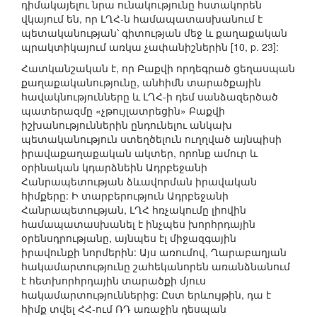
դիմակայելու նրա ունակությունը հստակորեն
վկայում են, որ ԼՂՀ-ն համապատասխանում է
պետականության՝ գիտության մեջ և քաղաքական
պրակտիկայում առկա չափանիշներին [10, p. 23]:
Հատկանշական է, որ Բաքվի որդեգրած ցեղասպան
քաղաքականությունը, անհիմն տարածքային
հավակնությունները և ԼՂՀ-ի դեմ սանձազերծած
պատերազմը «չթույլատրեցին» Բաքվի
իշխանություններին ընդունելու անկախ
պետականություն ստեղծելուն ուղղված այնպիսի
իրավաքաղաքական ակտեր, որոնք ամուր և
օրինական կդարձնեին Ադրբեջանի
Հանրապետության ձևավորման իրավական
հիմքերը: Ի տարբերություն Ադրբեջանի
Հանրապետության, ԼՂՀ հռչակումը լիովին
համապատասխանել է ինչպես խորհրդային
օրենսդրությանը, այնպես էլ միջազգային
իրավունքի նորմերին: Այս առումով, Ղարաբաղյան
հակամարտությունը շահեկանորեն առանձնանում
է հետխորհրդային տարածքի մյուս
հակամարտություններից: Ըստ երևույթին, դա է
հիմք տվել ՀՀ-ում ՌԴ առաջին դեսպան