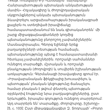
1992թ. հունվարի 6-ի «Լեռնային Ղարաբաղի
Հանրապետության պետական անկախության
մասին» Հռչակագիրը և ժողովրդավարական
սկզբունքներով անկախ պետականություն
ձևավորելու արցախահայության իրականացրած
քայլերն ու ստեղծված իրավիճակը
համապատասխանում են նաև գիտականորեն` մի
շարք միջազգայնագետների կողմից
պետականությունը բնորոշող չափանիշներին:
Մասնավորապես, Գեորգ Ելինեկի երեք
բաղադրիչների տեսության համաձայն,
պետականությունը պետք է համապատասխանի
հետևյալ չափանիշներին. որոշակի սահմաններ
ունեցող տարածքի, մշտական և որոշակի
բնակչության (ժողովրդի) և սուվերեն իշխանության
առկայություն: Գերմանացի իրավագետը գրում էր.
«Իրավաբանական ֆիկցիայից խուսափելու և
պետության՝ բնական կեցությունը ճանաչելու
համար բնական է թվում փնտրել պետության
օբյեկտիվ էությունը նրա բաղկացուցիչներից, ըստ
երևույթին, իրապես գոյություն ունեցող տարրերում:
Այդ տարրերն են՝ տարածքը, ժողովուրդը, իշխողը»
[5, с. 103]: Ըստ միջազգայնագետ Զ. Տոդուայի՝ «Բոլոր