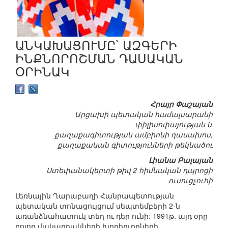
ԱՆԿԱԽԱՑՈՒՄԸ՝ ԱԶԳԵՐԻ
ԻՆՔՆՈՐՈՇՄԱՆ ԴԱՍԱԿԱՆ
ՕՐԻՆԱԿ
Հրայր Փաշայան
Արցախի պետական համալսարանի
փիլիսոփայության և
քաղաքագիտության ամբիոնի դասախոս,
քաղաքական գիտությունների թեկնածու
Լիանա Բալայան
Ստեփանակերտի թիվ 2 հիմնական դպրոցի
ուսուցչուհի
Լեռնային Ղարաբաղի Հանրապետության
պետական տոնացույցում սեպտեմբերի 2-ն
առանձնահատուկ տեղ ու դեր ունի: 1991թ. այդ օրը
բոլոր մակարդակների խորհուրդների