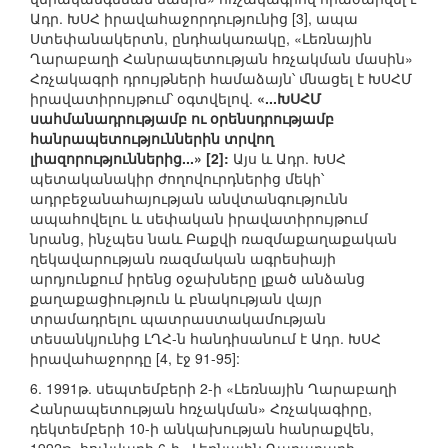
Ադր. ԽՍՀ իրավահաջորդությունից [3], ապա
Ստեփանակերտն, ընդհակառակը, «Լեռնային
Ղարաբաղի Հանրապետության հռչակման մասին»
Հռչակագրի դրույթների համաձայն՝ մնացել է ԽՍՀՄ
իրավատիրույթում՝ օգտվելով.
«...ԽՍՀՄ
սահմանադրությամբ ու օրենսդրությամբ
հանրապետություններին տրվող
լիազորություններից...» [2]:
Այս և Ադր. ԽՍՀ
պետականակիր ժողովուրդներից մեկի՝
ադրբեջանահայության անվտանգությունն
ապահովելու և սեփական իրավատիրույթում
նրանց, ինչպես նաև Բաքվի ռազմաքաղաքական
ղեկավարության ռազմական ագրեսիայի
արդյունքում իրենց օջախները լքած անձանց
քաղաքացիություն և բնակության վայր
տրամադրելու պատրաստակամության
տեսանկյունից ԼՂՀ-ն հանդիսանում է Ադր. ԽՍՀ
իրավահաջորդը [4, էջ 91-95]:
6. 1991թ. սեպտեմբերի 2-ի «Լեռնային Ղարաբաղի
Հանրապետության հռչակման» Հռչակագիրը,
դեկտեմբերի 10-ի անկախության հանրաքվեն,