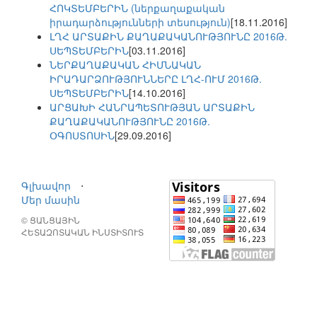
ՀՈԿՏԵՄԲԵՐԻՆ (ներքաղաքական
իրադարձությունների տեսություն)
[18.11.2016]
ԼՂՀ ԱՐՏԱՔԻՆ ՔԱՂԱՔԱԿԱՆՈՒԹՅՈՒՆԸ 2016Թ.
ՍԵՊՏԵՄԲԵՐԻՆ
[03.11.2016]
ՆԵՐՔԱՂԱՔԱԿԱՆ ՀԻՄՆԱԿԱՆ
ԻՐԱԴԱՐՁՈՒԹՅՈՒՆՆԵՐԸ ԼՂՀ-ՈՒՄ 2016Թ.
ՍԵՊՏԵՄԲԵՐԻՆ
[14.10.2016]
ԱՐՑԱԽԻ ՀԱՆՐԱՊԵՏՈՒԹՅԱՆ ԱՐՏԱՔԻՆ
ՔԱՂԱՔԱԿԱՆՈՒԹՅՈՒՆԸ 2016Թ.
ՕԳՈՍՏՈՍԻՆ
[29.09.2016]
Գլխավոր
⋅
Մեր մասին
© ՑԱՆՑԱՅԻՆ
ՀԵՏԱԶՈՏԱԿԱՆ ԻՆՍՏԻՏՈՒՏ