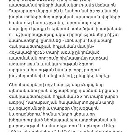
պատգամավորների մասնակցությամբ Լեռնային
Ղարաբաղի մարզային և Շահումյանի շրջանային
խորհուրդների ժողովրդական պատգամավորների
համատեղ նստաշրջանը, արտահայտելով
ժողովրդի կամքը և երկրում ստեղծված իրավական
ու աշխարհաքաղաքական իրողությունները ճիշտ
գնահատելով, ընդունեց «Լեռնային Ղարաբաղի
Հանրապետության հռչակման մասին»
Հռչակագիրը: 25 տարի առաջ ընդունված
պատմական որոշումը հիմնասյունը դարձավ
ազատության և անկախության ձգտող
արցախահայության համար, որը, բազում
խոչընդոտների հանդիպելով, չընկրկեց երբեք:
Շնորհավորելով ողջ հայությանը Հայոց նոր
պետականության միջնաբերդը դարձած Արցախի
Հանրապետության հռչակման 25-րդ տարեդարձի
առթիվ՝ Ղարաբաղյան հակամարտության արդի
զարգացումների և տարբեր միջազգային
կառույցներում հիմնախնդրի կերպարը
խեղաթյուրված ներկայացնելու ադրբեջանական
քարոզչության համատեքստում կարևորում ենք
1991թ. սեպտեմբերի 2-ի ԼՂՀ հռչակման Հռչակագրի