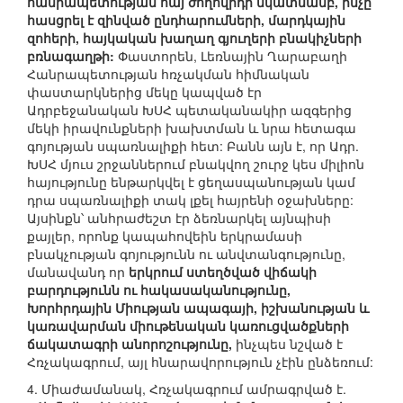
հանրապետության հայ ժողովրդի նկատմամբ, ինչը
հասցրել է զինված ընդհարումների, մարդկային
զոհերի, հայկական խաղաղ գյուղերի բնակիչների
բռնագաղթի:
Փաստորեն, Լեռնային Ղարաբաղի
Հանրապետության հռչակման հիմնական
փաստարկներից մեկը կապված էր
Ադրբեջանական ԽՍՀ պետականակիր ազգերից
մեկի իրավունքների խախտման և նրա հետագա
գոյության սպառնալիքի հետ: Բանն այն է, որ Ադր.
ԽՍՀ մյուս շրջաններում բնակվող շուրջ կես միլիոն
հայությունը ենթարկվել է ցեղասպանության կամ
դրա սպառնալիքի տակ լքել հայրենի օջախները:
Այսինքն՝ անհրաժեշտ էր ձեռնարկել այնպիսի
քայլեր, որոնք կապահովեին երկրամասի
բնակչության գոյությունն ու անվտանգությունը,
մանավանդ որ
երկրում ստեղծված վիճակի
բարդությունն ու հակասականությունը,
Խորհրդային Միության ապագայի, իշխանության և
կառավարման միութենական կառուցվածքների
ճակատագրի անորոշությունը,
ինչպես նշված է
Հռչակագրում, այլ հնարավորություն չէին ընձեռում:
4. Միաժամանակ, Հռչակագրում ամրագրված է.