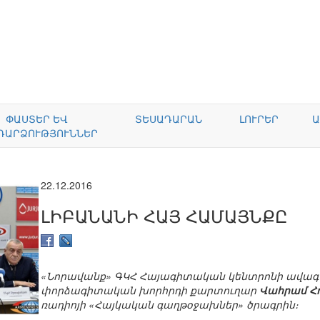
ՓԱՍՏԵՐ ԵՎ
ՏԵՍԱԴԱՐԱՆ
ԼՈՒՐԵՐ
Ա
ԴԱՐՁՈՒԹՅՈՒՆՆԵՐ
22.12.2016
ԼԻԲԱՆԱՆԻ ՀԱՅ ՀԱՄԱՅՆՔԸ
«Նորավանք» ԳԿՀ Հայագիտական կենտրոնի ավագ
փորձագիտական խորհրդի քարտուղար
Վահրամ Հ
ռադիոյի «Հայկական գաղթօջախներ» ծրագրին։