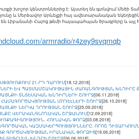
ռքի խոշոր կենտրոններից է: Այստեղ են գտնվում Մեծի Տան
ունը և Մերձավոր Արևելքի հայ ավետարանական եկեղեցին
 են Լիբանանի Հայոց թեմի հայապահպան ծրագրերը և այլ 
oundcloud.com/armradio/r4zey9svqmqb
ՍՓՅՈՒՌՔՈՒՄ 21-ՐԴ ԴԱՐՈՒՄ
[18.12.2018]
ՆԵՐԻ ԵՎ ՊԱՏՄԱՄՇԱԿՈՒԹԱՅԻՆ ԺԱՌԱՆԳՈՒԹՅԱՆ ԽՆԴԻՐԸ 
ՄԱՅՆՔԻ ՏՆՏԵՍԱԿԱՆ ԽՆԴԻՐՆԵՐԻ ՇՈՒՐՋ
[06.11.2018]
 ՀԱՄԱԳՈՐԾԱԿՑՈՒԹՅԱՆ ՄՈԴԵԼՆԵՐԻ ՇՈՒՐՋ
[26.10.2018]
ՄԱՅՆՔԻ ՆԵՐԿԱ ԴՐՈՒԹՅԱՆ ՇՈՒՐՋ
[25.09.2018]
ՅՆՔԸ ՎԵՐԱԿԱՆԳՆՈՂԱԿԱՆ ՇՐՋԱՆՈՒՄ
[12.09.2018]
ՒՌՔԱԳԻՏՈՒԹՅՈՒՆ. ՀՈՒՆԱԿԱՆ ՓՈՐՁ
[03.08.2018]
ԵԳՈՐԾԱԿԱՆ ԿԱԶՄԱԿԵՐՊՈՒԹՅՈՒՆՆԵՐԸ. ՈՐՈՇ ԴԻՏԱՐԿՈՒՄ
ՌՔ ԳՈՐԾԱԿՑՈՒԹՅԱՆ ԻՐԱՆԱԿԱՆ ՓՈՐՁԻՑ
[19.06.2018]
ԻՆՏԵԳՐՄԱՆ ԽՆԴՐԻ ՇՈՒՐՋ
[06.06.2018]