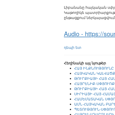
Լիբանանը հայկական սփյու
Կաթողիկե պատրիարքությ
ընթացքում ներկայացվում
Audio - https://s
դեպի ետ
Հեղինակի այլ նյութեր
ՀԱՅ ԻՆՔՆՈՒԹՅՈՒՆԸ 
ՀԱՅԿԱԿԱՆ ԿԱԼՎԱԾՔ
ԹՈՒՐՔԻԱՅԻ ՀԱՅ ՀԱ
ՀԱՅՐԵՆԻՔ-ՍՓՅՈՒՌՔ
ԹՈՒՐՔԻԱՅԻ ՀԱՅ ՀԱ
ՍԻՐԻԱՅԻ ՀԱՅ ՀԱՄԱ
ՀԱՄԵՄԱՏԱԿԱՆ ՍՓՅՈ
ԱՄՆ ՀԱՅԿԱԿԱՆ ԲԱՐ
ՊԵՏՈՒԹՅՈՒՆ-ՍՓՅՈՒ
ՀԱՅՐԵՆԱԴԱՐՁՆԵՐԻ 