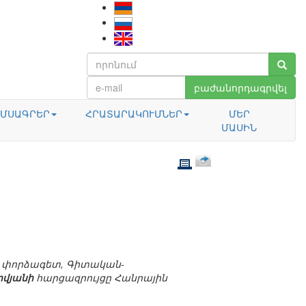
բաժանորդագրվել
ՄՍԱԳՐԵՐ
ՀՐԱՏԱՐԱԿՈՒՄՆԵՐ
ՄԵՐ
ՄԱՍԻՆ
 փորձագետ, Գիտական-
ովյանի
հարցազրույցը Հանրային