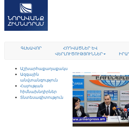
ԳԼԽԱՎՈՐ
ՀՈԴՎԱԾՆԵՐ ԵՎ
ՎԵՐԼՈՒԾՈՒԹՅՈՒՆՆԵՐ
ԻՐԱ
Աշխարհաքաղաքականություն
Ազգային
անվտանգություն
Հայության
հիմնախնդիրներ
Տնտեսագիտություն