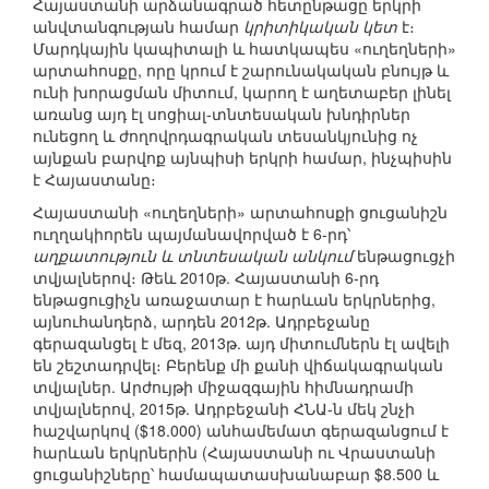
Հայաստանի արձանագրած հետընթացը երկրի
անվտանգության համար
կրիտիկական կետ
է։
Մարդկային կապիտալի և հատկապես «ուղեղների»
արտահոսքը, որը կրում է շարունակական բնույթ և
ունի խորացման միտում, կարող է աղետաբեր լինել
առանց այդ էլ սոցիալ-տնտեսական խնդիրներ
ունեցող և ժողովրդագրական տեսանկյունից ոչ
այնքան բարվոք այնպիսի երկրի համար, ինչպիսին
է Հայաստանը։
Հայաստանի «ուղեղների» արտահոսքի ցուցանիշն
ուղղակիորեն պայմանավորված է 6-րդ՝
աղքատություն և տնտեսական անկում
ենթացուցչի
տվյալներով։ Թեև 2010թ. Հայաստանի 6-րդ
ենթացուցիչն առաջատար է հարևան երկրներից,
այնուհանդերձ, արդեն 2012թ. Ադրբեջանը
գերազանցել է մեզ, 2013թ. այդ միտումներն էլ ավելի
են շեշտադրվել։ Բերենք մի քանի վիճակագրական
տվյալներ. Արժույթի միջազգային հիմնադրամի
տվյալներով, 2015թ. Ադրբեջանի ՀՆԱ-ն մեկ շնչի
հաշվարկով ($18.000) անհամեմատ գերազանցում է
հարևան երկրներին (Հայաստանի ու Վրաստանի
ցուցանիշները՝ համապատասխանաբար $8.500 և