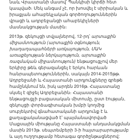
նաև Վրաստանի մասով՝ Պանկիսի կիրճի հետ
կապված։ Մեկ անգամ չէ, որ խոսվել է սիրիական և
իրաքյան ահաբեկչական գործողություններին
վրացի և ադրբեջանցի ահաբեկիչների
մասնակցության մասին։
2013թ. զեկույցի տվյալներով, 12-րդ՝
արտաքին
միջամտություն (արտաքին օգնություն,
խաղաղապահների առկայություն, ՄԱԿ
առաքելության ներկայություն, արտաքին
ռազմական միջամտություն)
ենթացուցչով մեր
երկիրը թեև գերազանցել է երկու հարևան
հանրապետություններին, սակայն 2014-2015թթ.
Ադրբեջանի և Հայաստանի արդյունքները գրեթե
համընկնում են, իսկ արդեն 2016թ. Հայաստանը
սկսել է զիջել Ադրբեջանին։ Հայաստանի
ենթացուցչի բացասական միտումը, ըստ էության,
զեկույցի փորձագիտական խմբի կողմից
սուբյեկտիվ գնահատականի արդյունք է և
քաղաքականացված է՝ պայմանավորված
Մաքսային միությանը Հայաստանի անդամակցման
մասին 2013թ. սեպտեմբերի 3-ի հայտարարությամբ
և այդ ուղղությամբ հետագա գործընթացներով: