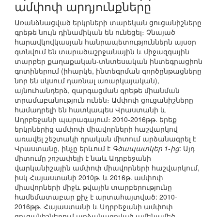
ամփոփ արդյունքները
Առանձնացված երկրների տարեկան ցուցանիշները
գրեթե նույն դինամիկան են ունեցել։ Չնայած
հարավկովկասյան հանրապետություններն այսօր
գտնվում են տարածաշրջանային և միջազգային
տարբեր քաղաքական-տնտեսական ինտեգրացիոն
գոտիներում (իհարկե, ինտեգրման գործընթացները
նոր են սկսում դառնալ առարկայական),
այնուհանդերձ, զարգացման գրեթե միանման
տրամաբանություն ունեն։ Ամփոփ ցուցանիշները
համադրելի են հատկապես Վրաստանի և
Ադրբեջանի պարագայում։ 2010-2016թթ. երեք
երկրներից ամփոփ միավորների հաշվարկով
առավել շեշտակի դրական միտում արձանագրել է
Վրաստանը, ինչը երևում է
Գծապատկեր 1-ից
: Այդ
միտումը շոշափելի է նաև Ադրբեջանի
վարկանիշային ամփոփ միավորների հաշվարկում,
իսկ Հայաստանի 2010թ. և 2016թ. ամփոփ
միավորների միջև թվային տարբերությունը
համեմատաբար քիչ է արտահայտված: 2010-
2016թթ. Հայաստանի և Ադրբեջանի ամփոփ
ցուցանիշներում արձանագրված ամենամեծ