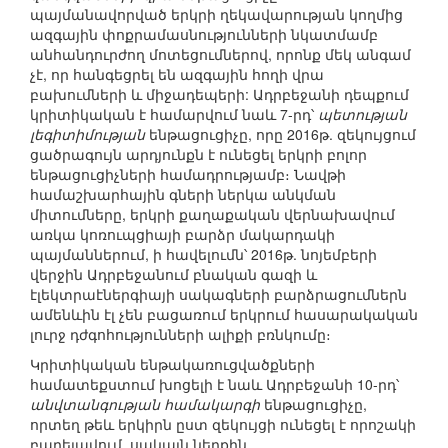
պայմանավորված երկրի ղեկավարության կողմից
ազգային փոքրամասնությունների նկատմամբ
անհանդուրժող մոտեցումներով, որոնք մեկ անգամ
չէ, որ հանգեցրել են ազգային հողի վրա
բախումների և միջադեպերի: Ադրբեջանի դեպքում
կրիտիկական է համարվում նաև 7-րդ՝
պետության
լեգիտիմության
ենթացուցիչը, որը 2016թ. զեկույցում
ցածրագույն արդյունքն է ունեցել երկրի բոլոր
ենթացուցիչների համադրությամբ։ Նավթի
համաշխարհային գների ներկա անկման
միտումները, երկրի քաղաքական վերնախավում
առկա կոռուպցիայի բարձր մակարդակի
պայմաններում, ի հավելումն՝ 2016թ. նոյեմբերի
վերջին Ադրբեջանում բնական գազի և
էլեկտրաէներգիայի սակագների բարձրացումներն
ամենևին էլ չեն բացառում երկրում հասարակական
լուրջ դժգոհությունների ալիքի բռնկումը։
Կրիտիկական ենթակառուցվածքների
համատեքստում խոցելի է նաև Ադրբեջանի 10-րդ՝
անվտանգության համակարգի
ենթացուցիչը,
որտեղ թեև երկիրն ըստ զեկույցի ունեցել է որոշակի
բարելավում, սակայն ներքին