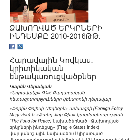
ՁԱԽՈՂՎԱԾ ԵՐԿՐՆԵՐԻ
ԻՆԴԵՍՔԸ 2010-2016ԹԹ.
Հարավային Կովկաս.
կրիտիկական
ենթակառուցվածքներ
Կարեն Վերանյան
«Նորավանք» ԳԿՀ Քաղաքական
հետազոտությունների կենտրոնի ղեկավար
«Ֆորին Փոլիսի Մեգեզին» ամսագրի (Foreign Policy
Magazine) և «Ֆանդ ֆոր Փիս» կազմակերպության
(The Fund for Peace)
նախաձեռնած «Ձախողված
երկրների ինդեքսը» (Fragile States Index)
վարկանիշային նախագծում կիրառված
մեթոդաբանությունը հիմնվում է 12 ենթացուցիչների