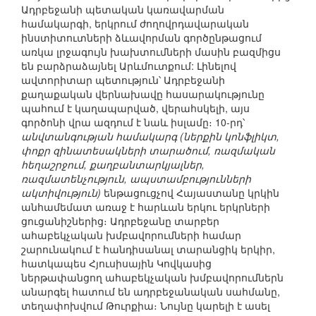
Ադրբեջանի պետական կառավարման
համակարգի, երկրում ժողովրդավարական
ինստիտուտների ձևավորման գործընթացում
առկա լրջագույն խախտումների մասին բազմիցս
են բարձրաձայնել Արևմուտքում: Լինելով
ավտորիտար պետություն՝ Ադրբեջանի
քաղաքական վերնախավը հասարակությունը
պահում է կաղապարված, վերահսկելի, այս
գործոնի վրա ազդում է նաև իսլամը։ 10-րդ՝
անվտանգության համակարգ (ներքին կոնֆլիկտ,
փոքր զինատեսակների տարածում, ռազմական
հեղաշրջում, քաղբանտարկյալներ,
ռազմատենչություն, ապստամբությունների
ակտիվություն)
ենթացուցչով Հայաստանը կրկին
անհամեմատ առաջ է հարևան երկու երկրների
ցուցանիշներից։ Ադրբեջանը տարբեր
ահաբեկչական խմբավորումների համար
շարունակում է հանդիսանալ տարանցիկ երկիր,
հատկապես Հյուսիսային Կովկասից
ներթափանցող ահաբեկչական խմբավորումներն
անարգել հատում են ադրբեջանական սահմանը,
տեղափոխվում Թուրքիա։ Նույնը կարելի է ասել