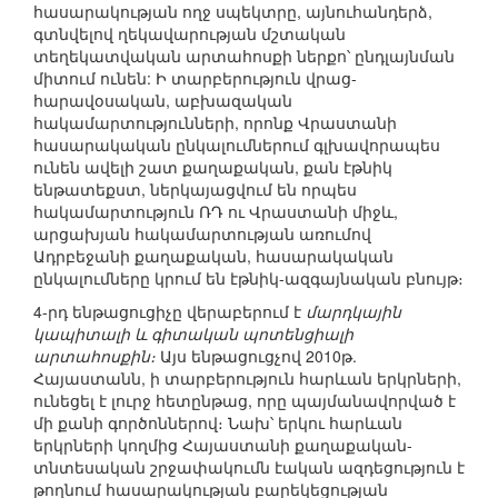
հասարակության ողջ սպեկտրը, այնուհանդերձ,
գտնվելով ղեկավարության մշտական
տեղեկատվական արտահոսքի ներքո՝ ընդլայնման
միտում ունեն: Ի տարբերություն վրաց-
հարավօսական, աբխազական
հակամարտությունների, որոնք Վրաստանի
հասարակական ընկալումներում գլխավորապես
ունեն ավելի շատ քաղաքական, քան էթնիկ
ենթատեքստ, ներկայացվում են որպես
հակամարտություն ՌԴ ու Վրաստանի միջև,
արցախյան հակամարտության առումով
Ադրբեջանի քաղաքական, հասարակական
ընկալումները կրում են էթնիկ-ազգայնական բնույթ։
4-րդ ենթացուցիչը վերաբերում է
մարդկային
կապիտալի և գիտական պոտենցիալի
արտահոսքին։
Այս ենթացուցչով 2010թ.
Հայաստանն, ի տարբերություն հարևան երկրների,
ունեցել է լուրջ հետընթաց, որը պայմանավորված է
մի քանի գործոններով։ Նախ՝ երկու հարևան
երկրների կողմից Հայաստանի քաղաքական-
տնտեսական շրջափակումն էական ազդեցություն է
թողնում հասարակության բարեկեցության