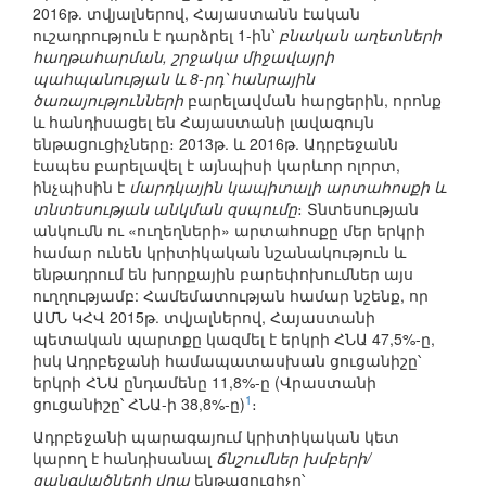
2016թ. տվյալներով, Հայաստանն էական
ուշադրություն է դարձրել 1-ին՝
բնական աղետների
հաղթահարման, շրջակա միջավայրի
պահպանության և 8-րդ՝ հանրային
ծառայությունների
բարելավման հարցերին, որոնք
և հանդիսացել են Հայաստանի լավագույն
ենթացուցիչները։ 2013թ. և 2016թ. Ադրբեջանն
էապես բարելավել է այնպիսի կարևոր ոլորտ,
ինչպիսին է
մարդկային կապիտալի արտահոսքի և
տնտեսության անկման զսպումը
։ Տնտեսության
անկումն ու «ուղեղների» արտահոսքը մեր երկրի
համար ունեն կրիտիկական նշանակություն և
ենթադրում են խորքային բարեփոխումներ այս
ուղղությամբ: Համեմատության համար նշենք, որ
ԱՄՆ ԿՀՎ 2015թ. տվյալներով, Հայաստանի
պետական պարտքը կազմել է երկրի ՀՆԱ 47,5%-ը,
իսկ Ադրբեջանի համապատասխան ցուցանիշը՝
երկրի ՀՆԱ ընդամենը 11,8%-ը (Վրաստանի
1
ցուցանիշը՝ ՀՆԱ-ի 38,8%-ը)
։
Ադրբեջանի պարագայում կրիտիկական կետ
կարող է հանդիսանալ
ճնշումներ խմբերի/
զանգվածների վրա
ենթացուցիչը՝