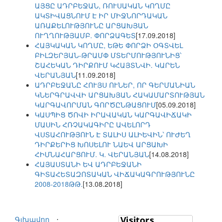
ԱՅՑԸ ԱԴՐԲԵՋԱՆ, ՌՈՒՍԱԿԱՆ ԿՈՂՄԸ
ԱԿՏԻՎԱՑՆՈՒՄ Է ԻՐ ՄԻՋՆՈՐԴԱԿԱՆ
ԱՌԱՔԵԼՈՒԹՅՈՒՆԸ ԱՐՑԱԽՅԱՆ
ՈՒՂՂՈՒԹՅԱՄԲ. ՓՈՐՁԱԳԵՏ
[17.09.2018]
ՀԱՅԿԱԿԱՆ ԿՈՂՄԸ, ԵԹԵ ՓՈՐՁԻ ՕԳՏՎԵԼ
ԲԻԼԶԵՐՅԱՆ-ԹՐԱՄՓ ՄՏԵՐՄՈՒԹՅՈՒՆԻՑ՝
ՇԱՀԵԿԱՆ ԴԻՐՔՈՒՄ ԿՀԱՅՏՆՎԻ. ԿԱՐԵՆ
ՎԵՐԱՆՅԱՆ
[11.09.2018]
ԱԴՐԲԵՋԱՆԸ ՀՈՒՅՍ ՈՒՆԵՐ, ՈՐ ԳԵՐՄԱՆԻԱՆ
ԿՆԵՐԳՐԱՎՎԻ ԱՐՑԱԽՅԱՆ ՀԱԿԱՄԱՐՏՈՒԹՅԱՆ
ԿԱՐԳԱՎՈՐՄԱՆ ԳՈՐԾԸՆԹԱՑՈՒՄ
[05.09.2018]
ԿԱՍՊԻՑ ԾՈՎԻ ԻՐԱՎԱԿԱՆ ԿԱՐԳԱՎԻՃԱԿԻ
ՄԱՍԻՆ ՀՌՉԱԿԱԳԻՐԸ ԱՎԵԼՈՐԴ
ՎՍՏԱՀՈՒԹՅՈՒՆ Է ՏԱԼԻՍ ԱԼԻԵՎԻՆ՝ ՈՒԺԵՂ
ԴԻՐՔԵՐԻՑ ԽՈՍԵԼՈՒ ՆԱԵՎ ԱՐՑԱԽԻ
ՀԻՄՆԱՀԱՐՑՈՒՄ. Կ. ՎԵՐԱՆՅԱՆ
[14.08.2018]
ՀԱՅԱՍՏԱՆԻ ԵՎ ԱԴՐԲԵՋԱՆԻ
ԳԻՏԱՀԵՏԱԶՈՏԱԿԱՆ ՎԻՃԱԿԱԳՐՈՒԹՅՈՒՆԸ
2008-2018ԹԹ.
[13.08.2018]
Գլխավոր
⋅