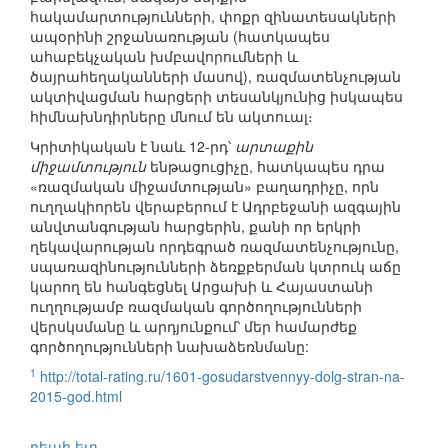
հակամարտությունների, փոքր զինատեսակների
ապօրինի շրջանառության (հատկապես
ահաբեկչական խմբավորումների և
ծայրահեղականների մասով), ռազմատենչության
ակտիվացման հարցերի տեսանկյունից իսկապես
հիմնախնդիրները մնում են ակտուալ։
Կրիտիկական է նաև 12-րդ՝
արտաքին
միջամտություն
ենթացուցիչը, հատկապես դրա
«ռազմական միջամտության» բաղադրիչը, որն
ուղղակիորեն վերաբերում է Ադրբեջանի ազգային
անվտանգության հարցերին, քանի որ երկրի
ղեկավարության որդեգրած ռազմատենչությունը,
սպառազինությունների ձեռքբերման կտրուկ աճը
կարող են հանգեցնել Արցախի և Հայաստանի
ուղղությամբ ռազմական գործողությունների
վերսկսմանը և արդյունքում՝ մեր համարժեք
գործողությունների նախաձեռնմանը:
1
http://total-rating.ru/1601-gosudarstvennyy-dolg-stran-na-
2015-god.html
դեպի ետ