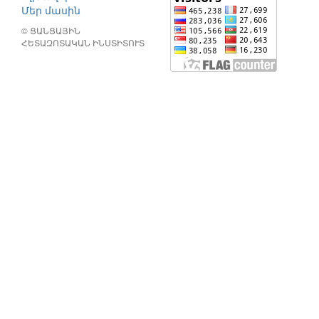
Մեր մասին
© ՑԱՆՑԱՅԻՆ
ՀԵՏԱԶՈՏԱԿԱՆ ԻՆՍՏԻՏՈՒՏ