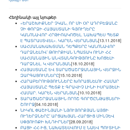
Հեղինակի այլ նյութեր
«ԵՐԱՇԽԻՔՆԵՐ ՉԿԱՆ, ՈՐ ՄԻ ՕՐ ԱԴՐԲԵՋԱՆԸ
ՉԻ ՓՈՐՁԻ ՀԱՅԱՍՏԱՆԻ ԳՅՈՒՂԵՐԸ
ԿԱՆՈՆԱՎՈՐ ՀՐԹԻՌԱԿՈԾԵԼ. ՆԱԽԱՊԵՍ ՊԵՏՔ
Է ՊԱՏՐԱՍՏՎԵԼ». ԿԱՐԵՆ ՎԵՐԱՆՅԱՆ
[13.11.2018]
ՍԱՀՄԱՆԱԽԱԽՏՄԱՆ ԴԵՊՔԵՐԸ ԿԱՆՈՆԱՎՈՐ
ԴԱՐՁՆԵԼՈՎ՝ ԹՈՒՐՔԻԱՆ ՆՊԱՏԱԿ ՈՒՆԻ ՀՀ
ՍԱՀՄԱՆԱՅԻՆ ԱՆՎՏԱՆԳՈՒԹՅՈՒՆԸ ԽՈՑԵԼԻ
ԴԱՐՁՆԵԼ. Կ.ՎԵՐԱՆՅԱՆ
[18.10.2018]
ՀԱՅԱՍՏԱՆԸ ԵՎ ՏԱՐԱԾԱՇՐՋԱՆԱՅԻՆ ՎԵՐՋԻՆ
ԶԱՐԳԱՑՈՒՄՆԵՐԸ
[15.10.2018]
ՀԱՐԱԲԵՐՈՒԹՅՈՒՆՆԵՐԸ ԽՈՐԱՑՆԵԼՈՒ ՀԱՄԱՐ
ՀԱՅԱՍՏԱՆԸ ՊԵՏՔ Է ԳՐԱՎԻՉ ԼԻՆԻ ԻՍՐԱՅԵԼԻ
ՀԱՄԱՐ. ԿԱՐԵՆ ՎԵՐԱՆՅԱՆ
[10.10.2018]
ՏԱՐԱԾԱՇՐՋԱՆԱՅԻՆ ՈՐՈՇ ԳՈՐԾԸՆԹԱՑՆԵՐԻ
ՇՈՒՐՋ
[04.10.2018]
ՆԻԿՈԼ ՓԱՇԻՆՅԱՆԻ ՆՅՈՒՅՈՐՔՅԱՆ ԱՅՑԻ
ՈՒՂԵՐՁՆԵՐԸ՝ ԱՐՑԱԽՅԱՆ ՀԱՐՑԻՑ ՄԻՆՉԵՎ
ՍՓՅՈՒՌՔԻ ԽՆԴԻՐՆԵՐ
[28.09.2018]
ԲԱՑԻ ՀՀ-ԻՑ, ՆԱԽԱՏԵՍՎՈՒՄ Է ՆԱԵՎ ՊՈՒՏԻՆԻ