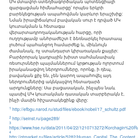
ՄԿ մտավոր-ստեղծագործական պոտենցիալի
զարգացման հիմնահարցը՝ որպես երկրի
բարեկեցության ապահովման կարևոր երաշխիք:
Նման իրավիճակում բավական սուր է դրված ՄԿ
կուտակման և հետագա
վերարտադրողականության հարցը, որի
ուղղությամբ անհրաժեշտ է ձեռնարկել հրատապ
լուծում պահանջող համարժեք և, միևնույն
ժամանակ, ոչ ստանդարտ կիրառական քայլեր:
Բարձրորակ կադրային խիստ սահմանափակ
ռեսուրսների պայմաններում կրթության ոլորտում
իրականացվող ներդրումները, որոնք, ի դեպ,
բավական քիչ են, չեն կարող ապահովել այդ
ներդրումներից ակնկալվող հետադարձ
արդյունքները: Սա բացասական, ինչպես նաև
պասիվ ՄԿ կուտակման դասական տարբերակն է,
ինչի մասին հիշատակեցինք վերը:
1
http://efbgu.narod.ru/stud/files/ebook/nobel/17_schultz.pdf
2
http://seinst.ru/page289/
3
https://www.hse.ru/data/2011/04/22/1210713272/Korchagin%2
4
http://gtmarket.ru/files/article/5282/Human_Capital_The_Conten