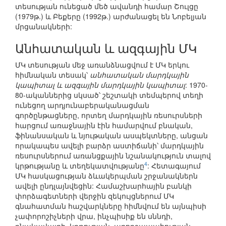
տեսության ունեցած մեծ ավանդի համար Շուլցը
(1979թ.) և Բեքերը (1992թ.) արժանացել են Նոբելյան
մրցանակների:
Անհատական և ազգային ՄԿ
ՄԿ տեսության մեջ առանձնացվում է ՄԿ երկու
հիմնական տեսակ՝
անհատական մարդկային
կապիտալ և ազգային մարդկային կապիտալ
: 1970-
80-ականներից սկսած՝ շեշտակի տեմպերով տեղի
ունեցող արդյունաբերականացման
գործընթացները, որտեղ մարդկային ռեսուրսների
հարցում առաջնային էին համարվում բնական,
ֆինանսական և նյութական ասպեկտները, անցան
որակապես ավելի բարձր աստիճանի՝ մարդկային
ռեսուրսներում առանցքային նշանակություն տալով
4
կրթությանը և տեղեկատվությանը
: Հետագայում
ՄԿ հասկացության ձևակերպման շրջանակներն
ավելի ընդլայնվեցին: Համաշխարհային բանկի
փորձագետների վերջին զեկույցներում ՄԿ
գնահատման հաշվարկները հիմնվում են այնպիսի
չափորոշիչների վրա, ինչպիսիք են սննդի,