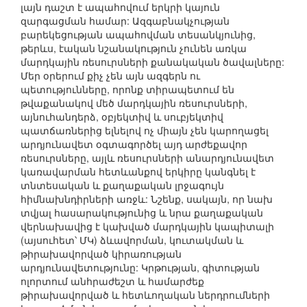
լայն դաշտ է ապահովում երկրի կայուն
զարգացման համար: Ազգաբնակչության
բարեկեցության ապահովման տեսանկյունից,
թերևս, էական նշանակություն չունեն առկա
մարդկային ռեսուրսների քանակական ծավալները:
Մեր օրերում քիչ չեն այն ազգերն ու
պետությունները, որոնք տիրապետում են
թվաքանակով մեծ մարդկային ռեսուրսների,
այնուհանդերձ, օբյեկտիվ և սուբյեկտիվ
պատճառներից ելնելով ոչ միայն չեն կարողացել
արդյունավետ օգտագործել այդ արժեքավոր
ռեսուրսները, այլև ռեսուրսների անարդյունավետ
կառավարման հետևանքով երկիրը կանգնել է
տնտեսական և քաղաքական լրջագույն
հիմնախնդիրների առջև: Նշենք, սակայն, որ նախ
տվյալ հասարակությունից և նրա քաղաքական
վերնախավից է կախված մարդկային կապիտալի
(այսուհետ՝ ՄԿ) ձևավորման, կուտակման և
թիրախավորված կիրառության
արդյունավետությունը: Կրթության, գիտության
ոլորտում անհրաժեշտ և համարժեք
թիրախավորված և հետևողական ներդրումների