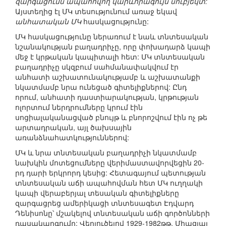
զարգացումն ապահովող կարևորագույն սուբյեկտ:
Այստեղից էլ ՄԿ տեսությունում առաջ եկավ
անհատական ՄԿ
հասկացությունը:
ՄԿ հասկացությունը ներառում է նաև տնտեսական
նշանակության բաղադրիչը, որը փոխադարձ կապի
մեջ է կրթական կապիտալի հետ: ՄԿ տնտեսական
բաղադրիչը սկզբում սահմանափակվում էր
անհատի աշխատունակությամբ և աշխատանքի
նկատմամբ նրա ունեցած գիտելիքներով: Ընդ
որում, անհատի դաստիարակության, կրթության
ոլորտում ներդրումները կրում էին
սոցիալականացված բնույթ և բնորոշվում էին ոչ թե
արտադրական, այլ ծախսային
առանձնահատկություններով:
ՄԿ և նրա տնտեսական բաղադրիչի նկատմամբ
նախկին մոտեցումները վերիմաստավորվեցին 20-
րդ դարի երկրորդ կեսից: Հետագայում պետության
տնտեսական աճի ապահովման հետ ՄԿ ուղղակի
կապի վերաբերյալ տեսական գիտելիքները
զարգացրեց ամերիկացի տնտեսագետ Էդվարդ
Դենիսոնը՝ մշակելով տնտեսական աճի գործոնների
դասակարգումը: Վերլուծելով 1929-1982թթ. Միացյալ