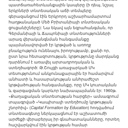
պատճառահետևանքային կապերը (ի դեպ, նշյալ
երկրների տնտեսական աճի տեմպերը
գերազանցում էին Երկրորդ աշխարհամարտում
հաղթանակած Մեծ Բրիտանիայի տնտեսական
ցուցանիշները): Նա եկավ այն եզրահանգման, որ
Գերմանիայի և Ճապոնիայի տնտեսությունների
արագ վերականգնման հանգամանքը
պայմանավորված էր կրթված և առողջ
բնակչություն ունենալու իրողությամբ, քանի որ,
ըստ նրա հետազոտության, կրթությունը մարդկանց
դարձնում է առավել արտադրողական և
ստեղծագործ: Թ.Շուլցի առաջարկած ՄԿ
տեսությունում անկյունաքարային էր համարվում
անհատի և հասարակության անհրաժեշտ
կրթվածության հանգամանքը, որը ՄԿ կուտակման
և զարգացման կարևոր նախապայմանն էր: 1960թ.
«Քաղաքական տնտեսության հարցեր» ամսագրում
տպագրված «Կապիտալի ստեղծումը կրթության
շնորհիվ» (
Capital Formation by Education
) հոդվածում
տնտեսագետը ներկայացնում էր աշխատուժի
արժեքի վերաբերյալ իր գնահատականները, որտեղ
հաշվարկվում էին կրթության համար