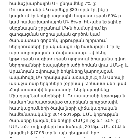
համաշխարհային ՄԿ ընդամենը 7%-ը:
Ռուսաստանի ՄԿ արժեքը $30 տրլն էր, ինչը
կազմում էր երկրի ազգային հարստության 50%-ը
կամ համաշխարհային ՄԿ 8%-ը: Ինչպես նշեցինք,
սկզբնական շրջանում ՄԿ-ն համարվում էր
զարգացման սոցիալական գործոն կամ
ծախսատար գործոն, կրթության ոլորտում
ներդրումների իրականացումը համարվում էր ոչ
արտադրողական և ծախսատար: Եվ հենց
կրթության ու գիտության ոլորտում իրականացվող
ներդրումների ծավալների աճի հիման վրա ԱՄՆ-ը և
Արևմտյան Եվրոպայի երկրները կարողացան
ապահովել ՄԿ որակական առավելություն Ասիայի
առաջատար երկրների (օրինակ՝ Չինաստանի կամ
Հնդկաստանի) նկատմամբ: Ներկայացնենք
Միացյալ Նահանգների և Ռուսաստանի կրթության
համար նախատեսված տարեկան բյուջետային
հատկացումների ծավալների վիճակագրական
համեմատականը: 2014-2015թթ. ԱՄՆ կրթության
ծախսերը կազմել են երկրի ՀՆԱ շուրջ 5.4-5.5%-ը:
ԱՄՆ ԿՀՎ տվյալների համաձայն, 2015թ. ԱՄՆ ՀՆԱ-ն
կազմել է $17.95 տրլն, այն դեպքում, երբ