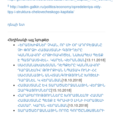
5
http://vadim-galkin.ru/politics/economy/opredeleniya-vidy-
tipy-i-struktura-chelovecheskogo-kapitala/
դեպի ետ
Հեղինակի այլ նյութեր
«ԵՐԱՇԽԻՔՆԵՐ ՉԿԱՆ, ՈՐ ՄԻ ՕՐ ԱԴՐԲԵՋԱՆԸ
ՉԻ ՓՈՐՁԻ ՀԱՅԱՍՏԱՆԻ ԳՅՈՒՂԵՐԸ
ԿԱՆՈՆԱՎՈՐ ՀՐԹԻՌԱԿՈԾԵԼ. ՆԱԽԱՊԵՍ ՊԵՏՔ
Է ՊԱՏՐԱՍՏՎԵԼ». ԿԱՐԵՆ ՎԵՐԱՆՅԱՆ
[13.11.2018]
ՍԱՀՄԱՆԱԽԱԽՏՄԱՆ ԴԵՊՔԵՐԸ ԿԱՆՈՆԱՎՈՐ
ԴԱՐՁՆԵԼՈՎ՝ ԹՈՒՐՔԻԱՆ ՆՊԱՏԱԿ ՈՒՆԻ ՀՀ
ՍԱՀՄԱՆԱՅԻՆ ԱՆՎՏԱՆԳՈՒԹՅՈՒՆԸ ԽՈՑԵԼԻ
ԴԱՐՁՆԵԼ. Կ.ՎԵՐԱՆՅԱՆ
[18.10.2018]
ՀԱՅԱՍՏԱՆԸ ԵՎ ՏԱՐԱԾԱՇՐՋԱՆԱՅԻՆ ՎԵՐՋԻՆ
ԶԱՐԳԱՑՈՒՄՆԵՐԸ
[15.10.2018]
ՀԱՐԱԲԵՐՈՒԹՅՈՒՆՆԵՐԸ ԽՈՐԱՑՆԵԼՈՒ ՀԱՄԱՐ
ՀԱՅԱՍՏԱՆԸ ՊԵՏՔ Է ԳՐԱՎԻՉ ԼԻՆԻ ԻՍՐԱՅԵԼԻ
ՀԱՄԱՐ. ԿԱՐԵՆ ՎԵՐԱՆՅԱՆ
[10.10.2018]
ՏԱՐԱԾԱՇՐՋԱՆԱՅԻՆ ՈՐՈՇ ԳՈՐԾԸՆԹԱՑՆԵՐԻ