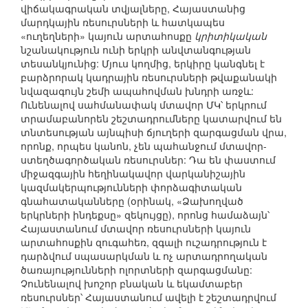
վիճակագրական տվյալները, Հայաստանից
մարդկային ռեսուրսների և հատկապես
«ուղեղների» կայուն արտահոսքը
կրիտիկական
նշանակություն ունի երկրի անվտանգության
տեսանկյունից: Մյուս կողմից, երկիրը կանգնել է
բարձրորակ կադրային ռեսուրսների թվաքանակի
նվազագույն շեմի ապահովման խնդրի առջև:
Ունենալով սահմանափակ մտավոր ՄԿ՝ երկրում
տրամաբանորեն շեշտադրումները կատարվում են
տնտեսության այնպիսի ճյուղերի զարգացման վրա,
որոնք, որպես կանոն, չեն պահանջում մտավոր-
ստեղծագործական ռեսուրսներ: Դա են փաստում
միջազգային հեղինակավոր վարկանիշային
կազմակերպությունների փորձագիտական
գնահատականները (օրինակ, «Ձախողված
երկրների ինդեքսը» զեկույցը), որոնց համաձայն՝
Հայաստանում մտավոր ռեսուրսների կայուն
արտահոսքին զուգահեռ, զգալի ուշադրություն է
դարձվում սպասարկման և ոչ արտադրողական
ծառայությունների ոլորտների զարգացմանը:
Չունենալով խոշոր բնական և եկամտաբեր
ռեսուրսներ՝ Հայաստանում ավելի է շեշտադրվում