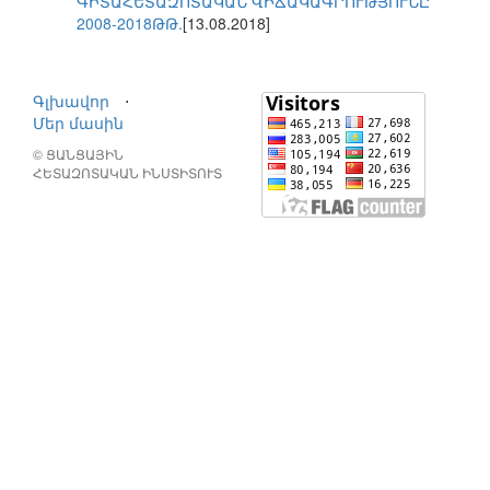
ԳԻՏԱՀԵՏԱԶՈՏԱԿԱՆ ՎԻՃԱԿԱԳՐՈՒԹՅՈՒՆԸ
2008-2018ԹԹ.
[13.08.2018]
Գլխավոր
⋅
Մեր մասին
© ՑԱՆՑԱՅԻՆ
ՀԵՏԱԶՈՏԱԿԱՆ ԻՆՍՏԻՏՈՒՏ