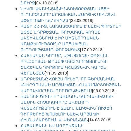
ՇՈՒՐՋ
[04.10.2018]
ՆԻԿՈԼ ՓԱՇԻՆՅԱՆԻ ՆՅՈՒՅՈՐՔՅԱՆ ԱՅՑԻ
ՈՒՂԵՐՁՆԵՐԸ՝ ԱՐՑԱԽՅԱՆ ՀԱՐՑԻՑ ՄԻՆՉԵՎ
ՍՓՅՈՒՌՔԻ ԽՆԴԻՐՆԵՐ
[28.09.2018]
ԲԱՑԻ ՀՀ-ԻՑ, ՆԱԽԱՏԵՍՎՈՒՄ Է ՆԱԵՎ ՊՈՒՏԻՆԻ
ԱՅՑԸ ԱԴՐԲԵՋԱՆ, ՌՈՒՍԱԿԱՆ ԿՈՂՄԸ
ԱԿՏԻՎԱՑՆՈՒՄ Է ԻՐ ՄԻՋՆՈՐԴԱԿԱՆ
ԱՌԱՔԵԼՈՒԹՅՈՒՆԸ ԱՐՑԱԽՅԱՆ
ՈՒՂՂՈՒԹՅԱՄԲ. ՓՈՐՁԱԳԵՏ
[17.09.2018]
ՀԱՅԿԱԿԱՆ ԿՈՂՄԸ, ԵԹԵ ՓՈՐՁԻ ՕԳՏՎԵԼ
ԲԻԼԶԵՐՅԱՆ-ԹՐԱՄՓ ՄՏԵՐՄՈՒԹՅՈՒՆԻՑ՝
ՇԱՀԵԿԱՆ ԴԻՐՔՈՒՄ ԿՀԱՅՏՆՎԻ. ԿԱՐԵՆ
ՎԵՐԱՆՅԱՆ
[11.09.2018]
ԱԴՐԲԵՋԱՆԸ ՀՈՒՅՍ ՈՒՆԵՐ, ՈՐ ԳԵՐՄԱՆԻԱՆ
ԿՆԵՐԳՐԱՎՎԻ ԱՐՑԱԽՅԱՆ ՀԱԿԱՄԱՐՏՈՒԹՅԱՆ
ԿԱՐԳԱՎՈՐՄԱՆ ԳՈՐԾԸՆԹԱՑՈՒՄ
[05.09.2018]
ԿԱՍՊԻՑ ԾՈՎԻ ԻՐԱՎԱԿԱՆ ԿԱՐԳԱՎԻՃԱԿԻ
ՄԱՍԻՆ ՀՌՉԱԿԱԳԻՐԸ ԱՎԵԼՈՐԴ
ՎՍՏԱՀՈՒԹՅՈՒՆ Է ՏԱԼԻՍ ԱԼԻԵՎԻՆ՝ ՈՒԺԵՂ
ԴԻՐՔԵՐԻՑ ԽՈՍԵԼՈՒ ՆԱԵՎ ԱՐՑԱԽԻ
ՀԻՄՆԱՀԱՐՑՈՒՄ. Կ. ՎԵՐԱՆՅԱՆ
[14.08.2018]
ՀԱՅԱՍՏԱՆԻ ԵՎ ԱԴՐԲԵՋԱՆԻ