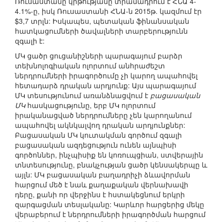
Ռուսաստանը կրթությանը տրամադրում է ՀՆԱ 4-
4.1%-ը, իսկ Ռուսաստանի ՀՆԱ-ն 2015թ. կազմում էր
$3,7 տրլն: Իսկապես, պետական ֆինանսական
հատկացումների ծավալների տարբերությունն
զգալի է:
ՄԿ ցածր ցուցանիշների պարագայում բարձր
տեխնոլոգիական ոլորտում անհրաժեշտ
ներդրումների իրագործումը չի կարող ապահովել
հետադարձ դրական արդյունք: Այս պարագայում
ՄԿ տեսությունում առանձնացվում է
բացասական
ՄԿ
հասկացությունը, երբ ՄԿ ոլորտում
իրականացված ներդրումները չեն կարողանում
ապահովել ակնկալվող դրական արդյունքներ:
Բացասական ՄԿ կուտակման գործում զգալի
բացասական ազդեցություն ունեն այնպիսի
գործոններ, ինչպիսիք են կոռուպցիան, ստվերային
տնտեսությունը, բնակչության ցածր կենսակերպը և
այլն: ՄԿ բացասական բաղադրիչի ձևավորման
հարցում մեծ է նաև քաղաքական վերնախավի
դերը, քանի որ վերջինս է հստակեցնում երկրի
զարգացման տեսլականը: Կարևոր հարցերից մեկը
վերաբերում է ներդրումների իրագործման հարցում