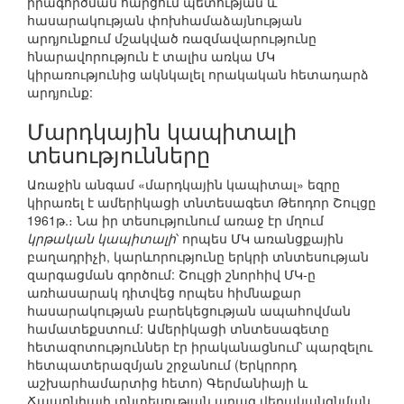
իրագործման հարցում պետության և
հասարակության փոխհամաձայնության
արդյունքում մշակված ռազմավարությունը
հնարավորություն է տալիս առկա ՄԿ
կիրառությունից ակնկալել որակական հետադարձ
արդյունք:
Մարդկային կապիտալի
տեսությունները
Առաջին անգամ «մարդկային կապիտալ» եզրը
կիրառել է ամերիկացի տնտեսագետ Թեոդոր Շուլցը
1961թ.։ Նա իր տեսությունում առաջ էր մղում
կրթական կապիտալի
՝ որպես ՄԿ առանցքային
բաղադրիչի, կարևորությունը երկրի տնտեսության
զարգացման գործում: Շուլցի շնորհիվ ՄԿ-ը
առհասարակ դիտվեց որպես հիմնաքար
հասարակության բարեկեցության ապահովման
համատեքստում: Ամերիկացի տնտեսագետը
հետազոտություններ էր իրականացնում՝ պարզելու
հետպատերազմյան շրջանում (Երկրորդ
աշխարհամարտից հետո) Գերմանիայի և
Ճապոնիայի տնտեսության արագ վերականգնման