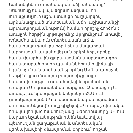
Նահանգների տնտեսական աճի տեմպերը՝
Դենիսոնը եկավ այն եզրահանգման, որ
յուրաքանչյուր աշխատակցի հաշվարկով
արձանագրված տնտեսական աճի (աշխատանքի
արտադրողականություն) համար որոշիչ գործոն է
առաջին հերթին կրթությունը: Արդյունքում՝ առավել
դինամիկ և կայուն տնտեսական աճ և
հասարակության բարձր կենսամակարդակ
կարողացան ապահովել այն երկրները, որոնք
համաշխարհային գլոբալացման և արտագաղթի
համատարած հոսքի պայմաններում ի վիճակի
եղան ոչ միայն պահպանել իրենց ՄԿ-ն և առաջին
հերթին՝ դրա մտավոր բաղադրիչը, այլև
հնարավորություն ապահովեցին որակական-
դրական ՄԿ կուտակման հարցում: Զարգացող և,
առավել ևս՝ զարգացած երկրների ՀՆԱ-ում
չորակավորված ՄԿ-ն աստիճանական նվազման
միտում ունեցավ՝ տեղը զիջելով ՄԿ ուսյալ, գիտակ և
որակավորված հանրությանը: Ներդրումները ՄԿ-ում
կարևոր նշանակություն ունեն նաև տվյալ
պետության քաղաքական և տնտեսական
վերնախավերի ձևավորման գործում. որքան