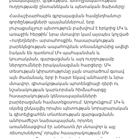
բնակավայրի, կրթության, առողջապահության
ուղղությամբ ընտանեկան և պետական ծախսերը:
Համաշխարհային գլոբալացման համընդհանուր
գործընթացների պայմաններում, երբ
յուրաքանչյուր պետություն բախվում է երկրից ՄԿ և
առաջին հերթին՝ նրա մտավոր կամ այսպես կոչված
«ուղեղների» արտահոսքին, հասարակության
բարեկեցության ապահովման տեսանկյունից ավելի
էական են դառնում ՄԿ պահպանման և
կուտակման, զարգացման և այդ ուղղությամբ
ներդրումների իրականացման հարցերը: ՄԿ
տեսության կիրառությունը լայն տարածում գտավ
այն ժամանակ, երբ ի հայտ եկավ անհատի և նրա
մտավոր, գիտակրթական պոտենցիալի դերի ու
նշանակության կարևորման հիմնահարցը
հասարակության կենսապայմանների
բարձրացման համատեքստում: Արդյունքում՝ ՄԿ-ն
սկսեց ընկալվել որպես պետության նորարարական
և գիտելիքահեն տնտեսության զարգացմանն
անհրաժեշտ նախապայման, որտեղ
առանձնացվում էր
անհատն իր մտավոր և այլ
ռեսուրսներով՝ որպես հասարակության ՄԿ