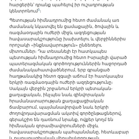
հարցերին՝ դրանք պահելով իր ուշադրության
5
կենտրոնում
։
Պետության հիմնադրումից հետո ժամանակ առ
ժամանակ նկատվել են ցամաքային, ծովային և
ռազմաօդային ուժերի միջև ազդեցության
հավասարակշությունը խախտելու և վերջիններիս
որոշակի «ինքնավարություն» ընձեռելու
միտումներ։ Դա տեսանելի էր հատկապես
պետության հիմնադրումից հետո Իսրայելի վարած
պատերազմական գործողություններին հաջորդած
ժամանակահատվածներում, երբ գրանցած
հաղթանակից հետո զգալի աճում էր հատկապես
երկրի ռազմաօդային ուժերի ազդեցությունը։
Սակայն վերջին շրջանում երկրի պետական-
քաղաքական, ինչպես նաև զինվորական
հրամանատարության քաղաքացիական
ճամբարում, պայմանավորված նաև երկրի
ժողովրդավարացման ակտիվ գործընթացներով,
գերակշիռ են դառնում նրանք, ովքեր կողմ են
հիմնական զորամիավորումների միջև
հավասարակշռության պահպանմանը, հետևաբար
և քաղաքացիական վերահսկողության