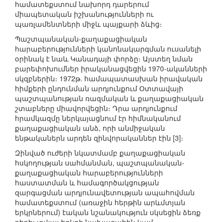
համատեքստում նախորդ դարերում
միապետական իշխանությունների ու
պառլամենտների միջև պայքարի ձևից։
Պաշտպանական-քաղաքացիական
հարաբերությունների կանոնակարգման ուսանելի
օրինակ է նաև Կանադայի փորձը։ Այստեղ նման
բարեփոխումներ իրականացվեցին 1970-ականների
սկզբներին։ 1972թ. համապատասխան իրավական
հիմքերի ընդունման արդյունքում Օտտավայի
պաշտպանության ռազմական և քաղաքացիական
շտաբները միավորվեցին։ Դրա արդյունքում
հրամկազմը ներկայացնում էր հիմնականում
քաղաքացիական անձ, որի անմիջական
ենթականերն արդեն զինվորականներ էին [3]։
Զինված ուժերի նկատմամբ քաղաքացիական
հսկողության սահմանման, պաշտպանական-
քաղաքացիական հարաբերությունների
հաստատման և համագործակցության
զարգացման արդյունավետության ապահովման
համատեքստում (առաջին հերթին արևմտյան
երկրներում) էական նշանակություն սկսեցին ձեռք