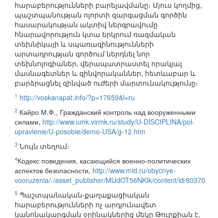
հարաբերությունների բարելավմանը։ Մյուս կողմից,
պաշտպանության ոլորտի զարգացման գործին
հասարակության ակտիվ ներգրավումը
հնարավորություն կտա երկրում ռազմական
տեխնիկայի և սպառազինությունների
արտադրության գործում ներդնել նոր
տեխնոլոգիաներ, վերապատրաստել որակյալ
մասնագետներ և զինվորականներ, հետևաբար և
բարձրացնել զինված ուժերի մարտունակությունը։
1
http://voskanapat.info/?p=17659&l=ru
2
Кайро М.Ф., Гражданский контроль над вооруженными
силами,
http://www.umk.virmk.ru/study/U-DISCIPLINA/pol-
upravlenie/U-posobie/demo-USA/g-12.htm
3
Նույն տեղում։
4
Кодекс поведения, касающийся военно-политических
аспектов безопасности,
http://www.mid.ru/obycnye-
vooruzenia/-/asset_publisher/MlJdOT56NKIk/content/id/80370
5
Պաշտպանական-քաղաքացիական
հարաբերությունների ոչ արդյունավետ
կանոնակարգման օրինակներից մեկը Թուրքիան է,