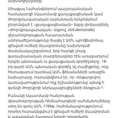
նախադրյալները։
Միացյալ Նահանգներում պաշտպանական
համակարգի նկատմամբ քաղաքացիական կամ
ժողովրդավարական (արևմտյան երկրներում
ընդունված է «քաղաքացիական» եզրը փոխարինել
«ժողովրդավարական» եզրով,
civil-democratic
)
վերահսկողության հաստատման
անհրաժեշտությունը ծագել է ԱՄՆ պրոֆեսիոնալ
զինված ուժերի ձևավորմանը նախորդած
ժամանակաշրջանում, երբ հարցի շուրջ
գաղափարական տարբերակներ էին առաջարկում
երկրի պետական ու քաղաքական գործիչները։ 18-
րդ դարի ԱՄՆ պետական գործիչ Ալ.Համիլթոնը, որը
հետագայում դարձավ ԱՄՆ ֆինանսների առաջին
նախարարը, հստակեցնում էր, որ «ենթադրվող
կառավարությունում ողջ իշխանությունը պետք է
2
գտնվի ժողովրդի ներկայացուցիչների ձեռքում»
։
Բանակի նկատմամբ հանրության
վերահսկողության հիմնահարցերի սահմանումները
տեղ են գտել ԱՄՆ 1789թ. Սահմանադրությունում,
որտեղ հստակեցվում է զինված ուժերի ձևավորման
և աջակցման հարցում երկրի Կոնգրեսին