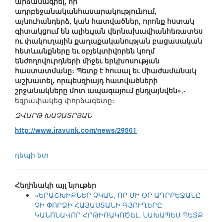
արձանագրել, որ
ադրբեջանականհասարակությունում,
այնուհանդերձ, կան հատվածներ, որոնք հստակ
գիտակցում են ալիեւյան վերնախավիանհեռատես
ու փակուղային քաղաքականության բացասական
հետևանքները եւ օբյեկտիվորեն կողմ
ենժողովուրդների միջեւ երկխոսության
հաստատմանը։ Պետք է հուսալ եւ միաժամանակ
աշխատել, որպեսզիայդ հատվածների
շրջանակները մոտ ապագայում ընդլայնվեն»
,-
եզրափակեց փորձագետը։
ԶՎԱՐԹ ԽԱՉԱՏՐՅԱՆ
http://www.iravunk.com/news/29561
դեպի ետ
Հեղինակի այլ նյութեր
«ԵՐԱՇԽԻՔՆԵՐ ՉԿԱՆ, ՈՐ ՄԻ ՕՐ ԱԴՐԲԵՋԱՆԸ
ՉԻ ՓՈՐՁԻ ՀԱՅԱՍՏԱՆԻ ԳՅՈՒՂԵՐԸ
ԿԱՆՈՆԱՎՈՐ ՀՐԹԻՌԱԿՈԾԵԼ. ՆԱԽԱՊԵՍ ՊԵՏՔ