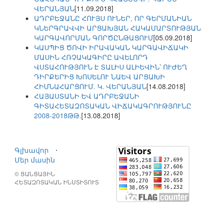
ՎԵՐԱՆՅԱՆ
[11.09.2018]
ԱԴՐԲԵՋԱՆԸ ՀՈՒՅՍ ՈՒՆԵՐ, ՈՐ ԳԵՐՄԱՆԻԱՆ
ԿՆԵՐԳՐԱՎՎԻ ԱՐՑԱԽՅԱՆ ՀԱԿԱՄԱՐՏՈՒԹՅԱՆ
ԿԱՐԳԱՎՈՐՄԱՆ ԳՈՐԾԸՆԹԱՑՈՒՄ
[05.09.2018]
ԿԱՍՊԻՑ ԾՈՎԻ ԻՐԱՎԱԿԱՆ ԿԱՐԳԱՎԻՃԱԿԻ
ՄԱՍԻՆ ՀՌՉԱԿԱԳԻՐԸ ԱՎԵԼՈՐԴ
ՎՍՏԱՀՈՒԹՅՈՒՆ Է ՏԱԼԻՍ ԱԼԻԵՎԻՆ՝ ՈՒԺԵՂ
ԴԻՐՔԵՐԻՑ ԽՈՍԵԼՈՒ ՆԱԵՎ ԱՐՑԱԽԻ
ՀԻՄՆԱՀԱՐՑՈՒՄ. Կ. ՎԵՐԱՆՅԱՆ
[14.08.2018]
ՀԱՅԱՍՏԱՆԻ ԵՎ ԱԴՐԲԵՋԱՆԻ
ԳԻՏԱՀԵՏԱԶՈՏԱԿԱՆ ՎԻՃԱԿԱԳՐՈՒԹՅՈՒՆԸ
2008-2018ԹԹ.
[13.08.2018]
Գլխավոր
⋅
Մեր մասին
© ՑԱՆՑԱՅԻՆ
ՀԵՏԱԶՈՏԱԿԱՆ ԻՆՍՏԻՏՈՒՏ