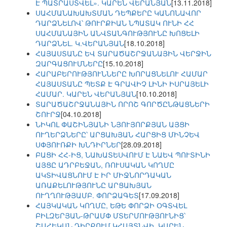
Է ՊԱՏՐԱՍՏՎԵԼ». ԿԱՐԵՆ ՎԵՐԱՆՅԱՆ
[13.11.2018]
ՍԱՀՄԱՆԱԽԱԽՏՄԱՆ ԴԵՊՔԵՐԸ ԿԱՆՈՆԱՎՈՐ
ԴԱՐՁՆԵԼՈՎ՝ ԹՈՒՐՔԻԱՆ ՆՊԱՏԱԿ ՈՒՆԻ ՀՀ
ՍԱՀՄԱՆԱՅԻՆ ԱՆՎՏԱՆԳՈՒԹՅՈՒՆԸ ԽՈՑԵԼԻ
ԴԱՐՁՆԵԼ. Կ.ՎԵՐԱՆՅԱՆ
[18.10.2018]
ՀԱՅԱՍՏԱՆԸ ԵՎ ՏԱՐԱԾԱՇՐՋԱՆԱՅԻՆ ՎԵՐՋԻՆ
ԶԱՐԳԱՑՈՒՄՆԵՐԸ
[15.10.2018]
ՀԱՐԱԲԵՐՈՒԹՅՈՒՆՆԵՐԸ ԽՈՐԱՑՆԵԼՈՒ ՀԱՄԱՐ
ՀԱՅԱՍՏԱՆԸ ՊԵՏՔ Է ԳՐԱՎԻՉ ԼԻՆԻ ԻՍՐԱՅԵԼԻ
ՀԱՄԱՐ. ԿԱՐԵՆ ՎԵՐԱՆՅԱՆ
[10.10.2018]
ՏԱՐԱԾԱՇՐՋԱՆԱՅԻՆ ՈՐՈՇ ԳՈՐԾԸՆԹԱՑՆԵՐԻ
ՇՈՒՐՋ
[04.10.2018]
ՆԻԿՈԼ ՓԱՇԻՆՅԱՆԻ ՆՅՈՒՅՈՐՔՅԱՆ ԱՅՑԻ
ՈՒՂԵՐՁՆԵՐԸ՝ ԱՐՑԱԽՅԱՆ ՀԱՐՑԻՑ ՄԻՆՉԵՎ
ՍՓՅՈՒՌՔԻ ԽՆԴԻՐՆԵՐ
[28.09.2018]
ԲԱՑԻ ՀՀ-ԻՑ, ՆԱԽԱՏԵՍՎՈՒՄ Է ՆԱԵՎ ՊՈՒՏԻՆԻ
ԱՅՑԸ ԱԴՐԲԵՋԱՆ, ՌՈՒՍԱԿԱՆ ԿՈՂՄԸ
ԱԿՏԻՎԱՑՆՈՒՄ Է ԻՐ ՄԻՋՆՈՐԴԱԿԱՆ
ԱՌԱՔԵԼՈՒԹՅՈՒՆԸ ԱՐՑԱԽՅԱՆ
ՈՒՂՂՈՒԹՅԱՄԲ. ՓՈՐՁԱԳԵՏ
[17.09.2018]
ՀԱՅԿԱԿԱՆ ԿՈՂՄԸ, ԵԹԵ ՓՈՐՁԻ ՕԳՏՎԵԼ
ԲԻԼԶԵՐՅԱՆ-ԹՐԱՄՓ ՄՏԵՐՄՈՒԹՅՈՒՆԻՑ՝
ՇԱՀԵԿԱՆ ԴԻՐՔՈՒՄ ԿՀԱՅՏՆՎԻ. ԿԱՐԵՆ