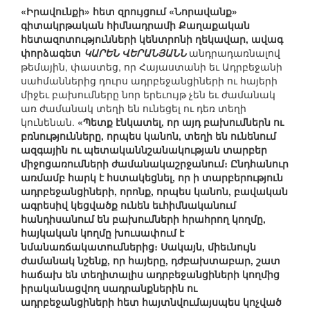
«Իրավունքի» հետ զրույցում «Նորավանք»
գիտակրթական հիմնադրամի Քաղաքական
հետազոտությունների կենտրոնի ղեկավար, ավագ
փորձագետ
ԿԱՐԵՆ ՎԵՐԱՆՅԱՆՆ
անդրադառնալով
թեմային, փաստեց, որ Հայաստանի եւ Ադրբեջանի
սահմաններից դուրս ադրբեջանցիների ու հայերի
միջեւ բախումները նոր երեւույթ չեն եւ ժամանակ
առ ժամանակ տեղի են ունեցել ու դեռ տեղի
կունենան.
«Պետք էնկատել, որ այդ բախումներն ու
բռնությունները, որպես կանոն, տեղի են ունենում
ազգային ու պետականնշանակության տարբեր
միջոցառումների ժամանակաշրջանում։ Ընդհանուր
առմամբ հարկ է հստակեցնել, որ ի տարբերություն
ադրբեջանցիների, որոնք, որպես կանոն, բավական
ագրեսիվ կեցվածք ունեն եւհիմնականում
հանդիսանում են բախումների հրահրող կողմը,
հայկական կողմը խուսափում է
նմանառճակատումներից։ Սակայն, միեւնույն
ժամանակ նշենք, որ հայերը, դժբախտաբար, շատ
հաճախ են տեղիտալիս ադրբեջանցիների կողմից
իրականացվող սադրանքներին ու
ադրբեջանցիների հետ հայտնվումայսպես կոչված