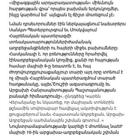
«միջազգային արդարադատության» միեւնույն
հարթության վրա՝ որպես բախման երկուկողմեր,
ինչը կարծում եմ` այնքան էլ ճիշտ մոտեցում չէ։
Նման դրսեւորումներ էին ներկայացնում նաեւօրերս
Սանկտ-Պետերբուրգում եւ Մոսկվայում
Հայրենական պատերազմի
տոնակատարություններիժամանակ
ադրբեջանցիների ու հայերի միջեւ բախումները։
Հասկանալի է, որ բռնությունները հրահրվել
էինադրբեջանական կողմից, քանի որ հայության
համար մայիսի 9-ը եռատոն է, եւ հայ
ժողովուրդըյուրաքանչյուր տարի այդ օրը տոնում է
ոչ միայն Հայրենական պատերազմում տարած
հաղթանակը, այլեւ՝Շուշիի ազատագրումը եւ
Արցախի Հանրապետության Պաշտպանության
բանակի հիմնադրումը»
,-ընդգծեց Կարեն
Վերանյանը եւ նկատեց, որ մայիսյան տոներին
թշնամին սովորաբար հավելյալ ակտիվություն է
ցուցաբերում նաեւ Հայաստան-Ադրբեջան, Արցախ-
Ադրբեջան սահմանային շփման գոտում.
«
Նույնտրամաբանությամբ կարելի է մոտենալ նաԵՒ
մայիսի 10-ին արցախա-ադրբեջանական շփման