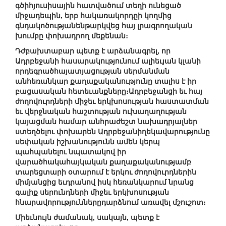
գծիհյուսիսային հատվածում տեղի ունեցած
միջադեպին, երբ հակառակորդըի կողմից
գնդակոծությանենթարկվեց հայ լրագրողական
խումբը փոխադրող մեքենան։
Դժբախտաբար պետք է արձանագրել, որ
Ադրբեջանի հասարակությունում ալիեւյան կլանի
որդեգրածհայատյացության սերմանման
անհեռանկար քաղաքականությունը տալիս է իր
բացասական հետեւանքները։Ադրբեջանցի եւ հայ
ժողովուրդների միջեւ երկխոսության հաստատման
եւ վերջնական հաշտության ուխաղաղության
կայացման համար անհրաժեշտ նախադրյալներ
ստեղծելու փոխարեն Ադրբեջանիղեկավարությունը
սեփական իշխանությունն ամեն կերպ
պահպանելու նպատակով իր
վարածհակահայկական քաղաքականությամբ
տարեցտարի օտարում է երկու ժողովուրդներին
միմյանցից եւդրանով իսկ հեռանկարում նրանց
գալիք սերունդների միջեւ երկխոսության
հնարավորություններըդարձնում առավել մշուշոտ։
Միեւնույն ժամանակ, սակայն, պետք է