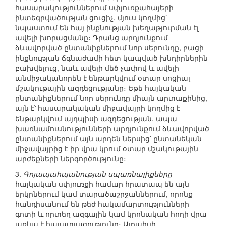
հասարակություններում սփյուռքահայերի
ինտեգրվածության ցուցիչ, մյուս կողմից՝
նպաստում են հայ ինքնության խեղաթյուրման էլ
ավելի խորացմանը։ Դրանց արդյունքում
ձևավորված ընտանիքներում նոր սերունդը, բացի
ինքնության ճգնաժամի հետ կապված խնդիրներին
բախվելուց, նաև ավելի մեծ չափով և ավելի
անմիջականորեն է ենթարկվում օտար սոցիալ-
մշակութային ազդեցությանը։ Եթե հայկական
ընտանիքներում նոր սերունդը միայն արտաքինից,
այն է՝ հասարակական միջավայրի կողմից է
ենթարկվում այդպիսի ազդեցության, ապա
խառնամուսնությունների արդյունքում ձևավորված
ընտանիքներում այն արդեն ներսից՝ ընտանեկան
միջավայրից է իր վրա կրում օտար մշակութային
արժեքների ներգործությունը։
3.
Գոյապահպանության սպառնալիքները
հայկական սփյուռքի համար հրատապ են այն
երկրներում կամ տարածաշրջաններում, որոնք
հանդիսանում են թեժ հակամարտությունների
գոտի և որտեղ ազգային կամ կրոնական հողի վրա
առկա է հայատյացությունը։ Այդպիսի