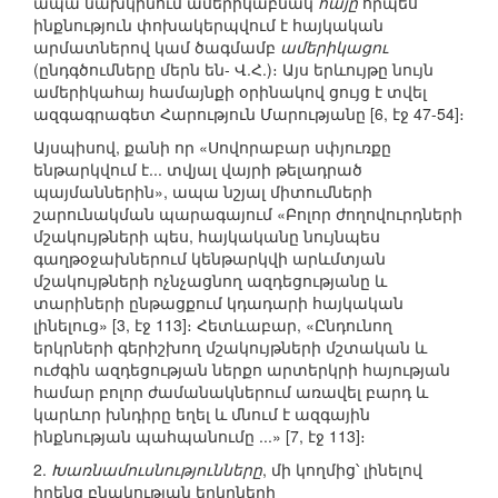
ապա նախկինում ամերիկաբնակ
հայը
որպես
ինքնություն փոխակերպվում է հայկական
արմատներով կամ ծագմամբ
ամերիկացու
(ընդգծումները մերն են- Վ.Հ.)։ Այս երևույթը նույն
ամերիկահայ համայնքի օրինակով ցույց է տվել
ազգագրագետ Հարություն Մարությանը [6, էջ 47-54]։
Այսպիսով, քանի որ «Սովորաբար սփյուռքը
ենթարկվում է... տվյալ վայրի թելադրած
պայմաններին», ապա նշյալ միտումների
շարունակման պարագայում «Բոլոր ժողովուրդների
մշակույթների պես, հայկականը նույնպես
գաղթօջախներում կենթարկվի արևմտյան
մշակույթների ոչնչացնող ազդեցությանը և
տարիների ընթացքում կդադարի հայկական
լինելուց» [3, էջ 113]։ Հետևաբար, «Ընդունող
երկրների գերիշխող մշակույթների մշտական և
ուժգին ազդեցության ներքո արտերկրի հայության
համար բոլոր ժամանակներում առավել բարդ և
կարևոր խնդիրը եղել և մնում է ազգային
ինքնության պահպանումը ...» [7, էջ 113]։
2.
Խառնամուսնությունները
, մի կողմից՝ լինելով
իրենց բնակության երկրների