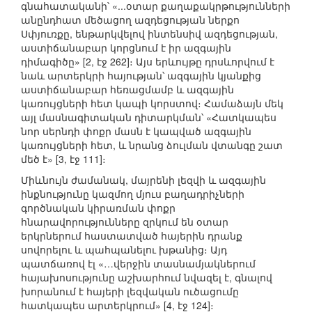
գնահատականի՝ «...օտար քաղաքակրթությունների
անընդհատ մեծացող ազդեցության ներքո
Սփյուռքը, ենթարկվելով ինտենսիվ ազդեցության,
աստիճանաբար կորցնում է իր ազգային
դիմագիծը» [2, էջ 262]։ Այս երևույթը դրսևորվում է
նաև արտերկրի հայության՝ ազգային կյանքից
աստիճանաբար հեռացմամբ և ազգային
կառույցների հետ կապի կորստով։ Համաձայն մեկ
այլ մասնագիտական դիտարկման՝ «Հատկապես
նոր սերնդի փոքր մասն է կապված ազգային
կառույցների հետ, և նրանց ձուլման վտանգը շատ
մեծ է» [3, էջ 111]։
Միևնույն ժամանակ, մայրենի լեզվի և ազգային
ինքնությունը կազմող մյուս բաղադրիչների
գործնական կիրառման փոքր
հնարավորությունները զրկում են օտար
երկրներում հաստատված հայերին դրանք
սովորելու և պահպանելու խթանից։ Այդ
պատճառով էլ «…վերջին տասնամյակներում
հայախոսությունը աշխարհում նվազել է, գնալով
խորանում է հայերի լեզվական ուծացումը
հատկապես արտերկրում» [4, էջ 124]։