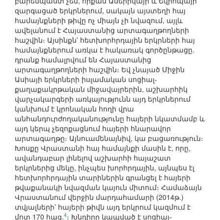
բարենպաստ չեն, որքան Ամերիկայի և Եվրոպայի
զարգացած երկրներում, սակայն այստեղի հայ
համայնքների թիվը ոչ միայն չի նվազում, այլև
ավելանում է Հայաստանից արտագաղթողների
հաշվին։ Այսինքն՝ հետխորհրդային երկրների հայ
համայնքներում առկա է հակառակ գործընթացը.
դրանք համալրվում են Հայաստանից
արտագաղթողների հաշվին։ Եվ չնայած Միջին
Ասիայի երկրների իսլամական սոցիալ-
քաղաքակրթական միջավայրերին, աշխարհիկ
վարչակարգերի առկայությունն այդ երկրներում
կանխում է կրոնական հողի վրա
անհանդուրժողականությունը հայերի նկատմամբ և
այդ կերպ չեզոքացնում հայերի հնարավոր
արտագաղթը։ Այնուամենայնիվ, կա բացառություն։
Խոսքը Վրաստանի հայ համայնքի մասին է, որը,
ավանդաբար լինելով աշխարհի հայաշատ
երկրներից մեկը, ինչպես խորհրդային, այնպես էլ
հետխորհրդային տարիներին գրանցել է հայերի
թվաքանակի նվազման կայուն միտում։ Համաձայն
Վրաստանում վերջին մարդահամարի (2014թ.)
տվյալների՝ հայերի թիվն այդ երկրում կազմում է
4
մոտ 170 հազ.
։ Խնդիրը կապված է սոցիալ-