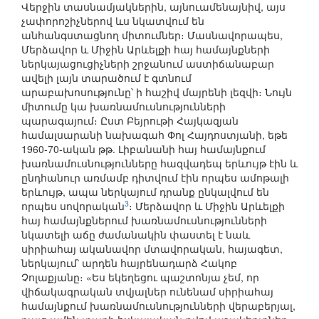
Վերջին տասնամյակներին, այնուամենայնիվ, այս
չափորոշիչներով ևս նկատվում են
անհանգստացնող միտումներ։ Մասնավորապես,
Մերձավոր և Միջին Արևելքի հայ համայնքների
ներկայացուցիչների շրջանում աստիճանաբար
ավելի լայն տարածում է գտնում
արաբախոսությունը՝ ի հաշիվ մայրենի լեզվի։ Նույն
միտումը կա խառնամուսնությունների
պարագայում։ Ըստ Բեյրութի Հայկազյան
համալսարանի նախագահ Փոլ Հայդոստյանի, եթե
1960-70-ական թթ. Լիբանանի հայ համայնքում
խառնամուսնությունները հազվադեպ երևույթ էին և
ընդհանուր առմամբ դիտվում էին որպես ամոթալի
երևույթ, ապա ներկայում դրանք ընկալվում են
3
որպես սովորական
։ Մերձավոր և Միջին Արևելքի
հայ համայնքներում խառնամուսնությունների
նկատելի աճը ժամանակին փաստել է նաև
սիրիահայ ականավոր մտավորական, հայագետ,
ներկայում՝ արդեն հայրենադարձ Հակոբ
Չոլաքյանը։ «Ես եկեղեցու պաշտոնյա չեմ, որ
վիճակագրական տվյալներ ունենամ սիրիահայ
համայնքում խառնամուսնությունների վերաբերյալ,