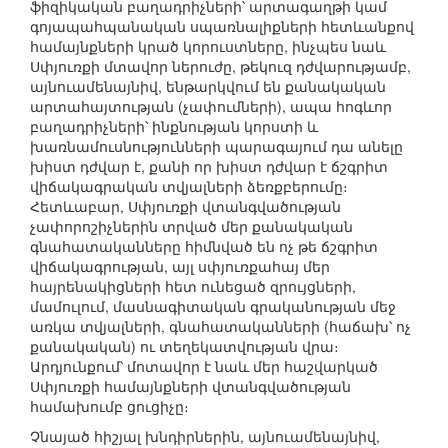
ֆիզիկական բաղադրիչների՝ արտագաղթի կամ
գոյապահպանական սպառնալիքների հետևանքով
համայնքների կրած կորուստները, ինչպես նաև
Սփյուռքի մտավոր ներուժը, թեկուզ դժվարությամբ,
այնուամենայնիվ, ենթարկվում են քանակական
արտահայտության (չափումների), ապա հոգևոր
բաղադրիչների՝ ինքնության կորստի և
խառնամուսնությունների պարագայում դա անելը
խիստ դժվար է, քանի որ խիստ դժվար է ճշգրիտ
վիճակագրական տվյալների ձեռքբերումը։
Հետևաբար, Սփյուռքի վտանգվածության
չափորոշիչներին տրված մեր քանակական
գնահատականները հիմնված են ոչ թե ճշգրիտ
վիճակագրության, այլ սփյուռքահայ մեր
հայրենակիցների հետ ունեցած զրույցների,
մամուլում, մասնագիտական գրականության մեջ
առկա տվյալների, գնահատականների (հաճախ՝ ոչ
քանակական) ու տեղեկատվության վրա։
Արդյունքում՝ մոտավոր է նաև մեր հաշվարկած
Սփյուռքի համայնքների վտանգվածության
համախումբ ցուցիչը։
Չնայած հիշյալ խնդիրներին, այնուամենայնիվ,