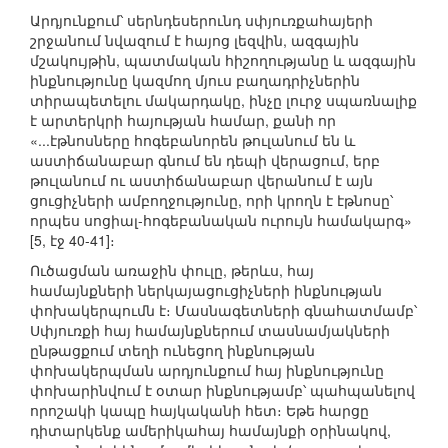
Արդյունքում՝ սերնդեսերունդ սփյուռքահայերի
շրջանում նվազում է հայոց լեզվին, ազգային
մշակույթին, պատմական հիշողությանը և ազգային
ինքնությունը կազմող մյուս բաղադրիչներին
տիրապետելու մակարդակը, ինչը լուրջ սպառնալիք
է արտերկրի հայության համար, քանի որ
«...էթնոսները հոգեբանորեն թուլանում են և
աստիճանաբար գնում են դեպի վերացում, երբ
թուլանում ու աստիճանաբար վերանում է այն
ցուցիչների ամբողջությունը, որի կրողն է էթնոսը՝
որպես սոցիալ-հոգեբանական ուրույն համակարգ»
[5, էջ 40-41]։
Ուծացման առաջին փուլը, թերևս, հայ
համայնքների ներկայացուցիչների ինքնության
փոխակերպումն է։ Մասնագետների գնահատմամբ՝
Սփյուռքի հայ համայնքներում տասնամյակների
ընթացքում տեղի ունեցող ինքնության
փոխակերպման արդյունքում հայ ինքնությունը
փոխարինվում է օտար ինքնությամբ՝ պահպանելով
որոշակի կապը հայկականի հետ։ Եթե հարցը
դիտարկենք ամերիկահայ համայնքի օրինակով,