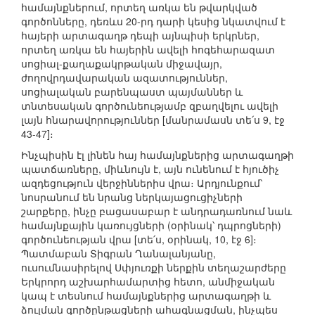
համայնքներում, որտեղ առկա են թվարկված
գործոնները, դեռևս 20-րդ դարի կեսից նկատվում է
հայերի արտագաղթ դեպի այնպիսի երկրներ,
որտեղ առկա են հայերին ավելի հոգեհարազատ
սոցիալ-քաղաքակրթական միջավայր,
ժողովրդավարական ազատություններ,
սոցիալական բարենպաստ պայմաններ և
տնտեսական գործունեությամբ զբաղվելու ավելի
լայն հնարավորություններ [մանրամասն տե՛ս 9, էջ
43-47]։
Ինչպիսին էլ լինեն հայ համայնքներից արտագաղթի
պատճառները, միևնույն է, այն ունենում է հյուծիչ
ազդեցություն վերջիններիս վրա։ Արդյունքում՝
նոսրանում են նրանց ներկայացուցիչների
շարքերը, ինչը բացասաբար է անդրադառնում նաև
համայնքային կառույցների (օրինակ՝ դպրոցների)
գործունեության վրա [տե՛ս, օրինակ, 10, էջ 6]։
Պատմաբան Տիգրան Ղանալանյանը,
ուսումնասիրելով Սփյուռքի ներքին տեղաշարժերը
Երկրորդ աշխարհամարտից հետո, անմիջական
կապ է տեսնում համայնքներից արտագաղթի և
ձուլման գործընթացների ահագնացման, ինչպես