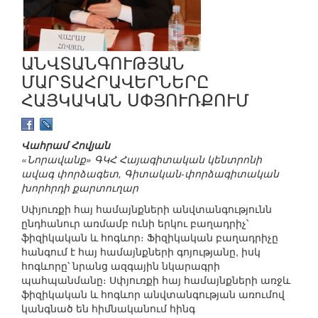
ԱՆՎՏԱՆԳՈՒԹՅԱՆ
ՄԱՐՏԱՀՐԱՎԵՐՆԵՐԸ
ՀԱՅԿԱԿԱՆ ՍՓՅՈՒՌՔՈՒՄ
Վահրամ Հովյան
«Նորավանք» ԳԿՀ Հայագիտական կենտրոնի
ավագ փորձագետ, Գիտական-փորձագիտական
խորհրդի քարտուղար
Սփյուռքի հայ համայնքների անվտանգությունն
ընդհանուր առմամբ ունի երկու բաղադրիչ՝
ֆիզիկական և հոգևոր։ Ֆիզիկական բաղադրիչը
հանգում է հայ համայնքների գոյությանը, իսկ
հոգևորը՝ նրանց ազգային նկարագրի
պահպանմանը։ Սփյուռքի հայ համայնքների առջև
ֆիզիկական և հոգևոր անվտանգության առումով
կանգնած են հիմնականում հինգ