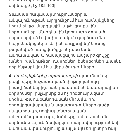
օրինակ, 8, էջ 102-103]։
Տևական հակամարտությունների և
անկայունության արդյունքում հայ համայնքները
կրում են թե՛ մարդկային և թե՛ գույքային
կորուստներ։ Մարդկային կորուստը զոհված,
վիրավորված և փախստական դարձած մեր
հայրենակիցներն են, իսկ գույքայինը՝ նրանց
թալանված ունեցվածքը, ինչպես նաև
անհատական և համայնքային անշարժ գույքը
(տներ, խանութներ, դպրոցներ, եկեղեցիներ և այլն),
որը ենթարկվում է ավերածությունների։
4.
Համայնքներից արտագաղթի
պատճառներ,
բացի վերը հիշատակված փոթորկահույզ
իրավիճակներից, հանդիսանում են նաև այնպիսի
գործոններ, ինչպիսիք են ոչ հոգեհարազատ
սոցիալ-քաղաքակրթական միջավայրը,
ժողովրդավարական ազատությունների ցածր
մակարդակը, սոցիալ-տնտեսական
անբարենպաստ պայմանները, տնտեսական
գործունեություն ծավալելու հնարավորությունների
սահմանափակությունը և այլն։ Այն երկրների հայ