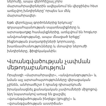
ներուժը, ապա վերոհիշյալ չորս
մարտահրավերներին ավելանում են վերջինիս հետ
առնչվող խնդիրները՝ որպես ևս մեկ
մարտահրավեր։
Եթե վերոնշյալ գործոններից երկուսը՝
գոյապահպանության սպառնալիքները և
արտագաղթը համայնքներից, առնչվում են հոգևոր
անվտանգությանը, ապա մնացած երեքը՝
ինքնության բաղադրիչների կորուստը,
խառնամուսնությունները և մտավոր ներուժի
խնդիրները, ֆիզիկականին։
Վտանգվածության չափման
մեթոդաբանություն
Որպեսզի «մարտահրավեր», «անվտանգություն» և
նման այլ արտահայտությունները վերացական
չլինեն, անհրաժեշտ է դրանց դիտարկումն
իրականացնել քանակական չափումների միջոցով։
Այդ նպատակով առաջ են քաշվել
«վտանգվածության ինդեքս (ցուցիչ)» և
«վտանգվածության աստիճան»