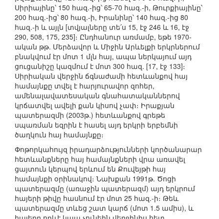
Սիրիայինը՝ 150 հազ.-ից՝ 65-70 հազ.-ի, Թուրքիայինը՝
200 հազ.-ից՝ 80 հազ.-ի, Իրանինը՝ 140 հազ.-ից 80
հազ.-ի և այլն [տվյալները տե՛ս 15, էջ 246 և 16, էջ
290, 508, 175, 235]։ Ընդհանուր առմամբ, եթե 1970-
ական թթ. Մերձավոր և Միջին Արևելքի երկրներում
բնակվում էր մոտ 1 մլն հայ, ապա ներկայում այդ
ցուցանիշը կազմում է մոտ 300 հազ. [17, էջ 133]։
Սիրիական վերջին ճգնաժամի հետևանքով հայ
համայնքը տվել է հարյուրավոր զոհեր,
ամենալավատեսական գնահատականներով
կրճատվել ավելի քան կիսով չափ։ Իրաքյան
պատերազմի (2003թ.) հետևանքով գրեթե
սպառման եզրին է հասել այդ երկրի երբեմնի
ծաղկուն հայ համայնքը։
Փոթորկահույզ իրադարձությունների կործանարար
հետևանքները հայ համայնքների վրա առավել
ցայտուն կերպով երևում են Քուվեյթի հայ
համայնքի օրինակով։ Նախքան 1991թ. Ծոցի
պատերազմը (առաջին պատերազմ) այդ երկրում
հայերի թիվը հասնում էր մոտ 25 հազ.-ի։ Թեև
պատերազմը տևեց շատ կարճ (մոտ 1.5 ամիս), և
հայերը որևէ կապ չունեին վերջինիս հետ,