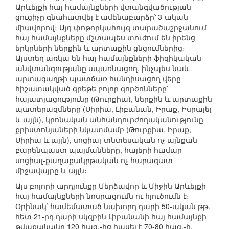
Արևելքի հայ համայնքների վտանգվածության
ցուցիչը գնահատվել է ամենաբարձր՝ 3-ական
միավորով։ Այդ փոթորկահույզ տարածաշրջանում
հայ համայնքները մշտապես տուժում են իրենց
երկրների ներքին և արտաքին ցնցումներից։
Այստեղ առկա են հայ համայնքների ֆիզիկական
անվտանգությանը սպառնացող, ինչպես նաև
արտագաղթի պատճառ հանդիսացող վերը
հիշատակված գրեթե բոլոր գործոնները՝
հայատյացությունը (Թուրքիա), ներքին և արտաքին
պատերազմները (Սիրիա, Լիբանան, Իրաք, Իսրայել
և այլն), կրոնական անհանդուրժողականությունը
քրիստոնյաների նկատմամբ (Թուրքիա, Իրաք,
Սիրիա և այլն), սոցիալ-տնտեսական ոչ այնքան
բարենպաստ պայմանները, հայերի համար
սոցիալ-քաղաքակրթական ոչ հարազատ
միջավայրը և այլն։
Այս բոլորի արդյունքը Մերձավոր և Միջին Արևելքի
հայ համայնքների նոսրացումն ու հյուծումն է։
Օրինակ՝ համեմատած նախորդ դարի 50-ական թթ.
հետ 21-րդ դարի սկզբին Լիբանանի հայ համայնքի
թվաքանակը 120 հազ.-ից հասել է 70-80 հազ.-ի,