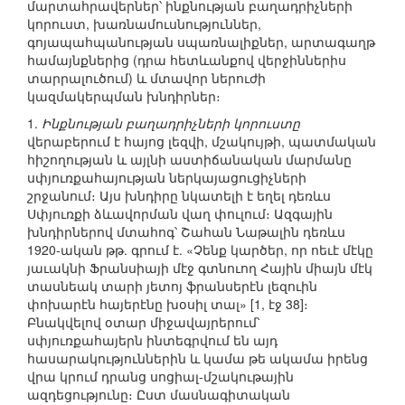
մարտահրավերներ՝ ինքնության բաղադրիչների
կորուստ, խառնամուսնություններ,
գոյապահպանության սպառնալիքներ, արտագաղթ
համայնքներից (դրա հետևանքով վերջիններիս
տարրալուծում) և մտավոր ներուժի
կազմակերպման խնդիրներ։
1.
Ինքնության բաղադրիչների կորուստը
վերաբերում է հայոց լեզվի, մշակույթի, պատմական
հիշողության և այլնի աստիճանական մարմանը
սփյուռքահայության ներկայացուցիչների
շրջանում։ Այս խնդիրը նկատելի է եղել դեռևս
Սփյուռքի ձևավորման վաղ փուլում։ Ազգային
խնդիրներով մտահոգ՝ Շահան Նաթալին դեռևս
1920-ական թթ. գրում է. «Չենք կարծեր, որ ոեւէ մէկը
յաւակնի Ֆրանսիայի մէջ գտնուող Հային միայն մէկ
տասնեակ տարի յետոյ ֆրանսերէն լեզուին
փոխարէն հայերէնը խօսիլ տալ» [1, էջ 38]։
Բնակվելով օտար միջավայրերում՝
սփյուռքահայերն ինտեգրվում են այդ
հասարակություններին և կամա թե ակամա իրենց
վրա կրում դրանց սոցիալ-մշակութային
ազդեցությունը։ Ըստ մասնագիտական