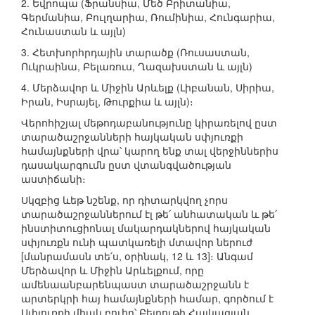
2. Եվրոպա (Ֆրանսիա, Մեծ Բրիտանիա,
Գերմանիա, Բուլղարիա, Ռումինիա, Հունգարիա,
Հունաստան և այլն)
3. Հետխորհրդային տարածք (Ռուսաստան,
Ուկրաինա, Բելառուս, Ղազախստան և այլն)
4. Մերձավոր և Միջին Արևելք (Լիբանան, Սիրիա,
Իրան, Իսրայել, Թուրքիա և այլն)։
Վերոհիշյալ մեթոդաբանությունը կիրառելով ըստ
տարածաշրջանների հայկական սփյուռքի
համայնքների վրա՝ կարող ենք տալ վերջիններիս
դասակարգումն ըստ վտանգվածության
աստիճանի։
Սկզբից ևեթ նշենք, որ դիտարկվող չորս
տարածաշրջաններում էլ թե՛ անհատական և թե՛
ինստիտուցիոնալ մակարդակներով հայկական
սփյուռքն ունի պատկառելի մտավոր ներուժ
[մանրամասն տե՛ս, օրինակ, 12 և 13]։ Անգամ
Մերձավոր և Միջին Արևելքում, որը
ամենաանբարենպաստ տարածաշրջանն է
արտերկրի հայ համայնքների համար, գործում է
Սփյուռքի միակ բուհը՝ Բեյրութի Հայկազյան