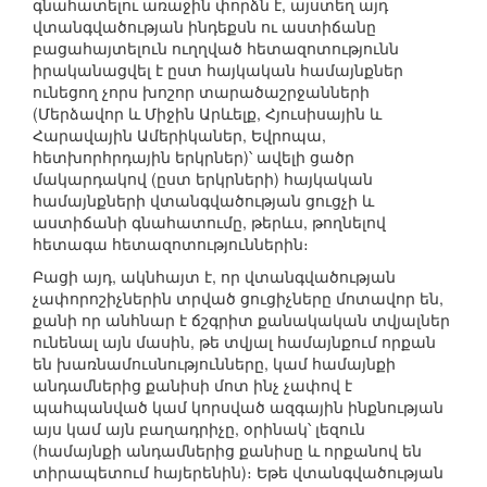
գնահատելու առաջին փորձն է, այստեղ այդ
վտանգվածության ինդեքսն ու աստիճանը
բացահայտելուն ուղղված հետազոտությունն
իրականացվել է ըստ հայկական համայնքներ
ունեցող չորս խոշոր տարածաշրջանների
(Մերձավոր և Միջին Արևելք, Հյուսիսային և
Հարավային Ամերիկաներ, Եվրոպա,
հետխորհրդային երկրներ)՝ ավելի ցածր
մակարդակով (ըստ երկրների) հայկական
համայնքների վտանգվածության ցուցչի և
աստիճանի գնահատումը, թերևս, թողնելով
հետագա հետազոտություններին։
Բացի այդ, ակնհայտ է, որ վտանգվածության
չափորոշիչներին տրված ցուցիչները մոտավոր են,
քանի որ անհնար է ճշգրիտ քանակական տվյալներ
ունենալ այն մասին, թե տվյալ համայնքում որքան
են խառնամուսնությունները, կամ համայնքի
անդամներից քանիսի մոտ ինչ չափով է
պահպանված կամ կորսված ազգային ինքնության
այս կամ այն բաղադրիչը, օրինակ՝ լեզուն
(համայնքի անդամներից քանիսը և որքանով են
տիրապետում հայերենին)։ Եթե վտանգվածության