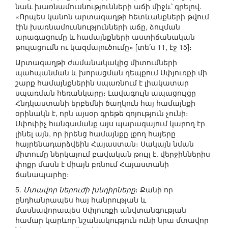
նաև խառնամուսնությունների աճի միջև՝ գրելով.
«Որպես կանոն արտագաղթի հետևանքների թվում
էին խառնամուսնությունների աճը, ձուլման
արագացումը և համայնքների աստիճանական
թուլացումն ու կազմալուծումը» [տե՛ս 11, էջ 15]։
Արտագաղթի ժամանակակից միտումների
պահպանման և խորացման դեպքում Սփյուռքի մի
շարք համայնքներին սպառնում է լիակատար
սպառման հեռանկարը։ Լավագույն ապացույցը
Հնդկաստանի երբեմնի ծաղկուն հայ համայնքի
օրինակն է, որն այսօր գրեթե գոյություն չունի։
Սփոփիչ հանգամանք այս պարագայում կարող էր
լինել այն, որ իրենց համայնքը լքող հայերը
հայրենադարձվեին Հայաստան։ Սակայն նման
միտումը ներկայում բավական թույլ է. վերջիններիս
փոքր մասն է միայն բռնում Հայաստանի
ճանապարհը։
5.
Մտավոր ներուժի խնդիրները
։ Քանի որ
ընդհանրապես հայ հանրության և
մասնավորապես Սփյուռքի անվտանգության
համար կարևոր նշանակություն ունի նրա մտավոր