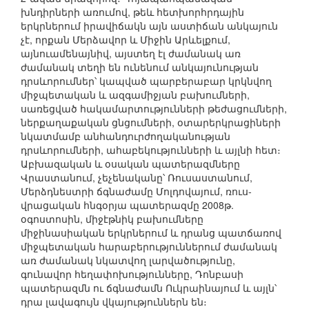
խնդիրների առումով, թեև հետխորհրդային
երկրներում իրավիճակն այն աստիճան անկայուն
չէ, որքան Մերձավոր և Միջին Արևելքում,
այնուամենայնիվ, այստեղ էլ ժամանակ առ
ժամանակ տեղի են ունենում անկայունության
դրսևորումներ՝ կապված պարբերաբար կրկնվող
միջպետական և ազգամիջյան բախումների,
սառեցված հակամարտությունների թեժացումների,
ներքաղաքական ցնցումների, օտարերկրացիների
նկատմամբ անհանդուրժողականության
դրսևորումների, ահաբեկությունների և այլնի հետ։
Աբխազական և օսական պատերազմները
Վրաստանում, չեչենականը՝ Ռուսաստանում,
Մերձդնեստրի ճգնաժամը Մոլդովայում, ռուս-
վրացական հնգօրյա պատերազմը 2008թ.
օգոստոսին, միջէթնիկ բախումները
միջինասիական երկրներում և դրանց պատճառով
միջպետական հարաբերություններում ժամանակ
առ ժամանակ նկատվող լարվածությունը,
գունավոր հեղափոխությունները, Դոնբասի
պատերազմն ու ճգնաժամն Ուկրաինայում և այլն՝
դրա լավագույն վկայություններն են։