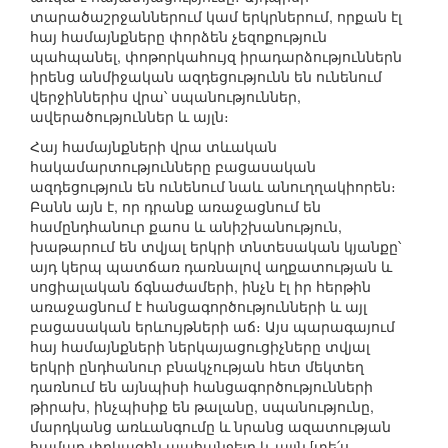
տարածաշրջաններում կամ երկրներում, որքան էլ
հայ համայնքները փորձեն չեզոքություն
պահպանել, փոթորկահույզ իրադարձություններն
իրենց անմիջական ազդեցությունն են ունենում
վերջիններիս վրա՝ սպանություններ,
ավերածություններ և այլն։
Հայ համայնքների վրա տևական
հակամարտությունները բացասական
ազդեցություն են ունենում նաև անուղղակիորեն։
Բանն այն է, որ դրանք առաջացնում են
համընդհանուր քաոս և անիշխանություն,
խաթարում են տվյալ երկրի տնտեսական կյանքը՝
այդ կերպ պատճառ դառնալով աղքատության և
սոցիալական ճգնաժամերի, ինչն էլ իր հերթին
առաջացնում է հանցագործությունների և այլ
բացասական երևույթների աճ։ Այս պարագայում
հայ համայնքների ներկայացուցիչները տվյալ
երկրի ընդհանուր բնակչության հետ մեկտեղ
դառնում են այնպիսի հանցագործությունների
թիրախ, ինչպիսիք են թալանը, սպանությունը,
մարդկանց առևանգումը և նրանց ազատության
համար փրկագին պահանջելը և այլն [տե՛ս,