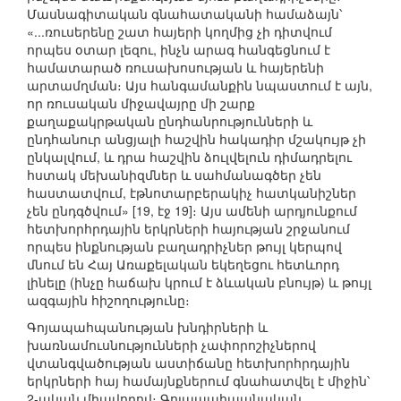
Մասնագիտական գնահատականի համաձայն՝
«...ռուսերենը շատ հայերի կողմից չի դիտվում
որպես օտար լեզու, ինչն արագ հանգեցնում է
համատարած ռուսախոսության և հայերենի
արտամղման։ Այս հանգամանքին նպաստում է այն,
որ ռուսական միջավայրը մի շարք
քաղաքակրթական ընդհանրությունների և
ընդհանուր անցյալի հաշվին հակադիր մշակույթ չի
ընկալվում, և դրա հաշվին ձուլվելուն դիմադրելու
հստակ մեխանիզմներ և սահմանագծեր չեն
հաստատվում, էթնոտարբերակիչ հատկանիշներ
չեն ընդգծվում» [19, էջ 19]։ Այս ամենի արդյունքում
հետխորհրդային երկրների հայության շրջանում
որպես ինքնության բաղադրիչներ թույլ կերպով
մնում են Հայ Առաքելական եկեղեցու հետևորդ
լինելը (ինչը հաճախ կրում է ձևական բնույթ) և թույլ
ազգային հիշողությունը։
Գոյապահպանության խնդիրների և
խառնամուսնությունների չափորոշիչներով
վտանգվածության աստիճանը հետխորհրդային
երկրների հայ համայնքներում գնահատվել է միջին՝
2-ական միավորով։ Գոյապահպանական