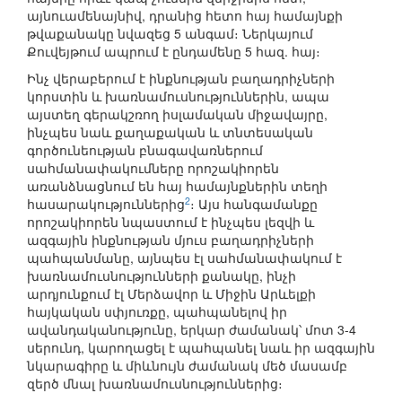
այնուամենայնիվ, դրանից հետո հայ համայնքի
թվաքանակը նվազեց 5 անգամ։ Ներկայում
Քուվեյթում ապրում է ընդամենը 5 հազ. հայ։
Ինչ վերաբերում է ինքնության բաղադրիչների
կորստին և խառնամուսնություններին, ապա
այստեղ գերակշռող իսլամական միջավայրը,
ինչպես նաև քաղաքական և տնտեսական
գործունեության բնագավառներում
սահմանափակումները որոշակիորեն
առանձնացնում են հայ համայնքներին տեղի
2
հասարակություններից
։ Այս հանգամանքը
որոշակիորեն նպաստում է ինչպես լեզվի և
ազգային ինքնության մյուս բաղադրիչների
պահպանմանը, այնպես էլ սահմանափակում է
խառնամուսնությունների քանակը, ինչի
արդյունքում էլ Մերձավոր և Միջին Արևելքի
հայկական սփյուռքը, պահպանելով իր
ավանդականությունը, երկար ժամանակ՝ մոտ 3-4
սերունդ, կարողացել է պահպանել նաև իր ազգային
նկարագիրը և միևնույն ժամանակ մեծ մասամբ
զերծ մնալ խառնամուսնություններից։