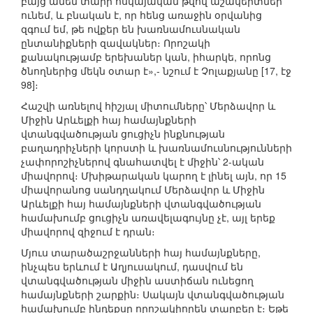
բայց ամեն տարի հսկայական թվով աշակերտներ
ունեմ, և բնական է, որ հենց առաջին օրվանից
զգում եմ, թե ովքեր են խառնամուսնական
ընտանիքների զավակներ։ Որոշակի
քանակությամբ երեխաներ կան, իհարկե, որոնց
ծնողներից մեկն օտար է»,- նշում է Չոլաքյանը [17, էջ
98]։
Հաշվի առնելով հիշյալ միտումները՝ Մերձավոր և
Միջին Արևելքի հայ համայնքների
վտանգվածության ցուցիչն ինքնության
բաղադրիչների կորստի և խառնամուսնությունների
չափորոշիչներով գնահատվել է միջին՝ 2-ական
միավորով։ Մխիթարական կարող է լինել այն, որ 15
միավորանոց սանդղակում Մերձավոր և Միջին
Արևելքի հայ համայնքների վտանգվածության
համախումբ ցուցիչն առավելագույնը չէ, այլ երեք
միավորով զիջում է դրան։
Մյուս տարածաշրջանների հայ համայնքները,
ինչպես երևում է Աղյուսակում, դասվում են
վտանգվածության միջին աստիճան ունեցող
համայնքների շարքին։ Սակայն վտանգվածության
համախումբ ինդեքսը որոշակիորեն տարբեր է։ Եթե