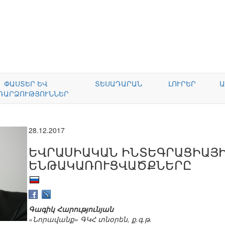
ՓԱՍՏԵՐ ԵՎ
ՏԵՍԱԴԱՐԱՆ
ԼՈՒՐԵՐ
Ա
ԴԱՐՁՈՒԹՅՈՒՆՆԵՐ
28.12.2017
ԵՎՐԱՍԻԱԿԱՆ ԻՆՏԵԳՐԱՑԻԱՅԻ
ԵՆԹԱԿԱՌՈՒՑՎԱԾՔՆԵՐԸ
Գագիկ Հարությունյան
«Նորավանք» ԳԿՀ տնօրեն, ք.գ.թ.