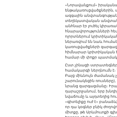
«Նորավանքում» իրականա
ենթակառուցվածքներին, այ
ազգային անվտանգության 
տեղեկատվական անվտանգու
անհնար էր լուծել կիրառ
հնարավորությունների հե
ոլորտներում կրիտիկակա
ներառվում են նաև հումա
կառուցվածքների զարգացո
հիմնարար կրիտիկական են
համար մի փոքր պատմակ
Ըստ չինացի ստրատեգներ
համակարգի ներդնումն է։
Բայց միևնույն ժամանակ չ
շարունակեցին ռուսները)
նրանց զարգացմանը։ Իրա
դարաշրջանում, երբ խնդի
նվաճումը և այդտեղից հում
«գիտելիքը ուժ է» բանաձ
որ դա կօգներ բնիկ ժողով
միտքը, թե Արևմուտքի գլ