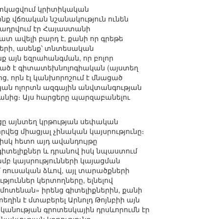
ատկացվում կրիտիկական
ոնք վճռական նշանակություն ունեն
տադրվում էր Հայաստանի
տ ավելի բարդ է, քանի որ գրեթե
ղերի, ասենք՝ տնտեսական
ք այն եզրահանգման, որ բոլոր
ված է գիտատեխնոլոգիական (այստեղ
 որն էլ կանխորոշում է մնացած
ական ոլորտն ազգային անվտանգության
անից։ Այս հարցերը պարզաբանելու
ցը այնտեղ կրթության սեփական
վեց միացյալ չինական կայսրությունը։
(իսկ հետո այդ ավանդույթը
 գիտելիքներ և դրանով իսկ նպաստում
բ կայսրությունների կայացման
մ ռուսական ձևով, այլ տարածքների
թյուններ կերտողները, ելնելով
«մոտենան» իրենց գիտելիքներին, քանի
տեղին է մտաբերել Արնոլդ Թոյնբիի այն
կանության գրոտեսկային դրսևորումն էր