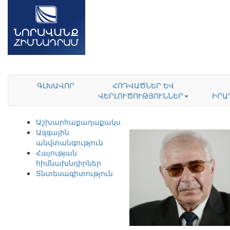
ԳԼԽԱՎՈՐ
ՀՈԴՎԱԾՆԵՐ ԵՎ
ՎԵՐԼՈՒԾՈՒԹՅՈՒՆՆԵՐ
ԻՐԱ
Աշխարհաքաղաքականություն
Ազգային
անվտանգություն
Հայության
հիմնախնդիրներ
Տնտեսագիտություն