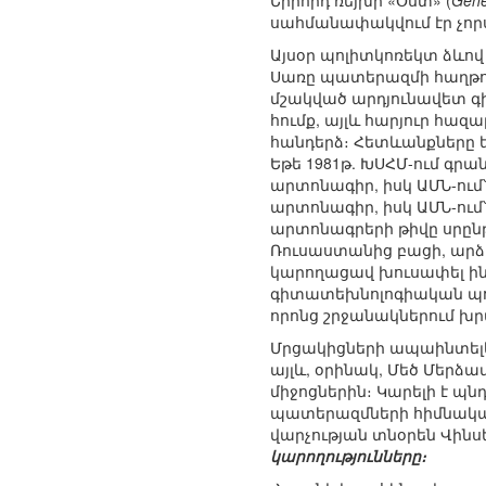
Երրորդ ռեյխի «Օստ» (
Gene
սահմանափակվում էր չոր
Այսօր պոլիտկոռեկտ ձևով
Սառը պատերազմի հաղթող
մշակված արդյունավետ գ
հումք, այլև հարյուր հա
հանդերձ։ Հետևանքները ե
Եթե 1981թ. ԽՍՀՄ-ում գրան
արտոնագիր, իսկ ԱՄՆ-ում՝ 
արտոնագիր, իսկ ԱՄՆ-ում՝
արտոնագրերի թիվը սրընթաց
Ռուսաստանից բացի, արձա
կարողացավ խուսափել ին
գիտատեխնոլոգիական պոտ
որոնց շրջանակներում խր
Մրցակիցների ապաինտելե
այլև, օրինակ, Մեծ Մերձա
միջոցներին։ Կարելի է պն
պատերազմների հիմնակա
վարչության տնօրեն Վինս
կարողությունները։