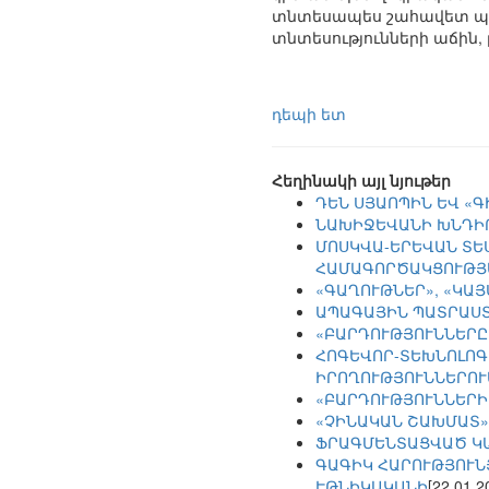
տնտեսապես շահավետ պատ
տնտեսությունների աճին,
դեպի ետ
Հեղինակի այլ նյութեր
ԴԵՆ ՍՅԱՈՊԻՆ ԵՎ «
ՆԱԽԻՋԵՎԱՆԻ ԽՆԴԻ
ՄՈՍԿՎԱ-ԵՐԵՎԱՆ ՏԵ
ՀԱՄԱԳՈՐԾԱԿՑՈՒԹՅ
«ԳԱՂՈՒԹՆԵՐ», «ԿԱ
ԱՊԱԳԱՅԻՆ ՊԱՏՐԱՍՏ
«ԲԱՐԴՈՒԹՅՈՒՆՆԵՐԸ
ՀՈԳԵՎՈՐ-ՏԵԽՆՈԼՈԳ
ԻՐՈՂՈՒԹՅՈՒՆՆԵՐՈՒ
«ԲԱՐԴՈՒԹՅՈՒՆՆԵՐԻ
«ՉԻՆԱԿԱՆ ՇԱԽՄԱՏ»
ՖՐԱԳՄԵՆՏԱՑՎԱԾ Կ
ԳԱԳԻԿ ՀԱՐՈՒԹՅՈՒՆ
ԷԹՆԻԿԱԿԱՆԻ
[22.01.2