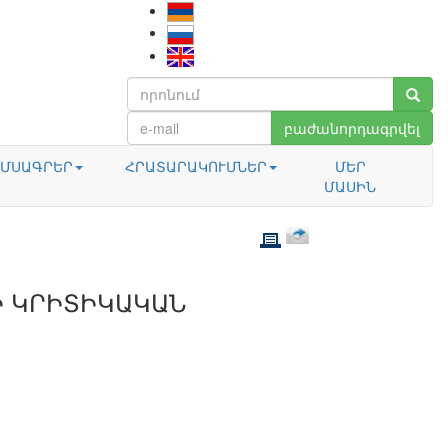
բաժանորդագրվել
ՄՍԱԳՐԵՐ
ՀՐԱՏԱՐԱԿՈՒՄՆԵՐ
ՄԵՐ
ՄԱՍԻՆ
 ԿՐԻՏԻԿԱԿԱՆ