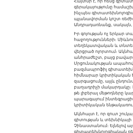
Հայտնի է, որ հենց գիտ
գերակայությունը համաշխ
ինչպես գիտատեխնոլոգիա
պլանավորման կոշտ ռեժի
Անդրադառնանք, սակայն,
Իր գոյության ոչ երկար տ
հաջողությունների։ Միևն
տեղեկատվական և տնտեսակ
վերցրած ոլորտում։ Ակնհ
անհրաժեշտ, բայց բավարա
Մրցունակության ապահով
բազմապրոֆիլ գիտատեխնո
հիմնարար կրիտիկական ե
զարգացումը, այլև ընդուն
բաղադրիչի մակարդակը։ Ի
թե լիբերալ մեթոդները կ
պարագայում ինտեգրացիան
կրիտիկական ենթակառուց
Ակնհայտ է, որ զուտ շու
գիտության և տեխնիկայի 
Չինաստանում։ Ելնելով 
գիտատեխնոլոգիական ռես