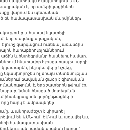
ման մակարդակն է ապահովում ԱՄՆ
ւթագրական է, որ ամերիկացիներն
անքը վարում են պետական
ված են համապատասխան մարմիններ։
նակությունը և հասավ նկատելի
րում, երբ ռազմաքաղաքական,
 լուրջ զարգացում ունենալ առանձին
րային հարաբերություններում
 աճին և ինտեգրմանը հասնելու համար։
ններում հնարավոր է բացառապես արդի
կկատարեն, ինչպես վերը նշվեց,
 կկանխորոշեն ոչ միայն տնտեսության
րոշումներում բավական ցածր է գիտական
ակությունն է, երբ շատերին թվում էր,
ականաբար, նման հնացած մոտեցման
ում ինտեգրացիոն գործընթացների
որը հարկ է ամրապնդել։
ւմը, և անհրաժեշտ է կիրառել
ում են ԱՄՆ-ում, ԵՄ-ում և, առավել ևս,
րկրների համապատասխան
ծունեության համակարգման հարցը՝