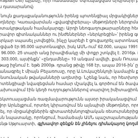
ralplan Ost
) պլանը, որի համաձայն՝ օկուպացված երկրների բ
ս դասարանով։
 նույն քաղաքականությունն իրենց պոտենցիալ մրցակիցն
ները։ Կառավարման «քվազիլիբերալ» մեթոդների ներդրմա
իտակրթական համակարգը։ Արդի նեոգաղութարարները հետ
զարավոր գիտնականներ ու ինժեներներ «ներկրեցին»՝ իրեն
րկար սպասել չտվեցին, ինչը կարելի է ցուցադրել արտոնա
ցված էր 95.000 արտոնագիր, իսկ ԱՄՆ-ում՝ 62.000, ապա 199
96.000։ 25 տարի անց իրավիճակը մի փոքր շտկվել է. 2016թ. 
 303.000, այսինքն՝ «ընդամենը» 10 անգամ ավելի, քան Ռո
 իջնում է. եթե 2000թ. դրանց թիվը 168 էր, ապա 2016-ին՝ 
նագրել է միայն Բելառուսը, որը Ա.Լուկաշենկոյի կամայի
նսունական թվականների աղետից։ Նշենք նաև, որ հետխո
ենցիալի նվազեցման համար մշակվել և գործում են ծավա
ախուսվում էին կեղծ ուղղություններով տարվող իմիտացիո
կտուալացման ռազմավարությունն այսօր իրականացվում է
վոր Արևելքում, որտեղ կիրառվում են այնպիսի մեթոդներ, որ
դել, որ մրցակիցներին գիտատեխնոլոգիական ռեսուրսներից 
ն նպատակը, որոնցում, համաձայն ԱՄՆ պաշտպանությա
ենթ Սթյուարտի,
գլխավոր զենքն են լինելու դիմակայող կո