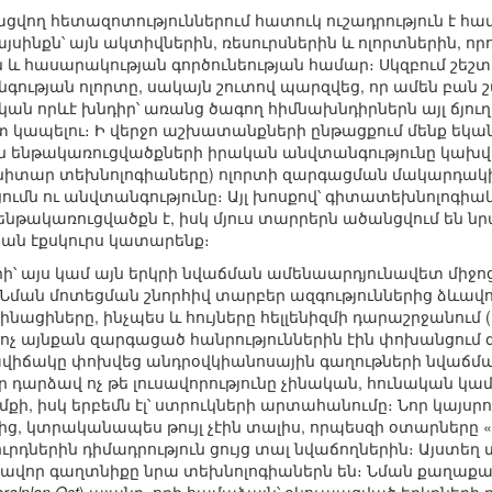
ցվող հետազոտություններում հատուկ ուշադրություն է հ
սինքն՝ այն ակտիվներին, ռեսուրսներին և ոլորտներին, որ
և հասարակության գործունեության համար։ Սկզբում շեշ
թյան ոլորտը, սակայն շուտով պարզվեց, որ ամեն բան շա
ական որևէ խնդիր՝ առանց ծագող հիմնախնդիրներն այլ ճյու
տ կապելու։ Ի վերջո աշխատանքների ընթացքում մենք եկան
ն ենթակառուցվածքների իրական անվտանգությունը կախ
նիտար տեխնոլոգիաները) ոլորտի զարգացման մակարդակից,
ւմն ու անվտանգությունը։ Այլ խոսքով՝ գիտատեխնոլոգի
թակառուցվածքն է, իսկ մյուս տարրերն ածանցվում են նր
ան էքսկուրս կատարենք։
ի՝ այս կամ այն երկրի նվաճման ամենաարդյունավետ միջո
 Նման մոտեցման շնորհիվ տարբեր ազգություններից ձևավոր
ինացիները, ինչպես և հույները հելլենիզմի դարաշրջանում 
, ոչ այնքան զարգացած հանրություններին էին փոխանցում
վիճակը փոխվեց անդրօվկիանոսային գաղութների նվաճմամ
ր դարձավ ոչ թե լուսավորությունը չինական, հունական կա
քի, իսկ երբեմն էլ՝ ստրուկների արտահանումը։ Նոր կայսրու
ևից, կտրականապես թույլ չէին տալիս, որպեսզի օտարները 
ուրդներին դիմադրություն ցույց տալ նվաճողներին։ Այստեղ 
խավոր գաղտնիքը նրա տեխնոլոգիաներն են։ Նման քաղաքա