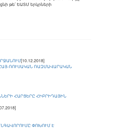
նի թե՛ ԵԱՏՄ երկրների
ՇՐՋԱՆՈՒՄ
[10.12.2018]
 ՀԱՅ-ՌՈՒՍԱԿԱՆ ՌԱԶՄԱՎԱՐԱԿԱՆ
ՆՆԵՐԻ ՀԱՐՑԵՐԸ ՀԻԲՐԻԴԱՅԻՆ
.07.2018]
ԱՆԳԱՎՈՐՈՒՄԸ ՓՈԽՈՒՄ Է