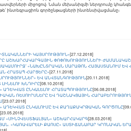
վերների միջոցով։ Նման մեխանիզմի ներդրումը կհանգեց
 թե՛ ինտեգրացիոն գործընթացների ինտենսիվացմանը։
ԳԻՏՆԱԿԱՆՆԵՐԻ ԿԱՅՍՐՈՒԹՅՈՒՆ»
[27.12.2018]
ՐԸ ԱՇԽԱՐՀԱԿԱՐԳԱՅԻՆ ՓՈՓՈԽՈՒԹՅՈՒՆՆԵՐԻ ԺԱՄԱՆԱԿԱ
ՍԱԿԱՄՈՒՐՋ՝ «ՆԱԽԸՆՏՐԱԿԱՆ ՄԱՐԱԹՈՆ ՀԱՅԱՍՏԱՆՈՒՄ ԵՎ
ԱՆ ՀՐԱՏԱՊ ՀԱՐՑԵՐԸ»
[27.11.2018]
ՅՍՐՈՒԹՅՈՒՆՆԵՐ» ԵՎ ԱՆՎՏԱՆԳՈՒԹՅՈՒՆ
[20.11.2018]
 ԼԻՆԵԼՈՒ ԽՆԴԻՐԸ
[08.10.2018]
» ԱԴԵԿՎԱՏ ԸՆԿԱԼԵԼՈՒ ՀՐԱՏԱՊՈՒԹՅՈՒՆԸ
[06.08.2018]
ԻԱԿԱՆ ՌԵՍՈՒՐՍՆԵՐԸ ԵՎ ԴԱՇՆԱԿՑԱՅԻՆ ՀԱՐԱԲԵՐՈՒԹՅՈՒ
Մ
[23.07.2018]
» ԱԴԵԿՎԱՏ ԸՆԿԱԼՈՒՄԸ ԵՎ ՔԱՂԱՔԱԿՐԹԱԿԱՆ ԳՈՐԾՈՆԸ
[09
[23.05.2018]
ԱՄ «ՄԻՆՉՎԵՍՏՖԱԼՅԱՆ» ԱՇԽԱՐՀԱԿԱՐԳ
[28.03.2018]
ՅԱՆ. «ԿԱՌԱՎԱՐԵԼԻ ՔԱՈՍԸ» ԱՍՏԻՃԱՆԱԲԱՐ ԿՐՈՆԱԿԱՆ ԵՐ
018]