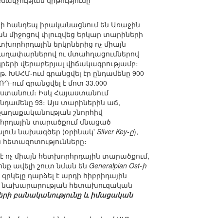
նակչության կրթությունը
երի հանդեպ իրականացնում են Առաջին
ն միջոցով փլուզվեց երկար տարիների
խորհրդային երկրներից ոչ միայն
ց գաղափարներով ու մտահղացումներով
գրերի վերաբերյալ վիճակագրությամբ։
1թ. ԽՍՀՄ-ում գրանցվել էր ընդամենը 900
ՌԴ-ում գրանցվել է մոտ 33.000
ւսաստանում։ Իսկ Հայաստանում
ընդամենը 93։ Այս տարիներին աճ,
ն քաղաքականության շնորհիվ
րհրդային տարածքում մնացած
լուն նախագծեր (օրինակ՝
Silver Key-ը
),
ն հետազոտությունները։
 ոչ միայն հետխորհրդային տարածքում,
ոնք ավելի շուտ նման են
Generalplan Ost-ի
զրկելը դարձել է արդի հիբրիդային
ն նախարարության հետախուզական
ղմերի բանականությունը և իմացական