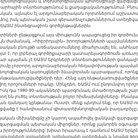
ատեխնոլոգիական և տեխնոլոգիական պոտենցիալի զարգաց
արհային տնտեսությունում և քաղաքականությունում։ Բնո
կան, այնպես էլ արդյունաբերական ոլորտներում աշխատ
մով, իսկ պետական շատ գերատեսչություններում ստեղծ
 ԵԱՏՄ ինտեգրացիոն գործընթացներին։
արիների ընթացքում այս միությունն ապացուցեց իր գործու
ույն ժամանակ, «հիբրիդային» իրողությունների պայմաննե
ան բնույթի առճակատումները միահյուսվել են, անհնար է
այտ է, որ լիբերալ գործիքաշարի կատարելագործումն առևտ
ր պայման չէ ԵԱՏՄ երկրների տնտեսությունների ցանկալի
ումը չորրորդ արդյունաբերական հեղափոխության պայմա
լոգիական կառույցների ձևավորման պարագայում, որոնք 
նթակառուցվածքների դեր։ Հենց այդ ենթակառուցվածքները
վող որոշումների որակը։ Մինչդեռ, ԵԱՏՄ-ում ընդունվող ո
սկ դա 1980-90-ականների պարզունակ մտածողության շարուն
արող են լուծել տնտեսության բոլոր հիմնախնդիրները։ Բն
 դանդաղ կընթանա։ Ուստի, մենք պնդում ենք, որ ԵԱՏՄ-
վածք է հանդիսանում գիտատեխնոլոգիական բաղադրիչը, 
կայական մեխանիզմը չի կարող ապահովել ցանկալի զարգացո
զարգացման պետական միջոցներ, որոնք լայնորեն օգտագործվ
այս իրողություններից՝ խիստ հրատապ է դառնում ԵԱՏՄ ե
ուրսների տվյալների շտեմարանի ստեղծման և նրանց գոր