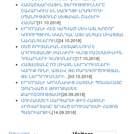
ՀԱՄԱՇԽԱՐՀԱՅԻՆ ՏԵՐՈՒԹՅՈՒՆՆԵՐԸ
ՇԱՀԱՐԿՈՒՄ ԵՆ ՍԱՈՒԴՑԻ ԼՐԱԳՐՈՂԻ
ՍՊԱՆՈՒԹՅՈՒՆԸ ՍԵՓԱԿԱՆ ՇԱՀԵՐԻ
ՀԱՄԱՐ
[31.10.2018]
ԷՐԴՈՂԱՆԻ ՀԵՏ ԿԱՊՎԱԾ ՄԵԿ ԱՅԼ ԽՈՇՈՐ
ԿՈՌՈՒՊՑԻՈՆ ՍԿԱՆԴԱԼ՝ ԱՅՍ ԱՆԳԱՄ ՄԻԱՑՅԱԼ
ՆԱՀԱՆԳՆԵՐՈՒՄ
[24.10.2018]
ՄԵԾ ԲՐԻՏԱՆԻԱՆ ՀԵՏԱՔՆՆՈՒՄ Է
ԱԴՐԲԵՋԱՆՑԻ ԲԱՆԿԻՐԻ ԿՆՈՋ ԲԱԶՄԱՄԻԼԻՈՆ
ԴՈԼԱՐՆԵՐԻ ԳՆՈՒՄՆԵՐԸ
[17.10.2018]
ՀԱՅԱՍՏԱՆԸ ՈՉ ՄԻԱՅՆ ՆԵՐԴՐՈՒՄՆԵՐԻ
ԿԱՐԻՔ ՈՒՆԻ, ԱՅԼԵՎ՝ ԹԵ ԲԱՐԵԳՈՐԾՈՒԹՅԱՆ,
ԹԵ ՆԵՐԴՐՈՒՄՆԵՐԻ...
[03.10.2018]
ԷՐԴՈՂԱՆԻ ԿՈՂՄՆԱԿԻՑ ՀԱՅՏՆԻ ՊՈԼՍԱՀԱՅԸ
ԶԲԱՂՎԱԾ Է ԹՈՒՐՔԱՄԵՏ
ՔԱՐՈԶՉՈՒԹՅԱՄԲ
[26.09.2018]
ՄՈՒՀԱՄՄԵԴ ՄԱՐԳԱՐԵԻ ՔԻՉ ՀԱՅՏՆԻ
ՀՐՈՎԱՐՏԱԿԸ՝ ՏՐՎԱԾ ԵՐՈՒՍԱՂԵՄԻ ՀԱՅՈՑ
ՊԱՏՐԻԱՐՔԻՆ
[14.09.2018]
Գլխավոր
⋅