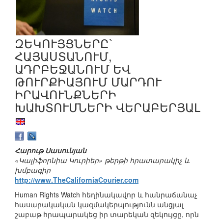
ԶԵԿՈՒՅՑՆԵՐԸ՝
ՀԱՅԱՍՏԱՆՈՒՄ,
ԱԴՐԲԵՋԱՆՈՒՄ ԵՎ
ԹՈՒՐՔԻԱՅՈՒՄ ՄԱՐԴՈՒ
ԻՐԱՎՈՒՆՔՆԵՐԻ
ԽԱԽՏՈՒՄՆԵՐԻ ՎԵՐԱԲԵՐՅԱԼ
Հարութ Սասունյան
«Կալիֆորնիա Կուրիեր» թերթի հրատարակիչ և
խմբագիր
http://www.TheCaliforniaCourier.com
Human Rights Watch հեղինակավոր և հանրաճանաչ
հասարակական կազմակերպությունն անցյալ
շաբաթ հրապարակեց իր տարեկան զեկույցը, որն