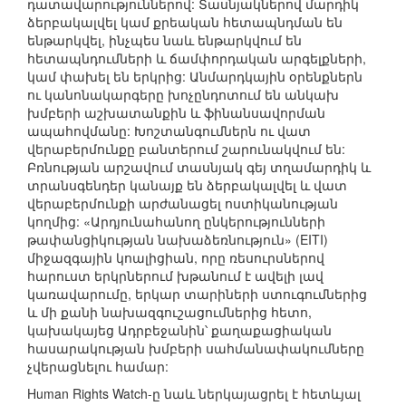
դատավարություններով: Տասնյակներով մարդիկ
ձերբակալվել կամ քրեական հետապնդման են
ենթարկվել, ինչպես նաև ենթարկվում են
հետապնդումների և ճամփորդական արգելքների,
կամ փախել են երկրից: Անմարդկային օրենքներն
ու կանոնակարգերը խոչընդոտում են անկախ
խմբերի աշխատանքին և ֆինանսավորման
ապահովմանը: Խոշտանգումներն ու վատ
վերաբերմունքը բանտերում շարունակվում են:
Բռնության արշավում տասնյակ գեյ տղամարդիկ և
տրանսգենդեր կանայք են ձերբակալվել և վատ
վերաբերմունքի արժանացել ոստիկանության
կողմից: «Արդյունահանող ընկերությունների
թափանցիկության նախաձեռնություն» (EITI)
միջազգային կոալիցիան, որը ռեսուրսներով
հարուստ երկրներում խթանում է ավելի լավ
կառավարումը, երկար տարիների ստուգումներից
և մի քանի նախազգուշացումներից հետո,
կախակայեց Ադրբեջանին՝ քաղաքացիական
հասարակության խմբերի սահմանափակումները
չվերացնելու համար:
Human Rights Watch-ը նաև ներկայացրել է հետևյալ