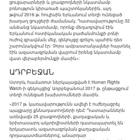
ցուցարարների և լրագրողների նկատմամբ
բռնություն կիրառած պաշտոնյաներին, այդ
թվում`2016 թ. հուլիսին Երևանում տեղի ունեցած
խաղաղ ցույցերի ժամանակ: Դատավարությունը 32
անձանց նկատմամբ, որոնք մեղադրվում էին
Երևանում ոստիկանական բաժանմունքի բռնի
ուժով գրավման մեջ, զեկույցը գրելու պահին դեռ
շարունակվում էր: Չորս ամբաստանյալներ հայտնել
էին ազատազրկման վայրում իրենց նկատմամբ
վատ վերաբերմունքի մասին»:
ԱԴՐԲԵՋԱՆ
Ստորև համառոտ ներկայացված է Human Rights
Watch-ի զեկույցից՝ Ադրբեջանում 2017 թ. ընթացքում
տեղի ունեցած խախտումների մասին.
«2017 թ. կառավարությունն ավելի է ուժեղացրել
պայքարը քննադատողների դեմ: Դատարաններն
առնվազն 25 լրագրողների, քաղաքական և
երիտասարդ ակտիվիստների դատապարտել են
երկարատև ազատազրկման քաղաքական
դրդապատճառներով, անարդար