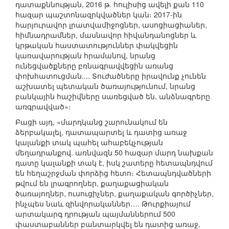
դատաքննության, 2016 թ. հուլիսից ավելի քան 110
հազար պաշտոնազրկվածներ կան։ 2017-ին
հարյուրավոր լրատվամիջոցներ, ասոցիացիաներ,
հիմնադրամներ, մասնավոր հիվանդանոցներ և
կրթական հաստատություններ փակվեցին
կառավարության հրամանով, նրանց
ունեցվածքները բռնագրավվեցին առանց
փոխհատուցման.... Տուժածները իրավունք չունեն
աշխատել պետական ծառայությունում, նրանց
բանկային հաշիվները սառեցված են, անձնագրերը
առգրավված»։
Բացի այդ, «մարդկանց շարունակում են
ձերբակալել, դատապարտել և դատից առաջ
կալանքի տակ պահել ահաբեկչության
մեղադրանքով. առնվազն 50 հազար մարդ նախքան
դատը կալանքի տակ է, իսկ շատերը հետապնդվում
են հեղաշրջման փորձից հետո։ Հետապնդվածների
թվում են լրագրողներ, քաղաքացիական
ծառայողներ, ուսուցիչներ, քաղաքական գործիչներ,
ինչպես նաև զինվորականներ…. Թուրքիայում
արտակարգ դրության պայմաններում 500
փաստաբաններ բանտարկվել են դատից առաջ,