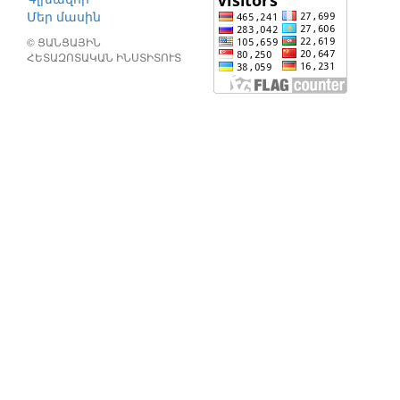
Մեր մասին
© ՑԱՆՑԱՅԻՆ
ՀԵՏԱԶՈՏԱԿԱՆ ԻՆՍՏԻՏՈՒՏ