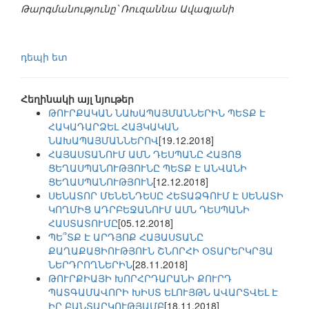
Թարգմանությունը՝ Ռուզաննա Ավագյանի
դեպի ետ
Հեղինակի այլ նյութեր
ԹՈՒՐՔԱԿԱՆ ՆԱԽԱՊԱՅՄԱՆՆԵՐԻՆ ՊԵՏՔ Է
ՀԱԿԱԴԱՐՁԵԼ ՀԱՅԿԱԿԱՆ
ՆԱԽԱՊԱՅՄԱՆՆԵՐՈՎ
[19.12.2018]
ՀԱՅԱՍՏԱՆՈՒՄ ԱՄՆ ԴԵՍՊԱՆԸ ՀԱՅՈՑ
ՑԵՂԱՍՊԱՆՈՒԹՅՈՒՆԸ ՊԵՏՔ Է ԱՆՎԱՆԻ
ՑԵՂԱՍՊԱՆՈՒԹՅՈՒՆ
[12.12.2018]
ՍԵՆԱՏՈՐ ՄԵՆԵՆԴԵՍԸ ՀԵՏԱՁԳՈՒՄ Է ՍԵՆԱՏԻ
ԿՈՂՄԻՑ ԱԴՐԲԵՋԱՆՈՒՄ ԱՄՆ ԴԵՍՊԱՆԻ
ՀԱՍՏԱՏՈՒՄԸ
[05.12.2018]
ՊԵ՞ՏՔ Է ԱՐԴՅՈՔ ՀԱՅԱՍՏԱՆԸ
ՔԱՂԱՔԱՑԻՈՒԹՅՈՒՆ ՇՆՈՐՀԻ ՕՏԱՐԵՐԿՐՅԱ
ՆԵՐԴՐՈՂՆԵՐԻՆ
[28.11.2018]
ԹՈՒՐՔԻԱՅԻ ԽՈՐՀՐԴԱՐԱՆԻ ՔՈՒՐԴ
ՊԱՏԳԱՄԱՎՈՐԻ ԽԻՍՏ ԵԼՈՒՅԹՆ ԱՎԱՐՏՎԵԼ Է
ԻՐ ԲԱՆՏԱՐԿՈՒԹՅԱՄԲ
[18.11.2018]