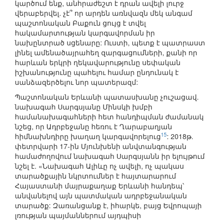
կարծում ենք, անհրաժեշտ է դրան ավելի լուրջ
վերաբերվել. չէ՞ որ արդեն առնվազն մեկ անգամ
պաշտոնական Բաքուն ցույց է տվել
հակամարտության կարգավորման իր
նախընտրած սցենարը: Ուստի, պետք է պատրաստ
լինել ամենածայրահեղ զարգացումների, քանի որ
հարևան երկրի ղեկավարությունը սեփական
իշխանությունը պահելու համար ընդունակ է
սանձազերծելու նոր պատերազմ:
Պաշտոնական Երևանի պատասխանը չուշացավ.
նախագահ Սարգսյանը Մինսկի խմբի
համանախագահների հետ հանդիպման ժամանակ
նշեց, որ Ադրբեջանը հեռու է Ղարաբաղյան
15
հիմնախնդիրը խաղաղ կարգավորելուց
: 2018թ.
փետրվարի 17-ին Մյունխենի անվտանգության
համաժողովում նախագահ Սարգսյանն իր ելույթում
նշել է. «Նախագահ Ալիևը ոչ ավելի, ոչ պակաս
տարածքային նկրտումներ է հայտարարում
Հայաստանի մայրաքաղաք Երևանի հանդեպ՝
անվանելով այն պատմական ադրբեջանական
տարածք: Զառանցանք է, իհարկե, բայց Եվրոպայի
լռության պայմաններում այդպիսի