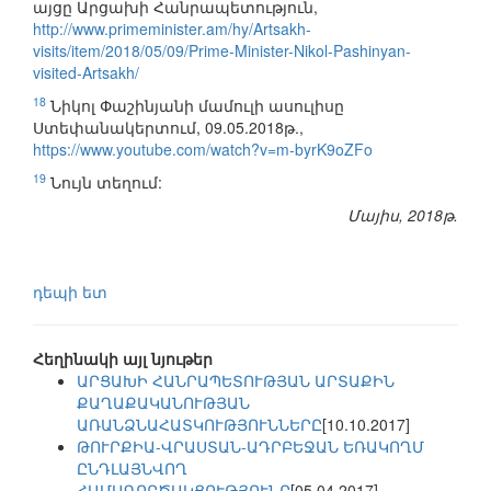
այցը Արցախի Հանրապետություն,
http://www.primeminister.am/hy/Artsakh-
visits/item/2018/05/09/Prime-Minister-Nikol-Pashinyan-
visited-Artsakh/
18
Նիկոլ Փաշինյանի մամուլի ասուլիսը
Ստեփանակերտում, 09.05.2018թ.,
https://www.youtube.com/watch?v=m-byrK9oZFo
19
Նույն տեղում:
Մայիս, 2018թ.
դեպի ետ
Հեղինակի այլ նյութեր
ԱՐՑԱԽԻ ՀԱՆՐԱՊԵՏՈՒԹՅԱՆ ԱՐՏԱՔԻՆ
ՔԱՂԱՔԱԿԱՆՈՒԹՅԱՆ
ԱՌԱՆՁՆԱՀԱՏԿՈՒԹՅՈՒՆՆԵՐԸ
[10.10.2017]
ԹՈՒՐՔԻԱ-ՎՐԱՍՏԱՆ-ԱԴՐԲԵՋԱՆ ԵՌԱԿՈՂՄ
ԸՆԴԼԱՅՆՎՈՂ
ՀԱՄԱԳՈՐԾԱԿՑՈՒԹՅՈՒՆԸ
[05.04.2017]