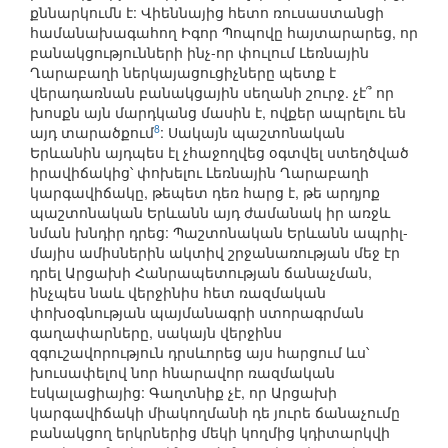
քննարկումն է: Վիեննայից հետո ռուսաստանցի
համանախագահող Իգոր Պոպովը հայտարարեց, որ
բանակցությունների ինչ-որ փուլում Լեռնային
Ղարաբաղի ներկայացուցիչները պետք է
վերադառնան բանակցային սեղանի շուրջ. չէ՞ որ
խոսքն այն մարդկանց մասին է, ովքեր ապրելու են
8
այդ տարածքում
: Սակայն պաշտոնական
Երևանին այդպես էլ չհաջողվեց օգտվել ստեղծված
իրավիճակից՝ փոխելու Լեռնային Ղարաբաղի
կարգավիճակը, թեպետ դեռ հարց է, թե արդյոք
պաշտոնական Երևանն այդ ժամանակ իր առջև
նման խնդիր դրեց: Պաշտոնական Երևանն ապրիլ-
մայիս ամիսներին ակտիվ շրջանառության մեջ էր
դրել Արցախի Հանրապետության ճանաչման,
ինչպես նաև վերջինիս հետ ռազմական
փոխօգնության պայմանագրի ստորագրման
գաղափարները, սակայն վերջինս
զգուշավորություն դրսևորեց այս հարցում ևս՝
խուսափելով նոր հնարավոր ռազմական
էսկալացիայից: Գաղտնիք չէ, որ Արցախի
կարգավիճակի միակողմանի դե յուրե ճանաչումը
բանակցող երկրներից մեկի կողմից կդիտարկվի