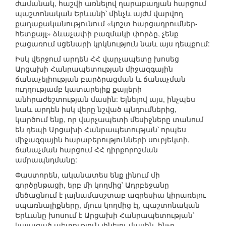
ժամանակ, հաշվի առնելով ղարաբաղյան հարցում
պաշտոնական Երևանի՝ մինչև այժմ վարվող
քաղաքականությունում «կոշտ հարցադրումներ-
հետքայլ» ձևաչափի բազմակի փորձը, չենք
բացառում սցենարի կրկնություն նաև այս դեպքում:
Իսկ վերջում արդեն ՀՀ վարչապետը խոսեց
Արցախի Հանրապետության միջազգային
ճանաչելիության բարձրացման և ճանաչման
ուղղությամբ կատարելիք քայլերի
անհրաժեշտության մասին: Ելնելով այս, ինչպես
նաև արդեն իսկ վերը նշված պնդումներից,
կարծում ենք, որ վարչապետի մեսիջները տանում
են դեպի Արցախի Հանրապետության՝ որպես
միջազգային հարաբերությունների սուբյեկտի,
ճանաչման հարցում ՀՀ դիրքորոշման
ամրապնդմանը:
Փաստորեն, ականատես ենք լինում մի
գործընթացի, երբ մի կողմից՝ Ադրբեջանը
մեծացնում է լայնամասշտաբ ագրեսիա կիրառելու
սպառնալիքները, մյուս կողմից էլ, պաշտոնական
Երևանը խոսում է Արցախի Հանրապետության՝
կայացած պետություն լինելու մասին, ինչը