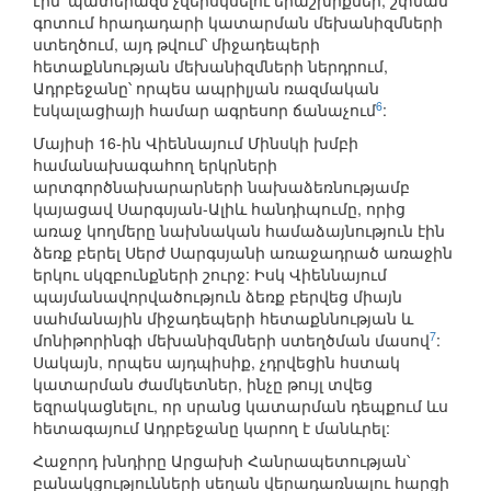
էին՝ պատերազմ չվերսկսելու երաշխիքներ, շփման
գոտում հրադադարի կատարման մեխանիզմների
ստեղծում, այդ թվում՝ միջադեպերի
հետաքննության մեխանիզմների ներդրում,
Ադրբեջանը՝ որպես ապրիլյան ռազմական
6
էսկալացիայի համար ագրեսոր ճանաչում
:
Մայիսի 16-ին Վիեննայում Մինսկի խմբի
համանախագահող երկրների
արտգործնախարարների նախաձեռնությամբ
կայացավ Սարգսյան-Ալիև հանդիպումը, որից
առաջ կողմերը նախնական համաձայնություն էին
ձեռք բերել Սերժ Սարգսյանի առաջադրած առաջին
երկու սկզբունքների շուրջ: Իսկ Վիեննայում
պայմանավորվածություն ձեռք բերվեց միայն
սահմանային միջադեպերի հետաքննության և
7
մոնիթորինգի մեխանիզմների ստեղծման մասով
:
Սակայն, որպես այդպիսիք, չդրվեցին հստակ
կատարման ժամկետներ, ինչը թույլ տվեց
եզրակացնելու, որ սրանց կատարման դեպքում ևս
հետագայում Ադրբեջանը կարող է մանևրել:
Հաջորդ խնդիրը Արցախի Հանրապետության՝
բանակցությունների սեղան վերադառնալու հարցի