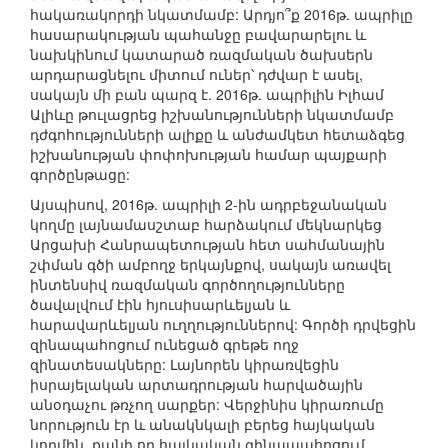
հակառակորդի նկատմամբ: Արդյո՞ք 2016թ. ապրիլը
հասարակության պահանջը բավարարելու և
նախկինում կատարած ռազմական ծախսերն
արդարացնելու միտում ուներ՝ դժվար է ասել,
սակայն մի բան պարզ է. 2016թ. ապրիլին Իլհամ
Ալիևը թուլացրեց իշխանությունների նկատմամբ
դժգոհությունների ալիքը և անժամկետ հետաձգեց
իշխանության փոփոխության համար պայքարի
գործընթացը:
Այսպիսով, 2016թ. ապրիլի 2-ին ադրբեջանական
կողմը լայնամասշտաբ հարձակում մեկնարկեց
Արցախի Հանրապետության հետ սահմանային
շփման գծի ամբողջ երկայնքով, սակայն առավել
ինտենսիվ ռազմական գործողությունները
ծավալվում էին հյուսիսարևելյան և
հարավարևելյան ուղղություններով: Գործի դրվեցին
զինապահոցում ունեցած գրեթե ողջ
զինատեսակները: Լայնորեն կիրառվեցին
իսրայելական արտադրության հարվածային
անօդաչու թռչող սարքեր: Վերջինիս կիրառումը
նորություն էր և անակնկալի բերեց հայկական
կողմին, քանի որ հայկական զինապահոցում