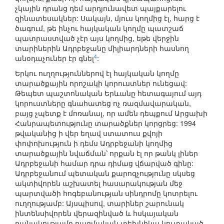
չկային դրանց դեմ արդյունավետ պայքարելու
զինատեսակներ: Սակայն, մյուս կողմից էլ, հարց է
ծագում, թե ինչու հայկական կողմը պատշաճ
պատրաստված չէր այս կողմից, եթե վերջին
տարիներին Ադրբեջանը միլիարդների հասնող
4
անօդաչուներ էր գնել
:
Երկու ուղղություններով էլ հայկական կողմը
տարածքային որոշակի կորուստներ ունեցավ:
Թեպետ պաշտոնական Երևանը հետագայում այդ
կորուստները գնահատեց ոչ ռազմավարական,
բայց չպետք է մոռանալ, որ ամեն դեպքում Արցախի
Հանրապետությունը տարածքներ կորցրեց: 1994
թվականից ի վեր եղավ ստատուս քվոյի
փոփոխություն ի դեմս Ադրբեջանի կողմից
տարածքային նվաճման՝ որքան էլ որ թանկ լիներ
Ադրբեջանի համար դրա դիմաց վճարված գինը:
Ադրբեջանում պետական քարոզչությունը սկսեց
ակտիվորեն աշխատել հասարակության մեջ
պարտվածի հոգեբանության սինդրոմը կոտրելու
ուղղությամբ: Այսպիսով, տարիներ շարունակ
ինտենսիվորեն վերազինված և հսկայական
քանակությամբ ռազմական տեխնիկա կուտակած