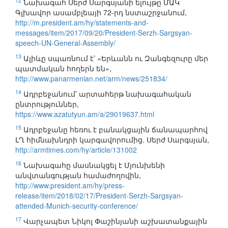
12
Նախագահ Սերժ Սարգսյանի ելույթը ՄԱԿ
Գլխավոր ասամբլեայի 72-րդ նստաշրջանում,
http://m.president.am/hy/statements-and-
messages/item/2017/09/20/President-Serzh-Sargsyan-
speech-UN-General-Assembly/
13
Ալիևը սպառնում է՝ «Երևանն ու Զանգեզուրը մեր
պատմական հողերն են»,
http://www.panarmenian.net/arm/news/251834/
14
Ադրբեջանում՝ արտահերթ նախագահական
ընտրություններ,
https://www.azatutyun.am/a/29019637.html
15
Ադրբեջանը հեռու է բանակցային ճանապարհով
ԼՂ հիմնախնդրի կարգավորումից. Սերժ Սարգսյան,
http://armtimes.com/hy/article/131002
16
Նախագահը մասնակցել է Մյունխենի
անվտանգության համաժողովին,
http://www.president.am/hy/press-
release/item/2018/02/17/President-Serzh-Sargsyan-
attended-Munich-security-conference/
17
Վարչապետ Նիկոլ Փաշինյանի աշխատանքային