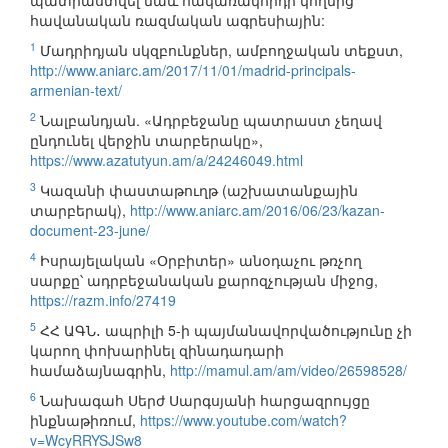
պատրաստվել նաև հակառակորդի կողմից
հավանական ռազմական ագրեսիային:
1
Մադրիդյան սկզբունքներ, ամբողջական տեքստ,
http://www.aniarc.am/2017/11/01/madrid-principals-
armenian-text/
2
Նալբանդյան. «Ադրբեջանը պատրաստ չեղավ
ընդունել վերջին տարբերակը»,
https://www.azatutyun.am/a/24246049.html
3
Կազանի փաստաթուղթ (աշխատանքային
տարբերակ),
http://www.aniarc.am/2016/06/23/kazan-
document-23-june/
4
Իսրայելական «Օրբիտեր» անօդաչու թռչող
սարքը՝ ադրբեջանական քարոզչության միջոց,
https://razm.info/27419
5
ՀՀ ԱԳՆ․ ապրիլի 5-ի պայմանավորվածությունը չի
կարող փոխարինել զինադադարի
համաձայնագրին,
http://mamul.am/am/video/26598528/
6
Նախագահ Սերժ Սարգսյանի հարցազրույցը
ինքնաթիռում,
https://www.youtube.com/watch?
v=WcyRRYSJSw8