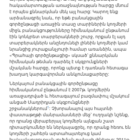
հակամարտության առաջնայնության հարցը մնում
է որպես քննարկման մեկ այլ հարց: Կարող ենք
արձանագրել նաև, որ եթե բանակցային
գործընթացի առաջին տասը տարիներին կողմերի
միջև բանակցությունները հիմնականում ընթանում
էին կոնկրետ տարբերակների շուրջ, որքան էլ այդ
տարբերակներն անընդունելի լինեին կողմերի կամ
նրանցից յուրաքանչյուրի համար առանձին, ապա
«Պրահայի գործընթացից» սկսած՝ քննարկման
հիմնական թեման դարձել է սկզբունքների
մշակման հարցը, որոնք պետք է դառնան հետագա
խաղաղ կարգավորման անկյունաքարերը:
Ներկայում բանակցային գործընթացը
հիմնականում ընթանում է 2007թ. կողմերին
առաջադրված և հետագայում բազմափուլ մշակում
անցած Մադրիդյան սկզբունքների
1
շրջանակներում
: Չխորանալով այս հայտնի
փաստաթղթի մանրամասների մեջ՝ ուղղակի նշենք,
որ դրանց վերաբերյալ կողմերն այնքան շատ
դիտարկումներ են ներկայացրել, որ դրանք հեռու են
կողմերի շահերն արտահայտելուց կամ
հակամարտության լուծման բանալի լինելուց: 2011թ.