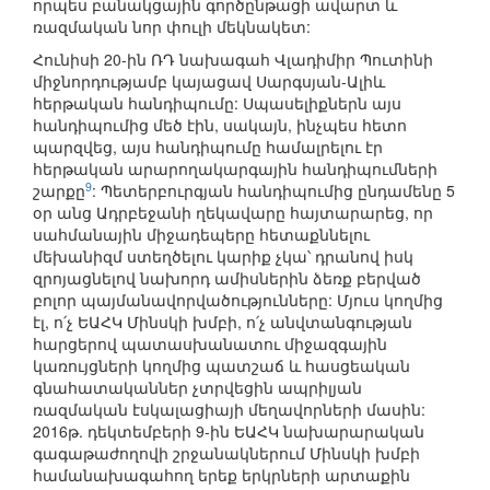
որպես բանակցային գործընթացի ավարտ և
ռազմական նոր փուլի մեկնակետ:
Հունիսի 20-ին ՌԴ նախագահ Վլադիմիր Պուտինի
միջնորդությամբ կայացավ Սարգսյան-Ալիև
հերթական հանդիպումը: Սպասելիքներն այս
հանդիպումից մեծ էին, սակայն, ինչպես հետո
պարզվեց, այս հանդիպումը համալրելու էր
հերթական արարողակարգային հանդիպումների
9
շարքը
: Պետերբուրգյան հանդիպումից ընդամենը 5
օր անց Ադրբեջանի ղեկավարը հայտարարեց, որ
սահմանային միջադեպերը հետաքննելու
մեխանիզմ ստեղծելու կարիք չկա՝ դրանով իսկ
զրոյացնելով նախորդ ամիսներին ձեռք բերված
բոլոր պայմանավորվածությունները: Մյուս կողմից
էլ, ո՛չ ԵԱՀԿ Մինսկի խմբի, ո՛չ անվտանգության
հարցերով պատասխանատու միջազգային
կառույցների կողմից պատշաճ և հասցեական
գնահատականներ չտրվեցին ապրիլյան
ռազմական էսկալացիայի մեղավորների մասին:
2016թ. դեկտեմբերի 9-ին ԵԱՀԿ նախարարական
գագաթաժողովի շրջանակներում Մինսկի խմբի
համանախագահող երեք երկրների արտաքին