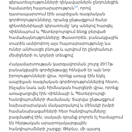
գերատեսչությունների ղեկավարներն ընդունեցին
10
համատեղ հայտարարություն
, որով
դատապարտում էին ապրիլյան ռազմական
գործողությունները, դրանց ընթացքում ծանր
զինտեխնիկայի կիրառումը՝ կոչ անելով հարգել
Վիեննայում և Պետերբուրգում ձեռք բերված
համաձայնությունները: Փաստորեն, բանակցային
տարին ամփոփող այս հայտարարությունը ևս
ուներ անհասցե բնույթ և արվում էր ընդհանուր
մեսիջների ու կոչերի տեսքով:
Հակամարտության կարգավորման շուրջ 2017թ.
բանակցային գործընթացը հենված էր այն նոր
իրողությունների վրա, որոնք առաջ էին եկել
ապրիլյան ռազմական գործողություններից հետո,
ինչպես նաև այն հիմնական հարցերի վրա, որոնք
առաջադրվել էին Վիեննայի և Պետերբուրգի
հանդիպումների ժամանակ: Տարվա ընթացքում
նախարարական մակարդակով և Մինսկի խմբի
համանախագահների հետ հանդիպումները
բազմաթիվ էին, սակայն դրանք բոլորն էլ համալրում
են հերթական արարողակարգային
հանդիպումների շարքը: Թերևս, մի պարզ