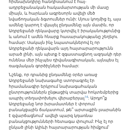
հիմնախնդիրը հանդիսանում է հայ-
ադրբեջանական հակամարտության մի մասը
միայն, և հարևան ագրեսորն ավելի մեծ
նվաճողական ձգտումներ ունի: Մյուս կողմից էլ, այս
ամենը կարող է վկայել ընդամենը այն մասին, որ
Ադրբեջանի ղեկավարը կտրվել է իրականությունից
և անում է ամեն հնարք հասարակությանը շեղելու
համար: Սակայն ինչ նպատակներով էլ որ
Ադրբեջանի ղեկավարն այդ հայտարարությունն
արած լինի, այն պետք է զգաստացնող ազդակի դեր
ունենա մեր ինչպես դիվանագիտական, այնպես էլ
ռազմական գործիչների համար:
Նշենք, որ դրանից ընդամենը օրեր առաջ
Ադրբեջանի նախագահը ստորագրել էր
հրամանագիր երկրում նախագահական
ընտրություններն ընթացիկ տարվա հոկտեմբերից
14
ապրիլ տեղափոխելու վերաբերյալ
: Արդյո՞ք
Ադրբեջանը նոր խրամատներ է փորում
բանակցային ճակատում, թե՞ արտաքին լսարանին
է զվարճացնում՝ ավելի պարզ կդառնա
բանակցությունների հետագա փուլում: Ինչ էլ որ
ընկած լինի Ալիևի հայտարարության հիմքում՝