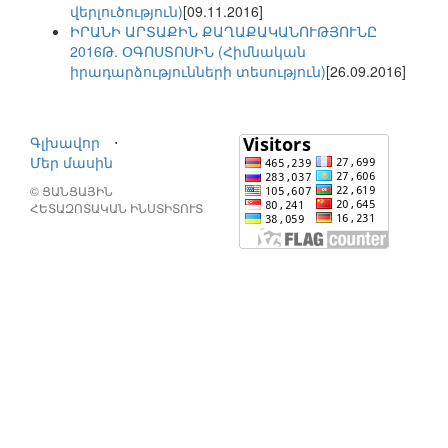
վերլուծություն)
[09.11.2016]
ԻՐԱՆԻ ԱՐՏԱՔԻՆ ՔԱՂԱՔԱԿԱՆՈՒԹՅՈՒՆԸ
2016Թ. ՕԳՈՍՏՈՍԻՆ (Հիմնական
իրադարձությունների տեսություն)
[26.09.2016]
Գլխավոր
⋅
Մեր մասին
© ՑԱՆՑԱՅԻՆ
ՀԵՏԱԶՈՏԱԿԱՆ ԻՆՍՏԻՏՈՒՏ