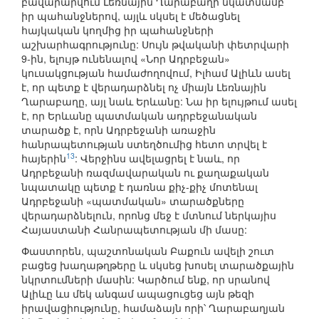
բավարարվում Լեռնային Ղարաբաղի նկատմամբ
իր պահանջներով, այլև սկսել է մեծացնել
հայկական կողմից իր պահանջների
աշխարհագրությունը: Սույն թվականի փետրվարի
9-ին, ելույթ ունենալով «Նոր Ադրբեջան»
կուսակցության համաժողովում, Իլհամ Ալիևն ասել
է, որ պետք է վերադարձնել ոչ միայն Լեռնային
Ղարաբաղը, այլ նաև Երևանը: Նա իր ելույթում ասել
է, որ Երևանը պատմական ադրբեջանական
տարածք է, որն Ադրբեջանի առաջին
հանրապետության ստեղծումից հետո տրվել է
13
հայերին
: Վերջինս ավելացրել է նաև, որ
Ադրբեջանի ռազմավարական ու քաղաքական
նպատակը պետք է դառնա քիչ-քիչ մոտենալ
Ադրբեջանի «պատմական» տարածքները
վերադարձնելուն, որոնց մեջ է մտնում ներկայիս
Հայաստանի Հանրապետության մի մասը:
Փաստորեն, պաշտոնական Բաքուն ավելի շուտ
բացեց խաղաթղթերը և սկսեց խոսել տարածքային
նկրտումների մասին: Կարծում ենք, որ սրանով
Ալիևը ևս մեկ անգամ ապացուցեց այն թեզի
իրավացիությունը, համաձայն որի՝ Ղարաբաղյան