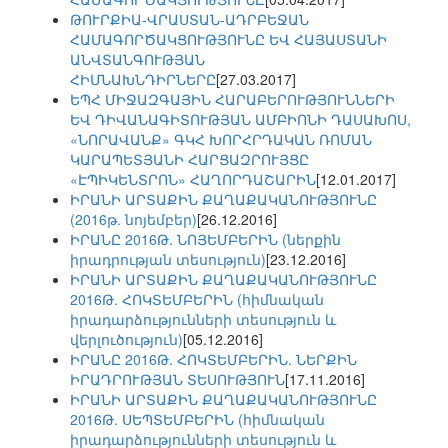
ԹՈՒՐՔԻԱ-ՎՐԱՍՏԱՆ-ԱԴՐԲԵՋԱՆ
ՀԱՄԱԳՈՐԾԱԿՑՈՒԹՅՈՒՆԸ ԵՎ ՀԱՅԱՍՏԱՆԻ
ԱՆՎՏԱՆԳՈՒԹՅԱՆ
ՀԻՄՆԱԽՆԴԻՐՆԵՐԸ
[27.03.2017]
ԵՊՀ ՄԻՋԱԶԳԱՅԻՆ ՀԱՐԱԲԵՐՈՒԹՅՈՒՆՆԵՐԻ
ԵՎ ԴԻՎԱՆԱԳԻՏՈՒԹՅԱՆ ԱՄԲԻՈՆԻ ԴԱՍԱԽՈՍ,
«ՆՈՐԱՎԱՆՔ» ԳԿՀ ԽՈՐՀՐԴԱԿԱՆ ՌՈՄԱՆ
ԿԱՐԱՊԵՏՅԱՆԻ ՀԱՐՑԱԶՐՈՒՅՑԸ
«ԷՊԻԿԵՆՏՐՈՆ» ՀԱՂՈՐԴԱՇԱՐԻՆ
[12.01.2017]
ԻՐԱՆԻ ԱՐՏԱՔԻՆ ՔԱՂԱՔԱԿԱՆՈՒԹՅՈՒՆԸ
(2016թ. նոյեմբեր)
[26.12.2016]
ԻՐԱՆԸ 2016Թ. ՆՈՅԵՄԲԵՐԻՆ (ներքին
իրադրության տեսություն)
[23.12.2016]
ԻՐԱՆԻ ԱՐՏԱՔԻՆ ՔԱՂԱՔԱԿԱՆՈՒԹՅՈՒՆԸ
2016Թ. ՀՈԿՏԵՄԲԵՐԻՆ (հիմնական
իրադարձությունների տեսություն և
վերլուծություն)
[05.12.2016]
ԻՐԱՆԸ 2016Թ. ՀՈԿՏԵՄԲԵՐԻՆ. ՆԵՐՔԻՆ
ԻՐԱԴՐՈՒԹՅԱՆ ՏԵՍՈՒԹՅՈՒՆ
[17.11.2016]
ԻՐԱՆԻ ԱՐՏԱՔԻՆ ՔԱՂԱՔԱԿԱՆՈՒԹՅՈՒՆԸ
2016Թ. ՍԵՊՏԵՄԲԵՐԻՆ (հիմնական
իրադարձությունների տեսություն և