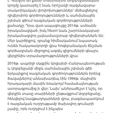
է: Վերջին մի քանի տարիներին ադրբեջանական
կողմը կատարել է նաև որոշակի ռազմավարա-
տակտիկական փոփոխություններ՝ մեծացնելով
դիվերսիոն գործողությունների և սահմանային
շփման գծում ռազմական գործողությունների
քանակը: Դրա վառ ապացույցը 2014թ. ամռանն
իրականացված, իսկ հետո նաև շարունակաբար
իրականացվող լայնամասշտաբ դիվերսիաներն են:
Մեր կարծիքով, դրանք հիմնականում նպատակ
ունեն հակառակորդի վրա հոգեբանական ճնշման
գործադրման միջոցով ազդել զիջումների գնալու
վերջինիս տրամադրությունների վրա:
2016թ. ապրիլի սկզբին Արցախի Հանրապետության
և Ադրբեջանի միջև սահմանային շփման գծի
երկայնքով ռազմական գործողություններն իրենց
ծավալներով աննախադեպ էին 1994թ. մայիսին
հրադադարի մասին եռակողմ համաձայնության
ստորագրումից ի վեր: Նախ՝ անհրաժեշտ է նշել, որ
վերջին տասը տարիների ընթացքում Ադրբեջանը,
հենվելով նավթադոլարների վրա, բազմապատկում
է ռազմական ուղղությամբ ծախսվող գումարի
չափը, որն ուղղվում է ինչպես