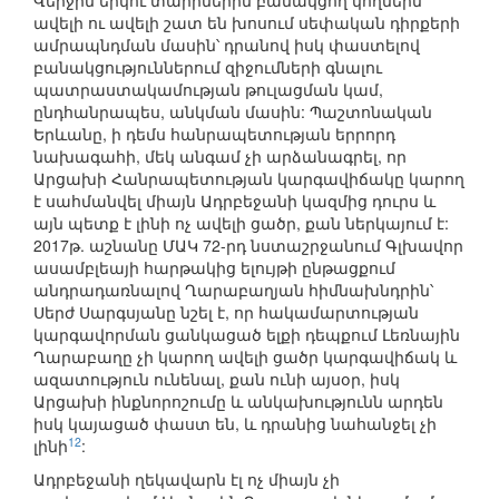
Վերջին երկու տարիներին բանակցող կողմերն
ավելի ու ավելի շատ են խոսում սեփական դիրքերի
ամրապնդման մասին՝ դրանով իսկ փաստելով
բանակցություններում զիջումների գնալու
պատրաստակամության թուլացման կամ,
ընդհանրապես, անկման մասին: Պաշտոնական
Երևանը, ի դեմս հանրապետության երրորդ
նախագահի, մեկ անգամ չի արձանագրել, որ
Արցախի Հանրապետության կարգավիճակը կարող
է սահմանվել միայն Ադրբեջանի կազմից դուրս և
այն պետք է լինի ոչ ավելի ցածր, քան ներկայում է:
2017թ. աշնանը ՄԱԿ 72-րդ նստաշրջանում Գլխավոր
ասամբլեայի հարթակից ելույթի ընթացքում
անդրադառնալով Ղարաբաղյան հիմնախնդրին՝
Սերժ Սարգսյանը նշել է, որ հակամարտության
կարգավորման ցանկացած ելքի դեպքում Լեռնային
Ղարաբաղը չի կարող ավելի ցածր կարգավիճակ և
ազատություն ունենալ, քան ունի այսօր, իսկ
Արցախի ինքնորոշումը և անկախությունն արդեն
իսկ կայացած փաստ են, և դրանից նահանջել չի
12
լինի
:
Ադրբեջանի ղեկավարն էլ ոչ միայն չի