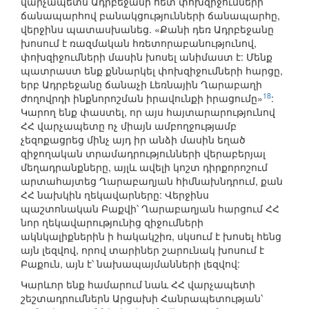
վարչապետն Ադրբեջանի հետ փոխզիջումների
ճանապարհով բանակցությունների ճանապարհը,
վերջինս պատասխանեց. «Քանի դեռ Ադրբեջանը
խոսում է ռազմական հռետորաբանությունով,
փոխզիջումների մասին խոսել անիմաստ է: Մենք
պատրաստ ենք քննարկել փոխզիջումների հարցը,
երբ Ադրբեջանը ճանաչի Լեռնային Ղարաբաղի
18
ժողովրդի ինքնորոշման իրավունքի իրացումը»
:
Կարող ենք փաստել, որ այս հայտարարությունով
ՀՀ վարչապետը ոչ միայն ամբողջությամբ
չեզոքացրեց մինչ այդ իր անձի մասին եղած
զիջողական տրամադրությունների վերաբերյալ
մեղադրանքները, այլև ավելի կոշտ դիրքորոշում
արտահայտեց Ղարաբաղյան հիմնախնդրում, քան
ՀՀ նախկին ղեկավարները: Վերջինս
պաշտոնական Բաքվի՝ Ղարաբաղյան հարցում ՀՀ
նոր ղեկավարությունից զիջումների
ակնկալիքներին ի հակակշիռ, սկսում է խոսել հենց
այն լեզվով, որով տարիներ շարունակ խոսում է
Բաքուն, այն է՝ նախապայմանների լեզվով:
Կարևոր ենք համարում նաև ՀՀ վարչապետի
շեշտադրումներն Արցախի Հանրապետության՝