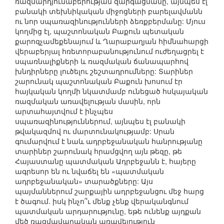
ռազմարդյունաբերության զարգացմանը, այնպես էլ
բանակի տեխնիկական միջոցների բարելավմանն
ու նոր սպառազինությունների ձեռքբերմանը: Մյուս
կողմից էլ, պաշտոնական Բաքուն պետական
քարոզչամեքենայում և Ղարաբաղյան հիմնահարցի
վերաբերյալ հռետորաբանությունում ուժեղացրել է
սպառնալիքների և ռազմական ճանապարհով
խնդիրները լուծելու շեշտադրումները: Տարիներ
շարունակ պաշտոնական Բաքուն խոսում էր
հայկական կողմի նկատմամբ ունեցած հսկայական
ռազմական առավելության մասին, որն
արտահայտվում է ինչպես
սպառազինություններում, այնպես էլ բանակի
թվակազմով ու մարտունակությամբ: Սրան
գումարվում է նաև ադրբեջանական հանրությանը
տարիներ շարունակ հրամցվող այն թեզը, թե
Հայաստանը պատմական Ադրբեջանն է, հայերը
ագրեսոր են ու նվաճել են «պատմական
ադրբեջանական» տարածքները: Այս
պայմաններում շարքային ադրբեջանցու մեջ հարց
է ծագում. իսկ ինչո՞ւ մենք չենք վերականգնում
պատմական արդարությունը, եթե ունենք այդքան
մեծ ռազմավարական առավելություն