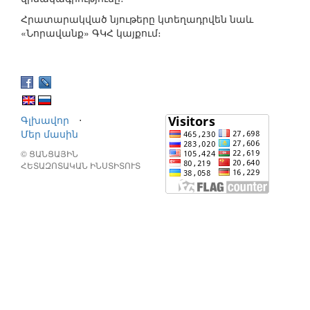
Հրատարակված նյութերը կտեղադրվեն նաև
«Նորավանք» ԳԿՀ կայքում։
Գլխավոր
⋅
Մեր մասին
© ՑԱՆՑԱՅԻՆ
ՀԵՏԱԶՈՏԱԿԱՆ ԻՆՍՏԻՏՈՒՏ