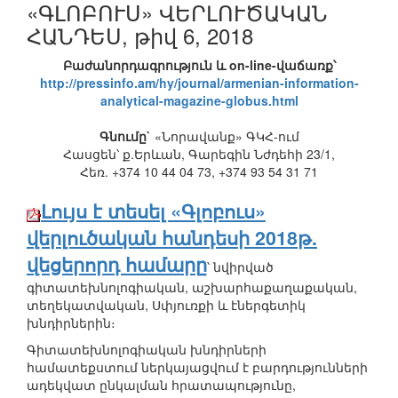
«ԳԼՈԲՈՒՍ» ՎԵՐԼՈՒԾԱԿԱՆ
ՀԱՆԴԵՍ, թիվ 6, 2018
Բաժանորդագրություն և on-line-վաճառք՝
http://pressinfo.am/hy/journal/armenian-information-
analytical-magazine-globus.html
Գնումը`
«Նորավանք» ԳԿՀ-ում
Հասցեն՝ ք.Երևան, Գարեգին Նժդեհի 23/1,
Հեռ. +374 10 44 04 73, +374 93 54 31 71
Լույս է տեսել «Գլոբուս»
վերլուծական հանդեսի 2018թ.
վեցերորդ համարը
՝ նվիրված
գիտատեխնոլոգիական, աշխարհաքաղաքական,
տեղեկատվական, Սփյուռքի և էներգետիկ
խնդիրներին։
Գիտատեխնոլոգիական խնդիրների
համատեքստում ներկայացվում է բարդությունների
ադեկվատ ընկալման հրատապությունը,