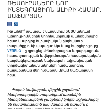
ՌԵՍՈՒՐՍՆԵՐԸ ՆՈՐ
ԻՆՏԵԳՐԱՑԻՈՆ ԱԼԻՔԻ ՀԱՄԱՐ.
ՍԱՖԱՐՅԱՆ
Ինչպիսի՞ ապագա է սպասվում ԵԱՏՄ անդամ
պետություններին կորոնավիրուսի պանդեմիայից
հետո և արդյոք եվրասիական ընդհանուր
տարածքը ունի ապագա: Այս և այլ հարցերի շուրջ
VERELQ
—ը զրուցեց «Ինտեգրացիա և զարգացում»
հետազոտության և վերլուծության հասարակական
կազմակերպության նախագահ, Եվրասիական
փորձագիտական ակումբի համակարգող,
քաղաքական վերլուծաբան Արամ Սաֆարյանի
հետ:
— Պարոն Սաֆարյան, վերջին շրջանում
հետխորհրդային տարածքում առանձին
ինտելեկտուալների ջանքերով կրկին աշխուժացել
են քննարկումներն այն մասին, թե ինչպե՞ս է