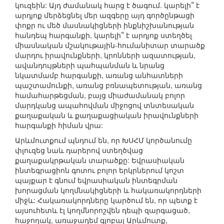
կուզեին: Այդ ժամանակ հարց է ծագում. կարելի՞ է
արդյոք մերձեցնել մեր ազգերը այդ գործընթացի
փոքր ու մեծ մասնակիցների ինքնիշխանության
հանդեպ հարգանքի, կարելի՞ է արդյոք ստեղծել
միասնական մշակութային-հումանիտար տարածք
մարդու իրավունքների, կրոնների ազատության,
ավանդույթների պահպանման և նրանց
նկատմամբ հարգանքի, առանց անհատների
պաշտամունքի, առանց բռնապետության, առանց
համահարթեցման, բայց միաժամանակ բոլոր
մարդկանց ապահովման միջոցով տնտեսական
քաղաքական և քաղաքացիական իրավունքների
հարգանքի հիման վրա:
Արևմուտքում պնդում են, որ ԽՍՀՄ կործանումը
փլուզեց նաև դարերով ստեղծվաց
քաղաքակրթական տարածքը: Եվրասիական
ինտեգրացիոն գոտու բոլոր երկրներում կոշտ
պայքար է գնում եվրասիական ինտեգրման
խորացման կողմնակիցների և հակառակորդների
միջև: Հակառակորդները կարծում են, որ պետք է
այսուհետև էլ կողմնորոշվեն դեպի զարգացած,
հաջողակ, առաջադեմ գլոբալ Արևմուտք,