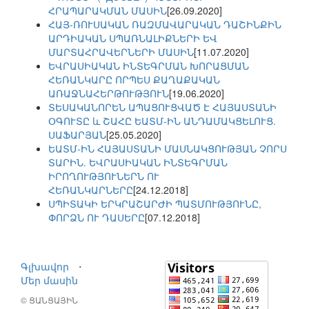
ՀՐԱՊԱՐԱԿՄԱՆ ՄԱՍԻՆ
[26.09.2020]
ՀԱՅ-ՌՈՒՍԱԿԱՆ ՌԱԶՄԱՎԱՐԱԿԱՆ ԴԱՇԻՆՔԻՆ
ԱՐԴԻԱԿԱՆ ՍՊԱՌՆԱԼԻՔՆԵՐԻ ԵՎ
ՄԱՐՏԱՀՐԱՎԵՐՆԵՐԻ ՄԱՍԻՆ
[11.07.2020]
ԵՎՐԱՍԻԱԿԱՆ ԻՆՏԵԳՐՄԱՆ ԽՈՐԱՑՄԱՆ
ՀԵՌԱՆԿԱՐԸ ՈՐՊԵՍ ՔԱՂԱՔԱԿԱՆ
ԱՌԱՋՆԱՀԵՐԹՈՒԹՅՈՒՆ
[19.06.2020]
ՏԵՍԱԿԱՆՈՐԵՆ ԱՊԱՑՈՒՑՎԱԾ Է ՀԱՅԱՍՏԱՆԻ
ՕԳՈՒՏԸ և ՇԱՀԸ ԵԱՏՄ-ԻՆ ԱՆԴԱՄԱԿՑԵԼՈՒՑ.
ՍԱՖԱՐՅԱՆ
[25.05.2020]
ԵԱՏՄ-ԻՆ ՀԱՅԱՍՏԱՆԻ ՄԱՍՆԱԿՑՈՒԹՅԱՆ ՉՈՐՍ
ՏԱՐԻՆ. ԵՎՐԱՍԻԱԿԱՆ ԻՆՏԵԳՐՄԱՆ
ԻՐՈՂՈՒԹՅՈՒՆԵՐՆ ՈՒ
ՀԵՌԱՆԿԱՐՆԵՐԸ
[24.12.2018]
ՍՊԻՏԱԿԻ ԵՐԿՐԱՇԱՐԺԻ ՊԱՏՄՈՒԹՅՈՒՆԸ,
ՓՈՐՁՆ ՈՒ ԴԱՍԵՐԸ
[07.12.2018]
Գլխավոր
⋅
Մեր մասին
© ՑԱՆՑԱՅԻՆ