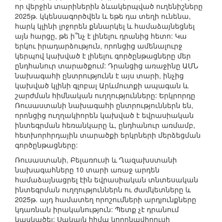
որ վերջին տարիներին ձևակերպված ուղենիշները
2025թ. կկենսագործվեն և եթե դա տեղի ունենա,
հարկ կլինի լրջորեն քննարկել և համաձայնեցնել
այն հարցը, թե ի՞նչ է լինելու դրանից հետո: Կա
երկու իրադարձություն, որոնցից ամենալուրջ
կերպով կախված է լինելու գործընթացները մեր
ընդհանուր տարածքում: Դրանցից առաջինը ԱՄՆ
նախագահի ընտրությունն է այս տարի, ինչից
կախված կլինի գլոբալ Արևմուտքի ապագան և
շարժման հիմնական ուղղությունները: Երկրորդը
Ռուսաստանի նախագահի ընտրություններն են,
որոնցից ուղղակիորեն կախված է եվրասիական
ինտեգրման հեռանկարը և, ընդհանուր առմամբ,
հետխորհրդային տարածքի երկրների մերձեցման
գործընթացները:
Ռուսաստանի, Բելառուսի և Ղազախստանի
նախագահները 10 տարի առաջ արդեն
համաձայնացրել էին եվրասիական տնտեսական
ինտեգրման ուղղություններն ու ժամկետները և
2025թ. այդ համատեղ որոշումների արդյունքները
կդառնան իրականություն: Պետք չէ դրանում
կասկածել: Սակայն հիմա կորոնավիրուսի