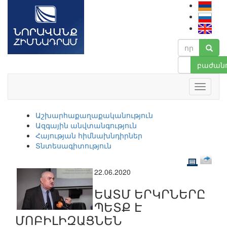
բաժանո
Աշխարհաքաղաքականություն
Ազգային անվտանգություն
Հայության հիմնախնդիրներ
Տնտեսագիտություն
22.06.2020
ԵԱՏՄ ԵՐԿՐՆԵՐԸ
ՊԵՏՔ Է
ՄՈԲԻԼԻԶԱՑՆԵՆ