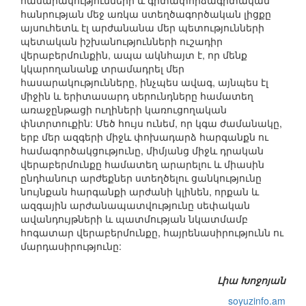
հասարակությունների և գիտափորձագիտական
հանրության մեջ առկա ստեղծագործական լիցքը
այսուհետև էլ արժանանա մեր պետությունների
պետական իշխանությունների ուշադիր
վերաբերմունքին, ապա ակնհայտ է, որ մենք
կկարողանանք տրամադրել մեր
հասարակությունները, ինչպես ավագ, այնպես էլ
միջին և երիտասարդ սերունդները համատեղ
առաջընթացի ուղիների կառուցողական
փնտրտուքին: Մեծ հույս ունեմ, որ կգա ժամանակը,
երբ մեր ազգերի միջև փոխադարձ հարգանքն ու
համագործակցությունը, միմյանց միջև դրական
վերաբերմունքը համատեղ արարելու և միասին
ընդհանուր արժեքներ ստեղծելու ցանկությունը
նույնքան հարգանքի արժանի կլինեն, որքան և
ազգային արժանապատվությունը սեփական
ավանդույթների և պատմության նկատմամբ
հոգատար վերաբերմունքը, հայրենասիրությունն ու
մարդասիրությունը:
Լիա Խոջոյան
soyuzinfo.am