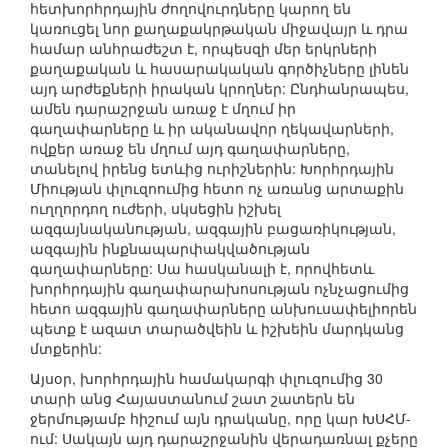
հետխորհրդային ժողովուրդները կարող են
կառուցել նոր քաղաքակրթական միջավայր և դրա
համար անհրաժեշտ է, որպեսզի մեր երկրների
քաղաքական և հասարակական գործիչները լինեն
այդ արժեքների իրական կրողներ: Ընդհանրապես,
ամեն դարաշրջան առաջ է մղում իր
գաղափարները և իր ականավոր ղեկավարների,
ովքեր առաջ են մղում այդ գաղափարները,
տանելով իրենց ետևից ուրիշներին: Խորհրդային
Միության փլուզոումից հետո ոչ առանց արտաքին
ուղղորդող ուժերի, սկսեցին իշխել
ազգայնականության, ազգային բացառիկության,
ազգային ինքնապարփակվածության
գաղափարները: Սա հասկանալի է, որովհետև
խորհրդային գաղափարախոսության ոչնչացումից
հետո ազգային գաղափարները անխուսափելիորեն
պետք է ազատ տարածվեին և իշխեին մարդկանց
մտքերին:
Այսօր, խորհրդային համակարգի փլուզումից 30
տարի անց Հայաստանում շատ շատերն են
ջերմությամբ հիշում այն դրականը, որը կար ԽՍՀՄ-
ում: Սակայն այդ դարաշրջանին վերադառնալ քչերը