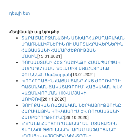
դեպի ետ
Հեղինակի այլ նյութեր
ՏԱՐԱԾԱՇՐՋԱՆԱՅԻՆ ԱՇԽԱՐՀԱՔԱՂԱՔԱԿԱՆ
ՍՊԱՌՆԱԼԻՔՆԵՐԻՆ ՈՒ ՄԱՐՏԱՀՐԱՎԵՐՆԵՐԻՆ
ՀԱՅԱՍՏԱՆԻ ՀԱՄԱՐԺԵՔՈՒԹՅԱՆ
ՄԱՍԻՆ
[15.01.2021]
ՌՈՒՍԱՍՏԱՆԻ ՀԵՏ ԴԱՇԻՆՔԻ ՀԱՄԱՊԱՐՓԱԿ
ԱՄՐԱՊՆԴՄԱՆ ԽԵԼԱՄԻՏ ԱՅԼԸՆՏՐԱՆՔ
ՉՈՒՆԵՆՔ. Սաֆարյան
[13.01.2021]
ԽՈՐՀՐԴԱՅԻՆ ՀԱՅԱՍՏԱՆԸ ՀԱՅ ԺՈՂՈՎՐԴԻ
ՊԱՏՄԱԿԱՆ ՃԱԿԱՏԱԳՐՈՒՄ. ՀԱՅԿԱԿԱՆ ԽՍՀ
ԿԱԶՄԱՎՈՐՄԱՆ 100-ԱՄՅԱԿԻ
ԱՌԻԹՈՎ
[28.11.2020]
ԹՈՒՐՔԱԿԱՆ ՌԱԶՄԱԿԱՆ ՆԵՐԿԱՅՈՒԹՅՈՒՆԸ
ՀԱՐԱՎԱՅԻՆ ԿՈՎԿԱՍՈՒՄ ԵՎ ՌՈՒՍԱՍՏԱՆԻ
ՀԱՄԲԵՐՈՒԹՅՈՒՆԸ
[28.10.2020]
«ԴՐԱՆՔ ՀԵՐՅՈՒՐԱՆՔՆԵՐ ԵՆ, ՄՏԱՑԱԾԻՆ
ՏԵՂԵԿՈՒԹՅՈՒՆՆԵՐ». ԱՐԱՄ ՍԱՖԱՐՅԱՆԸ՝
«ԴՈՍՅԵ» («ДОСЬЕ») ԿԵՆՏՐՈՆԻ