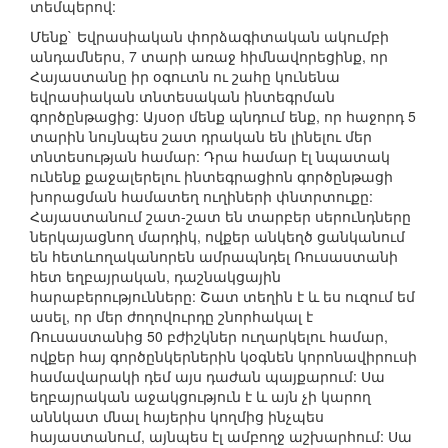
տեմպերով:
Մենք` Եվրասիական փորձագիտական ակումբի
անդամներս, 7 տարի առաջ հիմնավորեցինք, որ
Հայաստանը իր օգուտն ու շահը կունենա
եվրասիական տնտեսական ինտեգրման
գործընթացից: Այսօր մենք պնդում ենք, որ հաջորդ 5
տարին նույնպես շատ դրական են լինելու մեր
տնտեսության համար: Դրա համար էլ նպատակ
ունենք քաջալերելու ինտեգրացիոն գործընթացի
խորացման համատեղ ուղիների փնտրտուքը:
Հայաստանում շատ-շատ են տարբեր սերունդները
ներկայացնող մարդիկ, ովքեր անկեղծ ցանկանում
են հետևողականորեն ամրապնդել Ռուսաստանի
հետ եղբայրական, դաշնակցային
հարաբերությունները: Շատ տեղին է և ես ուզում եմ
ասել, որ մեր ժողովուրդը շնորհակալ է
Ռուսաստանից 50 բժիշկներ ուղարկելու համար,
ովքեր հայ գործընկերներին կօգնեն կորոնավիրուսի
համավարակի դեմ այս դաժան պայքարում: Սա
եղբայրական աջակցություն է և այն չի կարող
աննկատ մնալ հայերիս կողմից ինչպես
հայաստանում, այնպես էլ ամբողջ աշխարհում: Սա