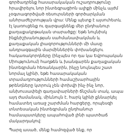
գործադրենք հասարակական ուշադրությունը
հրավիրելու նոր ինտեգրացիոն ալիքի մինչև այժմ
չօգտագործված ռեսուրսների գործարկման
անհրաժեշտության վրա: Մենք պետք է այսուհետև
էլ կառուցենք ու զարգացնենք մեր ընդհանուր
քաղաքակրթական տարածքը: Եթե նույնիսկ
ինքնիշխանության սահմանափակման և
քաղաքական լիազորությունների մի մասը
անդրազգային մարմիններին փոխանցելու
հակառակորդները (ինչպես որ դա կա Եվրոպական
Միությունում) հաղթեն և խանգարեն քաղաքական
ինտեգրման հեռանկարին, ինչը նույնպես շատ
նորմալ կլինի, եթե հասարակական
տրամադրությունների համաշխարհային
թրենդները կտրուկ չեն փոխվի ինչ-ինչ նոր,
անխուսափելի գաղափարների ճնշման տակ, ապա
այդ ժամանակ, միևնույն է, հարկ կլինի քննարկել
համատեղ առաջ շարժման հարցերը, որպեսզի
տնտեսական ինտեգրման ընդհանուր
համապատկերը ապահոված լինի պատծաճ
մակարդակով:
Պարզ ասած, մենք համոզված ենք, որ