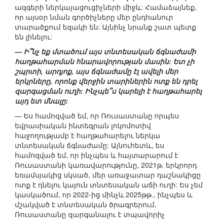
ազգերի ներկայացուցիչների միջև: Համաձայնեք,
որ այսօր նման գործիչները մեր ընդհանուր
տարածքում եզակի են: Այնինչ նրանք շատ պետք
են լինելու:
— Ի՞նչ եք մտածում այս տնտեսական ճգնաժամի
հաղթահարման հնարավորության մասին: Ետ չի
շպրտի, արդյոք, այս ճգնաժամը էլ ավելի մեր
երկրները, որոնք վերջին տարիներին ոտք են դրել
զարգացման ուղի: Ինչպե՞ս կարելի է հաղթահարել
այդ ետ մնալը:
— Ես համոզված եմ, որ Ռուսաստանը որպես
եվրասիական ինտեգրան լոկոմոտիվ
հաջողությամբ է հաղթահարելու ներկա
տնտեսական ճգնաժամը: Այնուհետև, ես
համոզված եմ, որ ինչպես և հայտարարում է
Ռուսաստանի կառավարությունը, 2021թ. երկրորդ
եռամսյակից սկսած, մեր առաջատար դաշնակիցը
ոտք է դնելու կայուն տնտեսական աճի ուղի: Ես չեմ
կասկածում, որ 2022-ից մինչև 2025թթ., ինչպես և
մշակված է տնտեսական ծրագրերում,
Ռուսաստանը զարգանալու է տպավորիչ