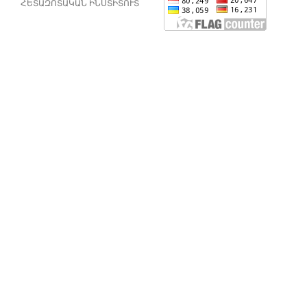
ՀԵՏԱԶՈՏԱԿԱՆ ԻՆՍՏԻՏՈՒՏ