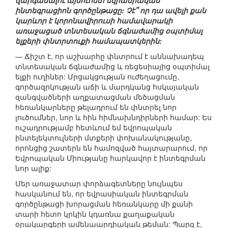
զարգանալու այսուհետ եվրասիական
ինտեգրացիոն գործընթացը: Չէ՞ որ դա ավելի քան
կարևոր է կորոնավիրուսի համավարակի
առաջացած տնտեսական ճգնաժամից օպտիմալ
ելքերի փնտրտուքի համապատկերին:
— Ճիշտ է, որ աշխարհը փնտրում է աննախադեպ
տնտեսական ճգնաժամից և ռեցեսիայից օպտիմալ
ելքի ուղիներ: Մրցակցության ուժեղացումը,
գործազրկության աճի և մարդկանց հսկայական
զանգվածների աղքատացման մեծացման
հեռանկարները թելադրում են փնտրել նոր
լուծումներ, նոր և հին հիմնախնդիրների համար: Ես
ուշադրությամբ հետևում եմ եվրոպական
ինտելեկտուլների մտքերի փոխանակությանը,
որոնցից շատերն են համոզված հայտարարում, որ
Եվրոպական Միությանը հարկավոր է ինտեգրման
նոր ալիք:
Մեր առաջատար փորձագետները նույնպես
հասկանում են, որ եվրասիական ինտեգրման
գործընթացի խորացման հեռանկարը մի քանի
տարի հետո կրկին կդառնա քաղաքական
օրակարգերի ամենաարդիական թեման: Պարզ է,