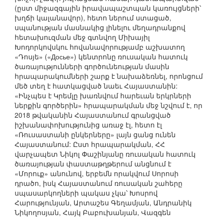
(ըստ միջազգային իրավապաշտպան կառույցների՝
խղճի կալանավոր), հետո ներում ստացած,
սպանության մասնակից լինելու մեղադրանքով
հետախուզման մեջ գտնվող Միխայիլ
Խոդորկովսկու հովանավորությամբ աշխատող
«Դոսյե» («Досье») կենտրոնը ռուսական հատուկ
ծառայությունների գործունեության մասին
հրապարակումների շարք է նախաձեռնել, որոնցում
մեծ տեղ է հատկացված նաեւ Հայաստանին:
«Ինչպես է Կրեմլը խառնվում հարեւան երկրների
ներքին գործերին» հրապարակման մեջ նշվում է, որ
2018 թվականին Հայաստանում գրանցված
իշխանափոխությունից առաջ էլ, հետո էլ
«Ռուսաստանի ընկերները» լայն ցանց ունեն
Հայաստանում: Ըստ հրապարակման, ՀՀ
վարչապետ Նիկոլ Փաշինյանը ռուսական հատուկ
ծառայության փաստաթղթերում անցնում է
«Մորուք» անունով, երբեմն որակվում Սորոսի
դրածո, իսկ Հայաստանում ռուսական շահերը
սպասարկողների պակաս չկա՝ Խոսրով
Հարությունյան, Արտաշես Գեղամյան, Անդրանիկ
Նիկողոսյան, Հայկ Բաբուխանյան, Վազգեն