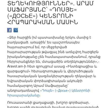
ՏԵՂԵԿՈՒԹՅՈՒՆՆԵՐ». ԱՐԱՄ
ՍԱՖԱՐՅԱՆԸ՝ «ԴՈՍՅԵ»
(«ДОСЬЕ») ԿԵՆՏՐՈՆԻ
ՀՐԱՊԱՐԱԿՄԱՆ ՄԱՍԻՆ
«Ձեր հարցին իմ պատասխանը երկու մասից է
բաղկացած. առաջին՝ ես պաշտոնապես
հայտարարում եմ, որ մեջբերված
հայտարարության թվացյալ ինձ առնչվող հարցերն
իրականությանը չեն համապատասխանում, դրանք
հերյուրանքներ են, մտացածին տեղեկություններ»,-
Aravot.am-ի հետ զրույցում ասաց «Ինտեգրացիա և
զարգացում» հետազոտության և վերլուծության
հասարակական կազմակերպության ղեկավար և
Եվրասիական փորձագիտական ակումբի
համակարգող Արամ Սաֆարյանը՝
անդրադառնալով
«Դոսյե» («Досье») կենտրոնի
հրապարակմանը
։
Ռուսաստանի քաղաքացի, խոշոր գործարար,
խոշոր չափի յուրացման համար դատապարտված