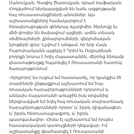
Մանուկյան, Գագիկ Ծառուկյան, Արամ Սաֆարյան:
Հոդվածում ներկայացված են նաեւ ազգությամբ
հայ ռուսաստանցիների անուններ: Այս
աշխատանքները համակարգում է
հեռախուզության գեներալ Վլադիմիր Չերնովը եւ
մեծ փողեր են ծախսվում այցերի, ամեն տեսակ
սեմինարների, քննարկումների, վերլուծական
նյութերի վրա: Նշվում է անգամ, որ երբ Հայկ
Բաբուխանյանն այցելել է Ղրիմ եւ Ուկրաինան
բողոքի նոտա է հղել Հայաստանին, մերոնց ձեռամբ
փաստաթուղթը հայտնվել է Ռուսաստանի հատուկ
ծառայությունում:
«Երկրորդ՝ ես ուզում եմ հաստատել, որ կյանքիս 35
տարիների ընթացքում աշխատում եմ հայ-
ռուսական հարաբերությունների ոլորտում և
անկախ Հայաստանի առաջին իսկ օրվանից
ներգրավված եմ եղել հայ-ռուսական տարատեսակ
հարաբերությունների ոլորտ՝ և՛ իբրև դիվանագետ,
և՛ իբրև հեռուստալրագրող, և՛ իբրև
պատգամավոր։ Հիմա էլ աշխատում եմ որպես
հասարակական կառույցների ղեկավար։ Իմ
աշխատանքը գնահատվել է Ռուսաստանի