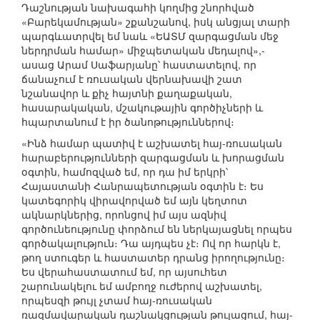
Դաշնության նախագահի կողմից շնորհված
«Բարեկամության» շքանշանով, իսկ անցյալ տարի
պարգևատրվել եմ նաև «ԵԱՏՄ զարգացման մեջ
ներդրման համար» միջպետական մեդալով»,-
ասաց Արամ Սաֆարյանը՝ հաստատելով, որ
ճանաչում է ռուսական վերնախավի շատ
նշանավոր և քիչ հայտնի քաղաքական,
հասարակական, մշակութային գործիչների և
հպարտանում է իր ծանոթություններով։
«Ինձ համար պատիվ է աշխատել հայ-ռուսական
հարաբերությունների զարգացման և խորացման
օգտին, համոզված եմ, որ դա իմ երկրի՝
Հայաստանի Հանրապետության օգտին է։ Ես
կատեգորիկ վիրավորված եմ այն կեղտոտ
ակնարկներից, որոնցով իմ այս ազնիվ
գործունեությունը փորձում են ներկայացնել որպես
գործակալություն։ Դա այդպես չէ։ Ով որ հարկն է,
թող ստուգեր և հաստատեր դրանց իրողությունը։
Ես վերահաստատում եմ, որ այսուհետ
շարունակելու եմ ամբողջ ուժերով աշխատել,
որպեսզի թույլ չտամ հայ-ռուսական
ռազմավարական դաշնակցության թուլացում, հայ-