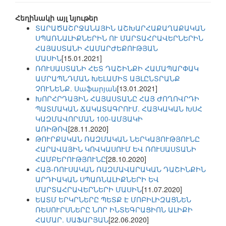
Հեղինակի այլ նյութեր
ՏԱՐԱԾԱՇՐՋԱՆԱՅԻՆ ԱՇԽԱՐՀԱՔԱՂԱՔԱԿԱՆ
ՍՊԱՌՆԱԼԻՔՆԵՐԻՆ ՈՒ ՄԱՐՏԱՀՐԱՎԵՐՆԵՐԻՆ
ՀԱՅԱՍՏԱՆԻ ՀԱՄԱՐԺԵՔՈՒԹՅԱՆ
ՄԱՍԻՆ
[15.01.2021]
ՌՈՒՍԱՍՏԱՆԻ ՀԵՏ ԴԱՇԻՆՔԻ ՀԱՄԱՊԱՐՓԱԿ
ԱՄՐԱՊՆԴՄԱՆ ԽԵԼԱՄԻՏ ԱՅԼԸՆՏՐԱՆՔ
ՉՈՒՆԵՆՔ. Սաֆարյան
[13.01.2021]
ԽՈՐՀՐԴԱՅԻՆ ՀԱՅԱՍՏԱՆԸ ՀԱՅ ԺՈՂՈՎՐԴԻ
ՊԱՏՄԱԿԱՆ ՃԱԿԱՏԱԳՐՈՒՄ. ՀԱՅԿԱԿԱՆ ԽՍՀ
ԿԱԶՄԱՎՈՐՄԱՆ 100-ԱՄՅԱԿԻ
ԱՌԻԹՈՎ
[28.11.2020]
ԹՈՒՐՔԱԿԱՆ ՌԱԶՄԱԿԱՆ ՆԵՐԿԱՅՈՒԹՅՈՒՆԸ
ՀԱՐԱՎԱՅԻՆ ԿՈՎԿԱՍՈՒՄ ԵՎ ՌՈՒՍԱՍՏԱՆԻ
ՀԱՄԲԵՐՈՒԹՅՈՒՆԸ
[28.10.2020]
ՀԱՅ-ՌՈՒՍԱԿԱՆ ՌԱԶՄԱՎԱՐԱԿԱՆ ԴԱՇԻՆՔԻՆ
ԱՐԴԻԱԿԱՆ ՍՊԱՌՆԱԼԻՔՆԵՐԻ ԵՎ
ՄԱՐՏԱՀՐԱՎԵՐՆԵՐԻ ՄԱՍԻՆ
[11.07.2020]
ԵԱՏՄ ԵՐԿՐՆԵՐԸ ՊԵՏՔ Է ՄՈԲԻԼԻԶԱՑՆԵՆ
ՌԵՍՈՒՐՍՆԵՐԸ ՆՈՐ ԻՆՏԵԳՐԱՑԻՈՆ ԱԼԻՔԻ
ՀԱՄԱՐ. ՍԱՖԱՐՅԱՆ
[22.06.2020]