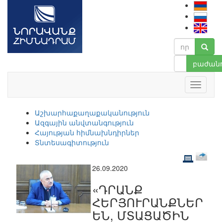
բաժանո
Աշխարհաքաղաքականություն
Ազգային անվտանգություն
Հայության հիմնախնդիրներ
Տնտեսագիտություն
26.09.2020
«ԴՐԱՆՔ
ՀԵՐՅՈՒՐԱՆՔՆԵՐ
ԵՆ, ՄՏԱՑԱԾԻՆ