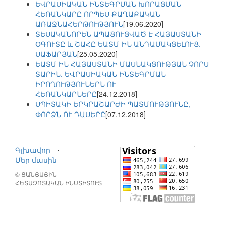
ԵՎՐԱՍԻԱԿԱՆ ԻՆՏԵԳՐՄԱՆ ԽՈՐԱՑՄԱՆ
ՀԵՌԱՆԿԱՐԸ ՈՐՊԵՍ ՔԱՂԱՔԱԿԱՆ
ԱՌԱՋՆԱՀԵՐԹՈՒԹՅՈՒՆ
[19.06.2020]
ՏԵՍԱԿԱՆՈՐԵՆ ԱՊԱՑՈՒՑՎԱԾ Է ՀԱՅԱՍՏԱՆԻ
ՕԳՈՒՏԸ և ՇԱՀԸ ԵԱՏՄ-ԻՆ ԱՆԴԱՄԱԿՑԵԼՈՒՑ.
ՍԱՖԱՐՅԱՆ
[25.05.2020]
ԵԱՏՄ-ԻՆ ՀԱՅԱՍՏԱՆԻ ՄԱՍՆԱԿՑՈՒԹՅԱՆ ՉՈՐՍ
ՏԱՐԻՆ. ԵՎՐԱՍԻԱԿԱՆ ԻՆՏԵԳՐՄԱՆ
ԻՐՈՂՈՒԹՅՈՒՆԵՐՆ ՈՒ
ՀԵՌԱՆԿԱՐՆԵՐԸ
[24.12.2018]
ՍՊԻՏԱԿԻ ԵՐԿՐԱՇԱՐԺԻ ՊԱՏՄՈՒԹՅՈՒՆԸ,
ՓՈՐՁՆ ՈՒ ԴԱՍԵՐԸ
[07.12.2018]
Գլխավոր
⋅
Մեր մասին
© ՑԱՆՑԱՅԻՆ
ՀԵՏԱԶՈՏԱԿԱՆ ԻՆՍՏԻՏՈՒՏ