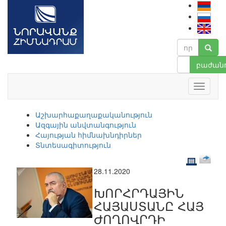
բաժանո
Աշխարհաքաղաքականություն
Ազգային անվտանգություն
Հայության հիմնախնդիրներ
Տնտեսագիտություն
28.11.2020
ԽՈՐՀՐԴԱՅԻՆ
ՀԱՅԱՍՏԱՆԸ ՀԱՅ
ԺՈՂՈՎՐԴԻ