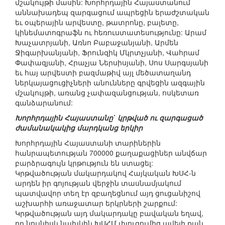
մշակույթի մասին: Խորհրդային Հայաստանում
աննախադեպ զարգացում ապրեցին երաժշտական
եւ օպերային արվեստը, թատրոնը, բալետը,
կինեմատոգրաֆն ու հեռուստատեսությունը: Արամ
Խաչատրյանի, Առնո Բաբաջանյանի, Արմեն
Ջիգարխանյանի, Ֆրունզիկ Մկրտչյանի, Վահրամ
Փափազյանի, Հրաչյա Ներսիսյանի, Սոս Սարգսյանի
եւ հայ արվեստի բազմաթիվ այլ մեծատաղանդ
ներկայացուցիչների անունները գրվեցին ազգային
մշակույթի, առանց չափազանցության, ոսկետառ
գանձարանում:
Խորհրդային Հայաստանը` կրթված ու զարգացած
ժամանակակից մարդկանց երկիր
Խորհրդային Հայաստանի տարիներին
հանրապետության 700000 քաղաքացիներ անվճար
բարձրագույն կրթություն են ստացել:
Կրթվածության մակարդակով Հայկական ԽՍՀ-ն
արդեն իր գոյության վերջին տասնամյակում
պատվավոր տեղ էր զբաղեցնում այդ ցուցանիշով
աշխարհի առաջատար երկրների շարքում:
Կրթվածության այդ մակարդակը բավական եղավ,
որ նույնիսկ նախկին ԽՍՀՄ փլուզումից ավելի քան