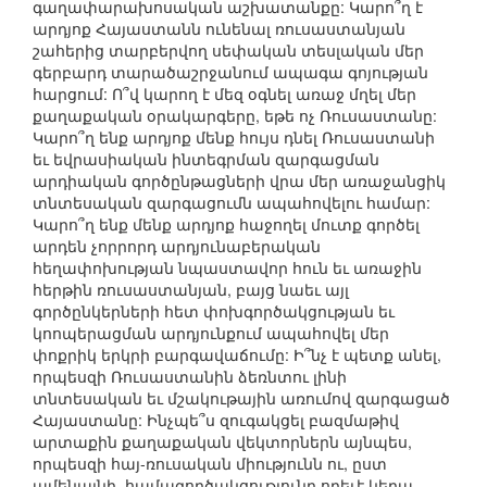
գաղափարախոսական աշխատանքը: Կարո՞ղ է
արդյոք Հայաստանն ունենալ ռուսաստանյան
շահերից տարբերվող սեփական տեսլական մեր
գերբարդ տարածաշրջանում ապագա գոյության
հարցում: Ո՞վ կարող է մեզ օգնել առաջ մղել մեր
քաղաքական օրակարգերը, եթե ոչ Ռուսաստանը:
Կարո՞ղ ենք արդյոք մենք հույս դնել Ռուսաստանի
եւ եվրասիական ինտեգրման զարգացման
արդիական գործընթացների վրա մեր առաջանցիկ
տնտեսական զարգացումն ապահովելու համար:
Կարո՞ղ ենք մենք արդյոք հաջողել մուտք գործել
արդեն չորրորդ արդյունաբերական
հեղափոխության նպաստավոր հուն եւ առաջին
հերթին ռուսաստանյան, բայց նաեւ այլ
գործընկերների հետ փոխգործակցության եւ
կոոպերացման արդյունքում ապահովել մեր
փոքրիկ երկրի բարգավաճումը: Ի՞նչ է պետք անել,
որպեսզի Ռուսաստանին ձեռնտու լինի
տնտեսական եւ մշակութային առումով զարգացած
Հայաստանը: Ինչպե՞ս զուգակցել բազմաթիվ
արտաքին քաղաքական վեկտորներն այնպես,
որպեսզի հայ-ռուսական միությունն ու, ըստ
ամենայնի, համագործակցությունը որեւէ կերպ