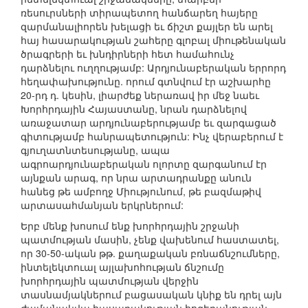
ռեսուրսների տիրապետող հանճարեղ հայերը
զարմանալիորեն խելացի եւ ճիշտ քայլեր են արել
հայ հասարակության շահերը գլոբալ միութենական
ծրագրերի եւ խնդիրների հետ համահունչ
դարձնելու ուղղությամբ: Արդյունաբերական երրորդ
հեղափախությունը. որում գտնվում էր աշխարհը
20-րդ դ. կեսին, լիարժեք ներառավ իր մեջ նաեւ
Խորհրդային Հայաստանը, նրան դարձնելով
առաջատար արդյունաբերությամբ եւ զարգացած
գիտությամբ հանրապետություն: Ինչ վերաբերում է
գյուղատնտեսությանը, ապա
ագրոարդյունաբերական ոլորտը զարգանում էր
այնքան արագ, որ նրա արտադրանքը անուն
հանեց թե ամբողջ Միությունում, թե բազմաթիվ
արտասահմանյան երկրներում:
Երբ մենք խոսում ենք խորհրդային շրջանի
պատմության մասին, չենք վախենում հաստատել,
որ 30-50-ական թթ. քաղաքական բռնաճնշումները,
ինտելեկտուալ այլախոհության ճնշումը
խորհրդային պատմության վերջին
տասնամյակներում բացասական կնիք են դրել այն