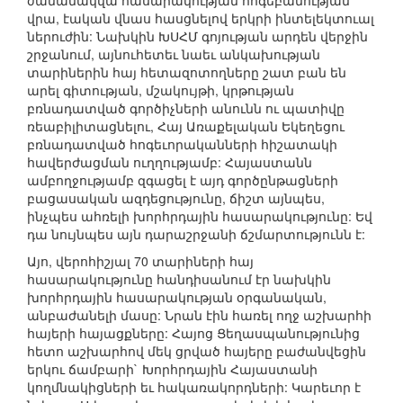
ժամանակվա հասարակության հոգեբանության
վրա, էական վնաս հասցնելով երկրի ինտելեկտուալ
ներուժին: Նախկին ԽՍՀՄ գոյության արդեն վերջին
շրջանում, այնուհետեւ նաեւ անկախության
տարիներին հայ հետազոտողները շատ բան են
արել գիտության, մշակույթի, կրթության
բռնադատված գործիչների անունն ու պատիվը
ռեաբիլիտացնելու, Հայ Առաքելական Եկեղեցու
բռնադատված հոգեւորականների հիշատակի
հավերժացման ուղղությամբ: Հայաստանն
ամբողջությամբ զգացել է այդ գործընթացների
բացասական ազդեցությունը, ճիշտ այնպես,
ինչպես ահռելի խորհրդային հասարակությունը: Եվ
դա նույնպես այն դարաշրջանի ճշմարտությունն է:
Այո, վերոհիշյալ 70 տարիների հայ
հասարակությունը հանդիսանում էր նախկին
խորհրդային հասարակության օրգանական,
անբաժանելի մասը: Նրան էին հառել ողջ աշխարհի
հայերի հայացքները: Հայոց Ցեղասպանությունից
հետո աշխարհով մեկ ցրված հայերը բաժանվեցին
երկու ճամբարի` Խորհրդային Հայաստանի
կողմնակիցների եւ հակառակորդների: Կարեւոր է