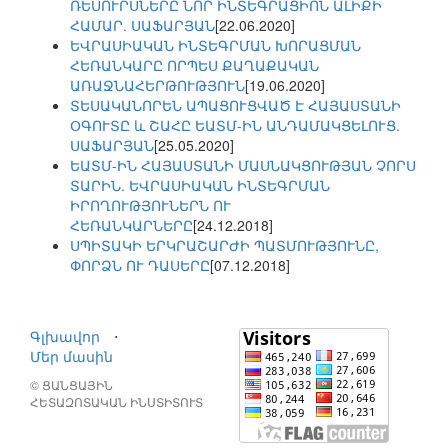
ՌԵՍՈՒՐՍՆԵՐԸ ՆՈՐ ԻՆՏԵԳՐԱՑԻՈՆ ԱԼԻՔԻ
ՀԱՄԱՐ. ՍԱՖԱՐՅԱՆ
[22.06.2020]
ԵՎՐԱՍԻԱԿԱՆ ԻՆՏԵԳՐՄԱՆ ԽՈՐԱՑՄԱՆ
ՀԵՌԱՆԿԱՐԸ ՈՐՊԵՍ ՔԱՂԱՔԱԿԱՆ
ԱՌԱՋՆԱՀԵՐԹՈՒԹՅՈՒՆ
[19.06.2020]
ՏԵՍԱԿԱՆՈՐԵՆ ԱՊԱՑՈՒՑՎԱԾ Է ՀԱՅԱՍՏԱՆԻ
ՕԳՈՒՏԸ և ՇԱՀԸ ԵԱՏՄ-ԻՆ ԱՆԴԱՄԱԿՑԵԼՈՒՑ.
ՍԱՖԱՐՅԱՆ
[25.05.2020]
ԵԱՏՄ-ԻՆ ՀԱՅԱՍՏԱՆԻ ՄԱՍՆԱԿՑՈՒԹՅԱՆ ՉՈՐՍ
ՏԱՐԻՆ. ԵՎՐԱՍԻԱԿԱՆ ԻՆՏԵԳՐՄԱՆ
ԻՐՈՂՈՒԹՅՈՒՆԵՐՆ ՈՒ
ՀԵՌԱՆԿԱՐՆԵՐԸ
[24.12.2018]
ՍՊԻՏԱԿԻ ԵՐԿՐԱՇԱՐԺԻ ՊԱՏՄՈՒԹՅՈՒՆԸ,
ՓՈՐՁՆ ՈՒ ԴԱՍԵՐԸ
[07.12.2018]
Գլխավոր
⋅
Մեր մասին
© ՑԱՆՑԱՅԻՆ
ՀԵՏԱԶՈՏԱԿԱՆ ԻՆՍՏԻՏՈՒՏ