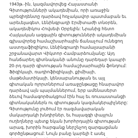
1943թ.-ին, կազմավորվեց Հայաստանի
Գիտությունների ակադեմիան, որի առաջին
պրեզիդենտը դարձավ հռչակավոր պատմաբան եւ
արեւելագետ, Լենինգրադի Էրմիտաժի տնօրեն,
ակադեմիկոս Հովսեփ Օրբելին: Նրանից հետո
Հայկական ազգային գիտությունների ակադեմիան
գլխավորեց համաշխարհային ճանաչում ունեցող
աստղաֆիզիկոս, Լենինգրադի համալսարանի
շրջանավարտ Վիկտոր Համբարձումյանը: Այդ
հանճարեղ գիտնականի անունը դարեդար կապրի
20-րդ դարի գիտության համաշխարհային ֆոնդում:
Ֆիզիկայի, ռադիոֆիզիկայի, քիմիայի,
մաթեմատիկայի, կենսաբանության եւ այլ
գիտական ոլորտներում առաջընթացը հնարավոր
դարձավ այն պայմաններում, երբ ամենասերտ
ձեւով համագործակցում էին հայ եւ ռուսաստանցի
գիտնականներն ու գիտության կազմակերպիչները:
Գիտությունը լուծում էր ռազմավարական
մակարդակի խնդիրներ, եւ հայազգի փայլուն
ուղեղները պետք եկան խորհրդային գիտության
արագ, խորին հարգանք ներշնչող զարգացման
գործընթացում: Նույն բանը կարելի է ասել