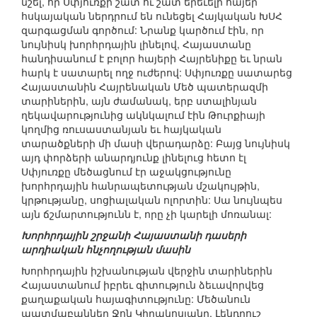
նշել, որ Սփյուռքի շատ ու շատ երեւելի հայեր
հսկայական ներդրում են ունեցել Հայկական ԽՍՀ
զարգացման գործում: Նրանք կարծում էին, որ
նույնիսկ խորհրդային լինելով, Հայաստանը
հանդիսանում է բոլոր հայերի Հայրենիքը եւ նրան
հարկ է սատարել ողջ ուժերով: Սփյուռքը սատարեց
Հայաստանին Հայրենական Մեծ պատերազմի
տարիներին, այն ժամանակ, երբ ստալինյան
ղեկավարությունից ակնկալում էին Թուրքիայի
կողմից ռուսաստանյան եւ հայկական
տարածքների մի մասի վերադարձը: Բայց նույնիսկ
այդ փորձերի անարդյունք լինելուց հետո էլ
Սփյուռքը մեծացնում էր աջակցությունը
խորհրդային հանրապետության մշակույթին,
կրթությանը, սոցիալական ոլորտին: Սա նույնպես
այն ճշմարտությունն է, որը չի կարելի մոռանալ:
Խորհրդային շրջանի Հայաստանի դասերի
արդիական հնչողության մասին
Խորհրդային իշխանության վերջին տարիներին
Հայաստանում իբրեւ գիտություն ձեւավորվեց
քաղաքական հայագիտությունը: Մեծանուն
պատմաբաններ Ջոն Կիրակոսյանը, Լենդրուշ