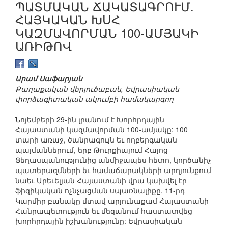
ՊԱՏՄԱԿԱՆ ՃԱԿԱՏԱԳՐՈՒՄ.
ՀԱՅԿԱԿԱՆ ԽՍՀ
ԿԱԶՄԱՎՈՐՄԱՆ 100-ԱՄՅԱԿԻ
ԱՌԻԹՈՎ
Արամ Սաֆարյան
Քաղաքական վերլուծաբան, Եվրասիական
փորձագիտական ակումբի համակարգող
Նոյեմբերի 29-ին լրանում է Խորհրդային
Հայաստանի կազմավորման 100-ամյակը: 100
տարի առաջ, ծանրագույն եւ ողբերգական
պայմաններում, երբ Թուրքիայում Հայոց
Ցեղասպանությունից անմիջապես հետո, կործանիչ
պատերազմների եւ համաճարակների արդյունքում
նաեւ Արեւելյան Հայաստանի վրա կախվել էր
ֆիզիկական ոչնչացման սպառնալիքը, 11-րդ
Կարմիր բանակը մտավ արյունաքամ Հայաստանի
Հանրապետություն եւ մեզանում հաստատվեց
խորհրդային իշխանությունը: Եվրասիական