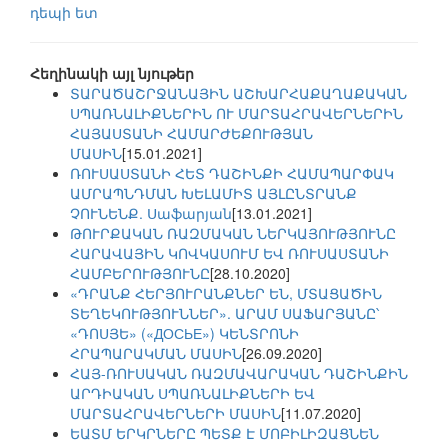
դեպի ետ
Հեղինակի այլ նյութեր
ՏԱՐԱԾԱՇՐՋԱՆԱՅԻՆ ԱՇԽԱՐՀԱՔԱՂԱՔԱԿԱՆ
ՍՊԱՌՆԱԼԻՔՆԵՐԻՆ ՈՒ ՄԱՐՏԱՀՐԱՎԵՐՆԵՐԻՆ
ՀԱՅԱՍՏԱՆԻ ՀԱՄԱՐԺԵՔՈՒԹՅԱՆ
ՄԱՍԻՆ
[15.01.2021]
ՌՈՒՍԱՍՏԱՆԻ ՀԵՏ ԴԱՇԻՆՔԻ ՀԱՄԱՊԱՐՓԱԿ
ԱՄՐԱՊՆԴՄԱՆ ԽԵԼԱՄԻՏ ԱՅԼԸՆՏՐԱՆՔ
ՉՈՒՆԵՆՔ. Սաֆարյան
[13.01.2021]
ԹՈՒՐՔԱԿԱՆ ՌԱԶՄԱԿԱՆ ՆԵՐԿԱՅՈՒԹՅՈՒՆԸ
ՀԱՐԱՎԱՅԻՆ ԿՈՎԿԱՍՈՒՄ ԵՎ ՌՈՒՍԱՍՏԱՆԻ
ՀԱՄԲԵՐՈՒԹՅՈՒՆԸ
[28.10.2020]
«ԴՐԱՆՔ ՀԵՐՅՈՒՐԱՆՔՆԵՐ ԵՆ, ՄՏԱՑԱԾԻՆ
ՏԵՂԵԿՈՒԹՅՈՒՆՆԵՐ». ԱՐԱՄ ՍԱՖԱՐՅԱՆԸ՝
«ԴՈՍՅԵ» («ДОСЬЕ») ԿԵՆՏՐՈՆԻ
ՀՐԱՊԱՐԱԿՄԱՆ ՄԱՍԻՆ
[26.09.2020]
ՀԱՅ-ՌՈՒՍԱԿԱՆ ՌԱԶՄԱՎԱՐԱԿԱՆ ԴԱՇԻՆՔԻՆ
ԱՐԴԻԱԿԱՆ ՍՊԱՌՆԱԼԻՔՆԵՐԻ ԵՎ
ՄԱՐՏԱՀՐԱՎԵՐՆԵՐԻ ՄԱՍԻՆ
[11.07.2020]
ԵԱՏՄ ԵՐԿՐՆԵՐԸ ՊԵՏՔ Է ՄՈԲԻԼԻԶԱՑՆԵՆ