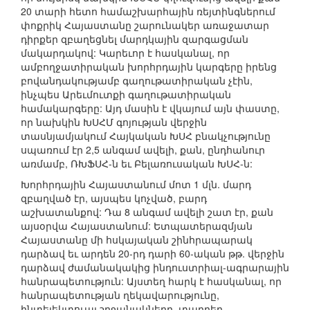
20 տարի հետո համաշխարհային ռեյտինգներում
փոքրիկ Հայաստանը շարունակեր առաջատար
դիրքեր զբաղեցնել մարդկային զարգացման
մակարդակով: Կարեւոր է հասկանալ, որ
ամբողջատիրական խորհրդային կարգերը իրենց
բովանդակությամբ գաղութատիրական չէին,
ինչպես Արեւմուտքի գաղութատիրական
համակարգերը: Այդ մասին է վկայում այն փաստը,
որ նախկին ԽՍՀՄ գոյության վերջին
տասնյամյակում Հայկական ԽՍՀ բնակչությունը
սպառում էր 2,5 անգամ ավելի, քան, ընդհանուր
առմամբ, ՌԽՖՍՀ-ն եւ Բելառուսական ԽՍՀ-ն:
Խորհրդային Հայաստանում մոտ 1 մլն. մարդ
զբաղված էր, այսպես կոչված, բարդ
աշխատանքով: Դա 8 անգամ ավելի շատ էր, քան
այսօրվա Հայաստանում: Ետպատերազմյան
Հայաստանը մի հսկայական շինհրապարակ
դարձավ եւ արդեն 20-րդ դարի 60-ական թթ. վերջին
դարձավ ժամանակակից ինդուստրիալ-ագրարային
հանրապետություն: Այստեղ հարկ է հասկանալ, որ
հանրապետության ղեկավարությունը,
ինտելեկտուալ շրջանակները, տարբեր