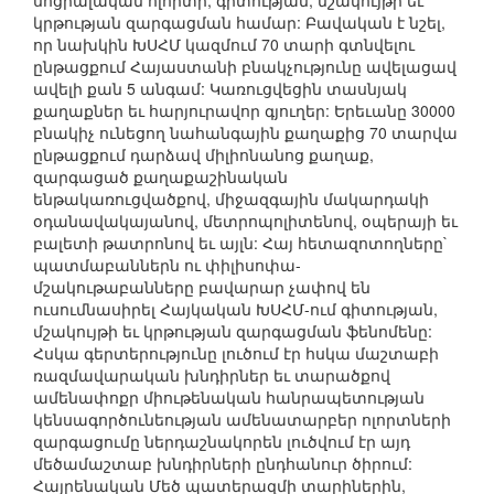
սոցիալական ոլորտի, գիտության, մշակույթի եւ
կրթության զարգացման համար: Բավական է նշել,
որ նախկին ԽՍՀՄ կազմում 70 տարի գտնվելու
ընթացքում Հայաստանի բնակչությունը ավելացավ
ավելի քան 5 անգամ: Կառուցվեցին տասնյակ
քաղաքներ եւ հարյուրավոր գյուղեր: Երեւանը 30000
բնակիչ ունեցող նահանգային քաղաքից 70 տարվա
ընթացքում դարձավ միլիոնանոց քաղաք,
զարգացած քաղաքաշինական
ենթակառուցվածքով, միջազգային մակարդակի
օդանավակայանով, մետրոպոլիտենով, օպերայի եւ
բալետի թատրոնով եւ այլն: Հայ հետազոտողները`
պատմաբաններն ու փիլիսոփա-
մշակութաբանները բավարար չափով են
ուսումնասիրել Հայկական ԽՍՀՄ-ում գիտության,
մշակույթի եւ կրթության զարգացման ֆենոմենը:
Հսկա գերտերությունը լուծում էր հսկա մաշտաբի
ռազմավարական խնդիրներ եւ տարածքով
ամենափոքր միութենական հանրապետության
կենսագործունեության ամենատարբեր ոլորտների
զարգացումը ներդաշնակորեն լուծվում էր այդ
մեծամաշտաբ խնդիրների ընդհանուր ծիրում:
Հայրենական Մեծ պատերազմի տարիներին,