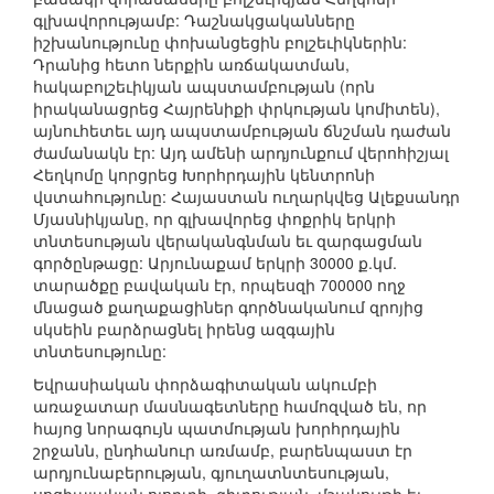
գլխավորությամբ: Դաշնակցականները
իշխանությունը փոխանցեցին բոլշեւիկներին:
Դրանից հետո ներքին առճակատման,
հակաբոլշեւիկյան ապստամբության (որն
իրականացրեց Հայրենիքի փրկության կոմիտեն),
այնուհետեւ այդ ապստամբության ճնշման դաժան
ժամանակն էր: Այդ ամենի արդյունքում վերոհիշյալ
Հեղկոմը կորցրեց Խորհրդային կենտրոնի
վստահությունը: Հայաստան ուղարկվեց Ալեքսանդր
Մյասնիկյանը, որ գլխավորեց փոքրիկ երկրի
տնտեսության վերականգնման եւ զարգացման
գործընթացը: Արյունաքամ երկրի 30000 ք.կմ.
տարածքը բավական էր, որպեսզի 700000 ողջ
մնացած քաղաքացիներ գործնականում զրոյից
սկսեին բարձրացնել իրենց ազգային
տնտեսությունը:
Եվրասիական փորձագիտական ակումբի
առաջատար մասնագետները համոզված են, որ
հայոց նորագույն պատմության խորհրդային
շրջանն, ընդհանուր առմամբ, բարենպաստ էր
արդյունաբերության, գյուղատնտեսության,